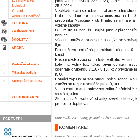
Lyžařský areál
plánován na čtvrtek 28.9.2023, konce této čás
Nohejbal
25.2.2024.
V základní části se nebude hrát ani v jednu středu
Ostatní
Dále následuje pro mužstva umístěná na 1 - 8 
Aeroklub Chotěboř
přeborníka Vysočina - čtvrtfinále, semifinále a
KULTURA
vítězné zápasy.
O 3 místo se bohužel stejně jako v předchozí
ZAJÍMAVOSTI
nebude.
ŠKOLSTVÍ
Všechna mužstva si odsouhlasila, že se vzdávají 
ligu.
ARCHIV
Pro mužstva umístěná po základní části na 9 -
končí.
Naše mužstvo začíná na ledě Velkého Meziříčí
Radniční okénko
kole má volný los, takže první domácí mistr
odehraje o víkendu 7.10. - 8.10., kdy přivítáme
Městská policie
n. O.
Domácí zápasy se zde budou hrát v sobotu a v 
Komunální politika
záležet na rozpisu soutěže juniorů, atd.
V tuto chvíli máme potvrzeny zatím 3 přátelské 
se stále jedná.
KULTURNÍ AKCE
Sledujte naše webové stránky www.hcchot.cz,
průběžně doplňovat.
Komentáře zastaveny, již není možno komentovat.
PARTNEŘI
KOMENTÁŘE:
Komentáře zastaveny, již není možno komentovat.