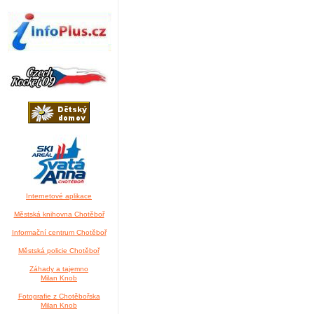
Internetové aplikace
Městská knihovna Chotěboř
Informační centrum Chotěboř
Městská policie Chotěboř
Záhady a tajemno
Milan Knob
Fotografie z Chotěbořska
Milan Knob