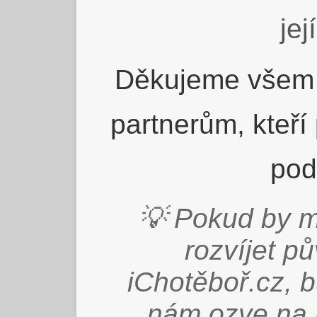
jej
Děkujeme všem 
partnerům, kteří
pod
💡 Pokud by m
rozvíjet p
iChotěboř.cz, 
nám ozve na