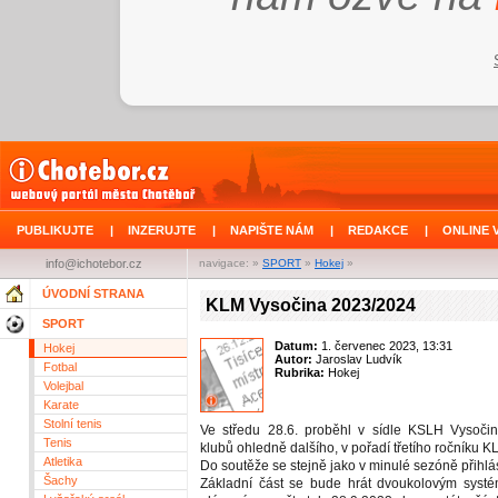
PUBLIKUJTE
|
INZERUJTE
|
NAPIŠTE NÁM
|
REDAKCE
|
ONLINE 
info@ichotebor.cz
navigace: »
SPORT
»
Hokej
»
ÚVODNÍ STRANA
KLM Vysočina 2023/2024
SPORT
Datum:
1. červenec 2023, 13:31
Hokej
Autor:
Jaroslav Ludvík
Fotbal
Rubrika:
Hokej
Volejbal
Karate
Stolní tenis
Ve středu 28.6. proběhl v sídle KSLH Vysočin
Tenis
klubů ohledně dalšího, v pořadí třetího ročníku K
Atletika
Do soutěže se stejně jako v minulé sezóně přihlá
Šachy
Základní část se bude hrát dvoukolovým systé