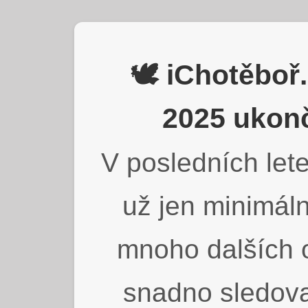
🕊️ iChotěbo
2025 ukonč
V posledních lete
už jen minimáln
mnoho dalších o
snadno sledova