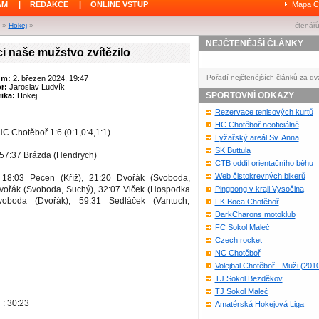
ÁM
|
REDAKCE
|
ONLINE VSTUP
Mapa C
»
Hokej
»
čtenářů
NEJČTENĚJŠÍ ČLÁNKY
i naše mužstvo zvítězilo
Pořadí nejčtenějších článků za dv
um:
2. březen 2024, 19:47
or:
Jaroslav Ludvík
SPORTOVNÍ ODKAZY
ika:
Hokej
Rezervace tenisových kurtů
HC Chotěboř neoficiálně
C Chotěboř 1:6 (0:1,0:4,1:1)
Lyžařský areál Sv. Anna
SK Buttula
 57:37 Brázda (Hendrych)
CTB oddíl orientačního běhu
Web čistokrevných bikerů
 18:03 Pecen (Kříž), 21:20 Dvořák (Svoboda,
Dvořák (Svoboda, Suchý), 32:07 Vlček (Hospodka
Pingpong v kraji Vysočina
voboda (Dvořák), 59:31 Sedláček (Vantuch,
FK Boca Chotěboř
DarkCharons motoklub
FC Sokol Maleč
Czech rocket
NC Chotěboř
Volejbal Chotěboř - Muži (201
TJ Sokol Bezděkov
TJ Sokol Maleč
 : 30:23
Amatérská Hokejová Liga