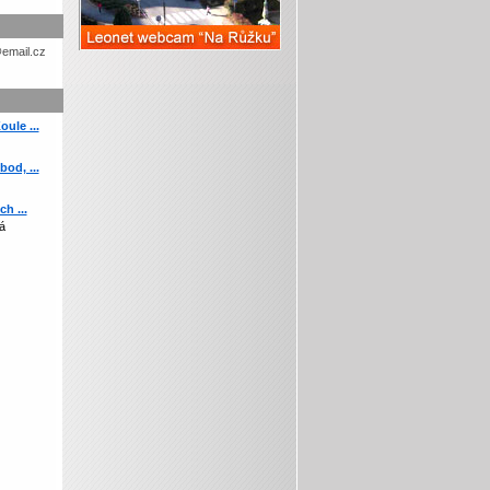
etohc.ch
ule ...
od, ...
h ...
á