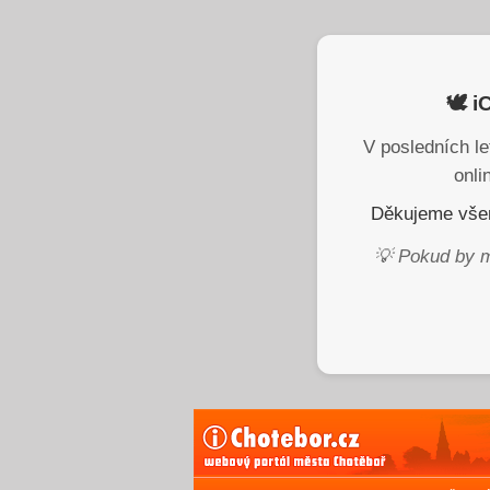
🕊️ 
V posledních le
onli
Děkujeme všem
💡 Pokud by m