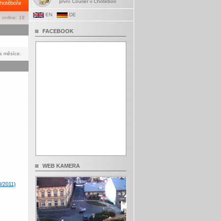
první Courier v Chotěboři
hotěboře
EN
DE
 online: 18
FACEBOOK
a měsíce.
WEB KAMERA
0/2011)