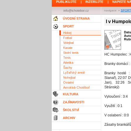
PUBLIKUJTE
|
INZERUJTE
|
NAPIŠTE N
info@ichotebor.cz
navigace: »
SPORT
ÚVODNÍ STRANA
I v Humpolc
SPORT
Dat
Hokej
Aut
Fotbal
Rubr
Volejbal
Karate
Stolní tenis
HC Humpolec : H
Tenis
Atletika
Branky domácí :
Šachy
Lyžařský areál
Branky hosté :
Nohejbal
Slanař), 22:07 
Jan), 32:26 S
Ostatní
Stránský)
Aeroklub Chotěboř
KULTURA
Vyloučení : 3:4
ZAJÍMAVOSTI
Využití : 0:1
ŠKOLSTVÍ
V oslabení : 0:0
ARCHIV
Zásahy brankářů