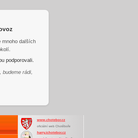
rovoz
je mnoho dalších
kolí.
u podporovali.
, budeme rádi,
www.chotebor.cz
oficiální web Chotěboře
harry.ichotebor.cz