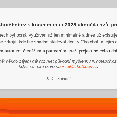
iChotěboř.cz s koncem roku 2025 ukončila svůj p
tech byl portál využíván už jen minimálně a dnes už existu
ne zdrojů, kde lze snadno sledovat dění v Chotěboři a jejím o
 autorům, čtenářům a partnerům, kteří projekt po celou dob
ěl někdo zájem dál rozvíjet původní myšlenku iChotěboř.cz
když se nám ozve na
info@ichotebor.cz
.
Skrýt oznámení