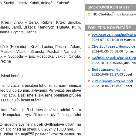
a, Suchý – Jeletz, Kubát, delegát - Kukeně
SPORTOVNÍ KONTAKTY
HC Chotěboř:
zc.liame@rob
rejčí (Jirák) – Šerák, Rubner, Krtek, Smolko,
Marek, Jaroš, Brázda, Hendrych, Hubata, Kulík,
POSLEDNÍ KOMENTÁŘE
lodna, Brychta, Daňhel
Výsledky 24. Chotěbořské Ko
2024-07-15 01:04:14
Hansek
ešek (Hamarič) – Kříž – Lacina, Pecen – Adam,
Chotěboř veze z Humpolce b
 Mašek – Vlček – Stránský, Pejchal – Vantuch –
2024-01-30 08:58:06
Tomáš
ák – Svoboda – Eis, Hospodka Jakub, Činčila,
Kočkám se daří lépe než jejic
řezina
2022-10-11 21:53:56
jana Piln
Body zůstávají doma
2022-10-09 13:27:03
Josef
istent trenéra:
Z Pelhřimova vezeme bod
u jsme začali s pocitem toho, že se nám nemůže
2022-10-04 21:08:31
Josef
ec byl do 15 min. aktivnější. Po využití přesilové
 iniciativu a již jsme si zkušeně pohlídali průběh
 zasluhují všichni hráči.“
anouškům, kteří si dnes dokázali udělat čas a
o Humpolce a vytvořit tomuto čtvrtfinále parádní
o srdečně zveme na třetí čtvrtfinálové utkání na
on a to hned na středu 6.3.2024 v 18:30 hod.
 udělat ten nejtěžší poslední krok za cestou do