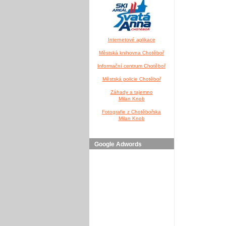
Internetové aplikace
Městská knihovna Chotěboř
Informační centrum Chotěboř
Městská policie Chotěboř
Záhady a tajemno
Milan Knob
Fotografie z Chotěbořska
Milan Knob
Google Adwords