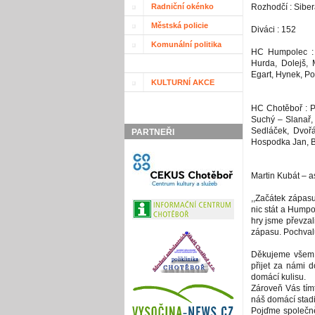
Radniční okénko
Rozhodčí : Siber
Městská policie
Diváci : 152
Komunální politika
HC Humpolec : K
Hurda, Dolejš, 
Egart, Hynek, Po
KULTURNÍ AKCE
HC Chotěboř : P
Suchý – Slanař,
Sedláček, Dvoř
PARTNEŘI
Hospodka Jan, B
Martin Kubát – as
,,Začátek zápas
nic stát a Humpol
hry jsme převzali
zápasu. Pochvalu
Děkujeme všem f
přijet za námi d
domácí kulisu.
Zároveň Vás tímt
náš domácí stadi
Pojďme společně