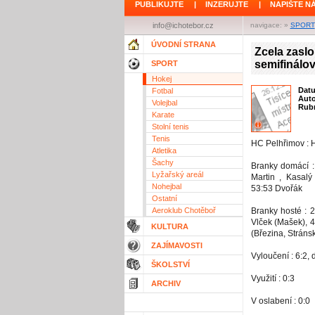
PUBLIKUJTE
|
INZERUJTE
|
NAPIŠTE N
info@ichotebor.cz
navigace: »
SPORT
ÚVODNÍ STRANA
Zcela zasl
semifinálo
SPORT
Hokej
Dat
Fotbal
Aut
Volejbal
Rubr
Karate
Stolní tenis
Tenis
HC Pelhřimov : H
Atletika
Šachy
Branky domácí :
Lyžařský areál
Martin , Kasalý
Nohejbal
53:53 Dvořák
Ostatní
Aeroklub Chotěboř
Branky hosté : 
Vlček (Mašek), 
KULTURA
(Březina, Stráns
ZAJÍMAVOSTI
Vyloučení : 6:2,
ŠKOLSTVÍ
Využití : 0:3
ARCHIV
V oslabení : 0:0