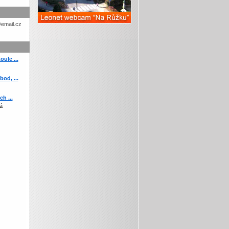
etohc.ch
ule ...
od, ...
h ...
á