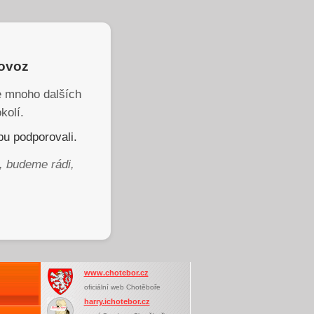
rovoz
je mnoho dalších
kolí.
u podporovali.
, budeme rádi,
www.chotebor.cz
oficiální web Chotěboře
harry.ichotebor.cz