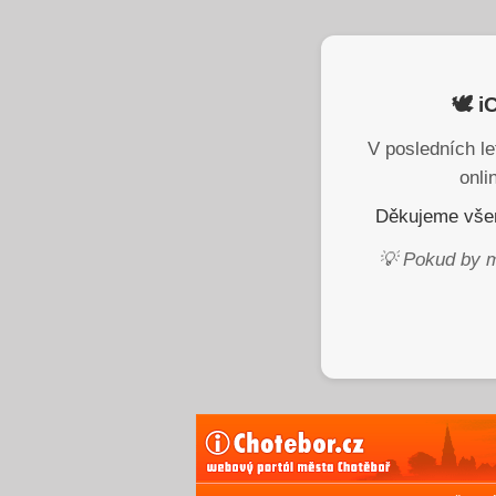
🕊️ 
V posledních le
onli
Děkujeme všem
💡 Pokud by m