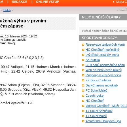
ÁM
|
REDAKCE
|
ONLINE VSTUP
Mapa C
»
Hokej
»
čtenářů
NEJČTENĚJŠÍ ČLÁNKY
oužená výhra v prvním
vém zápase
Pořadí nejčtenějších článků za dv
um:
16. březen 2024, 19:52
SPORTOVNÍ ODKAZY
or:
Jaroslav Ludvík
ika:
Hokej
Rezervace tenisových kurtů
HC Chotěboř neoficiálně
Lyžařský areál Sv. Anna
C Chotěboř 5:6 (2:0,2:3,1:3)
SK Buttula
CTB oddíl orientačního běhu
 00:47 Votápek, 11:15 Hadrava Marek (Hadrava
Web čistokrevných bikerů
 Filip), 22:42 Cejpek, 26:49 Vysloužil (Vácha),
Pingpong v kraji Vysočina
FK Boca Chotěboř
29:47 Adam (Pejchal, Eis), 32:06 Svoboda, 38:24
DarkCharons motoklub
48:05 Svoboda (Kříž, Vlček), 49:32 Hospodka Jan
FC Sokol Maleč
ký), 51:19 Vantuch (Svoboda, Adam)
Czech rocket
NC Chotěboř
 domácí Vysloužil 5+20
Volejbal Chotěboř - Muži (201
TJ Sokol Bezděkov
TJ Sokol Maleč
Amatérská Hokejová Liga