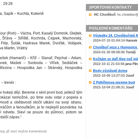
 : 29:28
SPORTOVNÍ KONTAKTY
a, Sapík – Kuchta, Kukeně
HC Chotěboř:
zc.liame@rob
POSLEDNÍ KOMENTÁŘE
our (Roh) – Vácha, Port, Kasalý Dominik, Glejtek,
Výsledky 24. Chotěbořské Ko
l, Šťáva – Siřiště, Kochrda, Cejpek, Machovský,
2024-07-15 01:04:14
Hansek
 Filip, Šulák, Hadrava Marek, Dvořák, Votápek,
Chotěboř veze z Humpolce b
va Martin, Vrátný
2024-01-30 08:58:06
Tomáš
ešek (Hamarič) – Kříž – Slanař, Pejchal – Adam,
Kočkám se daří lépe než jejic
ánek, Mašek – Svoboda – Vlček, Sedláček –
2022-10-11 21:53:56
jana Piln
 Březina – Hospodka Jan – Stránský, Hospodka
Body zůstávají doma
2022-10-09 13:27:03
Josef
– trenér :
Z Pelhřimova vezeme bod
2022-10-04 21:08:31
Josef
 v hokeji dějí. Bereme v sérii první bod, jelikož tým
dokázal nemožné, po time outu vstal z popela a
ostí a obětavostí otočil utkání na svoji stranu.
ráčům a fanouškům, je to nejlepší pozvánka na
í odvetu. Slaví se pouze do půlnoci, potom se
další zápas.“
ny, již není možno komentovat.