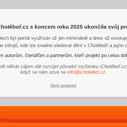
iChotěboř.cz s koncem roku 2025 ukončila svůj p
tech byl portál využíván už jen minimálně a dnes už existu
ne zdrojů, kde lze snadno sledovat dění v Chotěboři a jejím o
 autorům, čtenářům a partnerům, kteří projekt po celou dob
ěl někdo zájem dál rozvíjet původní myšlenku iChotěboř.cz
když se nám ozve na
info@ichotebor.cz
.
Skrýt oznámení