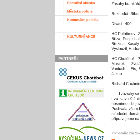
Radniční okénko
Zásahy brankářů
Městská policie
Rozhodčí : Siber
Komunální politika
Diváci : 400
HC Pelhřimov : Z
KULTURNÍ AKCE
Bříza, Pospícha
Březina, Kasalý
Vysloužil, Hadra
PARTNEŘI
HC Chotěboř : P
Musílek – Zvol
Vantuch – Eis,
Jakub
Richard Cachnín 
,, … I zázraky se
i za stavu 0:4 
nesmírnou bojovn
Pochvala všem h
středeční domác
připravujeme na 
Komentáře zastave