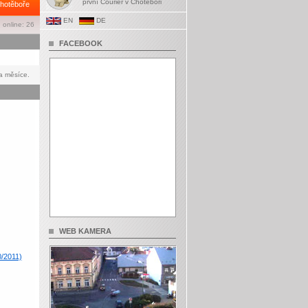
první Courier v Chotěboři
hotěboře
EN
DE
 online: 26
FACEBOOK
a měsíce.
WEB KAMERA
0/2011)