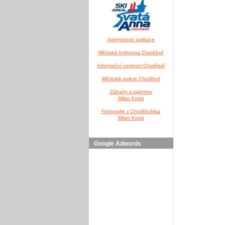
Internetové aplikace
Městská knihovna Chotěboř
Informační centrum Chotěboř
Městská policie Chotěboř
Záhady a tajemno
Milan Knob
Fotografie z Chotěbořska
Milan Knob
Google Adwords