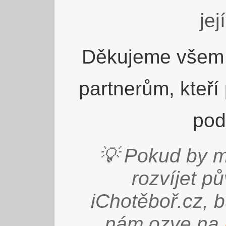
jej
Děkujeme všem 
partnerům, kteří
pod
💡 Pokud by m
rozvíjet p
iChotěboř.cz, 
nám ozve na