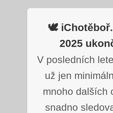
🕊️ iChotěbo
2025 ukonč
V posledních lete
už jen minimáln
mnoho dalších o
snadno sledova