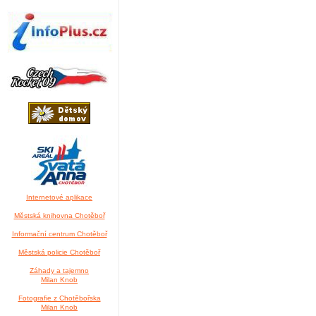
Internetové aplikace
Městská knihovna Chotěboř
Informační centrum Chotěboř
Městská policie Chotěboř
Záhady a tajemno
Milan Knob
Fotografie z Chotěbořska
Milan Knob