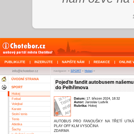
PUBLIKUJTE
|
INZERUJTE
|
NAPIŠTE NÁM
|
REDAKCE
|
ONLINE 
info@ichotebor.cz
navigace: »
SPORT
»
Hokej
»
ÚVODNÍ STRANA
Pojeďte fandit autobusem našem
do Pelhřimova
SPORT
Hokej
Datum:
17. březen 2024, 18:32
Fotbal
Autor:
Jaroslav Ludvík
Volejbal
Rubrika:
Hokej
Karate
Stolní tenis
Tenis
AUTOBUS PRO FANOUŠKY NA TŘETÍ UTKÁN
Atletika
PLAY OFF KLM VYSOČINA
Šachy
ZDARMA