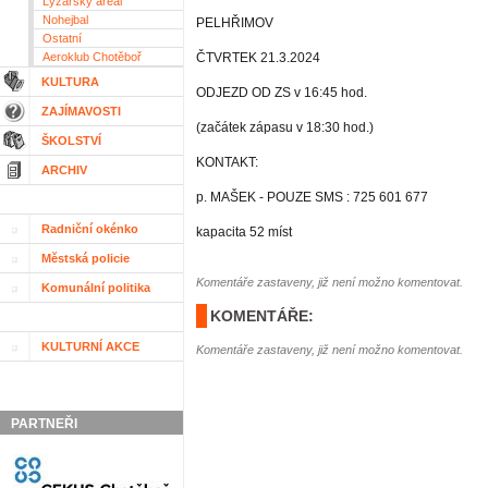
Lyžařský areál
Nohejbal
PELHŘIMOV
Ostatní
Aeroklub Chotěboř
ČTVRTEK 21.3.2024
KULTURA
ODJEZD OD ZS v 16:45 hod.
ZAJÍMAVOSTI
(začátek zápasu v 18:30 hod.)
ŠKOLSTVÍ
KONTAKT:
ARCHIV
p. MAŠEK - POUZE SMS : 725 601 677
Radniční okénko
kapacita 52 míst
Městská policie
Komentáře zastaveny, již není možno komentovat.
Komunální politika
KOMENTÁŘE:
KULTURNÍ AKCE
Komentáře zastaveny, již není možno komentovat.
PARTNEŘI