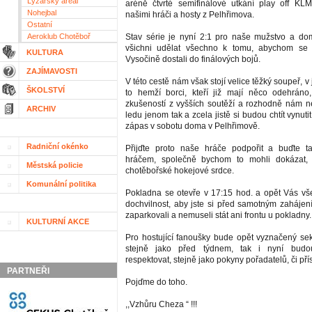
Lyžařský areál
aréně čtvrté semifinálové utkání play off KL
Nohejbal
našimi hráči a hosty z Pelhřimova.
Ostatní
Aeroklub Chotěboř
Stav série je nyní 2:1 pro naše mužstvo a do
všichni udělat všechno k tomu, abychom se 
KULTURA
Vysočině dostali do finálových bojů.
ZAJÍMAVOSTI
V této cestě nám však stojí velice těžký soupeř, v
ŠKOLSTVÍ
to hemží borci, kteří již mají něco odehráno
zkušeností z vyšších soutěží a rozhodně nám n
ARCHIV
ledu jenom tak a zcela jistě si budou chtít vynuti
zápas v sobotu doma v Pelhřimově.
Radniční okénko
Přijďte proto naše hráče podpořit a buďte ta
hráčem, společně bychom to mohli dokázat,
Městská policie
chotěbořské hokejové srdce.
Komunální politika
Pokladna se otevře v 17:15 hod. a opět Vás v
dochvilnost, aby jste si před samotným zahájení
zaparkovali a nemuseli stát ani frontu u pokladny.
KULTURNÍ AKCE
Pro hostující fanoušky bude opět vyznačený sek
stejně jako před týdnem, tak i nyní budou
respektovat, stejně jako pokyny pořadatelů, či pří
PARTNEŘI
Pojďme do toho.
,,Vzhůru Cheza “ !!!