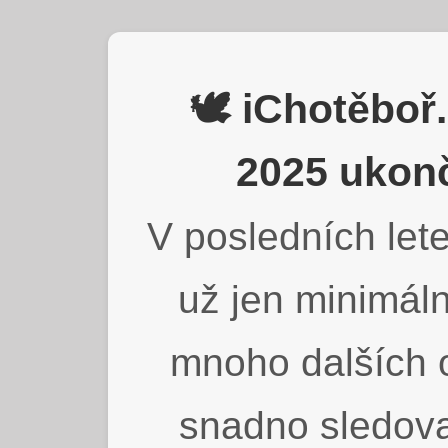
🕊️ iChotěbo
2025 ukonč
V posledních lete
už jen minimáln
mnoho dalších o
snadno sledova