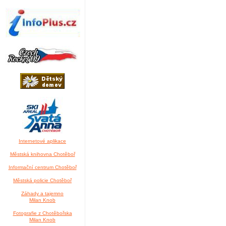
Internetové aplikace
Městská knihovna Chotěboř
Informační centrum Chotěboř
Městská policie Chotěboř
Záhady a tajemno
Milan Knob
Fotografie z Chotěbořska
Milan Knob