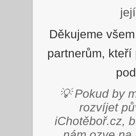
jej
Děkujeme všem 
partnerům, kteří
pod
💡 Pokud by m
rozvíjet p
iChotěboř.cz, 
nám ozve na