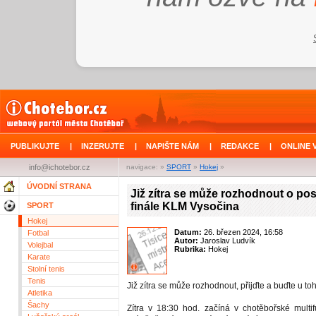
PUBLIKUJTE
|
INZERUJTE
|
NAPIŠTE NÁM
|
REDAKCE
|
ONLINE 
info@ichotebor.cz
navigace: »
SPORT
»
Hokej
»
ÚVODNÍ STRANA
Již zítra se může rozhodnout o po
finále KLM Vysočina
SPORT
Hokej
Datum:
26. březen 2024, 16:58
Fotbal
Autor:
Jaroslav Ludvík
Volejbal
Rubrika:
Hokej
Karate
Stolní tenis
Tenis
Již zítra se může rozhodnout, přijďte a buďte u toho
Atletika
Šachy
Zítra v 18:30 hod. začíná v chotěbořské multif