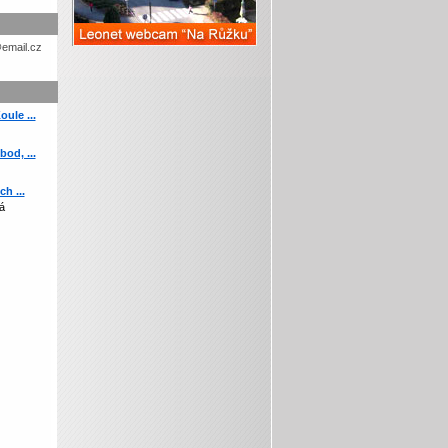
etohc.ch
ule ...
od, ...
h ...
á