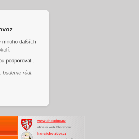
rovoz
je mnoho dalších
kolí.
u podporovali.
, budeme rádi,
www.chotebor.cz
oficiální web Chotěboře
harry.ichotebor.cz