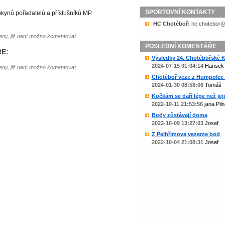
SPORTOVNÍ KONTAKTY
kynů pořadatelů a příslušníků MP.
HC Chotěboř:
zc.liame@rob
ny, již není možno komentovat.
POSLEDNÍ KOMENTÁŘE
E:
Výsledky 24. Chotěbořské Ko
2024-07-15 01:04:14
Hansek
ny, již není možno komentovat.
Chotěboř veze z Humpolce b
2024-01-30 08:58:06
Tomáš
Kočkám se daří lépe než jejic
2022-10-11 21:53:56
jana Piln
Body zůstávají doma
2022-10-09 13:27:03
Josef
Z Pelhřimova vezeme bod
2022-10-04 21:08:31
Josef