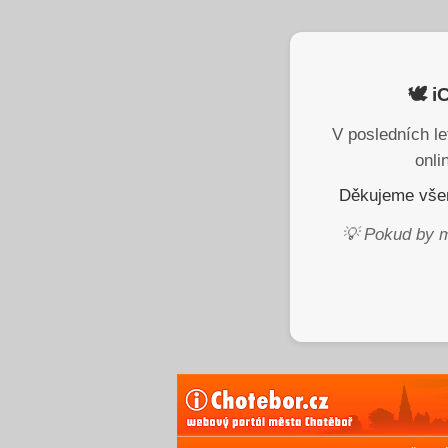
🕊️ 
V posledních le
onli
Děkujeme všem
💡 Pokud by m