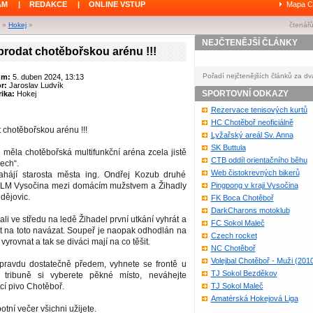
ÁM
|
REDAKCE
|
ONLINE VSTUP
Mapa C
»
Hokej
»
čtenářů
NEJČTENĚJŠÍ ČLÁNKY
rodat chotěbořskou arénu !!!
Pořadí nejčtenějších článků za dv
um:
5. duben 2024, 13:13
or:
Jaroslav Ludvík
SPORTOVNÍ ODKAZY
ika:
Hokej
Rezervace tenisových kurtů
HC Chotěboř neoficiálně
chotěbořskou arénu !!!
Lyžařský areál Sv. Anna
SK Buttula
e měla chotěbořská multifunkční aréna zcela jistě
CTB oddíl orientačního běhu
dech“.
Web čistokrevných bikerů
ahájí starosta města ing. Ondřej Kozub druhé
 KLM Vysočina mezi domácím mužstvem a Žihadly
Pingpong v kraji Vysočina
dějovic.
FK Boca Chotěboř
DarkCharons motoklub
li ve středu na ledě Žihadel první utkání vyhrát a
FC Sokol Maleč
t na toto navázat. Soupeř je naopak odhodlán na
Czech rocket
vyrovnat a tak se diváci mají na co těšit.
NC Chotěboř
Volejbal Chotěboř - Muži (201
 opravdu dostatečně předem, vyhnete se frontě u
TJ Sokol Bezděkov
tribuně si vyberete pěkné místo, neváhejte
cí pivo Chotěboř.
TJ Sokol Maleč
Amatérská Hokejová Liga
otní večer všichni užijete.