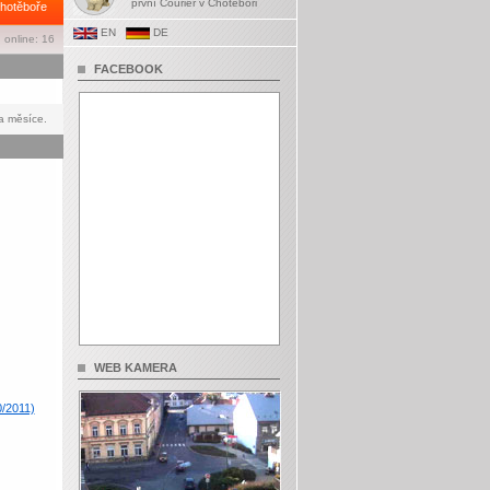
první Courier v Chotěboři
hotěboře
EN
DE
 online: 16
FACEBOOK
a měsíce.
WEB KAMERA
0/2011)