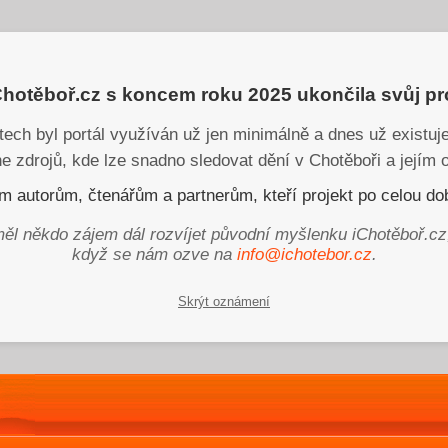
iChotěboř.cz s koncem roku 2025 ukončila svůj p
tech byl portál využíván už jen minimálně a dnes už existu
ne zdrojů, kde lze snadno sledovat dění v Chotěboři a jejím o
 autorům, čtenářům a partnerům, kteří projekt po celou dob
ěl někdo zájem dál rozvíjet původní myšlenku iChotěboř.cz
když se nám ozve na
info@ichotebor.cz
.
Skrýt oznámení