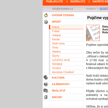
PUBLIKUJTE
|
INZERUJTE
|
NAPIŠTE N
info@ichotebor.cz
navigace: »
SPORT
ÚVODNÍ STRANA
Pojďme vyp
SPORT
Dat
Hokej
Aut
Fotbal
Rubr
Volejbal
Karate
Stolní tenis
Pojďme vyprodat 
Tenis
Atletika
Zítra večer by s
Šachy
,,otřásat v zákla
Lyžařský areál
V 17:00 hod. z
Nohejbal
finálové utkání
z Moravských Bu
Ostatní
Aeroklub Chotěboř
Naši hráči dokáza
KULTURA
doma budou chtí
našem ledě sérii 
ZAJÍMAVOSTI
ŠKOLSTVÍ
Přijďte všichni
pokladny a na 
ARCHIV
ochutnat vynikají
Věříme, že si sob