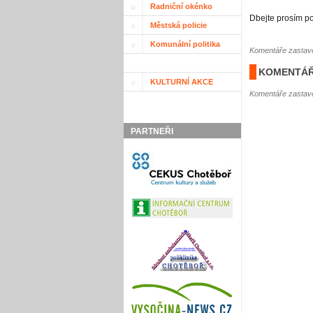
Radniční okénko
Dbejte prosím po
Městská policie
Komunální politika
Komentáře zastave
KOMENTÁŘ
KULTURNÍ AKCE
Komentáře zastave
PARTNEŘI