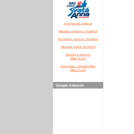
Internetové aplikace
Městská knihovna Chotěboř
Informační centrum Chotěboř
Městská policie Chotěboř
Záhady a tajemno
Milan Knob
Fotografie z Chotěbořska
Milan Knob
Google Adwords