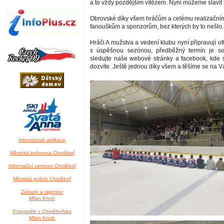
a to vždy pozdějším vítězem. Nyní můžeme slavit
Obrovské díky všem hráčům a celému realizační
fanouškům a sponzorům, bez kterých by to nešlo.
Hráči A mužstva a vedení klubu nyní připravují ofi
s úspěšnou sezónou, předběžný termín je so
sledujte naše webové stránky a facebook, kde
dozvíte. Ještě jednou díky všem a těšíme se na V
Internetové aplikace
Městská knihovna Chotěboř
Informační centrum Chotěboř
Městská policie Chotěboř
Záhady a tajemno
Milan Knob
Fotografie z Chotěbořska
Milan Knob