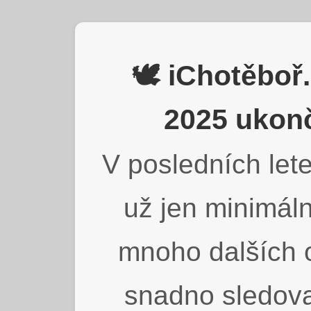
🕊️ iChotěbo
2025 ukonč
V posledních lete
už jen minimáln
mnoho dalších o
snadno sledova