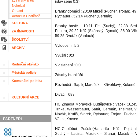
Lyžařský areál
(stav série 0:3)
Nohejbal
Ostatní
Branky domácí : 20:39 Mikeš (Pucher, Trojan), 49:
Aeroklub Chotěboř
Rytnauer), 52:14 Pucher (Čermák)
KULTURA
Branky hosté : 10:11 Eis (Suchý), 22:38 Sedl
Pecen), 29:22 Kříž (Stránský, Dymák), 36:00 Vlč
ZAJÍMAVOSTI
59:25 Dvořák (Vantuch)
ŠKOLSTVÍ
Vyloučení : 5:2
ARCHIV
Využití : 0:3
Radniční okénko
V oslabení : 0:0
Městská policie
Zásahy brankářů :
Komunální politika
Rozhodčí : Sapík, Mareček – Křivohlavý, Kukeně
Diváci : 683
KULTURNÍ AKCE
HC Žihadla Moravské Budějovice : Vacek (31:45 
Trnka, Wasserbauer, Salát, Čermák, Theimer, 
Novák, Krutiš, Štorek, Rytnauer, Trojan, Pucher
PARTNEŘI
Válek, Kravec
HC Chotěboř : Pešek (Hamarič) – Kříž – Pejcha
Suchý – Lacina, Musílek – Slanař, Mašek – V