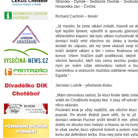
Stránský – Dymák – Sedláček, Dvořák – Svoboda 
Hospodka Jan – Činčila
Richard Cachnín – trenér:
,,Já myslím, že jsme utkání zvládli, hlavně od d
byli lepším týmem, vytvořili si spoustu gólový
střeleckého trápení, tak bylo utkání rozhodnuté dří
domácí hráči vrhli všechno do útoku a konta
dostali do zápasu, ale my jsme ukázali svoji s
hráči dotáhli utkání a tím i celou finálovou sé
konce. Všem hráčům patří poděkovat, stejně t
všichni fanoušci, kteří nás celou sezónu podpo
nyní po svém užije obrovskou radost a bud
manželkou a vedoucím mužstva odlétáme relaxo
Egypta.“
Jaroslav Ludvík – předseda klubu:
,,Mám obrovskou radost, že kluci finále takto zvlá
vrátili do Chotěboře krajský titul. V play off vyhrát
něco ukázalo.
Poslední krok je vždy nejtěžší, ale všichni kluc
poprali. Po druhé třetině jsem věřil, že to již
domácí veterán Pucher snížil téměř 8 min. pře
dobře mi dlouho moc nebylo a hlavou se mi honi
to však zavřel, kluci výborně bránili a potom, m
tomu dal definitivní tečku. Dva roky jsme byli vyř