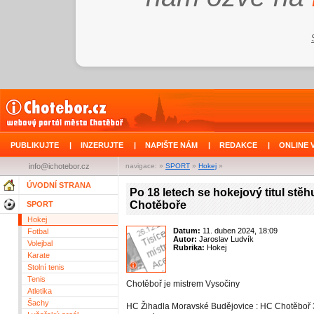
PUBLIKUJTE
|
INZERUJTE
|
NAPIŠTE NÁM
|
REDAKCE
|
ONLINE 
info@ichotebor.cz
navigace: »
SPORT
»
Hokej
»
ÚVODNÍ STRANA
Po 18 letech se hokejový titul stěh
Chotěboře
SPORT
Hokej
Datum:
11. duben 2024, 18:09
Fotbal
Autor:
Jaroslav Ludvík
Volejbal
Rubrika:
Hokej
Karate
Stolní tenis
Tenis
Chotěboř je mistrem Vysočiny
Atletika
Šachy
HC Žihadla Moravské Budějovice : HC Chotěboř 3: