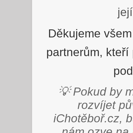
jej
Děkujeme všem 
partnerům, kteří
pod
💡 Pokud by m
rozvíjet p
iChotěboř.cz, 
nám ozve na