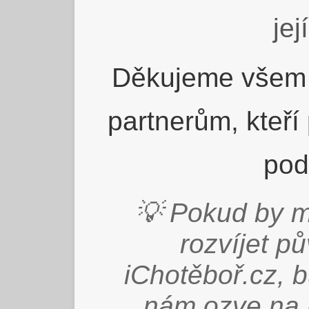
jej
Děkujeme všem 
partnerům, kteří
pod
💡 Pokud by m
rozvíjet p
iChotěboř.cz, 
nám ozve na