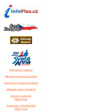
Internetové aplikace
Městská knihovna Chotěboř
Informační centrum Chotěboř
Městská policie Chotěboř
Záhady a tajemno
Milan Knob
Fotografie z Chotěbořska
Milan Knob