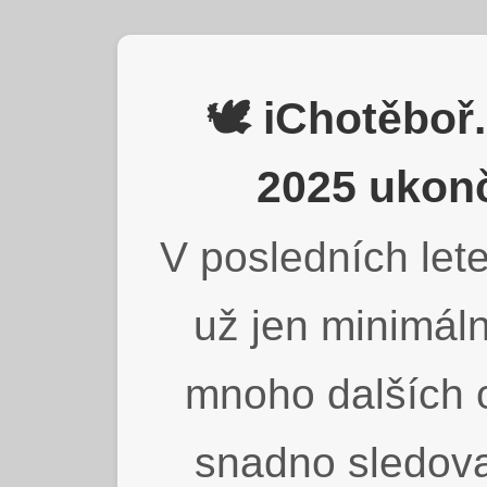
🕊️ iChotěbo
2025 ukonč
V posledních lete
už jen minimáln
mnoho dalších o
snadno sledova