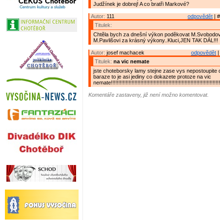
Judžínek je dobrej! A co bratři Markové?
Autor:
111
odpovědět
| #
Titulek:
Chtěla bych za dnešní výkon poděkovat M.Svobodovi
M.Pavlišovi za krásný výkony..Kluci,JEN TAK DÁL!!! :
Autor:
josef machacek
odpovědět
|
Titulek:
na vic nemate
jste choteborsky lamy stejne zase vys nepostoupite 
baraze to je asi jediny co dokazete protoze na vic
nemate!!!!!!!!!!!!!!!!!!!!!!!!!!!!!!!!!!!!!!!!!!!!!!!!!!!!!!!!!!!!!!!!!!!!!!!!!!
Komentáře zastaveny, již není možno komentovat.