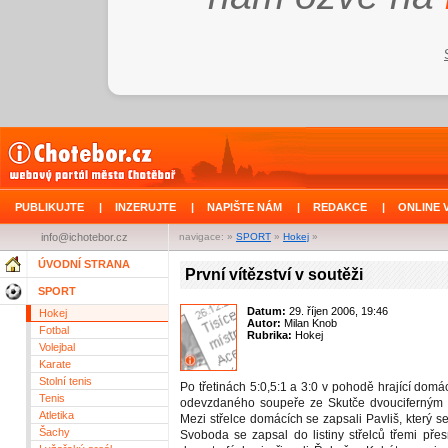
PUBLIKUJTE
|
INZERUJTE
|
NAPIŠTE NÁM
|
REDAKCE
|
ONLINE 
info@ichotebor.cz
navigace: »
SPORT
»
Hokej
»
ÚVODNÍ STRANA
První vítězství v soutěži
SPORT
Datum:
29. říjen 2006, 19:46
Hokej
Autor:
Milan Knob
Fotbal
Rubrika:
Hokej
Volejbal
Karate
Stolní tenis
Po třetinách 5:0,5:1 a 3:0 v pohodě hrající domácí
Tenis
odevzdaného soupeře ze Skutče dvouciferným 
Atletika
Mezi střelce domácích se zapsali Pavliš, který se 
Šachy
Svoboda se zapsal do listiny střelců třemi pře