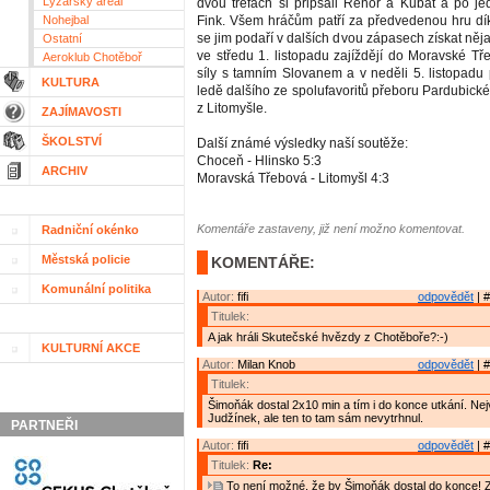
Lyžařský areál
dvou trefách si připsali Řehoř a Kubát a po 
Nohejbal
Fink. Všem hráčům patří za předvedenou hru dí
se jim podaří v dalších dvou zápasech získat něj
Ostatní
ve středu 1. listopadu zajíždějí do Moravské Tř
Aeroklub Chotěboř
síly s tamním Slovanem a v neděli 5. listopadu 
KULTURA
ledě dalšího ze spolufavoritů přeboru Pardubické
z Litomyšle.
ZAJÍMAVOSTI
ŠKOLSTVÍ
Další známé výsledky naší soutěže:
Choceň - Hlinsko 5:3
ARCHIV
Moravská Třebová - Litomyšl 4:3
Komentáře zastaveny, již není možno komentovat.
Radniční okénko
Městská policie
KOMENTÁŘE:
Komunální politika
Autor:
fifi
odpovědět
| #
Titulek:
A jak hráli Skutečské hvězdy z Chotěboře?:-)
KULTURNÍ AKCE
Autor:
Milan Knob
odpovědět
| #
Titulek:
Šimoňák dostal 2x10 min a tím i do konce utkání. Nej
Judžínek, ale ten to tam sám nevytrhnul.
PARTNEŘI
Autor:
fifi
odpovědět
| #
Titulek:
Re:
To není možné, že by Šimoňák dostal do konce! Z