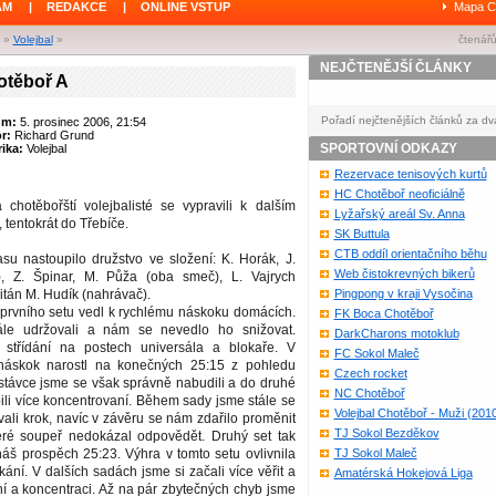
ÁM
|
REDAKCE
|
ONLINE VSTUP
Mapa C
»
Volejbal
»
čtenářů
NEJČTENĚJŠÍ ČLÁNKY
otěboř A
Pořadí nejčtenějších článků za dv
um:
5. prosinec 2006, 21:54
or:
Richard Grund
SPORTOVNÍ ODKAZY
ika:
Volejbal
Rezervace tenisových kurtů
HC Chotěboř neoficiálně
 chotěbořští volejbalisté se vypravili k dalším
Lyžařský areál Sv. Anna
 tentokrát do Třebíče.
SK Buttula
CTB oddíl orientačního běhu
su nastoupilo družstvo ve složení: K. Horák, J.
Web čistokrevných bikerů
), Z. Špinar, M. Půža (oba smeč), L. Vajrych
pitán M. Hudík (nahrávač).
Pingpong v kraji Vysočina
prvního setu vedl k rychlému náskoku domácích.
FK Boca Chotěboř
tále udržovali a nám se nevedlo ho snižovat.
DarkCharons motoklub
střídání na postech universála a blokaře. V
FC Sokol Maleč
náskok narostl na konečných 25:15 z pohledu
Czech rocket
stávce jsme se však správně nabudili a do druhé
NC Chotěboř
pili více koncentrovaní. Během sady jsme stále se
Volejbal Chotěboř - Muži (201
li krok, navíc v závěru se nám zdařilo proměnit
TJ Sokol Bezděkov
eré soupeř nedokázal odpovědět. Druhý set tak
náš prospěch 25:23. Výhra v tomto setu ovlivnila
TJ Sokol Maleč
kání. V dalších sadách jsme si začali více věřit a
Amatérská Hokejová Liga
ní a koncentraci. Až na pár zbytečných chyb jsme