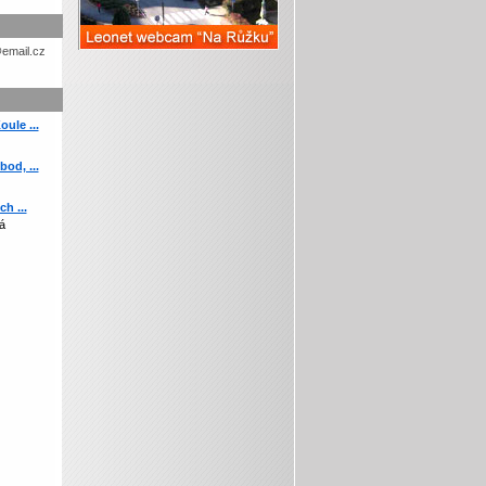
etohc.ch
ule ...
od, ...
h ...
á