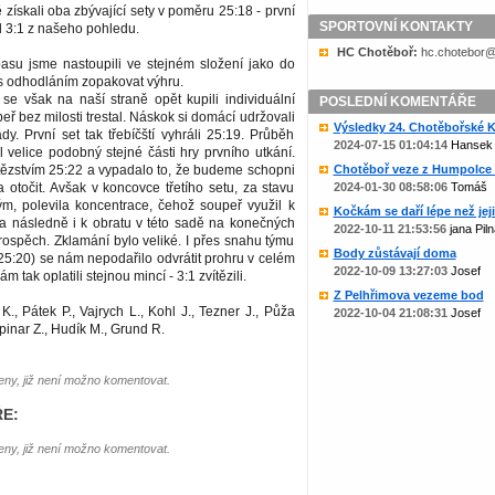
získali oba zbývající sety v poměru 25:18 - první
SPORTOVNÍ KONTAKTY
l 3:1 z našeho pohledu.
HC Chotěboř:
zc.liame@rob
su jsme nastoupili ve stejném složení jako do
s odhodláním zopakovat výhru.
se však na naší straně opět kupili individuální
POSLEDNÍ KOMENTÁŘE
eř bez milosti trestal. Náskok si domácí udržovali
Výsledky 24. Chotěbořské Ko
y. První set tak třebíčští vyhráli 25:19. Průběh
2024-07-15 01:04:14
Hansek
 velice podobný stejné části hry prvního utkání.
tězstvím 25:22 a vypadalo to, že budeme schopni
Chotěboř veze z Humpolce b
 otočit. Avšak v koncovce třetího setu, za stavu
2024-01-30 08:58:06
Tomáš
ým, polevila koncentrace, čehož soupeř využil k
Kočkám se daří lépe než jejic
 a následně i k obratu v této sadě na konečných
2022-10-11 21:53:56
jana Piln
ospěch. Zklamání bylo veliké. I přes snahu týmu
Body zůstávají doma
(25:20) se nám nepodařilo odvrátit prohru v celém
2022-10-09 13:27:03
Josef
 tak oplatili stejnou mincí - 3:1 zvítězili.
Z Pelhřimova vezeme bod
., Pátek P., Vajrych L., Kohl J., Tezner J., Půža
2022-10-04 21:08:31
Josef
pinar Z., Hudík M., Grund R.
ny, již není možno komentovat.
E:
ny, již není možno komentovat.