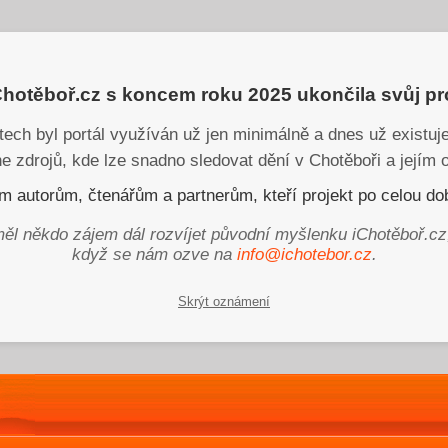
iChotěboř.cz s koncem roku 2025 ukončila svůj p
tech byl portál využíván už jen minimálně a dnes už existu
ne zdrojů, kde lze snadno sledovat dění v Chotěboři a jejím o
 autorům, čtenářům a partnerům, kteří projekt po celou dob
ěl někdo zájem dál rozvíjet původní myšlenku iChotěboř.cz
když se nám ozve na
info@ichotebor.cz
.
Skrýt oznámení