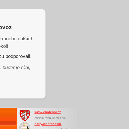
rovoz
je mnoho dalších
kolí.
u podporovali.
, budeme rádi,
www.chotebor.cz
oficiální web Chotěboře
harry.ichotebor.cz