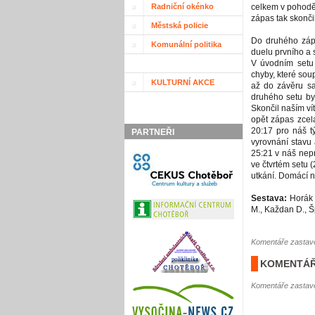
Radniční okénko
celkem v pohodě 
zápas tak skonči
Městská policie
Do druhého zápa
Komunální politika
duelu prvního a 
V úvodním setu 
chyby, které soup
KULTURNÍ AKCE
až do závěru sad
druhého setu byl
Skončil naším ví
opět zápas zcela
20:17 pro náš t
PARTNEŘI
vyrovnání stavu
25:21 v náš nepr
ve čtvrtém setu 
utkání. Domácí nám
Sestava:
Horák K
M., Každan D., Š
Komentáře zastave
KOMENTÁŘ
Komentáře zastave