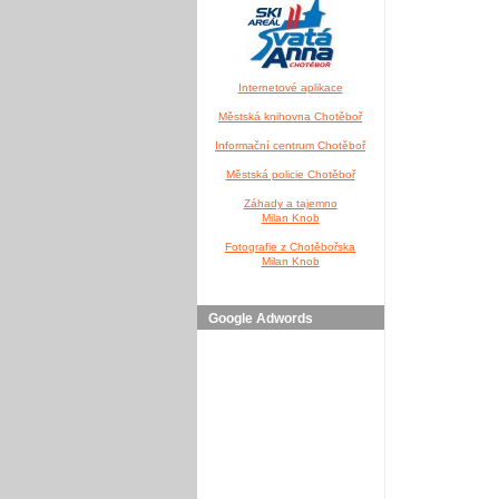
Internetové aplikace
Městská knihovna Chotěboř
Informační centrum Chotěboř
Městská policie Chotěboř
Záhady a tajemno
Milan Knob
Fotografie z Chotěbořska
Milan Knob
Google Adwords