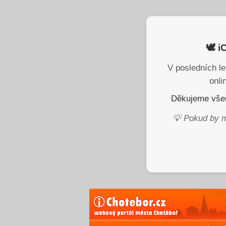
🕊️ 
V posledních le
onli
Děkujeme všem
💡 Pokud by m