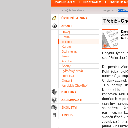
PUBLIKUJTE
|
INZERUJTE
|
NAPIŠTE N
info@ichotebor.cz
navigace: »
SPORT
ÚVODNÍ STRANA
Třebíč - Ch
SPORT
Dat
Hokej
Aut
Fotbal
Rubr
Volejbal
Karate
Stolní tenis
Uplynul týden a
Tenis
soutěžním duelů,
Atletika
Šachy
Do prvního zápa
Lyžařský areál
Kohl (oba blok
Nohejbal
(universál) a ka
Chybný začátek 
Ostatní
Ti si odstup s
Aeroklub Chotěboř
Nepomohlo ani 
KULTURA
koncovce setu 
domácích. V pře
ZAJÍMAVOSTI
části hry nastou
ŠKOLSTVÍ
soupeřem udržova
pár míčů, na kt
ARCHIV
skončil těsně v 
zbytek celého ut
přidali v nasaze