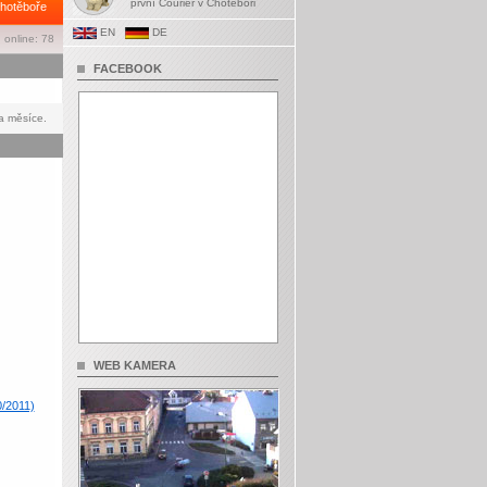
první Courier v Chotěboři
hotěboře
EN
DE
 online: 78
FACEBOOK
a měsíce.
WEB KAMERA
0/2011)