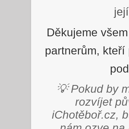
jej
Děkujeme všem 
partnerům, kteří
pod
💡 Pokud by m
rozvíjet p
iChotěboř.cz, 
nám ozve na