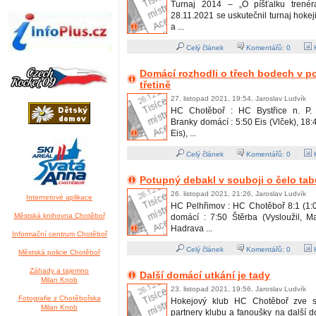
Turnaj 2014 – „O píšťalku trené
28.11.2021 se uskutečnil turnaj hokej
a ...
Celý článek
Komentářů:
0
H
Domácí rozhodli o třech bodech v p
třetině
27. listopad 2021, 19:54, Jaroslav Ludvík
HC Chotěboř : HC Bystřice n. P. 7
Branky domácí : 5:50 Eis (Vlček), 18:
Eis), ...
Celý článek
Komentářů:
0
H
Potupný debakl v souboji o čelo tab
26. listopad 2021, 21:26, Jaroslav Ludvík
Internetové aplikace
HC Pelhřimov : HC Chotěboř 8:1 (1:0
Městská knihovna Chotěboř
domácí : 7:50 Štěrba (Vysloužil, M
Hadrava ...
Informační centrum Chotěboř
Celý článek
Komentářů:
0
H
Městská policie Chotěboř
Záhady a tajemno
Další domácí utkání je tady
Milan Knob
23. listopad 2021, 19:56, Jaroslav Ludvík
Fotografie z Chotěbořska
Hokejový klub HC Chotěboř zve s
Milan Knob
partnery klubu a fanoušky na další 