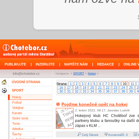
PUBLIKUJTE
|
INZERUJTE
|
NAPIŠTE NÁM
|
REDAKCE
|
ONLINE 
info@ichotebor.cz
navigace: »
SPORT
»
Hokej
»
ÚVODNÍ STRANA
Strana:
1
2
3
4
5
6
7
8
9
10
11
16
17
18
19
20
21
22
23
24
25
2
SPORT
30
31
32
33
34
35
36
37
38
39
4
Hokej
Fotbal
Pojďme konečně opět na hokej
Volejbal
2. leden 2022, 08:17, Jaroslav Ludvík
Karate
Hokejový klub HC Chotěboř zve s
Stolní tenis
partnery klubu a fanoušky na další 
Tenis
zápas v KLM ...
Atletika
Šachy
Celý článek
Komentářů:
0
H