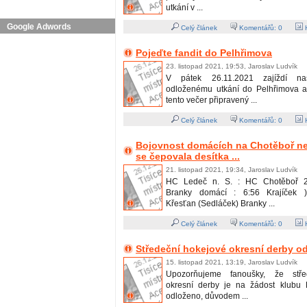
utkání v ...
Google Adwords
Celý článek
Komentářů:
0
H
Pojeďte fandit do Pelhřimova
23. listopad 2021, 19:53, Jaroslav Ludvík
V pátek 26.11.2021 zajíždí n
odloženému utkání do Pelhřimova 
tento večer připravený ...
Celý článek
Komentářů:
0
H
Bojovnost domácích na Chotěboř nes
se čepovala desítka ...
21. listopad 2021, 19:34, Jaroslav Ludvík
HC Ledeč n. S. : HC Chotěboř 2:1
Branky domácí : 6:56 Krajíček )
Křesťan (Sedláček) Branky ...
Celý článek
Komentářů:
0
H
Středeční hokejové okresní derby o
15. listopad 2021, 13:19, Jaroslav Ludvík
Upozorňujeme fanoušky, že stře
okresní derby je na žádost klubu 
odloženo, důvodem ...