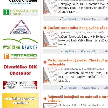
Hokejový klub HC Chotěboř zve s
partnery klubu a fanoušky na další 
zápas v KLM ...
Celý článek
Komentářů:
0
H
Zrušení sobotního hokejového zápa
2. prosinec 2021, 09:51, Jaroslav Ludvík
Vážení fanoušci. Dnes v 9:30 hod. o
hokejový klub Velká Bíteš, že z dův
hráčů ...
Celý článek
Komentářů:
0
H
Po fotbalovém výsledku Chotěboř n
nedosáhla
1. prosinec 2021, 23:59, Jaroslav Ludvík
HC Moravskobudějovický Hokej : 
(0:1,1:0,1:0) Branky domácí : 28:18
Mikeš), ...
Celý článek
Komentářů:
0
H
Nejmenší hokejisté se radovali z tu
vítězství
29. listopad 2021, 12:39, Jaroslav Ludvík