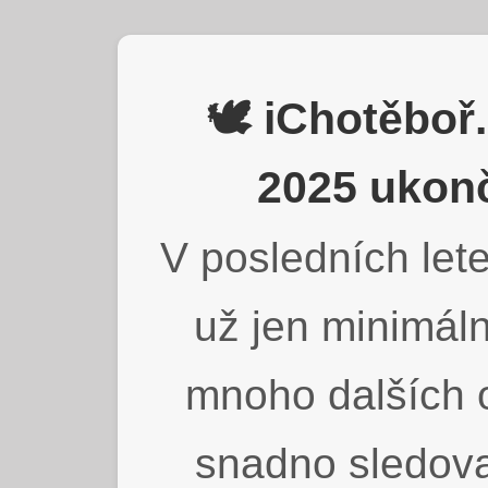
🕊️ iChotěbo
2025 ukonč
V posledních lete
už jen minimáln
mnoho dalších o
snadno sledova