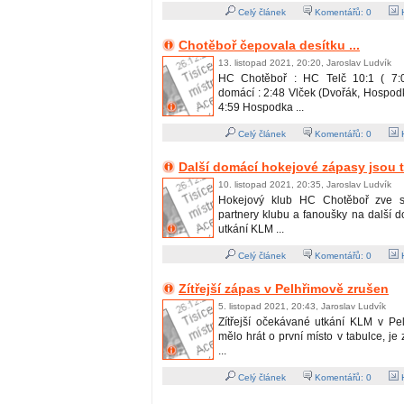
Celý článek
Komentářů:
0
H
Chotěboř čepovala desítku ...
13. listopad 2021, 20:20, Jaroslav Ludvík
HC Chotěboř : HC Telč 10:1 ( 7:0,
domácí : 2:48 Vlček (Dvořák, Hospodk
4:59 Hospodka ...
Celý článek
Komentářů:
0
H
Další domácí hokejové zápasy jsou 
10. listopad 2021, 20:35, Jaroslav Ludvík
Hokejový klub HC Chotěboř zve s
partnery klubu a fanoušky na další 
utkání KLM ...
Celý článek
Komentářů:
0
H
Zítřejší zápas v Pelhřimově zrušen
5. listopad 2021, 20:43, Jaroslav Ludvík
Zítřejší očekávané utkání KLM v Pe
mělo hrát o první místo v tabulce, j
...
Celý článek
Komentářů:
0
H