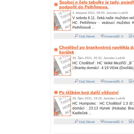
Souboj o čelo tabulky je tady, pojeď
podpořit do Pelhřimova.
3. listopad 2021, 08:00, Jaroslav Ludvík
V sobotu 6.11. čeká naše mužstvo vel
HC Pelhřimov - vedoucí mužstvo 
Pelhřimově ...
Celý článek
Komentářů:
0
H
Chotěboř po brankostroji navlékla da
korálek
30. říjen 2021, 20:32, Jaroslav Ludvík
HC Chotěboř : HC Velké Meziříčí ,,B´´ 
) Branky domácí : 4:19 Vlček (Dvořák), 
Celý článek
Komentářů:
0
H
Po těžkém boji další vítězství
28. říjen 2021, 19:19, Jaroslav Ludvík
HC Humpolec : HC Chotěboř 1:3 (0:1
domácí : 23:13 Hynek (Hubata) Bra
Kadleček ...
Celý článek
Komentářů:
0
H