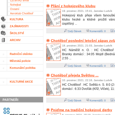
Lyžařský areál
Nohejbal
Přání z hokejového klubu
Ostatní
19. prosinec 2021, 15:41, Jaroslav Ludvík
Aeroklub Chotěboř
Hokejový klub přeje všem fanouš
KULTURA
klubu hezké a klidné prožití ván
úspěšný ...
ZAJÍMAVOSTI
Celý článek
Komentářů:
0
H
ŠKOLSTVÍ
ARCHIV
Chotěboř poslední letošní zápas zvl
18. prosinec 2021, 21:03, Jaroslav Ludvík
HC Náměšť n. O. : HC Chotěboř 1:
Radniční okénko
Branky domácí : 34:05 Mojdl (Bednář
2:55 ...
Městská policie
Celý článek
Komentářů:
0
H
Komunální politika
Chotěboř přejela Světlou ...
10. prosinec 2021, 22:16, Jaroslav Ludvík
KULTURNÍ AKCE
HC Chotěboř : HC Světlá n. S. 8:0 (2:
domácí : 6:33 Dvořák (Kříž, Vlček), 11:
PARTNEŘI
Celý článek
Komentářů:
0
H
Pojďme na tradiční hokejové derby
6. prosinec 2021, 15:19, Jaroslav Ludvík