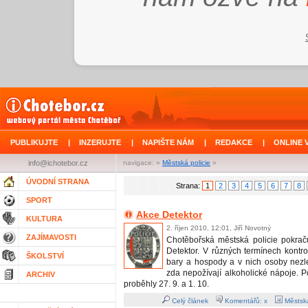
PUBLIKUJTE
|
INZERUJTE
|
NAPIŠTE NÁM
|
REDAKCE
|
ONLINE 
info@ichotebor.cz
navigace: »
Městská policie
»
ÚVODNÍ STRANA
Strana:
1
2
3
4
5
6
7
8
SPORT
Akce Detektor
KULTURA
2. říjen 2010, 12:01, Jiří Novotný
ZAJÍMAVOSTI
Chotěbořská městská policie pokrač
Detektor. V různých termínech kontr
ŠKOLSTVÍ
bary a hospody a v nich osoby nezle
zda nepožívají alkoholické nápoje. P
ARCHIV
proběhly 27. 9. a 1. 10.
Celý článek
Komentářů: x
Městská