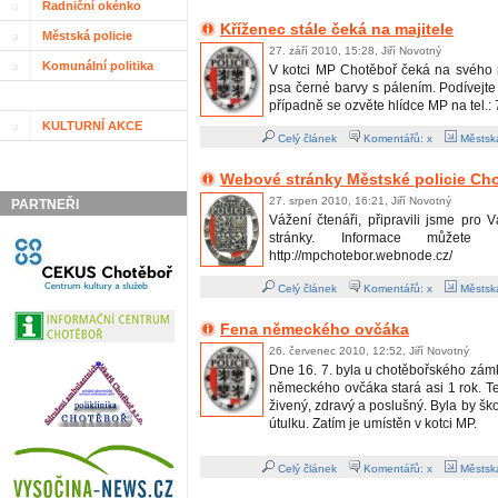
Radniční okénko
Kříženec stále čeká na majitele
Městská policie
27. září 2010, 15:28, Jiří Novotný
Komunální politika
V kotci MP Chotěboř čeká na svého m
psa černé barvy s pálením. Podívejt
případně se ozvěte hlídce MP na tel.:
KULTURNÍ AKCE
Celý článek
Komentářů: x
Městská
Webové stránky Městské policie Ch
27. srpen 2010, 16:21, Jiří Novotný
PARTNEŘI
Vážení čtenáři, připravili jsme pro
stránky. Informace můžete 
http://mpchotebor.webnode.cz/
Celý článek
Komentářů: x
Městská
Fena německého ovčáka
26. červenec 2010, 12:52, Jiří Novotný
Dne 16. 7. byla u chotěbořského zám
německého ovčáka stará asi 1 rok. T
živený, zdravý a poslušný. Byla by ško
útulku. Zatím je umístěn v kotci MP.
Celý článek
Komentářů: x
Městská