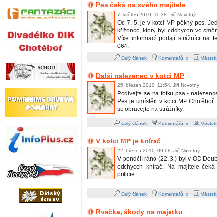
Pes čeká na svého majitele
7. květen 2010, 11:38, Jiří Novotný
Od 7. 5. je v kotci MP pěkný pes. J
křížence, který byl odchycen ve smě
Více informací podají strážníci na t
064.
Celý článek
Komentářů: x
Městská
Další nalezenec v kotci MP
25. březen 2010, 11:54, Jiří Novotný
Podívejte se na fotku psa - nalezence
Pes je umístěn v kotci MP Chotěboř.
se obracejte na strážníky.
Celý článek
Komentářů: x
Městská
V kotci MP je knírač
22. březen 2010, 09:08, Jiří Novotný
V pondělí ráno (22. 3.) byl v OD Dou
odchycen knírač. Na majitele čeká
policie.
Celý článek
Komentářů: x
Městská
Rvačka, škody na majetku