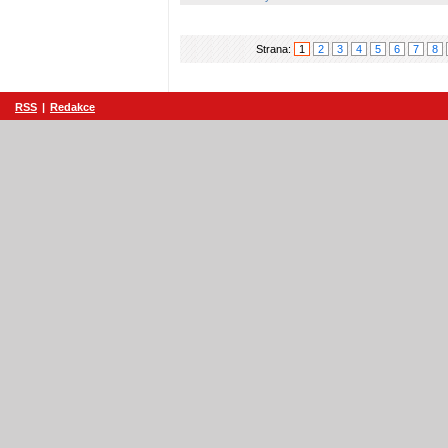
Strana:
1
2
3
4
5
6
7
8
RSS
|
Redakce