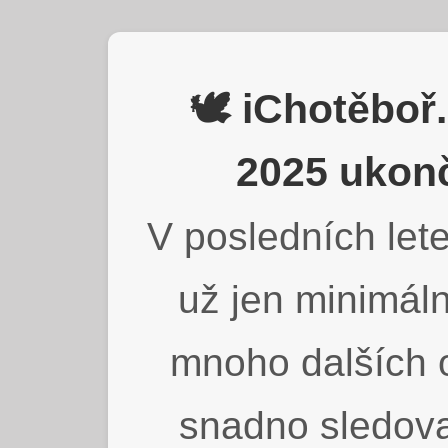
🕊️ iChotěbo
2025 ukonč
V posledních lete
už jen minimáln
mnoho dalších o
snadno sledova