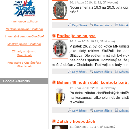
20. březen 2010, 11:22, Jiří Novotný
Noční směna z 19.3 na 20.3. byla op
rušná.
Internetové aplikace
Celý článek
Komentářů: x
Městská
Městská knihovna Chotěboř
Podívejte se na psa
Informační centrum Chotěboř
26. únor 2010, 16:31, Jiří Novotný
Městská policie Chotěboř
V pátek 26. 2. byl do kotce MP umíst
jako zlatý retríver. Strážník ho od
Záhady a tajemno
Milan Knob
Střížova. Dle sdělení místních byl v ok
pes občas spatřen. Domnívají se, že 
Fotografie z Chotěbořska
možná občan z Chotěboře. Podívejte se tedy na 
Milan Knob
Celý článek
Komentářů: x
Městská
Google Adwords
Během 48 hodin další kontrola barů
12. únor 2010, 22:35, Jiří Novotný
Po dobu zátahu chotěbořských strá
na konzumaci alkoholu nebylo zjišt
takového ...
Celý článek
Komentářů: x
Městská
Zátah v hospodách
11. únor 2010, 12:47, Jiří Novotný