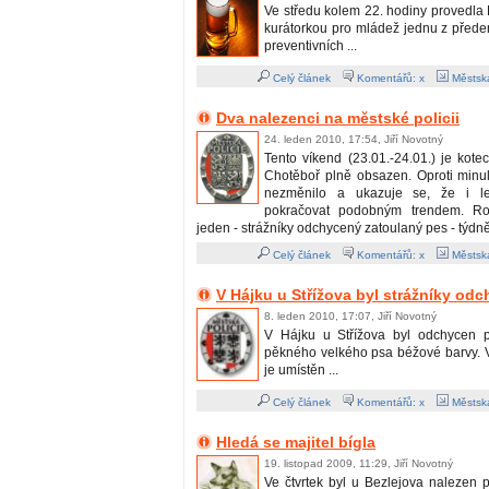
Ve středu kolem 22. hodiny provedla 
kurátorkou pro mládež jednu z před
preventivních ...
Celý článek
Komentářů: x
Městská
Dva nalezenci na městské policii
24. leden 2010, 17:54, Jiří Novotný
Tento víkend (23.01.-24.01.) je kote
Chotěboř plně obsazen. Oproti min
nezměnilo a ukazuje se, že i le
pokračovat podobným trendem. Roz
jeden - strážníky odchycený zatoulaný pes - týdně
Celý článek
Komentářů: x
Městská
V Hájku u Střížova byl strážníky od
8. leden 2010, 17:07, Jiří Novotný
V Hájku u Střížova byl odchycen 
pěkného velkého psa béžové barvy.
je umístěn ...
Celý článek
Komentářů: x
Městská
Hledá se majitel bígla
19. listopad 2009, 11:29, Jiří Novotný
Ve čtvrtek byl u Bezlejova nalezen p