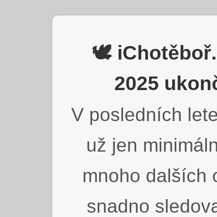
🕊️ iChotěbo
2025 ukonč
V posledních lete
už jen minimáln
mnoho dalších o
snadno sledova