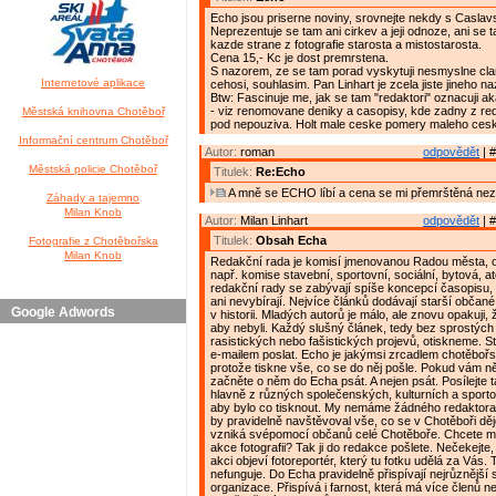
Echo jsou priserne noviny, srovnejte nekdy s Caslav
Neprezentuje se tam ani cirkev a jeji odnoze, ani se 
kazde strane z fotografie starosta a mistostarosta.
Cena 15,- Kc je dost premrstena.
S nazorem, ze se tam porad vyskytuji nesmyslne clan
Internetové aplikace
cehosi, souhlasim. Pan Linhart je zcela jiste jineho na
Btw: Fascinuje me, jak se tam "redaktori" oznacuji ak
- viz renomovane deniky a casopisy, kde zadny z reda
Městská knihovna Chotěboř
pod nepouziva. Holt male ceske pomery maleho ces
Informační centrum Chotěboř
Autor:
roman
odpovědět
| #
Městská policie Chotěboř
Titulek:
Re:Echo
A mně se ECHO líbí a cena se mi přemrštěná nez
Záhady a tajemno
Milan Knob
Autor:
Milan Linhart
odpovědět
| #
Titulek:
Obsah Echa
Fotografie z Chotěbořska
Milan Knob
Redakční rada je komisí jmenovanou Radou města, 
např. komise stavební, sportovní, sociální, bytová, a
redakční rady se zabývají spíše koncepcí časopisu, 
ani nevybírají. Nejvíce článků dodávají starší občané,
Google Adwords
v historii. Mladých autorů je málo, ale znovu opakuji,
aby nebyli. Každý slušný článek, tedy bez sprostých 
rasistických nebo fašistických projevů, otiskneme. S
e-mailem poslat. Echo je jakýmsi zrcadlem chotěbořs
protože tiskne vše, co se do něj pošle. Pokud vám n
začněte o něm do Echa psát. A nejen psát. Posílejte t
hlavně z různých společenských, kulturních a sporto
aby bylo co tisknout. My nemáme žádného redaktora
by pravidelně navštěvoval vše, co se v Chotěboři dě
vzniká svépomocí občanů celé Chotěboře. Chcete m
akce fotografii? Tak ji do redakce pošlete. Nečekejte
akci objeví fotoreportér, který tu fotku udělá za Vás.
nefunguje. Do Echa pravidelně přispívají nejrůznější 
organizace. Přispívá i farnost, která má více členů n