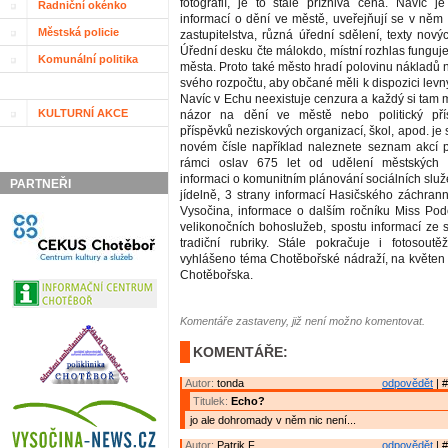
fotografií, je to stále příznivá cena. Navíc je
Radniční okénko
informací o dění ve městě, uveřejňují se v něm
Městská policie
zastupitelstva, různá úřední sdělení, texty nový
Úřední desku čte málokdo, místní rozhlas funguje
Komunální politika
města. Proto také město hradí polovinu nákladů 
svého rozpočtu, aby občané měli k dispozici levný
Navíc v Echu neexistuje cenzura a každý si tam 
KULTURNÍ AKCE
názor na dění ve městě nebo politický přís
příspěvků neziskových organizací, škol, apod. je
novém čísle například naleznete seznam akcí 
rámci oslav 675 let od udělení městských 
informaci o komunitním plánování sociálních služ
PARTNEŘI
jídelně, 3 strany informací Hasičského záchran
Vysočina, informace o dalším ročníku Miss Pod
velikonočních bohoslužeb, spostu informací ze 
tradiční rubriky. Stále pokračuje i fotosout
vyhlášeno téma Chotěbořské nádraží, na květen 
Chotěbořska.
Komentáře zastaveny, již není možno komentovat.
KOMENTÁŘE:
Autor:
tonda
odpovědět
| #
Titulek:
Echo?
jo ale dohromady v něm nic není...
Autor:
Patrik F.
odpovědět
| #