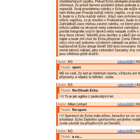
chotěbořských spolků. Pokud Echo sledujete pravideln
všimnout, že právě farnost poslední dobou polevila 
neposílá. Svoji pravidelnou rubriku v Echu ale může 
nám třeba pan Pravda každý měsíc napíše, co je nové
fi, bude to v Echu každý měsíc. Když nám ochránci 
měsíc napíšou, co je nového v Podoubraví, bude to 
Zahrádkáři zase mohou zavést rubriku, ve které pora
měsíci udělat na okrasné nebo zeleninové zahrádce.
posílat fotografie svých úlovků nebo naopak zvěře v p
lovy beze zbraní. Námětů jsou desítky a záleží jen n
najde a bude mít chuť do Echa přispívat. Cena 15kor
něco více než polovinu výrobních nákladů na jedno č
každoročně Echo dotuje téměř 250 tisíci korunami. 
nemá takový náklad, jako celostátní časopisy. A ty ce
jsou většinou ještě dražší.
Autor:
KG
odpovědět
| #1
Titulek:
sport
Mě se vadí, že tam je minimum sportu, vždycky jen f
přípravky a nějaký to běhání...nuda.
Autor:
DS
odpovědět
| #1
Titulek:
Re:Obsah Echa
To je jak agitka z padesátých let.
Autor:
Milan Linhart
odpovědět
| #1
Titulek:
Re:sport
Sportovci do Echa málo píšou, fanoušci se víc vy
ichotebor. Echo žádného sportovního ani jiného reda
zcela závislé na příspěvcích od čtenářů.
Autor:
KG
odpovědět
| #1
Titulek:
a co...