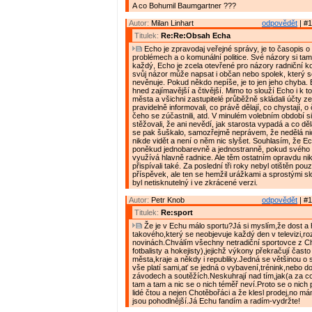
A co Bohumil Baumgartner ???
Autor:
Milan Linhart
odpovědět
| #1
Titulek:
Re:Re:Obsah Echa
Echo je zpravodaj veřejné správy, je to časopis o
problémech a o komunální politice. Své názory si t
každý, Echo je zcela otevřené pro názory radniční koa
svůj názor může napsat i občan nebo spolek, který se
nevěnuje. Pokud někdo nepíše, je to jen jeho chyba.
hned zajímavější a čtivější. Mimo to slouží Echo i k 
města a všichni zastupitelé průběžně skládali účty z
pravidelně informovali, co právě dělají, co chystají, o
čeho se zúčastnili, atd. V minulém volebním období si
stěžovali, že ani nevědí, jak starosta vypadá a co dě
se pak šuškalo, samozřejmě neprávem, že nedělá nic
nikde vidět a není o něm nic slyšet. Souhlasím, že 
poněkud jednobarevně a jednostranně, pokud svého 
využívá hlavně radnice. Ale těm ostatním opravdu ni
přispívali také. Za poslední tři roky nebyl otištěn pou
příspěvek, ale ten se hemžil urážkami a sprostými slo
byl netisknutelný i ve zkrácené verzi.
Autor:
Petr Knob
odpovědět
| #1
Titulek:
Re:sport
Že je v Echu málo sportu?Já si myslím,že dost a 
takového,který se neobjevuje každý den v televizi,ro
novinách.Chválím všechny netradiční sportovce z C
fotbalisty a hokejisty),jejichž výkony překračují často
města,kraje a někdy i republiky.Jedná se většinou o s
vše platí sami,ať se jedná o vybavení,trénink,nebo d
závodech a soutěžích.Neskuhrají nad tím,jak(a za c
tam a tam a nic se o nich téměř neví.Proto se o nich
lidé čtou a nejen Chotěbořáci a že klesl prodej,no mám
jsou pohodlnější.Já Echu fandím a radím-vydržte!