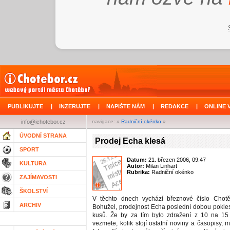
PUBLIKUJTE
|
INZERUJTE
|
NAPIŠTE NÁM
|
REDAKCE
|
ONLINE 
info@ichotebor.cz
navigace: »
Radniční okénko
»
ÚVODNÍ STRANA
Prodej Echa klesá
SPORT
Datum:
21. březen 2006, 09:47
KULTURA
Autor:
Milan Linhart
Rubrika:
Radniční okénko
ZAJÍMAVOSTI
ŠKOLSTVÍ
V těchto dnech vychází březnové číslo Chot
ARCHIV
Bohužel, prodejnost Echa poslední dobou pokle
kusů. Že by za tím bylo zdražení z 10 na 15
vezmete, kolik stojí ostatní noviny a časopisy, m