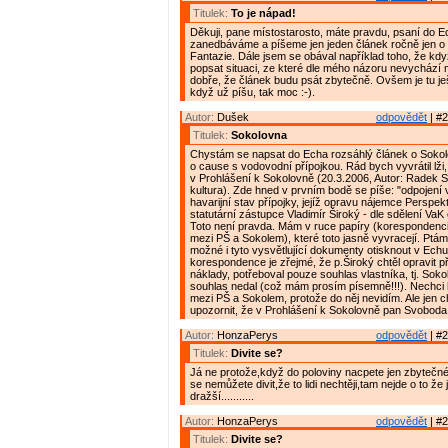
Titulek:
To je nápad!
Děkuji, pane místostarosto, máte pravdu, psaní do E
zanedbáváme a píšeme jen jeden článek ročně jen o 
Fantazie. Dále jsem se obával například toho, že kd
popsat situaci, ze které dle mého názoru nevychází
dobře, že článek budu psát zbytečně. Ovšem je tu ješt
když už píšu, tak moc :-).
Autor:
Dušek
odpovědět
| #2
Titulek:
Sokolovna
Chystám se napsat do Echa rozsáhlý článek o Sokol
o cause s vodovodní přípojkou. Rád bych vyvrátil lži, 
v Prohlášení k Sokolovně (20.3.2006, Autor: Radek 
kultura). Zde hned v prvním bodě se píše: "odpojení 
havarijní stav přípojky, jejíž opravu nájemce Perspek
statutární zástupce Vladimír Široký - dle sdělení VaK o
Toto není pravda. Mám v ruce papíry (korespondenc
mezi PŠ a Sokolem), které toto jasně vyvracejí. Ptám s
možné i tyto vysvětlující dokumenty otisknout v Echu
korespondence je zřejmé, že p.Široký chtěl opravit p
náklady, potřeboval pouze souhlas vlastníka, tj. Sokol
souhlas nedal (což mám prosím písemně!!!). Nechci 
mezi PŠ a Sokolem, protože do něj nevidím. Ale jen c
upozornit, že v Prohlášení k Sokolovně pan Svoboda
Autor:
HonzaPerys
odpovědět
| #2
Titulek:
Divite se?
Já ne protože,když do poloviny nacpete jen zbytečné
se nemůžete divit,že to lidi nechtěji,tam nejde o to že
dražší...........
Autor:
HonzaPerys
odpovědět
| #2
Titulek:
Divite se?