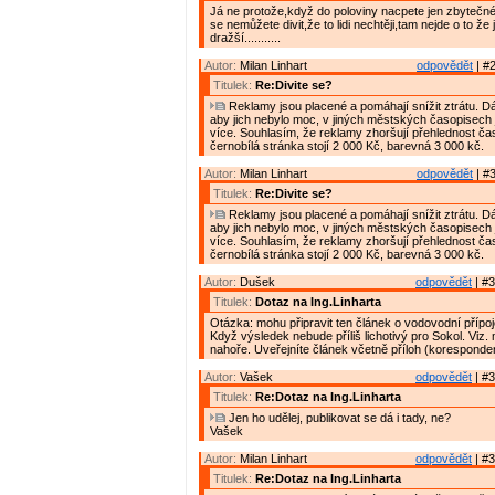
Já ne protože,když do poloviny nacpete jen zbytečné
se nemůžete divit,že to lidi nechtěji,tam nejde o to že
dražší...........
Autor:
Milan Linhart
odpovědět
| #2
Titulek:
Re:Divite se?
Reklamy jsou placené a pomáhají snížit ztrátu. D
aby jich nebylo moc, v jiných městských časopisech 
více. Souhlasím, že reklamy zhoršují přehlednost ča
černobílá stránka stojí 2 000 Kč, barevná 3 000 kč.
Autor:
Milan Linhart
odpovědět
| #3
Titulek:
Re:Divite se?
Reklamy jsou placené a pomáhají snížit ztrátu. D
aby jich nebylo moc, v jiných městských časopisech 
více. Souhlasím, že reklamy zhoršují přehlednost ča
černobílá stránka stojí 2 000 Kč, barevná 3 000 kč.
Autor:
Dušek
odpovědět
| #3
Titulek:
Dotaz na Ing.Linharta
Otázka: mohu připravit ten článek o vodovodní přípo
Když výsledek nebude příliš lichotivý pro Sokol. Viz.
nahoře. Uveřejníte článek včetně příloh (korespond
Autor:
Vašek
odpovědět
| #3
Titulek:
Re:Dotaz na Ing.Linharta
Jen ho udělej, publikovat se dá i tady, ne?
Vašek
Autor:
Milan Linhart
odpovědět
| #3
Titulek:
Re:Dotaz na Ing.Linharta