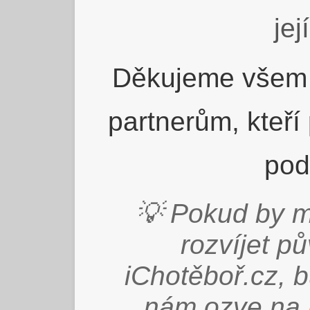
jej
Děkujeme všem 
partnerům, kteří
pod
💡 Pokud by m
rozvíjet p
iChotěboř.cz, 
nám ozve na