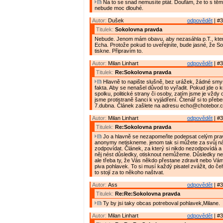
Na to se snad nemusíte ptát. Doufám, že to s těmi
nebude moc dlouhé.
Autor:
Dušek
odpovědět
| #3
Titulek:
Sokolovna pravda
Nebude. Jenom mám obavu, aby nezasáhla p.T., která
Echa. Protože pokud to uveřejníte, bude jasné, že So
tiskne. Připravím to.
Autor:
Milan Linhart
odpovědět
| #3
Titulek:
Re:Sokolovna pravda
Hlavně to napište slušně, bez urážek, žádné smy
fakta. Aby se nenašel důvod to vyřadit. Pokud jde o k
spolku, politické strany či osoby, zatím jsme je vždy oti
jsme protistraně šanci k vyjádření. Čtenář si to přeb
7.dubna. Článek zašlete na adresu echo@chotebor.
Autor:
Milan Linhart
odpovědět
| #3
Titulek:
Re:Sokolovna pravda
Jo a hlavně se nezapomeňte podepsat celým pr
anonymy netiskneme. jenom tak si můžete za svůj ná
zodpovídat. Článek, za který si nikdo nezodpovídá a
něj nést důsledky, otisknout nemůžeme. Důsledky ne
ale třeba ty, že Vás někdo přestane zdravit nebo Vá
piva pohlavek. To si musí každý pisatel zvážit, do čeh
to stojí za to někoho naštvat.
Autor:
Ass
odpovědět
| #3
Titulek:
Re:Re:Sokolovna pravda
Ty by jsi taky obcas potreboval pohlavek,Milane.
Autor:
Milan Linhart
odpovědět
| #3