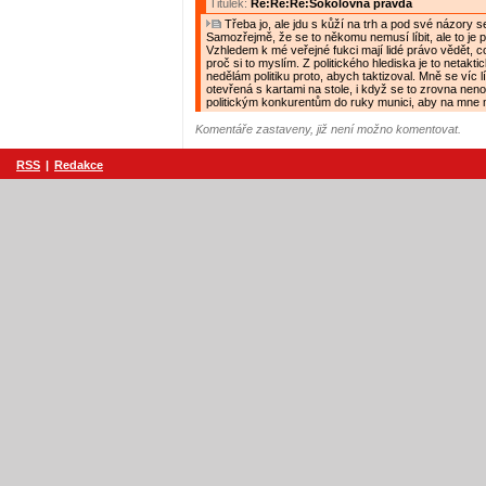
Titulek:
Re:Re:Re:Sokolovna pravda
Třeba jo, ale jdu s kůží na trh a pod své názory s
Samozřejmě, že se to někomu nemusí líbit, ale to je p
Vzhledem k mé veřejné fukci mají lidé právo vědět, c
proč si to myslím. Z politického hlediska je to netaktic
nedělám politiku proto, abych taktizoval. Mně se víc líb
otevřená s kartami na stole, i když se to zrovna nen
politickým konkurentům do ruky munici, aby na mne mo
Komentáře zastaveny, již není možno komentovat.
RSS
|
Redakce