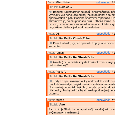
Autor:
Milan Linhart
odpovědět
| #1
Titulek:
Re:a co...
Bohumil Baumgartner se snaží shromažďovat něk
výsledky. Ale nečekejte od něj, že bude běhat s foťá
sportovištích a psát klasické sportovní reportáže. O
shromažďuje, co mu přinesou druzí. Občas může i 
něčem, čeho se sám zúčastnil, není to však klasický 
celý víkend běhá z jedné akce na druhou.
Autor:
DS
odpovědět
| #1
Titulek:
Re:Re:Re:Obsah Echa
Pane Linharte, vy jste opravdu trapný, a to nejen
komentáři.
Autor:
roman
odpovědět
| #1
Titulek:
Re:Re:Re:Re:Obsah Echa
A mohl ( nebo mohla ) byste konkretizovat čím je p
diskuzi trapný?
Autor:
Patrik F.
odpovědět
| #1
Titulek:
Re:Re:Re:Re:Obsah Echa
Tady se opět ukazuje velký nedostatek těchto st
mohli diskutovat jen registrovaní uživatelé a automat
ukazovalo jméno diskutujícího, nebyly by tady takov
příspěvky. Pochybuji, že by si někdo pod svým jméne
ostatní...
Autor:
Mussa
odpovědět
| #2
Titulek:
Ano
A vo to to je.Nikdo by nenapsal svůj pravdivý názor 
svým pravým jménem :)