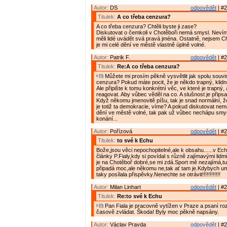
Autor:
DS
odpovědět
| #2
Titulek:
A co třeba cenzura?
A co třeba cenzura? Chtěli byste ji zase?
Diskutovat o čemkoli v Chotěboři nemá smysl. Nevím
měli lidé uvádět svá pravá jména. Ostatně, nejsem C
je mi celé dění ve městě vlastně úplně volné.
Autor:
Patrik F.
odpovědět
| #2
Titulek:
Re:A co třeba cenzura?
Můžete mi prosím pěkně vysvětlit jak spolu souvis
cenzura? Pokud máte pocit, že je někdo trapný, klidn
Ale připište k tomu konkrétní věc, ve které je trapný
reagovat. Aby vůbec věděl na co. A slušnost je přips
Když někomu jmenovitě píšu, tak je snad normální, ž
je totiž ta demokracie, víme? A pokud diskutovat ne
dění ve městě volné, tak pak už vůbec nechápu smy
konání...
Autor:
Pořízová
odpovědět
| #2
Titulek:
to své k Echu
Bože,jsou věci nepochopitelné,ale k obsahu......v Echu
články P.Fialy,kdy si povídal s různě zajímavými lidm
je na Chotěboř dobré,se mi zdá.Sport mě nezajímá,tu
připadá moc,ale někomu ne,tak ať tam je.Kdybych u
taky posílala přispěvky.Nenechte se otrávit!!!!!!!!!!!!
Autor:
Milan Linhart
odpovědět
| #2
Titulek:
Re:to své k Echu
Pan Fiala je pracovně vytížen v Praze a psaní ro
časově zvládat. Škoda! Byly moc pěkně napsány.
Autor:
Václav Pravda
odpovědět
| #2