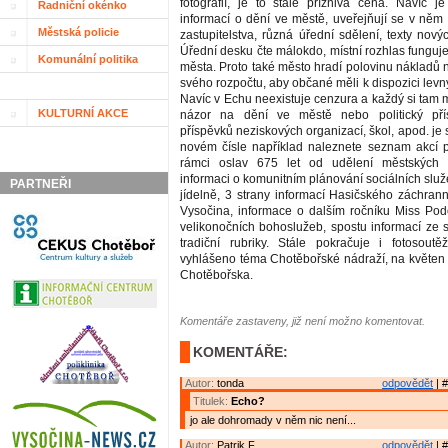
fotografií, je to stále příznivá cena. Navíc je
Radniční okénko
informací o dění ve městě, uveřejňují se v něm
Městská policie
zastupitelstva, různá úřední sdělení, texty nový
Úřední desku čte málokdo, místní rozhlas funguje
Komunální politika
města. Proto také město hradí polovinu nákladů 
svého rozpočtu, aby občané měli k dispozici levný
Navíc v Echu neexistuje cenzura a každý si tam 
KULTURNÍ AKCE
názor na dění ve městě nebo politický přís
příspěvků neziskových organizací, škol, apod. je
novém čísle například naleznete seznam akcí 
rámci oslav 675 let od udělení městských 
informaci o komunitním plánování sociálních služ
PARTNEŘI
jídelně, 3 strany informací Hasičského záchran
Vysočina, informace o dalším ročníku Miss Pod
velikonočních bohoslužeb, spostu informací ze 
tradiční rubriky. Stále pokračuje i fotosout
vyhlášeno téma Chotěbořské nádraží, na květen 
Chotěbořska.
Komentáře zastaveny, již není možno komentovat.
KOMENTÁŘE:
Autor:
tonda
odpovědět
| #
Titulek:
Echo?
jo ale dohromady v něm nic není...
Autor:
Patrik F.
odpovědět
| #