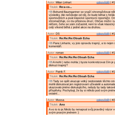
Autor:
Milan Linhart
odpovědět
| #1
Titulek:
Re:a co...
Bohumil Baumgartner se snaží shromažďovat něk
výsledky. Ale nečekejte od něj, že bude běhat s foťá
sportovištích a psát klasické sportovní reportáže. O
shromažďuje, co mu přinesou druzí. Občas může i 
něčem, čeho se sám zúčastnil, není to však klasický 
celý víkend běhá z jedné akce na druhou.
Autor:
DS
odpovědět
| #1
Titulek:
Re:Re:Re:Obsah Echa
Pane Linharte, vy jste opravdu trapný, a to nejen
komentáři.
Autor:
roman
odpovědět
| #1
Titulek:
Re:Re:Re:Re:Obsah Echa
A mohl ( nebo mohla ) byste konkretizovat čím je p
diskuzi trapný?
Autor:
Patrik F.
odpovědět
| #1
Titulek:
Re:Re:Re:Re:Obsah Echa
Tady se opět ukazuje velký nedostatek těchto st
mohli diskutovat jen registrovaní uživatelé a automat
ukazovalo jméno diskutujícího, nebyly by tady takov
příspěvky. Pochybuji, že by si někdo pod svým jméne
ostatní...
Autor:
Mussa
odpovědět
| #2
Titulek:
Ano
A vo to to je.Nikdo by nenapsal svůj pravdivý názor 
svým pravým jménem :)