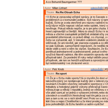
A co Bohumil Baumgartner ???
Autor:
Milan Linhart
odpovědět
| #1
Titulek:
Re:Re:Obsah Echa
Echo je zpravodaj veřejné správy, je to časopis o
problémech a o komunální politice. Své názory si t
každý, Echo je zcela otevřené pro názory radniční koa
svůj názor může napsat i občan nebo spolek, který se
nevěnuje. Pokud někdo nepíše, je to jen jeho chyba.
hned zajímavější a čtivější. Mimo to slouží Echo i k 
města a všichni zastupitelé průběžně skládali účty z
pravidelně informovali, co právě dělají, co chystají, o
čeho se zúčastnili, atd. V minulém volebním období si
stěžovali, že ani nevědí, jak starosta vypadá a co dě
se pak šuškalo, samozřejmě neprávem, že nedělá nic
nikde vidět a není o něm nic slyšet. Souhlasím, že 
poněkud jednobarevně a jednostranně, pokud svého 
využívá hlavně radnice. Ale těm ostatním opravdu ni
přispívali také. Za poslední tři roky nebyl otištěn pou
příspěvek, ale ten se hemžil urážkami a sprostými slo
byl netisknutelný i ve zkrácené verzi.
Autor:
Petr Knob
odpovědět
| #1
Titulek:
Re:sport
Že je v Echu málo sportu?Já si myslím,že dost a 
takového,který se neobjevuje každý den v televizi,ro
novinách.Chválím všechny netradiční sportovce z C
fotbalisty a hokejisty),jejichž výkony překračují často
města,kraje a někdy i republiky.Jedná se většinou o s
vše platí sami,ať se jedná o vybavení,trénink,nebo d
závodech a soutěžích.Neskuhrají nad tím,jak(a za c
tam a tam a nic se o nich téměř neví.Proto se o nich
lidé čtou a nejen Chotěbořáci a že klesl prodej,no mám
jsou pohodlnější.Já Echu fandím a radím-vydržte!