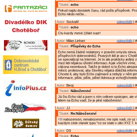
Titulek:
echo
Pokud najdu dostatek času, rád pošlu příspěvek. Pro
Echo nikdo nečte...
Autor:
SockaM
odpovědět
| #
Titulek:
echo
Ctu kazdy mesic:))fakt supr!
Autor:
Milan Linhart
odpovědět
| #
Titulek:
Příspěvky do Echa
Echo nemá žádné redaktory v pravém smyslu slova.
příspěvcích dobrovolníků. Psavých lidí je asi v Chot
se specializují na Internet. Je to ale prakticky jediný
mezi lidi nějakou úřední informaci. A jak všichni víme
zákona neomlouvá. Takže je dobré si to Echo alespo
měsíc prolistovat, aby člověku nějaká důležitá inform
Chcete-li, aby bylo Echo zajímavé a nebyly v něm je
informace, pište, pište, pište! Adresa je echo@choteb
Autor:
Bivoj
odpovědět
| #
Titulek:
Náboženství
Já čtu Echo rád a jsem s ním celkem spokojen, ale v
lidem na Echu vadí, že je plné náboženství.
Autor:
JJ
odpovědět
| #
Titulek:
Re:Náboženství
nabozenstvi, nenabozenstvi, me spis vadi, ze uz s
kazdym cisle clanek typu "co se stalo v ulici XYZ 7. 
Autor:
DS
odpovědět
| #
Titulek:
Echo