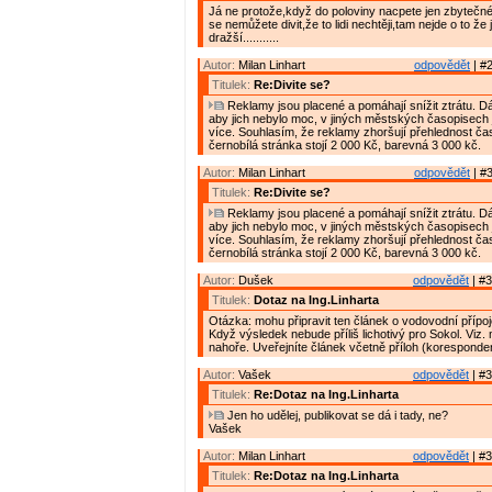
Já ne protože,když do poloviny nacpete jen zbytečné
se nemůžete divit,že to lidi nechtěji,tam nejde o to že
dražší...........
Autor:
Milan Linhart
odpovědět
| #2
Titulek:
Re:Divite se?
Reklamy jsou placené a pomáhají snížit ztrátu. D
aby jich nebylo moc, v jiných městských časopisech 
více. Souhlasím, že reklamy zhoršují přehlednost ča
černobílá stránka stojí 2 000 Kč, barevná 3 000 kč.
Autor:
Milan Linhart
odpovědět
| #3
Titulek:
Re:Divite se?
Reklamy jsou placené a pomáhají snížit ztrátu. D
aby jich nebylo moc, v jiných městských časopisech 
více. Souhlasím, že reklamy zhoršují přehlednost ča
černobílá stránka stojí 2 000 Kč, barevná 3 000 kč.
Autor:
Dušek
odpovědět
| #3
Titulek:
Dotaz na Ing.Linharta
Otázka: mohu připravit ten článek o vodovodní přípo
Když výsledek nebude příliš lichotivý pro Sokol. Viz.
nahoře. Uveřejníte článek včetně příloh (korespond
Autor:
Vašek
odpovědět
| #3
Titulek:
Re:Dotaz na Ing.Linharta
Jen ho udělej, publikovat se dá i tady, ne?
Vašek
Autor:
Milan Linhart
odpovědět
| #3
Titulek:
Re:Dotaz na Ing.Linharta