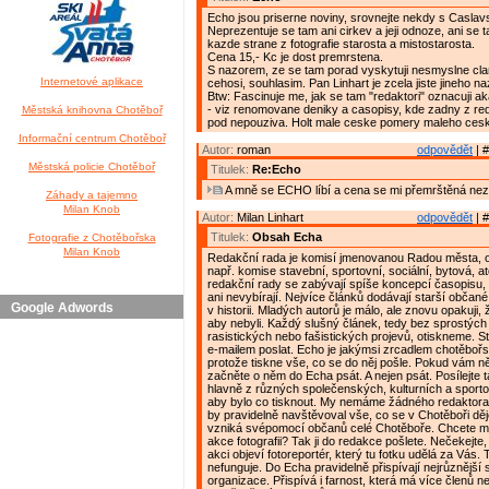
Echo jsou priserne noviny, srovnejte nekdy s Caslav
Neprezentuje se tam ani cirkev a jeji odnoze, ani se 
kazde strane z fotografie starosta a mistostarosta.
Cena 15,- Kc je dost premrstena.
S nazorem, ze se tam porad vyskytuji nesmyslne clan
Internetové aplikace
cehosi, souhlasim. Pan Linhart je zcela jiste jineho na
Btw: Fascinuje me, jak se tam "redaktori" oznacuji ak
- viz renomovane deniky a casopisy, kde zadny z reda
Městská knihovna Chotěboř
pod nepouziva. Holt male ceske pomery maleho ces
Informační centrum Chotěboř
Autor:
roman
odpovědět
| #
Městská policie Chotěboř
Titulek:
Re:Echo
A mně se ECHO líbí a cena se mi přemrštěná nez
Záhady a tajemno
Milan Knob
Autor:
Milan Linhart
odpovědět
| #
Titulek:
Obsah Echa
Fotografie z Chotěbořska
Milan Knob
Redakční rada je komisí jmenovanou Radou města, 
např. komise stavební, sportovní, sociální, bytová, a
redakční rady se zabývají spíše koncepcí časopisu, 
ani nevybírají. Nejvíce článků dodávají starší občané,
Google Adwords
v historii. Mladých autorů je málo, ale znovu opakuji,
aby nebyli. Každý slušný článek, tedy bez sprostých 
rasistických nebo fašistických projevů, otiskneme. S
e-mailem poslat. Echo je jakýmsi zrcadlem chotěbořs
protože tiskne vše, co se do něj pošle. Pokud vám n
začněte o něm do Echa psát. A nejen psát. Posílejte t
hlavně z různých společenských, kulturních a sporto
aby bylo co tisknout. My nemáme žádného redaktora
by pravidelně navštěvoval vše, co se v Chotěboři dě
vzniká svépomocí občanů celé Chotěboře. Chcete m
akce fotografii? Tak ji do redakce pošlete. Nečekejte
akci objeví fotoreportér, který tu fotku udělá za Vás.
nefunguje. Do Echa pravidelně přispívají nejrůznější 
organizace. Přispívá i farnost, která má více členů n