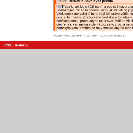
Titulek:
Re:Re:Re:Sokolovna pravda
Třeba jo, ale jdu s kůží na trh a pod své názory s
Samozřejmě, že se to někomu nemusí líbit, ale to je p
Vzhledem k mé veřejné fukci mají lidé právo vědět, c
proč si to myslím. Z politického hlediska je to netaktic
nedělám politiku proto, abych taktizoval. Mně se víc líb
otevřená s kartami na stole, i když se to zrovna nen
politickým konkurentům do ruky munici, aby na mne mo
Komentáře zastaveny, již není možno komentovat.
RSS
|
Redakce