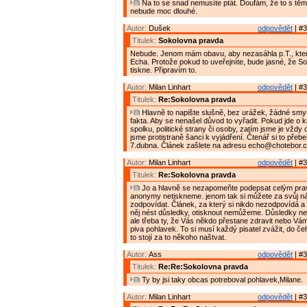
Na to se snad nemusíte ptát. Doufám, že to s těmi
nebude moc dlouhé.
Autor:
Dušek
odpovědět
| #3
Titulek:
Sokolovna pravda
Nebude. Jenom mám obavu, aby nezasáhla p.T., která
Echa. Protože pokud to uveřejníte, bude jasné, že So
tiskne. Připravím to.
Autor:
Milan Linhart
odpovědět
| #3
Titulek:
Re:Sokolovna pravda
Hlavně to napište slušně, bez urážek, žádné smy
fakta. Aby se nenašel důvod to vyřadit. Pokud jde o k
spolku, politické strany či osoby, zatím jsme je vždy oti
jsme protistraně šanci k vyjádření. Čtenář si to přeb
7.dubna. Článek zašlete na adresu echo@chotebor.
Autor:
Milan Linhart
odpovědět
| #3
Titulek:
Re:Sokolovna pravda
Jo a hlavně se nezapomeňte podepsat celým pr
anonymy netiskneme. jenom tak si můžete za svůj ná
zodpovídat. Článek, za který si nikdo nezodpovídá a
něj nést důsledky, otisknout nemůžeme. Důsledky ne
ale třeba ty, že Vás někdo přestane zdravit nebo Vá
piva pohlavek. To si musí každý pisatel zvážit, do čeh
to stojí za to někoho naštvat.
Autor:
Ass
odpovědět
| #3
Titulek:
Re:Re:Sokolovna pravda
Ty by jsi taky obcas potreboval pohlavek,Milane.
Autor:
Milan Linhart
odpovědět
| #3