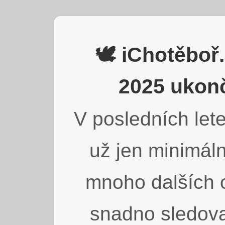
🕊️ iChotěbo
2025 ukonč
V posledních lete
už jen minimáln
mnoho dalších o
snadno sledova