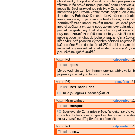
chotěbořských spolků. Pokud Echo sledujete pravideln
všimnout, že právě farnost poslední dobou polevila 
neposílá. Svoji pravidelnou rubriku v Echu ale může 
nám třeba pan Pravda každý měsíc napíše, co je nové
fi, bude to v Echu každý měsíc. Když nám ochránci 
měsíc napíšou, co je nového v Podoubraví, bude to 
Zahrádkáři zase mohou zavést rubriku, ve které pora
měsíci udělat na okrasné nebo zeleninové zahrádce.
posílat fotografie svých úlovků nebo naopak zvěře v p
lovy beze zbraní. Námětů jsou desítky a záleží jen n
najde a bude mít chuť do Echa přispívat. Cena 15kor
něco více než polovinu výrobních nákladů na jedno č
každoročně Echo dotuje téměř 250 tisíci korunami. 
nemá takový náklad, jako celostátní časopisy. A ty ce
jsou většinou ještě dražší.
Autor:
KG
odpovědět
| #1
Titulek:
sport
Mě se vadí, že tam je minimum sportu, vždycky jen f
přípravky a nějaký to běhání...nuda.
Autor:
DS
odpovědět
| #1
Titulek:
Re:Obsah Echa
To je jak agitka z padesátých let.
Autor:
Milan Linhart
odpovědět
| #1
Titulek:
Re:sport
Sportovci do Echa málo píšou, fanoušci se víc vy
ichotebor. Echo žádného sportovního ani jiného reda
zcela závislé na příspěvcích od čtenářů.
Autor:
KG
odpovědět
| #1
Titulek:
a co...