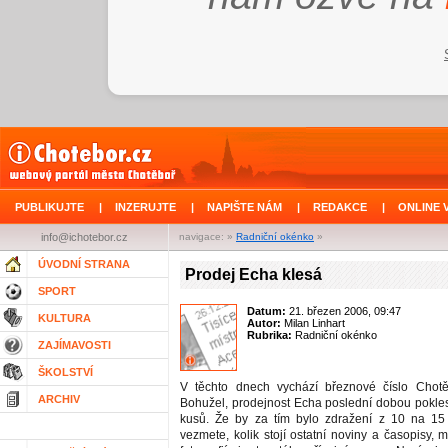
PUBLIKUJTE
|
INZERUJTE
|
NAPIŠTE NÁM
|
REDAKCE
|
ONLINE 
info@ichotebor.cz
navigace: »
Radniční okénko
»
ÚVODNÍ STRANA
Prodej Echa klesá
SPORT
Datum:
21. březen 2006, 09:47
KULTURA
Autor:
Milan Linhart
Rubrika:
Radniční okénko
ZAJÍMAVOSTI
ŠKOLSTVÍ
V těchto dnech vychází březnové číslo Chot
ARCHIV
Bohužel, prodejnost Echa poslední dobou pokle
kusů. Že by za tím bylo zdražení z 10 na 15
vezmete, kolik stojí ostatní noviny a časopisy, m