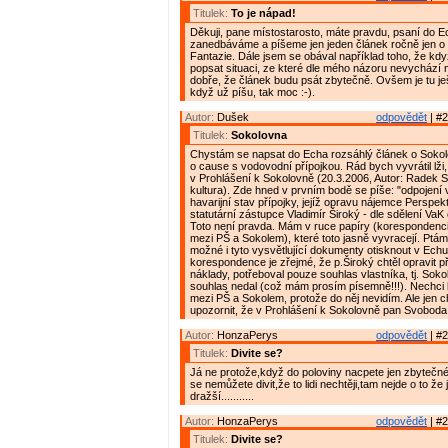
Titulek:
To je nápad!
Děkuji, pane místostarosto, máte pravdu, psaní do E
zanedbáváme a píšeme jen jeden článek ročně jen o 
Fantazie. Dále jsem se obával například toho, že kd
popsat situaci, ze které dle mého názoru nevychází
dobře, že článek budu psát zbytečně. Ovšem je tu ješt
když už píšu, tak moc :-).
Autor:
Dušek
odpovědět
| #2
Titulek:
Sokolovna
Chystám se napsat do Echa rozsáhlý článek o Sokol
o cause s vodovodní přípojkou. Rád bych vyvrátil lži, 
v Prohlášení k Sokolovně (20.3.2006, Autor: Radek 
kultura). Zde hned v prvním bodě se píše: "odpojení 
havarijní stav přípojky, jejíž opravu nájemce Perspek
statutární zástupce Vladimír Široký - dle sdělení VaK o
Toto není pravda. Mám v ruce papíry (korespondenc
mezi PŠ a Sokolem), které toto jasně vyvracejí. Ptám s
možné i tyto vysvětlující dokumenty otisknout v Echu
korespondence je zřejmé, že p.Široký chtěl opravit p
náklady, potřeboval pouze souhlas vlastníka, tj. Sokol
souhlas nedal (což mám prosím písemně!!!). Nechci 
mezi PŠ a Sokolem, protože do něj nevidím. Ale jen c
upozornit, že v Prohlášení k Sokolovně pan Svoboda
Autor:
HonzaPerys
odpovědět
| #2
Titulek:
Divite se?
Já ne protože,když do poloviny nacpete jen zbytečné
se nemůžete divit,že to lidi nechtěji,tam nejde o to že
dražší...........
Autor:
HonzaPerys
odpovědět
| #2
Titulek:
Divite se?