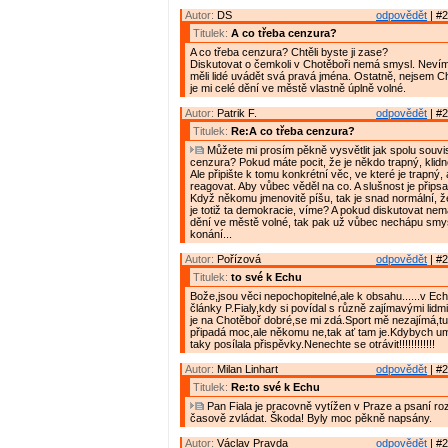
Autor:
DS
odpovědět
| #2
Titulek:
A co třeba cenzura?
A co třeba cenzura? Chtěli byste ji zase?
Diskutovat o čemkoli v Chotěboři nemá smysl. Nevím
měli lidé uvádět svá pravá jména. Ostatně, nejsem C
je mi celé dění ve městě vlastně úplně volné.
Autor:
Patrik F.
odpovědět
| #2
Titulek:
Re:A co třeba cenzura?
Můžete mi prosím pěkně vysvětlit jak spolu souvis
cenzura? Pokud máte pocit, že je někdo trapný, klidn
Ale připište k tomu konkrétní věc, ve které je trapný
reagovat. Aby vůbec věděl na co. A slušnost je přips
Když někomu jmenovitě píšu, tak je snad normální, ž
je totiž ta demokracie, víme? A pokud diskutovat ne
dění ve městě volné, tak pak už vůbec nechápu smy
konání...
Autor:
Pořízová
odpovědět
| #2
Titulek:
to své k Echu
Bože,jsou věci nepochopitelné,ale k obsahu......v Echu
články P.Fialy,kdy si povídal s různě zajímavými lidm
je na Chotěboř dobré,se mi zdá.Sport mě nezajímá,tu
připadá moc,ale někomu ne,tak ať tam je.Kdybych u
taky posílala přispěvky.Nenechte se otrávit!!!!!!!!!!!!
Autor:
Milan Linhart
odpovědět
| #2
Titulek:
Re:to své k Echu
Pan Fiala je pracovně vytížen v Praze a psaní ro
časově zvládat. Škoda! Byly moc pěkně napsány.
Autor:
Václav Pravda
odpovědět
| #2