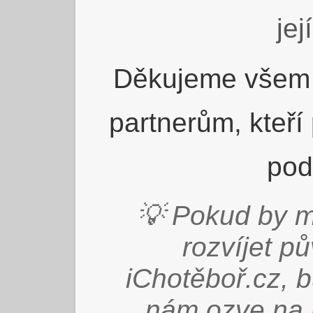
jej
Děkujeme všem 
partnerům, kteří
pod
💡 Pokud by m
rozvíjet p
iChotěboř.cz, 
nám ozve na