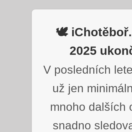
🕊️ iChotěbo
2025 ukonč
V posledních lete
už jen minimáln
mnoho dalších o
snadno sledova