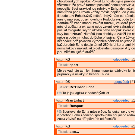
chotěbořských spolků. Pokud Echo sledujete pravideln
všimnout, že právě farnost poslední dobou polevila 
neposílá. Svoji pravidelnou rubriku v Echu ale může 
nám třeba pan Pravda každý měsíc napíše, co je nové
fi, bude to v Echu každý měsíc. Když nám ochránci 
měsíc napíšou, co je nového v Podoubraví, bude to 
Zahrádkáři zase mohou zavést rubriku, ve které pora
měsíci udělat na okrasné nebo zeleninové zahrádce.
posílat fotografie svých úlovků nebo naopak zvěře v p
lovy beze zbraní. Námětů jsou desítky a záleží jen n
najde a bude mít chuť do Echa přispívat. Cena 15kor
něco více než polovinu výrobních nákladů na jedno č
každoročně Echo dotuje téměř 250 tisíci korunami. 
nemá takový náklad, jako celostátní časopisy. A ty ce
jsou většinou ještě dražší.
Autor:
KG
odpovědět
| #1
Titulek:
sport
Mě se vadí, že tam je minimum sportu, vždycky jen f
přípravky a nějaký to běhání...nuda.
Autor:
DS
odpovědět
| #1
Titulek:
Re:Obsah Echa
To je jak agitka z padesátých let.
Autor:
Milan Linhart
odpovědět
| #1
Titulek:
Re:sport
Sportovci do Echa málo píšou, fanoušci se víc vy
ichotebor. Echo žádného sportovního ani jiného reda
zcela závislé na příspěvcích od čtenářů.
Autor:
KG
odpovědět
| #1
Titulek:
a co...