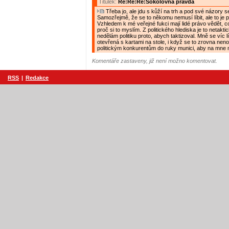
Titulek:
Re:Re:Re:Sokolovna pravda
Třeba jo, ale jdu s kůží na trh a pod své názory s
Samozřejmě, že se to někomu nemusí líbit, ale to je p
Vzhledem k mé veřejné fukci mají lidé právo vědět, c
proč si to myslím. Z politického hlediska je to netaktic
nedělám politiku proto, abych taktizoval. Mně se víc líb
otevřená s kartami na stole, i když se to zrovna nen
politickým konkurentům do ruky munici, aby na mne mo
Komentáře zastaveny, již není možno komentovat.
RSS
|
Redakce