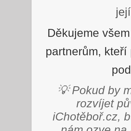
jej
Děkujeme všem 
partnerům, kteří
pod
💡 Pokud by m
rozvíjet p
iChotěboř.cz, 
nám ozve na