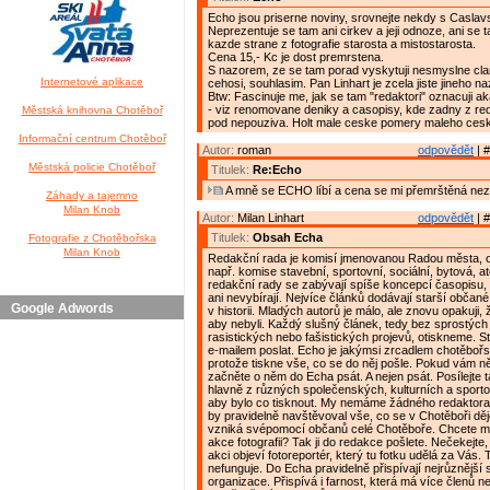
Echo jsou priserne noviny, srovnejte nekdy s Caslav
Neprezentuje se tam ani cirkev a jeji odnoze, ani se 
kazde strane z fotografie starosta a mistostarosta.
Cena 15,- Kc je dost premrstena.
S nazorem, ze se tam porad vyskytuji nesmyslne clan
Internetové aplikace
cehosi, souhlasim. Pan Linhart je zcela jiste jineho na
Btw: Fascinuje me, jak se tam "redaktori" oznacuji ak
- viz renomovane deniky a casopisy, kde zadny z reda
Městská knihovna Chotěboř
pod nepouziva. Holt male ceske pomery maleho ces
Informační centrum Chotěboř
Autor:
roman
odpovědět
| #
Městská policie Chotěboř
Titulek:
Re:Echo
A mně se ECHO líbí a cena se mi přemrštěná nez
Záhady a tajemno
Milan Knob
Autor:
Milan Linhart
odpovědět
| #
Titulek:
Obsah Echa
Fotografie z Chotěbořska
Milan Knob
Redakční rada je komisí jmenovanou Radou města, 
např. komise stavební, sportovní, sociální, bytová, a
redakční rady se zabývají spíše koncepcí časopisu, 
ani nevybírají. Nejvíce článků dodávají starší občané,
Google Adwords
v historii. Mladých autorů je málo, ale znovu opakuji,
aby nebyli. Každý slušný článek, tedy bez sprostých 
rasistických nebo fašistických projevů, otiskneme. S
e-mailem poslat. Echo je jakýmsi zrcadlem chotěbořs
protože tiskne vše, co se do něj pošle. Pokud vám n
začněte o něm do Echa psát. A nejen psát. Posílejte t
hlavně z různých společenských, kulturních a sporto
aby bylo co tisknout. My nemáme žádného redaktora
by pravidelně navštěvoval vše, co se v Chotěboři dě
vzniká svépomocí občanů celé Chotěboře. Chcete m
akce fotografii? Tak ji do redakce pošlete. Nečekejte
akci objeví fotoreportér, který tu fotku udělá za Vás.
nefunguje. Do Echa pravidelně přispívají nejrůznější 
organizace. Přispívá i farnost, která má více členů n