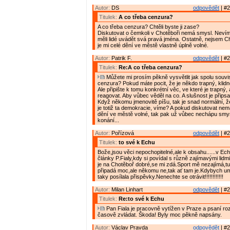
Autor:
DS
odpovědět
| #2
Titulek:
A co třeba cenzura?
A co třeba cenzura? Chtěli byste ji zase?
Diskutovat o čemkoli v Chotěboři nemá smysl. Nevím
měli lidé uvádět svá pravá jména. Ostatně, nejsem C
je mi celé dění ve městě vlastně úplně volné.
Autor:
Patrik F.
odpovědět
| #2
Titulek:
Re:A co třeba cenzura?
Můžete mi prosím pěkně vysvětlit jak spolu souvis
cenzura? Pokud máte pocit, že je někdo trapný, klidn
Ale připište k tomu konkrétní věc, ve které je trapný
reagovat. Aby vůbec věděl na co. A slušnost je přips
Když někomu jmenovitě píšu, tak je snad normální, ž
je totiž ta demokracie, víme? A pokud diskutovat ne
dění ve městě volné, tak pak už vůbec nechápu smy
konání...
Autor:
Pořízová
odpovědět
| #2
Titulek:
to své k Echu
Bože,jsou věci nepochopitelné,ale k obsahu......v Echu
články P.Fialy,kdy si povídal s různě zajímavými lidm
je na Chotěboř dobré,se mi zdá.Sport mě nezajímá,tu
připadá moc,ale někomu ne,tak ať tam je.Kdybych u
taky posílala přispěvky.Nenechte se otrávit!!!!!!!!!!!!
Autor:
Milan Linhart
odpovědět
| #2
Titulek:
Re:to své k Echu
Pan Fiala je pracovně vytížen v Praze a psaní ro
časově zvládat. Škoda! Byly moc pěkně napsány.
Autor:
Václav Pravda
odpovědět
| #2