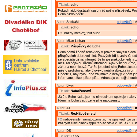
Titulek:
echo
Pokud najdu dostatek času, rád pošlu příspěvek. Pro
Echo nikdo nečte...
Autor:
SockaM
odpovědět
| #
Titulek:
echo
Ctu kazdy mesic:))fakt supr!
Autor:
Milan Linhart
odpovědět
| #
Titulek:
Příspěvky do Echa
Echo nemá žádné redaktory v pravém smyslu slova.
příspěvcích dobrovolníků. Psavých lidí je asi v Chot
se specializují na Internet. Je to ale prakticky jediný
mezi lidi nějakou úřední informaci. A jak všichni víme
zákona neomlouvá. Takže je dobré si to Echo alespo
měsíc prolistovat, aby člověku nějaká důležitá inform
Chcete-li, aby bylo Echo zajímavé a nebyly v něm je
informace, pište, pište, pište! Adresa je echo@choteb
Autor:
Bivoj
odpovědět
| #
Titulek:
Náboženství
Já čtu Echo rád a jsem s ním celkem spokojen, ale v
lidem na Echu vadí, že je plné náboženství.
Autor:
JJ
odpovědět
| #
Titulek:
Re:Náboženství
nabozenstvi, nenabozenstvi, me spis vadi, ze uz s
kazdym cisle clanek typu "co se stalo v ulici XYZ 7. 
Autor:
DS
odpovědět
| #
Titulek:
Echo