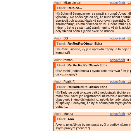
Autor:
Milan Linhart
odpovědět
| #1
Titulek:
Re:a co...
Bohumil Baumgartner se snaží shromažďovat něk
výsledky. Ale nečekejte od něj, že bude běhat s foťá
sportovištích a psát klasické sportovní reportáže. O
shromažďuje, co mu přinesou druzí. Občas může i 
něčem, čeho se sám zúčastnil, není to však klasický 
celý víkend běhá z jedné akce na druhou.
Autor:
DS
odpovědět
| #1
Titulek:
Re:Re:Re:Obsah Echa
Pane Linharte, vy jste opravdu trapný, a to nejen
komentáři.
Autor:
roman
odpovědět
| #1
Titulek:
Re:Re:Re:Re:Obsah Echa
A mohl ( nebo mohla ) byste konkretizovat čím je p
diskuzi trapný?
Autor:
Patrik F.
odpovědět
| #1
Titulek:
Re:Re:Re:Re:Obsah Echa
Tady se opět ukazuje velký nedostatek těchto st
mohli diskutovat jen registrovaní uživatelé a automat
ukazovalo jméno diskutujícího, nebyly by tady takov
příspěvky. Pochybuji, že by si někdo pod svým jméne
ostatní...
Autor:
Mussa
odpovědět
| #2
Titulek:
Ano
A vo to to je.Nikdo by nenapsal svůj pravdivý názor 
svým pravým jménem :)