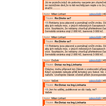
Já ne protože,když do poloviny nacpete jen zbytečné
se nemůžete divit,že to lidi nechtěji,tam nejde o to že
dražší...........
Autor:
Milan Linhart
odpovědět
| #2
Titulek:
Re:Divite se?
Reklamy jsou placené a pomáhají snížit ztrátu. D
aby jich nebylo moc, v jiných městských časopisech 
více. Souhlasím, že reklamy zhoršují přehlednost ča
černobílá stránka stojí 2 000 Kč, barevná 3 000 kč.
Autor:
Milan Linhart
odpovědět
| #3
Titulek:
Re:Divite se?
Reklamy jsou placené a pomáhají snížit ztrátu. D
aby jich nebylo moc, v jiných městských časopisech 
více. Souhlasím, že reklamy zhoršují přehlednost ča
černobílá stránka stojí 2 000 Kč, barevná 3 000 kč.
Autor:
Dušek
odpovědět
| #3
Titulek:
Dotaz na Ing.Linharta
Otázka: mohu připravit ten článek o vodovodní přípo
Když výsledek nebude příliš lichotivý pro Sokol. Viz.
nahoře. Uveřejníte článek včetně příloh (korespond
Autor:
Vašek
odpovědět
| #3
Titulek:
Re:Dotaz na Ing.Linharta
Jen ho udělej, publikovat se dá i tady, ne?
Vašek
Autor:
Milan Linhart
odpovědět
| #3
Titulek:
Re:Dotaz na Ing.Linharta