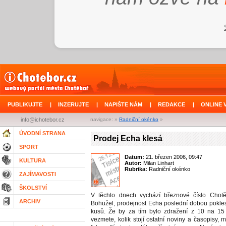
PUBLIKUJTE
|
INZERUJTE
|
NAPIŠTE NÁM
|
REDAKCE
|
ONLINE 
info@ichotebor.cz
navigace: »
Radniční okénko
»
ÚVODNÍ STRANA
Prodej Echa klesá
SPORT
Datum:
21. březen 2006, 09:47
KULTURA
Autor:
Milan Linhart
Rubrika:
Radniční okénko
ZAJÍMAVOSTI
ŠKOLSTVÍ
V těchto dnech vychází březnové číslo Chot
ARCHIV
Bohužel, prodejnost Echa poslední dobou pokle
kusů. Že by za tím bylo zdražení z 10 na 15
vezmete, kolik stojí ostatní noviny a časopisy, m