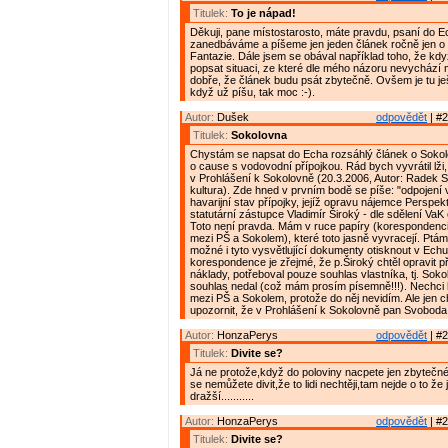
Titulek:
To je nápad!
Děkuji, pane místostarosto, máte pravdu, psaní do E
zanedbáváme a píšeme jen jeden článek ročně jen o 
Fantazie. Dále jsem se obával například toho, že kd
popsat situaci, ze které dle mého názoru nevychází
dobře, že článek budu psát zbytečně. Ovšem je tu ješt
když už píšu, tak moc :-).
Autor:
Dušek
odpovědět
| #2
Titulek:
Sokolovna
Chystám se napsat do Echa rozsáhlý článek o Sokol
o cause s vodovodní přípojkou. Rád bych vyvrátil lži, 
v Prohlášení k Sokolovně (20.3.2006, Autor: Radek 
kultura). Zde hned v prvním bodě se píše: "odpojení 
havarijní stav přípojky, jejíž opravu nájemce Perspek
statutární zástupce Vladimír Široký - dle sdělení VaK o
Toto není pravda. Mám v ruce papíry (korespondenc
mezi PŠ a Sokolem), které toto jasně vyvracejí. Ptám s
možné i tyto vysvětlující dokumenty otisknout v Echu
korespondence je zřejmé, že p.Široký chtěl opravit p
náklady, potřeboval pouze souhlas vlastníka, tj. Sokol
souhlas nedal (což mám prosím písemně!!!). Nechci 
mezi PŠ a Sokolem, protože do něj nevidím. Ale jen c
upozornit, že v Prohlášení k Sokolovně pan Svoboda
Autor:
HonzaPerys
odpovědět
| #2
Titulek:
Divite se?
Já ne protože,když do poloviny nacpete jen zbytečné
se nemůžete divit,že to lidi nechtěji,tam nejde o to že
dražší...........
Autor:
HonzaPerys
odpovědět
| #2
Titulek:
Divite se?