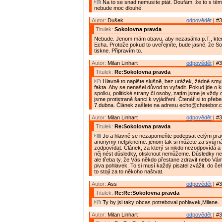
Na to se snad nemusíte ptát. Doufám, že to s těmi
nebude moc dlouhé.
Autor:
Dušek
odpovědět
| #3
Titulek:
Sokolovna pravda
Nebude. Jenom mám obavu, aby nezasáhla p.T., která
Echa. Protože pokud to uveřejníte, bude jasné, že So
tiskne. Připravím to.
Autor:
Milan Linhart
odpovědět
| #3
Titulek:
Re:Sokolovna pravda
Hlavně to napište slušně, bez urážek, žádné smy
fakta. Aby se nenašel důvod to vyřadit. Pokud jde o k
spolku, politické strany či osoby, zatím jsme je vždy oti
jsme protistraně šanci k vyjádření. Čtenář si to přeb
7.dubna. Článek zašlete na adresu echo@chotebor.
Autor:
Milan Linhart
odpovědět
| #3
Titulek:
Re:Sokolovna pravda
Jo a hlavně se nezapomeňte podepsat celým pr
anonymy netiskneme. jenom tak si můžete za svůj ná
zodpovídat. Článek, za který si nikdo nezodpovídá a
něj nést důsledky, otisknout nemůžeme. Důsledky ne
ale třeba ty, že Vás někdo přestane zdravit nebo Vá
piva pohlavek. To si musí každý pisatel zvážit, do čeh
to stojí za to někoho naštvat.
Autor:
Ass
odpovědět
| #3
Titulek:
Re:Re:Sokolovna pravda
Ty by jsi taky obcas potreboval pohlavek,Milane.
Autor:
Milan Linhart
odpovědět
| #3