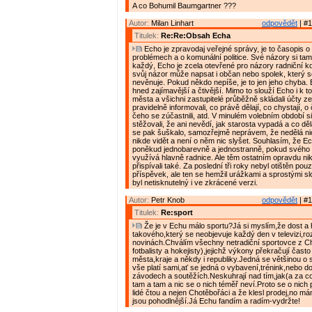
A co Bohumil Baumgartner ???
Autor:
Milan Linhart
odpovědět
| #1
Titulek:
Re:Re:Obsah Echa
Echo je zpravodaj veřejné správy, je to časopis o
problémech a o komunální politice. Své názory si t
každý, Echo je zcela otevřené pro názory radniční koa
svůj názor může napsat i občan nebo spolek, který se
nevěnuje. Pokud někdo nepíše, je to jen jeho chyba.
hned zajímavější a čtivější. Mimo to slouží Echo i k 
města a všichni zastupitelé průběžně skládali účty z
pravidelně informovali, co právě dělají, co chystají, o
čeho se zúčastnili, atd. V minulém volebním období si
stěžovali, že ani nevědí, jak starosta vypadá a co dě
se pak šuškalo, samozřejmě neprávem, že nedělá nic
nikde vidět a není o něm nic slyšet. Souhlasím, že 
poněkud jednobarevně a jednostranně, pokud svého 
využívá hlavně radnice. Ale těm ostatním opravdu ni
přispívali také. Za poslední tři roky nebyl otištěn pou
příspěvek, ale ten se hemžil urážkami a sprostými slo
byl netisknutelný i ve zkrácené verzi.
Autor:
Petr Knob
odpovědět
| #1
Titulek:
Re:sport
Že je v Echu málo sportu?Já si myslím,že dost a 
takového,který se neobjevuje každý den v televizi,ro
novinách.Chválím všechny netradiční sportovce z C
fotbalisty a hokejisty),jejichž výkony překračují často
města,kraje a někdy i republiky.Jedná se většinou o s
vše platí sami,ať se jedná o vybavení,trénink,nebo d
závodech a soutěžích.Neskuhrají nad tím,jak(a za c
tam a tam a nic se o nich téměř neví.Proto se o nich
lidé čtou a nejen Chotěbořáci a že klesl prodej,no mám
jsou pohodlnější.Já Echu fandím a radím-vydržte!