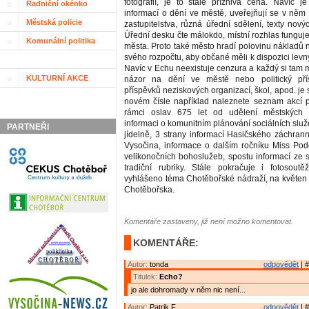
fotografií, je to stále příznivá cena. Navíc je
Radniční okénko
informací o dění ve městě, uveřejňují se v něm
Městská policie
zastupitelstva, různá úřední sdělení, texty nový
Úřední desku čte málokdo, místní rozhlas funguje
Komunální politika
města. Proto také město hradí polovinu nákladů 
svého rozpočtu, aby občané měli k dispozici levný
Navíc v Echu neexistuje cenzura a každý si tam 
KULTURNÍ AKCE
názor na dění ve městě nebo politický přís
příspěvků neziskových organizací, škol, apod. je
novém čísle například naleznete seznam akcí 
rámci oslav 675 let od udělení městských 
informaci o komunitním plánování sociálních služ
PARTNEŘI
jídelně, 3 strany informací Hasičského záchran
Vysočina, informace o dalším ročníku Miss Pod
velikonočních bohoslužeb, spostu informací ze 
tradiční rubriky. Stále pokračuje i fotosout
vyhlášeno téma Chotěbořské nádraží, na květen 
Chotěbořska.
Komentáře zastaveny, již není možno komentovat.
KOMENTÁŘE:
Autor:
tonda
odpovědět
| #
Titulek:
Echo?
jo ale dohromady v něm nic není...
Autor:
Patrik F.
odpovědět
| #