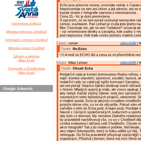
Echo jsou priserne noviny, srovnejte nekdy s Caslav
Neprezentuje se tam ani cirkev a jeji odnoze, ani se 
kazde strane z fotografie starosta a mistostarosta.
Cena 15,- Kc je dost premrstena.
S nazorem, ze se tam porad vyskytuji nesmyslne clan
Internetové aplikace
cehosi, souhlasim. Pan Linhart je zcela jiste jineho na
Btw: Fascinuje me, jak se tam "redaktori" oznacuji ak
- viz renomovane deniky a casopisy, kde zadny z reda
Městská knihovna Chotěboř
pod nepouziva. Holt male ceske pomery maleho ces
Informační centrum Chotěboř
Autor:
roman
odpovědět
| #
Městská policie Chotěboř
Titulek:
Re:Echo
A mně se ECHO líbí a cena se mi přemrštěná nez
Záhady a tajemno
Milan Knob
Autor:
Milan Linhart
odpovědět
| #
Titulek:
Obsah Echa
Fotografie z Chotěbořska
Milan Knob
Redakční rada je komisí jmenovanou Radou města, 
např. komise stavební, sportovní, sociální, bytová, a
redakční rady se zabývají spíše koncepcí časopisu, 
ani nevybírají. Nejvíce článků dodávají starší občané,
Google Adwords
v historii. Mladých autorů je málo, ale znovu opakuji,
aby nebyli. Každý slušný článek, tedy bez sprostých 
rasistických nebo fašistických projevů, otiskneme. S
e-mailem poslat. Echo je jakýmsi zrcadlem chotěbořs
protože tiskne vše, co se do něj pošle. Pokud vám n
začněte o něm do Echa psát. A nejen psát. Posílejte t
hlavně z různých společenských, kulturních a sporto
aby bylo co tisknout. My nemáme žádného redaktora
by pravidelně navštěvoval vše, co se v Chotěboři dě
vzniká svépomocí občanů celé Chotěboře. Chcete m
akce fotografii? Tak ji do redakce pošlete. Nečekejte
akci objeví fotoreportér, který tu fotku udělá za Vás.
nefunguje. Do Echa pravidelně přispívají nejrůznější 
organizace. Přispívá i farnost, která má více členů n