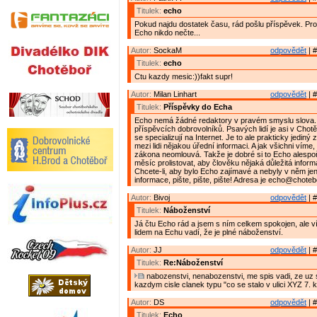
Titulek:
echo
Pokud najdu dostatek času, rád pošlu příspěvek. Pro
Echo nikdo nečte...
Autor:
SockaM
odpovědět
| #
Titulek:
echo
Ctu kazdy mesic:))fakt supr!
Autor:
Milan Linhart
odpovědět
| #
Titulek:
Příspěvky do Echa
Echo nemá žádné redaktory v pravém smyslu slova.
příspěvcích dobrovolníků. Psavých lidí je asi v Chot
se specializují na Internet. Je to ale prakticky jediný
mezi lidi nějakou úřední informaci. A jak všichni víme
zákona neomlouvá. Takže je dobré si to Echo alespo
měsíc prolistovat, aby člověku nějaká důležitá inform
Chcete-li, aby bylo Echo zajímavé a nebyly v něm je
informace, pište, pište, pište! Adresa je echo@choteb
Autor:
Bivoj
odpovědět
| #
Titulek:
Náboženství
Já čtu Echo rád a jsem s ním celkem spokojen, ale v
lidem na Echu vadí, že je plné náboženství.
Autor:
JJ
odpovědět
| #
Titulek:
Re:Náboženství
nabozenstvi, nenabozenstvi, me spis vadi, ze uz s
kazdym cisle clanek typu "co se stalo v ulici XYZ 7. 
Autor:
DS
odpovědět
| #
Titulek:
Echo