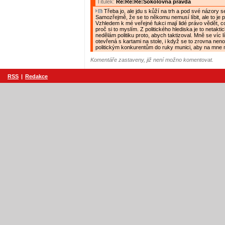
Titulek:
Re:Re:Re:Sokolovna pravda
Třeba jo, ale jdu s kůží na trh a pod své názory s
Samozřejmě, že se to někomu nemusí líbit, ale to je p
Vzhledem k mé veřejné fukci mají lidé právo vědět, c
proč si to myslím. Z politického hlediska je to netaktic
nedělám politiku proto, abych taktizoval. Mně se víc líb
otevřená s kartami na stole, i když se to zrovna nen
politickým konkurentům do ruky munici, aby na mne mo
Komentáře zastaveny, již není možno komentovat.
RSS
|
Redakce