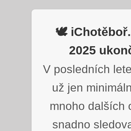
🕊️ iChotěbo
2025 ukonč
V posledních lete
už jen minimáln
mnoho dalších o
snadno sledova