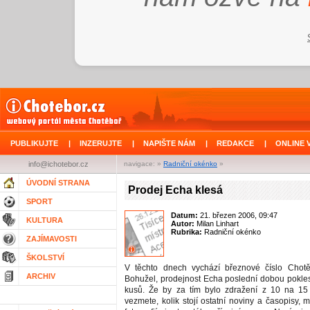
PUBLIKUJTE
|
INZERUJTE
|
NAPIŠTE NÁM
|
REDAKCE
|
ONLINE 
info@ichotebor.cz
navigace: »
Radniční okénko
»
ÚVODNÍ STRANA
Prodej Echa klesá
SPORT
Datum:
21. březen 2006, 09:47
KULTURA
Autor:
Milan Linhart
Rubrika:
Radniční okénko
ZAJÍMAVOSTI
ŠKOLSTVÍ
V těchto dnech vychází březnové číslo Chot
ARCHIV
Bohužel, prodejnost Echa poslední dobou pokle
kusů. Že by za tím bylo zdražení z 10 na 15
vezmete, kolik stojí ostatní noviny a časopisy, m