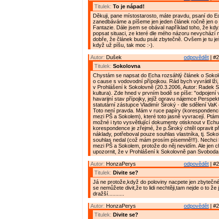
Titulek:
To je nápad!
Děkuji, pane místostarosto, máte pravdu, psaní do E
zanedbáváme a píšeme jen jeden článek ročně jen o 
Fantazie. Dále jsem se obával například toho, že kd
popsat situaci, ze které dle mého názoru nevychází
dobře, že článek budu psát zbytečně. Ovšem je tu ješt
když už píšu, tak moc :-).
Autor:
Dušek
odpovědět
| #2
Titulek:
Sokolovna
Chystám se napsat do Echa rozsáhlý článek o Sokol
o cause s vodovodní přípojkou. Rád bych vyvrátil lži, 
v Prohlášení k Sokolovně (20.3.2006, Autor: Radek 
kultura). Zde hned v prvním bodě se píše: "odpojení 
havarijní stav přípojky, jejíž opravu nájemce Perspek
statutární zástupce Vladimír Široký - dle sdělení VaK o
Toto není pravda. Mám v ruce papíry (korespondenc
mezi PŠ a Sokolem), které toto jasně vyvracejí. Ptám s
možné i tyto vysvětlující dokumenty otisknout v Echu
korespondence je zřejmé, že p.Široký chtěl opravit p
náklady, potřeboval pouze souhlas vlastníka, tj. Sokol
souhlas nedal (což mám prosím písemně!!!). Nechci 
mezi PŠ a Sokolem, protože do něj nevidím. Ale jen c
upozornit, že v Prohlášení k Sokolovně pan Svoboda
Autor:
HonzaPerys
odpovědět
| #2
Titulek:
Divite se?
Já ne protože,když do poloviny nacpete jen zbytečné
se nemůžete divit,že to lidi nechtěji,tam nejde o to že
dražší...........
Autor:
HonzaPerys
odpovědět
| #2
Titulek:
Divite se?