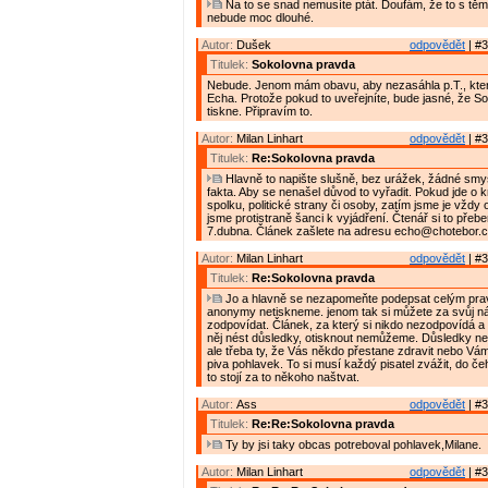
Na to se snad nemusíte ptát. Doufám, že to s těmi
nebude moc dlouhé.
Autor:
Dušek
odpovědět
| #3
Titulek:
Sokolovna pravda
Nebude. Jenom mám obavu, aby nezasáhla p.T., která
Echa. Protože pokud to uveřejníte, bude jasné, že So
tiskne. Připravím to.
Autor:
Milan Linhart
odpovědět
| #3
Titulek:
Re:Sokolovna pravda
Hlavně to napište slušně, bez urážek, žádné smy
fakta. Aby se nenašel důvod to vyřadit. Pokud jde o k
spolku, politické strany či osoby, zatím jsme je vždy oti
jsme protistraně šanci k vyjádření. Čtenář si to přeb
7.dubna. Článek zašlete na adresu echo@chotebor.
Autor:
Milan Linhart
odpovědět
| #3
Titulek:
Re:Sokolovna pravda
Jo a hlavně se nezapomeňte podepsat celým pr
anonymy netiskneme. jenom tak si můžete za svůj ná
zodpovídat. Článek, za který si nikdo nezodpovídá a
něj nést důsledky, otisknout nemůžeme. Důsledky ne
ale třeba ty, že Vás někdo přestane zdravit nebo Vá
piva pohlavek. To si musí každý pisatel zvážit, do čeh
to stojí za to někoho naštvat.
Autor:
Ass
odpovědět
| #3
Titulek:
Re:Re:Sokolovna pravda
Ty by jsi taky obcas potreboval pohlavek,Milane.
Autor:
Milan Linhart
odpovědět
| #3