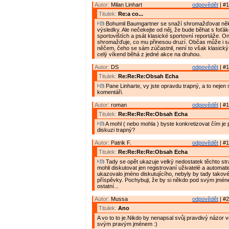
Autor:
Milan Linhart
odpovědět
| #1
Titulek:
Re:a co...
Bohumil Baumgartner se snaží shromažďovat něk
výsledky. Ale nečekejte od něj, že bude běhat s foťá
sportovištích a psát klasické sportovní reportáže. O
shromažďuje, co mu přinesou druzí. Občas může i 
něčem, čeho se sám zúčastnil, není to však klasický 
celý víkend běhá z jedné akce na druhou.
Autor:
DS
odpovědět
| #1
Titulek:
Re:Re:Re:Obsah Echa
Pane Linharte, vy jste opravdu trapný, a to nejen
komentáři.
Autor:
roman
odpovědět
| #1
Titulek:
Re:Re:Re:Re:Obsah Echa
A mohl ( nebo mohla ) byste konkretizovat čím je p
diskuzi trapný?
Autor:
Patrik F.
odpovědět
| #1
Titulek:
Re:Re:Re:Re:Obsah Echa
Tady se opět ukazuje velký nedostatek těchto st
mohli diskutovat jen registrovaní uživatelé a automat
ukazovalo jméno diskutujícího, nebyly by tady takov
příspěvky. Pochybuji, že by si někdo pod svým jméne
ostatní...
Autor:
Mussa
odpovědět
| #2
Titulek:
Ano
A vo to to je.Nikdo by nenapsal svůj pravdivý názor 
svým pravým jménem :)