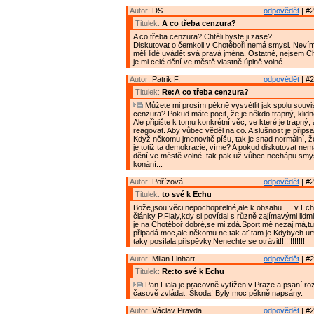
Autor:
DS
odpovědět
| #2
Titulek:
A co třeba cenzura?
A co třeba cenzura? Chtěli byste ji zase?
Diskutovat o čemkoli v Chotěboři nemá smysl. Nevím
měli lidé uvádět svá pravá jména. Ostatně, nejsem C
je mi celé dění ve městě vlastně úplně volné.
Autor:
Patrik F.
odpovědět
| #2
Titulek:
Re:A co třeba cenzura?
Můžete mi prosím pěkně vysvětlit jak spolu souvis
cenzura? Pokud máte pocit, že je někdo trapný, klidn
Ale připište k tomu konkrétní věc, ve které je trapný
reagovat. Aby vůbec věděl na co. A slušnost je přips
Když někomu jmenovitě píšu, tak je snad normální, ž
je totiž ta demokracie, víme? A pokud diskutovat ne
dění ve městě volné, tak pak už vůbec nechápu smy
konání...
Autor:
Pořízová
odpovědět
| #2
Titulek:
to své k Echu
Bože,jsou věci nepochopitelné,ale k obsahu......v Echu
články P.Fialy,kdy si povídal s různě zajímavými lidm
je na Chotěboř dobré,se mi zdá.Sport mě nezajímá,tu
připadá moc,ale někomu ne,tak ať tam je.Kdybych u
taky posílala přispěvky.Nenechte se otrávit!!!!!!!!!!!!
Autor:
Milan Linhart
odpovědět
| #2
Titulek:
Re:to své k Echu
Pan Fiala je pracovně vytížen v Praze a psaní ro
časově zvládat. Škoda! Byly moc pěkně napsány.
Autor:
Václav Pravda
odpovědět
| #2