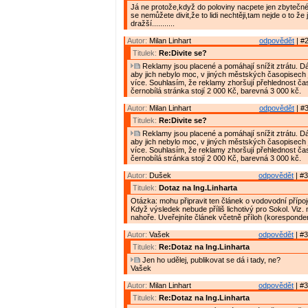
Já ne protože,když do poloviny nacpete jen zbytečné
se nemůžete divit,že to lidi nechtěji,tam nejde o to že
dražší...........
Autor:
Milan Linhart
odpovědět
| #2
Titulek:
Re:Divite se?
Reklamy jsou placené a pomáhají snížit ztrátu. D
aby jich nebylo moc, v jiných městských časopisech 
více. Souhlasím, že reklamy zhoršují přehlednost ča
černobílá stránka stojí 2 000 Kč, barevná 3 000 kč.
Autor:
Milan Linhart
odpovědět
| #3
Titulek:
Re:Divite se?
Reklamy jsou placené a pomáhají snížit ztrátu. D
aby jich nebylo moc, v jiných městských časopisech 
více. Souhlasím, že reklamy zhoršují přehlednost ča
černobílá stránka stojí 2 000 Kč, barevná 3 000 kč.
Autor:
Dušek
odpovědět
| #3
Titulek:
Dotaz na Ing.Linharta
Otázka: mohu připravit ten článek o vodovodní přípo
Když výsledek nebude příliš lichotivý pro Sokol. Viz.
nahoře. Uveřejníte článek včetně příloh (korespond
Autor:
Vašek
odpovědět
| #3
Titulek:
Re:Dotaz na Ing.Linharta
Jen ho udělej, publikovat se dá i tady, ne?
Vašek
Autor:
Milan Linhart
odpovědět
| #3
Titulek:
Re:Dotaz na Ing.Linharta