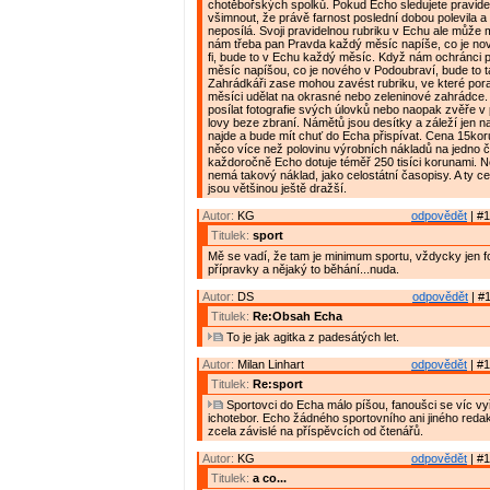
chotěbořských spolků. Pokud Echo sledujete pravideln
všimnout, že právě farnost poslední dobou polevila 
neposílá. Svoji pravidelnou rubriku v Echu ale může 
nám třeba pan Pravda každý měsíc napíše, co je nové
fi, bude to v Echu každý měsíc. Když nám ochránci 
měsíc napíšou, co je nového v Podoubraví, bude to 
Zahrádkáři zase mohou zavést rubriku, ve které pora
měsíci udělat na okrasné nebo zeleninové zahrádce.
posílat fotografie svých úlovků nebo naopak zvěře v p
lovy beze zbraní. Námětů jsou desítky a záleží jen n
najde a bude mít chuť do Echa přispívat. Cena 15kor
něco více než polovinu výrobních nákladů na jedno č
každoročně Echo dotuje téměř 250 tisíci korunami. 
nemá takový náklad, jako celostátní časopisy. A ty ce
jsou většinou ještě dražší.
Autor:
KG
odpovědět
| #1
Titulek:
sport
Mě se vadí, že tam je minimum sportu, vždycky jen f
přípravky a nějaký to běhání...nuda.
Autor:
DS
odpovědět
| #1
Titulek:
Re:Obsah Echa
To je jak agitka z padesátých let.
Autor:
Milan Linhart
odpovědět
| #1
Titulek:
Re:sport
Sportovci do Echa málo píšou, fanoušci se víc vy
ichotebor. Echo žádného sportovního ani jiného reda
zcela závislé na příspěvcích od čtenářů.
Autor:
KG
odpovědět
| #1
Titulek:
a co...