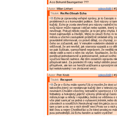
A co Bohumil Baumgartner ???
Autor:
Milan Linhart
odpovědět
| #1
Titulek:
Re:Re:Obsah Echa
Echo je zpravodaj veřejné správy, je to časopis o
problémech a o komunální politice. Své názory si t
každý, Echo je zcela otevřené pro názory radniční koa
svůj názor může napsat i občan nebo spolek, který se
nevěnuje. Pokud někdo nepíše, je to jen jeho chyba.
hned zajímavější a čtivější. Mimo to slouží Echo i k 
města a všichni zastupitelé průběžně skládali účty z
pravidelně informovali, co právě dělají, co chystají, o
čeho se zúčastnili, atd. V minulém volebním období si
stěžovali, že ani nevědí, jak starosta vypadá a co dě
se pak šuškalo, samozřejmě neprávem, že nedělá nic
nikde vidět a není o něm nic slyšet. Souhlasím, že 
poněkud jednobarevně a jednostranně, pokud svého 
využívá hlavně radnice. Ale těm ostatním opravdu ni
přispívali také. Za poslední tři roky nebyl otištěn pou
příspěvek, ale ten se hemžil urážkami a sprostými slo
byl netisknutelný i ve zkrácené verzi.
Autor:
Petr Knob
odpovědět
| #1
Titulek:
Re:sport
Že je v Echu málo sportu?Já si myslím,že dost a 
takového,který se neobjevuje každý den v televizi,ro
novinách.Chválím všechny netradiční sportovce z C
fotbalisty a hokejisty),jejichž výkony překračují často
města,kraje a někdy i republiky.Jedná se většinou o s
vše platí sami,ať se jedná o vybavení,trénink,nebo d
závodech a soutěžích.Neskuhrají nad tím,jak(a za c
tam a tam a nic se o nich téměř neví.Proto se o nich
lidé čtou a nejen Chotěbořáci a že klesl prodej,no mám
jsou pohodlnější.Já Echu fandím a radím-vydržte!