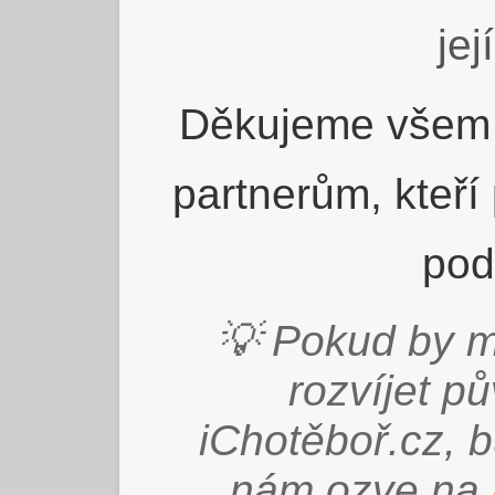
jej
Děkujeme všem 
partnerům, kteří
pod
💡 Pokud by m
rozvíjet p
iChotěboř.cz, 
nám ozve na