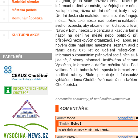
fotografií, je to stále příznivá cena. Navíc je
Radniční okénko
informací o dění ve městě, uveřejňují se v něm
Městská policie
zastupitelstva, různá úřední sdělení, texty nový
Úřední desku čte málokdo, místní rozhlas funguje
Komunální politika
města. Proto také město hradí polovinu nákladů 
svého rozpočtu, aby občané měli k dispozici levný
Navíc v Echu neexistuje cenzura a každý si tam 
KULTURNÍ AKCE
názor na dění ve městě nebo politický přís
příspěvků neziskových organizací, škol, apod. je
novém čísle například naleznete seznam akcí 
rámci oslav 675 let od udělení městských 
informaci o komunitním plánování sociálních služ
PARTNEŘI
jídelně, 3 strany informací Hasičského záchran
Vysočina, informace o dalším ročníku Miss Pod
velikonočních bohoslužeb, spostu informací ze 
tradiční rubriky. Stále pokračuje i fotosout
vyhlášeno téma Chotěbořské nádraží, na květen 
Chotěbořska.
Komentáře zastaveny, již není možno komentovat.
KOMENTÁŘE:
Autor:
tonda
odpovědět
| #
Titulek:
Echo?
jo ale dohromady v něm nic není...
Autor:
Patrik F.
odpovědět
| #