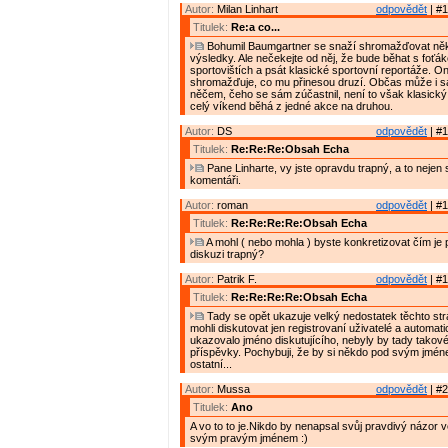
Autor:
Milan Linhart
odpovědět
| #1
Titulek:
Re:a co...
Bohumil Baumgartner se snaží shromažďovat něk
výsledky. Ale nečekejte od něj, že bude běhat s foťá
sportovištích a psát klasické sportovní reportáže. O
shromažďuje, co mu přinesou druzí. Občas může i 
něčem, čeho se sám zúčastnil, není to však klasický 
celý víkend běhá z jedné akce na druhou.
Autor:
DS
odpovědět
| #1
Titulek:
Re:Re:Re:Obsah Echa
Pane Linharte, vy jste opravdu trapný, a to nejen
komentáři.
Autor:
roman
odpovědět
| #1
Titulek:
Re:Re:Re:Re:Obsah Echa
A mohl ( nebo mohla ) byste konkretizovat čím je p
diskuzi trapný?
Autor:
Patrik F.
odpovědět
| #1
Titulek:
Re:Re:Re:Re:Obsah Echa
Tady se opět ukazuje velký nedostatek těchto st
mohli diskutovat jen registrovaní uživatelé a automat
ukazovalo jméno diskutujícího, nebyly by tady takov
příspěvky. Pochybuji, že by si někdo pod svým jméne
ostatní...
Autor:
Mussa
odpovědět
| #2
Titulek:
Ano
A vo to to je.Nikdo by nenapsal svůj pravdivý názor 
svým pravým jménem :)