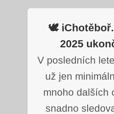
🕊️ iChotěbo
2025 ukonč
V posledních lete
už jen minimáln
mnoho dalších o
snadno sledova