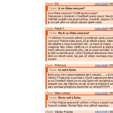
Autor:
DS
odpovědět
| #2
Titulek:
A co třeba cenzura?
A co třeba cenzura? Chtěli byste ji zase?
Diskutovat o čemkoli v Chotěboři nemá smysl. Nevím
měli lidé uvádět svá pravá jména. Ostatně, nejsem C
je mi celé dění ve městě vlastně úplně volné.
Autor:
Patrik F.
odpovědět
| #2
Titulek:
Re:A co třeba cenzura?
Můžete mi prosím pěkně vysvětlit jak spolu souvis
cenzura? Pokud máte pocit, že je někdo trapný, klidn
Ale připište k tomu konkrétní věc, ve které je trapný
reagovat. Aby vůbec věděl na co. A slušnost je přips
Když někomu jmenovitě píšu, tak je snad normální, ž
je totiž ta demokracie, víme? A pokud diskutovat ne
dění ve městě volné, tak pak už vůbec nechápu smy
konání...
Autor:
Pořízová
odpovědět
| #2
Titulek:
to své k Echu
Bože,jsou věci nepochopitelné,ale k obsahu......v Echu
články P.Fialy,kdy si povídal s různě zajímavými lidm
je na Chotěboř dobré,se mi zdá.Sport mě nezajímá,tu
připadá moc,ale někomu ne,tak ať tam je.Kdybych u
taky posílala přispěvky.Nenechte se otrávit!!!!!!!!!!!!
Autor:
Milan Linhart
odpovědět
| #2
Titulek:
Re:to své k Echu
Pan Fiala je pracovně vytížen v Praze a psaní ro
časově zvládat. Škoda! Byly moc pěkně napsány.
Autor:
Václav Pravda
odpovědět
| #2