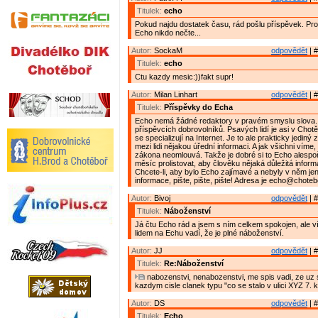
Titulek:
echo
Pokud najdu dostatek času, rád pošlu příspěvek. Pro
Echo nikdo nečte...
Autor:
SockaM
odpovědět
| #
Titulek:
echo
Ctu kazdy mesic:))fakt supr!
Autor:
Milan Linhart
odpovědět
| #
Titulek:
Příspěvky do Echa
Echo nemá žádné redaktory v pravém smyslu slova.
příspěvcích dobrovolníků. Psavých lidí je asi v Chot
se specializují na Internet. Je to ale prakticky jediný
mezi lidi nějakou úřední informaci. A jak všichni víme
zákona neomlouvá. Takže je dobré si to Echo alespo
měsíc prolistovat, aby člověku nějaká důležitá inform
Chcete-li, aby bylo Echo zajímavé a nebyly v něm je
informace, pište, pište, pište! Adresa je echo@choteb
Autor:
Bivoj
odpovědět
| #
Titulek:
Náboženství
Já čtu Echo rád a jsem s ním celkem spokojen, ale v
lidem na Echu vadí, že je plné náboženství.
Autor:
JJ
odpovědět
| #
Titulek:
Re:Náboženství
nabozenstvi, nenabozenstvi, me spis vadi, ze uz s
kazdym cisle clanek typu "co se stalo v ulici XYZ 7. 
Autor:
DS
odpovědět
| #
Titulek:
Echo