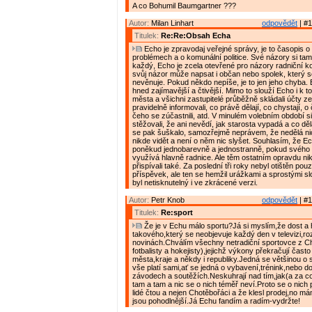
A co Bohumil Baumgartner ???
Autor:
Milan Linhart
odpovědět
| #1
Titulek:
Re:Re:Obsah Echa
Echo je zpravodaj veřejné správy, je to časopis o
problémech a o komunální politice. Své názory si t
každý, Echo je zcela otevřené pro názory radniční koa
svůj názor může napsat i občan nebo spolek, který se
nevěnuje. Pokud někdo nepíše, je to jen jeho chyba.
hned zajímavější a čtivější. Mimo to slouží Echo i k 
města a všichni zastupitelé průběžně skládali účty z
pravidelně informovali, co právě dělají, co chystají, o
čeho se zúčastnili, atd. V minulém volebním období si
stěžovali, že ani nevědí, jak starosta vypadá a co dě
se pak šuškalo, samozřejmě neprávem, že nedělá nic
nikde vidět a není o něm nic slyšet. Souhlasím, že 
poněkud jednobarevně a jednostranně, pokud svého 
využívá hlavně radnice. Ale těm ostatním opravdu ni
přispívali také. Za poslední tři roky nebyl otištěn pou
příspěvek, ale ten se hemžil urážkami a sprostými slo
byl netisknutelný i ve zkrácené verzi.
Autor:
Petr Knob
odpovědět
| #1
Titulek:
Re:sport
Že je v Echu málo sportu?Já si myslím,že dost a 
takového,který se neobjevuje každý den v televizi,ro
novinách.Chválím všechny netradiční sportovce z C
fotbalisty a hokejisty),jejichž výkony překračují často
města,kraje a někdy i republiky.Jedná se většinou o s
vše platí sami,ať se jedná o vybavení,trénink,nebo d
závodech a soutěžích.Neskuhrají nad tím,jak(a za c
tam a tam a nic se o nich téměř neví.Proto se o nich
lidé čtou a nejen Chotěbořáci a že klesl prodej,no mám
jsou pohodlnější.Já Echu fandím a radím-vydržte!