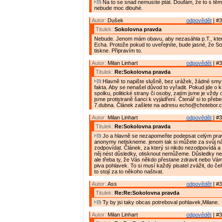
Na to se snad nemusíte ptát. Doufám, že to s těmi
nebude moc dlouhé.
Autor:
Dušek
odpovědět
| #3
Titulek:
Sokolovna pravda
Nebude. Jenom mám obavu, aby nezasáhla p.T., která
Echa. Protože pokud to uveřejníte, bude jasné, že So
tiskne. Připravím to.
Autor:
Milan Linhart
odpovědět
| #3
Titulek:
Re:Sokolovna pravda
Hlavně to napište slušně, bez urážek, žádné smy
fakta. Aby se nenašel důvod to vyřadit. Pokud jde o k
spolku, politické strany či osoby, zatím jsme je vždy oti
jsme protistraně šanci k vyjádření. Čtenář si to přeb
7.dubna. Článek zašlete na adresu echo@chotebor.
Autor:
Milan Linhart
odpovědět
| #3
Titulek:
Re:Sokolovna pravda
Jo a hlavně se nezapomeňte podepsat celým pr
anonymy netiskneme. jenom tak si můžete za svůj ná
zodpovídat. Článek, za který si nikdo nezodpovídá a
něj nést důsledky, otisknout nemůžeme. Důsledky ne
ale třeba ty, že Vás někdo přestane zdravit nebo Vá
piva pohlavek. To si musí každý pisatel zvážit, do čeh
to stojí za to někoho naštvat.
Autor:
Ass
odpovědět
| #3
Titulek:
Re:Re:Sokolovna pravda
Ty by jsi taky obcas potreboval pohlavek,Milane.
Autor:
Milan Linhart
odpovědět
| #3