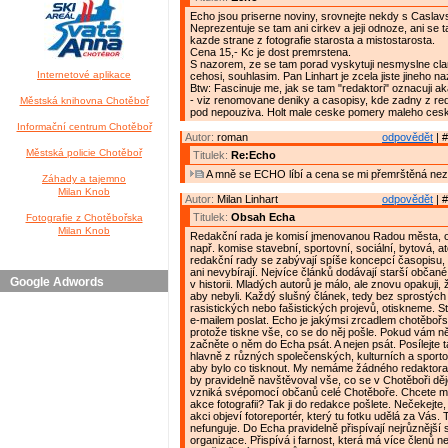
Echo jsou priserne noviny, srovnejte nekdy s Caslav
Neprezentuje se tam ani cirkev a jeji odnoze, ani se 
kazde strane z fotografie starosta a mistostarosta.
Cena 15,- Kc je dost premrstena.
S nazorem, ze se tam porad vyskytuji nesmyslne clan
Internetové aplikace
cehosi, souhlasim. Pan Linhart je zcela jiste jineho na
Btw: Fascinuje me, jak se tam "redaktori" oznacuji ak
- viz renomovane deniky a casopisy, kde zadny z reda
Městská knihovna Chotěboř
pod nepouziva. Holt male ceske pomery maleho ces
Informační centrum Chotěboř
Autor:
roman
odpovědět
| #
Městská policie Chotěboř
Titulek:
Re:Echo
A mně se ECHO líbí a cena se mi přemrštěná nez
Záhady a tajemno
Milan Knob
Autor:
Milan Linhart
odpovědět
| #
Titulek:
Obsah Echa
Fotografie z Chotěbořska
Milan Knob
Redakční rada je komisí jmenovanou Radou města, 
např. komise stavební, sportovní, sociální, bytová, a
redakční rady se zabývají spíše koncepcí časopisu, 
ani nevybírají. Nejvíce článků dodávají starší občané,
Google Adwords
v historii. Mladých autorů je málo, ale znovu opakuji,
aby nebyli. Každý slušný článek, tedy bez sprostých 
rasistických nebo fašistických projevů, otiskneme. S
e-mailem poslat. Echo je jakýmsi zrcadlem chotěbořs
protože tiskne vše, co se do něj pošle. Pokud vám n
začněte o něm do Echa psát. A nejen psát. Posílejte t
hlavně z různých společenských, kulturních a sporto
aby bylo co tisknout. My nemáme žádného redaktora
by pravidelně navštěvoval vše, co se v Chotěboři dě
vzniká svépomocí občanů celé Chotěboře. Chcete m
akce fotografii? Tak ji do redakce pošlete. Nečekejte
akci objeví fotoreportér, který tu fotku udělá za Vás.
nefunguje. Do Echa pravidelně přispívají nejrůznější 
organizace. Přispívá i farnost, která má více členů n