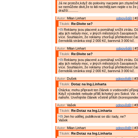
Já ne protože,když do poloviny nacpete jen zbytečné
se nemůžete divit,že to lidi nechtěji,tam nejde o to že
dražší...........
Autor:
Milan Linhart
odpovědět
| #2
Titulek:
Re:Divite se?
Reklamy jsou placené a pomáhají snížit ztrátu. D
aby jich nebylo moc, v jiných městských časopisech 
více. Souhlasím, že reklamy zhoršují přehlednost ča
černobílá stránka stojí 2 000 Kč, barevná 3 000 kč.
Autor:
Milan Linhart
odpovědět
| #3
Titulek:
Re:Divite se?
Reklamy jsou placené a pomáhají snížit ztrátu. D
aby jich nebylo moc, v jiných městských časopisech 
více. Souhlasím, že reklamy zhoršují přehlednost ča
černobílá stránka stojí 2 000 Kč, barevná 3 000 kč.
Autor:
Dušek
odpovědět
| #3
Titulek:
Dotaz na Ing.Linharta
Otázka: mohu připravit ten článek o vodovodní přípo
Když výsledek nebude příliš lichotivý pro Sokol. Viz.
nahoře. Uveřejníte článek včetně příloh (korespond
Autor:
Vašek
odpovědět
| #3
Titulek:
Re:Dotaz na Ing.Linharta
Jen ho udělej, publikovat se dá i tady, ne?
Vašek
Autor:
Milan Linhart
odpovědět
| #3
Titulek:
Re:Dotaz na Ing.Linharta