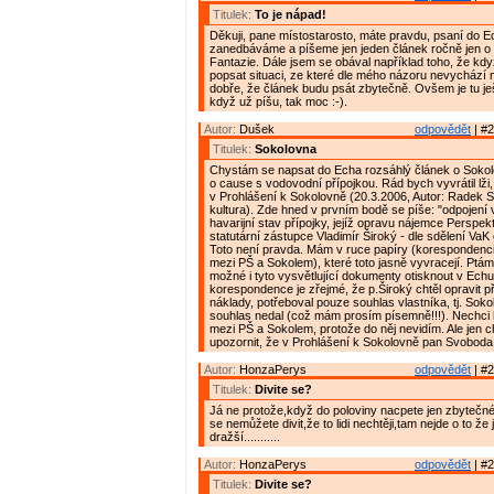
Titulek:
To je nápad!
Děkuji, pane místostarosto, máte pravdu, psaní do E
zanedbáváme a píšeme jen jeden článek ročně jen o 
Fantazie. Dále jsem se obával například toho, že kd
popsat situaci, ze které dle mého názoru nevychází
dobře, že článek budu psát zbytečně. Ovšem je tu ješt
když už píšu, tak moc :-).
Autor:
Dušek
odpovědět
| #2
Titulek:
Sokolovna
Chystám se napsat do Echa rozsáhlý článek o Sokol
o cause s vodovodní přípojkou. Rád bych vyvrátil lži, 
v Prohlášení k Sokolovně (20.3.2006, Autor: Radek 
kultura). Zde hned v prvním bodě se píše: "odpojení 
havarijní stav přípojky, jejíž opravu nájemce Perspek
statutární zástupce Vladimír Široký - dle sdělení VaK o
Toto není pravda. Mám v ruce papíry (korespondenc
mezi PŠ a Sokolem), které toto jasně vyvracejí. Ptám s
možné i tyto vysvětlující dokumenty otisknout v Echu
korespondence je zřejmé, že p.Široký chtěl opravit p
náklady, potřeboval pouze souhlas vlastníka, tj. Sokol
souhlas nedal (což mám prosím písemně!!!). Nechci 
mezi PŠ a Sokolem, protože do něj nevidím. Ale jen c
upozornit, že v Prohlášení k Sokolovně pan Svoboda
Autor:
HonzaPerys
odpovědět
| #2
Titulek:
Divite se?
Já ne protože,když do poloviny nacpete jen zbytečné
se nemůžete divit,že to lidi nechtěji,tam nejde o to že
dražší...........
Autor:
HonzaPerys
odpovědět
| #2
Titulek:
Divite se?