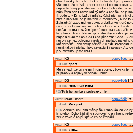
chotěbořských spolků. Pokud Echo sledujete pravideln
všimnout, že právě farnost poslední dobou polevila 
neposílá. Svoji pravidelnou rubriku v Echu ale může 
nám třeba pan Pravda každý měsíc napíše, co je nové
fi, bude to v Echu každý měsíc. Když nám ochránci 
měsíc napíšou, co je nového v Podoubraví, bude to 
Zahrádkáři zase mohou zavést rubriku, ve které pora
měsíci udělat na okrasné nebo zeleninové zahrádce.
posílat fotografie svých úlovků nebo naopak zvěře v p
lovy beze zbraní. Námětů jsou desítky a záleží jen n
najde a bude mít chuť do Echa přispívat. Cena 15kor
něco více než polovinu výrobních nákladů na jedno č
každoročně Echo dotuje téměř 250 tisíci korunami. 
nemá takový náklad, jako celostátní časopisy. A ty ce
jsou většinou ještě dražší.
Autor:
KG
odpovědět
| #1
Titulek:
sport
Mě se vadí, že tam je minimum sportu, vždycky jen f
přípravky a nějaký to běhání...nuda.
Autor:
DS
odpovědět
| #1
Titulek:
Re:Obsah Echa
To je jak agitka z padesátých let.
Autor:
Milan Linhart
odpovědět
| #1
Titulek:
Re:sport
Sportovci do Echa málo píšou, fanoušci se víc vy
ichotebor. Echo žádného sportovního ani jiného reda
zcela závislé na příspěvcích od čtenářů.
Autor:
KG
odpovědět
| #1
Titulek:
a co...