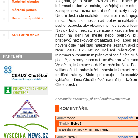
fotografií, je to stále příznivá cena. Navíc je
Radniční okénko
informací o dění ve městě, uveřejňují se v něm
Městská policie
zastupitelstva, různá úřední sdělení, texty nový
Úřední desku čte málokdo, místní rozhlas funguje
Komunální politika
města. Proto také město hradí polovinu nákladů 
svého rozpočtu, aby občané měli k dispozici levný
Navíc v Echu neexistuje cenzura a každý si tam 
KULTURNÍ AKCE
názor na dění ve městě nebo politický přís
příspěvků neziskových organizací, škol, apod. je
novém čísle například naleznete seznam akcí 
rámci oslav 675 let od udělení městských 
informaci o komunitním plánování sociálních služ
PARTNEŘI
jídelně, 3 strany informací Hasičského záchran
Vysočina, informace o dalším ročníku Miss Pod
velikonočních bohoslužeb, spostu informací ze 
tradiční rubriky. Stále pokračuje i fotosout
vyhlášeno téma Chotěbořské nádraží, na květen 
Chotěbořska.
Komentáře zastaveny, již není možno komentovat.
KOMENTÁŘE:
Autor:
tonda
odpovědět
| #
Titulek:
Echo?
jo ale dohromady v něm nic není...
Autor:
Patrik F.
odpovědět
| #