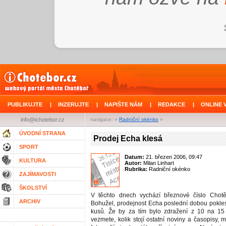
PUBLIKUJTE
|
INZERUJTE
|
NAPIŠTE NÁM
|
REDAKCE
|
ONLINE 
info@ichotebor.cz
navigace: »
Radniční okénko
»
ÚVODNÍ STRANA
Prodej Echa klesá
SPORT
Datum:
21. březen 2006, 09:47
KULTURA
Autor:
Milan Linhart
Rubrika:
Radniční okénko
ZAJÍMAVOSTI
ŠKOLSTVÍ
V těchto dnech vychází březnové číslo Chot
ARCHIV
Bohužel, prodejnost Echa poslední dobou pokle
kusů. Že by za tím bylo zdražení z 10 na 15
vezmete, kolik stojí ostatní noviny a časopisy, m