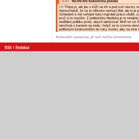
Titulek:
Re:Re:Re:Sokolovna pravda
Třeba jo, ale jdu s kůží na trh a pod své názory s
Samozřejmě, že se to někomu nemusí líbit, ale to je p
Vzhledem k mé veřejné fukci mají lidé právo vědět, c
proč si to myslím. Z politického hlediska je to netaktic
nedělám politiku proto, abych taktizoval. Mně se víc líb
otevřená s kartami na stole, i když se to zrovna nen
politickým konkurentům do ruky munici, aby na mne mo
Komentáře zastaveny, již není možno komentovat.
RSS
|
Redakce