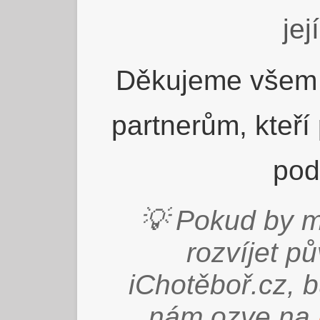
jej
Děkujeme všem 
partnerům, kteří
pod
💡 Pokud by m
rozvíjet p
iChotěboř.cz, 
nám ozve na