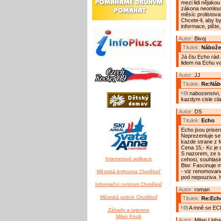
mezi lidi nějakou
zákona neomlouv
měsíc prolistova
Chcete-li, aby b
informace, pište
Autor:
Bivoj
Titulek:
Nábože
Já čtu Echo rád 
lidem na Echu va
Autor:
JJ
Titulek:
Re:Náb
nabozenstvi, 
kazdym cisle cla
Autor:
DS
Titulek:
Echo
Echo jsou priser
Neprezentuje se 
kazde strane z f
Cena 15,- Kc je 
S nazorem, ze se
Internetové aplikace
cehosi, souhlasim
Btw: Fascinuje m
- viz renomovane
Městská knihovna Chotěboř
pod nepouziva. 
Informační centrum Chotěboř
Autor:
roman
Městská policie Chotěboř
Titulek:
Re:Ech
A mně se ECH
Záhady a tajemno
Milan Knob
Autor:
Milan Linha