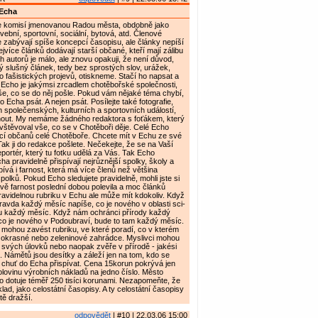
Echa
e komisí jmenovanou Radou města, obdobně jako
vební, sportovní, sociální, bytová, atd. Členové
 zabývají spíše koncepcí časopisu, ale články nepíší
ejvíce článků dodávají starší občané, kteří mají zálibu
ch autorů je málo, ale znovu opakuji, že není důvod,
ý slušný článek, tedy bez sprostých slov, urážek,
o fašistických projevů, otiskneme. Stačí ho napsat a
 Echo je jakýmsi zrcadlem chotěbořské společnosti,
še, co se do něj pošle. Pokud vám nějaké téma chybí,
Echa psát. A nejen psát. Posílejte také fotografie,
 společenských, kulturních a sportovních událostí,
knout. My nemáme žádného redaktora s foťákem, který
vštěvoval vše, co se v Chotěboři děje. Celé Echo
í občanů celé Chotěboře. Chcete mít v Echu ze své
Tak ji do redakce pošlete. Nečekejte, že se na Vaší
eportér, který tu fotku udělá za Vás. Tak Echo
a pravidelně přispívají nejrůznější spolky, školy a
pívá i farnost, která má více členů než většina
olků. Pokud Echo sledujete pravidelně, mohli jste si
vě farnost poslední dobou polevila a moc článků
pravidelnou rubriku v Echu ale může mít kdokoliv. Když
avda každý měsíc napíše, co je nového v oblasti sci-
chu každý měsíc. Když nám ochránci přírody každý
co je nového v Podoubraví, bude to tam každý měsíc.
mohou zavést rubriku, ve které poradí, co v kterém
a okrasné nebo zeleninové zahrádce. Myslivci mohou
ie svých úlovků nebo naopak zvěře v přírodě - jakési
. Námětů jsou desítky a záleží jen na tom, kdo se
 chuť do Echa přispívat. Cena 15korun pokrývá jen
lovinu výrobních nákladů na jedno číslo. Město
 dotuje téměř 250 tisíci korunami. Nezapomeňte, že
ad, jako celostátní časopisy. A ty celostátní časopisy
tě dražší.
odpovědět
| #10 | 22.03.06 15:00