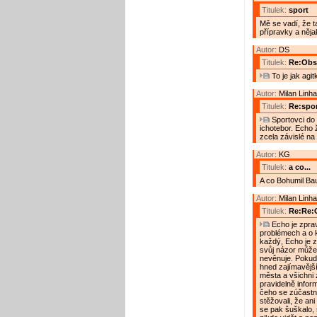
Titulek:
sport
Mě se vadí, že t
přípravky a něja
Autor:
DS
Titulek:
Re:Obs
To je jak agit
Autor:
Milan Linha
Titulek:
Re:spor
Sportovci do 
ichotebor. Echo 
zcela závislé na
Autor:
KG
Titulek:
a co...
A co Bohumil Ba
Autor:
Milan Linha
Titulek:
Re:Re:
Echo je zprav
problémech a o k
každý, Echo je z
svůj názor může 
nevěnuje. Pokud 
hned zajímavější
města a všichni 
pravidelně inform
čeho se zúčastni
stěžovali, že an
se pak šuškalo,