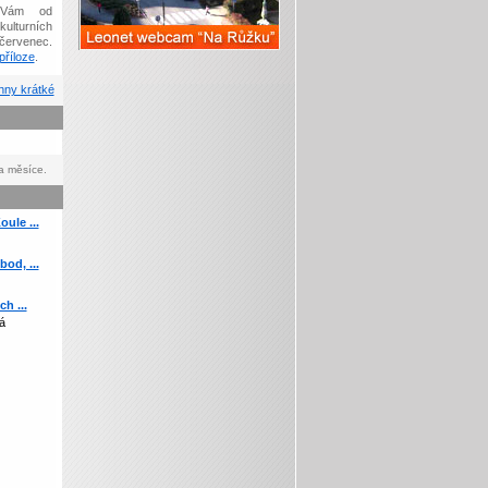
Vám od
kulturních
červenec.
říloze
.
ny krátké
a měsíce.
ule ...
od, ...
h ...
á