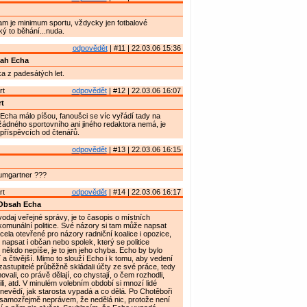
am je minimum sportu, vždycky jen fotbalové
ký to běhání...nuda.
odpovědět
| #11 | 22.03.06 15:36
ah Echa
ka z padesátých let.
rt
odpovědět
| #12 | 22.03.06 16:07
t
Echa málo píšou, fanoušci se víc vyřádí tady na
žádného sportovního ani jiného redaktora nemá, je
 příspěvcích od čtenářů.
odpovědět
| #13 | 22.03.06 16:15
umgartner ???
rt
odpovědět
| #14 | 22.03.06 16:17
Obsah Echa
odaj veřejné správy, je to časopis o místních
omunální politice. Své názory si tam může napsat
cela otevřené pro názory radniční koalice i opozice,
napsat i občan nebo spolek, který se politice
někdo nepíše, je to jen jeho chyba. Echo by bylo
 a čtivější. Mimo to slouží Echo i k tomu, aby vedení
zastupitelé průběžně skládali účty ze své práce, tedy
ovali, co právě dělají, co chystají, o čem rozhodli,
li, atd. V minulém volebním období si mnozí lidé
i nevědí, jak starosta vypadá a co dělá. Po Chotěboři
 samozřejmě neprávem, že nedělá nic, protože není