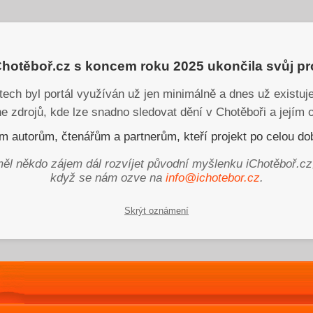
iChotěboř.cz s koncem roku 2025 ukončila svůj p
tech byl portál využíván už jen minimálně a dnes už existu
ne zdrojů, kde lze snadno sledovat dění v Chotěboři a jejím o
 autorům, čtenářům a partnerům, kteří projekt po celou dob
ěl někdo zájem dál rozvíjet původní myšlenku iChotěboř.cz
když se nám ozve na
info@ichotebor.cz
.
Skrýt oznámení