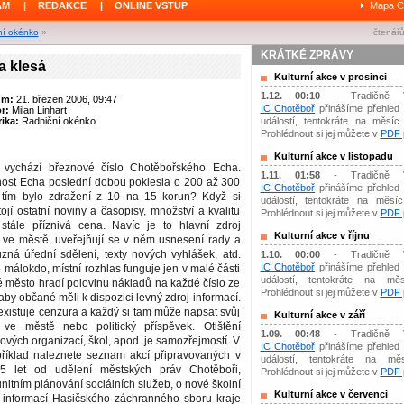
ÁM
|
REDAKCE
|
ONLINE VSTUP
Mapa C
ní okénko
»
čtenářů
KRÁTKÉ ZPRÁVY
a klesá
Kulturní akce v prosinci
1.12. 00:10
- Tradičně 
um:
21. březen 2006, 09:47
IC Chotěboř
přinášíme přehled 
or:
Milan Linhart
ika:
Radniční okénko
událostí, tentokráte na měsíc 
Prohlédnout si jej můžete v
PDF p
Kulturní akce v listopadu
 vychází březnové číslo Chotěbořského Echa.
1.11. 01:58
- Tradičně 
nost Echa poslední dobou poklesla o 200 až 300
IC Chotěboř
přinášíme přehled 
 tím bylo zdražení z 10 na 15 korun? Když si
událostí, tentokráte na měsíc 
tojí ostatní noviny a časopisy, množství a kvalitu
Prohlédnout si jej můžete v
PDF p
o stále příznivá cena. Navíc je to hlavní zdroj
Kulturní akce v říjnu
í ve městě, uveřejňují se v něm usnesení rady a
různá úřední sdělení, texty nových vyhlášek, atd.
1.10. 00:00
- Tradičně 
IC Chotěboř
přinášíme přehled 
 málokdo, místní rozhlas funguje jen v malé části
událostí, tentokráte na měs
é město hradí polovinu nákladů na každé číslo ze
Prohlédnout si jej můžete v
PDF p
aby občané měli k dispozici levný zdroj informací.
xistuje cenzura a každý si tam může napsat svůj
Kulturní akce v září
ve městě nebo politický příspěvek. Otištění
1.09. 00:48
- Tradičně 
ových organizací, škol, apod. je samozřejmostí. V
IC Chotěboř
přinášíme přehled 
říklad naleznete seznam akcí připravovaných v
událostí, tentokráte na mě
5 let od udělení městských práv Chotěboři,
Prohlédnout si jej můžete v
PDF p
nitním plánování sociálních služeb, o nové školní
Kulturní akce v červenci
ny informací Hasičského záchranného sboru kraje