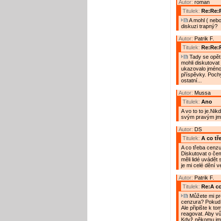
Autor:
roman
Titulek:
Re:Re:
A mohl ( nebo
diskuzi trapný?
Autor:
Patrik F.
Titulek:
Re:Re:
Tady se opět 
mohli diskutovat
ukazovalo jméno 
příspěvky. Pochy
ostatní...
Autor:
Mussa
Titulek:
Ano
A vo to to je.Ni
svým pravým jm
Autor:
DS
Titulek:
A co tř
A co třeba cenzu
Diskutovat o če
měli lidé uvádět
je mi celé dění 
Autor:
Patrik F.
Titulek:
Re:A co
Můžete mi pro
cenzura? Pokud m
Ale připište k t
reagovat. Aby vů
Když někomu jmen