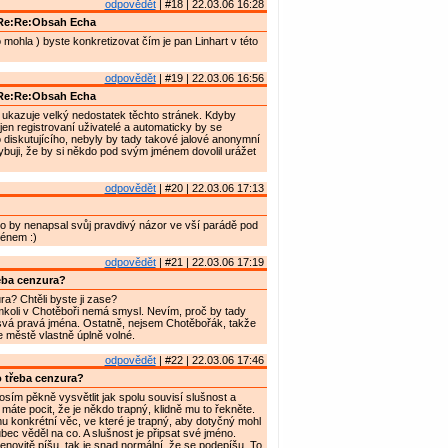
odpovědět
| #18 | 22.03.06 16:28
Re:Re:Obsah Echa
 mohla ) byste konkretizovat čím je pan Linhart v této
odpovědět
| #19 | 22.03.06 16:56
Re:Re:Obsah Echa
ukazuje velký nedostatek těchto stránek. Kdyby
 jen registrovaní uživatelé a automaticky by se
diskutujícího, nebyly by tady takové jalové anonymní
buji, že by si někdo pod svým jménem dovolil urážet
odpovědět
| #20 | 22.03.06 17:13
kdo by nenapsal svůj pravdivý názor ve vší parádě pod
énem :)
odpovědět
| #21 | 22.03.06 17:19
eba cenzura?
ra? Chtěli byste ji zase?
mkoli v Chotěboři nemá smysl. Nevím, proč by tady
 svá pravá jména. Ostatně, nejsem Chotěbořák, takže
ve městě vlastně úplně volné.
odpovědět
| #22 | 22.03.06 17:46
 třeba cenzura?
sím pěkně vysvětlit jak spolu souvisí slušnost a
áte pocit, že je někdo trapný, klidně mu to řekněte.
omu konkrétní věc, ve které je trapný, aby dotyčný mohl
bec věděl na co. A slušnost je připsat své jméno.
ovitě píšu, tak je snad normální, že se podepíšu. To