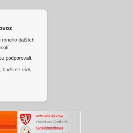
rovoz
je mnoho dalších
kolí.
u podporovali.
, budeme rádi,
www.chotebor.cz
oficiální web Chotěboře
harry.ichotebor.cz