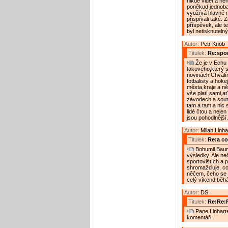
nikde vidět a ne
poněkud jednoba
využívá hlavně r
přispívali také. 
příspěvek, ale t
byl netisknutelný
Autor:
Petr Knob
Titulek:
Re:spor
Že je v Echu 
takového,který s
novinách.Chválí
fotbalisty a hoke
města,kraje a ně
vše platí sami,a
závodech a sout
tam a tam a nic 
lidé čtou a nejen
jsou pohodlnější
Autor:
Milan Linha
Titulek:
Re:a co.
Bohumil Baum
výsledky. Ale ne
sportovištích a 
shromažďuje, co
něčem, čeho se s
celý víkend běhá
Autor:
DS
Titulek:
Re:Re:
Pane Linharte
komentáři.