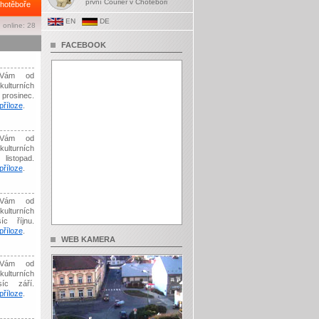
první Courier v Chotěboři
hotěboře
EN
DE
 online: 28
FACEBOOK
Vám od
kulturních
prosinec.
říloze
.
Vám od
kulturních
listopad.
říloze
.
Vám od
kulturních
íc říjnu.
říloze
.
WEB KAMERA
Vám od
kulturních
síc září.
říloze
.