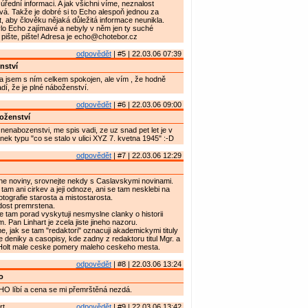
 úřední informaci. A jak všichni víme, neznalost
á. Takže je dobré si to Echo alespoň jednou za
t, aby člověku nějaká důležitá informace neunikla.
ylo Echo zajímavé a nebyly v něm jen ty suché
, pište, pište! Adresa je echo@chotebor.cz
odpovědět
| #5 | 22.03.06 07:39
nství
a jsem s ním celkem spokojen, ale vím , že hodně
dí, že je plné náboženství.
odpovědět
| #6 | 22.03.06 09:00
oženství
nenabozenstvi, me spis vadi, ze uz snad pet let je v
nek typu "co se stalo v ulici XYZ 7. kvetna 1945" :-D
odpovědět
| #7 | 22.03.06 12:29
ne noviny, srovnejte nekdy s Caslavskymi novinami.
tam ani cirkev a jeji odnoze, ani se tam nesklebi na
otografie starosta a mistostarosta.
dost premrstena.
 tam porad vyskytuji nesmyslne clanky o historii
. Pan Linhart je zcela jiste jineho nazoru.
e, jak se tam "redaktori" oznacuji akademickymi tituly
 deniky a casopisy, kde zadny z redaktoru titul Mgr. a
Holt male ceske pomery maleho ceskeho mesta.
odpovědět
| #8 | 22.03.06 13:24
o
O líbí a cena se mi přemrštěná nezdá.
rt
odpovědět
| #9 | 22.03.06 13:42