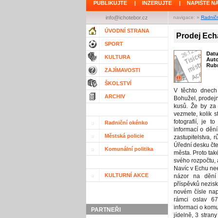
PUBLIKUJTE
|
INZERUJTE
|
NAPIŠTE N
info@ichotebor.cz
navigace: »
Radnič
ÚVODNÍ STRANA
Prodej Ech
SPORT
Dat
KULTURA
Aut
Rubr
ZAJÍMAVOSTI
ŠKOLSTVÍ
V těchto dnech
ARCHIV
Bohužel, prodej
kusů. Že by za
vezmete, kolik s
fotografií, je t
Radniční okénko
informací o děn
Městská policie
zastupitelstva, 
Úřední desku čte
Komunální politika
města. Proto tak
svého rozpočtu, 
Navíc v Echu nee
KULTURNÍ AKCE
názor na dění 
příspěvků nezisk
novém čísle nap
rámci oslav 67
informaci o komu
PARTNEŘI
jídelně, 3 stra