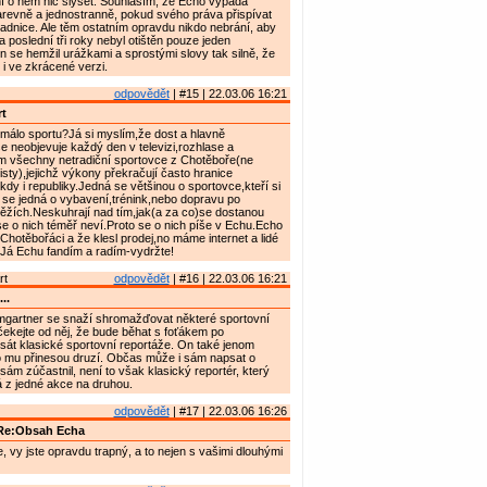
ní o něm nic slyšet. Souhlasím, že Echo vypadá
revně a jednostranně, pokud svého práva přispívat
adnice. Ale těm ostatním opravdu nikdo nebrání, aby
Za poslední tři roky nebyl otištěn pouze jeden
en se hemžil urážkami a sprostými slovy tak silně, že
 i ve zkrácené verzi.
odpovědět
| #15 | 22.03.06 16:21
t
málo sportu?Já si myslím,že dost a hlavně
e neobjevuje každý den v televizi,rozhlase a
m všechny netradiční sportovce z Chotěboře(ne
jisty),jejichž výkony překračují často hranice
kdy i republiky.Jedná se většinou o sportovce,kteří si
ť se jedná o vybavení,trénink,nebo dopravu po
ěžích.Neskuhrají nad tím,jak(a za co)se dostanou
se o nich téměř neví.Proto se o nich píše v Echu.Echo
 Chotěbořáci a že klesl prodej,no máme internet a lidé
.Já Echu fandím a radím-vydržte!
rt
odpovědět
| #16 | 22.03.06 16:21
..
gartner se snaží shromažďovat některé sportovní
čekejte od něj, že bude běhat s foťákem po
psát klasické sportovní reportáže. On také jenom
 mu přinesou druzí. Občas může i sám napsat o
ám zúčastnil, není to však klasický reportér, který
 z jedné akce na druhou.
odpovědět
| #17 | 22.03.06 16:26
Re:Obsah Echa
, vy jste opravdu trapný, a to nejen s vašimi dlouhými