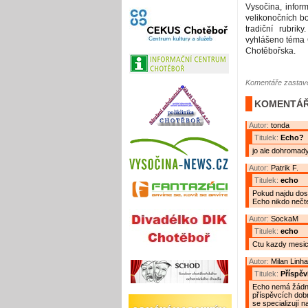
Vysočina, infor
velikonočních b
tradiční rubrik
vyhlášeno téma 
Chotěbořska.
Komentáře zastave
KOMENTÁŘ
Autor:
tonda
Titulek:
Echo?
jo ale dohromady
Autor:
Patrik F.
Titulek:
echo
Pokud najdu dost
Echo nikdo nečte
Autor:
SockaM
Titulek:
echo
Ctu kazdy mesic:
Autor:
Milan Linha
Titulek:
Příspěv
Echo nemá žádné
příspěvcích dobr
se specializují n