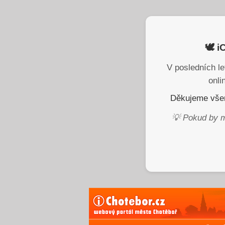
🕊️ 
V posledních le
onli
Děkujeme všem
💡 Pokud by m