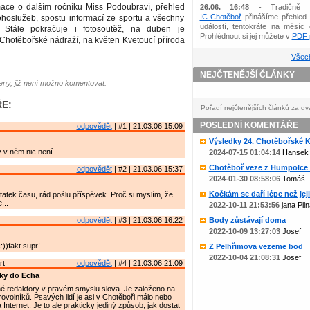
mace o dalším ročníku Miss Podoubraví, přehled
26.06. 16:48
- Tradičně 
IC Chotěboř
přinášíme přehled 
ohoslužeb, spostu informací ze sportu a všechny
událostí, tentokráte na měsíc 
y. Stále pokračuje i fotosoutěž, na duben je
Prohlédnout si jej můžete v
PDF p
Chotěbořské nádraží, na květen Kvetoucí příroda
Všech
NEJČTENĚJŠÍ ČLÁNKY
ny, již není možno komentovat.
E:
Pořadí nejčtenějších článků za dv
POSLEDNÍ KOMENTÁŘE
odpovědět
| #1 | 21.03.06 15:09
Výsledky 24. Chotěbořské Ko
 v něm nic není...
2024-07-15 01:04:14
Hansek
Chotěboř veze z Humpolce b
odpovědět
| #2 | 21.03.06 15:37
2024-01-30 08:58:06
Tomáš
Kočkám se daří lépe než jejic
atek času, rád pošlu příspěvek. Proč si myslím, že
...
2022-10-11 21:53:56
jana Piln
odpovědět
| #3 | 21.03.06 16:22
Body zůstávají doma
2022-10-09 13:27:03
Josef
))fakt supr!
Z Pelhřimova vezeme bod
2022-10-04 21:08:31
Josef
rt
odpovědět
| #4 | 21.03.06 21:09
ky do Echa
 redaktory v pravém smyslu slova. Je založeno na
ovolníků. Psavých lidí je asi v Chotěboři málo nebo
a Internet. Je to ale prakticky jediný způsob, jak dostat