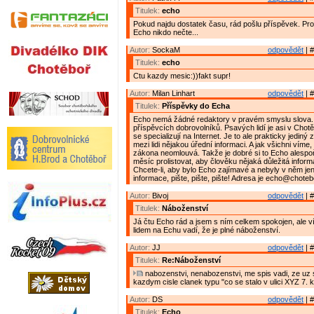
Titulek:
echo
Pokud najdu dostatek času, rád pošlu příspěvek. Pro
Echo nikdo nečte...
Autor:
SockaM
odpovědět
| #
Titulek:
echo
Ctu kazdy mesic:))fakt supr!
Autor:
Milan Linhart
odpovědět
| #
Titulek:
Příspěvky do Echa
Echo nemá žádné redaktory v pravém smyslu slova.
příspěvcích dobrovolníků. Psavých lidí je asi v Chot
se specializují na Internet. Je to ale prakticky jediný
mezi lidi nějakou úřední informaci. A jak všichni víme
zákona neomlouvá. Takže je dobré si to Echo alespo
měsíc prolistovat, aby člověku nějaká důležitá inform
Chcete-li, aby bylo Echo zajímavé a nebyly v něm je
informace, pište, pište, pište! Adresa je echo@choteb
Autor:
Bivoj
odpovědět
| #
Titulek:
Náboženství
Já čtu Echo rád a jsem s ním celkem spokojen, ale v
lidem na Echu vadí, že je plné náboženství.
Autor:
JJ
odpovědět
| #
Titulek:
Re:Náboženství
nabozenstvi, nenabozenstvi, me spis vadi, ze uz s
kazdym cisle clanek typu "co se stalo v ulici XYZ 7. 
Autor:
DS
odpovědět
| #
Titulek:
Echo