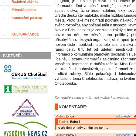
fotografií, je to stále příznivá cena. Navíc je
Radniční okénko
informací o dění ve městě, uveřejňují se v něm
Městská policie
zastupitelstva, různá úřední sdělení, texty nový
Úřední desku čte málokdo, místní rozhlas funguje
Komunální politika
města. Proto také město hradí polovinu nákladů 
svého rozpočtu, aby občané měli k dispozici levný
Navíc v Echu neexistuje cenzura a každý si tam 
KULTURNÍ AKCE
názor na dění ve městě nebo politický přís
příspěvků neziskových organizací, škol, apod. je
novém čísle například naleznete seznam akcí 
rámci oslav 675 let od udělení městských 
informaci o komunitním plánování sociálních služ
PARTNEŘI
jídelně, 3 strany informací Hasičského záchran
Vysočina, informace o dalším ročníku Miss Pod
velikonočních bohoslužeb, spostu informací ze 
tradiční rubriky. Stále pokračuje i fotosout
vyhlášeno téma Chotěbořské nádraží, na květen 
Chotěbořska.
Komentáře zastaveny, již není možno komentovat.
KOMENTÁŘE:
Autor:
tonda
odpovědět
| #
Titulek:
Echo?
jo ale dohromady v něm nic není...
Autor:
Patrik F.
odpovědět
| #