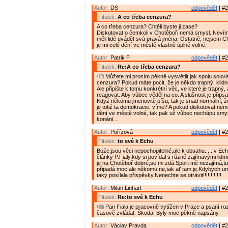
Autor:
DS
odpovědět
| #2
Titulek:
A co třeba cenzura?
A co třeba cenzura? Chtěli byste ji zase?
Diskutovat o čemkoli v Chotěboři nemá smysl. Nevím
měli lidé uvádět svá pravá jména. Ostatně, nejsem C
je mi celé dění ve městě vlastně úplně volné.
Autor:
Patrik F.
odpovědět
| #2
Titulek:
Re:A co třeba cenzura?
Můžete mi prosím pěkně vysvětlit jak spolu souvis
cenzura? Pokud máte pocit, že je někdo trapný, klidn
Ale připište k tomu konkrétní věc, ve které je trapný
reagovat. Aby vůbec věděl na co. A slušnost je přips
Když někomu jmenovitě píšu, tak je snad normální, ž
je totiž ta demokracie, víme? A pokud diskutovat ne
dění ve městě volné, tak pak už vůbec nechápu smy
konání...
Autor:
Pořízová
odpovědět
| #2
Titulek:
to své k Echu
Bože,jsou věci nepochopitelné,ale k obsahu......v Echu
články P.Fialy,kdy si povídal s různě zajímavými lidm
je na Chotěboř dobré,se mi zdá.Sport mě nezajímá,tu
připadá moc,ale někomu ne,tak ať tam je.Kdybych u
taky posílala přispěvky.Nenechte se otrávit!!!!!!!!!!!!
Autor:
Milan Linhart
odpovědět
| #2
Titulek:
Re:to své k Echu
Pan Fiala je pracovně vytížen v Praze a psaní ro
časově zvládat. Škoda! Byly moc pěkně napsány.
Autor:
Václav Pravda
odpovědět
| #2