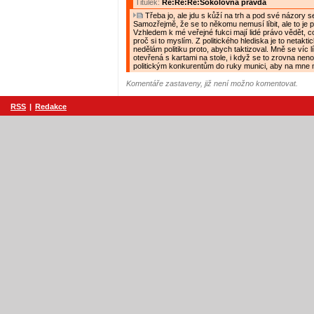
Titulek:
Re:Re:Re:Sokolovna pravda
Třeba jo, ale jdu s kůží na trh a pod své názory s
Samozřejmě, že se to někomu nemusí líbit, ale to je p
Vzhledem k mé veřejné fukci mají lidé právo vědět, c
proč si to myslím. Z politického hlediska je to netaktic
nedělám politiku proto, abych taktizoval. Mně se víc líb
otevřená s kartami na stole, i když se to zrovna nen
politickým konkurentům do ruky munici, aby na mne mo
Komentáře zastaveny, již není možno komentovat.
RSS
|
Redakce