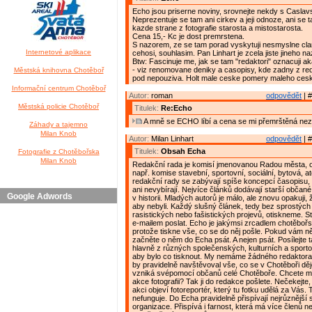
Echo jsou priserne noviny, srovnejte nekdy s Caslav
Neprezentuje se tam ani cirkev a jeji odnoze, ani se 
kazde strane z fotografie starosta a mistostarosta.
Cena 15,- Kc je dost premrstena.
S nazorem, ze se tam porad vyskytuji nesmyslne clan
Internetové aplikace
cehosi, souhlasim. Pan Linhart je zcela jiste jineho na
Btw: Fascinuje me, jak se tam "redaktori" oznacuji ak
- viz renomovane deniky a casopisy, kde zadny z reda
Městská knihovna Chotěboř
pod nepouziva. Holt male ceske pomery maleho ces
Informační centrum Chotěboř
Autor:
roman
odpovědět
| #
Městská policie Chotěboř
Titulek:
Re:Echo
A mně se ECHO líbí a cena se mi přemrštěná nez
Záhady a tajemno
Milan Knob
Autor:
Milan Linhart
odpovědět
| #
Titulek:
Obsah Echa
Fotografie z Chotěbořska
Milan Knob
Redakční rada je komisí jmenovanou Radou města, 
např. komise stavební, sportovní, sociální, bytová, a
redakční rady se zabývají spíše koncepcí časopisu, 
ani nevybírají. Nejvíce článků dodávají starší občané,
Google Adwords
v historii. Mladých autorů je málo, ale znovu opakuji,
aby nebyli. Každý slušný článek, tedy bez sprostých 
rasistických nebo fašistických projevů, otiskneme. S
e-mailem poslat. Echo je jakýmsi zrcadlem chotěbořs
protože tiskne vše, co se do něj pošle. Pokud vám n
začněte o něm do Echa psát. A nejen psát. Posílejte t
hlavně z různých společenských, kulturních a sporto
aby bylo co tisknout. My nemáme žádného redaktora
by pravidelně navštěvoval vše, co se v Chotěboři dě
vzniká svépomocí občanů celé Chotěboře. Chcete m
akce fotografii? Tak ji do redakce pošlete. Nečekejte
akci objeví fotoreportér, který tu fotku udělá za Vás.
nefunguje. Do Echa pravidelně přispívají nejrůznější 
organizace. Přispívá i farnost, která má více členů n