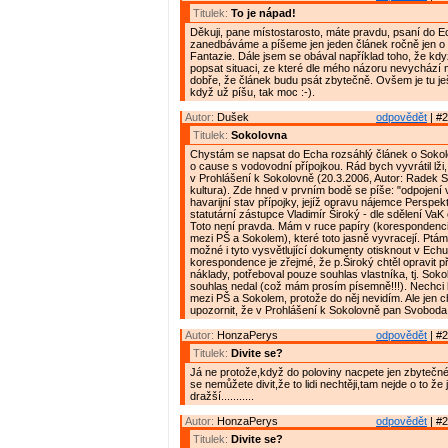
Titulek:
To je nápad!
Děkuji, pane místostarosto, máte pravdu, psaní do E
zanedbáváme a píšeme jen jeden článek ročně jen o 
Fantazie. Dále jsem se obával například toho, že kd
popsat situaci, ze které dle mého názoru nevychází
dobře, že článek budu psát zbytečně. Ovšem je tu ješt
když už píšu, tak moc :-).
Autor:
Dušek
odpovědět
| #2
Titulek:
Sokolovna
Chystám se napsat do Echa rozsáhlý článek o Sokol
o cause s vodovodní přípojkou. Rád bych vyvrátil lži, 
v Prohlášení k Sokolovně (20.3.2006, Autor: Radek 
kultura). Zde hned v prvním bodě se píše: "odpojení 
havarijní stav přípojky, jejíž opravu nájemce Perspek
statutární zástupce Vladimír Široký - dle sdělení VaK o
Toto není pravda. Mám v ruce papíry (korespondenc
mezi PŠ a Sokolem), které toto jasně vyvracejí. Ptám s
možné i tyto vysvětlující dokumenty otisknout v Echu
korespondence je zřejmé, že p.Široký chtěl opravit p
náklady, potřeboval pouze souhlas vlastníka, tj. Sokol
souhlas nedal (což mám prosím písemně!!!). Nechci 
mezi PŠ a Sokolem, protože do něj nevidím. Ale jen c
upozornit, že v Prohlášení k Sokolovně pan Svoboda
Autor:
HonzaPerys
odpovědět
| #2
Titulek:
Divite se?
Já ne protože,když do poloviny nacpete jen zbytečné
se nemůžete divit,že to lidi nechtěji,tam nejde o to že
dražší...........
Autor:
HonzaPerys
odpovědět
| #2
Titulek:
Divite se?