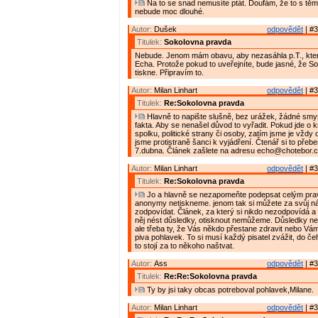
Na to se snad nemusíte ptát. Doufám, že to s těmi
nebude moc dlouhé.
Autor:
Dušek
odpovědět
| #3
Titulek:
Sokolovna pravda
Nebude. Jenom mám obavu, aby nezasáhla p.T., která
Echa. Protože pokud to uveřejníte, bude jasné, že So
tiskne. Připravím to.
Autor:
Milan Linhart
odpovědět
| #3
Titulek:
Re:Sokolovna pravda
Hlavně to napište slušně, bez urážek, žádné smy
fakta. Aby se nenašel důvod to vyřadit. Pokud jde o k
spolku, politické strany či osoby, zatím jsme je vždy oti
jsme protistraně šanci k vyjádření. Čtenář si to přeb
7.dubna. Článek zašlete na adresu echo@chotebor.
Autor:
Milan Linhart
odpovědět
| #3
Titulek:
Re:Sokolovna pravda
Jo a hlavně se nezapomeňte podepsat celým pr
anonymy netiskneme. jenom tak si můžete za svůj ná
zodpovídat. Článek, za který si nikdo nezodpovídá a
něj nést důsledky, otisknout nemůžeme. Důsledky ne
ale třeba ty, že Vás někdo přestane zdravit nebo Vá
piva pohlavek. To si musí každý pisatel zvážit, do čeh
to stojí za to někoho naštvat.
Autor:
Ass
odpovědět
| #3
Titulek:
Re:Re:Sokolovna pravda
Ty by jsi taky obcas potreboval pohlavek,Milane.
Autor:
Milan Linhart
odpovědět
| #3