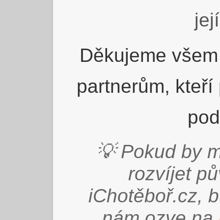
jej
Děkujeme všem 
partnerům, kteří
pod
💡 Pokud by m
rozvíjet p
iChotěboř.cz, 
nám ozve na