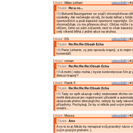
Autor:
Milan Linhart
odpovědět
| #1
Titulek:
Re:a co...
Bohumil Baumgartner se snaží shromažďovat něk
výsledky. Ale nečekejte od něj, že bude běhat s foťá
sportovištích a psát klasické sportovní reportáže. O
shromažďuje, co mu přinesou druzí. Občas může i 
něčem, čeho se sám zúčastnil, není to však klasický 
celý víkend běhá z jedné akce na druhou.
Autor:
DS
odpovědět
| #1
Titulek:
Re:Re:Re:Obsah Echa
Pane Linharte, vy jste opravdu trapný, a to nejen
komentáři.
Autor:
roman
odpovědět
| #1
Titulek:
Re:Re:Re:Re:Obsah Echa
A mohl ( nebo mohla ) byste konkretizovat čím je p
diskuzi trapný?
Autor:
Patrik F.
odpovědět
| #1
Titulek:
Re:Re:Re:Re:Obsah Echa
Tady se opět ukazuje velký nedostatek těchto st
mohli diskutovat jen registrovaní uživatelé a automat
ukazovalo jméno diskutujícího, nebyly by tady takov
příspěvky. Pochybuji, že by si někdo pod svým jméne
ostatní...
Autor:
Mussa
odpovědět
| #2
Titulek:
Ano
A vo to to je.Nikdo by nenapsal svůj pravdivý názor 
svým pravým jménem :)