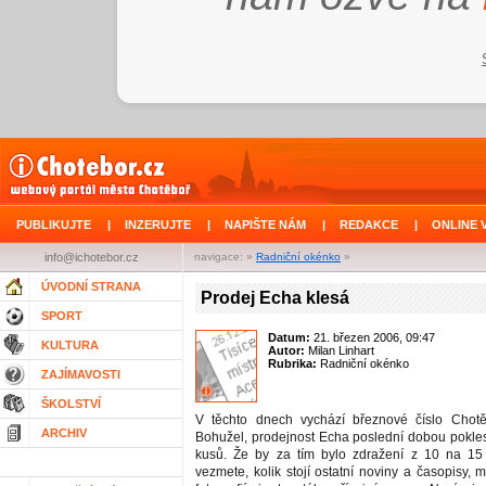
PUBLIKUJTE
|
INZERUJTE
|
NAPIŠTE NÁM
|
REDAKCE
|
ONLINE 
info@ichotebor.cz
navigace: »
Radniční okénko
»
ÚVODNÍ STRANA
Prodej Echa klesá
SPORT
Datum:
21. březen 2006, 09:47
KULTURA
Autor:
Milan Linhart
Rubrika:
Radniční okénko
ZAJÍMAVOSTI
ŠKOLSTVÍ
V těchto dnech vychází březnové číslo Chot
ARCHIV
Bohužel, prodejnost Echa poslední dobou pokle
kusů. Že by za tím bylo zdražení z 10 na 15
vezmete, kolik stojí ostatní noviny a časopisy, m