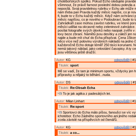
chotěbořských spolků. Pokud Echo sledujete pravideln
všimnout, že právě farnost poslední dobou polevila 
neposílá. Svoji pravidelnou rubriku v Echu ale může 
nám třeba pan Pravda každý měsíc napíše, co je nové
fi, bude to v Echu každý měsíc. Když nám ochránci 
měsíc napíšou, co je nového v Podoubraví, bude to 
Zahrádkáři zase mohou zavést rubriku, ve které pora
měsíci udělat na okrasné nebo zeleninové zahrádce.
posílat fotografie svých úlovků nebo naopak zvěře v p
lovy beze zbraní. Námětů jsou desítky a záleží jen n
najde a bude mít chuť do Echa přispívat. Cena 15kor
něco více než polovinu výrobních nákladů na jedno č
každoročně Echo dotuje téměř 250 tisíci korunami. 
nemá takový náklad, jako celostátní časopisy. A ty ce
jsou většinou ještě dražší.
Autor:
KG
odpovědět
| #1
Titulek:
sport
Mě se vadí, že tam je minimum sportu, vždycky jen f
přípravky a nějaký to běhání...nuda.
Autor:
DS
odpovědět
| #1
Titulek:
Re:Obsah Echa
To je jak agitka z padesátých let.
Autor:
Milan Linhart
odpovědět
| #1
Titulek:
Re:sport
Sportovci do Echa málo píšou, fanoušci se víc vy
ichotebor. Echo žádného sportovního ani jiného reda
zcela závislé na příspěvcích od čtenářů.
Autor:
KG
odpovědět
| #1
Titulek:
a co...