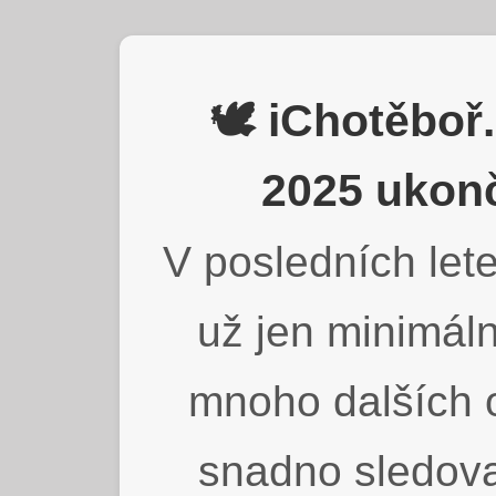
🕊️ iChotěbo
2025 ukonč
V posledních lete
už jen minimáln
mnoho dalších o
snadno sledova