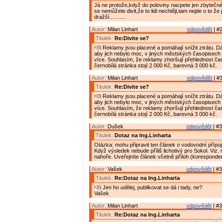
Já ne protože,když do poloviny nacpete jen zbytečné
se nemůžete divit,že to lidi nechtěji,tam nejde o to že
dražší...........
Autor:
Milan Linhart
odpovědět
| #2
Titulek:
Re:Divite se?
Reklamy jsou placené a pomáhají snížit ztrátu. D
aby jich nebylo moc, v jiných městských časopisech 
více. Souhlasím, že reklamy zhoršují přehlednost ča
černobílá stránka stojí 2 000 Kč, barevná 3 000 kč.
Autor:
Milan Linhart
odpovědět
| #3
Titulek:
Re:Divite se?
Reklamy jsou placené a pomáhají snížit ztrátu. D
aby jich nebylo moc, v jiných městských časopisech 
více. Souhlasím, že reklamy zhoršují přehlednost ča
černobílá stránka stojí 2 000 Kč, barevná 3 000 kč.
Autor:
Dušek
odpovědět
| #3
Titulek:
Dotaz na Ing.Linharta
Otázka: mohu připravit ten článek o vodovodní přípo
Když výsledek nebude příliš lichotivý pro Sokol. Viz.
nahoře. Uveřejníte článek včetně příloh (korespond
Autor:
Vašek
odpovědět
| #3
Titulek:
Re:Dotaz na Ing.Linharta
Jen ho udělej, publikovat se dá i tady, ne?
Vašek
Autor:
Milan Linhart
odpovědět
| #3
Titulek:
Re:Dotaz na Ing.Linharta