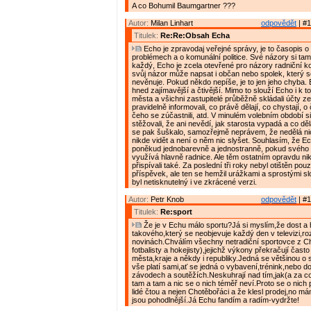
A co Bohumil Baumgartner ???
Autor:
Milan Linhart
odpovědět
| #1
Titulek:
Re:Re:Obsah Echa
Echo je zpravodaj veřejné správy, je to časopis o
problémech a o komunální politice. Své názory si t
každý, Echo je zcela otevřené pro názory radniční koa
svůj názor může napsat i občan nebo spolek, který se
nevěnuje. Pokud někdo nepíše, je to jen jeho chyba.
hned zajímavější a čtivější. Mimo to slouží Echo i k 
města a všichni zastupitelé průběžně skládali účty z
pravidelně informovali, co právě dělají, co chystají, o
čeho se zúčastnili, atd. V minulém volebním období si
stěžovali, že ani nevědí, jak starosta vypadá a co dě
se pak šuškalo, samozřejmě neprávem, že nedělá nic
nikde vidět a není o něm nic slyšet. Souhlasím, že 
poněkud jednobarevně a jednostranně, pokud svého 
využívá hlavně radnice. Ale těm ostatním opravdu ni
přispívali také. Za poslední tři roky nebyl otištěn pou
příspěvek, ale ten se hemžil urážkami a sprostými slo
byl netisknutelný i ve zkrácené verzi.
Autor:
Petr Knob
odpovědět
| #1
Titulek:
Re:sport
Že je v Echu málo sportu?Já si myslím,že dost a 
takového,který se neobjevuje každý den v televizi,ro
novinách.Chválím všechny netradiční sportovce z C
fotbalisty a hokejisty),jejichž výkony překračují často
města,kraje a někdy i republiky.Jedná se většinou o s
vše platí sami,ať se jedná o vybavení,trénink,nebo d
závodech a soutěžích.Neskuhrají nad tím,jak(a za c
tam a tam a nic se o nich téměř neví.Proto se o nich
lidé čtou a nejen Chotěbořáci a že klesl prodej,no mám
jsou pohodlnější.Já Echu fandím a radím-vydržte!