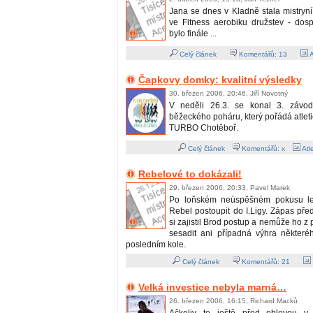
Jana se dnes v Kladně stala mistryn
ve Fitness aerobiku družstev - dos
bylo finále ...
Celý článek
Komentářů:
13
A
Čapkovy domky: kvalitní výsledky
30. březen 2006, 20:46, Jiří Novotný
V neděli 26.3. se konal 3. závo
běžeckého poháru, který pořádá atlet
TURBO Chotěboř.
Celý článek
Komentářů: x
Atle
Rebelové to dokázali!
29. březen 2006, 20:33, Pavel Marek
Po loňském neúspěšném pokusu le
Rebel postoupit do I.Ligy. Zápas př
si zajistil Brod postup a nemůže ho z
sesadit ani případná výhra někter
posledním kole.
Celý článek
Komentářů:
21
Velká investice nebyla marná…
26. březen 2006, 16:15, Richard Macků