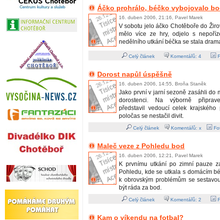
Áčko prohrálo, béčko vybojovalo b
16. duben 2006, 21:16, Pavel Marek
V sobotu jelo áčko Chotěboře do Žiro
mělo více ze hry, odjelo s nepoří
nedělního utkání béčka se stala drama
Celý článek
Komentářů:
4
F
Dorost napůl úspěšně
16. duben 2006, 14:55, Broňa Staněk
Jako první v jarní sezoně zasáhli do 
dorostenci. Na výborně připra
představil vedoucí celek krajského 
poločas se nestačil divit.
Celý článek
Komentářů: x
Fot
Maleč veze z Pohledu bod
16. duben 2006, 12:21, Pavel Marek
K prvnímu utkání po zimní pauze z
Pohledu, kde se utkala s domácím 
k obrovským problémům se sestavo
být ráda za bod.
Celý článek
Komentářů:
2
F
Kam o víkendu na fotbal?