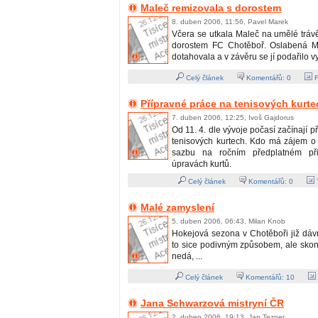
Maleč remizovala s dorostem
8. duben 2006, 11:56, Pavel Marek
Včera se utkala Maleč na umělé tráv
dorostem FC Chotěboř. Oslabená Ma
dotahovala a v závěru se jí podařilo v
Celý článek
Komentářů:
0
F
Přípravné práce na tenisových kurte
7. duben 2006, 12:25, Ivoš Gajdorus
Od 11. 4. dle vývoje počasí začínají p
tenisových kurtech. Kdo má zájem o 
sazbu na ročním předplatném při
úpravách kurtů.
Celý článek
Komentářů:
0
T
Malé zamyslení
5. duben 2006, 06:43, Milan Knob
Hokejová sezona v Chotěboři již dáv
to sice podivným způsobem, ale skonč
nedá, ...
Celý článek
Komentářů:
10
Jana Schwarzová mistryní ČR
2. duben 2006, 19:13, Jan Tezner