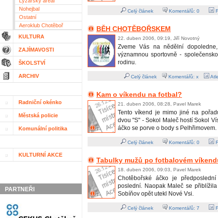
Lyžařský areál
Nohejbal
Celý článek
Komentářů:
0
F
Ostatní
Aeroklub Chotěboř
BĚH CHOTĚBOŘSKEM
KULTURA
22. duben 2006, 09:19, Jiří Novotný
Zveme Vás na nědělní dopoledne
ZAJÍMAVOSTI
významnou sportovně - společensko
rodinu.
ŠKOLSTVÍ
ARCHIV
Celý článek
Komentářů: x
Atle
Kam o víkendu na fotbal?
Radniční okénko
21. duben 2006, 08:28, Pavel Marek
Tento víkend je mimo jiné na pořadu
Městská policie
dvou "S" - Sokol Maleč hostí Sokol V
áčko se porve o body s Pelhřimovem.
Komunální politika
Celý článek
Komentářů:
0
F
KULTURNÍ AKCE
Tabulky mužů po fotbalovém víkend
18. duben 2006, 09:03, Pavel Marek
Chotěbořské áčko je předposlední
poslední. Naopak Maleč se přiblížila
PARTNEŘI
Sobíňov opět utekl Nové Vsi.
Celý článek
Komentářů:
7
F