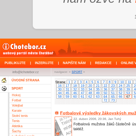
PUBLIKUJTE
|
INZERUJTE
|
NAPIŠTE NÁM
|
REDAKCE
|
ONLINE 
info@ichotebor.cz
navigace: »
SPORT
»
ÚVODNÍ STRANA
Strana:
1
2
3
4
5
6
7
8
9
10
11
16
17
18
19
20
21
22
23
24
25
2
SPORT
30
31
32
33
34
35
36
37
38
39
4
44
45
46
47
48
49
50
51
52
53
5
Hokej
58
59
60
61
62
63
64
65
66
67
6
Fotbal
72
73
Volejbal
Karate
Fotbalové výsledky žákovských muž
Stolní tenis
22. duben 2006, 20:36, Jan Tuhý
Tenis
Fotbalová mužstva žáků částečně ús
Atletika
taktéž.
Šachy