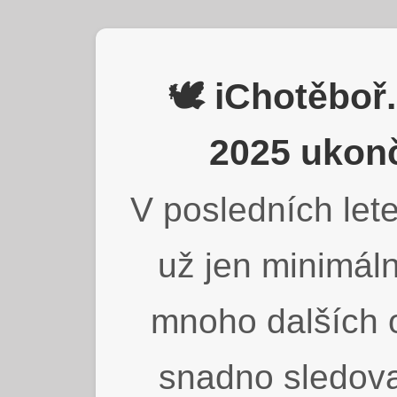
🕊️ iChotěbo
2025 ukonč
V posledních lete
už jen minimáln
mnoho dalších o
snadno sledova