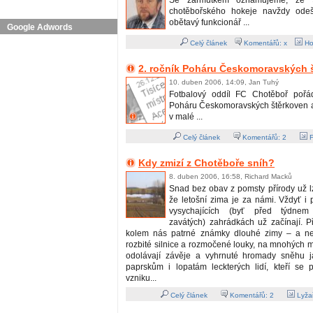
Se zármutkem oznamujeme, že 9
chotěbořského hokeje navždy odeš
obětavý funkcionář ...
Google Adwords
Celý článek
Komentářů: x
Ho
2. ročník Poháru Českomoravských 
10. duben 2006, 14:09, Jan Tuhý
Fotbalový oddíl FC Chotěboř pořád
Poháru Českomoravských štěrkoven a
v malé ...
Celý článek
Komentářů:
2
F
Kdy zmizí z Chotěboře sníh?
8. duben 2006, 16:58, Richard Macků
Snad bez obav z pomsty přírody už lz
že letošní zima je za námi. Vždyť i
vysychajících (byť před týdne
zavátých) zahrádkách už začínají. P
kolem nás patrné známky dlouhé zimy – a nen
rozbité silnice a rozmočené louky, na mnohých m
odolávají závěje a vyhrnuté hromady sněhu j
paprskům i lopatám leckterých lidí, kteří se p
vzniku...
Celý článek
Komentářů:
2
Lyžař