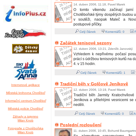
14. duben 2006, 11:18, Pavel Marek
O tomto víkendu začínají jarní 
Chotěbořské týmy dospělých budou us
v soutěži, naopak Maleč a Nov
postupové příčky.
Celý článek
Komentářů:
0
F
Začátek tenisové sezony
12. duben 2006, 13:21, Zdeněk Janovský
Vzhledem k nepřivému počasí posu
prácí s údržbou tenisových kurtů na da
4. v 15 hodin.
Celý článek
Komentářů:
1
T
Tradiční běh v Golčově Jeníkově
Internetové aplikace
12. duben 2006, 13:19, Pavel Marek
Městská knihovna Chotěboř
Tradiční běh Jarmily Kratochvílové
Jeníkova a přilehlými vesnicemi se u
Informační centrum Chotěboř
neděli.
Městská policie Chotěboř
Celý článek
Komentářů:
0
At
Záhady a tajemno
Milan Knob
Poslední rozloučení
Fotografie z Chotěbořska
11. duben 2006, 10:45, Bohumil Baumgartn
Milan Knob