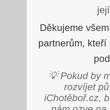
jej
Děkujeme všem 
partnerům, kteří
pod
💡 Pokud by m
rozvíjet p
iChotěboř.cz, 
nám ozve na