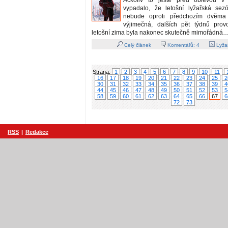
Ačkoliv to ještě před oblevou v
vypadalo, že letošní lyžařská sez
nebude oproti předchozím dvěma 
výjimečná, dalších pět týdnů prov
letošní zima byla nakonec skutečně mimořádná
Celý článek
Komentářů:
4
Lyžař
Strana:
1
2
3
4
5
6
7
8
9
10
11
16
17
18
19
20
21
22
23
24
25
2
30
31
32
33
34
35
36
37
38
39
4
44
45
46
47
48
49
50
51
52
53
5
58
59
60
61
62
63
64
65
66
67
6
72
73
RSS
|
Redakce