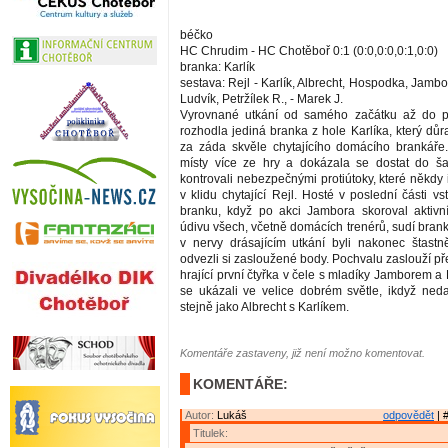
béčko
HC Chrudim - HC Chotěboř 0:1 (0:0,0:0,0:1,0:0)
branka: Karlík
sestava: Rejl - Karlík, Albrecht, Hospodka, Jambor
Ludvík, Petržílek R., - Marek J.
Vyrovnané utkání od samého začátku až do po
rozhodla jediná branka z hole Karlíka, který důr
za záda skvěle chytajícího domácího brankáře
místy více ze hry a dokázala se dostat do ša
kontrovali nebezpečnými protiútoky, které někdy i 
v klidu chytající Rejl. Hosté v poslední části vst
branku, když po akci Jambora skoroval aktivní
údivu všech, včetně domácích trenérů, sudí bran
v nervy drásajícím utkání byli nakonec štastně
odvezli si zasloužené body. Pochvalu zaslouží p
hrající první čtyřka v čele s mladíky Jamborem a
se ukázali ve velice dobrém světle, ikdyž nedal
stejně jako Albrecht s Karlíkem.
Komentáře zastaveny, již není možno komentovat.
KOMENTÁŘE:
Autor:
Lukáš
odpovědět
| 
Titulek: