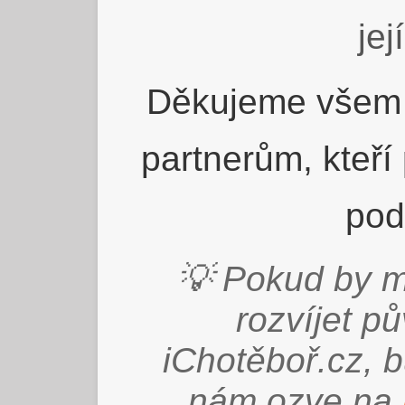
jej
Děkujeme všem 
partnerům, kteří
pod
💡 Pokud by m
rozvíjet p
iChotěboř.cz, 
nám ozve na