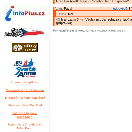
Gratuluju.A kolik hraje v Chotěboři těch Hospodku?
Autor:
Pavel
odpovědět
| 
Titulek:
Re:
hrají zatím 3 :-) : Václav ml., Jan (oba za chlapi)
(přípravka)
Komentáře zastaveny, již není možno komentovat.
Internetové aplikace
Městská knihovna Chotěboř
Informační centrum Chotěboř
Městská policie Chotěboř
Záhady a tajemno
Milan Knob
Fotografie z Chotěbořska
Milan Knob