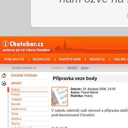
PUBLIKUJTE
|
INZERUJTE
|
NAPIŠTE NÁM
|
REDAKCE
|
ONLINE 
info@ichotebor.cz
navigace: »
SPORT
»
Hokej
»
ÚVODNÍ STRANA
Přípravka veze body
SPORT
Datum:
19. listopad 2006, 14:43
Hokej
Autor:
Pavel Marek
Fotbal
Rubrika:
Hokej
Volejbal
Karate
Stolní tenis
V sobotu odehráli naši elevové a přípravka další 
Tenis
proti favorizované Chrudimi.
Atletika
Šachy