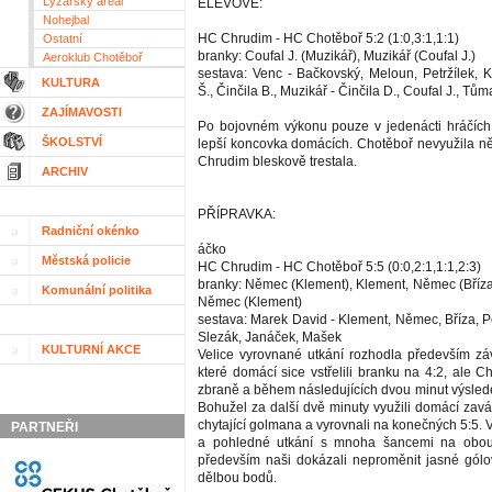
Lyžařský areál
ELEVOVÉ:
Nohejbal
HC Chrudim - HC Chotěboř 5:2 (1:0,3:1,1:1)
Ostatní
branky: Coufal J. (Muzikář), Muzikář (Coufal J.)
Aeroklub Chotěboř
sestava: Venc - Bačkovský, Meloun, Petržílek, K
KULTURA
Š., Činčila B., Muzikář - Činčila D., Coufal J., Tůma
ZAJÍMAVOSTI
Po bojovném výkonu pouze v jedenácti hráčích 
ŠKOLSTVÍ
lepší koncovka domácích. Chotěboř nevyužila něk
Chrudim bleskově trestala.
ARCHIV
PŘÍPRAVKA:
Radniční okénko
áčko
Městská policie
HC Chrudim - HC Chotěboř 5:5 (0:0,2:1,1:1,2:3)
branky: Němec (Klement), Klement, Němec (Bříza)
Komunální politika
Němec (Klement)
sestava: Marek David - Klement, Němec, Bříza, Petr
Slezák, Janáček, Mašek
KULTURNÍ AKCE
Velice vyrovnané utkání rozhodla především zá
které domácí sice vstřelili branku na 4:2, ale C
zbraně a během následujících dvou minut výslede
Bohužel za další dvě minuty využili domácí zavá
chytající golmana a vyrovnali na konečných 5:5. 
PARTNEŘI
a pohledné utkání s mnoha šancemi na obou
především naši dokázali neproměnit jasné gólov
dělbou bodů.