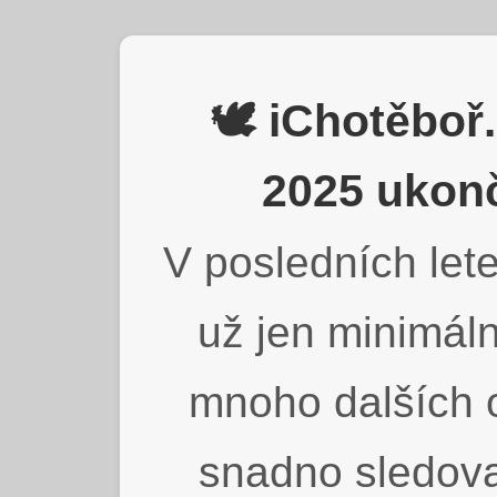
🕊️ iChotěbo
2025 ukonč
V posledních lete
už jen minimáln
mnoho dalších o
snadno sledova