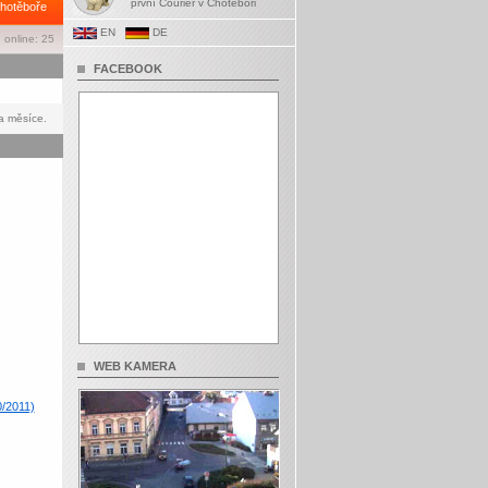
první Courier v Chotěboři
hotěboře
EN
DE
 online: 25
FACEBOOK
a měsíce.
WEB KAMERA
0/2011)