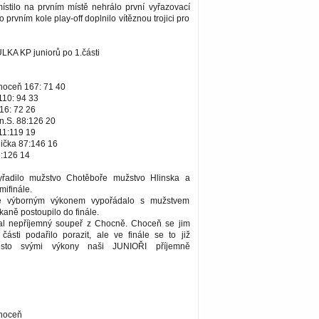
ístilo na prvním místě nehrálo první vyřazovací
po prvním kole play-off doplnilo vítěznou trojici pro
A KP juniorů po 1.části
hoceň 167: 71 40
110: 94 33
16: 72 26
n.S. 88:126 20
11:119 19
lička 87:146 16
5:126 14
vyřadilo mužstvo Chotěboře mužstvo Hlinska a
mifinále.
se výborným výkonem vypořádalo s mužstvem
aně postoupilo do finále.
kal nepříjemný soupeř z Chocně. Choceň se jim
části podařilo porazit, ale ve finále se to již
esto svými výkony naši JUNIOŘI příjemně
hoceň