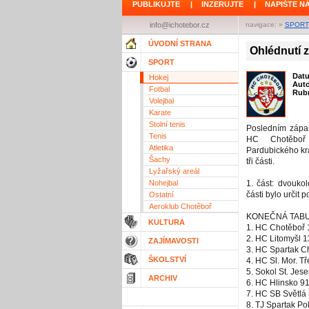
PUBLIKUJTE
|
INZERUJTE
|
NAPIŠTE N
info@ichotebor.cz
navigace: »
SPORT
ÚVODNÍ STRANA
Ohlédnutí 
SPORT
Dat
Hokej
Aut
Fotbal
Rubr
Volejbal
Karate
Stolní tenis
Posledním zápa
Tenis
HC Chotěbo
Atletika
Pardubického kr
Šachy
tři části.
Lyžařský areál
Nohejbal
1. část: dvouko
části bylo určit p
Ostatní
Aeroklub Chotěboř
KONEČNÁ TABULK
KULTURA
1. HC Chotěboř 
2. HC Litomyšl 1
ZAJÍMAVOSTI
3. HC Spartak C
ŠKOLSTVÍ
4. HC Sl. Mor. T
5. Sokol St. Jes
ARCHIV
6. HC Hlinsko 91
7. HC SB Světlá 
8. TJ Spartak Po