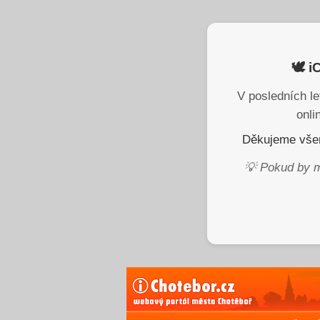
🕊️ 
V posledních le
onli
Děkujeme všem
💡 Pokud by m