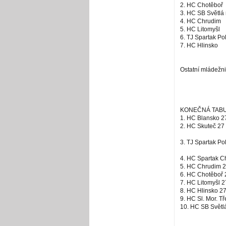
2. HC Chotěboř
3. HC SB Světlá 
4. HC Chrudim
5. HC Litomyšl
6. TJ Spartak Po
7. HC Hlinsko
Ostatní mládežni
KONEČNÁ TABULK
1. HC Blansko 2
2. HC Skuteč 27 
3. TJ Spartak Po
4. HC Spartak C
5. HC Chrudim 2
6. HC Chotěboř 
7. HC Litomyšl 2
8. HC Hlinsko 27
9. HC Sl. Mor. T
10. HC SB Světlá