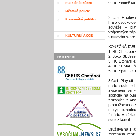
Radniční okénko
9. HC Skuteč 40
Městská policie
2. část: Finálov
Komunální politika
hrálo dvoukolově
soutěže – play
vzájemných zápa
KULTURNÍ AKCE
s nulovým skóre
KONEČNÁ TABULK
1. HC Chotěboř 4
2. Sokol St. Jes
PARTNEŘI
3. HC Litomyšl 4
4. HC Sl. Mor. T
5. HC Spartak C
3.část: Play-off 
místě spolu seh
systémem venku
skončilo na 5.m
získaných z obo
prodlužovalo o 
nebylo rozhodnut
4.místo v zákla
soutěž končil.
Družstva na 1. až
systémem venku