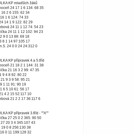
KA KP mladších žáků
hoceň 24 17 1 6 134: 68 35
 16 2 6 155: 62 34
16 1 6 124: 74 33
4 14 1 9 122: 82 29
řebová 24 11 1 12 74: 54 23
lička 24 11 1 12 102: 94 23
2 9 0 13 88: 69 18
3 8 1 14 97:105 17
n.S. 24 0 0 24 24:312 0
A KP přípravek 4.a 5.tříd
hoceň 21 18 2 1 144: 31 38
lička 21 16 3 2 99: 47 35
1 9 4 8 92: 80 22
21 9 3 9 58: 95 21
9 1 11 91: 90 19
1 6 5 10 61: 56 17
21 4 2 15 52:117 10
řebová 21 2 2 17 36:117 6
 KP přípravek 3.tříd - ""A""
lička 27 25 0 2 365: 90 50
 27 20 3 4 345:107 43
 19 0 8 256:130 38
 16 0 11 199:128 32