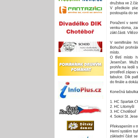
družstva ve 2.čás
V předkole pla
postoupila do se
Poražení v semi
venku-doma, zač
zákl.části. Vítěz
V semifinále h
Bohužel prohrál
místo.
O třetí místo 
Jesenčan. Mužs
prohře na ledě 
prostředí zápas v
tabulce. Dík pa
do finále a dokáza
Konečná tabulk
1. HC Spartak C
2. HC Litomyšl
3. HC Chotěboř
4. Sokol St. Jes
Překvapením v m
Herní systém byl
základní část se