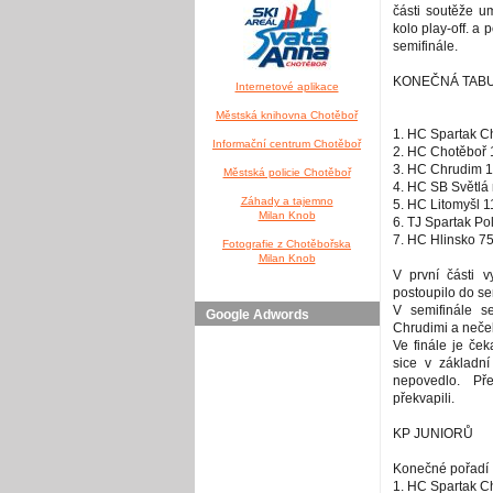
části soutěže um
kolo play-off. a 
semifinále.
KONEČNÁ TABULK
Internetové aplikace
Městská knihovna Chotěboř
1. HC Spartak C
Informační centrum Chotěboř
2. HC Chotěboř 
3. HC Chrudim 1
Městská policie Chotěboř
4. HC SB Světlá 
Záhady a tajemno
5. HC Litomyšl 1
Milan Knob
6. TJ Spartak Po
7. HC Hlinsko 7
Fotografie z Chotěbořska
Milan Knob
V první části 
postoupilo do se
V semifinále 
Google Adwords
Chrudimi a neček
Ve finále je če
sice v základní 
nepovedlo. Př
překvapili.
KP JUNIORŮ
Konečné pořadí
1. HC Spartak C