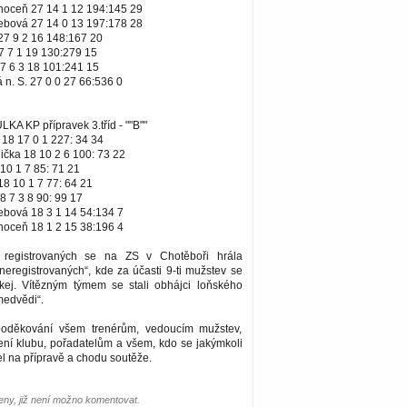
hoceň 27 14 1 12 194:145 29
řebová 27 14 0 13 197:178 28
27 9 2 16 148:167 20
7 7 1 19 130:279 15
7 6 3 18 101:241 15
 n. S. 27 0 0 27 66:536 0
 KP přípravek 3.tříd - ""B""
18 17 0 1 227: 34 34
lička 18 10 2 6 100: 73 22
10 1 7 85: 71 21
8 10 1 7 77: 64 21
 7 3 8 90: 99 17
řebová 18 3 1 14 54:134 7
hoceň 18 1 2 15 38:196 4
registrovaných se na ZS v Chotěboři hrála
neregistrovaných“, kde za účasti 9-ti mužstev se
kej. Vítězným týmem se stali obhájci loňského
 medvědi“.
poděkování všem trenérům, vedoucím mužstev,
ní klubu, pořadatelům a všem, kdo se jakýmkoli
l na přípravě a chodu soutěže.
ny, již není možno komentovat.