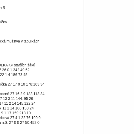
n.S.
lička
cká mužstva v tabulkách
A KP starších žáků
7 26 0 1 342:49 52
22 1 4 186:73 45
lička 27 17 0 10 178:103 34
hoceň 27 16 2 9 183:113 34
7 13 3 11 144: 95 29
27 11 2 14 145:122 24
7 11 2 14 106:150 24
 9 1 17 159:213 19
řebová 27 4 1 22 76:199 9
 n.S. 27 0 0 27 50:452 0