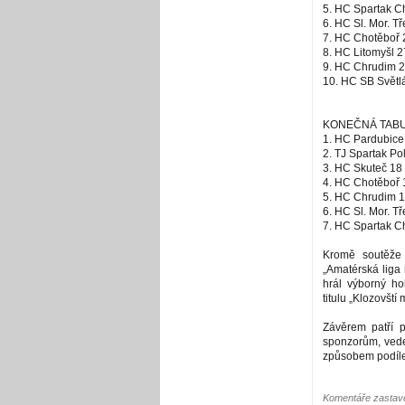
5. HC Spartak C
6. HC Sl. Mor. T
7. HC Chotěboř 
8. HC Litomyšl 2
9. HC Chrudim 2
10. HC SB Světlá
KONEČNÁ TABULKA
1. HC Pardubice 
2. TJ Spartak Po
3. HC Skuteč 18 
4. HC Chotěboř 1
5. HC Chrudim 18
6. HC Sl. Mor. T
7. HC Spartak C
Kromě soutěže 
„Amatérská liga 
hrál výborný ho
titulu „Klozovští
Závěrem patří 
sponzorům, vede
způsobem podíle
Komentáře zastave