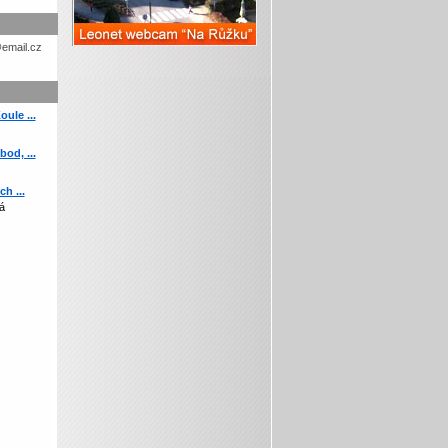
etohc.ch
ule ...
od, ...
h ...
á