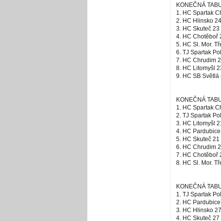
KONEČNÁ TABUL
1. HC Spartak C
2. HC Hlinsko 24
3. HC Skuteč 23 
4. HC Chotěboř 2
5. HC Sl. Mor. T
6. TJ Spartak Po
7. HC Chrudim 2
8. HC Litomyšl 2
9. HC SB Světlá 
KONEČNÁ TABULK
1. HC Spartak C
2. TJ Spartak Po
3. HC Litomyšl 2
4. HC Pardubice 
5. HC Skuteč 21 
6. HC Chrudim 2
7. HC Chotěboř 
8. HC Sl. Mor. T
KONEČNÁ TABULKA
1. TJ Spartak Po
2. HC Pardubice
3. HC Hlinsko 27
4. HC Skuteč 27