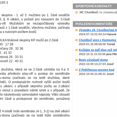
:165 3
SPORTOVNÍ KONTAKTY
HC Chotěboř:
zc.liame@rob
á skupina - 1. až 5. mužstvo po 1. části soutěže
, tj. 8 utkání, o pořadí pro nasazení do 3.části
-off. Mužstvům se nezapočítávaly výsledky
POSLEDNÍ KOMENTÁŘE
sů z 1.části soutěže, všechna mužstva začínala
Výsledky 24. Chotěbořské Ko
 a s nulovým počtem bodů.
2024-07-15 01:04:14
Hansek
A finálové skupiny KP mužů po 2.části
Chotěboř veze z Humpolce b
5 : 17 39
2024-01-30 08:58:06
Tomáš
enčany 28 : 32 36
Kočkám se daří lépe než jejic
2 : 41 32
2022-10-11 21:53:56
jana Piln
řebová 26 : 33 31
Body zůstávají doma
hoceň 22 : 40 31
2022-10-09 13:27:03
Josef
- družstva, která se ve 2.části umístila na 4.a 5.
Z Pelhřimova vezeme bod
rála předkolo play-off o postup do semifinále
2022-10-04 21:08:31
Josef
-doma (začínalo se na ledě družstva, které
ístě). O postupujícím rozhodl vyšší počet bodů
u utkání, v případě stejného počtu se 2.utkání
5 minut s pravidlem náhlé smrti a v případě, že
o následovaly samostatné nájezdy. Vítěz obsadil
dní části a postupoval do semifinále, poražený
 4.místě hráli semifinále (4-1, 3-2) na dvě utkání
-doma (začínalo se na ledě hůře umístěného