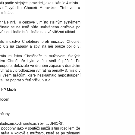
ti) podle stejných pravidel, jako utkání o 4.místo.
y-off vyřadila Choceň Moravskou Třebovou a
mifinále.
finále hráli o celkové 3.místo stejným systémem
ínalo se na ledě hůře umístěného družstva po
ové semifinále hráli finále na dvě vítězná utkání.
rálo mužstvo Chotěboře proti mužstvu Chocně.
o 0:2 na zápasy, a zbyl na něj pouze boj o 3.
hrálo mužstvo Chotěboře s mužstvem Starých
tvo Chotěboře bylo v této sérii úspěšné. Po
soupeře, dokázalo ve druhém zápase v domácím
yhrát a v prodloužení vyhrát na penálty 3. místo v
tří všem hráčům, které nezklamalo nepostoupení
li se poprat o třetí příčku v KP.
a KP Mužů:
hoceň
enčany
ládežnických soutěžích byli „JUNIOŘI“.
 podobný jako v soutěži mužů s tím rozdílem, že
 hrála 4 kolově a mužstvo, které se po základní