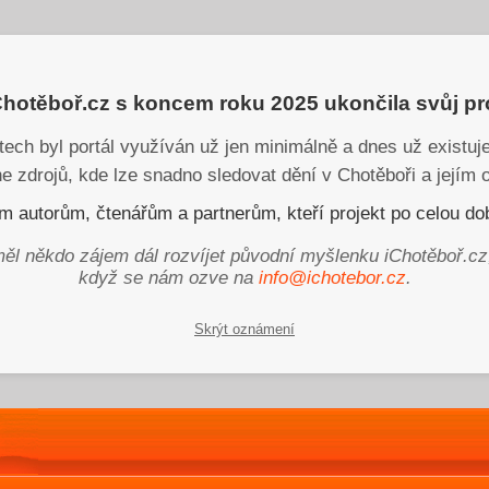
iChotěboř.cz s koncem roku 2025 ukončila svůj p
tech byl portál využíván už jen minimálně a dnes už existu
ne zdrojů, kde lze snadno sledovat dění v Chotěboři a jejím o
 autorům, čtenářům a partnerům, kteří projekt po celou dob
ěl někdo zájem dál rozvíjet původní myšlenku iChotěboř.cz
když se nám ozve na
info@ichotebor.cz
.
Skrýt oznámení