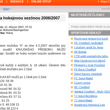
ÁM
|
REDAKCE
|
ONLINE VSTUP
Mapa C
»
Hokej
»
čtenářů
NEJČTENĚJŠÍ ČLÁNKY
za hokejovou sezónou 2006/2007
Pořadí nejčtenějších článků za dv
um:
12. březen 2007, 07:31
or:
Bohumil Baumgartner
SPORTOVNÍ ODKAZY
ika:
Hokej
Rezervace tenisových kurtů
HC Chotěboř neoficiálně
sem mužstva “A“ ze dne 4.3.2007 skončila pro
Lyžařský areál Sv. Anna
ř soutěž KRAJSKÉHO PŘEBORU MUŽŮ
SK Buttula
aje. Soutěž se hrála novým hracím systémem na
CTB oddíl orientačního běhu
Web čistokrevných bikerů
lově každý s každým, tj. 16 utkání. Úkolem této
Pingpong v kraji Vysočina
ořadí družstev pro 2.část.
FK Boca Chotěboř
DarkCharons motoklub
A KP mužů po 1.části pro 2.část
FC Sokol Maleč
120: 59 39
Czech rocket
19: 61 36
NC Chotěboř
hoceň 98: 54 32
Volejbal Chotěboř - Muži (201
řebová 94: 43 31
TJ Sokol Bezděkov
enčany 83: 57 31
: 61 25
TJ Sokol Maleč
n.S. 48:108 15
Amatérská Hokejová Liga
lička 38:123 4