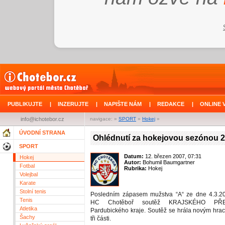
PUBLIKUJTE
|
INZERUJTE
|
NAPIŠTE NÁM
|
REDAKCE
|
ONLINE 
info@ichotebor.cz
navigace: »
SPORT
»
Hokej
»
ÚVODNÍ STRANA
Ohlédnutí za hokejovou sezónou 
SPORT
Datum:
12. březen 2007, 07:31
Hokej
Autor:
Bohumil Baumgartner
Fotbal
Rubrika:
Hokej
Volejbal
Karate
Stolní tenis
Posledním zápasem mužstva “A“ ze dne 4.3.20
Tenis
HC Chotěboř soutěž KRAJSKÉHO P
Atletika
Pardubického kraje. Soutěž se hrála novým hr
Šachy
tři části.