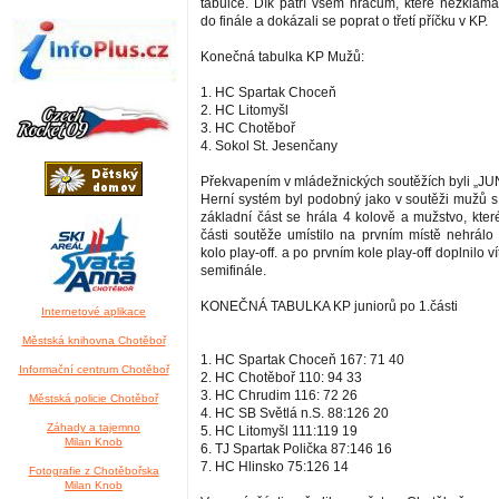
tabulce. Dík patří všem hráčům, které nezklam
do finále a dokázali se poprat o třetí příčku v KP.
Konečná tabulka KP Mužů:
1. HC Spartak Choceň
2. HC Litomyšl
3. HC Chotěboř
4. Sokol St. Jesenčany
Překvapením v mládežnických soutěžích byli „JU
Herní systém byl podobný jako v soutěži mužů s 
základní část se hrála 4 kolově a mužstvo, kter
části soutěže umístilo na prvním místě nehrálo 
kolo play-off. a po prvním kole play-off doplnilo ví
semifinále.
KONEČNÁ TABULKA KP juniorů po 1.části
Internetové aplikace
Městská knihovna Chotěboř
1. HC Spartak Choceň 167: 71 40
Informační centrum Chotěboř
2. HC Chotěboř 110: 94 33
3. HC Chrudim 116: 72 26
Městská policie Chotěboř
4. HC SB Světlá n.S. 88:126 20
Záhady a tajemno
5. HC Litomyšl 111:119 19
Milan Knob
6. TJ Spartak Polička 87:146 16
7. HC Hlinsko 75:126 14
Fotografie z Chotěbořska
Milan Knob