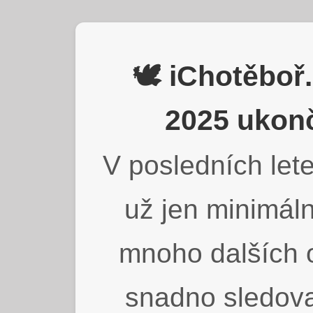
🕊️ iChotěbo
2025 ukonč
V posledních lete
už jen minimáln
mnoho dalších o
snadno sledova