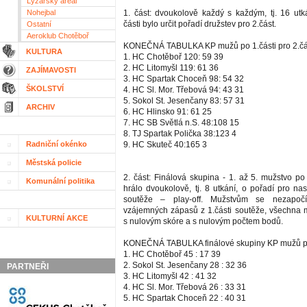
Lyžařský areál
Nohejbal
1. část: dvoukolově každý s každým, tj. 16 utk
části bylo určit pořadí družstev pro 2.část.
Ostatní
Aeroklub Chotěboř
KONEČNÁ TABULKA KP mužů po 1.části pro 2.čá
KULTURA
1. HC Chotěboř 120: 59 39
2. HC Litomyšl 119: 61 36
ZAJÍMAVOSTI
3. HC Spartak Choceň 98: 54 32
ŠKOLSTVÍ
4. HC Sl. Mor. Třebová 94: 43 31
5. Sokol St. Jesenčany 83: 57 31
ARCHIV
6. HC Hlinsko 91: 61 25
7. HC SB Světlá n.S. 48:108 15
8. TJ Spartak Polička 38:123 4
Radniční okénko
9. HC Skuteč 40:165 3
Městská policie
2. část: Finálová skupina - 1. až 5. mužstvo po
Komunální politika
hrálo dvoukolově, tj. 8 utkání, o pořadí pro na
soutěže – play-off. Mužstvům se nezapočít
vzájemných zápasů z 1.části soutěže, všechna 
KULTURNÍ AKCE
s nulovým skóre a s nulovým počtem bodů.
KONEČNÁ TABULKA finálové skupiny KP mužů po
1. HC Chotěboř 45 : 17 39
2. Sokol St. Jesenčany 28 : 32 36
PARTNEŘI
3. HC Litomyšl 42 : 41 32
4. HC Sl. Mor. Třebová 26 : 33 31
5. HC Spartak Choceň 22 : 40 31