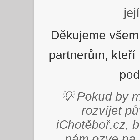
jej
Děkujeme všem 
partnerům, kteří
pod
💡 Pokud by m
rozvíjet p
iChotěboř.cz, 
nám ozve na