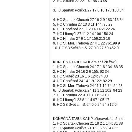
2. HC Skuteč 27 22 1 4 186:73 45
3. TJ Spartak Polička 27 17 0 10 178:103 34
4. HC Spartak Choceň 27 16 2 9 183:113 34
5. HC Chrudim 27 13 3 11 144: 95 29
6. HC Chotěboř 27 11 2 14 145:122 24
7. HC Litomyšl 27 11 2 14 106:150 24
8. HC Hlinsko 27 9 1 17 159:213 19
9. HC Sl. Mor. Třebová 27 4 1 22 76:199 9
10. HC SB Světlá n.S. 27 0 0 27 50:452 0
KONEČNÁ TABULKA KP mladších žáků
1. HC Spartak Choceň 24 17 1 6 134: 68 35
2. HC Hlinsko 24 16 2 6 155: 62 34
3. HC Skuteč 23 16 1 6 124: 74 33
4. HC Chotěboř 24 14 1 9 122: 82 29
5. HC Sl. Mor. Třebová 24 11 1 12 74: 54 23
6. TJ Spartak Polička 24 11 1 12 102: 94 23
7. HC Chrudim 22 9 0 13 88: 69 18
8. HC Litomyšl 23 8 1 14 97:105 17
9. HC SB Světlá n.S. 24 0 0 24 24:312 0
KONEČNÁ TABULKA KP přípravek 4.a 5.tříd
1. HC Spartak Choceň 21 18 2 1 144: 31 38
2. TJ Spartak Polička 21 16 3 2 99: 47 35