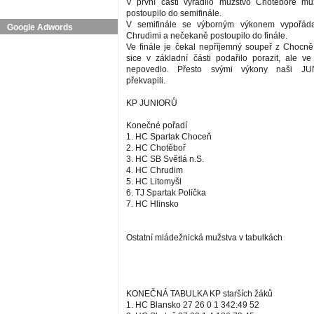
V první části vyřadilo mužstvo Chotěboře mu
postoupilo do semifinále.
V semifinále se výborným výkonem vypořád
Google Adwords
Chrudimi a nečekaně postoupilo do finále.
Ve finále je čekal nepříjemný soupeř z Chocn
sice v základní části podařilo porazit, ale ve 
nepovedlo. Přesto svými výkony naši JU
překvapili.
KP JUNIORŮ
Konečné pořadí
1. HC Spartak Choceň
2. HC Chotěboř
3. HC SB Světlá n.S.
4. HC Chrudim
5. HC Litomyšl
6. TJ Spartak Polička
7. HC Hlinsko
Ostatní mládežnická mužstva v tabulkách
KONEČNÁ TABULKA KP starších žáků
1. HC Blansko 27 26 0 1 342:49 52