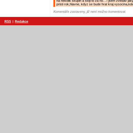
na nekolik skupin a stoji to za ho....! jsem zvedav jak
pristi rok,hlavne, kdyz se bude hrat kraj vysocina,kde
Komentáře zastaveny, již není možno komentovat.
RSS
|
Redakce