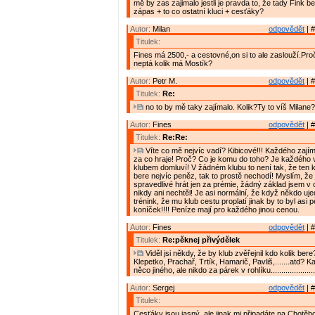
mě by zas zajimalo jestli je pravda to, že tady Fink b
zápas + to co ostatní kluci + cesťáky?
Autor:
Milan
odpovědět
| #
Titulek:
Fines má 2500,- a cestovné,on si to ale zaslouží.Pro
neptá kolik má Mostík?
Autor:
Petr M.
odpovědět
| #
Titulek:
Re:
no to by mě taky zajímalo. Kolik?Ty to víš Milane?
Autor:
Fines
odpovědět
| #
Titulek:
Re:Re:
Víte co mě nejvíc vadí? Kibicové!!! Každého zají
za co hraje! Proč? Co je komu do toho? Je každého v
klubem domluví! V žádném klubu to není tak, že ten k
bere nejvíc peněz, tak to prostě nechodí! Myslím, že 
spravedlivé hrát jen za prémie, žádný základ jsem v 
nikdy ani nechtěl! Je asi normální, že když někdo uj
trénink, že mu klub cestu proplatí jinak by to byl asi
koníček!!!! Peníze mají pro každého jinou cenou.
Autor:
Fines
odpovědět
| #
Titulek:
Re:pěknej přivýdělek
Viděl jsi někdy, že by klub zvěřejnil kdo kolik bere
Klepetko, Prachař, Trtík, Hamarič, Pavliš,.......atd? 
něco jiného, ale nikdo za párek v rohlíku......................
Autor:
Sergej
odpovědět
| #
Titulek:
Cesťáky jsou jasný, ale jinak mi připadáte na Chotěb