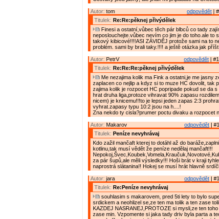
Autor:
tom
odpovědět
| #
Titulek:
Re:Re:pěknej přivýdělek
Finesi a ostatní,vůbec těch pár blbců co tady za
neposlouchejte.vůbec nevím co jim je do toho.ale to 
takový kibicové!!!!ASI ZÁVIDĚJ protože sami na to nem
problém. sami by brali taky.!!!! a ještě otázka jak pří
Autor:
PetrV
odpovědět
| #1
Titulek:
Re:Re:Re:pěknej přivýdělek
Me nezajima kolik ma Fink a ostatni,je me jasny z
zaplacen co nejlip a kdyz si to muze HC dovolit, tak 
zajima kolik je rozpocet HC popripade pokud se da s
hrat druha liga,protoze vihravat 90% zapasu rozdilem 
nicem) je knicemu!!!to je lepsi jeden zapas 2:3 prohra
vyhrat.zapasy typu 10:2 jsou na h....!
Zna nekdo ty cisla?prumer poctu divaku a rozpocet 
Autor:
Makarov
odpovědět
| #1
Titulek:
Peníze nevyhrávaj
Kdo zažil mančaft kterej to dotáhl až do baráže,zaplni
kotlinu,tak musí vědět že peníze nedělaj mančaft!!!
Nepokoj,Švec,Koubek,Vomela,Kraučuk,Novotové,Kubáti
za pár šupů,ale měli výsledky!!! Hoši brát v kraji tyhle
naprostrá slátanina!! Hokej se musí hrát hlavně srdíč
Autor:
jara
odpovědět
| #1
Titulek:
Re:Peníze nevyhrávaj
souhlasim s makarovem, pred 5ti lety to bylo supe
srdickem a neohlizel se,ze ten ma tolik a ten zase to
KAZDEJ NASRANEJ,PROTOZE si mysli,ze ten toho m
zase min. Vzpomente si jaka tady driv byla parta a te