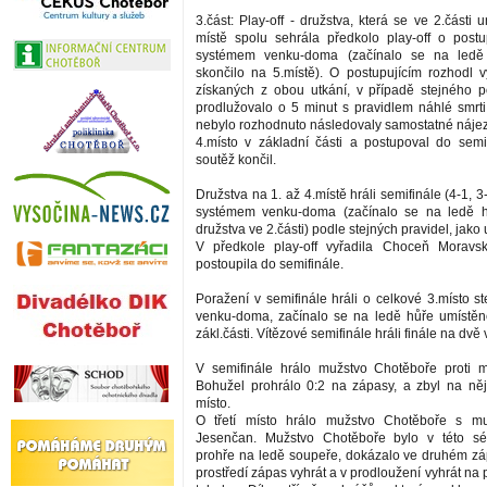
3.část: Play-off - družstva, která se ve 2.části u
místě spolu sehrála předkolo play-off o post
systémem venku-doma (začínalo se na ledě 
skončilo na 5.místě). O postupujícím rozhodl 
získaných z obou utkání, v případě stejného p
prodlužovalo o 5 minut s pravidlem náhlé smrti
nebylo rozhodnuto následovaly samostatné nájezd
4.místo v základní části a postupoval do semi
soutěž končil.
Družstva na 1. až 4.místě hráli semifinále (4-1, 3
systémem venku-doma (začínalo se na ledě 
družstva ve 2.části) podle stejných pravidel, jako 
V předkole play-off vyřadila Choceň Morav
postoupila do semifinále.
Poražení v semifinále hráli o celkové 3.místo 
venku-doma, začínalo se na ledě hůře umístěn
zákl.části. Vítězové semifinále hráli finále na dvě 
V semifinále hrálo mužstvo Chotěboře proti 
Bohužel prohrálo 0:2 na zápasy, a zbyl na ně
místo.
O třetí místo hrálo mužstvo Chotěboře s m
Jesenčan. Mužstvo Chotěboře bylo v této sé
prohře na ledě soupeře, dokázalo ve druhém z
prostředí zápas vyhrát a v prodloužení vyhrát na p