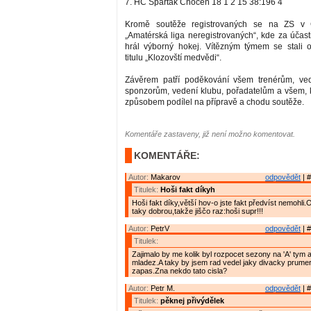
7. HC Spartak Choceň 18 1 2 15 38:196 4
Kromě soutěže registrovaných se na ZS v C
„Amatérská liga neregistrovaných“, kde za účast
hrál výborný hokej. Vítězným týmem se stali 
titulu „Klozovští medvědi“.
Závěrem patří poděkování všem trenérům, ve
sponzorům, vedení klubu, pořadatelům a všem, 
způsobem podílel na přípravě a chodu soutěže.
Komentáře zastaveny, již není možno komentovat.
KOMENTÁŘE:
Autor:
Makarov
odpovědět
| #
Titulek:
Hoši fakt díkyh
Hoši fakt díky,větší hov-o jste fakt předvíst nemohli.O
taky dobrou,takže jiščo raz:hoši supr!!!
Autor:
PetrV
odpovědět
| #
Titulek:
Zajimalo by me kolik byl rozpocet sezony na 'A' tym a
mladez.A taky by jsem rad vedel jaky divacky prumer
zapas.Zna nekdo tato cisla?
Autor:
Petr M.
odpovědět
| #
Titulek:
pěknej přivýdělek