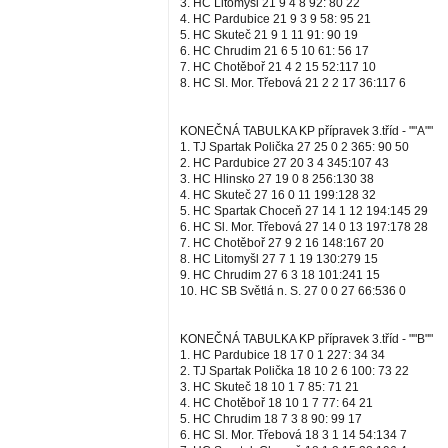
3. HC Litomyšl 21 9 4 8 92: 80 22
4. HC Pardubice 21 9 3 9 58: 95 21
5. HC Skuteč 21 9 1 11 91: 90 19
6. HC Chrudim 21 6 5 10 61: 56 17
7. HC Chotěboř 21 4 2 15 52:117 10
8. HC Sl. Mor. Třebová 21 2 2 17 36:117 6
KONEČNÁ TABULKA KP přípravek 3.tříd - ""A""
1. TJ Spartak Polička 27 25 0 2 365: 90 50
2. HC Pardubice 27 20 3 4 345:107 43
3. HC Hlinsko 27 19 0 8 256:130 38
4. HC Skuteč 27 16 0 11 199:128 32
5. HC Spartak Choceň 27 14 1 12 194:145 29
6. HC Sl. Mor. Třebová 27 14 0 13 197:178 28
7. HC Chotěboř 27 9 2 16 148:167 20
8. HC Litomyšl 27 7 1 19 130:279 15
9. HC Chrudim 27 6 3 18 101:241 15
10. HC SB Světlá n. S. 27 0 0 27 66:536 0
KONEČNÁ TABULKA KP přípravek 3.tříd - ""B""
1. HC Pardubice 18 17 0 1 227: 34 34
2. TJ Spartak Polička 18 10 2 6 100: 73 22
3. HC Skuteč 18 10 1 7 85: 71 21
4. HC Chotěboř 18 10 1 7 77: 64 21
5. HC Chrudim 18 7 3 8 90: 99 17
6. HC Sl. Mor. Třebová 18 3 1 14 54:134 7