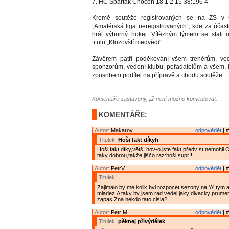
7. HC Spartak Choceň 18 1 2 15 38:196 4
Kromě soutěže registrovaných se na ZS v C
„Amatérská liga neregistrovaných“, kde za účast
hrál výborný hokej. Vítězným týmem se stali 
titulu „Klozovští medvědi“.
Závěrem patří poděkování všem trenérům, ve
sponzorům, vedení klubu, pořadatelům a všem, 
způsobem podílel na přípravě a chodu soutěže.
Komentáře zastaveny, již není možno komentovat.
KOMENTÁŘE:
Autor:
Makarov
odpovědět
| #
Titulek:
Hoši fakt díkyh
Hoši fakt díky,větší hov-o jste fakt předvíst nemohli.O
taky dobrou,takže jiščo raz:hoši supr!!!
Autor:
PetrV
odpovědět
| #
Titulek:
Zajimalo by me kolik byl rozpocet sezony na 'A' tym a
mladez.A taky by jsem rad vedel jaky divacky prumer
zapas.Zna nekdo tato cisla?
Autor:
Petr M.
odpovědět
| #
Titulek:
pěknej přivýdělek