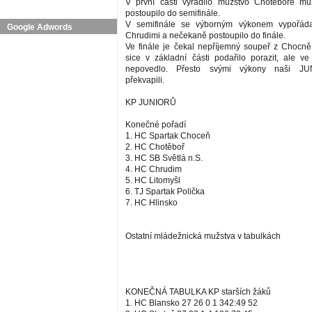
V první části vyřadilo mužstvo Chotěboře mu
postoupilo do semifinále.
V semifinále se výborným výkonem vypořád
Google Adwords
Chrudimi a nečekaně postoupilo do finále.
Ve finále je čekal nepříjemný soupeř z Chocn
sice v základní části podařilo porazit, ale ve 
nepovedlo. Přesto svými výkony naši JU
překvapili.
KP JUNIORŮ
Konečné pořadí
1. HC Spartak Choceň
2. HC Chotěboř
3. HC SB Světlá n.S.
4. HC Chrudim
5. HC Litomyšl
6. TJ Spartak Polička
7. HC Hlinsko
Ostatní mládežnická mužstva v tabulkách
KONEČNÁ TABULKA KP starších žáků
1. HC Blansko 27 26 0 1 342:49 52