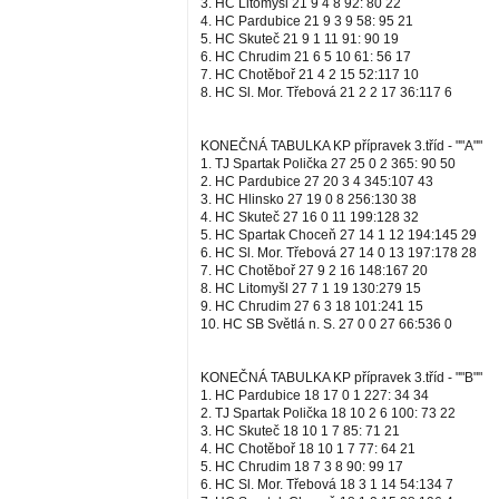
3. HC Litomyšl 21 9 4 8 92: 80 22
4. HC Pardubice 21 9 3 9 58: 95 21
5. HC Skuteč 21 9 1 11 91: 90 19
6. HC Chrudim 21 6 5 10 61: 56 17
7. HC Chotěboř 21 4 2 15 52:117 10
8. HC Sl. Mor. Třebová 21 2 2 17 36:117 6
KONEČNÁ TABULKA KP přípravek 3.tříd - ""A""
1. TJ Spartak Polička 27 25 0 2 365: 90 50
2. HC Pardubice 27 20 3 4 345:107 43
3. HC Hlinsko 27 19 0 8 256:130 38
4. HC Skuteč 27 16 0 11 199:128 32
5. HC Spartak Choceň 27 14 1 12 194:145 29
6. HC Sl. Mor. Třebová 27 14 0 13 197:178 28
7. HC Chotěboř 27 9 2 16 148:167 20
8. HC Litomyšl 27 7 1 19 130:279 15
9. HC Chrudim 27 6 3 18 101:241 15
10. HC SB Světlá n. S. 27 0 0 27 66:536 0
KONEČNÁ TABULKA KP přípravek 3.tříd - ""B""
1. HC Pardubice 18 17 0 1 227: 34 34
2. TJ Spartak Polička 18 10 2 6 100: 73 22
3. HC Skuteč 18 10 1 7 85: 71 21
4. HC Chotěboř 18 10 1 7 77: 64 21
5. HC Chrudim 18 7 3 8 90: 99 17
6. HC Sl. Mor. Třebová 18 3 1 14 54:134 7