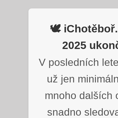
🕊️ iChotěbo
2025 ukonč
V posledních lete
už jen minimáln
mnoho dalších o
snadno sledova