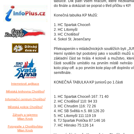
tabulce. Dík patří všem hráčům, které nezklam
do finále a dokázali se poprat o třetí příčku v KP.
Konečná tabulka KP Mužů:
1. HC Spartak Choceň
2. HC Litomyšl
3. HC Chotěboř
4. Sokol St. Jesenčany
Překvapením v mládežnických soutěžích byli „JU
Herní systém byl podobný jako v soutěži mužů s 
základní část se hrála 4 kolově a mužstvo, kter
části soutěže umístilo na prvním místě nehrálo 
kolo play-off. a po prvním kole play-off doplnilo ví
semifinále.
KONEČNÁ TABULKA KP juniorů po 1.části
Internetové aplikace
Městská knihovna Chotěboř
1. HC Spartak Choceň 167: 71 40
Informační centrum Chotěboř
2. HC Chotěboř 110: 94 33
3. HC Chrudim 116: 72 26
Městská policie Chotěboř
4. HC SB Světlá n.S. 88:126 20
Záhady a tajemno
5. HC Litomyšl 111:119 19
Milan Knob
6. TJ Spartak Polička 87:146 16
7. HC Hlinsko 75:126 14
Fotografie z Chotěbořska
Milan Knob