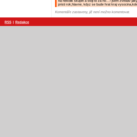
na nekolik skupin a stoji to za ho....! jsem zvedav jak
pristi rok,hlavne, kdyz se bude hrat kraj vysocina,kde
Komentáře zastaveny, již není možno komentovat.
RSS
|
Redakce