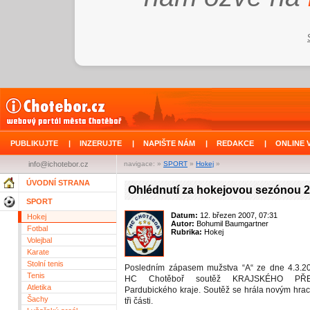
PUBLIKUJTE
|
INZERUJTE
|
NAPIŠTE NÁM
|
REDAKCE
|
ONLINE 
info@ichotebor.cz
navigace: »
SPORT
»
Hokej
»
ÚVODNÍ STRANA
Ohlédnutí za hokejovou sezónou 
SPORT
Datum:
12. březen 2007, 07:31
Hokej
Autor:
Bohumil Baumgartner
Fotbal
Rubrika:
Hokej
Volejbal
Karate
Stolní tenis
Posledním zápasem mužstva “A“ ze dne 4.3.20
Tenis
HC Chotěboř soutěž KRAJSKÉHO P
Atletika
Pardubického kraje. Soutěž se hrála novým hr
Šachy
tři části.