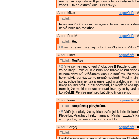
mě by zas zajimalo jestli je pravda to, že tady Fink b
zápas + to co ostatní kluci + cesťáky?
Autor:
Milan
odpovědět
| #
Titulek:
Fines má 2500,- a cestovné,on si to ale zaslouží.Pro
neptá kolik má Mostík?
Autor:
Petr M.
odpovědět
| #
Titulek:
Re:
no to by mě taky zajímalo. Kolik?Ty to víš Milane?
Autor:
Fines
odpovědět
| #
Titulek:
Re:Re:
Víte co mě nejvíc vadí? Kibicové!!! Každého zají
za co hraje! Proč? Co je komu do toho? Je každého v
klubem domluví! V žádném klubu to není tak, že ten k
bere nejvíc peněz, tak to prostě nechodí! Myslím, že 
spravedlivé hrát jen za prémie, žádný základ jsem v 
nikdy ani nechtěl! Je asi normální, že když někdo uj
trénink, že mu klub cestu proplatí jinak by to byl asi
koníček!!!! Peníze mají pro každého jinou cenou.
Autor:
Fines
odpovědět
| #
Titulek:
Re:pěknej přivýdělek
Viděl jsi někdy, že by klub zvěřejnil kdo kolik bere
Klepetko, Prachař, Trtík, Hamarič, Pavliš,.......atd? 
něco jiného, ale nikdo za párek v rohlíku......................
Autor:
Sergej
odpovědět
| #
Titulek:
Cesťáky jsou jasný, ale jinak mi připadáte na Chotěb