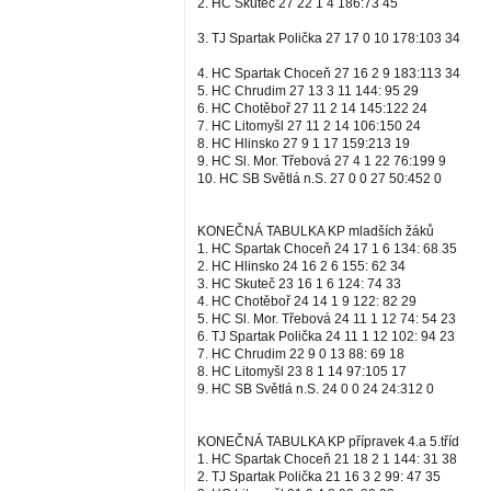
2. HC Skuteč 27 22 1 4 186:73 45
3. TJ Spartak Polička 27 17 0 10 178:103 34
4. HC Spartak Choceň 27 16 2 9 183:113 34
5. HC Chrudim 27 13 3 11 144: 95 29
6. HC Chotěboř 27 11 2 14 145:122 24
7. HC Litomyšl 27 11 2 14 106:150 24
8. HC Hlinsko 27 9 1 17 159:213 19
9. HC Sl. Mor. Třebová 27 4 1 22 76:199 9
10. HC SB Světlá n.S. 27 0 0 27 50:452 0
KONEČNÁ TABULKA KP mladších žáků
1. HC Spartak Choceň 24 17 1 6 134: 68 35
2. HC Hlinsko 24 16 2 6 155: 62 34
3. HC Skuteč 23 16 1 6 124: 74 33
4. HC Chotěboř 24 14 1 9 122: 82 29
5. HC Sl. Mor. Třebová 24 11 1 12 74: 54 23
6. TJ Spartak Polička 24 11 1 12 102: 94 23
7. HC Chrudim 22 9 0 13 88: 69 18
8. HC Litomyšl 23 8 1 14 97:105 17
9. HC SB Světlá n.S. 24 0 0 24 24:312 0
KONEČNÁ TABULKA KP přípravek 4.a 5.tříd
1. HC Spartak Choceň 21 18 2 1 144: 31 38
2. TJ Spartak Polička 21 16 3 2 99: 47 35