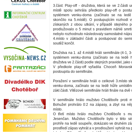
3.část: Play-off - družstva, která se ve 2.části u
místě spolu sehrála předkolo play-off o post
systémem venku-doma (začínalo se na ledě 
skončilo na 5.místě). O postupujícím rozhodl 
získaných z obou utkání, v případě stejného p
prodlužovalo o 5 minut s pravidlem náhlé smrti
nebylo rozhodnuto následovaly samostatné nájezd
4.místo v základní části a postupoval do semi
soutěž končil.
Družstva na 1. až 4.místě hráli semifinále (4-1, 3
systémem venku-doma (začínalo se na ledě 
družstva ve 2.části) podle stejných pravidel, jako 
V předkole play-off vyřadila Choceň Morav
postoupila do semifinále.
Poražení v semifinále hráli o celkové 3.místo 
venku-doma, začínalo se na ledě hůře umístěn
zákl.části. Vítězové semifinále hráli finále na dvě 
V semifinále hrálo mužstvo Chotěboře proti 
Bohužel prohrálo 0:2 na zápasy, a zbyl na ně
místo.
O třetí místo hrálo mužstvo Chotěboře s m
Jesenčan. Mužstvo Chotěboře bylo v této sé
prohře na ledě soupeře, dokázalo ve druhém z
prostředí zápas vyhrát a v prodloužení vyhrát na p