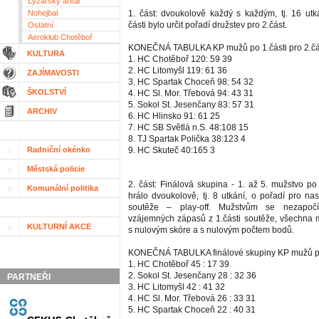
Lyžařský areál
Nohejbal
1. část: dvoukolově každý s každým, tj. 16 utk
části bylo určit pořadí družstev pro 2.část.
Ostatní
Aeroklub Chotěboř
KONEČNÁ TABULKA KP mužů po 1.části pro 2.čá
KULTURA
1. HC Chotěboř 120: 59 39
2. HC Litomyšl 119: 61 36
ZAJÍMAVOSTI
3. HC Spartak Choceň 98: 54 32
ŠKOLSTVÍ
4. HC Sl. Mor. Třebová 94: 43 31
5. Sokol St. Jesenčany 83: 57 31
ARCHIV
6. HC Hlinsko 91: 61 25
7. HC SB Světlá n.S. 48:108 15
8. TJ Spartak Polička 38:123 4
Radniční okénko
9. HC Skuteč 40:165 3
Městská policie
2. část: Finálová skupina - 1. až 5. mužstvo po
Komunální politika
hrálo dvoukolově, tj. 8 utkání, o pořadí pro na
soutěže – play-off. Mužstvům se nezapočít
vzájemných zápasů z 1.části soutěže, všechna 
KULTURNÍ AKCE
s nulovým skóre a s nulovým počtem bodů.
KONEČNÁ TABULKA finálové skupiny KP mužů po
1. HC Chotěboř 45 : 17 39
2. Sokol St. Jesenčany 28 : 32 36
PARTNEŘI
3. HC Litomyšl 42 : 41 32
4. HC Sl. Mor. Třebová 26 : 33 31
5. HC Spartak Choceň 22 : 40 31