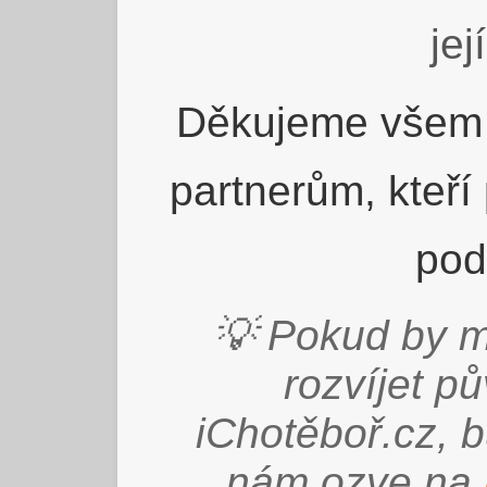
jej
Děkujeme všem 
partnerům, kteří
pod
💡 Pokud by m
rozvíjet p
iChotěboř.cz, 
nám ozve na