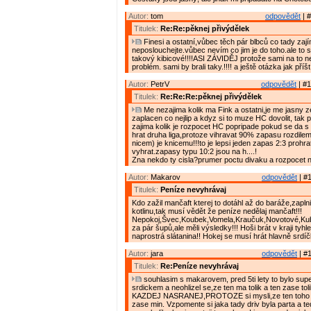
Autor:
tom
odpovědět
| #
Titulek:
Re:Re:pěknej přivýdělek
Finesi a ostatní,vůbec těch pár blbců co tady za
neposlouchejte.vůbec nevím co jim je do toho.ale to 
takový kibicové!!!!ASI ZÁVIDĚJ protože sami na to nem
problém. sami by brali taky.!!!! a ještě otázka jak pří
Autor:
PetrV
odpovědět
| #1
Titulek:
Re:Re:Re:pěknej přivýdělek
Me nezajima kolik ma Fink a ostatni,je me jasny z
zaplacen co nejlip a kdyz si to muze HC dovolit, tak 
zajima kolik je rozpocet HC popripade pokud se da s
hrat druha liga,protoze vihravat 90% zapasu rozdilem 
nicem) je knicemu!!!to je lepsi jeden zapas 2:3 prohra
vyhrat.zapasy typu 10:2 jsou na h....!
Zna nekdo ty cisla?prumer poctu divaku a rozpocet 
Autor:
Makarov
odpovědět
| #1
Titulek:
Peníze nevyhrávaj
Kdo zažil mančaft kterej to dotáhl až do baráže,zaplni
kotlinu,tak musí vědět že peníze nedělaj mančaft!!!
Nepokoj,Švec,Koubek,Vomela,Kraučuk,Novotové,Kubáti
za pár šupů,ale měli výsledky!!! Hoši brát v kraji tyhle
naprostrá slátanina!! Hokej se musí hrát hlavně srdíč
Autor:
jara
odpovědět
| #1
Titulek:
Re:Peníze nevyhrávaj
souhlasim s makarovem, pred 5ti lety to bylo supe
srdickem a neohlizel se,ze ten ma tolik a ten zase to
KAZDEJ NASRANEJ,PROTOZE si mysli,ze ten toho m
zase min. Vzpomente si jaka tady driv byla parta a te