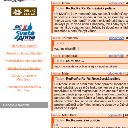
Autor:
Ivana
odpovědět
| #
Titulek:
Re:Re:Re:Re:Re:městská policie
Myslím, že v momentě, kdy se posílí noční hlídky,
to povede k nekázni ve dne. A možná, že i vám by vad
"někdo tam, kde nemá". Noční neklid mě také štve, ale
Já když jdu z disca nebo z hospody, tak žádný vyrvál
na mě nikdo volat nemusí. Jefakt, že dvoučlenná hlí
nezmůže a nemůže být všude.
Autor:
Jeremenko
odpovědět
| #
Titulek:
Internetové aplikace
vadí mi cikáni!!!!!!!
Městská knihovna Chotěboř
Autor:
choteborak
odpovědět
| #
Informační centrum Chotěboř
Titulek:
co mi vadi...
vadi me mestska policie a jeji cinnost a cikani...
Městská policie Chotěboř
Autor:
Majer
odpovědět
| #1
Záhady a tajemno
Titulek:
Re:Re:Re:Re:Re:Re:městská policie
Milan Knob
Ivana:Ba ne to stání mne žere opravdu mnohem m
Fotografie z Chotěbořska
to jednodušší, co se týče hluku tak ten ve dne tolik n
Milan Knob
nepořádku a ničení majetku tak to ve dne také není 
protože všude je spousta očí, které mohou označit p
spousta těch co nepořádek a škody dělají nechodí dě
obědě probudí tak se do ulic dostanou až k večeru.
problematičtější a čtyři četníci místo dvou by určitě s
Google Adwords
částečně zlepšili.
Autor:
Milan Knob
odpovědět
| #1
Titulek:
Re:Re:městská policie