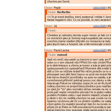
všechno jen černé.
Autor:
Pepík
odpovědět
| #1
Titulek:
Re:Re:Re:
To je trend dneška, který podporují i média !! Je
hledat negativní věci. Co se povede, to není atraktivní.
Autor:
Já
odpovědět
| #1
Titulek:
Chotebor je nahodou docela super mesto..je fakt ze t
ve vesnicich jako je Svinnej maji koupaliste,ale nem
vsechno,mame stadion:)Myslim ze restauraci je tady 
jako jinych baru a hospod..tak si lidi nestezujte a bezt
Autor:
Pavel Lacina
odpovědět
| #1
Titulek:
romové
Vadí mi romší obyvatelé se kterými si neví rady ani Po
nebo co v tom vlastně vězí?Před čím nás chrání?R
je to diskriminace a všemu je konec a kde je jaké pr
spolusousedících spoluobčanů?Romské děti zmlátí
dítě a čím se můžete bránit?No ničím,protože se to o
přestupek nezl.dětí.Není šance se proti nim bránit.Ni
kde berou finanční prostředky na auta na satelity a j
vymoženosti,přičemž pobírají pouze soc.dávky a nik
nepracuje.Pokud se náhodou stane,že se do fin,tísně
rodina,všechno se propočítává,úřednice jsou nepříj
se zjistí,že "Vy" jako normální občan nemáte na nic n
proto,páč nejste romského původu?Je to jeden velik
problém.Problém vidím i nad dnešní mládeží,všade jim
a nikdo s tím nic nedělá,všechno se pak svede na rod
špatnou výchovou,ale že za účelem výdělku se naleje 
všem jedno.Za stupidní považuji i fakt,že na úvodu 
píšete,že je třeba se řídit pravopisnými pravidly,to jak
občan,kterýmu moc pravopis nejde,nemá právo na 