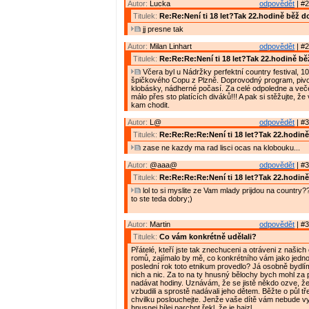
Autor:
Lucka
odpovědět
| #2
Titulek:
Re:Re:Není ti 18 let?Tak 22.hodině běž 
jj presne tak
Autor:
Milan Linhart
odpovědět
| #2
Titulek:
Re:Re:Re:Není ti 18 let?Tak 22.hodině b
Včera byl u Nádržky perfektní country festival, 10
špičkového Copu z Plzně. Doprovodný program, pivo
klobásky, nádherné počasí. Za celé odpoledne a veče
málo přes sto platících diváků!!! A pak si stěžujte, že
kam chodit.
Autor:
L@
odpovědět
| #3
Titulek:
Re:Re:Re:Re:Není ti 18 let?Tak 22.hodin
zase ne kazdy ma rad lisci ocas na klobouku...
Autor:
@aaa@
odpovědět
| #3
Titulek:
Re:Re:Re:Re:Není ti 18 let?Tak 22.hodin
lol to si myslite ze Vam mlady prijdou na country?
to ste teda dobry;)
Autor:
Martin
odpovědět
| #3
Titulek:
Co vám konkrétně udělali?
Přátelé, kteří jste tak znechuceni a otráveni z našic
romů, zajímalo by mě, co konkrétního vám jako jedno
poslední rok toto etnikum provedlo? Já osobně bydl
nich a nic. Za to na ty hnusný bělochy bych mohl za 
nadávat hodiny. Uznávám, že se jistě někdo ozve, že
vzbudili a sprostě nadávali jeho dětem. Běžte o půl tř
chvilku poslouchejte. Jenže vaše dítě vám nebude v
hnusnej bílej parchnt řekl, že je hajzl.