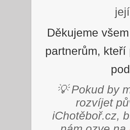
jej
Děkujeme všem 
partnerům, kteří
pod
💡 Pokud by m
rozvíjet p
iChotěboř.cz, 
nám ozve na