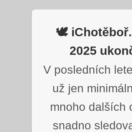
🕊️ iChotěbo
2025 ukonč
V posledních lete
už jen minimáln
mnoho dalších o
snadno sledova