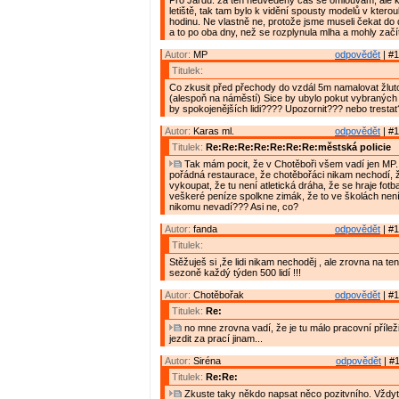
Pro Jardu: za ten neuvedený čas se omlouvám, ale kdo
letiště, tak tam bylo k vidění spousty modelů v kterou
hodinu. Ne vlastně ne, protože jsme museli čekat do
a to po oba dny, než se rozplynula mlha a mohly začít
Autor:
MP
odpovědět
| #1
Titulek:
Co zkusit před přechody do vzdál 5m namalovat žluto
(alespoň na náměstí) Sice by ubylo pokut vybraných 
by spokojenějších lidi???? Upozornit??? nebo tresta
Autor:
Karas ml.
odpovědět
| #1
Titulek:
Re:Re:Re:Re:Re:Re:Re:městská policie
Tak mám pocit, že v Chotěboři všem vadí jen MP. A
pořádná restaurace, že chotěbořáci nikam nechodí, ž
vykoupat, že tu není atletická dráha, že se hraje fotb
veškeré peníze spolkne zimák, že to ve školách nen
nikomu nevadí??? Asi ne, co?
Autor:
fanda
odpovědět
| #1
Titulek:
Stěžuješ si ,že lidi nikam nechoděj , ale zrovna na ten
sezoně každý týden 500 lidí !!!
Autor:
Chotěbořak
odpovědět
| #1
Titulek:
Re:
no mne zrovna vadí, že je tu málo pracovní přílež
jezdit za prací jinam...
Autor:
Siréna
odpovědět
| #1
Titulek:
Re:Re:
Zkuste taky někdo napsat něco pozitvního. Vždy