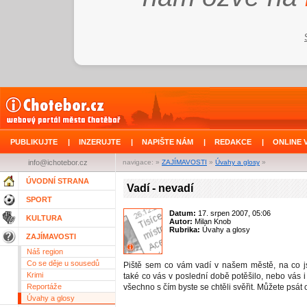
PUBLIKUJTE
|
INZERUJTE
|
NAPIŠTE NÁM
|
REDAKCE
|
ONLINE 
info@ichotebor.cz
navigace: »
ZAJÍMAVOSTI
»
Úvahy a glosy
»
ÚVODNÍ STRANA
Vadí - nevadí
SPORT
Datum:
17. srpen 2007, 05:06
KULTURA
Autor:
Milan Knob
Rubrika:
Úvahy a glosy
ZAJÍMAVOSTI
Náš region
Co se děje u sousedů
Piště sem co vám vadí v našem městě, na co js
Krimi
také co vás v poslední době potěšilo, nebo vás i
Reportáže
všechno s čím byste se chtěli svěřit. Můžete psát 
Úvahy a glosy