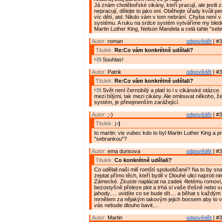
Já znám chotěbořské cikány, kteří pracují, ale jestli 
nepracují, dělejte to jako oni. Oběhejte úřady kvůli p
víc dětí, atd. Nikdo vám v tom nebrání. Chyba není v 
systému. A ruku na srdce systém vytváříme my bledé 
Martin Luther King, Nelson Mandela a celá tahle "seb
Autor:
roman
odpovědět
| #3
Titulek:
Re:Co vám konkrétně udělali?
Souhlas!
Autor:
Patrik
odpovědět
| #3
Titulek:
Re:Co vám konkrétně udělali?
Svět není černobílý a platí to i v cikánské otázce.
mezi bílými, tak mezi cikány. Ale omlouvat někoho, ž
systém, je přinejmenším zarážející.
Autor:
;-)
odpovědět
| #3
Titulek:
;-)
to martin: vis vubec kdo to byl Martin Luther King a 
"sebrankou"?
Autor:
ema durisova
odpovědět
| #3
Titulek:
Co konkrétně udělali?
Co udělali naši milí romští spoluobčané? Na to by sna
zeptat přímo těch, kteří bydlí v Dlouhé ulici naproti n
Zámecké. Zkuste naplácat na zadek 4letému romovi,
bezostyšně přeleze plot a trhá si vaše třešně nebo 
jahody..... uvidíte co se bude dít.... a běhat s každý
mrnětem za nějakým takovým jejich bossem aby to v
vás nebude dlouho bavit....
Autor:
Martin
odpovědět
| #3