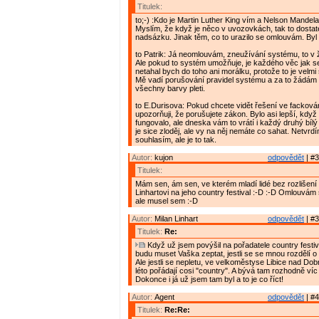
Titulek:
to;-) :Kdo je Martin Luther King vím a Nelson Mandela 
Myslím, že když je něco v uvozovkách, tak to dosta
nadsázku. Jinak těm, co to urazilo se omlouvám. Byl t
to Patrik: Já neomlouvám, zneužívání systému, to v
Ale pokud to systém umožňuje, je každého věc jak s
netahal bych do toho ani morálku, protože to je velmi 
Mě vadí porušování pravidel systému a za to žádám 
všechny barvy pleti.
to E.Durisova: Pokud chcete vidět řešení ve fackován
upozorňuji, že porušujete zákon. Bylo asi lepší, když 
fungovalo, ale dneska vám to vrátí i každý druhý bílý 
je sice zloděj, ale vy na něj nemáte co sahat. Netvrdí
souhlasím, ale je to tak.
Autor:
kujon
odpovědět
| #3
Titulek:
Mám sen, ám sen, ve kterém mladí lidé bez rozlišení 
Linhartovi na jeho country festival :-D :-D Omlouvám 
ale musel sem :-D
Autor:
Milan Linhart
odpovědět
| #3
Titulek:
Re:
Když už jsem povýšil na pořadatele country festiva
budu muset Vaška zeptat, jestli se se mnou rozdělí o 
Ale jestli se nepletu, ve velkoměstyse Libice nad Do
léto pořádají cosi "country". A bývá tam rozhodně víc 
Dokonce i já už jsem tam byl a to je co říct!
Autor:
Agent
odpovědět
| #4
Titulek:
Re:Re: