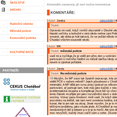
ŠKOLSTVÍ
Komentáře zastaveny, již není možno komentovat.
ARCHIV
KOMENTÁŘE:
Autor:
Janika
odpovědět
| #
Radniční okénko
Titulek:
Opravdu mi vadí, když romští obyvatelé v Dlouhé ulic
Městská policie
hlasité večírky a bohužel s nimi nikdo nehne (ani Polic
smutné, ale doba je holt taková, že se pořád někdo n
Komunální politika
Chudáci všichni sousedé okolo.
Autor:
MK
odpovědět
| #
Titulek:
městská policie
KULTURNÍ AKCE
vadí mi a rozčiluje,že je vidět jen přes den u vybírán
parkování.U nočního řádění ve městě takřka nikdy n
neumí si zjednat pořádek.
Autor:
Jarda
odpovědět
| #
PARTNEŘI
Titulek:
Re:městská policie
Myslím, že MP zase tak špatně nepracuje, kdy js
viděli PČR v našem městě? Jejich působnost v Chotěb
minimální. A MP dělá jen svou práci (pokud se někom
parkování, ať parkuje tam, kde má) jako každý z ná
problematická skupina a komplikuje život lídí ve vše
tento článek mi přijde jen jako rozvášnění davů v do
sezóny. Vzkaz panu Knobovi: mně vadí, že když dát
pozvánku na letiště, tak tam není uvedena hodina, k
konat. Ale to jen tak na okraj. Jinak myslím, že je to
běžnými problémy, jako všude jinde. A Chotěboř je na
nenávistných lidí a klepen a o to je to horší. Ale tyto 
moc nevyřeší, každý musí začít sám u sebe. Zkuste 