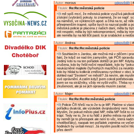
Autor:
morous
odpovědět
| 
Titulek:
Re:Re:městská policie
mě spíš mrzí, že městská policie využívá jakékol
získání (vybrání) pokuty. to znamená, že se např. s
na náměstí, ve výklencích apod. a číhá na to, až něko
přinejmenším trapné, spíše bych to nazval podlé a p
městská policie je placena z našich daní, měla by být
mít respekt, měla by být nekompromisní, měla by tres
ale neměla by na lidi líčit pasti. to je srabácké a nedůs
Autor:
Andrea
odpovědět
| #
Titulek:
Re:Re:Re:městská policie
Souhlasím s Jardou, ale možná má v něčem i pr
fakt, že když se nad tím zamyslím, tak PČR opravdu 
Jediný kdo tu na ten pořádek dohlíží je jen MP. Kdyb
zrušena, kdo by řešil noční nepořádek, kdo by "poku
neukázněné majitele čtyřnohých mazlíčků za neukliz
kdo by hlídal tu kolikrát zmiňovanou rychlost v obci,
dohled nad "životem" ve městě? Já nevím, ale myslí
své oprávnění. A zatím když jsem cokoli potřebovala ř
jsem se na strážníky, vždy mi vyšli vstříc. Třeba vy 
zkušenosti, ale já se jich opravdu musím zastat.
Autor:
Majer
odpovědět
| #
Titulek:
Re:Re:Re:Re:městská policie
Policie ČR hřeší na to že tu je MP. Platíme si vla
pořádku dvakrát, ale výsledek dvojnásobný není. Ne
Myslím, že pokud město platí MP, měla MP řešit to 
trápí. Tedy ne to, že si tu řidič z jiného města na pět
by neměl (je to přestupek ale není to věc, která nad
chotěbořáky), naopak ten pořádek zejména ve večer
hodinách by uvítali mnozí. Já myslím posílit noční hl
přes den!!!