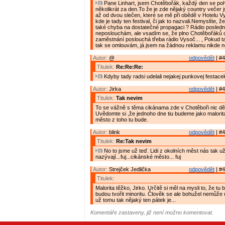
Pane Linhart, jsem Chotěbořák, každý den se poh
několikrát za den.To že je zde nějaký country večer
až od dvou slečen, které se mě při obědě v Hotelu Vy
kde je tady ten festival, či jak to nazvali.Nemyslíte, 
také chyba na dostatečné propagaci ? Rádio posledn
neposlouchám, ale vsadím se, že plno Chotěbořáků 
zaměstnání poslouchá třeba rádio Vysoč... , Pokud t
tak se omlouvám, já jsem na žádnou reklamu nikde ne
Autor:
@
odpovědět
| #4
Titulek:
Re:Re:Re:
Kdyby tady radsi udelali nejakej punkovej festace
Autor:
Jirka
odpovědět
| #4
Titulek:
Tak nevim
To se vážně s těma cikánama zde v Chotěboři nic d
Uvědomte si ,že jednoho dne tiu budeme jako malorit
město z toho tu bude.
Autor:
blink
odpovědět
| #4
Titulek:
Re:Tak nevim
No to jsme už teď. Lidi z okolních měst nás tak u
nazývají...fuj...cikánské město... fuj
Autor:
Strejček Jedlička
odpovědět
| #4
Titulek:
Malorita těžko, Jirko. Určitě si měl na mysli to, že tu b
budou tvořit minoritu. Člověk se ale bohužel nemůže u
už tomu tak nějaký ten pátek je...
Komentáře zastaveny, již není možno komentovat.