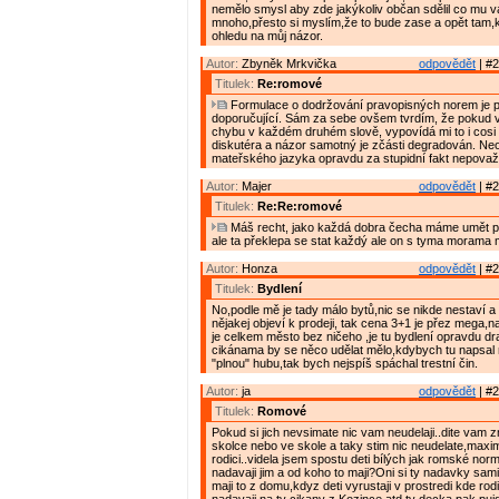
nemělo smysl aby zde jakýkoliv občan sdělil co mu v
mnoho,přesto si myslím,že to bude zase a opět tam,k
ohledu na můj názor.
Autor:
Zbyněk Mrkvička
odpovědět
| #2
Titulek:
Re:romové
Formulace o dodržování pravopisných norem je 
doporučující. Sám za sebe ovšem tvrdím, že pokud 
chybu v každém druhém slově, vypovídá mi to i cosi 
diskutéra a názor samotný je zčásti degradován. Ne
mateřského jazyka opravdu za stupidní fakt nepovažu
Autor:
Majer
odpovědět
| #2
Titulek:
Re:Re:romové
Máš recht, jako každá dobra čecha máme umět p
ale ta překlepa se stat každý ale on s tyma morama
Autor:
Honza
odpovědět
| #2
Titulek:
Bydlení
No,podle mě je tady málo bytů,nic se nikde nestaví a
nějakej objeví k prodeji, tak cena 3+1 je přez mega,n
je celkem město bez ničeho ,je tu bydlení opravdu dr
cikánama by se něco udělat mělo,kdybych tu napsal 
"plnou" hubu,tak bych nejspíš spáchal trestní čin.
Autor:
ja
odpovědět
| #2
Titulek:
Romové
Pokud si jich nevsimate nic vam neudelaji..dite vam zml
skolce nebo ve skole a taky stim nic neudelate,maxi
rodici..videla jsem spostu deti bílých jak romské nor
nadavaji jim a od koho to maji?Oni si ty nadavky sam
maji to z domu,kdyz deti vyrustaji v prostredi kde rod