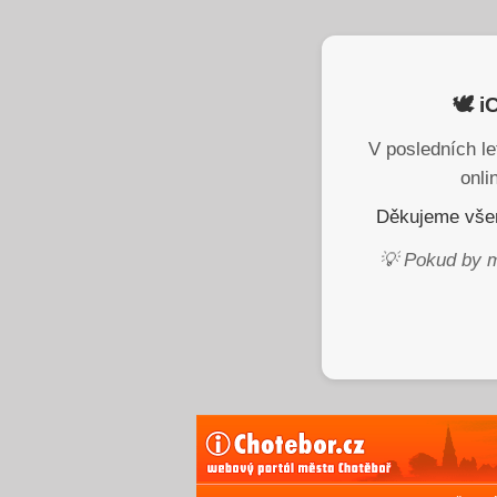
🕊️ 
V posledních le
onli
Děkujeme všem
💡 Pokud by m