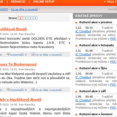
ÁM
|
REDAKCE
|
ONLINE VSTUP
Mapa C
AVOSTI
»
Co se děje u sousedů
»
čtenářů
KRÁTKÉ ZPRÁVY
Strana:
1
2
3
4
Kulturní akce v prosinci
1.12. 00:10
- Tradičně 
avlíčkově Brodě
IC Chotěboř
přinášíme přehled 
ří 2024, 14:40, Petr Kletečka
událostí, tentokráte na měsíc 
imní koncertní seriál GOLDEN EYE představí v
Prohlédnout si jej můžete v
PDF p
íčkobrodském klubu kapelu J.A.R., ETC s
Kulturní akce v listopadu
slavem Nejezchlebou nebo Krausberry.
1.11. 01:58
- Tradičně 
IC Chotěboř
přinášíme přehled 
ek
Komentářů:
0
Co se děje u sousedů
událostí, tentokráte na měsíc 
Prohlédnout si jej můžete v
PDF p
Goes To Brokenwood
Kulturní akce v říjnu
ří 2023, 14:31, Petr Kletečka
 Mia! Kletyend opouští bezpečí zkušebny a míří
1.10. 00:00
- Tradičně 
IC Chotěboř
přinášíme přehled 
 do Oka. Pojďme tam strčit nos a přesvědčit se,
událostí, tentokráte na měs
o nebude jeho Waterloo. :)
Prohlédnout si jej můžete v
PDF p
ek
Komentářů:
0
Co se děje u sousedů
Kulturní akce v září
1.09. 00:48
- Tradičně 
běr v Havlíčkově Brodě
IC Chotěboř
přinášíme přehled 
událostí, tentokráte na mě
ří 2023, 14:30, Petr Kletečka
Prohlédnout si jej můžete v
PDF p
a z nejzajímavějších a nejoriginálnějších
ových kapel české historie, kterou není třeba
Kulturní akce v červenci