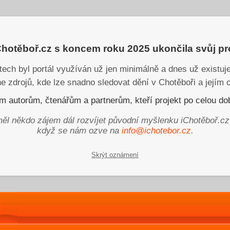
iChotěboř.cz s koncem roku 2025 ukončila svůj p
tech byl portál využíván už jen minimálně a dnes už existu
ne zdrojů, kde lze snadno sledovat dění v Chotěboři a jejím o
 autorům, čtenářům a partnerům, kteří projekt po celou dob
ěl někdo zájem dál rozvíjet původní myšlenku iChotěboř.cz
když se nám ozve na
info@ichotebor.cz
.
Skrýt oznámení