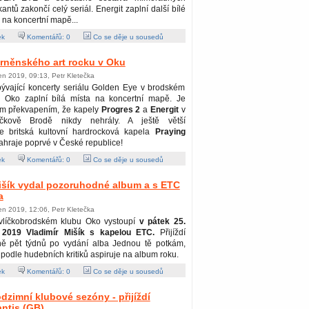
antů zakončí celý seriál. Energit zaplní další bílé
 na koncertní mapě...
ek
Komentářů:
0
Co se děje u sousedů
rněnského art rocku v Oku
jen 2019, 09:13, Petr Kletečka
bývající koncerty seriálu Golden Eye v brodském
u Oko zaplní bílá místa na koncertní mapě. Je
ým překvapením, že kapely
Progres 2
a
Energit
v
íčkově Brodě nikdy nehrály. A ještě větší
 že britská kultovní hardrocková kapela
Praying
ahraje poprvé v České republice!
ek
Komentářů:
0
Co se děje u sousedů
išík vydal pozoruhodné album a s ETC
a
jen 2019, 12:06, Petr Kletečka
vlíčkobrodském klubu Oko vystoupí
v pátek 25.
a 2019 Vladimír Mišík s kapelou ETC.
Přijíždí
ně pět týdnů po vydání alba Jednou tě potkám,
 podle hudebních kritiků aspiruje na album roku.
ek
Komentářů:
0
Co se děje u sousedů
dzimní klubové sezóny - přijíždí
ntis (GB)