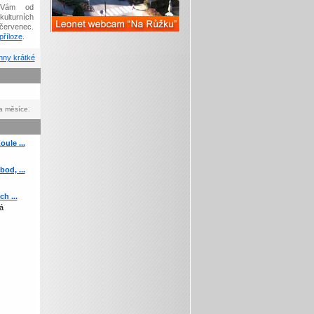
Vám od
kulturních
červenec.
říloze
.
ny krátké
a měsíce.
ule ...
od, ...
h ...
á