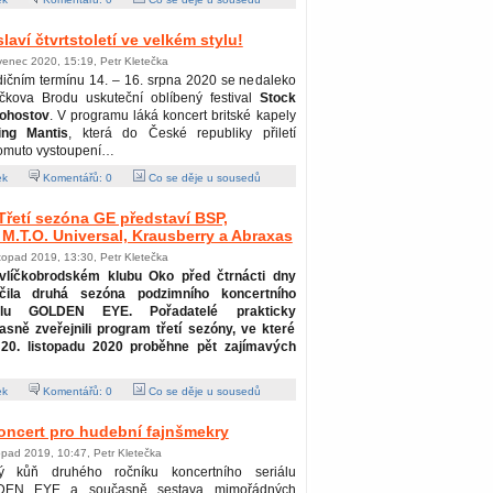
laví čtvrtstoletí ve velkém stylu!
venec 2020, 15:19, Petr Kletečka
dičním termínu 14. – 16. srpna 2020 se nedaleko
íčkova Brodu uskuteční oblíbený festival
Stock
ohostov
. V programu láká koncert britské kapely
ing Mantis
, která do České republiky přiletí
 tomuto vystoupení…
ek
Komentářů:
0
Co se děje u sousedů
Třetí sezóna GE představí BSP,
M.T.O. Universal, Krausberry a Abraxas
stopad 2019, 13:30, Petr Kletečka
vlíčkobrodském klubu Oko před čtrnácti dny
čila druhá sezóna podzimního koncertního
iálu GOLDEN EYE. Pořadatelé prakticky
asně zveřejnili program třetí sezóny, ve které
 20. listopadu 2020 proběhne pět zajímavých
ek
Komentářů:
0
Co se děje u sousedů
koncert pro hudební fajnšmekry
topad 2019, 10:47, Petr Kletečka
ý kůň druhého ročníku koncertního seriálu
EN EYE a současně sestava mimořádných