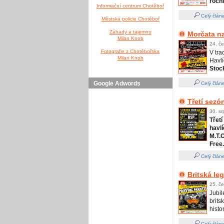
ročn
Informační centrum Chotěboř
Celý člán
Městská policie Chotěboř
Záhady a tajemno
Morčata na
Milan Knob
24. če
Fotografie z Chotěbořska
V tra
Milan Knob
Havl
Stoc
Google Adwords
Celý člán
Třetí sezó
30. sr
Třet
havl
M.T.
Free.
Celý člán
Britská le
25. če
Jubil
brit
histo
Celý člán