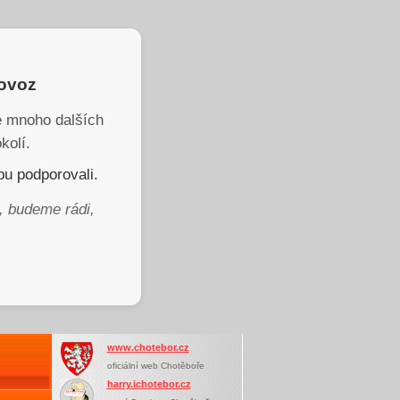
rovoz
je mnoho dalších
kolí.
u podporovali.
, budeme rádi,
www.chotebor.cz
oficiální web Chotěboře
harry.ichotebor.cz