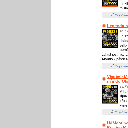
muzik
místo
Celý člán
Legenda b
28. ří
Tři z
klub
velk
Havl
zvláštností je,
Mantis
v pátek z
Celý člán
Vladimír M
míří do Ok
13. ří
V ha
říjn
přes
které
Celý člán
Událost po
Praying Ma