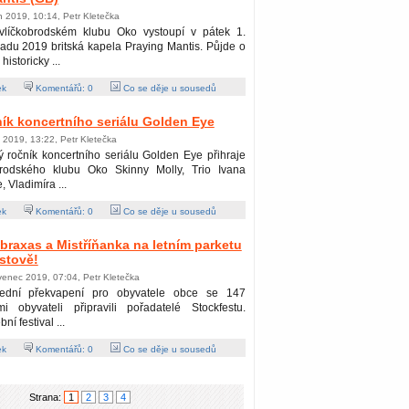
en 2019, 10:14, Petr Kletečka
vlíčkobrodském klubu Oko vystoupí v pátek 1.
padu 2019 britská kapela Praying Mantis. Půjde o
 historicky ...
ek
Komentářů:
0
Co se děje u sousedů
ík koncertního seriálu Golden Eye
í 2019, 13:22, Petr Kletečka
 ročník koncertního seriálu Golden Eye přihraje
rodského klubu Oko Skinny Molly, Trio Ivana
, Vladimíra ...
ek
Komentářů:
0
Co se děje u sousedů
braxas a Mistříňanka na letním parketu
stově!
venec 2019, 07:04, Petr Kletečka
ední překvapení pro obyvatele obce se 147
mi obyvateli připravili pořadatelé Stockfestu.
ní festival ...
ek
Komentářů:
0
Co se děje u sousedů
Strana:
1
2
3
4