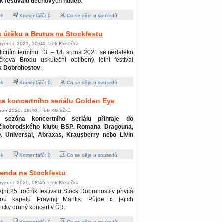
ík festivalu dechových hudeb
.
ek
Komentářů:
0
Co se děje u sousedů
 útěku a Brutus na Stockfestu
rvenec 2021, 10:04, Petr Kletečka
dičním termínu 13. – 14. srpna 2021 se nedaleko
íčkova Brodu uskuteční oblíbený letní festival
k Dobrohostov
.
ek
Komentářů:
0
Co se děje u sousedů
na koncertního seriálu Golden Eye
pen 2020, 18:40, Petr Kletečka
í sezóna koncertního seriálu přihraje do
íčkobrodského klubu BSP, Romana Dragouna,
O. Universal, Abraxas, Krausberry nebo Livin
ek
Komentářů:
0
Co se děje u sousedů
genda na Stockfestu
rvenec 2020, 08:45, Petr Kletečka
ejní 25. ročník festivalu Stock Dobrohostov přivítá
skou kapelu Praying Mantis. Půjde o jejich
ricky druhý koncert v ČR.
ek
Komentářů:
0
Co se děje u sousedů