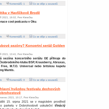
ek
Komentářů:
1
Co se děje u sousedů
itika v Havlíčkově Brodě
ří 2021, 16:02, Petr Kletečka
enace cool podcastu v Oku
.
ek
Komentářů:
0
Co se děje u sousedů
ubové sezóny? Koncertní seriál Golden
ří 2021, 13:41, Petr Kletečka
tá sezóna koncertního seriálu GE přihraje do
íčkobrodského klubu BSP, Krausberry, Abraxas,
n Free, M.T.O. Universal nebo britskou kapelu
ng Mantis.
ek
Komentářů:
0
Co se děje u sousedů
hlavní hvězdou festivalu dechových
obrohostově
rvenec 2021, 10:17, Petr Kletečka
děli 15. srpna 2021 se v magickém prostředí
ího parketu v Dobrohostově uskuteční
třináctý