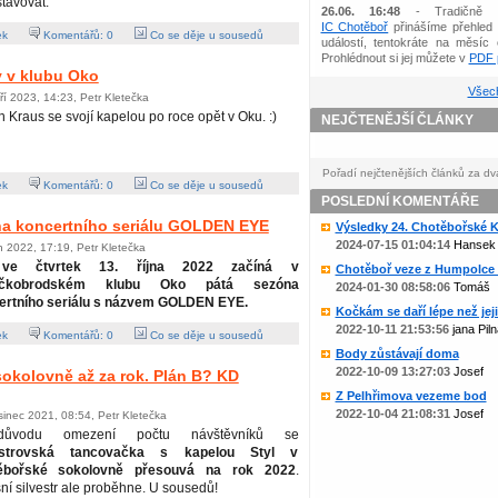
tavovat.
26.06. 16:48
- Tradičně 
IC Chotěboř
přinášíme přehled 
ek
Komentářů:
0
Co se děje u sousedů
událostí, tentokráte na měsíc 
Prohlédnout si jej můžete v
PDF p
y v klubu Oko
Všech
ří 2023, 14:23, Petr Kletečka
n Kraus se svojí kapelou po roce opět v Oku. :)
NEJČTENĚJŠÍ ČLÁNKY
Pořadí nejčtenějších článků za dv
ek
Komentářů:
0
Co se děje u sousedů
POSLEDNÍ KOMENTÁŘE
na koncertního seriálu GOLDEN EYE
Výsledky 24. Chotěbořské Ko
2024-07-15 01:04:14
Hansek
en 2022, 17:19, Petr Kletečka
ve čtvrtek 13. října 2022 začíná v
Chotěboř veze z Humpolce b
líčkobrodském klubu Oko pátá sezóna
2024-01-30 08:58:06
Tomáš
ertního seriálu s názvem GOLDEN EYE.
Kočkám se daří lépe než jejic
2022-10-11 21:53:56
jana Piln
ek
Komentářů:
0
Co se děje u sousedů
Body zůstávají doma
2022-10-09 13:27:03
Josef
 sokolovně až za rok. Plán B? KD
Z Pelhřimova vezeme bod
2022-10-04 21:08:31
Josef
sinec 2021, 08:54, Petr Kletečka
ůvodu omezení počtu návštěvníků se
estrovská tancovačka s kapelou Styl v
ěbořské sokolovně přesouvá na rok 2022
.
ní silvestr ale proběhne. U sousedů!