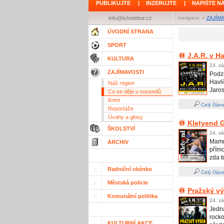
PUBLIKUJTE
|
INZERUJTE
|
NAPIŠTE N
info@ichotebor.cz
navigace: »
ZAJÍM
ÚVODNÍ STRANA
SPORT
J.A.R. v H
KULTURA
23. zá
ZAJÍMAVOSTI
Podz
Havl
Náš region
Jaro
Co se děje u sousedů
Krimi
Celý člán
Reportáže
Úvahy a glosy
Kletyend 
ŠKOLSTVÍ
24. zá
Mamma
ARCHIV
přímo
zda t
Radniční okénko
Celý člán
Městská policie
Pražský vý
Komunální politika
24. zá
Jedn
rock
KULTURNÍ AKCE