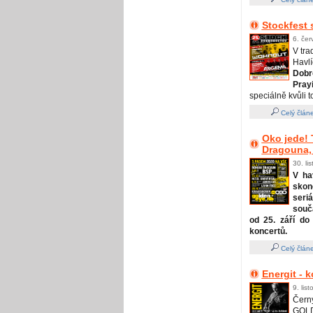
Stockfest s
6. čer
V tra
Havl
Dobr
Pray
speciálně kvůli
Celý člán
Oko jede! 
Dragouna, 
30. li
V ha
skon
ser
souč
od 25. září do
koncertů.
Celý člán
Energit - 
9. lis
Čern
GOLD