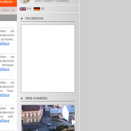
první Courier v Chotěboři
hotěboře
EN
DE
 online: 18
FACEBOOK
Vám od
kulturních
prosinec.
říloze
.
Vám od
kulturních
listopad.
říloze
.
Vám od
kulturních
íc říjnu.
říloze
.
WEB KAMERA
Vám od
kulturních
síc září.
říloze
.