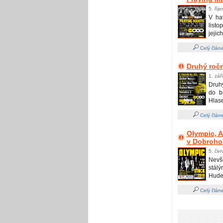
5. říj
V ha
listo
jejich
Celý člán
Druhý ročn
1. zář
Druhý
do b
Hlase
Celý člán
Olympic, A
v Dobroho
5. čer
Nevš
stálý
Hudeb
Celý člán