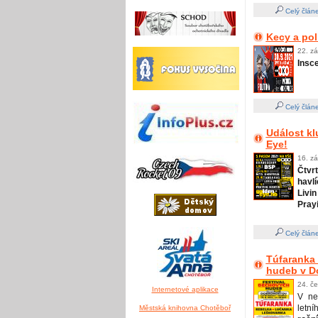
Celý člán
Kecy a pol
22. zá
Insc
Celý člán
Událost kl
Eye!
16. zá
Čtvr
havl
Livi
Prayi
Celý člán
Túfaranka 
hudeb v D
24. če
Internetové aplikace
V ne
letn
Městská knihovna Chotěboř