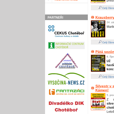
předs
Celý člán
Krausberr
PARTNEŘI
24. zá
Marti
Celý člán
Pátá sezó
8. říj
Už 
hav
konc
Celý člán
Silvestr v
Kámen!
5. pro
Z d
silv
chot
Letoš