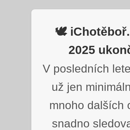
🕊️ iChotěbo
2025 ukonč
V posledních lete
už jen minimáln
mnoho dalších o
snadno sledova