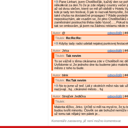
Pane Linhart, jsem Chotěbořák, každý den se poh
několikrát za den.To že je zde nějaký country večer
až od dvou slečen, které se mě při obědě v Hotelu Vy
kde je tady ten festival, či jak to nazvali.Nemyslíte, 
také chyba na dostatečné propagaci ? Rádio posledn
neposlouchám, ale vsadím se, že plno Chotěbořáků 
zaměstnání poslouchá třeba rádio Vysoč... , Pokud t
tak se omlouvám, já jsem na žádnou reklamu nikde ne
Autor:
@
odpovědět
| #4
Titulek:
Re:Re:Re:
Kdyby tady radsi udelali nejakej punkovej festace
Autor:
Jirka
odpovědět
| #4
Titulek:
Tak nevim
To se vážně s těma cikánama zde v Chotěboři nic d
Uvědomte si ,že jednoho dne tiu budeme jako malorit
město z toho tu bude.
Autor:
blink
odpovědět
| #4
Titulek:
Re:Tak nevim
No to jsme už teď. Lidi z okolních měst nás tak u
nazývají...fuj...cikánské město... fuj
Autor:
Strejček Jedlička
odpovědět
| #4
Titulek:
Malorita těžko, Jirko. Určitě si měl na mysli to, že tu b
budou tvořit minoritu. Člověk se ale bohužel nemůže u
už tomu tak nějaký ten pátek je...
Komentáře zastaveny, již není možno komentovat.