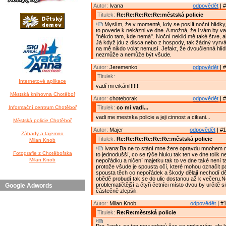
Autor:
Ivana
odpovědět
| #
Titulek:
Re:Re:Re:Re:Re:městská policie
Myslím, že v momentě, kdy se posílí noční hlídky,
to povede k nekázni ve dne. A možná, že i vám by vad
"někdo tam, kde nemá". Noční neklid mě také štve, ale
Já když jdu z disca nebo z hospody, tak žádný vyrvál
na mě nikdo volat nemusí. Jefakt, že dvoučlenná hlí
nezmůže a nemůže být všude.
Autor:
Jeremenko
odpovědět
| #
Titulek:
Internetové aplikace
vadí mi cikáni!!!!!!!
Městská knihovna Chotěboř
Autor:
choteborak
odpovědět
| #
Informační centrum Chotěboř
Titulek:
co mi vadi...
vadi me mestska policie a jeji cinnost a cikani...
Městská policie Chotěboř
Autor:
Majer
odpovědět
| #1
Záhady a tajemno
Titulek:
Re:Re:Re:Re:Re:Re:městská policie
Milan Knob
Ivana:Ba ne to stání mne žere opravdu mnohem m
Fotografie z Chotěbořska
to jednodušší, co se týče hluku tak ten ve dne tolik n
Milan Knob
nepořádku a ničení majetku tak to ve dne také není 
protože všude je spousta očí, které mohou označit p
spousta těch co nepořádek a škody dělají nechodí dě
obědě probudí tak se do ulic dostanou až k večeru.
problematičtější a čtyři četníci místo dvou by určitě s
Google Adwords
částečně zlepšili.
Autor:
Milan Knob
odpovědět
| #1
Titulek:
Re:Re:městská policie