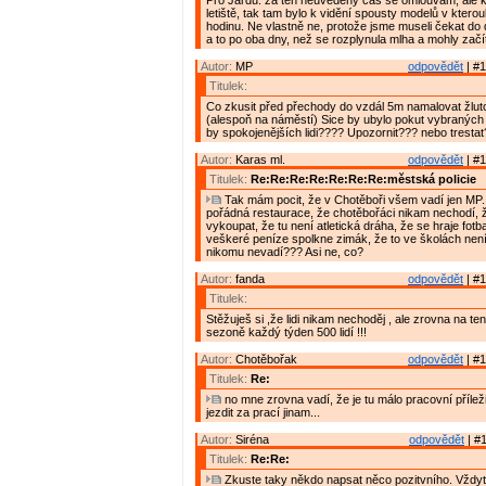
Pro Jardu: za ten neuvedený čas se omlouvám, ale kdo
letiště, tak tam bylo k vidění spousty modelů v kterou
hodinu. Ne vlastně ne, protože jsme museli čekat do
a to po oba dny, než se rozplynula mlha a mohly začít
Autor:
MP
odpovědět
| #1
Titulek:
Co zkusit před přechody do vzdál 5m namalovat žluto
(alespoň na náměstí) Sice by ubylo pokut vybraných 
by spokojenějších lidi???? Upozornit??? nebo tresta
Autor:
Karas ml.
odpovědět
| #1
Titulek:
Re:Re:Re:Re:Re:Re:Re:městská policie
Tak mám pocit, že v Chotěboři všem vadí jen MP. A
pořádná restaurace, že chotěbořáci nikam nechodí, ž
vykoupat, že tu není atletická dráha, že se hraje fotb
veškeré peníze spolkne zimák, že to ve školách nen
nikomu nevadí??? Asi ne, co?
Autor:
fanda
odpovědět
| #1
Titulek:
Stěžuješ si ,že lidi nikam nechoděj , ale zrovna na ten
sezoně každý týden 500 lidí !!!
Autor:
Chotěbořak
odpovědět
| #1
Titulek:
Re:
no mne zrovna vadí, že je tu málo pracovní přílež
jezdit za prací jinam...
Autor:
Siréna
odpovědět
| #1
Titulek:
Re:Re:
Zkuste taky někdo napsat něco pozitvního. Vždy