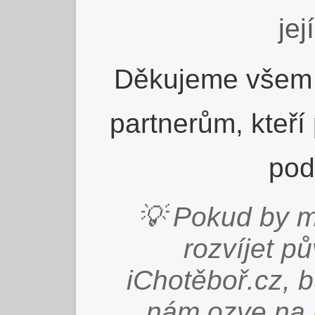
jej
Děkujeme všem 
partnerům, kteří
pod
💡 Pokud by m
rozvíjet p
iChotěboř.cz, 
nám ozve na