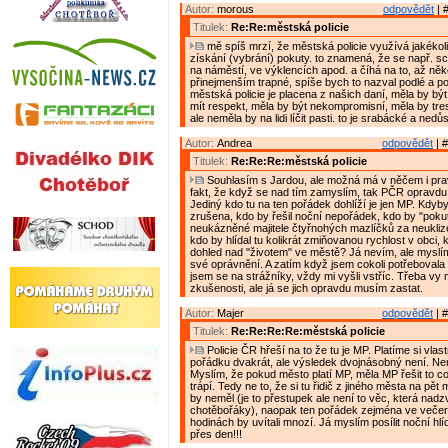
Autor:
morous
odpovědět
| 
Titulek:
Re:Re:městská policie
mě spíš mrzí, že městská policie využívá jakékol
získání (vybrání) pokuty. to znamená, že se např. s
na náměstí, ve výklencích apod. a číhá na to, až něko
přinejmenším trapné, spíše bych to nazval podlé a p
městská policie je placena z našich daní, měla by být
mít respekt, měla by být nekompromisní, měla by tres
ale neměla by na lidi líčit pasti. to je srabácké a nedůs
Autor:
Andrea
odpovědět
| #
Titulek:
Re:Re:Re:městská policie
Souhlasím s Jardou, ale možná má v něčem i pr
fakt, že když se nad tím zamyslím, tak PČR opravdu 
Jediný kdo tu na ten pořádek dohlíží je jen MP. Kdyb
zrušena, kdo by řešil noční nepořádek, kdo by "poku
neukázněné majitele čtyřnohých mazlíčků za neukliz
kdo by hlídal tu kolikrát zmiňovanou rychlost v obci,
dohled nad "životem" ve městě? Já nevím, ale myslí
své oprávnění. A zatím když jsem cokoli potřebovala ř
jsem se na strážníky, vždy mi vyšli vstříc. Třeba vy 
zkušenosti, ale já se jich opravdu musím zastat.
Autor:
Majer
odpovědět
| #
Titulek:
Re:Re:Re:Re:městská policie
Policie ČR hřeší na to že tu je MP. Platíme si vla
pořádku dvakrát, ale výsledek dvojnásobný není. Ne
Myslím, že pokud město platí MP, měla MP řešit to 
trápí. Tedy ne to, že si tu řidič z jiného města na pět
by neměl (je to přestupek ale není to věc, která nad
chotěbořáky), naopak ten pořádek zejména ve večer
hodinách by uvítali mnozí. Já myslím posílit noční hl
přes den!!!