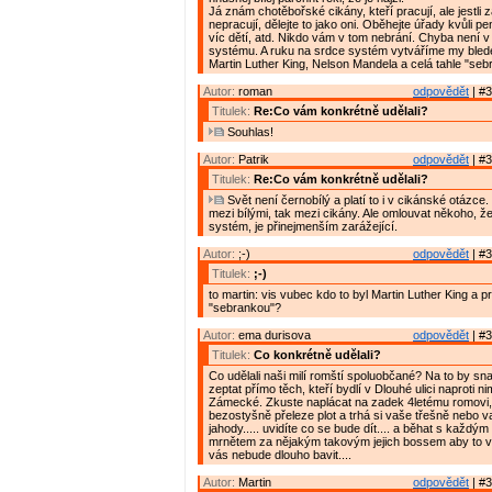
Já znám chotěbořské cikány, kteří pracují, ale jestli 
nepracují, dělejte to jako oni. Oběhejte úřady kvůli p
víc dětí, atd. Nikdo vám v tom nebrání. Chyba není v 
systému. A ruku na srdce systém vytváříme my bledé 
Martin Luther King, Nelson Mandela a celá tahle "seb
Autor:
roman
odpovědět
| #3
Titulek:
Re:Co vám konkrétně udělali?
Souhlas!
Autor:
Patrik
odpovědět
| #3
Titulek:
Re:Co vám konkrétně udělali?
Svět není černobílý a platí to i v cikánské otázce.
mezi bílými, tak mezi cikány. Ale omlouvat někoho, ž
systém, je přinejmenším zarážející.
Autor:
;-)
odpovědět
| #3
Titulek:
;-)
to martin: vis vubec kdo to byl Martin Luther King a 
"sebrankou"?
Autor:
ema durisova
odpovědět
| #3
Titulek:
Co konkrétně udělali?
Co udělali naši milí romští spoluobčané? Na to by sna
zeptat přímo těch, kteří bydlí v Dlouhé ulici naproti n
Zámecké. Zkuste naplácat na zadek 4letému romovi,
bezostyšně přeleze plot a trhá si vaše třešně nebo 
jahody..... uvidíte co se bude dít.... a běhat s každý
mrnětem za nějakým takovým jejich bossem aby to v
vás nebude dlouho bavit....
Autor:
Martin
odpovědět
| #3