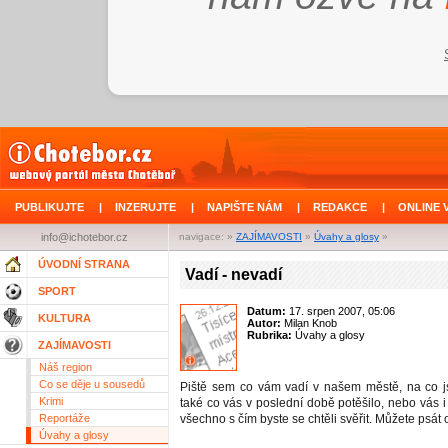
PUBLIKUJTE
|
INZERUJTE
|
NAPIŠTE NÁM
|
REDAKCE
|
ONLINE 
info@ichotebor.cz
navigace: »
ZAJÍMAVOSTI
»
Úvahy a glosy
»
ÚVODNÍ STRANA
Vadí - nevadí
SPORT
Datum:
17. srpen 2007, 05:06
KULTURA
Autor:
Milan Knob
Rubrika:
Úvahy a glosy
ZAJÍMAVOSTI
Náš region
Co se děje u sousedů
Piště sem co vám vadí v našem městě, na co js
Krimi
také co vás v poslední době potěšilo, nebo vás i
Reportáže
všechno s čím byste se chtěli svěřit. Můžete psát 
Úvahy a glosy