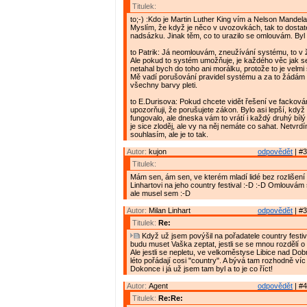
Titulek:
to;-) :Kdo je Martin Luther King vím a Nelson Mandela 
Myslím, že když je něco v uvozovkách, tak to dosta
nadsázku. Jinak těm, co to urazilo se omlouvám. Byl t
to Patrik: Já neomlouvám, zneužívání systému, to v
Ale pokud to systém umožňuje, je každého věc jak s
netahal bych do toho ani morálku, protože to je velmi 
Mě vadí porušování pravidel systému a za to žádám 
všechny barvy pleti.
to E.Durisova: Pokud chcete vidět řešení ve fackován
upozorňuji, že porušujete zákon. Bylo asi lepší, když 
fungovalo, ale dneska vám to vrátí i každý druhý bílý 
je sice zloděj, ale vy na něj nemáte co sahat. Netvrdí
souhlasím, ale je to tak.
Autor:
kujon
odpovědět
| #3
Titulek:
Mám sen, ám sen, ve kterém mladí lidé bez rozlišení 
Linhartovi na jeho country festival :-D :-D Omlouvám 
ale musel sem :-D
Autor:
Milan Linhart
odpovědět
| #3
Titulek:
Re:
Když už jsem povýšil na pořadatele country festiva
budu muset Vaška zeptat, jestli se se mnou rozdělí o 
Ale jestli se nepletu, ve velkoměstyse Libice nad Do
léto pořádají cosi "country". A bývá tam rozhodně víc 
Dokonce i já už jsem tam byl a to je co říct!
Autor:
Agent
odpovědět
| #4
Titulek:
Re:Re: