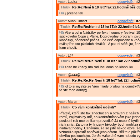
Autor:
Lucka
odpovědět
| #2
Titulek:
Re:Re:Není ti 18 let?Tak 22.hodině běž 
jj presne tak
Autor:
Milan Linhart
odpovědět
| #2
Titulek:
Re:Re:Re:Není ti 18 let?Tak 22.hodině b
Včera byl u Nádržky perfektní country festival, 10
špičkového Copu z Plzně. Doprovodný program, pivo
klobásky, nádherné počasí. Za celé odpoledne a veče
málo přes sto platících diváků!!! A pak si stěžujte, že
kam chodit.
Autor:
L@
odpovědět
| #3
Titulek:
Re:Re:Re:Re:Není ti 18 let?Tak 22.hodin
zase ne kazdy ma rad lisci ocas na klobouku...
Autor:
@aaa@
odpovědět
| #3
Titulek:
Re:Re:Re:Re:Není ti 18 let?Tak 22.hodin
lol to si myslite ze Vam mlady prijdou na country?
to ste teda dobry;)
Autor:
Martin
odpovědět
| #3
Titulek:
Co vám konkrétně udělali?
Přátelé, kteří jste tak znechuceni a otráveni z našic
romů, zajímalo by mě, co konkrétního vám jako jedno
poslední rok toto etnikum provedlo? Já osobně bydl
nich a nic. Za to na ty hnusný bělochy bych mohl za 
nadávat hodiny. Uznávám, že se jistě někdo ozve, že
vzbudili a sprostě nadávali jeho dětem. Běžte o půl tř
chvilku poslouchejte. Jenže vaše dítě vám nebude v
hnusnej bílej parchnt řekl, že je hajzl.