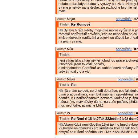
nadavaji na ty cikany z Kozince atd.ty decka pak puj
nekdo zmlati,kdyz budou ty vyrazy pouzivat..Nekdy j
strane a nekdy na te druhe..ale rozhodne bych je ne
pytle
Autor:
Majer
odpovědět
| #2
Titulek:
Re:Romové
Byl bych rád, kdyby moje dítě mohlo vyrůstat v pr
romové nepřetržitě chváleni, kde se nenadává na cik
zmizet důvod k nadávání a objevit se důvod ke chvál
na jejich straně.
Autor:
Míla
odpovědět
| #2
Titulek:
není cikán jako cikán někteří chodí do práce a chovaj
Chotěboři jsem to ještě nezažil,
a mimochodem Chotěboř asi schání nové občany v ř
tady čímdál víc a víc
Autor:
Majer
odpovědět
| #
Titulek:
Re:
i já znám takové, co chodí do práce, posílají děti
u mě pracovali tací, kteří byli mnohem spolehlivější ne
bohužel v Chotěboři takové neznám! Možná to je š
města. (my máv dávky dáme, na vaše potřeby přidá
moc nechoďte, ať máme klid.)
Autor:
W
odpovědět
| #
Titulek:
Re:Není ti 18 let?Tak 22.hodině běž domů
A kam!Když neni člověku 18let tak ho hned vyko
22.hodině na chmelnickém sídlišti na lavičce tak ho
obvyní za rušení nočního klidu.TAK KAM MÁME C