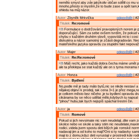
nemělo smysl aby zde jakýkoliv občan sdělil co mu v
mnoho,přesto si myslím,že to bude zase a opět tam,k
ohledu na můj názor.
Autor:
Zbyněk Mrkvička
odpovědět
| #2
Titulek:
Re:romové
Formulace o dodržování pravopisných norem je 
doporučující. Sám za sebe ovšem tvrdím, že pokud 
chybu v každém druhém slově, vypovídá mi to i cosi 
diskutéra a názor samotný je zčásti degradován. Ne
mateřského jazyka opravdu za stupidní fakt nepovažu
Autor:
Majer
odpovědět
| #2
Titulek:
Re:Re:romové
Máš recht, jako každá dobra čecha máme umět p
ale ta překlepa se stat každý ale on s tyma morama
Autor:
Honza
odpovědět
| #2
Titulek:
Bydlení
No,podle mě je tady málo bytů,nic se nikde nestaví a
nějakej objeví k prodeji, tak cena 3+1 je přez mega,n
je celkem město bez ničeho ,je tu bydlení opravdu dr
cikánama by se něco udělat mělo,kdybych tu napsal 
"plnou" hubu,tak bych nejspíš spáchal trestní čin.
Autor:
ja
odpovědět
| #2
Titulek:
Romové
Pokud si jich nevsimate nic vam neudelaji..dite vam zml
skolce nebo ve skole a taky stim nic neudelate,maxi
rodici..videla jsem spostu deti bílých jak romské nor
nadavaji jim a od koho to maji?Oni si ty nadavky sam
maji to z domu,kdyz deti vyrustaji v prostredi kde rod