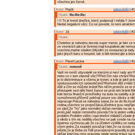
všechno jen černé.
Autor:
Pepík
odpovědět
| #1
Titulek:
Re:Re:Re:
To je trend dneška, který podporují i média !! Je
hledat negativní věci. Co se povede, to není atraktivní.
Autor:
Já
odpovědět
| #1
Titulek:
Chotebor je nahodou docela super mesto..je fakt ze t
ve vesnicich jako je Svinnej maji koupaliste,ale nem
vsechno,mame stadion:)Myslim ze restauraci je tady 
jako jinych baru a hospod..tak si lidi nestezujte a bezt
Autor:
Pavel Lacina
odpovědět
| #1
Titulek:
romové
Vadí mi romší obyvatelé se kterými si neví rady ani Po
nebo co v tom vlastně vězí?Před čím nás chrání?R
je to diskriminace a všemu je konec a kde je jaké pr
spolusousedících spoluobčanů?Romské děti zmlátí
dítě a čím se můžete bránit?No ničím,protože se to o
přestupek nezl.dětí.Není šance se proti nim bránit.Ni
kde berou finanční prostředky na auta na satelity a j
vymoženosti,přičemž pobírají pouze soc.dávky a nik
nepracuje.Pokud se náhodou stane,že se do fin,tísně
rodina,všechno se propočítává,úřednice jsou nepříj
se zjistí,že "Vy" jako normální občan nemáte na nic n
proto,páč nejste romského původu?Je to jeden velik
problém.Problém vidím i nad dnešní mládeží,všade jim
a nikdo s tím nic nedělá,všechno se pak svede na rod
špatnou výchovou,ale že za účelem výdělku se naleje 
všem jedno.Za stupidní považuji i fakt,že na úvodu 
píšete,že je třeba se řídit pravopisnými pravidly,to jak
občan,kterýmu moc pravopis nejde,nemá právo na 