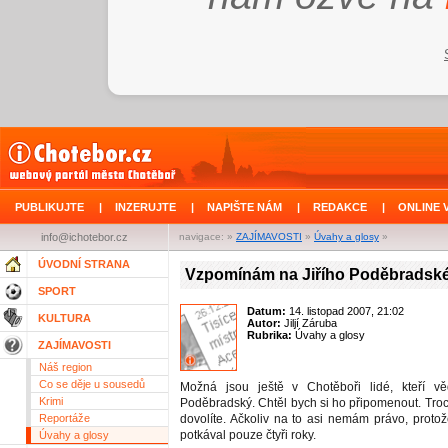
PUBLIKUJTE
|
INZERUJTE
|
NAPIŠTE NÁM
|
REDAKCE
|
ONLINE 
info@ichotebor.cz
navigace: »
ZAJÍMAVOSTI
»
Úvahy a glosy
»
ÚVODNÍ STRANA
Vzpomínám na Jiřího Poděbradské
SPORT
Datum:
14. listopad 2007, 21:02
KULTURA
Autor:
Jiljí Záruba
Rubrika:
Úvahy a glosy
ZAJÍMAVOSTI
Náš region
Co se děje u sousedů
Možná jsou ještě v Chotěboři lidé, kteří věd
Krimi
Poděbradský. Chtěl bych si ho připomenout. Tro
Reportáže
dovolíte. Ačkoliv na to asi nemám právo, proto
potkával pouze čtyři roky.
Úvahy a glosy