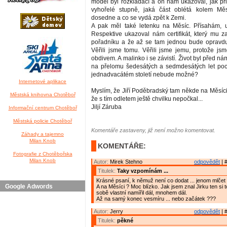
model byl rozkládací a on nám ukazoval, jak při
vyhořelé stupně, jaká část oblétá kolem Mě
dosedne a co se vydá zpět k Zemi.
A pak měl také letenku na Měsíc. Přísahám, u
Respektive ukazoval nám certifikát, který mu za
pořadníku a že až se tam jednou bude opravdu l
Věřili jsme tomu. Věřili jsme jemu, protože jsm
obdivem. A malinko i se závistí. Život byl před ná
na přelomu šedesátých a sedmdesátých let poc
jednadvacátém století nebude možné?
Internetové aplikace
Myslím, že Jiří Poděbradský tam někde na Měsíci
Městská knihovna Chotěboř
že s tím odletem ještě chvilku nepočkal...
Jiljí Záruba
Informační centrum Chotěboř
Městská policie Chotěboř
Komentáře zastaveny, již není možno komentovat.
Záhady a tajemno
Milan Knob
KOMENTÁŘE:
Fotografie z Chotěbořska
Milan Knob
Autor:
Mirek Stehno
odpovědět
| 
Titulek:
Taky vzpomínám ...
Krásné psaní, k němuž není co dodat ... jenom mlčet 
Google Adwords
A na Měsíci ? Moc blízko. Jak jsem znal Jirku ten si 
sobě vlastní namířil dál, mnohem dál.
Až na samý konec vesmíru ... nebo začátek ???
Autor:
Jerry
odpovědět
| 
Titulek:
pěkné