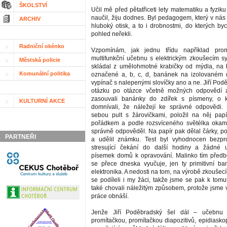
ŠKOLSTVÍ
Učil mě před pětatřiceti lety matematiku a fyzik
naučil, žiju dodnes. Byl pedagogem, který v ná
ARCHIV
hluboký otisk, a to i drobnostmi, do kterých by
pohled neřekli.
Radniční okénko
Vzpomínám, jak jednu třídu například prom
multifunkční učebnu s elektrickým zkoušecím 
Městská policie
skládal z umělohmotné krabičky od mýdla, na k
Komunální politika
označené a, b, c, d, banánek na izolovaném 
vypínač s nalepenými slovíčky ano a ne. Jiří Po
otázku po otázce včetně možných odpovědí 
zasouvali banánky do zdířek s písmeny, o 
KULTURNÍ AKCE
domnívali, že náležejí ke správné odpovědi. 
sebou pult s žárovičkami, položil na něj pap
pořádkem a podle rozsvíceného světélka okamž
správně odpověděl. Na papír pak dělal čárky, po
PARTNEŘI
a udělil známku. Test byl vyhodnocen bezpr
stresující čekání do další hodiny a žádné u
písemek domů k opravování. Malinko tím předb
se přece dneska vyučuje, jen ty primitivní b
elektronika. A nedosti na tom, na výrobě zkouše
se podíleli i my žáci, takže jsme se pak k tomu
také chovali náležitým způsobem, protože jsme v
práce obnáší.
Jenže Jiří Poděbradský šel dál – učebnu z
promítačkou, promítačkou diapozitivů, epidiasko