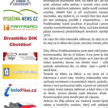
promítajícím průhledné fólie, na které se i při t
psát, učebna měla vpředu v horním rohu zavěš
celá byla obtočená kabelem, takže uvnitř vznikal
smyčka; někteří žáci si při vyučování nasazo
sluchátka, aby slyšeli to, co neslyší žáci bez sluc
jim tam pedagog pouštěl z magnetofonu – toh
Poděbradský hojně používal. A používal i prom
smyčky osmimilimetrového filmu, což byla tenkrá
jakási kamenná předchůdkyně dnešních dývídýč
1970.
On nám tím vším mimoděk sděloval, že stojí za t
že stojí za to dělat věci jinak, zkoušet, hledat, pře
Díky Jiřímu Poděbradskému jsme také měli jeden
kosmonautiku. Byl do ní blázen. A my jsme to bláz
ním. Možná ani netušil, jak blízko se k nám tím při
nebyl autoritou danou mu úřední mocí – učite
autoritu vytvořenou tím, co dělal. Jako v partě 
starší kluk...
Tenkrát se létalo na Měsíc a my jsme od n
informace z první ruky. Hodiny matematiky nebo
začínaly novinkami o kosmických letech, protože
doma v noci poslouchal rádio, rozumí se zahranič
co slyšel, hned zatepla sděloval, a když něco v ča
ve škole, zrovna dávala naše televize, díval
Kosmonautům jsme fandili jako při zápase.
Jednou do třídy přinesl asi metrový model Apol
rakety a lunárního modulu, který měl vyklápě