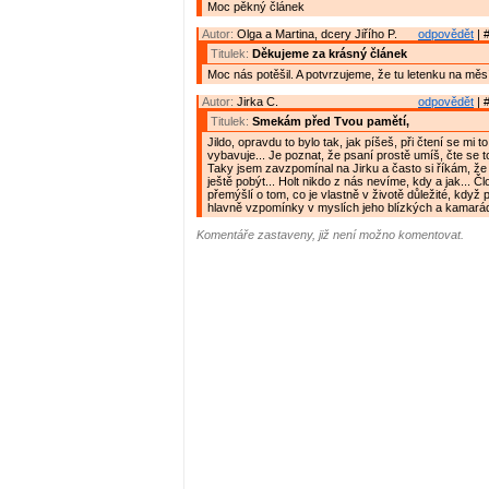
Moc pěkný článek
Autor:
Olga a Martina, dcery Jiřího P.
odpovědět
| 
Titulek:
Děkujeme za krásný článek
Moc nás potěšil. A potvrzujeme, že tu letenku na měs
Autor:
Jirka C.
odpovědět
| 
Titulek:
Smekám před Tvou pamětí,
Jildo, opravdu to bylo tak, jak píšeš, při čtení se mi
vybavuje... Je poznat, že psaní prostě umíš, čte se 
Taky jsem zavzpomínal na Jirku a často si říkám, že
ještě pobýt... Holt nikdo z nás nevíme, kdy a jak... Č
přemýšlí o tom, co je vlastně v životě důležité, kdy
hlavně vzpomínky v myslích jeho blízkých a kamará
Komentáře zastaveny, již není možno komentovat.