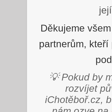
jej
Děkujeme všem 
partnerům, kteří
pod
💡 Pokud by m
rozvíjet p
iChotěboř.cz, 
nám ozve na