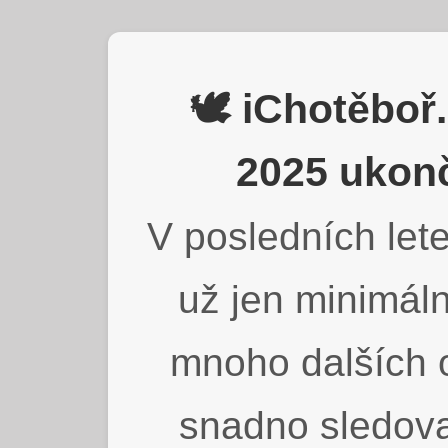
🕊️ iChotěbo
2025 ukonč
V posledních lete
už jen minimáln
mnoho dalších o
snadno sledova