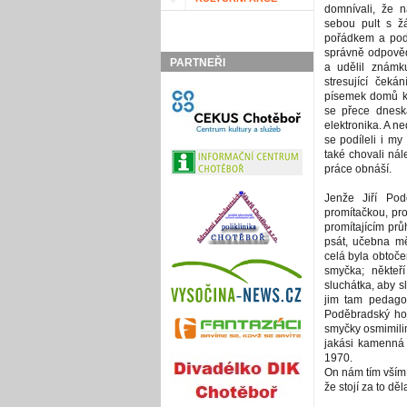
domnívali, že n
sebou pult s žá
pořádkem a podl
správně odpovědě
PARTNEŘI
a udělil známk
stresující ček
písemek domů k 
se přece dneska
elektronika. A n
se podíleli i my
také chovali nál
práce obnáší.
Jenže Jiří Pod
promítačkou, pro
promítajícím prů
psát, učebna mě
celá byla obtoče
smyčka; někteří
sluchátka, aby sl
jim tam pedago
Poděbradský hoj
smyčky osmimilim
jakási kamenná 
1970.
On nám tím vším 
že stojí za to děl