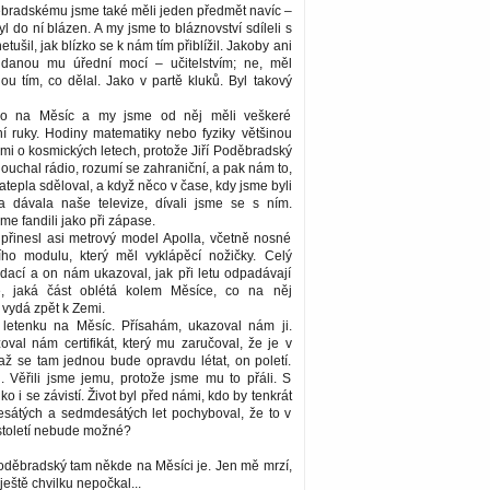
ěbradskému jsme také měli jeden předmět navíc –
l do ní blázen. A my jsme to bláznovství sdíleli s
tušil, jak blízko se k nám tím přiblížil. Jakoby ani
 danou mu úřední mocí – učitelstvím; ne, měl
nou tím, co dělal. Jako v partě kluků. Byl takový
alo na Měsíc a my jsme od něj měli veškeré
ní ruky. Hodiny matematiky nebo fyziky většinou
mi o kosmických letech, protože Jiří Poděbradský
ouchal rádio, rozumí se zahraniční, a pak nám to,
atepla sděloval, a když něco v čase, kdy jsme byli
a dávala naše televize, dívali jsme se s ním.
 fandili jako při zápase.
 přinesl asi metrový model Apolla, včetně nosné
ího modulu, který měl vyklápěcí nožičky. Celý
dací a on nám ukazoval, jak při letu odpadávají
ě, jaká část oblétá kolem Měsíce, co na něj
vydá zpět k Zemi.
letenku na Měsíc. Přísahám, ukazoval nám ji.
val nám certifikát, který mu zaručoval, že je v
až se tam jednou bude opravdu létat, on poletí.
. Věřili jsme jemu, protože jsme mu to přáli. S
o i se závistí. Život byl před námi, kdo by tenkrát
sátých a sedmdesátých let pochyboval, že to v
toletí nebude možné?
Poděbradský tam někde na Měsíci je. Jen mě mrzí,
ještě chvilku nepočkal...