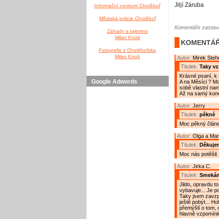
Jiljí Záruba
Informační centrum Chotěboř
Městská policie Chotěboř
Komentáře zastave
Záhady a tajemno
Milan Knob
KOMENTÁŘ
Fotografie z Chotěbořska
Milan Knob
Autor:
Mirek Steh
Titulek:
Taky vz
Krásné psaní, k 
Google Adwords
A na Měsíci ? Mo
sobě vlastní nam
Až na samý kone
Autor:
Jerry
Titulek:
pěkné
Moc pěkný člán
Autor:
Olga a Mart
Titulek:
Děkujem
Moc nás potěšil.
Autor:
Jirka C.
Titulek:
Smekám
Jildo, opravdu to
vybavuje... Je p
Taky jsem zavzpo
ještě pobýt... Ho
přemýšlí o tom, 
hlavně vzpomínk