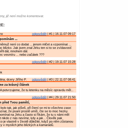
ny, již není možno komentovat.
E:
no
odpovědět
| #1 | 16.11.07 09:17
pomínám ...
němuž není co dodat ... jenom mlčet a vzpomínat ...
c blízko. Jak jsem znal Jirku ten si to se zvídavostí
ířil dál, mnohem dál.
c vesmíru ... nebo začátek ???
odpovědět
| #2 | 19.11.07 15:28
ek
ina, dcery Jiřího P.
odpovědět
| #3 | 22.11.07 08:41
e za krásný článek
 A potvrzujeme, že tu letenku na měsíc opravdu měl...
odpovědět
| #4 | 29.11.07 21:50
 před Tvou pamětí,
 bylo tak, jak píšeš, při čtení se mi to všechno zase
oznat, že psaní prostě umíš, čte se to moc hezky.
mínal na Jirku a často si říkám, že tu s námi měl
lt nikdo z nás nevíme, kdy a jak... Člověk pak
co je vlastně v životě důležité, když po něm zůstanou
y v myslích jeho blízkých a kamarádů.