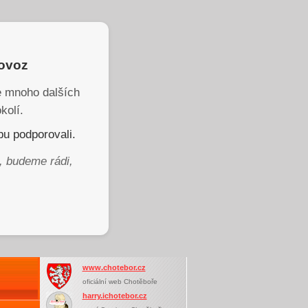
rovoz
je mnoho dalších
kolí.
u podporovali.
, budeme rádi,
www.chotebor.cz
oficiální web Chotěboře
harry.ichotebor.cz