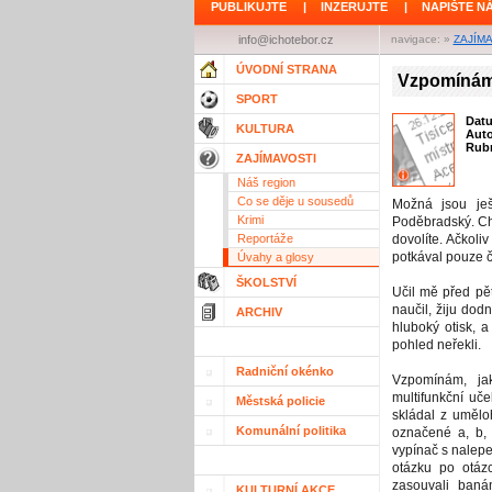
PUBLIKUJTE
|
INZERUJTE
|
NAPIŠTE N
info@ichotebor.cz
navigace: »
ZAJÍM
ÚVODNÍ STRANA
Vzpomínám 
SPORT
Dat
KULTURA
Aut
Rubr
ZAJÍMAVOSTI
Náš region
Co se děje u sousedů
Možná jsou ješt
Krimi
Poděbradský. Ch
Reportáže
dovolíte. Ačkol
potkával pouze čt
Úvahy a glosy
ŠKOLSTVÍ
Učil mě před pět
naučil, žiju do
ARCHIV
hluboký otisk, a
pohled neřekli.
Radniční okénko
Vzpomínám, jak
multifunkční uč
Městská policie
skládal z umělo
Komunální politika
označené a, b,
vypínač s nalepe
otázku po otáz
zasouvali baná
KULTURNÍ AKCE