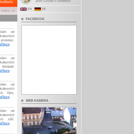
první Courier v Chotěboři
hotěboře
EN
DE
 online: 12
FACEBOOK
Vám od
kulturních
prosinec.
říloze
.
Vám od
kulturních
listopad.
říloze
.
Vám od
kulturních
íc říjnu.
říloze
.
WEB KAMERA
Vám od
kulturních
síc září.
říloze
.