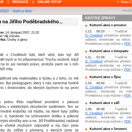
ÁM
|
REDAKCE
|
ONLINE VSTUP
Mapa C
AVOSTI
»
Úvahy a glosy
»
čtenářů
KRÁTKÉ ZPRÁVY
na Jiřího Poděbradského...
Kulturní akce v prosinci
1.12. 00:10
- Tradičně 
um:
14. listopad 2007, 21:02
IC Chotěboř
přinášíme přehled 
or:
Jiljí Záruba
ika:
Úvahy a glosy
událostí, tentokráte na měsíc 
Prohlédnout si jej můžete v
PDF p
Kulturní akce v listopadu
ě v Chotěboři lidé, kteří vědí, kdo byl Jiří
1.11. 01:58
- Tradičně 
těl bych si ho připomenout. Trochu osobně, když
IC Chotěboř
přinášíme přehled 
iv na to asi nemám právo, protože jsem se s ním
událostí, tentokráte na měsíc 
yři roky.
Prohlédnout si jej můžete v
PDF p
Kulturní akce v říjnu
atřiceti lety matematiku a fyziku a z toho, co mě
dnes. Byl pedagogem, který v nás zanechal hodně
1.10. 00:00
- Tradičně 
IC Chotěboř
přinášíme přehled 
 to i drobnostmi, do kterých bychom to na první
událostí, tentokráte na měs
Prohlédnout si jej můžete v
PDF p
 jednu třídu například proměnil v jakousi
Kulturní akce v září
ebnu s elektrickým zkoušecím systémem. Ten se
1.09. 00:48
- Tradičně 
hmotné krabičky od mýdla, na které byly zdířky
IC Chotěboř
přinášíme přehled 
 c, d, banánek na izolovaném drátku a pákový
událostí, tentokráte na mě
nými slovíčky ano a ne. Jiří Poděbradský zadával
Prohlédnout si jej můžete v
PDF p
ce včetně možných odpovědí a my žáci jsme
Kulturní akce v červenci
nky do zdířek s písmeny, o kterých jsme se