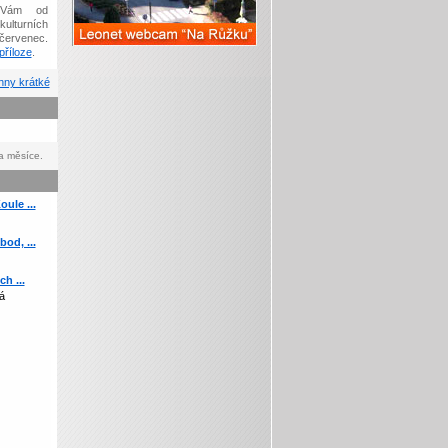
Vám od
kulturních
červenec.
říloze
.
ny krátké
a měsíce.
ule ...
od, ...
h ...
á