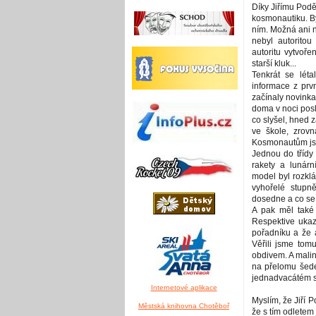
Díky Jiřímu Pod
kosmonautiku. By
ním. Možná ani ne
nebyl autoritou
autoritu vytvoře
starší kluk...
Tenkrát se lét
informace z prv
začínaly novinka
doma v noci posl
co slyšel, hned z
ve škole, zrovn
Kosmonautům jsme
Jednou do třídy
rakety a lunárn
model byl rozklá
vyhořelé stupn
dosedne a co se 
A pak měl také 
Respektive ukazo
pořadníku a že 
Věřili jsme tomu
obdivem. A malink
na přelomu šede
jednadvacátém s
Internetové aplikace
Myslím, že Jiří 
Městská knihovna Chotěboř
že s tím odletem 