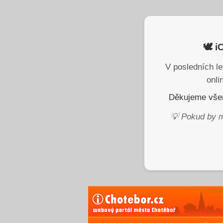
🕊️ 
V posledních le
onli
Děkujeme všem
💡 Pokud by m