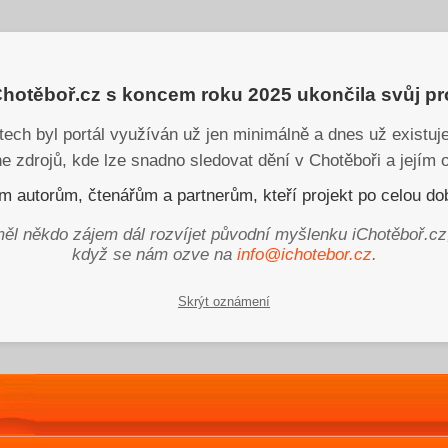
iChotěboř.cz s koncem roku 2025 ukončila svůj p
tech byl portál využíván už jen minimálně a dnes už existu
ne zdrojů, kde lze snadno sledovat dění v Chotěboři a jejím o
 autorům, čtenářům a partnerům, kteří projekt po celou dob
ěl někdo zájem dál rozvíjet původní myšlenku iChotěboř.cz
když se nám ozve na
info@ichotebor.cz
.
Skrýt oznámení