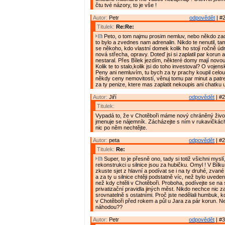
čtu tvé názory, to je vše !
Autor:
Petr
odpovědět
| #2
Titulek:
Re:Re:
Peto, o tom najmu prosim nemluv, nebo někdo zacn
to bylo a zvednes nam adrenalin. Nikdo te nenutil, tam
se někoho, kdo vlastní domek kolik ho stojí ročně údrž
nová střecha, opravy. Doteď jsi si zaplatil par korun a
nestaral. Přes Bílek jezdím, některé domy mají novou
Kolik te to stalo,kolik jsi do toho investoval? O vojen
Peny ani nemluvím, tu bych za ty prachy koupil celou. 
někdy ceny nemovitostí, věnuj tomu par minut a patrej,
za ty penize, ktere mas zaplatit nekoupis ani chatku 
Autor:
Jiří
odpovědět
| #2
Titulek:
Vypadá to, že v Chotěboři máme nový chráněný živo
jmenuje se nájemník. Zácházejte s ním v rukavičkách
nic po něm nechtějte.
Autor:
peta
odpovědět
| #2
Titulek:
Re:
Super, to je přesně ono, tady si totiž všichni mysl
rekonstrukci u silnice jsou za hubičku. Omyl ! V Bílku 
zkuste sjet z hlavní a podívat se i na ty druhé, zvan
a za ty u silnice chtěji podstatně víc, než bylo uvede
než kdy chtěli v Chotěboři. Proboha, podívejte se n
privatizační pravidla jiných měst. Nikdo nechce nic z
srovnatelně s ostatními. Proč jste nedělali humbuk, 
v Chotěboři před rokem a půl u Jara za pár korun. N
náhodou??
Autor:
Petr
odpovědět
| #3