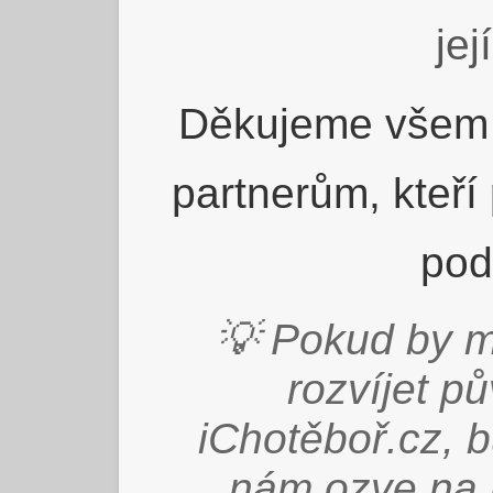
jej
Děkujeme všem 
partnerům, kteří
pod
💡 Pokud by m
rozvíjet p
iChotěboř.cz, 
nám ozve na