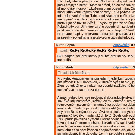
Bílku byly stejné jako všude. Dlouho to bylo pod měs
podle stejných kritérií. Mám to štěstí, že se mě ten p
přímo, ovšem osobní zkušenost tam odsud mám. Do
napouštím vanu vzpomínám na věty - "Co plýtváš, o
mít teplou vodu" nebo "Kdo snědl všechno pečivo, ja
nakoupím" o ježdění za prací a do škol nemluvě a p
partou, jasně taxi to vyřeší. To jsou ty peníze na úda
Pokud tady pan Jiří něco tvrdí o posudcích, tak buď 
příslušného úřadu a samozřejmě za ně kope. Pokud 
informace, např. ze serveru Jedna paní povídala a ta
příspěvky poněd liché a je zbytečné tady diskutovat.
Autor:
Pepan
odpovědět
| #3
Titulek:
Re:Re:Re:Re:Re:Re:Re:Re:Re:Re:Re:
Chlapče, tvé argumenty jsou tvé argumenty Jsou
mě nudíš.
Autor:
Martin
odpovědět
| #3
Titulek:
Lidé bděte :)
Pro Peta: Reaguju jen na poslední myšlenku... Zpoc
obslužnost Bílku, dopravou, kulturním vyžitím atd., je
Zkus se odstěhovat někam na vesnici na Železné ho
nejezdí vlak desetkrát za den. 
A jinak, vůbec bych se neobouval do zastupitelstva, r
Jak říká můj kamarád: „Každý, co mu chutná.“ Jen bych
regulovaném nájemném, smlouvě na bydlení na dobu 
možnostech odstoupení od smlouvy atd.(www.choteb
Aby nedošlo k mýlce, nezastávám se „nešťastných,
nájemníků bývalých vojenských bytů. Zcela dobrovo
1989 participovali na systému, který potlačoval PRÁ
jiných občanů, proto nechápu, jakých práv se dovoláva
pravda, že je velmi jednoduché si zvyknout na to, ž
nemusím za to nést žádnou zodpovědnost, ale jen d
pomalu dostáváme do doby, že mít se dobře s sebou n