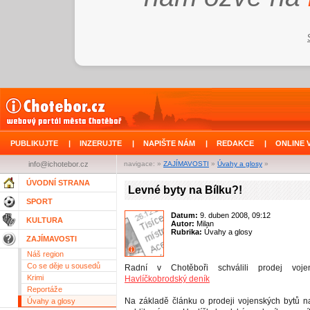
PUBLIKUJTE
|
INZERUJTE
|
NAPIŠTE NÁM
|
REDAKCE
|
ONLINE 
info@ichotebor.cz
navigace: »
ZAJÍMAVOSTI
»
Úvahy a glosy
»
ÚVODNÍ STRANA
Levné byty na Bílku?!
SPORT
Datum:
9. duben 2008, 09:12
KULTURA
Autor:
Milan
Rubrika:
Úvahy a glosy
ZAJÍMAVOSTI
Náš region
Co se děje u sousedů
Radní v Chotěboři schválili prodej voj
Krimi
Havlíčkobrodský deník
Reportáže
Na základě článku o prodeji vojenských bytů na 
Úvahy a glosy