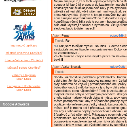
Nejsmutnější je to,že v těch vojenských bytech na Bí
spousta lidí,který šli pracovat do kasáren jen na chv
dostali byt,pak šli dělat jinam,celé roky je za symbol
užívali a užívají dál, když si je maji nyní koupit,tak se 
cena zdá vysoká.I já bych si koupil takovýhle byt,ale
současnejma nájemníkama??Ono to dopadne stejně t
koupěji nastrčený lidi a pak je obratem budou prodáva
ticíc dráž.Myslim,že situaci s bytama na Bílku je tře
sledovat,budo to jistě mazec!!!!
Autor:
Pepan
odpovědět
|
Titulek:
Re:
Internetové aplikace
Tak jsem to nějak myslel - souhlas. Budeme sledo
zastupitelstvo, jestli podlehnou známostem. Dokonce
na zastupitelstvo ...
Městská knihovna Chotěboř
Za chvíli určitě vzejde zase nějaká petice za zlevňov
bavit !!
Informační centrum Chotěboř
Autor:
Adrian Nowak
odpovědět
|
Městská policie Chotěboř
Titulek:
Záhady a tajemno
Shodou okolnosti se podobnou problematikou trochu
Milan Knob
zabývám. Jen bych rad reagoval na argument, že kd
byty zadarmo od vojáků ( pravděpodobně od Správy
Fotografie z Chotěbořska
bytového fondu ) mělo by logicky tyto byty dát zada
Milan Knob
symbolickou cenu nájemníkům? Tohle je zcela absurd
majetek město nabylo bezplatným převodem, delegova
z toho stává majetek všech občanů města, tedy logi
město postupovat tak, aby z případného prodeje vytěž
Google Adwords
posléze tyto veřejné prostředky utratilo ku prospěc
města, což je trochu sci-fi představa, ale dejme tomu 
tak aby z toho mělo nejaky prospěch více občanů, než
šťastlivců z řad nájemníků. Privatizace obecních byt
problematika, ale osobně si myslím že hledisko ceny
posuzováno komplexně, jak ekonomická tak dejme to
hlediska brát v potaz, ale výsledná cena by se měla