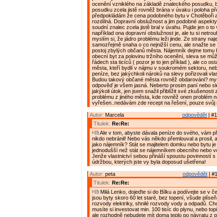
ocenění vzniklého na základě znaleckého posudku, 
posudku zcela jistě rovněž brána v úvaku i poloha p
předpokládám že cena podobného bytu v Chotěboři a
rozdílná. Dopravní obslužnost a jim podobné aspekt
soudní znalec zcela jistě bral v úvahu. Pujde jen o to 
například ona dopravní obslužnost je, ale tu si netrou
myslím si, že jádro problému leži jinde. Ze strany naj
samozřejmě snaha o co nejnižší cenu, ale snažte se 
postoj zbylých občanů města. Nájemník dejme tomu 
obecní byt za polovinu tržního ocenění, sleva se mů
řádech sta ticíců ( pozor je to jen příklad ), ale co os
města, kteří bydlí v nájmu v soukromém sektoru, nebo
peníze, bez jakýchkoli nároků na slevy pořizovali vlas
Budou takový občané města rovněž obdarováni? mys
odpověď je všem jasná. Neberto prosim paní nebo sl
jakýkoli útok, jen jsem snažil přiblížit své zkušenost
problému z jiného města, kde rovněž onen problém n
vyřešen..nedávám zde recept na řešení, pouze svůj n
Autor:
Marcela
odpovědět
| #1
Titulek:
Re:Re:
Ale v tom, abyste dávala peníze do svého, vám př
nikdo nebránil! Nebo vás někdo přemlouval a prosil, 
jako nájemník? Stát se majitelem domku nebo bytu 
jednodušší než stát se nájemníkem obecního nebo v
Jenže vlastnictví sebou přináší spoustu povinností s
údržbou, kterých jste vy byla doposud ušetřena!
Autor:
peta
odpovědět
| #1
Titulek:
Re:Re:
Milá Lenko, dojeďte si do Bílku a podívejte se v čem 
jsou byty skoro 60 let staré, bez topení, všude plíse
rozvody elektriky, shnilé rozvody vody a odpadů. Chc
musíte si investovat min. 100 tisíc do plynu, nebo topi
ale rozhodně nebudete mít doma teplo po návratu z prá