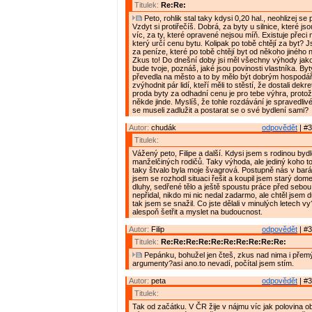
Titulek:
Re:Re:
Peto, rohlik stal taky kdysi 0,20 hal., neohlizej se
Vzdyt si protiřečíš. Dobrá, za byty u silnice, které js
víc, za ty, které opravené nejsou míň. Existuje přeci
který určí cenu bytu. Kolipak po tobě chtějí za byt? 
za peníze, které po tobě chtějí byt od někoho jiného
Zkus to! Do dnešní doby jsi měl všechny výhody jako
bude tvoje, poznáš, jaké jsou povinosti vlastníka. B
převedla na město a to by mělo být dobrým hospodá
zvýhodnit pár lidí, kteří měli to stěstí, že dostali dek
proda byty za odhadní cenu je pro tebe výhra, protože
někde jinde. Myslíš, že tohle rozdávání je spravedlivé
se museli zadlužit a postarat se o své bydlení sami?
Autor:
chudák
odpovědět
| #3
Titulek:
Vážený peto, Filipe a další. Kdysi jsem s rodinou bydl
manželčiných rodičů. Taky výhoda, ale jediný koho to
taky štvalo byla moje švagrová. Postupně nás v bará
jsem se rozhodl situaci řešit a koupil jsem starý d
dluhy, sedřené tělo a ještě spoustu práce před sebou
nepřidal, nikdo mi nic nedal zadarmo, ale chtěl jsem d
tak jsem se snažil. Co jste dělali v minulých letech vy
alespoň šetřit a myslet na budoucnost.
Autor:
Filip
odpovědět
| #3
Titulek:
Re:Re:Re:Re:Re:Re:Re:Re:Re:Re:
Pepánku, bohužel jen čteš, zkus nad nima i přemýš
argumenty?asi ano.to nevadí, počítal jsem stím.
Autor:
peta
odpovědět
| #3
Titulek:
Tak od začátku. V ČR žije v nájmu víc jak polovina o