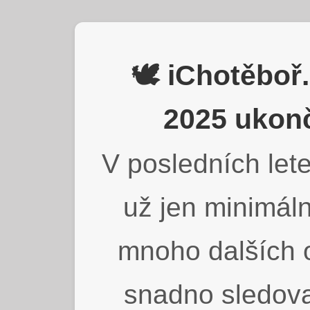
🕊️ iChotěbo
2025 ukonč
V posledních lete
už jen minimáln
mnoho dalších o
snadno sledova