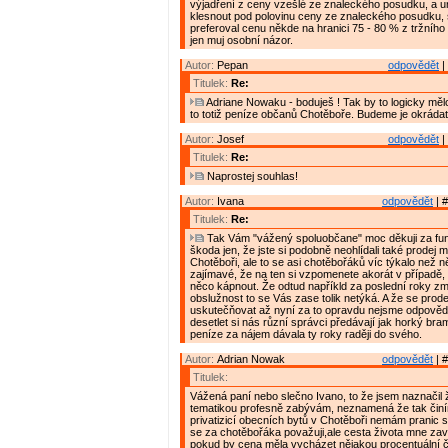
výjadření z ceny vzešlé ze znaleckého posudku, a u
klesnout pod polovinu ceny ze znaleckého posudku,
preferoval cenu někde na hranici 75 - 80 % z tržního 
jen muj osobní názor.
Autor:
Pepan
odpovědět
|
Titulek:
Re:
Adriane Nowaku - boduješ ! Tak by to logicky měl
to totiž peníze občanů Chotěboře. Budeme je okrádat
Autor:
Josef
odpovědět
|
Titulek:
Re:
Naprostej souhlas!
Autor:
Ivana
odpovědět
| #
Titulek:
Re:
Tak Vám "vážený spoluobčane" moc děkuji za fu
škoda jen, že jste si podobně neohlídali také prodej
Chotěboři, ale to se asi chotěbořáků víc týkalo než n
zajímavé, že na ten si vzpomenete akorát v případě,
něco kápnout. Že odtud napříkld za poslední roky z
obslužnost to se Vás zase tolik netýká. A že se prode
uskutečňovat až nyní za to opravdu nejsme odpověd
desetlet si nás různí správci předávají jak horký br
peníze za nájem dávala ty roky raději do svého.
Autor:
Adrian Nowak
odpovědět
| #
Titulek:
Vážená paní nebo slečno Ivano, to že jsem naznačil
tematikou profesně zabývám, neznamená že tak činí
privatizicí obecních bytů v Chotěboři nemám pranic 
se za chotěbořáka považuji,ale cesta života mne zavá
pokud by cena měla vycházet nějakou procentuální čá