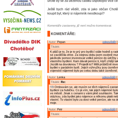
určitě by se za utrženou částku uspokojilo více če
Ještě bych rád věděl, zda si jako občan Chot
koupit byt, který si nájemník neodkoupí?
Komentáře zastaveny, již není možno komentovat.
KOMENTÁŘE:
Autor:
Pepan
odpovědět
|
Titulek:
K pláči je to, že je to prý pro bydlící stále hodně a ra
se zavděčila ohne. Za stejnou dobu jsem osobně mu
jakékoliv pomoci investovat veliké peníze do údržby 
vlastního bydlení. Kam dávali peníze ti, kteří chtějí t
Jezdili na dovolenou ? Projedli to? Měli průběžně inve
bydlet v parádním bytě. Jejich výhružky jsou úsměvné
vojenské nájemné bylo po celou dobu také úsměvné.
Autor:
Lenka
odpovědět
|
Titulek:
Re:
Omlouvám se, ale musím se těch nájemců zastat 
bydlení za hubičku. Co já vím, tak jejich nájemné byl
ve městě. Jinak s cenami s vámi plně souhlasím. Tak
otázkou, zda bydlet jako nájemce a někomu platit neb
vlastní. To vlastní bylo za dost velké peníze, ale na 
moje.
Autor:
Petr
odpovědět
|
Titulek: