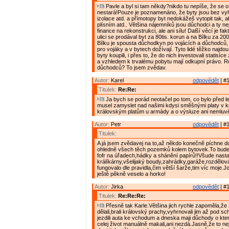
Pavle a byl si tam někdy?nikdo tu nepíše, že se o
nestará!Pouze je poznamenáno, že byty jsou bez vyh
izolace atd. a přímotopy byt nedokážeš vytopit tak, ab
plísním atd.. Většina nájemníků jsou důchodci a ty n
finance na rekonstrukci, ale ani sílu! Další věcí je fa
ulici se prodával byt za 80tis. korun a na Bílku za 200
Bílku je spousta důchodkyn po vojácích a důchodců, 
pro vojáky a v bytech dožívají. Tyto lidé těžko najdou 
byty koupili, i přes to, že do nich investovali statisíc
a vzhledem k trvalému pobytu mají odkupní právo. R
důchodců? To jsem zvědav.
Autor:
Karel
odpovědět
| #1
Titulek:
Re:Re:
Ja bych se porád neotačel po tom, co bylo před le
musel zamyslet nad našimi kdysi směšnými platy v k
královským platům u armády a o výsluze ani nemluvě
Autor:
Petr
odpovědět
| #1
Titulek:
A já jsem zvědavej na to,až někdo konečně píchne d
ohledně všech těch pozemků kolem bytovek.To bude 
fofr na úřadech,hádky a shánění papírů!!Všude nast
králíkárny,všelijaký boudy,zahrádky,garáže,rozdělov
fungovalo dle pravidla,čim větší šarže,tim víc moje.
ještě pěkně veselo a horko!
Autor:
Jirka
odpovědět
| #1
Titulek:
Re:Re:Re:
Přesně tak Karle.Většina jich rychle zapoměla,že 
dělali,brali královský prachy,vyhrnovali jim až pod s
jezdili auta ke vchodum a dneska maji důchody o kte
celej život manuálně makali,ani nezdá.Jasně,že to nej