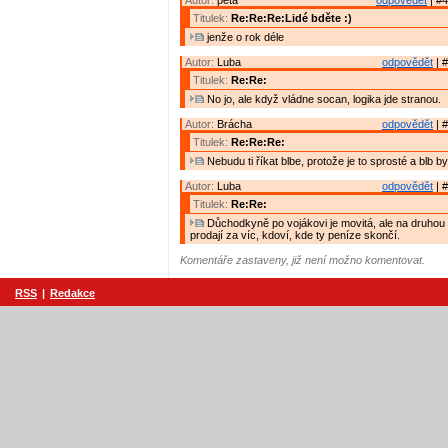
Autor:
peta
odpovědět
| #4
Titulek:
Re:Re:Re:Lidé bděte :)
jenže o rok déle
Autor:
Luba
odpovědět
| #
Titulek:
Re:Re:
No jo, ale když vládne socan, logika jde stranou.
Autor:
Brácha
odpovědět
| #
Titulek:
Re:Re:Re:
Nebudu ti říkat blbe, protože je to sprosté a blb by 
Autor:
Luba
odpovědět
| #
Titulek:
Re:Re:
Důchodkyně po vojákovi je movitá, ale na druhou 
prodají za víc, kdoví, kde ty peníze skončí.
Komentáře zastaveny, již není možno komentovat.
RSS
|
Redakce