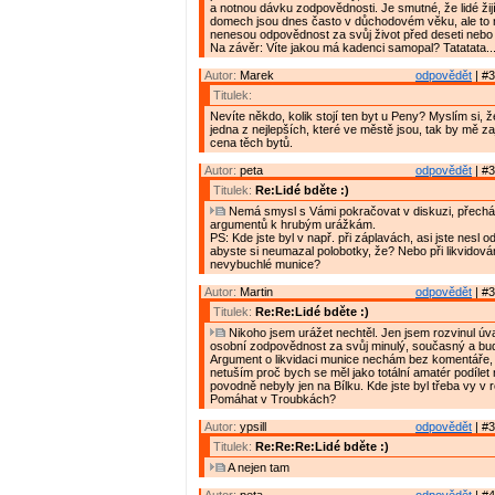
a notnou dávku zodpovědnosti. Je smutné, že lidé žijí
domech jsou dnes často v důchodovém věku, ale to
nenesou odpovědnost za svůj život před deseti nebo tř
Na závěr: Víte jakou má kadenci samopal? Tatatata.....
Autor:
Marek
odpovědět
| #3
Titulek:
Nevíte někdo, kolik stojí ten byt u Peny? Myslím si, ž
jedna z nejlepších, které ve městě jsou, tak by mě zaj
cena těch bytů.
Autor:
peta
odpovědět
| #3
Titulek:
Re:Lidé bděte :)
Nemá smysl s Vámi pokračovat v diskuzi, přechá
argumentů k hrubým urážkám.
PS: Kde jste byl v např. při záplavách, asi jste nesl 
abyste si neumazal polobotky, že? Nebo při likvidová
nevybuchlé munice?
Autor:
Martin
odpovědět
| #3
Titulek:
Re:Re:Lidé bděte :)
Nikoho jsem urážet nechtěl. Jen jsem rozvinul ú
osobní zodpovědnost za svůj minulý, současný a bud
Argument o likvidaci munice nechám bez komentáře,
netuším proč bych se měl jako totální amatér podílet 
povodně nebyly jen na Bílku. Kde jste byl třeba vy v
Pomáhat v Troubkách?
Autor:
ypsill
odpovědět
| #3
Titulek:
Re:Re:Re:Lidé bděte :)
A nejen tam