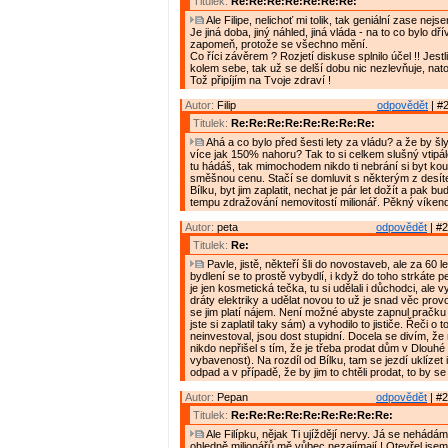
Titulek:
Re:Re:Re:Re:Re:Re:Re:
Ale Filipe, nelichoť mi tolik, tak geniální zase nejse
Je jiná doba, jiný náhled, jiná vláda - na to co bylo dř
zapomeň, protože se všechno mění.
Co říci závěrem ? Rozjetí diskuse splnilo účel !! Jestl
kolem sebe, tak už se delší dobu nic nezlevňuje, nato
Tož připíjím na Tvoje zdraví !
Autor:
Filip
odpovědět
| #2
Titulek:
Re:Re:Re:Re:Re:Re:Re:Re:
Ahá a co bylo před šesti lety za vládu? a že by šl
více jak 150% nahoru? Tak to si celkem slušný vtipá
tu hádáš, tak mimochodem nikdo ti nebrání si byt kou
směšnou cenu. Stačí se domluvit s některým z desí
Bílku, byt jim zaplatit, nechat je pár let dožít a pak b
tempu zdražování nemovitostí milionář. Pěkný víken
Autor:
peta
odpovědět
| #2
Titulek:
Re:
Pavle, jistě, někteří šli do novostaveb, ale za 60 
bydlení se to prostě vybydlí, i když do toho strkáte p
je jen kosmetická tečka, tu si udělali i důchodci, ale v
dráty elektriky a udělat novou to už je snad věc prov
se jim platí nájem. Není možné abyste zapnul pračku
jste si zaplatil taky sám) a vyhodilo to jističe. Řeči o 
neinvestoval, jsou dost stupidní. Docela se divím, že
nikdo nepřišel s tím, že je třeba prodat dům v Dlouhé
vybavenost). Na rozdíl od Bílku, tam se jezdí uklízet
odpad a v případě, že by jim to chtěli prodat, to by se
Autor:
Pepan
odpovědět
| #2
Titulek:
Re:Re:Re:Re:Re:Re:Re:Re:Re:
Ale Filípku, nějak Ti ujíždějí nervy. Já se nehádám
ohledně milionářů mě vůbec nezajímají ! Otevřel jsem