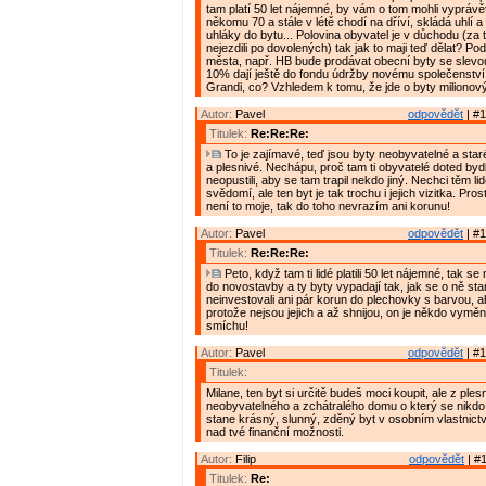
tam platí 50 let nájemné, by vám o tom mohli vyprávě
někomu 70 a stále v létě chodí na dříví, skládá uhlí a
uhláky do bytu... Polovina obyvatel je v důchodu (za t
nejezdili po dovolených) tak jak to maji teď dělat? Pod
města, např. HB bude prodávat obecní byty se slevo
10% dají ještě do fondu údržby novému společenství 
Grandi, co? Vzhledem k tomu, že jde o byty milionov
Autor:
Pavel
odpovědět
| #1
Titulek:
Re:Re:Re:
To je zajímavé, teď jsou byty neobyvatelné a star
a plesnivé. Nechápu, proč tam ti obyvatelé doted bydle
neopustili, aby se tam trapil nekdo jiný. Nechci těm l
svědomí, ale ten byt je tak trochu i jejich vizitka. Pro
není to moje, tak do toho nevrazím ani korunu!
Autor:
Pavel
odpovědět
| #1
Titulek:
Re:Re:Re:
Peto, když tam ti lidé platili 50 let nájemné, tak s
do novostavby a ty byty vypadají tak, jak se o ně star
neinvestovali ani pár korun do plechovky s barvou, ab
protože nejsou jejich a až shnijou, on je někdo vymění
smíchu!
Autor:
Pavel
odpovědět
| #1
Titulek:
Milane, ten byt si určitě budeš moci koupit, ale z ples
neobyvatelného a zchátralého domu o který se nikdo 
stane krásný, slunný, zděný byt v osobním vlastnictv
nad tvé finanční možnosti.
Autor:
Filip
odpovědět
| #1
Titulek:
Re: