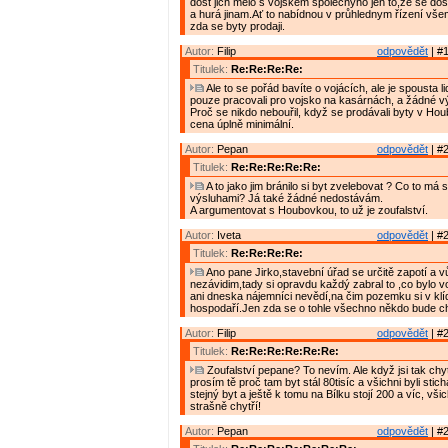
dost jich mělo s vojskem společnýho jen to,že se dos
a hurá jinam.Ať to nabídnou v průhlednym řízení vše
zda se byty prodaji.
Autor:
Filip
odpovědět
| #1
Titulek:
Re:Re:Re:Re:
Ale to se pořád bavíte o vojácích, ale je spousta lid
pouze pracovali pro vojsko na kasárnách, a žádné v
Proč se nikdo nebouřil, když se prodávali byty v Ho
cena úplně minimální.
Autor:
Pepan
odpovědět
| #2
Titulek:
Re:Re:Re:Re:Re:
A to jako jim bránilo si byt zvelebovat ? Co to má
výsluhami? Já také žádné nedostávám.
A argumentovat s Houbovkou, to už je zoufalství.
Autor:
Iveta
odpovědět
| #2
Titulek:
Re:Re:Re:Re:
Ano pane Jirko,stavební úřad se určitě zapotí a v
nezávidim,tady si opravdu každý zabral to ,co bylo v
ani dneska nájemníci nevědí,na čim pozemku si v klí
hospodaří.Jen zda se o tohle všechno někdo bude cht
Autor:
Filip
odpovědět
| #2
Titulek:
Re:Re:Re:Re:Re:Re:
Zoufalství pepane? To nevím. Ale když jsi tak chyt
prosím tě proč tam byt stál 80tisíc a všichni byli stic
stejný byt a ještě k tomu na Bílku stojí 200 a víc, vši
strašně chytří!
Autor:
Pepan
odpovědět
| #2