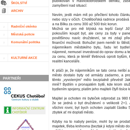
publikován v Havlíčkobrodském deníku, zasí
ŠKOLSTVÍ
zamyšlení nad situací:
ARCHIV
Nevím, jestli mám mít po přečtení tohoto článk
nebo slzy v očích. Chotěbořská radnice prodává 
a na Bílku za cenu 300 až 500 tisíc korun.
Radniční okénko
Možná se pro mě blýská na lepší časy! Již
pokouším koupit byt, ale ceny za byty v pan
Městská policie
povětšinou navíc družstevní, se mi zdají p
Komunální politika
finanční možnosti. Bohužel jsem neměl to štěstí
nájemníkem městského bytu, řadu let bydle
nájemné, nemusel investovat do oprav domu a teď
za cenu, která je téměř třetinová oproti bytům, 
KULTURNÍ AKCE
realitní kanceláře.
K pláči je, že nájemníkům se tato cena nelíbí a
město dostalo byty od armády zadarmo, a pro
PARTNEŘI
těmto „vyvoleným“ mělo bezplatně převést! J
mně? Bydlím v pronajatém bytě, kde krom služ
bydlením spojeny, platím jeho majiteli čtyři tisíce
Majitel je ochoten mi byteček odprodat za 980 t
že se jedná o byt družstevní o velikosti 2+1.
všichni rovni, byl bych ochoten zaplatit částku 
zbytek ať mi doplatí město.
Kdyby na to nabyly peníze, mohl by se prodat
majetek, třeba knihovna (beztak ji kdysi město d