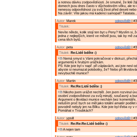
a notnou dávku zodpovědnosti. Je smutné, že lidé žijí
domech jsou dnes často v důchodovém věku, ale to
nenesou odpovědnost za svůj život před deseti nebo tř
Na závěr: Víte jakou má kadenci samopal? Tatatata.....
Autor:
Marek
odpovědět
| #3
Titulek:
Nevíte někdo, kolik stojí ten byt u Peny? Myslím si, ž
jedna z nejlepších, které ve městě jsou, tak by mě zaj
cena těch bytů.
Autor:
peta
odpovědět
| #3
Titulek:
Re:Lidé bděte :)
Nemá smysl s Vámi pokračovat v diskuzi, přechá
argumentů k hrubým urážkám.
PS: Kde jste byl v např. při záplavách, asi jste nesl 
abyste si neumazal polobotky, že? Nebo při likvidová
nevybuchlé munice?
Autor:
Martin
odpovědět
| #3
Titulek:
Re:Re:Lidé bděte :)
Nikoho jsem urážet nechtěl. Jen jsem rozvinul ú
osobní zodpovědnost za svůj minulý, současný a bud
Argument o likvidaci munice nechám bez komentáře,
netuším proč bych se měl jako totální amatér podílet 
povodně nebyly jen na Bílku. Kde jste byl třeba vy v
Pomáhat v Troubkách?
Autor:
ypsill
odpovědět
| #3
Titulek:
Re:Re:Re:Lidé bděte :)
A nejen tam