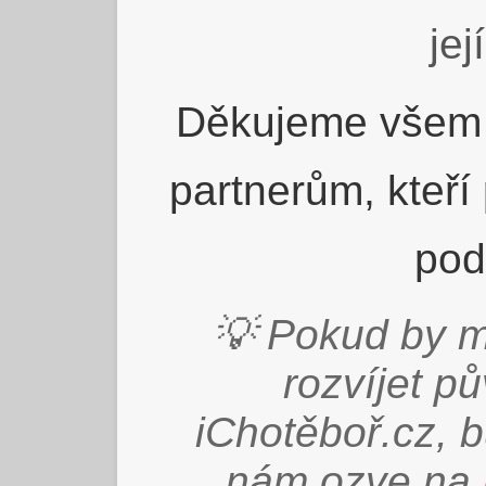
jej
Děkujeme všem 
partnerům, kteří
pod
💡 Pokud by m
rozvíjet p
iChotěboř.cz, 
nám ozve na