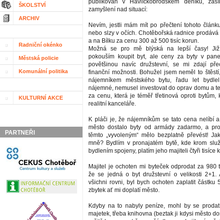
publikován v Havlíčkobrodském deníku, zasí
ŠKOLSTVÍ
zamyšlení nad situací:
ARCHIV
Nevím, jestli mám mít po přečtení tohoto článk
nebo slzy v očích. Chotěbořská radnice prodává 
a na Bílku za cenu 300 až 500 tisíc korun.
Radniční okénko
Možná se pro mě blýská na lepší časy! Již
pokouším koupit byt, ale ceny za byty v pan
Městská policie
povětšinou navíc družstevní, se mi zdají p
Komunální politika
finanční možnosti. Bohužel jsem neměl to štěstí
nájemníkem městského bytu, řadu let bydle
nájemné, nemusel investovat do oprav domu a teď
za cenu, která je téměř třetinová oproti bytům, 
KULTURNÍ AKCE
realitní kanceláře.
K pláči je, že nájemníkům se tato cena nelíbí a
město dostalo byty od armády zadarmo, a pro
PARTNEŘI
těmto „vyvoleným“ mělo bezplatně převést! J
mně? Bydlím v pronajatém bytě, kde krom služ
bydlením spojeny, platím jeho majiteli čtyři tisíce
Majitel je ochoten mi byteček odprodat za 980 t
že se jedná o byt družstevní o velikosti 2+1.
všichni rovni, byl bych ochoten zaplatit částku 
zbytek ať mi doplatí město.
Kdyby na to nabyly peníze, mohl by se prodat
majetek, třeba knihovna (beztak ji kdysi město d