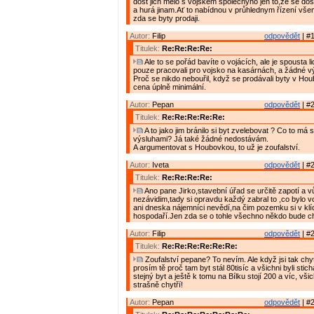
dost jich mělo s vojskem společnýho jen to,že se dos
a hurá jinam.Ať to nabídnou v průhlednym řízení vše
zda se byty prodaji.
Autor:
Filip
odpovědět
| #1
Titulek:
Re:Re:Re:Re:
Ale to se pořád bavíte o vojácích, ale je spousta lid
pouze pracovali pro vojsko na kasárnách, a žádné v
Proč se nikdo nebouřil, když se prodávali byty v Ho
cena úplně minimální.
Autor:
Pepan
odpovědět
| #2
Titulek:
Re:Re:Re:Re:Re:
A to jako jim bránilo si byt zvelebovat ? Co to má
výsluhami? Já také žádné nedostávám.
A argumentovat s Houbovkou, to už je zoufalství.
Autor:
Iveta
odpovědět
| #2
Titulek:
Re:Re:Re:Re:
Ano pane Jirko,stavební úřad se určitě zapotí a v
nezávidim,tady si opravdu každý zabral to ,co bylo v
ani dneska nájemníci nevědí,na čim pozemku si v klí
hospodaří.Jen zda se o tohle všechno někdo bude cht
Autor:
Filip
odpovědět
| #2
Titulek:
Re:Re:Re:Re:Re:Re:
Zoufalství pepane? To nevím. Ale když jsi tak chyt
prosím tě proč tam byt stál 80tisíc a všichni byli stic
stejný byt a ještě k tomu na Bílku stojí 200 a víc, vši
strašně chytří!
Autor:
Pepan
odpovědět
| #2