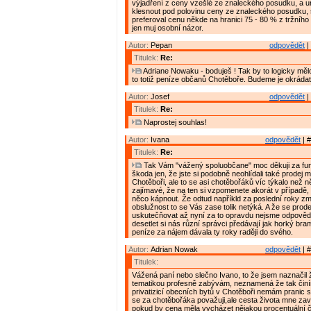
výjadření z ceny vzešlé ze znaleckého posudku, a u
klesnout pod polovinu ceny ze znaleckého posudku,
preferoval cenu někde na hranici 75 - 80 % z tržního 
jen muj osobní názor.
Autor:
Pepan
odpovědět
|
Titulek:
Re:
Adriane Nowaku - boduješ ! Tak by to logicky měl
to totiž peníze občanů Chotěboře. Budeme je okrádat
Autor:
Josef
odpovědět
|
Titulek:
Re:
Naprostej souhlas!
Autor:
Ivana
odpovědět
| #
Titulek:
Re:
Tak Vám "vážený spoluobčane" moc děkuji za fu
škoda jen, že jste si podobně neohlídali také prodej
Chotěboři, ale to se asi chotěbořáků víc týkalo než n
zajímavé, že na ten si vzpomenete akorát v případě,
něco kápnout. Že odtud napříkld za poslední roky z
obslužnost to se Vás zase tolik netýká. A že se prode
uskutečňovat až nyní za to opravdu nejsme odpověd
desetlet si nás různí správci předávají jak horký br
peníze za nájem dávala ty roky raději do svého.
Autor:
Adrian Nowak
odpovědět
| #
Titulek:
Vážená paní nebo slečno Ivano, to že jsem naznačil
tematikou profesně zabývám, neznamená že tak činí
privatizicí obecních bytů v Chotěboři nemám pranic 
se za chotěbořáka považuji,ale cesta života mne zavá
pokud by cena měla vycházet nějakou procentuální čá