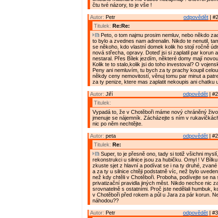
čtu tvé názory, to je vše !
Autor:
Petr
odpovědět
| #2
Titulek:
Re:Re:
Peto, o tom najmu prosim nemluv, nebo někdo zacn
to bylo a zvednes nam adrenalin. Nikdo te nenutil, tam
se někoho, kdo vlastní domek kolik ho stojí ročně údrž
nová střecha, opravy. Doteď jsi si zaplatil par korun a
nestaral. Přes Bílek jezdím, některé domy mají novou
Kolik te to stalo,kolik jsi do toho investoval? O vojen
Peny ani nemluvím, tu bych za ty prachy koupil celou. 
někdy ceny nemovitostí, věnuj tomu par minut a patrej,
za ty penize, ktere mas zaplatit nekoupis ani chatku 
Autor:
Jiří
odpovědět
| #2
Titulek:
Vypadá to, že v Chotěboři máme nový chráněný živo
jmenuje se nájemník. Zácházejte s ním v rukavičkách
nic po něm nechtějte.
Autor:
peta
odpovědět
| #2
Titulek:
Re:
Super, to je přesně ono, tady si totiž všichni mysl
rekonstrukci u silnice jsou za hubičku. Omyl ! V Bílku 
zkuste sjet z hlavní a podívat se i na ty druhé, zvan
a za ty u silnice chtěji podstatně víc, než bylo uvede
než kdy chtěli v Chotěboři. Proboha, podívejte se n
privatizační pravidla jiných měst. Nikdo nechce nic z
srovnatelně s ostatními. Proč jste nedělali humbuk, 
v Chotěboři před rokem a půl u Jara za pár korun. N
náhodou??
Autor:
Petr
odpovědět
| #3