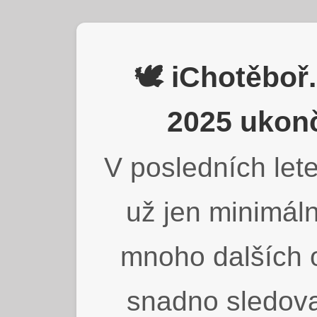
🕊️ iChotěbo
2025 ukonč
V posledních lete
už jen minimáln
mnoho dalších o
snadno sledova