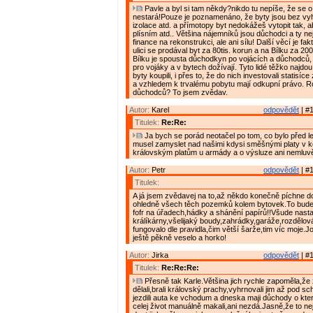
Pavle a byl si tam někdy?nikdo tu nepíše, že se o
nestará!Pouze je poznamenáno, že byty jsou bez vyh
izolace atd. a přímotopy byt nedokážeš vytopit tak, ab
plísním atd.. Většina nájemníků jsou důchodci a ty n
finance na rekonstrukci, ale ani sílu! Další věcí je fa
ulici se prodával byt za 80tis. korun a na Bílku za 200
Bílku je spousta důchodkyn po vojácích a důchodců, 
pro vojáky a v bytech dožívají. Tyto lidé těžko najdou 
byty koupili, i přes to, že do nich investovali statisíc
a vzhledem k trvalému pobytu mají odkupní právo. R
důchodců? To jsem zvědav.
Autor:
Karel
odpovědět
| #1
Titulek:
Re:Re:
Ja bych se porád neotačel po tom, co bylo před le
musel zamyslet nad našimi kdysi směšnými platy v k
královským platům u armády a o výsluze ani nemluvě
Autor:
Petr
odpovědět
| #1
Titulek:
A já jsem zvědavej na to,až někdo konečně píchne d
ohledně všech těch pozemků kolem bytovek.To bude 
fofr na úřadech,hádky a shánění papírů!!Všude nast
králíkárny,všelijaký boudy,zahrádky,garáže,rozdělov
fungovalo dle pravidla,čim větší šarže,tim víc moje.
ještě pěkně veselo a horko!
Autor:
Jirka
odpovědět
| #1
Titulek:
Re:Re:Re:
Přesně tak Karle.Většina jich rychle zapoměla,že 
dělali,brali královský prachy,vyhrnovali jim až pod s
jezdili auta ke vchodum a dneska maji důchody o kte
celej život manuálně makali,ani nezdá.Jasně,že to nej