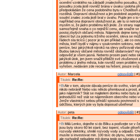
ocenění vzniklého na základě znaleckého posudku, 
posudku zcela jistě rovněž brána v úvaku i poloha p
předpokládám že cena podobného bytu v Chotěboři a
rozdílná. Dopravní obslužnost a jim podobné aspekt
soudní znalec zcela jistě bral v úvahu. Pujde jen o to 
například ona dopravní obslužnost je, ale tu si netrou
myslím si, že jádro problému leži jinde. Ze strany naj
samozřejmě snaha o co nejnižší cenu, ale snažte se 
postoj zbylých občanů města. Nájemník dejme tomu 
obecní byt za polovinu tržního ocenění, sleva se mů
řádech sta ticíců ( pozor je to jen příklad ), ale co os
města, kteří bydlí v nájmu v soukromém sektoru, nebo
peníze, bez jakýchkoli nároků na slevy pořizovali vlas
Budou takový občané města rovněž obdarováni? mys
odpověď je všem jasná. Neberto prosim paní nebo sl
jakýkoli útok, jen jsem snažil přiblížit své zkušenost
problému z jiného města, kde rovněž onen problém n
vyřešen..nedávám zde recept na řešení, pouze svůj n
Autor:
Marcela
odpovědět
| #1
Titulek:
Re:Re:
Ale v tom, abyste dávala peníze do svého, vám př
nikdo nebránil! Nebo vás někdo přemlouval a prosil, 
jako nájemník? Stát se majitelem domku nebo bytu 
jednodušší než stát se nájemníkem obecního nebo v
Jenže vlastnictví sebou přináší spoustu povinností s
údržbou, kterých jste vy byla doposud ušetřena!
Autor:
peta
odpovědět
| #1
Titulek:
Re:Re:
Milá Lenko, dojeďte si do Bílku a podívejte se v čem 
jsou byty skoro 60 let staré, bez topení, všude plíse
rozvody elektriky, shnilé rozvody vody a odpadů. Chc
musíte si investovat min. 100 tisíc do plynu, nebo topi
ale rozhodně nebudete mít doma teplo po návratu z prá