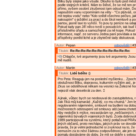
Bílku byly stejné jako všude. Dlouho to bylo pod měs
podle stejných kritérií. Mám to štěstí, že se mě ten p
přímo, ovšem osobní zkušenost tam odsud mám. Do
napouštím vanu vzpomínám na věty - "Co plýtváš, o
mít teplou vodu" nebo "Kdo snědl všechno pečivo, ja
nakoupím" o ježdění za prací a do škol nemluvě a p
partou, jasně taxi to vyřeší. To jsou ty peníze na úda
Pokud tady pan Jiří něco tvrdí o posudcích, tak buď 
příslušného úřadu a samozřejmě za ně kope. Pokud 
informace, např. ze serveru Jedna paní povídala a ta
příspěvky poněd liché a je zbytečné tady diskutovat.
Autor:
Pepan
odpovědět
| #3
Titulek:
Re:Re:Re:Re:Re:Re:Re:Re:Re:Re:Re:
Chlapče, tvé argumenty jsou tvé argumenty Jsou
mě nudíš.
Autor:
Martin
odpovědět
| #3
Titulek:
Lidé bděte :)
Pro Peta: Reaguju jen na poslední myšlenku... Zpoc
obslužnost Bílku, dopravou, kulturním vyžitím atd., je
Zkus se odstěhovat někam na vesnici na Železné ho
nejezdí vlak desetkrát za den. 
A jinak, vůbec bych se neobouval do zastupitelstva, r
Jak říká můj kamarád: „Každý, co mu chutná.“ Jen bych
regulovaném nájemném, smlouvě na bydlení na dobu 
možnostech odstoupení od smlouvy atd.(www.choteb
Aby nedošlo k mýlce, nezastávám se „nešťastných,
nájemníků bývalých vojenských bytů. Zcela dobrovo
1989 participovali na systému, který potlačoval PRÁ
jiných občanů, proto nechápu, jakých práv se dovoláva
pravda, že je velmi jednoduché si zvyknout na to, ž
nemusím za to nést žádnou zodpovědnost, ale jen d
pomalu dostáváme do doby, že mít se dobře s sebou n