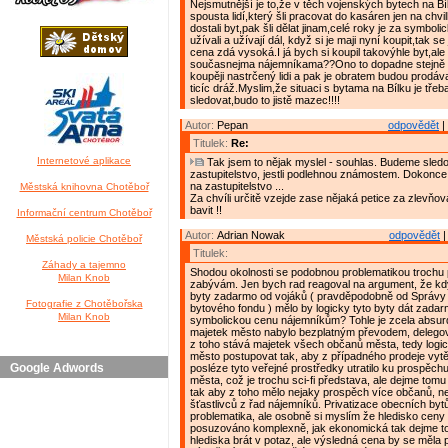
Nejsmutnější je to,že v těch vojenských bytech na Bí
spousta lidí,který šli pracovat do kasáren jen na chv
dostali byt,pak šli dělat jinam,celé roky je za symbol
užívali a užívají dál, když si je maji nyní koupit,tak se 
cena zdá vysoká.I já bych si koupil takovýhle byt,ale
současnejma nájemníkama??Ono to dopadne stejně t
koupěji nastrčený lidi a pak je obratem budou prodáva
ticíc dráž.Myslim,že situaci s bytama na Bílku je tře
sledovat,budo to jistě mazec!!!!
Autor:
Pepan
odpovědět
|
Titulek:
Re:
Internetové aplikace
Tak jsem to nějak myslel - souhlas. Budeme sledo
zastupitelstvo, jestli podlehnou známostem. Dokonce
na zastupitelstvo ...
Městská knihovna Chotěboř
Za chvíli určitě vzejde zase nějaká petice za zlevňov
bavit !!
Informační centrum Chotěboř
Autor:
Adrian Nowak
odpovědět
|
Městská policie Chotěboř
Titulek:
Záhady a tajemno
Shodou okolnosti se podobnou problematikou trochu
Milan Knob
zabývám. Jen bych rad reagoval na argument, že kd
byty zadarmo od vojáků ( pravděpodobně od Správy
Fotografie z Chotěbořska
bytového fondu ) mělo by logicky tyto byty dát zada
Milan Knob
symbolickou cenu nájemníkům? Tohle je zcela absurd
majetek město nabylo bezplatným převodem, delegova
z toho stává majetek všech občanů města, tedy logi
město postupovat tak, aby z případného prodeje vytěž
Google Adwords
posléze tyto veřejné prostředky utratilo ku prospěc
města, což je trochu sci-fi představa, ale dejme tomu 
tak aby z toho mělo nejaky prospěch více občanů, než
šťastlivců z řad nájemníků. Privatizace obecních byt
problematika, ale osobně si myslím že hledisko ceny
posuzováno komplexně, jak ekonomická tak dejme to
hlediska brát v potaz, ale výsledná cena by se měla