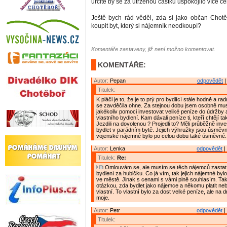
určitě by se za utrženou částku uspokojilo více če
Ještě bych rád věděl, zda si jako občan Chot
koupit byt, který si nájemník neodkoupí?
Komentáře zastaveny, již není možno komentovat.
KOMENTÁŘE:
Autor:
Pepan
odpovědět
|
Titulek:
K pláči je to, že je to prý pro bydlící stále hodně a ra
se zavděčila ohne. Za stejnou dobu jsem osobně mu
jakékoliv pomoci investovat veliké peníze do údržby 
vlastního bydlení. Kam dávali peníze ti, kteří chtějí t
Jezdili na dovolenou ? Projedli to? Měli průběžně inve
bydlet v parádním bytě. Jejich výhružky jsou úsměvné
vojenské nájemné bylo po celou dobu také úsměvné.
Autor:
Lenka
odpovědět
|
Titulek:
Re:
Omlouvám se, ale musím se těch nájemců zastat 
bydlení za hubičku. Co já vím, tak jejich nájemné byl
ve městě. Jinak s cenami s vámi plně souhlasím. Tak
otázkou, zda bydlet jako nájemce a někomu platit neb
vlastní. To vlastní bylo za dost velké peníze, ale na 
moje.
Autor:
Petr
odpovědět
|
Titulek: