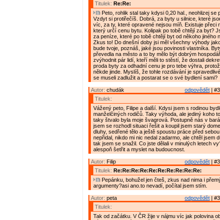
Titulek:
Re:Re:
Peto, rohlik stal taky kdysi 0,20 hal., neohlizej se
Vzdyt si protiřečíš. Dobrá, za byty u silnice, které js
víc, za ty, které opravené nejsou míň. Existuje přeci
který určí cenu bytu. Kolipak po tobě chtějí za byt? 
za peníze, které po tobě chtějí byt od někoho jiného
Zkus to! Do dnešní doby jsi měl všechny výhody jako
bude tvoje, poznáš, jaké jsou povinosti vlastníka. B
převedla na město a to by mělo být dobrým hospodá
zvýhodnit pár lidí, kteří měli to stěstí, že dostali dek
proda byty za odhadní cenu je pro tebe výhra, protože
někde jinde. Myslíš, že tohle rozdávání je spravedlivé
se museli zadlužit a postarat se o své bydlení sami?
Autor:
chudák
odpovědět
| #3
Titulek:
Vážený peto, Filipe a další. Kdysi jsem s rodinou bydl
manželčiných rodičů. Taky výhoda, ale jediný koho to
taky štvalo byla moje švagrová. Postupně nás v bará
jsem se rozhodl situaci řešit a koupil jsem starý d
dluhy, sedřené tělo a ještě spoustu práce před sebou
nepřidal, nikdo mi nic nedal zadarmo, ale chtěl jsem d
tak jsem se snažil. Co jste dělali v minulých letech vy
alespoň šetřit a myslet na budoucnost.
Autor:
Filip
odpovědět
| #3
Titulek:
Re:Re:Re:Re:Re:Re:Re:Re:Re:Re:
Pepánku, bohužel jen čteš, zkus nad nima i přemýš
argumenty?asi ano.to nevadí, počítal jsem stím.
Autor:
peta
odpovědět
| #3
Titulek:
Tak od začátku. V ČR žije v nájmu víc jak polovina o