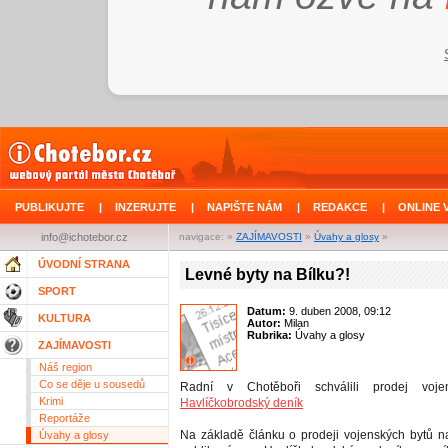
PUBLIKUJTE
|
INZERUJTE
|
NAPIŠTE NÁM
|
REDAKCE
|
ONLINE 
info@ichotebor.cz
navigace: »
ZAJÍMAVOSTI
»
Úvahy a glosy
»
ÚVODNÍ STRANA
Levné byty na Bílku?!
SPORT
Datum:
9. duben 2008, 09:12
KULTURA
Autor:
Milan
Rubrika:
Úvahy a glosy
ZAJÍMAVOSTI
Náš region
Co se děje u sousedů
Radní v Chotěboři schválili prodej voj
Krimi
Havlíčkobrodský deník
Reportáže
Na základě článku o prodeji vojenských bytů na 
Úvahy a glosy