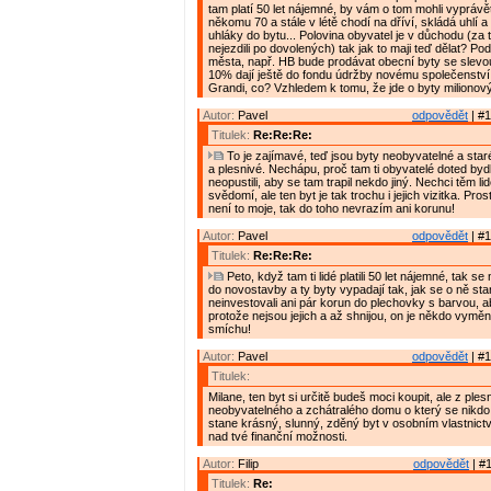
tam platí 50 let nájemné, by vám o tom mohli vyprávě
někomu 70 a stále v létě chodí na dříví, skládá uhlí a
uhláky do bytu... Polovina obyvatel je v důchodu (za t
nejezdili po dovolených) tak jak to maji teď dělat? Pod
města, např. HB bude prodávat obecní byty se slevo
10% dají ještě do fondu údržby novému společenství 
Grandi, co? Vzhledem k tomu, že jde o byty milionov
Autor:
Pavel
odpovědět
| #1
Titulek:
Re:Re:Re:
To je zajímavé, teď jsou byty neobyvatelné a star
a plesnivé. Nechápu, proč tam ti obyvatelé doted bydle
neopustili, aby se tam trapil nekdo jiný. Nechci těm l
svědomí, ale ten byt je tak trochu i jejich vizitka. Pro
není to moje, tak do toho nevrazím ani korunu!
Autor:
Pavel
odpovědět
| #1
Titulek:
Re:Re:Re:
Peto, když tam ti lidé platili 50 let nájemné, tak s
do novostavby a ty byty vypadají tak, jak se o ně star
neinvestovali ani pár korun do plechovky s barvou, ab
protože nejsou jejich a až shnijou, on je někdo vymění
smíchu!
Autor:
Pavel
odpovědět
| #1
Titulek:
Milane, ten byt si určitě budeš moci koupit, ale z ples
neobyvatelného a zchátralého domu o který se nikdo 
stane krásný, slunný, zděný byt v osobním vlastnictv
nad tvé finanční možnosti.
Autor:
Filip
odpovědět
| #1
Titulek:
Re: