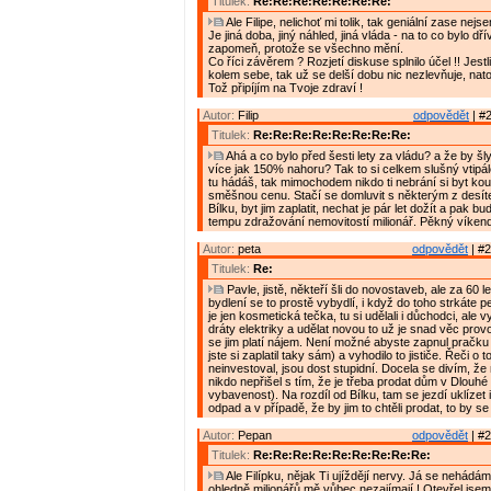
Titulek:
Re:Re:Re:Re:Re:Re:Re:
Ale Filipe, nelichoť mi tolik, tak geniální zase nejse
Je jiná doba, jiný náhled, jiná vláda - na to co bylo dř
zapomeň, protože se všechno mění.
Co říci závěrem ? Rozjetí diskuse splnilo účel !! Jestl
kolem sebe, tak už se delší dobu nic nezlevňuje, nato
Tož připíjím na Tvoje zdraví !
Autor:
Filip
odpovědět
| #2
Titulek:
Re:Re:Re:Re:Re:Re:Re:Re:
Ahá a co bylo před šesti lety za vládu? a že by šl
více jak 150% nahoru? Tak to si celkem slušný vtipá
tu hádáš, tak mimochodem nikdo ti nebrání si byt kou
směšnou cenu. Stačí se domluvit s některým z desí
Bílku, byt jim zaplatit, nechat je pár let dožít a pak b
tempu zdražování nemovitostí milionář. Pěkný víken
Autor:
peta
odpovědět
| #2
Titulek:
Re:
Pavle, jistě, někteří šli do novostaveb, ale za 60 
bydlení se to prostě vybydlí, i když do toho strkáte p
je jen kosmetická tečka, tu si udělali i důchodci, ale v
dráty elektriky a udělat novou to už je snad věc prov
se jim platí nájem. Není možné abyste zapnul pračku
jste si zaplatil taky sám) a vyhodilo to jističe. Řeči o 
neinvestoval, jsou dost stupidní. Docela se divím, že
nikdo nepřišel s tím, že je třeba prodat dům v Dlouhé
vybavenost). Na rozdíl od Bílku, tam se jezdí uklízet
odpad a v případě, že by jim to chtěli prodat, to by se
Autor:
Pepan
odpovědět
| #2
Titulek:
Re:Re:Re:Re:Re:Re:Re:Re:Re:
Ale Filípku, nějak Ti ujíždějí nervy. Já se nehádám
ohledně milionářů mě vůbec nezajímají ! Otevřel jsem