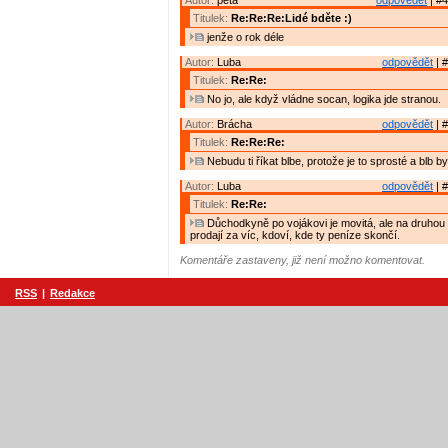
Autor:
peta
odpovědět
| #4
Titulek:
Re:Re:Re:Lidé bděte :)
jenže o rok déle
Autor:
Luba
odpovědět
| #
Titulek:
Re:Re:
No jo, ale když vládne socan, logika jde stranou.
Autor:
Brácha
odpovědět
| #
Titulek:
Re:Re:Re:
Nebudu ti říkat blbe, protože je to sprosté a blb by 
Autor:
Luba
odpovědět
| #
Titulek:
Re:Re:
Důchodkyně po vojákovi je movitá, ale na druhou 
prodají za víc, kdoví, kde ty peníze skončí.
Komentáře zastaveny, již není možno komentovat.
RSS
|
Redakce