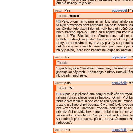
čtu tvé názory, to je vše !
Autor:
Petr
odpovědět
| #2
Titulek:
Re:Re:
Peto, o tom najmu prosim nemluv, nebo někdo zacn
to bylo a zvednes nam adrenalin. Nikdo te nenutil, tam
se někoho, kdo vlastní domek kolik ho stojí ročně údrž
nová střecha, opravy. Doteď jsi si zaplatil par korun a
nestaral. Přes Bílek jezdím, některé domy mají novou
Kolik te to stalo,kolik jsi do toho investoval? O vojen
Peny ani nemluvím, tu bych za ty prachy koupil celou. 
někdy ceny nemovitostí, věnuj tomu par minut a patrej,
za ty penize, ktere mas zaplatit nekoupis ani chatku 
Autor:
Jiří
odpovědět
| #2
Titulek:
Vypadá to, že v Chotěboři máme nový chráněný živo
jmenuje se nájemník. Zácházejte s ním v rukavičkách
nic po něm nechtějte.
Autor:
peta
odpovědět
| #2
Titulek:
Re:
Super, to je přesně ono, tady si totiž všichni mysl
rekonstrukci u silnice jsou za hubičku. Omyl ! V Bílku 
zkuste sjet z hlavní a podívat se i na ty druhé, zvan
a za ty u silnice chtěji podstatně víc, než bylo uvede
než kdy chtěli v Chotěboři. Proboha, podívejte se n
privatizační pravidla jiných měst. Nikdo nechce nic z
srovnatelně s ostatními. Proč jste nedělali humbuk, 
v Chotěboři před rokem a půl u Jara za pár korun. N
náhodou??
Autor:
Petr
odpovědět
| #3