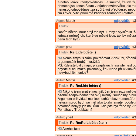
a notnou dávku zodpovědnosti. Je smutné, že lidé žijí
domech jsou dnes často v důchodovém věku, ale to
nenesou odpovědnost za svůj život před deseti nebo tř
Na závěr: Víte jakou má kadenci samopal? Tatatata.....
Autor:
Marek
odpovědět
| #3
Titulek:
Nevíte někdo, kolik stojí ten byt u Peny? Myslím si, ž
jedna z nejlepších, které ve městě jsou, tak by mě zaj
cena těch bytů.
Autor:
peta
odpovědět
| #3
Titulek:
Re:Lidé bděte :)
Nemá smysl s Vámi pokračovat v diskuzi, přechá
argumentů k hrubým urážkám.
PS: Kde jste byl v např. při záplavách, asi jste nesl 
abyste si neumazal polobotky, že? Nebo při likvidová
nevybuchlé munice?
Autor:
Martin
odpovědět
| #3
Titulek:
Re:Re:Lidé bděte :)
Nikoho jsem urážet nechtěl. Jen jsem rozvinul ú
osobní zodpovědnost za svůj minulý, současný a bud
Argument o likvidaci munice nechám bez komentáře,
netuším proč bych se měl jako totální amatér podílet 
povodně nebyly jen na Bílku. Kde jste byl třeba vy v
Pomáhat v Troubkách?
Autor:
ypsill
odpovědět
| #3
Titulek:
Re:Re:Re:Lidé bděte :)
A nejen tam