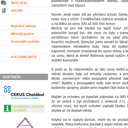
publikován v Havlíčkobrodském deníku, zasí
ŠKOLSTVÍ
zamyšlení nad situací:
ARCHIV
Nevím, jestli mám mít po přečtení tohoto článk
nebo slzy v očích. Chotěbořská radnice prodává 
a na Bílku za cenu 300 až 500 tisíc korun.
Radniční okénko
Možná se pro mě blýská na lepší časy! Již
pokouším koupit byt, ale ceny za byty v pan
Městská policie
povětšinou navíc družstevní, se mi zdají p
Komunální politika
finanční možnosti. Bohužel jsem neměl to štěstí
nájemníkem městského bytu, řadu let bydle
nájemné, nemusel investovat do oprav domu a teď
za cenu, která je téměř třetinová oproti bytům, 
KULTURNÍ AKCE
realitní kanceláře.
K pláči je, že nájemníkům se tato cena nelíbí a
město dostalo byty od armády zadarmo, a pro
PARTNEŘI
těmto „vyvoleným“ mělo bezplatně převést! J
mně? Bydlím v pronajatém bytě, kde krom služ
bydlením spojeny, platím jeho majiteli čtyři tisíce
Majitel je ochoten mi byteček odprodat za 980 t
že se jedná o byt družstevní o velikosti 2+1.
všichni rovni, byl bych ochoten zaplatit částku 
zbytek ať mi doplatí město.
Kdyby na to nabyly peníze, mohl by se prodat
majetek, třeba knihovna (beztak ji kdysi město d