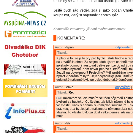
určitě by se za utrženou částku uspokojilo více če
Ještě bych rád věděl, zda si jako občan Chot
koupit byt, který si nájemník neodkoupí?
Komentáře zastaveny, již není možno komentovat.
KOMENTÁŘE:
Autor:
Pepan
odpovědět
|
Titulek:
K pláči je to, že je to prý pro bydlící stále hodně a ra
se zavděčila ohne. Za stejnou dobu jsem osobně mu
jakékoliv pomoci investovat veliké peníze do údržby 
vlastního bydlení. Kam dávali peníze ti, kteří chtějí t
Jezdili na dovolenou ? Projedli to? Měli průběžně inve
bydlet v parádním bytě. Jejich výhružky jsou úsměvné
vojenské nájemné bylo po celou dobu také úsměvné.
Autor:
Lenka
odpovědět
|
Titulek:
Re:
Omlouvám se, ale musím se těch nájemců zastat 
bydlení za hubičku. Co já vím, tak jejich nájemné byl
ve městě. Jinak s cenami s vámi plně souhlasím. Tak
otázkou, zda bydlet jako nájemce a někomu platit neb
vlastní. To vlastní bylo za dost velké peníze, ale na 
moje.
Autor:
Petr
odpovědět
|
Titulek: