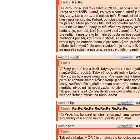
Titulek:
Re:Re:
Peto, rohlik stal taky kdysi 0,20 hal., neohlizej se
Vzdyt si protiřečíš. Dobrá, za byty u silnice, které js
víc, za ty, které opravené nejsou míň. Existuje přeci
který určí cenu bytu. Kolipak po tobě chtějí za byt? 
za peníze, které po tobě chtějí byt od někoho jiného
Zkus to! Do dnešní doby jsi měl všechny výhody jako
bude tvoje, poznáš, jaké jsou povinosti vlastníka. B
převedla na město a to by mělo být dobrým hospodá
zvýhodnit pár lidí, kteří měli to stěstí, že dostali dek
proda byty za odhadní cenu je pro tebe výhra, protože
někde jinde. Myslíš, že tohle rozdávání je spravedlivé
se museli zadlužit a postarat se o své bydlení sami?
Autor:
chudák
odpovědět
| #3
Titulek:
Vážený peto, Filipe a další. Kdysi jsem s rodinou bydl
manželčiných rodičů. Taky výhoda, ale jediný koho to
taky štvalo byla moje švagrová. Postupně nás v bará
jsem se rozhodl situaci řešit a koupil jsem starý d
dluhy, sedřené tělo a ještě spoustu práce před sebou
nepřidal, nikdo mi nic nedal zadarmo, ale chtěl jsem d
tak jsem se snažil. Co jste dělali v minulých letech vy
alespoň šetřit a myslet na budoucnost.
Autor:
Filip
odpovědět
| #3
Titulek:
Re:Re:Re:Re:Re:Re:Re:Re:Re:Re:
Pepánku, bohužel jen čteš, zkus nad nima i přemýš
argumenty?asi ano.to nevadí, počítal jsem stím.
Autor:
peta
odpovědět
| #3
Titulek:
Tak od začátku. V ČR žije v nájmu víc jak polovina o