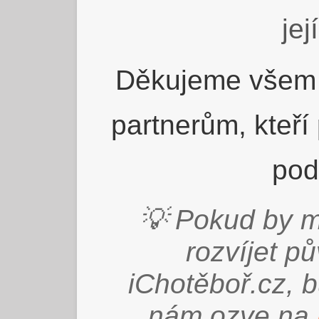
jej
Děkujeme všem 
partnerům, kteří
pod
💡 Pokud by m
rozvíjet p
iChotěboř.cz, 
nám ozve na