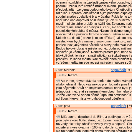
ocenění vzniklého na základě znaleckého posudku, 
posudku zcela jistě rovněž brána v úvaku i poloha p
předpokládám že cena podobného bytu v Chotěboři a
rozdílná. Dopravní obslužnost a jim podobné aspekt
soudní znalec zcela jistě bral v úvahu. Pujde jen o to 
například ona dopravní obslužnost je, ale tu si netrou
myslím si, že jádro problému leži jinde. Ze strany naj
samozřejmě snaha o co nejnižší cenu, ale snažte se 
postoj zbylých občanů města. Nájemník dejme tomu 
obecní byt za polovinu tržního ocenění, sleva se mů
řádech sta ticíců ( pozor je to jen příklad ), ale co os
města, kteří bydlí v nájmu v soukromém sektoru, nebo
peníze, bez jakýchkoli nároků na slevy pořizovali vlas
Budou takový občané města rovněž obdarováni? mys
odpověď je všem jasná. Neberto prosim paní nebo sl
jakýkoli útok, jen jsem snažil přiblížit své zkušenost
problému z jiného města, kde rovněž onen problém n
vyřešen..nedávám zde recept na řešení, pouze svůj n
Autor:
Marcela
odpovědět
| #1
Titulek:
Re:Re:
Ale v tom, abyste dávala peníze do svého, vám př
nikdo nebránil! Nebo vás někdo přemlouval a prosil, 
jako nájemník? Stát se majitelem domku nebo bytu 
jednodušší než stát se nájemníkem obecního nebo v
Jenže vlastnictví sebou přináší spoustu povinností s
údržbou, kterých jste vy byla doposud ušetřena!
Autor:
peta
odpovědět
| #1
Titulek:
Re:Re:
Milá Lenko, dojeďte si do Bílku a podívejte se v čem 
jsou byty skoro 60 let staré, bez topení, všude plíse
rozvody elektriky, shnilé rozvody vody a odpadů. Chc
musíte si investovat min. 100 tisíc do plynu, nebo topi
ale rozhodně nebudete mít doma teplo po návratu z prá