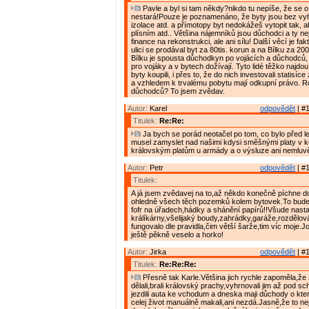
Pavle a byl si tam někdy?nikdo tu nepíše, že se o
nestará!Pouze je poznamenáno, že byty jsou bez vyh
izolace atd. a přímotopy byt nedokážeš vytopit tak, ab
plísním atd.. Většina nájemníků jsou důchodci a ty n
finance na rekonstrukci, ale ani sílu! Další věcí je fa
ulici se prodával byt za 80tis. korun a na Bílku za 200
Bílku je spousta důchodkyn po vojácích a důchodců, 
pro vojáky a v bytech dožívají. Tyto lidé těžko najdou 
byty koupili, i přes to, že do nich investovali statisíc
a vzhledem k trvalému pobytu mají odkupní právo. R
důchodců? To jsem zvědav.
Autor:
Karel
odpovědět
| #1
Titulek:
Re:Re:
Ja bych se porád neotačel po tom, co bylo před le
musel zamyslet nad našimi kdysi směšnými platy v k
královským platům u armády a o výsluze ani nemluvě
Autor:
Petr
odpovědět
| #1
Titulek:
A já jsem zvědavej na to,až někdo konečně píchne d
ohledně všech těch pozemků kolem bytovek.To bude 
fofr na úřadech,hádky a shánění papírů!!Všude nast
králíkárny,všelijaký boudy,zahrádky,garáže,rozdělov
fungovalo dle pravidla,čim větší šarže,tim víc moje.
ještě pěkně veselo a horko!
Autor:
Jirka
odpovědět
| #1
Titulek:
Re:Re:Re:
Přesně tak Karle.Většina jich rychle zapoměla,že 
dělali,brali královský prachy,vyhrnovali jim až pod s
jezdili auta ke vchodum a dneska maji důchody o kte
celej život manuálně makali,ani nezdá.Jasně,že to nej