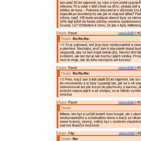
tam platí 50 let nájemné, by vám o tom mohli vyprávě
někomu 70 a stále v létě chodí na dříví, skládá uhlí a
uhláky do bytu... Polovina obyvatel je v důchodu (za t
nejezdili po dovolených) tak jak to maji teď dělat? Pod
města, např. HB bude prodávat obecní byty se slevo
10% dají ještě do fondu údržby novému společenství 
Grandi, co? Vzhledem k tomu, že jde o byty milionov
Autor:
Pavel
odpovědět
| #1
Titulek:
Re:Re:Re:
To je zajímavé, teď jsou byty neobyvatelné a star
a plesnivé. Nechápu, proč tam ti obyvatelé doted bydle
neopustili, aby se tam trapil nekdo jiný. Nechci těm l
svědomí, ale ten byt je tak trochu i jejich vizitka. Pro
není to moje, tak do toho nevrazím ani korunu!
Autor:
Pavel
odpovědět
| #1
Titulek:
Re:Re:Re:
Peto, když tam ti lidé platili 50 let nájemné, tak s
do novostavby a ty byty vypadají tak, jak se o ně star
neinvestovali ani pár korun do plechovky s barvou, ab
protože nejsou jejich a až shnijou, on je někdo vymění
smíchu!
Autor:
Pavel
odpovědět
| #1
Titulek:
Milane, ten byt si určitě budeš moci koupit, ale z ples
neobyvatelného a zchátralého domu o který se nikdo 
stane krásný, slunný, zděný byt v osobním vlastnictv
nad tvé finanční možnosti.
Autor:
Filip
odpovědět
| #1
Titulek:
Re: