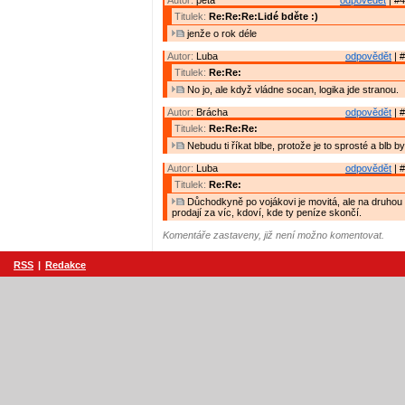
Autor:
peta
odpovědět
| #4
Titulek:
Re:Re:Re:Lidé bděte :)
jenže o rok déle
Autor:
Luba
odpovědět
| #
Titulek:
Re:Re:
No jo, ale když vládne socan, logika jde stranou.
Autor:
Brácha
odpovědět
| #
Titulek:
Re:Re:Re:
Nebudu ti říkat blbe, protože je to sprosté a blb by 
Autor:
Luba
odpovědět
| #
Titulek:
Re:Re:
Důchodkyně po vojákovi je movitá, ale na druhou 
prodají za víc, kdoví, kde ty peníze skončí.
Komentáře zastaveny, již není možno komentovat.
RSS
|
Redakce