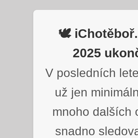
🕊️ iChotěbo
2025 ukonč
V posledních lete
už jen minimáln
mnoho dalších o
snadno sledova