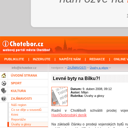
PUBLIKUJTE
|
INZERUJTE
|
NAPIŠTE NÁM
|
REDAKCE
|
ONLINE 
info@ichotebor.cz
navigace: »
ZAJÍMAVOSTI
»
Úvahy a glosy
»
ÚVODNÍ STRANA
Levné byty na Bílku?!
SPORT
Datum:
9. duben 2008, 09:12
KULTURA
Autor:
Milan
Rubrika:
Úvahy a glosy
ZAJÍMAVOSTI
Náš region
Co se děje u sousedů
Radní v Chotěboři schválili prodej voj
Krimi
Havlíčkobrodský deník
Reportáže
Na základě článku o prodeji vojenských bytů na 
Úvahy a glosy