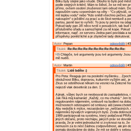
Bílku byly stejné jako všude. Dlouho to bylo pod měs
podle stejných kritérií. Mám to štěstí, že se mě ten p
přímo, ovšem osobní zkušenost tam odsud mám. Do
napouštím vanu vzpomínám na věty - "Co plýtváš, o
mít teplou vodu" nebo "Kdo snědl všechno pečivo, ja
nakoupím" o ježdění za prací a do škol nemluvě a p
partou, jasně taxi to vyřeší. To jsou ty peníze na úda
Pokud tady pan Jiří něco tvrdí o posudcích, tak buď 
příslušného úřadu a samozřejmě za ně kope. Pokud 
informace, např. ze serveru Jedna paní povídala a ta
příspěvky poněd liché a je zbytečné tady diskutovat.
Autor:
Pepan
odpovědět
| #3
Titulek:
Re:Re:Re:Re:Re:Re:Re:Re:Re:Re:Re:
Chlapče, tvé argumenty jsou tvé argumenty Jsou
mě nudíš.
Autor:
Martin
odpovědět
| #3
Titulek:
Lidé bděte :)
Pro Peta: Reaguju jen na poslední myšlenku... Zpoc
obslužnost Bílku, dopravou, kulturním vyžitím atd., je
Zkus se odstěhovat někam na vesnici na Železné ho
nejezdí vlak desetkrát za den. 
A jinak, vůbec bych se neobouval do zastupitelstva, r
Jak říká můj kamarád: „Každý, co mu chutná.“ Jen bych
regulovaném nájemném, smlouvě na bydlení na dobu 
možnostech odstoupení od smlouvy atd.(www.choteb
Aby nedošlo k mýlce, nezastávám se „nešťastných,
nájemníků bývalých vojenských bytů. Zcela dobrovo
1989 participovali na systému, který potlačoval PRÁ
jiných občanů, proto nechápu, jakých práv se dovoláva
pravda, že je velmi jednoduché si zvyknout na to, ž
nemusím za to nést žádnou zodpovědnost, ale jen d
pomalu dostáváme do doby, že mít se dobře s sebou n