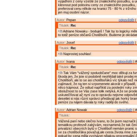
výjadření z ceny vzešlé ze znaleckého posudku, a u
klesnout pod polovinu ceny ze znaleckého posudku,
preferoval cenu někde na hranici 75 - 80 % z tržního 
jen muj osobní názor.
Autor:
Pepan
odpovědět
|
Titulek:
Re:
Adriane Nowaku - boduješ ! Tak by to logicky měl
to totiž peníze občanů Chotěboře. Budeme je okrádat
Autor:
Josef
odpovědět
|
Titulek:
Re:
Naprostej souhlas!
Autor:
Ivana
odpovědět
| #
Titulek:
Re:
Tak Vám "vážený spoluobčane" moc děkuji za fu
škoda jen, že jste si podobně neohlídali také prodej
Chotěboři, ale to se asi chotěbořáků víc týkalo než n
zajímavé, že na ten si vzpomenete akorát v případě,
něco kápnout. Že odtud napříkld za poslední roky z
obslužnost to se Vás zase tolik netýká. A že se prode
uskutečňovat až nyní za to opravdu nejsme odpověd
desetlet si nás různí správci předávají jak horký br
peníze za nájem dávala ty roky raději do svého.
Autor:
Adrian Nowak
odpovědět
| #
Titulek:
Vážená paní nebo slečno Ivano, to že jsem naznačil
tematikou profesně zabývám, neznamená že tak činí
privatizicí obecních bytů v Chotěboři nemám pranic 
se za chotěbořáka považuji,ale cesta života mne zavá
pokud by cena měla vycházet nějakou procentuální čá