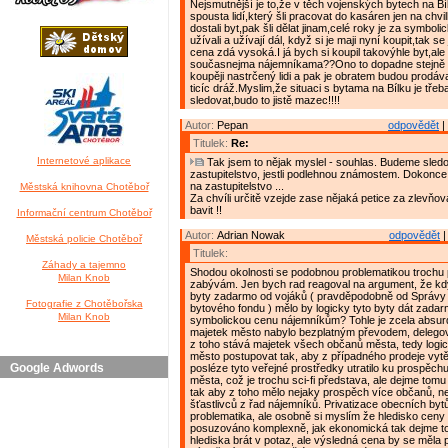
Nejsmutnější je to,že v těch vojenských bytech na Bí
spousta lidí,který šli pracovat do kasáren jen na chv
dostali byt,pak šli dělat jinam,celé roky je za symbol
užívali a užívají dál, když si je maji nyní koupit,tak se 
cena zdá vysoká.I já bych si koupil takovýhle byt,ale
současnejma nájemníkama??Ono to dopadne stejně t
koupěji nastrčený lidi a pak je obratem budou prodáva
ticíc dráž.Myslim,že situaci s bytama na Bílku je tře
sledovat,budo to jistě mazec!!!!
Autor:
Pepan
odpovědět
|
Titulek:
Re:
Internetové aplikace
Tak jsem to nějak myslel - souhlas. Budeme sledo
zastupitelstvo, jestli podlehnou známostem. Dokonce
na zastupitelstvo ...
Městská knihovna Chotěboř
Za chvíli určitě vzejde zase nějaká petice za zlevňov
bavit !!
Informační centrum Chotěboř
Autor:
Adrian Nowak
odpovědět
|
Městská policie Chotěboř
Titulek:
Záhady a tajemno
Shodou okolnosti se podobnou problematikou trochu
Milan Knob
zabývám. Jen bych rad reagoval na argument, že kd
byty zadarmo od vojáků ( pravděpodobně od Správy
Fotografie z Chotěbořska
bytového fondu ) mělo by logicky tyto byty dát zada
Milan Knob
symbolickou cenu nájemníkům? Tohle je zcela absurd
majetek město nabylo bezplatným převodem, delegova
z toho stává majetek všech občanů města, tedy logi
město postupovat tak, aby z případného prodeje vytěž
Google Adwords
posléze tyto veřejné prostředky utratilo ku prospěc
města, což je trochu sci-fi představa, ale dejme tomu 
tak aby z toho mělo nejaky prospěch více občanů, než
šťastlivců z řad nájemníků. Privatizace obecních byt
problematika, ale osobně si myslím že hledisko ceny
posuzováno komplexně, jak ekonomická tak dejme to
hlediska brát v potaz, ale výsledná cena by se měla