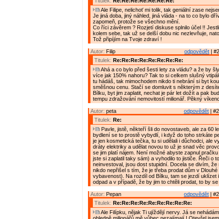
Titulek:
Re:Re:Re:Re:Re:Re:Re:
Ale Filipe, nelichoť mi tolik, tak geniální zase nejse
Je jiná doba, jiný náhled, jiná vláda - na to co bylo dř
zapomeň, protože se všechno mění.
Co říci závěrem ? Rozjetí diskuse splnilo účel !! Jestl
kolem sebe, tak už se delší dobu nic nezlevňuje, nato
Tož připíjím na Tvoje zdraví !
Autor:
Filip
odpovědět
| #2
Titulek:
Re:Re:Re:Re:Re:Re:Re:Re:
Ahá a co bylo před šesti lety za vládu? a že by šl
více jak 150% nahoru? Tak to si celkem slušný vtipá
tu hádáš, tak mimochodem nikdo ti nebrání si byt kou
směšnou cenu. Stačí se domluvit s některým z desí
Bílku, byt jim zaplatit, nechat je pár let dožít a pak b
tempu zdražování nemovitostí milionář. Pěkný víken
Autor:
peta
odpovědět
| #2
Titulek:
Re:
Pavle, jistě, někteří šli do novostaveb, ale za 60 
bydlení se to prostě vybydlí, i když do toho strkáte p
je jen kosmetická tečka, tu si udělali i důchodci, ale v
dráty elektriky a udělat novou to už je snad věc prov
se jim platí nájem. Není možné abyste zapnul pračku
jste si zaplatil taky sám) a vyhodilo to jističe. Řeči o 
neinvestoval, jsou dost stupidní. Docela se divím, že
nikdo nepřišel s tím, že je třeba prodat dům v Dlouhé
vybavenost). Na rozdíl od Bílku, tam se jezdí uklízet
odpad a v případě, že by jim to chtěli prodat, to by se
Autor:
Pepan
odpovědět
| #2
Titulek:
Re:Re:Re:Re:Re:Re:Re:Re:Re:
Ale Filípku, nějak Ti ujíždějí nervy. Já se nehádám
ohledně milionářů mě vůbec nezajímají ! Otevřel jsem