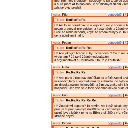
dost jich mělo s vojskem společnýho jen to,že se dos
a hurá jinam.Ať to nabídnou v průhlednym řízení vše
zda se byty prodaji.
Autor:
Filip
odpovědět
| #1
Titulek:
Re:Re:Re:Re:
Ale to se pořád bavíte o vojácích, ale je spousta lid
pouze pracovali pro vojsko na kasárnách, a žádné v
Proč se nikdo nebouřil, když se prodávali byty v Ho
cena úplně minimální.
Autor:
Pepan
odpovědět
| #2
Titulek:
Re:Re:Re:Re:Re:
A to jako jim bránilo si byt zvelebovat ? Co to má
výsluhami? Já také žádné nedostávám.
A argumentovat s Houbovkou, to už je zoufalství.
Autor:
Iveta
odpovědět
| #2
Titulek:
Re:Re:Re:Re:
Ano pane Jirko,stavební úřad se určitě zapotí a v
nezávidim,tady si opravdu každý zabral to ,co bylo v
ani dneska nájemníci nevědí,na čim pozemku si v klí
hospodaří.Jen zda se o tohle všechno někdo bude cht
Autor:
Filip
odpovědět
| #2
Titulek:
Re:Re:Re:Re:Re:Re:
Zoufalství pepane? To nevím. Ale když jsi tak chyt
prosím tě proč tam byt stál 80tisíc a všichni byli stic
stejný byt a ještě k tomu na Bílku stojí 200 a víc, vši
strašně chytří!
Autor:
Pepan
odpovědět
| #2