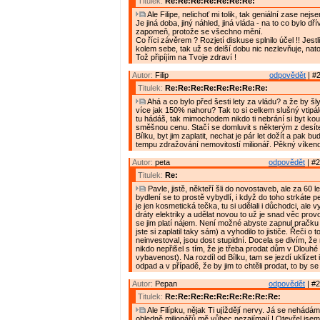
Titulek:
Re:Re:Re:Re:Re:Re:Re:
Ale Filipe, nelichoť mi tolik, tak geniální zase nejse
Je jiná doba, jiný náhled, jiná vláda - na to co bylo dř
zapomeň, protože se všechno mění.
Co říci závěrem ? Rozjetí diskuse splnilo účel !! Jestl
kolem sebe, tak už se delší dobu nic nezlevňuje, nato
Tož připíjím na Tvoje zdraví !
Autor:
Filip
odpovědět
| #2
Titulek:
Re:Re:Re:Re:Re:Re:Re:Re:
Ahá a co bylo před šesti lety za vládu? a že by šl
více jak 150% nahoru? Tak to si celkem slušný vtipá
tu hádáš, tak mimochodem nikdo ti nebrání si byt kou
směšnou cenu. Stačí se domluvit s některým z desí
Bílku, byt jim zaplatit, nechat je pár let dožít a pak b
tempu zdražování nemovitostí milionář. Pěkný víken
Autor:
peta
odpovědět
| #2
Titulek:
Re:
Pavle, jistě, někteří šli do novostaveb, ale za 60 
bydlení se to prostě vybydlí, i když do toho strkáte p
je jen kosmetická tečka, tu si udělali i důchodci, ale v
dráty elektriky a udělat novou to už je snad věc prov
se jim platí nájem. Není možné abyste zapnul pračku
jste si zaplatil taky sám) a vyhodilo to jističe. Řeči o 
neinvestoval, jsou dost stupidní. Docela se divím, že
nikdo nepřišel s tím, že je třeba prodat dům v Dlouhé
vybavenost). Na rozdíl od Bílku, tam se jezdí uklízet
odpad a v případě, že by jim to chtěli prodat, to by se
Autor:
Pepan
odpovědět
| #2
Titulek:
Re:Re:Re:Re:Re:Re:Re:Re:Re:
Ale Filípku, nějak Ti ujíždějí nervy. Já se nehádám
ohledně milionářů mě vůbec nezajímají ! Otevřel jsem