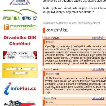
určitě by se za utrženou částku uspokojilo více če
Ještě bych rád věděl, zda si jako občan Chot
koupit byt, který si nájemník neodkoupí?
Komentáře zastaveny, již není možno komentovat.
KOMENTÁŘE:
Autor:
Pepan
odpovědět
|
Titulek:
K pláči je to, že je to prý pro bydlící stále hodně a ra
se zavděčila ohne. Za stejnou dobu jsem osobně mu
jakékoliv pomoci investovat veliké peníze do údržby 
vlastního bydlení. Kam dávali peníze ti, kteří chtějí t
Jezdili na dovolenou ? Projedli to? Měli průběžně inve
bydlet v parádním bytě. Jejich výhružky jsou úsměvné
vojenské nájemné bylo po celou dobu také úsměvné.
Autor:
Lenka
odpovědět
|
Titulek:
Re:
Omlouvám se, ale musím se těch nájemců zastat 
bydlení za hubičku. Co já vím, tak jejich nájemné byl
ve městě. Jinak s cenami s vámi plně souhlasím. Tak
otázkou, zda bydlet jako nájemce a někomu platit neb
vlastní. To vlastní bylo za dost velké peníze, ale na 
moje.
Autor:
Petr
odpovědět
|
Titulek: