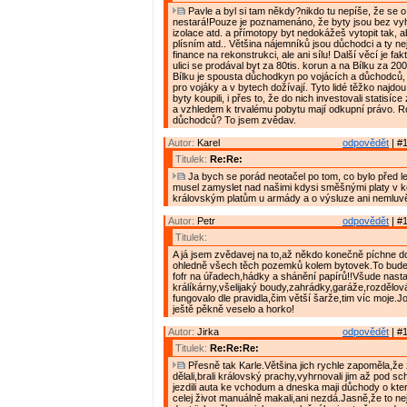
Pavle a byl si tam někdy?nikdo tu nepíše, že se o
nestará!Pouze je poznamenáno, že byty jsou bez vyh
izolace atd. a přímotopy byt nedokážeš vytopit tak, ab
plísním atd.. Většina nájemníků jsou důchodci a ty n
finance na rekonstrukci, ale ani sílu! Další věcí je fa
ulici se prodával byt za 80tis. korun a na Bílku za 200
Bílku je spousta důchodkyn po vojácích a důchodců, 
pro vojáky a v bytech dožívají. Tyto lidé těžko najdou 
byty koupili, i přes to, že do nich investovali statisíc
a vzhledem k trvalému pobytu mají odkupní právo. R
důchodců? To jsem zvědav.
Autor:
Karel
odpovědět
| #1
Titulek:
Re:Re:
Ja bych se porád neotačel po tom, co bylo před le
musel zamyslet nad našimi kdysi směšnými platy v k
královským platům u armády a o výsluze ani nemluvě
Autor:
Petr
odpovědět
| #1
Titulek:
A já jsem zvědavej na to,až někdo konečně píchne d
ohledně všech těch pozemků kolem bytovek.To bude 
fofr na úřadech,hádky a shánění papírů!!Všude nast
králíkárny,všelijaký boudy,zahrádky,garáže,rozdělov
fungovalo dle pravidla,čim větší šarže,tim víc moje.
ještě pěkně veselo a horko!
Autor:
Jirka
odpovědět
| #1
Titulek:
Re:Re:Re:
Přesně tak Karle.Většina jich rychle zapoměla,že 
dělali,brali královský prachy,vyhrnovali jim až pod s
jezdili auta ke vchodum a dneska maji důchody o kte
celej život manuálně makali,ani nezdá.Jasně,že to nej