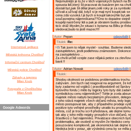
Nejsmutnější je to,že v těch vojenských bytech na Bí
spousta lidí,který šli pracovat do kasáren jen na chv
dostali byt,pak šli dělat jinam,celé roky je za symbol
užívali a užívají dál, když si je maji nyní koupit,tak se 
cena zdá vysoká.I já bych si koupil takovýhle byt,ale
současnejma nájemníkama??Ono to dopadne stejně t
koupěji nastrčený lidi a pak je obratem budou prodáva
ticíc dráž.Myslim,že situaci s bytama na Bílku je tře
sledovat,budo to jistě mazec!!!!
Autor:
Pepan
odpovědět
|
Titulek:
Re:
Internetové aplikace
Tak jsem to nějak myslel - souhlas. Budeme sledo
zastupitelstvo, jestli podlehnou známostem. Dokonce
na zastupitelstvo ...
Městská knihovna Chotěboř
Za chvíli určitě vzejde zase nějaká petice za zlevňov
bavit !!
Informační centrum Chotěboř
Autor:
Adrian Nowak
odpovědět
|
Městská policie Chotěboř
Titulek:
Záhady a tajemno
Shodou okolnosti se podobnou problematikou trochu
Milan Knob
zabývám. Jen bych rad reagoval na argument, že kd
byty zadarmo od vojáků ( pravděpodobně od Správy
Fotografie z Chotěbořska
bytového fondu ) mělo by logicky tyto byty dát zada
Milan Knob
symbolickou cenu nájemníkům? Tohle je zcela absurd
majetek město nabylo bezplatným převodem, delegova
z toho stává majetek všech občanů města, tedy logi
město postupovat tak, aby z případného prodeje vytěž
Google Adwords
posléze tyto veřejné prostředky utratilo ku prospěc
města, což je trochu sci-fi představa, ale dejme tomu 
tak aby z toho mělo nejaky prospěch více občanů, než
šťastlivců z řad nájemníků. Privatizace obecních byt
problematika, ale osobně si myslím že hledisko ceny
posuzováno komplexně, jak ekonomická tak dejme to
hlediska brát v potaz, ale výsledná cena by se měla