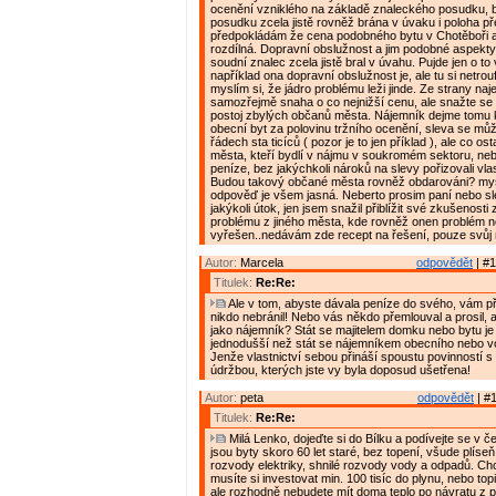
ocenění vzniklého na základě znaleckého posudku, 
posudku zcela jistě rovněž brána v úvaku i poloha p
předpokládám že cena podobného bytu v Chotěboři a
rozdílná. Dopravní obslužnost a jim podobné aspekt
soudní znalec zcela jistě bral v úvahu. Pujde jen o to 
například ona dopravní obslužnost je, ale tu si netrou
myslím si, že jádro problému leži jinde. Ze strany naj
samozřejmě snaha o co nejnižší cenu, ale snažte se 
postoj zbylých občanů města. Nájemník dejme tomu 
obecní byt za polovinu tržního ocenění, sleva se mů
řádech sta ticíců ( pozor je to jen příklad ), ale co os
města, kteří bydlí v nájmu v soukromém sektoru, nebo
peníze, bez jakýchkoli nároků na slevy pořizovali vlas
Budou takový občané města rovněž obdarováni? mys
odpověď je všem jasná. Neberto prosim paní nebo sl
jakýkoli útok, jen jsem snažil přiblížit své zkušenost
problému z jiného města, kde rovněž onen problém n
vyřešen..nedávám zde recept na řešení, pouze svůj n
Autor:
Marcela
odpovědět
| #1
Titulek:
Re:Re:
Ale v tom, abyste dávala peníze do svého, vám př
nikdo nebránil! Nebo vás někdo přemlouval a prosil, 
jako nájemník? Stát se majitelem domku nebo bytu 
jednodušší než stát se nájemníkem obecního nebo v
Jenže vlastnictví sebou přináší spoustu povinností s
údržbou, kterých jste vy byla doposud ušetřena!
Autor:
peta
odpovědět
| #1
Titulek:
Re:Re:
Milá Lenko, dojeďte si do Bílku a podívejte se v čem 
jsou byty skoro 60 let staré, bez topení, všude plíse
rozvody elektriky, shnilé rozvody vody a odpadů. Chc
musíte si investovat min. 100 tisíc do plynu, nebo topi
ale rozhodně nebudete mít doma teplo po návratu z prá