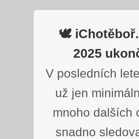
🕊️ iChotěbo
2025 ukonč
V posledních lete
už jen minimáln
mnoho dalších o
snadno sledova