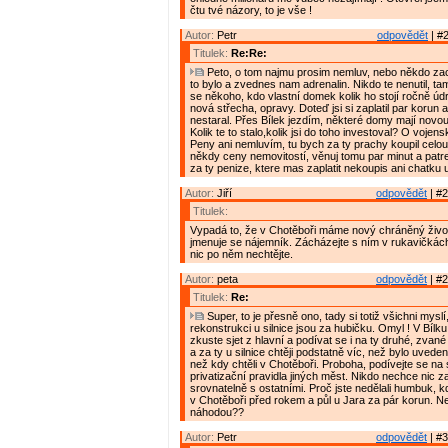
čtu tvé názory, to je vše !
Autor:
Petr
odpovědět
| #2
Titulek:
Re:Re:
Peto, o tom najmu prosim nemluv, nebo někdo zacn
to bylo a zvednes nam adrenalin. Nikdo te nenutil, tam
se někoho, kdo vlastní domek kolik ho stojí ročně údrž
nová střecha, opravy. Doteď jsi si zaplatil par korun a
nestaral. Přes Bílek jezdím, některé domy mají novou
Kolik te to stalo,kolik jsi do toho investoval? O vojen
Peny ani nemluvím, tu bych za ty prachy koupil celou. 
někdy ceny nemovitostí, věnuj tomu par minut a patrej,
za ty penize, ktere mas zaplatit nekoupis ani chatku 
Autor:
Jiří
odpovědět
| #2
Titulek:
Vypadá to, že v Chotěboři máme nový chráněný živo
jmenuje se nájemník. Zácházejte s ním v rukavičkách
nic po něm nechtějte.
Autor:
peta
odpovědět
| #2
Titulek:
Re:
Super, to je přesně ono, tady si totiž všichni mysl
rekonstrukci u silnice jsou za hubičku. Omyl ! V Bílku 
zkuste sjet z hlavní a podívat se i na ty druhé, zvan
a za ty u silnice chtěji podstatně víc, než bylo uvede
než kdy chtěli v Chotěboři. Proboha, podívejte se n
privatizační pravidla jiných měst. Nikdo nechce nic z
srovnatelně s ostatními. Proč jste nedělali humbuk, 
v Chotěboři před rokem a půl u Jara za pár korun. N
náhodou??
Autor:
Petr
odpovědět
| #3