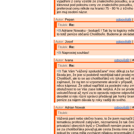
výjadření z ceny vzešlé ze znaleckého posudku, a u
klesnout pod polovinu ceny ze znaleckého posudku,
preferoval cenu někde na hranici 75 - 80 % z tržního 
jen muj osobní názor.
Autor:
Pepan
odpovědět
|
Titulek:
Re:
Adriane Nowaku - boduješ ! Tak by to logicky měl
to totiž peníze občanů Chotěboře. Budeme je okrádat
Autor:
Josef
odpovědět
|
Titulek:
Re:
Naprostej souhlas!
Autor:
Ivana
odpovědět
| #
Titulek:
Re:
Tak Vám "vážený spoluobčane" moc děkuji za fu
škoda jen, že jste si podobně neohlídali také prodej
Chotěboři, ale to se asi chotěbořáků víc týkalo než n
zajímavé, že na ten si vzpomenete akorát v případě,
něco kápnout. Že odtud napříkld za poslední roky z
obslužnost to se Vás zase tolik netýká. A že se prode
uskutečňovat až nyní za to opravdu nejsme odpověd
desetlet si nás různí správci předávají jak horký br
peníze za nájem dávala ty roky raději do svého.
Autor:
Adrian Nowak
odpovědět
| #
Titulek:
Vážená paní nebo slečno Ivano, to že jsem naznačil
tematikou profesně zabývám, neznamená že tak činí
privatizicí obecních bytů v Chotěboři nemám pranic 
se za chotěbořáka považuji,ale cesta života mne zavá
pokud by cena měla vycházet nějakou procentuální čá