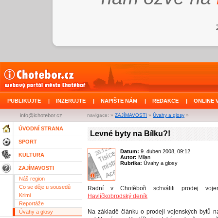
PUBLIKUJTE
|
INZERUJTE
|
NAPIŠTE NÁM
|
REDAKCE
|
ONLINE 
info@ichotebor.cz
navigace: »
ZAJÍMAVOSTI
»
Úvahy a glosy
»
ÚVODNÍ STRANA
Levné byty na Bílku?!
SPORT
Datum:
9. duben 2008, 09:12
KULTURA
Autor:
Milan
Rubrika:
Úvahy a glosy
ZAJÍMAVOSTI
Náš region
Co se děje u sousedů
Radní v Chotěboři schválili prodej voj
Krimi
Havlíčkobrodský deník
Reportáže
Na základě článku o prodeji vojenských bytů na 
Úvahy a glosy