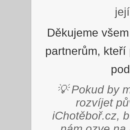
jej
Děkujeme všem 
partnerům, kteří
pod
💡 Pokud by m
rozvíjet p
iChotěboř.cz, 
nám ozve na