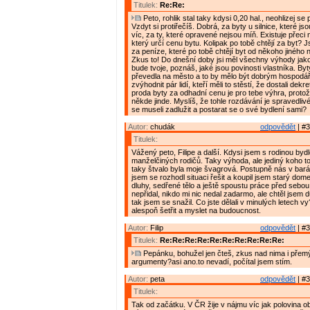
Titulek:
Re:Re:
Peto, rohlik stal taky kdysi 0,20 hal., neohlizej se
Vzdyt si protiřečíš. Dobrá, za byty u silnice, které js
víc, za ty, které opravené nejsou míň. Existuje přeci
který určí cenu bytu. Kolipak po tobě chtějí za byt? 
za peníze, které po tobě chtějí byt od někoho jiného
Zkus to! Do dnešní doby jsi měl všechny výhody jako
bude tvoje, poznáš, jaké jsou povinosti vlastníka. B
převedla na město a to by mělo být dobrým hospodá
zvýhodnit pár lidí, kteří měli to stěstí, že dostali dek
proda byty za odhadní cenu je pro tebe výhra, protože
někde jinde. Myslíš, že tohle rozdávání je spravedlivé
se museli zadlužit a postarat se o své bydlení sami?
Autor:
chudák
odpovědět
| #3
Titulek:
Vážený peto, Filipe a další. Kdysi jsem s rodinou bydl
manželčiných rodičů. Taky výhoda, ale jediný koho to
taky štvalo byla moje švagrová. Postupně nás v bará
jsem se rozhodl situaci řešit a koupil jsem starý d
dluhy, sedřené tělo a ještě spoustu práce před sebou
nepřidal, nikdo mi nic nedal zadarmo, ale chtěl jsem d
tak jsem se snažil. Co jste dělali v minulých letech vy
alespoň šetřit a myslet na budoucnost.
Autor:
Filip
odpovědět
| #3
Titulek:
Re:Re:Re:Re:Re:Re:Re:Re:Re:Re:
Pepánku, bohužel jen čteš, zkus nad nima i přemýš
argumenty?asi ano.to nevadí, počítal jsem stím.
Autor:
peta
odpovědět
| #3
Titulek:
Tak od začátku. V ČR žije v nájmu víc jak polovina o