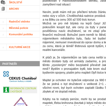
publikován v Havlíčkobrodském deníku, zasí
ŠKOLSTVÍ
zamyšlení nad situací:
ARCHIV
Nevím, jestli mám mít po přečtení tohoto článk
nebo slzy v očích. Chotěbořská radnice prodává 
a na Bílku za cenu 300 až 500 tisíc korun.
Radniční okénko
Možná se pro mě blýská na lepší časy! Již
pokouším koupit byt, ale ceny za byty v pan
Městská policie
povětšinou navíc družstevní, se mi zdají p
Komunální politika
finanční možnosti. Bohužel jsem neměl to štěstí
nájemníkem městského bytu, řadu let bydle
nájemné, nemusel investovat do oprav domu a teď
za cenu, která je téměř třetinová oproti bytům, 
KULTURNÍ AKCE
realitní kanceláře.
K pláči je, že nájemníkům se tato cena nelíbí a
město dostalo byty od armády zadarmo, a pro
PARTNEŘI
těmto „vyvoleným“ mělo bezplatně převést! J
mně? Bydlím v pronajatém bytě, kde krom služ
bydlením spojeny, platím jeho majiteli čtyři tisíce
Majitel je ochoten mi byteček odprodat za 980 t
že se jedná o byt družstevní o velikosti 2+1.
všichni rovni, byl bych ochoten zaplatit částku 
zbytek ať mi doplatí město.
Kdyby na to nabyly peníze, mohl by se prodat
majetek, třeba knihovna (beztak ji kdysi město d