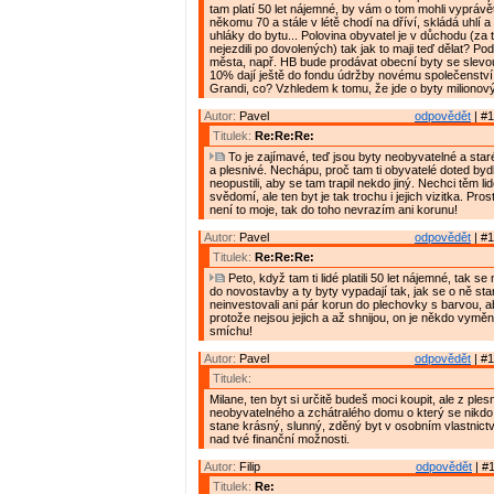
tam platí 50 let nájemné, by vám o tom mohli vyprávě
někomu 70 a stále v létě chodí na dříví, skládá uhlí a
uhláky do bytu... Polovina obyvatel je v důchodu (za t
nejezdili po dovolených) tak jak to maji teď dělat? Pod
města, např. HB bude prodávat obecní byty se slevo
10% dají ještě do fondu údržby novému společenství 
Grandi, co? Vzhledem k tomu, že jde o byty milionov
Autor:
Pavel
odpovědět
| #1
Titulek:
Re:Re:Re:
To je zajímavé, teď jsou byty neobyvatelné a star
a plesnivé. Nechápu, proč tam ti obyvatelé doted bydle
neopustili, aby se tam trapil nekdo jiný. Nechci těm l
svědomí, ale ten byt je tak trochu i jejich vizitka. Pro
není to moje, tak do toho nevrazím ani korunu!
Autor:
Pavel
odpovědět
| #1
Titulek:
Re:Re:Re:
Peto, když tam ti lidé platili 50 let nájemné, tak s
do novostavby a ty byty vypadají tak, jak se o ně star
neinvestovali ani pár korun do plechovky s barvou, ab
protože nejsou jejich a až shnijou, on je někdo vymění
smíchu!
Autor:
Pavel
odpovědět
| #1
Titulek:
Milane, ten byt si určitě budeš moci koupit, ale z ples
neobyvatelného a zchátralého domu o který se nikdo 
stane krásný, slunný, zděný byt v osobním vlastnictv
nad tvé finanční možnosti.
Autor:
Filip
odpovědět
| #1
Titulek:
Re: