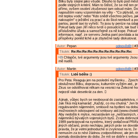
Bílku byly stejné jako všude. Dlouho to bylo pod měs
podle stejných kritérií. Mám to štěstí, že se mě ten p
přímo, ovšem osobní zkušenost tam odsud mám. Do
napouštím vanu vzpomínám na věty - "Co plýtváš, o
mít teplou vodu" nebo "Kdo snědl všechno pečivo, ja
nakoupím" o ježdění za prací a do škol nemluvě a p
partou, jasně taxi to vyřeší. To jsou ty peníze na úda
Pokud tady pan Jiří něco tvrdí o posudcích, tak buď 
příslušného úřadu a samozřejmě za ně kope. Pokud 
informace, např. ze serveru Jedna paní povídala a ta
příspěvky poněd liché a je zbytečné tady diskutovat.
Autor:
Pepan
odpovědět
| #3
Titulek:
Re:Re:Re:Re:Re:Re:Re:Re:Re:Re:Re:
Chlapče, tvé argumenty jsou tvé argumenty Jsou
mě nudíš.
Autor:
Martin
odpovědět
| #3
Titulek:
Lidé bděte :)
Pro Peta: Reaguju jen na poslední myšlenku... Zpoc
obslužnost Bílku, dopravou, kulturním vyžitím atd., je
Zkus se odstěhovat někam na vesnici na Železné ho
nejezdí vlak desetkrát za den. 
A jinak, vůbec bych se neobouval do zastupitelstva, r
Jak říká můj kamarád: „Každý, co mu chutná.“ Jen bych
regulovaném nájemném, smlouvě na bydlení na dobu 
možnostech odstoupení od smlouvy atd.(www.choteb
Aby nedošlo k mýlce, nezastávám se „nešťastných,
nájemníků bývalých vojenských bytů. Zcela dobrovo
1989 participovali na systému, který potlačoval PRÁ
jiných občanů, proto nechápu, jakých práv se dovoláva
pravda, že je velmi jednoduché si zvyknout na to, ž
nemusím za to nést žádnou zodpovědnost, ale jen d
pomalu dostáváme do doby, že mít se dobře s sebou n