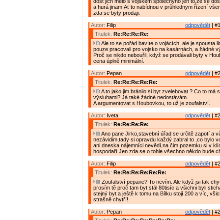
dost jich mělo s vojskem společnýho jen to,že se dos
a hurá jinam.Ať to nabídnou v průhlednym řízení vše
zda se byty prodaji.
Autor:
Filip
odpovědět
| #1
Titulek:
Re:Re:Re:Re:
Ale to se pořád bavíte o vojácích, ale je spousta lid
pouze pracovali pro vojsko na kasárnách, a žádné v
Proč se nikdo nebouřil, když se prodávali byty v Ho
cena úplně minimální.
Autor:
Pepan
odpovědět
| #2
Titulek:
Re:Re:Re:Re:Re:
A to jako jim bránilo si byt zvelebovat ? Co to má
výsluhami? Já také žádné nedostávám.
A argumentovat s Houbovkou, to už je zoufalství.
Autor:
Iveta
odpovědět
| #2
Titulek:
Re:Re:Re:Re:
Ano pane Jirko,stavební úřad se určitě zapotí a v
nezávidim,tady si opravdu každý zabral to ,co bylo v
ani dneska nájemníci nevědí,na čim pozemku si v klí
hospodaří.Jen zda se o tohle všechno někdo bude cht
Autor:
Filip
odpovědět
| #2
Titulek:
Re:Re:Re:Re:Re:Re:
Zoufalství pepane? To nevím. Ale když jsi tak chyt
prosím tě proč tam byt stál 80tisíc a všichni byli stic
stejný byt a ještě k tomu na Bílku stojí 200 a víc, vši
strašně chytří!
Autor:
Pepan
odpovědět
| #2