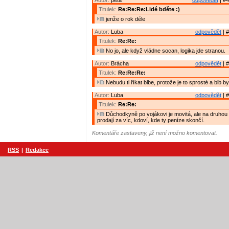
Autor:
peta
odpovědět
| #4
Titulek:
Re:Re:Re:Lidé bděte :)
jenže o rok déle
Autor:
Luba
odpovědět
| #
Titulek:
Re:Re:
No jo, ale když vládne socan, logika jde stranou.
Autor:
Brácha
odpovědět
| #
Titulek:
Re:Re:Re:
Nebudu ti říkat blbe, protože je to sprosté a blb by 
Autor:
Luba
odpovědět
| #
Titulek:
Re:Re:
Důchodkyně po vojákovi je movitá, ale na druhou 
prodají za víc, kdoví, kde ty peníze skončí.
Komentáře zastaveny, již není možno komentovat.
RSS
|
Redakce