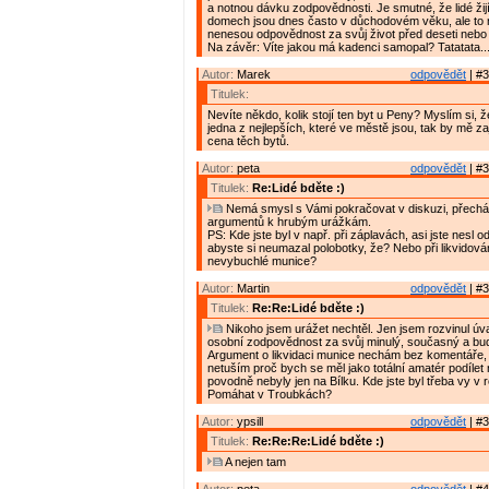
a notnou dávku zodpovědnosti. Je smutné, že lidé žijí
domech jsou dnes často v důchodovém věku, ale to
nenesou odpovědnost za svůj život před deseti nebo tř
Na závěr: Víte jakou má kadenci samopal? Tatatata.....
Autor:
Marek
odpovědět
| #3
Titulek:
Nevíte někdo, kolik stojí ten byt u Peny? Myslím si, ž
jedna z nejlepších, které ve městě jsou, tak by mě zaj
cena těch bytů.
Autor:
peta
odpovědět
| #3
Titulek:
Re:Lidé bděte :)
Nemá smysl s Vámi pokračovat v diskuzi, přechá
argumentů k hrubým urážkám.
PS: Kde jste byl v např. při záplavách, asi jste nesl 
abyste si neumazal polobotky, že? Nebo při likvidová
nevybuchlé munice?
Autor:
Martin
odpovědět
| #3
Titulek:
Re:Re:Lidé bděte :)
Nikoho jsem urážet nechtěl. Jen jsem rozvinul ú
osobní zodpovědnost za svůj minulý, současný a bud
Argument o likvidaci munice nechám bez komentáře,
netuším proč bych se měl jako totální amatér podílet 
povodně nebyly jen na Bílku. Kde jste byl třeba vy v
Pomáhat v Troubkách?
Autor:
ypsill
odpovědět
| #3
Titulek:
Re:Re:Re:Lidé bděte :)
A nejen tam