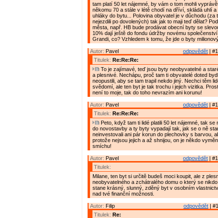
tam platí 50 let nájemné, by vám o tom mohli vyprávě
někomu 70 a stále v létě chodí na dříví, skládá uhlí a
uhláky do bytu... Polovina obyvatel je v důchodu (za t
nejezdili po dovolených) tak jak to maji teď dělat? Pod
města, např. HB bude prodávat obecní byty se slevo
10% dají ještě do fondu údržby novému společenství 
Grandi, co? Vzhledem k tomu, že jde o byty milionov
Autor:
Pavel
odpovědět
| #1
Titulek:
Re:Re:Re:
To je zajímavé, teď jsou byty neobyvatelné a star
a plesnivé. Nechápu, proč tam ti obyvatelé doted bydle
neopustili, aby se tam trapil nekdo jiný. Nechci těm l
svědomí, ale ten byt je tak trochu i jejich vizitka. Pro
není to moje, tak do toho nevrazím ani korunu!
Autor:
Pavel
odpovědět
| #1
Titulek:
Re:Re:Re:
Peto, když tam ti lidé platili 50 let nájemné, tak s
do novostavby a ty byty vypadají tak, jak se o ně star
neinvestovali ani pár korun do plechovky s barvou, ab
protože nejsou jejich a až shnijou, on je někdo vymění
smíchu!
Autor:
Pavel
odpovědět
| #1
Titulek:
Milane, ten byt si určitě budeš moci koupit, ale z ples
neobyvatelného a zchátralého domu o který se nikdo 
stane krásný, slunný, zděný byt v osobním vlastnictv
nad tvé finanční možnosti.
Autor:
Filip
odpovědět
| #1
Titulek:
Re: