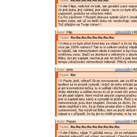
Titulek:
Re:Re:Re:Re:Re:Re:Re:
Ale Filipe, nelichoť mi tolik, tak geniální zase nejse
Je jiná doba, jiný náhled, jiná vláda - na to co bylo dř
zapomeň, protože se všechno mění.
Co říci závěrem ? Rozjetí diskuse splnilo účel !! Jestl
kolem sebe, tak už se delší dobu nic nezlevňuje, nato
Tož připíjím na Tvoje zdraví !
Autor:
Filip
odpovědět
| #2
Titulek:
Re:Re:Re:Re:Re:Re:Re:Re:
Ahá a co bylo před šesti lety za vládu? a že by šl
více jak 150% nahoru? Tak to si celkem slušný vtipá
tu hádáš, tak mimochodem nikdo ti nebrání si byt kou
směšnou cenu. Stačí se domluvit s některým z desí
Bílku, byt jim zaplatit, nechat je pár let dožít a pak b
tempu zdražování nemovitostí milionář. Pěkný víken
Autor:
peta
odpovědět
| #2
Titulek:
Re:
Pavle, jistě, někteří šli do novostaveb, ale za 60 
bydlení se to prostě vybydlí, i když do toho strkáte p
je jen kosmetická tečka, tu si udělali i důchodci, ale v
dráty elektriky a udělat novou to už je snad věc prov
se jim platí nájem. Není možné abyste zapnul pračku
jste si zaplatil taky sám) a vyhodilo to jističe. Řeči o 
neinvestoval, jsou dost stupidní. Docela se divím, že
nikdo nepřišel s tím, že je třeba prodat dům v Dlouhé
vybavenost). Na rozdíl od Bílku, tam se jezdí uklízet
odpad a v případě, že by jim to chtěli prodat, to by se
Autor:
Pepan
odpovědět
| #2
Titulek:
Re:Re:Re:Re:Re:Re:Re:Re:Re:
Ale Filípku, nějak Ti ujíždějí nervy. Já se nehádám
ohledně milionářů mě vůbec nezajímají ! Otevřel jsem