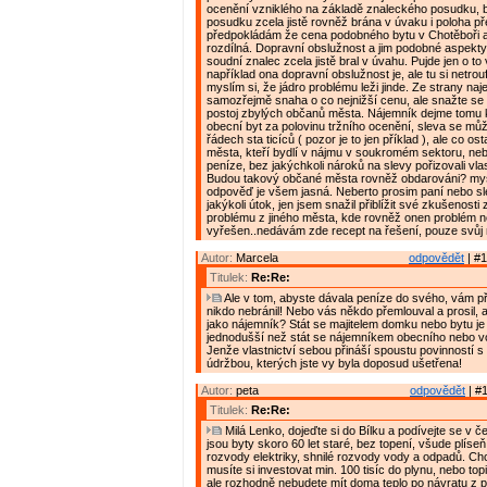
ocenění vzniklého na základě znaleckého posudku, 
posudku zcela jistě rovněž brána v úvaku i poloha p
předpokládám že cena podobného bytu v Chotěboři a
rozdílná. Dopravní obslužnost a jim podobné aspekt
soudní znalec zcela jistě bral v úvahu. Pujde jen o to 
například ona dopravní obslužnost je, ale tu si netrou
myslím si, že jádro problému leži jinde. Ze strany naj
samozřejmě snaha o co nejnižší cenu, ale snažte se 
postoj zbylých občanů města. Nájemník dejme tomu 
obecní byt za polovinu tržního ocenění, sleva se mů
řádech sta ticíců ( pozor je to jen příklad ), ale co os
města, kteří bydlí v nájmu v soukromém sektoru, nebo
peníze, bez jakýchkoli nároků na slevy pořizovali vlas
Budou takový občané města rovněž obdarováni? mys
odpověď je všem jasná. Neberto prosim paní nebo sl
jakýkoli útok, jen jsem snažil přiblížit své zkušenost
problému z jiného města, kde rovněž onen problém n
vyřešen..nedávám zde recept na řešení, pouze svůj n
Autor:
Marcela
odpovědět
| #1
Titulek:
Re:Re:
Ale v tom, abyste dávala peníze do svého, vám př
nikdo nebránil! Nebo vás někdo přemlouval a prosil, 
jako nájemník? Stát se majitelem domku nebo bytu 
jednodušší než stát se nájemníkem obecního nebo v
Jenže vlastnictví sebou přináší spoustu povinností s
údržbou, kterých jste vy byla doposud ušetřena!
Autor:
peta
odpovědět
| #1
Titulek:
Re:Re:
Milá Lenko, dojeďte si do Bílku a podívejte se v čem 
jsou byty skoro 60 let staré, bez topení, všude plíse
rozvody elektriky, shnilé rozvody vody a odpadů. Chc
musíte si investovat min. 100 tisíc do plynu, nebo topi
ale rozhodně nebudete mít doma teplo po návratu z prá