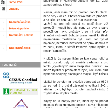
publikován v Havlíčkobrodském deníku, zasí
ŠKOLSTVÍ
zamyšlení nad situací:
ARCHIV
Nevím, jestli mám mít po přečtení tohoto článk
nebo slzy v očích. Chotěbořská radnice prodává 
a na Bílku za cenu 300 až 500 tisíc korun.
Radniční okénko
Možná se pro mě blýská na lepší časy! Již
pokouším koupit byt, ale ceny za byty v pan
Městská policie
povětšinou navíc družstevní, se mi zdají p
Komunální politika
finanční možnosti. Bohužel jsem neměl to štěstí
nájemníkem městského bytu, řadu let bydle
nájemné, nemusel investovat do oprav domu a teď
za cenu, která je téměř třetinová oproti bytům, 
KULTURNÍ AKCE
realitní kanceláře.
K pláči je, že nájemníkům se tato cena nelíbí a
město dostalo byty od armády zadarmo, a pro
PARTNEŘI
těmto „vyvoleným“ mělo bezplatně převést! J
mně? Bydlím v pronajatém bytě, kde krom služ
bydlením spojeny, platím jeho majiteli čtyři tisíce
Majitel je ochoten mi byteček odprodat za 980 t
že se jedná o byt družstevní o velikosti 2+1.
všichni rovni, byl bych ochoten zaplatit částku 
zbytek ať mi doplatí město.
Kdyby na to nabyly peníze, mohl by se prodat
majetek, třeba knihovna (beztak ji kdysi město d