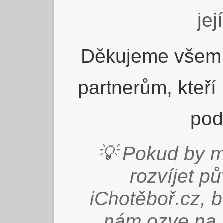
jej
Děkujeme všem 
partnerům, kteří
pod
💡 Pokud by m
rozvíjet p
iChotěboř.cz, 
nám ozve na