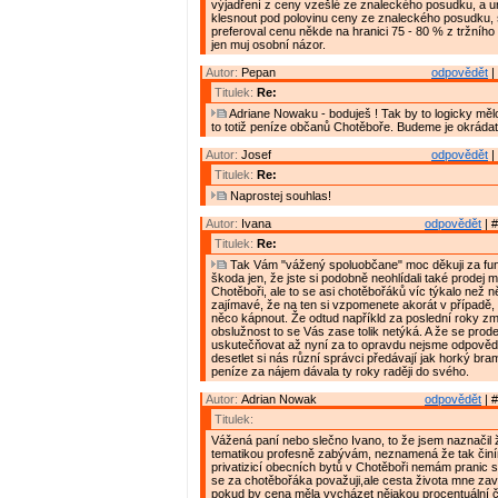
výjadření z ceny vzešlé ze znaleckého posudku, a u
klesnout pod polovinu ceny ze znaleckého posudku,
preferoval cenu někde na hranici 75 - 80 % z tržního 
jen muj osobní názor.
Autor:
Pepan
odpovědět
|
Titulek:
Re:
Adriane Nowaku - boduješ ! Tak by to logicky měl
to totiž peníze občanů Chotěboře. Budeme je okrádat
Autor:
Josef
odpovědět
|
Titulek:
Re:
Naprostej souhlas!
Autor:
Ivana
odpovědět
| #
Titulek:
Re:
Tak Vám "vážený spoluobčane" moc děkuji za fu
škoda jen, že jste si podobně neohlídali také prodej
Chotěboři, ale to se asi chotěbořáků víc týkalo než n
zajímavé, že na ten si vzpomenete akorát v případě,
něco kápnout. Že odtud napříkld za poslední roky z
obslužnost to se Vás zase tolik netýká. A že se prode
uskutečňovat až nyní za to opravdu nejsme odpověd
desetlet si nás různí správci předávají jak horký br
peníze za nájem dávala ty roky raději do svého.
Autor:
Adrian Nowak
odpovědět
| #
Titulek:
Vážená paní nebo slečno Ivano, to že jsem naznačil
tematikou profesně zabývám, neznamená že tak činí
privatizicí obecních bytů v Chotěboři nemám pranic 
se za chotěbořáka považuji,ale cesta života mne zavá
pokud by cena měla vycházet nějakou procentuální čá