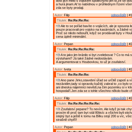
dost jich mělo s vojskem společnýho jen to,že se dos
a hurá jinam.Ať to nabídnou v průhlednym řízení vše
zda se byty prodaji.
Autor:
Filip
odpovědět
| #1
Titulek:
Re:Re:Re:Re:
Ale to se pořád bavíte o vojácích, ale je spousta lid
pouze pracovali pro vojsko na kasárnách, a žádné v
Proč se nikdo nebouřil, když se prodávali byty v Ho
cena úplně minimální.
Autor:
Pepan
odpovědět
| #2
Titulek:
Re:Re:Re:Re:Re:
A to jako jim bránilo si byt zvelebovat ? Co to má
výsluhami? Já také žádné nedostávám.
A argumentovat s Houbovkou, to už je zoufalství.
Autor:
Iveta
odpovědět
| #2
Titulek:
Re:Re:Re:Re:
Ano pane Jirko,stavební úřad se určitě zapotí a v
nezávidim,tady si opravdu každý zabral to ,co bylo v
ani dneska nájemníci nevědí,na čim pozemku si v klí
hospodaří.Jen zda se o tohle všechno někdo bude cht
Autor:
Filip
odpovědět
| #2
Titulek:
Re:Re:Re:Re:Re:Re:
Zoufalství pepane? To nevím. Ale když jsi tak chyt
prosím tě proč tam byt stál 80tisíc a všichni byli stic
stejný byt a ještě k tomu na Bílku stojí 200 a víc, vši
strašně chytří!
Autor:
Pepan
odpovědět
| #2