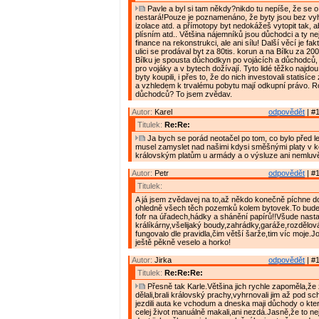
Pavle a byl si tam někdy?nikdo tu nepíše, že se o
nestará!Pouze je poznamenáno, že byty jsou bez vyh
izolace atd. a přímotopy byt nedokážeš vytopit tak, ab
plísním atd.. Většina nájemníků jsou důchodci a ty n
finance na rekonstrukci, ale ani sílu! Další věcí je fa
ulici se prodával byt za 80tis. korun a na Bílku za 200
Bílku je spousta důchodkyn po vojácích a důchodců, 
pro vojáky a v bytech dožívají. Tyto lidé těžko najdou 
byty koupili, i přes to, že do nich investovali statisíc
a vzhledem k trvalému pobytu mají odkupní právo. R
důchodců? To jsem zvědav.
Autor:
Karel
odpovědět
| #1
Titulek:
Re:Re:
Ja bych se porád neotačel po tom, co bylo před le
musel zamyslet nad našimi kdysi směšnými platy v k
královským platům u armády a o výsluze ani nemluvě
Autor:
Petr
odpovědět
| #1
Titulek:
A já jsem zvědavej na to,až někdo konečně píchne d
ohledně všech těch pozemků kolem bytovek.To bude 
fofr na úřadech,hádky a shánění papírů!!Všude nast
králíkárny,všelijaký boudy,zahrádky,garáže,rozdělov
fungovalo dle pravidla,čim větší šarže,tim víc moje.
ještě pěkně veselo a horko!
Autor:
Jirka
odpovědět
| #1
Titulek:
Re:Re:Re:
Přesně tak Karle.Většina jich rychle zapoměla,že 
dělali,brali královský prachy,vyhrnovali jim až pod s
jezdili auta ke vchodum a dneska maji důchody o kte
celej život manuálně makali,ani nezdá.Jasně,že to nej