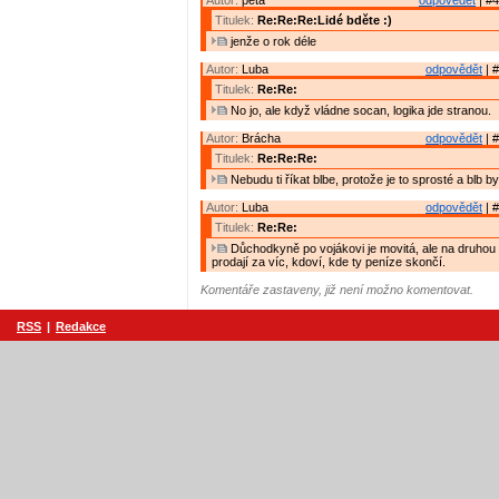
Autor:
peta
odpovědět
| #4
Titulek:
Re:Re:Re:Lidé bděte :)
jenže o rok déle
Autor:
Luba
odpovědět
| #
Titulek:
Re:Re:
No jo, ale když vládne socan, logika jde stranou.
Autor:
Brácha
odpovědět
| #
Titulek:
Re:Re:Re:
Nebudu ti říkat blbe, protože je to sprosté a blb by 
Autor:
Luba
odpovědět
| #
Titulek:
Re:Re:
Důchodkyně po vojákovi je movitá, ale na druhou 
prodají za víc, kdoví, kde ty peníze skončí.
Komentáře zastaveny, již není možno komentovat.
RSS
|
Redakce