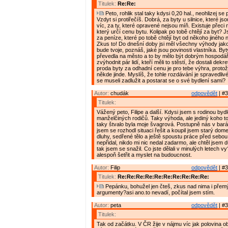
Titulek:
Re:Re:
Peto, rohlik stal taky kdysi 0,20 hal., neohlizej se
Vzdyt si protiřečíš. Dobrá, za byty u silnice, které js
víc, za ty, které opravené nejsou míň. Existuje přeci
který určí cenu bytu. Kolipak po tobě chtějí za byt? 
za peníze, které po tobě chtějí byt od někoho jiného
Zkus to! Do dnešní doby jsi měl všechny výhody jako
bude tvoje, poznáš, jaké jsou povinosti vlastníka. B
převedla na město a to by mělo být dobrým hospodá
zvýhodnit pár lidí, kteří měli to stěstí, že dostali dek
proda byty za odhadní cenu je pro tebe výhra, protože
někde jinde. Myslíš, že tohle rozdávání je spravedlivé
se museli zadlužit a postarat se o své bydlení sami?
Autor:
chudák
odpovědět
| #3
Titulek:
Vážený peto, Filipe a další. Kdysi jsem s rodinou bydl
manželčiných rodičů. Taky výhoda, ale jediný koho to
taky štvalo byla moje švagrová. Postupně nás v bará
jsem se rozhodl situaci řešit a koupil jsem starý d
dluhy, sedřené tělo a ještě spoustu práce před sebou
nepřidal, nikdo mi nic nedal zadarmo, ale chtěl jsem d
tak jsem se snažil. Co jste dělali v minulých letech vy
alespoň šetřit a myslet na budoucnost.
Autor:
Filip
odpovědět
| #3
Titulek:
Re:Re:Re:Re:Re:Re:Re:Re:Re:Re:
Pepánku, bohužel jen čteš, zkus nad nima i přemýš
argumenty?asi ano.to nevadí, počítal jsem stím.
Autor:
peta
odpovědět
| #3
Titulek:
Tak od začátku. V ČR žije v nájmu víc jak polovina o