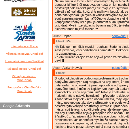
Nejsmutnější je to,že v těch vojenských bytech na Bí
spousta lidí,který šli pracovat do kasáren jen na chv
dostali byt,pak šli dělat jinam,celé roky je za symbol
užívali a užívají dál, když si je maji nyní koupit,tak se 
cena zdá vysoká.I já bych si koupil takovýhle byt,ale
současnejma nájemníkama??Ono to dopadne stejně t
koupěji nastrčený lidi a pak je obratem budou prodáva
ticíc dráž.Myslim,že situaci s bytama na Bílku je tře
sledovat,budo to jistě mazec!!!!
Autor:
Pepan
odpovědět
|
Titulek:
Re:
Internetové aplikace
Tak jsem to nějak myslel - souhlas. Budeme sledo
zastupitelstvo, jestli podlehnou známostem. Dokonce
na zastupitelstvo ...
Městská knihovna Chotěboř
Za chvíli určitě vzejde zase nějaká petice za zlevňov
bavit !!
Informační centrum Chotěboř
Autor:
Adrian Nowak
odpovědět
|
Městská policie Chotěboř
Titulek:
Záhady a tajemno
Shodou okolnosti se podobnou problematikou trochu
Milan Knob
zabývám. Jen bych rad reagoval na argument, že kd
byty zadarmo od vojáků ( pravděpodobně od Správy
Fotografie z Chotěbořska
bytového fondu ) mělo by logicky tyto byty dát zada
Milan Knob
symbolickou cenu nájemníkům? Tohle je zcela absurd
majetek město nabylo bezplatným převodem, delegova
z toho stává majetek všech občanů města, tedy logi
město postupovat tak, aby z případného prodeje vytěž
Google Adwords
posléze tyto veřejné prostředky utratilo ku prospěc
města, což je trochu sci-fi představa, ale dejme tomu 
tak aby z toho mělo nejaky prospěch více občanů, než
šťastlivců z řad nájemníků. Privatizace obecních byt
problematika, ale osobně si myslím že hledisko ceny
posuzováno komplexně, jak ekonomická tak dejme to
hlediska brát v potaz, ale výsledná cena by se měla