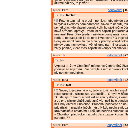
čtu tvé názory, to je vše !
Autor:
Petr
odpovědět
| #2
Titulek:
Re:Re:
Peto, o tom najmu prosim nemluv, nebo někdo zacn
to bylo a zvednes nam adrenalin. Nikdo te nenutil, tam
se někoho, kdo vlastní domek kolik ho stojí ročně údrž
nová střecha, opravy. Doteď jsi si zaplatil par korun a
nestaral. Přes Bílek jezdím, některé domy mají novou
Kolik te to stalo,kolik jsi do toho investoval? O vojen
Peny ani nemluvím, tu bych za ty prachy koupil celou. 
někdy ceny nemovitostí, věnuj tomu par minut a patrej,
za ty penize, ktere mas zaplatit nekoupis ani chatku 
Autor:
Jiří
odpovědět
| #2
Titulek:
Vypadá to, že v Chotěboři máme nový chráněný živo
jmenuje se nájemník. Zácházejte s ním v rukavičkách
nic po něm nechtějte.
Autor:
peta
odpovědět
| #2
Titulek:
Re:
Super, to je přesně ono, tady si totiž všichni mysl
rekonstrukci u silnice jsou za hubičku. Omyl ! V Bílku 
zkuste sjet z hlavní a podívat se i na ty druhé, zvan
a za ty u silnice chtěji podstatně víc, než bylo uvede
než kdy chtěli v Chotěboři. Proboha, podívejte se n
privatizační pravidla jiných měst. Nikdo nechce nic z
srovnatelně s ostatními. Proč jste nedělali humbuk, 
v Chotěboři před rokem a půl u Jara za pár korun. N
náhodou??
Autor:
Petr
odpovědět
| #3