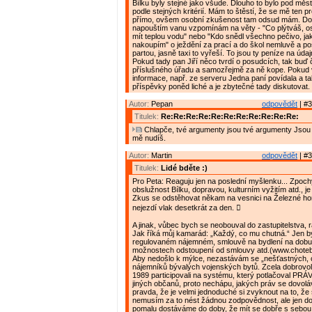
Bílku byly stejné jako všude. Dlouho to bylo pod měs
podle stejných kritérií. Mám to štěstí, že se mě ten p
přímo, ovšem osobní zkušenost tam odsud mám. Do
napouštím vanu vzpomínám na věty - "Co plýtváš, o
mít teplou vodu" nebo "Kdo snědl všechno pečivo, ja
nakoupím" o ježdění za prací a do škol nemluvě a p
partou, jasně taxi to vyřeší. To jsou ty peníze na úda
Pokud tady pan Jiří něco tvrdí o posudcích, tak buď 
příslušného úřadu a samozřejmě za ně kope. Pokud 
informace, např. ze serveru Jedna paní povídala a ta
příspěvky poněd liché a je zbytečné tady diskutovat.
Autor:
Pepan
odpovědět
| #3
Titulek:
Re:Re:Re:Re:Re:Re:Re:Re:Re:Re:Re:
Chlapče, tvé argumenty jsou tvé argumenty Jsou
mě nudíš.
Autor:
Martin
odpovědět
| #3
Titulek:
Lidé bděte :)
Pro Peta: Reaguju jen na poslední myšlenku... Zpoc
obslužnost Bílku, dopravou, kulturním vyžitím atd., je
Zkus se odstěhovat někam na vesnici na Železné ho
nejezdí vlak desetkrát za den. 
A jinak, vůbec bych se neobouval do zastupitelstva, r
Jak říká můj kamarád: „Každý, co mu chutná.“ Jen bych
regulovaném nájemném, smlouvě na bydlení na dobu 
možnostech odstoupení od smlouvy atd.(www.choteb
Aby nedošlo k mýlce, nezastávám se „nešťastných,
nájemníků bývalých vojenských bytů. Zcela dobrovo
1989 participovali na systému, který potlačoval PRÁ
jiných občanů, proto nechápu, jakých práv se dovoláva
pravda, že je velmi jednoduché si zvyknout na to, ž
nemusím za to nést žádnou zodpovědnost, ale jen d
pomalu dostáváme do doby, že mít se dobře s sebou n