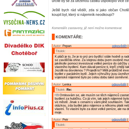
určitě by se za utrženou částku uspokojilo více če
Ještě bych rád věděl, zda si jako občan Chot
koupit byt, který si nájemník neodkoupí?
Komentáře zastaveny, již není možno komentovat.
KOMENTÁŘE:
Autor:
Pepan
odpovědět
|
Titulek:
K pláči je to, že je to prý pro bydlící stále hodně a ra
se zavděčila ohne. Za stejnou dobu jsem osobně mu
jakékoliv pomoci investovat veliké peníze do údržby 
vlastního bydlení. Kam dávali peníze ti, kteří chtějí t
Jezdili na dovolenou ? Projedli to? Měli průběžně inve
bydlet v parádním bytě. Jejich výhružky jsou úsměvné
vojenské nájemné bylo po celou dobu také úsměvné.
Autor:
Lenka
odpovědět
|
Titulek:
Re:
Omlouvám se, ale musím se těch nájemců zastat 
bydlení za hubičku. Co já vím, tak jejich nájemné byl
ve městě. Jinak s cenami s vámi plně souhlasím. Tak
otázkou, zda bydlet jako nájemce a někomu platit neb
vlastní. To vlastní bylo za dost velké peníze, ale na 
moje.
Autor:
Petr
odpovědět
|
Titulek: