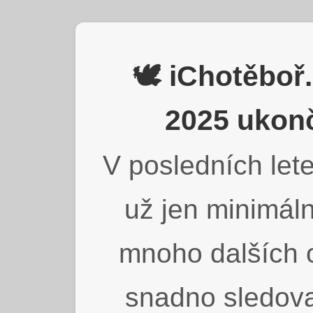
🕊️ iChotěbo
2025 ukonč
V posledních lete
už jen minimáln
mnoho dalších o
snadno sledova