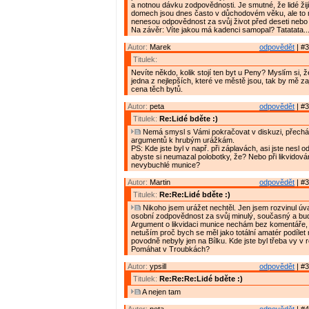
a notnou dávku zodpovědnosti. Je smutné, že lidé žijí
domech jsou dnes často v důchodovém věku, ale to
nenesou odpovědnost za svůj život před deseti nebo tř
Na závěr: Víte jakou má kadenci samopal? Tatatata.....
Autor:
Marek
odpovědět
| #3
Titulek:
Nevíte někdo, kolik stojí ten byt u Peny? Myslím si, ž
jedna z nejlepších, které ve městě jsou, tak by mě zaj
cena těch bytů.
Autor:
peta
odpovědět
| #3
Titulek:
Re:Lidé bděte :)
Nemá smysl s Vámi pokračovat v diskuzi, přechá
argumentů k hrubým urážkám.
PS: Kde jste byl v např. při záplavách, asi jste nesl 
abyste si neumazal polobotky, že? Nebo při likvidová
nevybuchlé munice?
Autor:
Martin
odpovědět
| #3
Titulek:
Re:Re:Lidé bděte :)
Nikoho jsem urážet nechtěl. Jen jsem rozvinul ú
osobní zodpovědnost za svůj minulý, současný a bud
Argument o likvidaci munice nechám bez komentáře,
netuším proč bych se měl jako totální amatér podílet 
povodně nebyly jen na Bílku. Kde jste byl třeba vy v
Pomáhat v Troubkách?
Autor:
ypsill
odpovědět
| #3
Titulek:
Re:Re:Re:Lidé bděte :)
A nejen tam