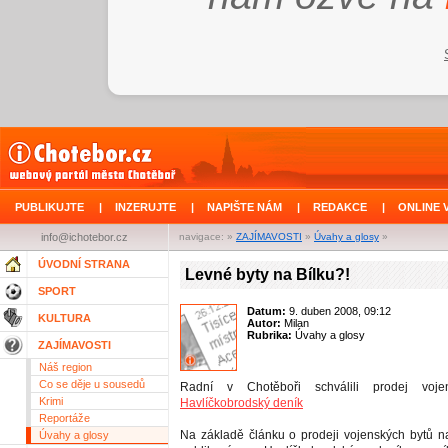
PUBLIKUJTE
|
INZERUJTE
|
NAPIŠTE NÁM
|
REDAKCE
|
ONLINE 
info@ichotebor.cz
navigace: »
ZAJÍMAVOSTI
»
Úvahy a glosy
»
ÚVODNÍ STRANA
Levné byty na Bílku?!
SPORT
Datum:
9. duben 2008, 09:12
KULTURA
Autor:
Milan
Rubrika:
Úvahy a glosy
ZAJÍMAVOSTI
Náš region
Co se děje u sousedů
Radní v Chotěboři schválili prodej voj
Krimi
Havlíčkobrodský deník
Reportáže
Na základě článku o prodeji vojenských bytů na 
Úvahy a glosy