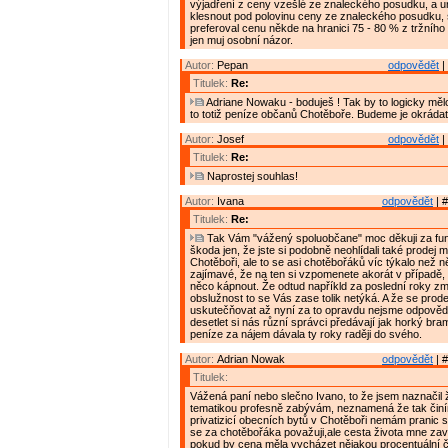
výjadření z ceny vzešlé ze znaleckého posudku, a u
klesnout pod polovinu ceny ze znaleckého posudku,
preferoval cenu někde na hranici 75 - 80 % z tržního 
jen muj osobní názor.
Autor:
Pepan
odpovědět
|
Titulek:
Re:
Adriane Nowaku - boduješ ! Tak by to logicky měl
to totiž peníze občanů Chotěboře. Budeme je okrádat
Autor:
Josef
odpovědět
|
Titulek:
Re:
Naprostej souhlas!
Autor:
Ivana
odpovědět
| #
Titulek:
Re:
Tak Vám "vážený spoluobčane" moc děkuji za fu
škoda jen, že jste si podobně neohlídali také prodej
Chotěboři, ale to se asi chotěbořáků víc týkalo než n
zajímavé, že na ten si vzpomenete akorát v případě,
něco kápnout. Že odtud napříkld za poslední roky z
obslužnost to se Vás zase tolik netýká. A že se prode
uskutečňovat až nyní za to opravdu nejsme odpověd
desetlet si nás různí správci předávají jak horký br
peníze za nájem dávala ty roky raději do svého.
Autor:
Adrian Nowak
odpovědět
| #
Titulek:
Vážená paní nebo slečno Ivano, to že jsem naznačil
tematikou profesně zabývám, neznamená že tak činí
privatizicí obecních bytů v Chotěboři nemám pranic 
se za chotěbořáka považuji,ale cesta života mne zavá
pokud by cena měla vycházet nějakou procentuální čá