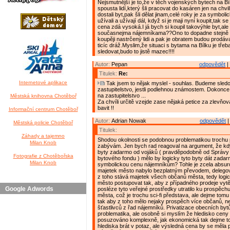
Nejsmutnější je to,že v těch vojenských bytech na Bí
spousta lidí,který šli pracovat do kasáren jen na chv
dostali byt,pak šli dělat jinam,celé roky je za symbol
užívali a užívají dál, když si je maji nyní koupit,tak se 
cena zdá vysoká.I já bych si koupil takovýhle byt,ale
současnejma nájemníkama??Ono to dopadne stejně t
koupěji nastrčený lidi a pak je obratem budou prodáva
ticíc dráž.Myslim,že situaci s bytama na Bílku je tře
sledovat,budo to jistě mazec!!!!
Autor:
Pepan
odpovědět
|
Titulek:
Re:
Internetové aplikace
Tak jsem to nějak myslel - souhlas. Budeme sledo
zastupitelstvo, jestli podlehnou známostem. Dokonce
na zastupitelstvo ...
Městská knihovna Chotěboř
Za chvíli určitě vzejde zase nějaká petice za zlevňov
bavit !!
Informační centrum Chotěboř
Autor:
Adrian Nowak
odpovědět
|
Městská policie Chotěboř
Titulek:
Záhady a tajemno
Shodou okolnosti se podobnou problematikou trochu
Milan Knob
zabývám. Jen bych rad reagoval na argument, že kd
byty zadarmo od vojáků ( pravděpodobně od Správy
Fotografie z Chotěbořska
bytového fondu ) mělo by logicky tyto byty dát zada
Milan Knob
symbolickou cenu nájemníkům? Tohle je zcela absurd
majetek město nabylo bezplatným převodem, delegova
z toho stává majetek všech občanů města, tedy logi
město postupovat tak, aby z případného prodeje vytěž
Google Adwords
posléze tyto veřejné prostředky utratilo ku prospěc
města, což je trochu sci-fi představa, ale dejme tomu 
tak aby z toho mělo nejaky prospěch více občanů, než
šťastlivců z řad nájemníků. Privatizace obecních byt
problematika, ale osobně si myslím že hledisko ceny
posuzováno komplexně, jak ekonomická tak dejme to
hlediska brát v potaz, ale výsledná cena by se měla