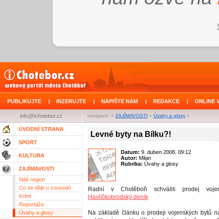
PUBLIKUJTE
|
INZERUJTE
|
NAPIŠTE NÁM
|
REDAKCE
|
ONLINE 
info@ichotebor.cz
navigace: »
ZAJÍMAVOSTI
»
Úvahy a glosy
»
ÚVODNÍ STRANA
Levné byty na Bílku?!
SPORT
Datum:
9. duben 2008, 09:12
KULTURA
Autor:
Milan
Rubrika:
Úvahy a glosy
ZAJÍMAVOSTI
Náš region
Co se děje u sousedů
Radní v Chotěboři schválili prodej voj
Krimi
Havlíčkobrodský deník
Reportáže
Na základě článku o prodeji vojenských bytů na 
Úvahy a glosy