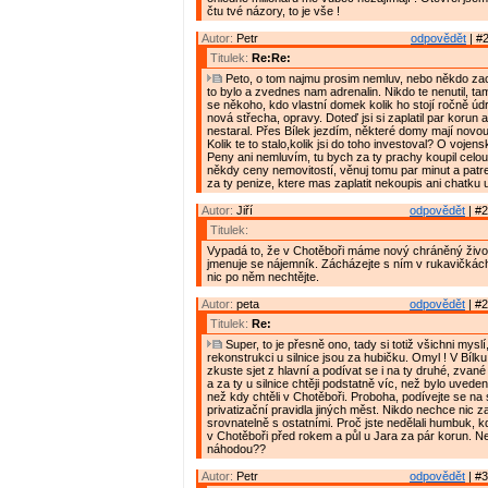
čtu tvé názory, to je vše !
Autor:
Petr
odpovědět
| #2
Titulek:
Re:Re:
Peto, o tom najmu prosim nemluv, nebo někdo zacn
to bylo a zvednes nam adrenalin. Nikdo te nenutil, tam
se někoho, kdo vlastní domek kolik ho stojí ročně údrž
nová střecha, opravy. Doteď jsi si zaplatil par korun a
nestaral. Přes Bílek jezdím, některé domy mají novou
Kolik te to stalo,kolik jsi do toho investoval? O vojen
Peny ani nemluvím, tu bych za ty prachy koupil celou. 
někdy ceny nemovitostí, věnuj tomu par minut a patrej,
za ty penize, ktere mas zaplatit nekoupis ani chatku 
Autor:
Jiří
odpovědět
| #2
Titulek:
Vypadá to, že v Chotěboři máme nový chráněný živo
jmenuje se nájemník. Zácházejte s ním v rukavičkách
nic po něm nechtějte.
Autor:
peta
odpovědět
| #2
Titulek:
Re:
Super, to je přesně ono, tady si totiž všichni mysl
rekonstrukci u silnice jsou za hubičku. Omyl ! V Bílku 
zkuste sjet z hlavní a podívat se i na ty druhé, zvan
a za ty u silnice chtěji podstatně víc, než bylo uvede
než kdy chtěli v Chotěboři. Proboha, podívejte se n
privatizační pravidla jiných měst. Nikdo nechce nic z
srovnatelně s ostatními. Proč jste nedělali humbuk, 
v Chotěboři před rokem a půl u Jara za pár korun. N
náhodou??
Autor:
Petr
odpovědět
| #3