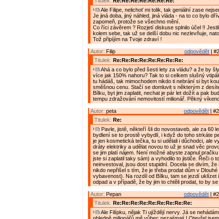
Titulek:
Re:Re:Re:Re:Re:Re:Re:
Ale Filipe, nelichoť mi tolik, tak geniální zase nejse
Je jiná doba, jiný náhled, jiná vláda - na to co bylo dř
zapomeň, protože se všechno mění.
Co říci závěrem ? Rozjetí diskuse splnilo účel !! Jestl
kolem sebe, tak už se delší dobu nic nezlevňuje, nato
Tož připíjím na Tvoje zdraví !
Autor:
Filip
odpovědět
| #2
Titulek:
Re:Re:Re:Re:Re:Re:Re:Re:
Ahá a co bylo před šesti lety za vládu? a že by šl
více jak 150% nahoru? Tak to si celkem slušný vtipá
tu hádáš, tak mimochodem nikdo ti nebrání si byt kou
směšnou cenu. Stačí se domluvit s některým z desí
Bílku, byt jim zaplatit, nechat je pár let dožít a pak b
tempu zdražování nemovitostí milionář. Pěkný víken
Autor:
peta
odpovědět
| #2
Titulek:
Re:
Pavle, jistě, někteří šli do novostaveb, ale za 60 
bydlení se to prostě vybydlí, i když do toho strkáte p
je jen kosmetická tečka, tu si udělali i důchodci, ale v
dráty elektriky a udělat novou to už je snad věc prov
se jim platí nájem. Není možné abyste zapnul pračku
jste si zaplatil taky sám) a vyhodilo to jističe. Řeči o 
neinvestoval, jsou dost stupidní. Docela se divím, že
nikdo nepřišel s tím, že je třeba prodat dům v Dlouhé
vybavenost). Na rozdíl od Bílku, tam se jezdí uklízet
odpad a v případě, že by jim to chtěli prodat, to by se
Autor:
Pepan
odpovědět
| #2
Titulek:
Re:Re:Re:Re:Re:Re:Re:Re:Re:
Ale Filípku, nějak Ti ujíždějí nervy. Já se nehádám
ohledně milionářů mě vůbec nezajímají ! Otevřel jsem