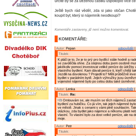
určitě by se za utrženou částku uspokojilo více če
Ještě bych rád věděl, zda si jako občan Chot
koupit byt, který si nájemník neodkoupí?
Komentáře zastaveny, již není možno komentovat.
KOMENTÁŘE:
Autor:
Pepan
odpovědět
|
Titulek:
K pláči je to, že je to prý pro bydlící stále hodně a ra
se zavděčila ohne. Za stejnou dobu jsem osobně mu
jakékoliv pomoci investovat veliké peníze do údržby 
vlastního bydlení. Kam dávali peníze ti, kteří chtějí t
Jezdili na dovolenou ? Projedli to? Měli průběžně inve
bydlet v parádním bytě. Jejich výhružky jsou úsměvné
vojenské nájemné bylo po celou dobu také úsměvné.
Autor:
Lenka
odpovědět
|
Titulek:
Re:
Omlouvám se, ale musím se těch nájemců zastat 
bydlení za hubičku. Co já vím, tak jejich nájemné byl
ve městě. Jinak s cenami s vámi plně souhlasím. Tak
otázkou, zda bydlet jako nájemce a někomu platit neb
vlastní. To vlastní bylo za dost velké peníze, ale na 
moje.
Autor:
Petr
odpovědět
|
Titulek: