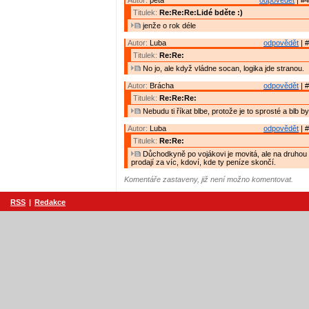
Autor:
peta
odpovědět
| #4
Titulek:
Re:Re:Re:Lidé bděte :)
jenže o rok déle
Autor:
Luba
odpovědět
| #
Titulek:
Re:Re:
No jo, ale když vládne socan, logika jde stranou.
Autor:
Brácha
odpovědět
| #
Titulek:
Re:Re:Re:
Nebudu ti říkat blbe, protože je to sprosté a blb by 
Autor:
Luba
odpovědět
| #
Titulek:
Re:Re:
Důchodkyně po vojákovi je movitá, ale na druhou 
prodají za víc, kdoví, kde ty peníze skončí.
Komentáře zastaveny, již není možno komentovat.
RSS
|
Redakce