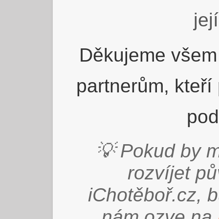
jej
Děkujeme všem 
partnerům, kteří
pod
💡 Pokud by m
rozvíjet p
iChotěboř.cz, 
nám ozve na