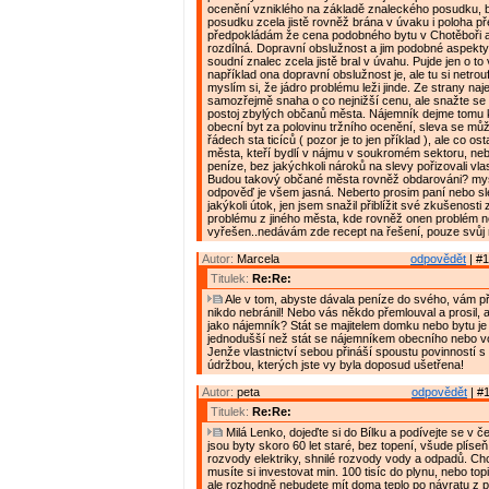
ocenění vzniklého na základě znaleckého posudku, 
posudku zcela jistě rovněž brána v úvaku i poloha p
předpokládám že cena podobného bytu v Chotěboři a
rozdílná. Dopravní obslužnost a jim podobné aspekt
soudní znalec zcela jistě bral v úvahu. Pujde jen o to 
například ona dopravní obslužnost je, ale tu si netrou
myslím si, že jádro problému leži jinde. Ze strany naj
samozřejmě snaha o co nejnižší cenu, ale snažte se 
postoj zbylých občanů města. Nájemník dejme tomu 
obecní byt za polovinu tržního ocenění, sleva se mů
řádech sta ticíců ( pozor je to jen příklad ), ale co os
města, kteří bydlí v nájmu v soukromém sektoru, nebo
peníze, bez jakýchkoli nároků na slevy pořizovali vlas
Budou takový občané města rovněž obdarováni? mys
odpověď je všem jasná. Neberto prosim paní nebo sl
jakýkoli útok, jen jsem snažil přiblížit své zkušenost
problému z jiného města, kde rovněž onen problém n
vyřešen..nedávám zde recept na řešení, pouze svůj n
Autor:
Marcela
odpovědět
| #1
Titulek:
Re:Re:
Ale v tom, abyste dávala peníze do svého, vám př
nikdo nebránil! Nebo vás někdo přemlouval a prosil, 
jako nájemník? Stát se majitelem domku nebo bytu 
jednodušší než stát se nájemníkem obecního nebo v
Jenže vlastnictví sebou přináší spoustu povinností s
údržbou, kterých jste vy byla doposud ušetřena!
Autor:
peta
odpovědět
| #1
Titulek:
Re:Re:
Milá Lenko, dojeďte si do Bílku a podívejte se v čem 
jsou byty skoro 60 let staré, bez topení, všude plíse
rozvody elektriky, shnilé rozvody vody a odpadů. Chc
musíte si investovat min. 100 tisíc do plynu, nebo topi
ale rozhodně nebudete mít doma teplo po návratu z prá