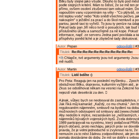
Bílku byly stejné jako všude. Dlouho to bylo pod měs
podle stejných kritérií. Mám to štěstí, že se mě ten p
přímo, ovšem osobní zkušenost tam odsud mám. Do
napouštím vanu vzpomínám na věty - "Co plýtváš, o
mít teplou vodu" nebo "Kdo snědl všechno pečivo, ja
nakoupím" o ježdění za prací a do škol nemluvě a p
partou, jasně taxi to vyřeší. To jsou ty peníze na úda
Pokud tady pan Jiří něco tvrdí o posudcích, tak buď 
příslušného úřadu a samozřejmě za ně kope. Pokud 
informace, např. ze serveru Jedna paní povídala a ta
příspěvky poněd liché a je zbytečné tady diskutovat.
Autor:
Pepan
odpovědět
| #3
Titulek:
Re:Re:Re:Re:Re:Re:Re:Re:Re:Re:Re:
Chlapče, tvé argumenty jsou tvé argumenty Jsou
mě nudíš.
Autor:
Martin
odpovědět
| #3
Titulek:
Lidé bděte :)
Pro Peta: Reaguju jen na poslední myšlenku... Zpoc
obslužnost Bílku, dopravou, kulturním vyžitím atd., je
Zkus se odstěhovat někam na vesnici na Železné ho
nejezdí vlak desetkrát za den. 
A jinak, vůbec bych se neobouval do zastupitelstva, r
Jak říká můj kamarád: „Každý, co mu chutná.“ Jen bych
regulovaném nájemném, smlouvě na bydlení na dobu 
možnostech odstoupení od smlouvy atd.(www.choteb
Aby nedošlo k mýlce, nezastávám se „nešťastných,
nájemníků bývalých vojenských bytů. Zcela dobrovo
1989 participovali na systému, který potlačoval PRÁ
jiných občanů, proto nechápu, jakých práv se dovoláva
pravda, že je velmi jednoduché si zvyknout na to, ž
nemusím za to nést žádnou zodpovědnost, ale jen d
pomalu dostáváme do doby, že mít se dobře s sebou n