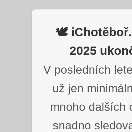
🕊️ iChotěbo
2025 ukonč
V posledních lete
už jen minimáln
mnoho dalších o
snadno sledova