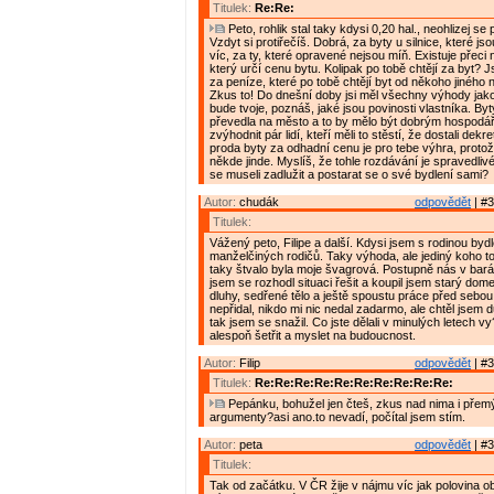
Titulek:
Re:Re:
Peto, rohlik stal taky kdysi 0,20 hal., neohlizej se
Vzdyt si protiřečíš. Dobrá, za byty u silnice, které js
víc, za ty, které opravené nejsou míň. Existuje přeci
který určí cenu bytu. Kolipak po tobě chtějí za byt? 
za peníze, které po tobě chtějí byt od někoho jiného
Zkus to! Do dnešní doby jsi měl všechny výhody jako
bude tvoje, poznáš, jaké jsou povinosti vlastníka. B
převedla na město a to by mělo být dobrým hospodá
zvýhodnit pár lidí, kteří měli to stěstí, že dostali dek
proda byty za odhadní cenu je pro tebe výhra, protože
někde jinde. Myslíš, že tohle rozdávání je spravedlivé
se museli zadlužit a postarat se o své bydlení sami?
Autor:
chudák
odpovědět
| #3
Titulek:
Vážený peto, Filipe a další. Kdysi jsem s rodinou bydl
manželčiných rodičů. Taky výhoda, ale jediný koho to
taky štvalo byla moje švagrová. Postupně nás v bará
jsem se rozhodl situaci řešit a koupil jsem starý d
dluhy, sedřené tělo a ještě spoustu práce před sebou
nepřidal, nikdo mi nic nedal zadarmo, ale chtěl jsem d
tak jsem se snažil. Co jste dělali v minulých letech vy
alespoň šetřit a myslet na budoucnost.
Autor:
Filip
odpovědět
| #3
Titulek:
Re:Re:Re:Re:Re:Re:Re:Re:Re:Re:
Pepánku, bohužel jen čteš, zkus nad nima i přemýš
argumenty?asi ano.to nevadí, počítal jsem stím.
Autor:
peta
odpovědět
| #3
Titulek:
Tak od začátku. V ČR žije v nájmu víc jak polovina o