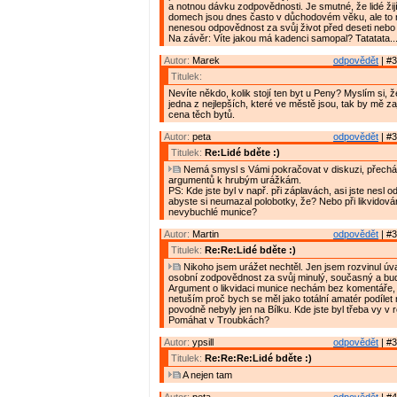
a notnou dávku zodpovědnosti. Je smutné, že lidé žijí
domech jsou dnes často v důchodovém věku, ale to
nenesou odpovědnost za svůj život před deseti nebo tř
Na závěr: Víte jakou má kadenci samopal? Tatatata.....
Autor:
Marek
odpovědět
| #3
Titulek:
Nevíte někdo, kolik stojí ten byt u Peny? Myslím si, ž
jedna z nejlepších, které ve městě jsou, tak by mě zaj
cena těch bytů.
Autor:
peta
odpovědět
| #3
Titulek:
Re:Lidé bděte :)
Nemá smysl s Vámi pokračovat v diskuzi, přechá
argumentů k hrubým urážkám.
PS: Kde jste byl v např. při záplavách, asi jste nesl 
abyste si neumazal polobotky, že? Nebo při likvidová
nevybuchlé munice?
Autor:
Martin
odpovědět
| #3
Titulek:
Re:Re:Lidé bděte :)
Nikoho jsem urážet nechtěl. Jen jsem rozvinul ú
osobní zodpovědnost za svůj minulý, současný a bud
Argument o likvidaci munice nechám bez komentáře,
netuším proč bych se měl jako totální amatér podílet 
povodně nebyly jen na Bílku. Kde jste byl třeba vy v
Pomáhat v Troubkách?
Autor:
ypsill
odpovědět
| #3
Titulek:
Re:Re:Re:Lidé bděte :)
A nejen tam