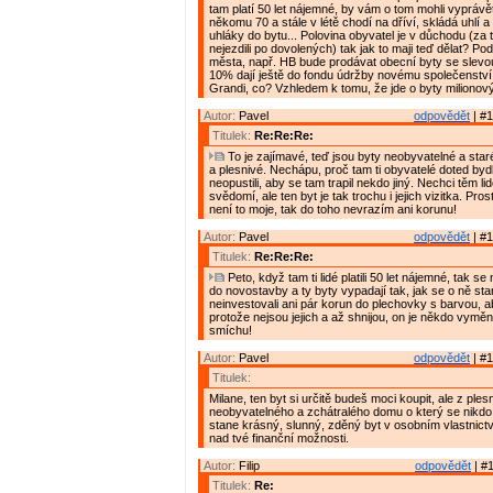
tam platí 50 let nájemné, by vám o tom mohli vyprávě
někomu 70 a stále v létě chodí na dříví, skládá uhlí a
uhláky do bytu... Polovina obyvatel je v důchodu (za t
nejezdili po dovolených) tak jak to maji teď dělat? Pod
města, např. HB bude prodávat obecní byty se slevo
10% dají ještě do fondu údržby novému společenství 
Grandi, co? Vzhledem k tomu, že jde o byty milionov
Autor:
Pavel
odpovědět
| #1
Titulek:
Re:Re:Re:
To je zajímavé, teď jsou byty neobyvatelné a star
a plesnivé. Nechápu, proč tam ti obyvatelé doted bydle
neopustili, aby se tam trapil nekdo jiný. Nechci těm l
svědomí, ale ten byt je tak trochu i jejich vizitka. Pro
není to moje, tak do toho nevrazím ani korunu!
Autor:
Pavel
odpovědět
| #1
Titulek:
Re:Re:Re:
Peto, když tam ti lidé platili 50 let nájemné, tak s
do novostavby a ty byty vypadají tak, jak se o ně star
neinvestovali ani pár korun do plechovky s barvou, ab
protože nejsou jejich a až shnijou, on je někdo vymění
smíchu!
Autor:
Pavel
odpovědět
| #1
Titulek:
Milane, ten byt si určitě budeš moci koupit, ale z ples
neobyvatelného a zchátralého domu o který se nikdo 
stane krásný, slunný, zděný byt v osobním vlastnictv
nad tvé finanční možnosti.
Autor:
Filip
odpovědět
| #1
Titulek:
Re: