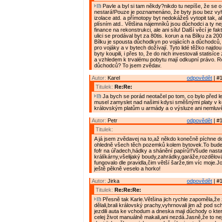
Pavle a byl si tam někdy?nikdo tu nepíše, že se o
nestará!Pouze je poznamenáno, že byty jsou bez vyh
izolace atd. a přímotopy byt nedokážeš vytopit tak, ab
plísním atd.. Většina nájemníků jsou důchodci a ty n
finance na rekonstrukci, ale ani sílu! Další věcí je fa
ulici se prodával byt za 80tis. korun a na Bílku za 200
Bílku je spousta důchodkyn po vojácích a důchodců, 
pro vojáky a v bytech dožívají. Tyto lidé těžko najdou 
byty koupili, i přes to, že do nich investovali statisíc
a vzhledem k trvalému pobytu mají odkupní právo. R
důchodců? To jsem zvědav.
Autor:
Karel
odpovědět
| #1
Titulek:
Re:Re:
Ja bych se porád neotačel po tom, co bylo před le
musel zamyslet nad našimi kdysi směšnými platy v k
královským platům u armády a o výsluze ani nemluvě
Autor:
Petr
odpovědět
| #1
Titulek:
A já jsem zvědavej na to,až někdo konečně píchne d
ohledně všech těch pozemků kolem bytovek.To bude 
fofr na úřadech,hádky a shánění papírů!!Všude nast
králíkárny,všelijaký boudy,zahrádky,garáže,rozdělov
fungovalo dle pravidla,čim větší šarže,tim víc moje.
ještě pěkně veselo a horko!
Autor:
Jirka
odpovědět
| #1
Titulek:
Re:Re:Re:
Přesně tak Karle.Většina jich rychle zapoměla,že 
dělali,brali královský prachy,vyhrnovali jim až pod s
jezdili auta ke vchodum a dneska maji důchody o kte
celej život manuálně makali,ani nezdá.Jasně,že to nej