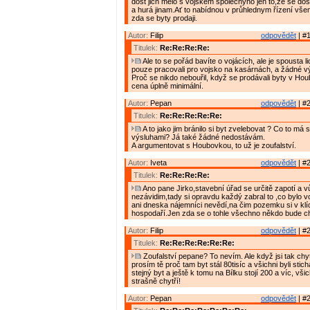
dost jich mělo s vojskem společnýho jen to,že se dos
a hurá jinam.Ať to nabídnou v průhlednym řízení vše
zda se byty prodaji.
Autor:
Filip
odpovědět
| #1
Titulek:
Re:Re:Re:Re:
Ale to se pořád bavíte o vojácích, ale je spousta lid
pouze pracovali pro vojsko na kasárnách, a žádné v
Proč se nikdo nebouřil, když se prodávali byty v Ho
cena úplně minimální.
Autor:
Pepan
odpovědět
| #2
Titulek:
Re:Re:Re:Re:Re:
A to jako jim bránilo si byt zvelebovat ? Co to má
výsluhami? Já také žádné nedostávám.
A argumentovat s Houbovkou, to už je zoufalství.
Autor:
Iveta
odpovědět
| #2
Titulek:
Re:Re:Re:Re:
Ano pane Jirko,stavební úřad se určitě zapotí a v
nezávidim,tady si opravdu každý zabral to ,co bylo v
ani dneska nájemníci nevědí,na čim pozemku si v klí
hospodaří.Jen zda se o tohle všechno někdo bude cht
Autor:
Filip
odpovědět
| #2
Titulek:
Re:Re:Re:Re:Re:Re:
Zoufalství pepane? To nevím. Ale když jsi tak chyt
prosím tě proč tam byt stál 80tisíc a všichni byli stic
stejný byt a ještě k tomu na Bílku stojí 200 a víc, vši
strašně chytří!
Autor:
Pepan
odpovědět
| #2