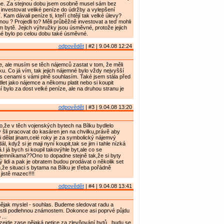
ne. Za stejnou dobu jsem osobně musel sám bez
 investovat veliké peníze do údržby a vylepšení
. Kam dávali peníze ti, kteří chtějí tak velké úlevy?
nou ? Projedli to? Měli průběžně investovat a teď mohli
m bytě. Jejich výhružky jsou úsměvné, protože jejich
é bylo po celou dobu také úsměvné.
odpovědět
| #2 | 9.04.08 12:24
 ale musím se těch nájemců zastat v tom, že měli
ku. Co já vím, tak jejich nájemné bylo vždy nejvyšší
s cenami s vámi plně souhlasím. Také jsem stála před
let jako nájemce a někomu platit nebo si koupit
ní bylo za dost velké peníze, ale na druhou stranu je
odpovědět
| #3 | 9.04.08 13:20
to,že v těch vojenských bytech na Bílku bydlelo
ý šli pracovat do kasáren jen na chvilku,právě aby
li dělat jinam,celé roky je za symbolický nájemvý
dál, když si je maji nyní koupit,tak se jim i tahle nízká
I já bych si koupil takovýhle byt,ale co se
emníkama??Ono to dopadne stejně tak,že si byty
ý lidi a pak je obratem budou prodávat o několik set
m,že situaci s bytama na Bílku je třeba pořádně
jistě mazec!!!!
odpovědět
| #4 | 9.04.08 13:41
ějak myslel - souhlas. Budeme sledovat radu a
jestli podlehnou známostem. Dokonce asi poprvé půjdu
...
 vzejde zase nějaká petice za zlevňování bytů , budu se