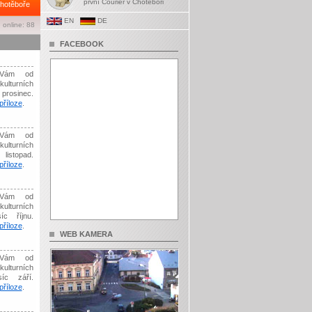
první Courier v Chotěboři
hotěboře
EN
DE
 online: 88
FACEBOOK
Vám od
kulturních
prosinec.
říloze
.
Vám od
kulturních
listopad.
říloze
.
Vám od
kulturních
íc říjnu.
říloze
.
WEB KAMERA
Vám od
kulturních
síc září.
říloze
.