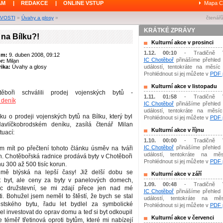
ÁM
|
REDAKCE
|
ONLINE VSTUP
Mapa C
AVOSTI
»
Úvahy a glosy
»
čtenářů
KRÁTKÉ ZPRÁVY
na Bílku?!
Kulturní akce v prosinci
1.12. 00:10
- Tradičně 
um:
9. duben 2008, 09:12
IC Chotěboř
přinášíme přehled 
or:
Milan
ika:
Úvahy a glosy
událostí, tentokráte na měsíc 
Prohlédnout si jej můžete v
PDF p
Kulturní akce v listopadu
boři schválili prodej vojenských bytů -
1.11. 01:58
- Tradičně 
 deník
IC Chotěboř
přinášíme přehled 
událostí, tentokráte na měsíc 
u o prodeji vojenských bytů na Bílku, který byl
Prohlédnout si jej můžete v
PDF p
avlíčkobrodském deníku, zasílá čtenář Milan
Kulturní akce v říjnu
tuací:
1.10. 00:00
- Tradičně 
IC Chotěboř
přinášíme přehled 
ám mít po přečtení tohoto článku úsměv na tváři
událostí, tentokráte na měs
h. Chotěbořská radnice prodává byty v Chotěboři
Prohlédnout si jej můžete v
PDF p
u 300 až 500 tisíc korun.
ě blýská na lepší časy! Již delší dobu se
Kulturní akce v září
t byt, ale ceny za byty v panelových domech,
1.09. 00:48
- Tradičně 
íc družstevní, se mi zdají přece jen nad mé
IC Chotěboř
přinášíme přehled 
i. Bohužel jsem neměl to štěstí, že bych se stal
událostí, tentokráte na mě
tského bytu, řadu let bydlel za symbolické
Prohlédnout si jej můžete v
PDF p
 investovat do oprav domu a teď si byt odkoupil
Kulturní akce v červenci
e téměř třetinová oproti bytům, které mi nabízejí