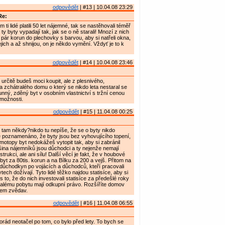
odpovědět
| #13 | 10.04.08 23:29
Re:
 ti lidé platili 50 let nájemné, tak se nastěhovali téměř
y byty vypadají tak, jak se o ně starali! Mnozí z nich
i pár korun do plechovky s barvou, aby si natřeli okna,
jich a až shnijou, on je někdo vymění. Vždyť je to k
odpovědět
| #14 | 10.04.08 23:46
i určitě budeš moci koupit, ale z plesnivého,
 zchátralého domu o který se nikdo leta nestaral se
unný, zděný byt v osobním vlastnictví s tržní cenou
 možnosti.
odpovědět
| #15 | 11.04.08 00:25
i tam někdy?nikdo tu nepíše, že se o byty nikdo
 poznamenáno, že byty jsou bez vyhovujícího topení,
ímotopy byt nedokážeš vytopit tak, aby si zabránil
tšina nájemníků jsou důchodci a ty nejenže nemají
trukci, ale ani sílu! Další věcí je fakt, že v houbové
 byt za 80tis. korun a na Bílku za 200 a vejš. Přitom na
 důchodkyn po vojácích a důchodců, kteří pracovali
tech dožívají. Tyto lidé těžko najdou statisíce, aby si
řes to, že do nich investovali statisíce za předešlé roky
valému pobytu mají odkupní právo. Rozšíříte domov
sem zvědav.
odpovědět
| #16 | 11.04.08 06:55
rád neotačel po tom, co bylo před lety. To bych se