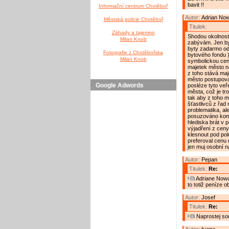
bavit !!
Informační centrum Chotěboř
Autor:
Adrian No
Městská policie Chotěboř
Titulek:
Záhady a tajemno
Shodou okolnost
Milan Knob
zabývám. Jen by
byty zadarmo od
Fotografie z Chotěbořska
bytového fondu )
Milan Knob
symbolickou cen
majetek město n
z toho stává ma
město postupovat
Google Adwords
posléze tyto veř
města, což je tro
tak aby z toho m
šťastlivců z řad
problematika, al
posuzováno komp
hlediska brát v 
výjadření z ceny
klesnout pod po
preferoval cenu 
jen muj osobní n
Autor:
Pepan
Titulek:
Re:
Adriane Nowak
to totiž peníze 
Autor:
Josef
Titulek:
Re:
Naprostej so