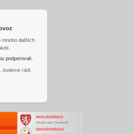
rovoz
je mnoho dalších
kolí.
u podporovali.
, budeme rádi,
www.chotebor.cz
oficiální web Chotěboře
harry.ichotebor.cz