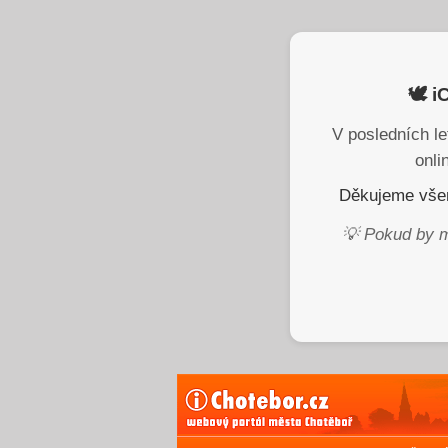
🕊️ 
V posledních le
onli
Děkujeme všem
💡 Pokud by m