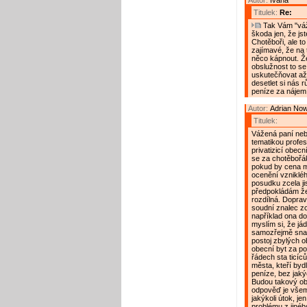
Autor:
Ivana
Titulek:
Re:
Tak Vám "váž
škoda jen, že js
Chotěboři, ale to
zajímavé, že na 
něco kápnout. Že
obslužnost to se
uskutečňovat až
desetlet si nás 
peníze za nájem 
Autor:
Adrian No
Titulek:
Vážená paní neb
tematikou profe
privatizicí obec
se za chotěbořák
pokud by cena mě
ocenění vzniklé
posudku zcela ji
předpokládám že
rozdílná. Doprav
soudní znalec zce
například ona dop
myslím si, že jád
samozřejmě snaha
postoj zbylých 
obecní byt za po
řádech sta ticíců
města, kteří byd
peníze, bez jakýc
Budou takový ob
odpověď je všem
jakýkoli útok, je
problému z jiné