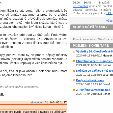
e.
26.06. 16:48
- Tradičně 
IC Chotěboř
přinášíme přehled 
událostí, tentokráte na měsíc 
ájemníkům se tato cena nelíbí a argumentují, že
Prohlédnout si jej můžete v
PDF p
byty od armády zadarmo, a proto by je zřejmě
ým“ mělo bezplatně převést! Jak pomůže město
Všech
ronajatém bytě, kde krom služeb, které jsou s
 platím jeho majiteli čtyři tisíce korun měsíčně.
NEJČTENĚJŠÍ ČLÁNKY
en mi byteček odprodat za 980 tisíc. Podotýkám,
yt družstevní o velikosti 2+1. Abychom si byli
Pořadí nejčtenějších článků za dv
yl bych ochoten zaplatit částku 500 tisíc korun a
POSLEDNÍ KOMENTÁŘE
atí město.
Výsledky 24. Chotěbořské Ko
yly peníze, mohl by se prodat nějaký městský
2024-07-15 01:04:14
Hansek
nihovna (beztak ji kdysi město dostalo zadarmo) a
Chotěboř veze z Humpolce b
trženou částku uspokojilo více čekatelů na byt!
2024-01-30 08:58:06
Tomáš
Kočkám se daří lépe než jejic
věděl, zda si jako občan Chotěboře budu moct
2022-10-11 21:53:56
jana Piln
ý si nájemník neodkoupí?
Body zůstávají doma
2022-10-09 13:27:03
Josef
ny, již není možno komentovat.
Z Pelhřimova vezeme bod
2022-10-04 21:08:31
Josef
E:
odpovědět
| #1 | 9.04.08 11:27
 je to prý pro bydlící stále hodně a radnice se určitě aby