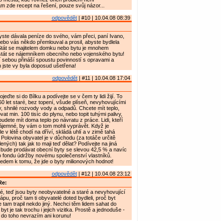
 zde recept na řešení, pouze svůj názor...
odpovědět
| #10 | 10.04.08 08:39
yste dávala peníze do svého, vám přeci, paní Ivano,
Nebo vás někdo přemlouval a prosil, abyste bydlela
Stát se majitelem domku nebo bytu je mnohem
stát se nájemníkem obecního nebo vojenského bytu!
í sebou přináší spoustu povinností s opravami a
 jste vy byla doposud ušetřena!
odpovědět
| #11 | 10.04.08 17:04
jeďte si do Bílku a podívejte se v čem ty lidi žijí. To
60 let staré, bez topení, všude plíseň, nevyhovujícími
y, shnilé rozvody vody a odpadů. Chcete mít teplo,
vat min. 100 tisíc do plynu, nebo topit tuhými palivy,
udete mít doma teplo po návratu z práce. Lidi, kteří
 nájemné, by vám o tom mohli vyprávět. Když je
 v létě chodí na dříví, skládá uhlí a v zimě tahá
 Polovina obyvatel je v důchodu (za totáče určitě
lených) tak jak to maji teď dělat? Podívejte na jiná
 bude prodávat obecní byty se slevou 42,5 % a navíc
o fondu údržby novému společenství vlastníků.
edem k tomu, že jde o byty milionových hodnot!
odpovědět
| #12 | 10.04.08 23:12
Re:
é, teď jsou byty neobyvatelné a staré a nevyhovující
pu, proč tam ti obyvatelé doted bydleli, proč byt
e tam trapil nekdo jiný. Nechci těm lidem sahat do
byt je tak trochu i jejich vizitka. Prostě a jednoduše -
k do toho nevrazím ani korunu!