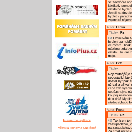
se zavděčila oh
jakékoliv pomoci
vlastního bydlení
Jezdili na dovole
bydlet v parádní
vojenské nájemn
Autor:
Lenka
Titulek:
Re:
Omlouvám se,
bydlení za hubič
ve městě. Jinak 
otázkou, zda byd
vlastní. To vlast
moje.
Autor:
Petr
Titulek:
Nejsmutnější je 
spousta lidí,kter
dostali byt,pak š
užívali a užívají 
cena zdá vysoká.
současnejma náj
koupěji nastrčen
ticíc dráž.Mysli
sledovat,budo to 
Autor:
Pepan
Titulek:
Re:
Internetové aplikace
Tak jsem to n
zastupitelstvo, 
na zastupitelstvo 
Městská knihovna Chotěboř
Za chvíli určitě