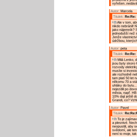
vyřešen..nedávám
Autor:
Marcela
Titulek:
Re:Re:
Ale v tom, ab
nikdo nebránil! 
jako nájemník? 
jednodušší než 
Jenže vlastnictv
údržbou, kterých
Autor:
peta
Titulek:
Re:Re:
Milá Lenko, do
jsou byty skoro 
rozvody elektrik
musíte si investo
ale rozhodně neb
tam platí 50 let
někomu 70 a stále
uhláky do bytu...
nejezdili po dovo
města, např. HB
10% dají ještě d
Grandi, co? Vzhl
Autor:
Pavel
Titulek:
Re:Re:
To je zajímav
a plesnivé. Nechá
neopustili, aby s
svědomí, ale ten 
není to moje, ta