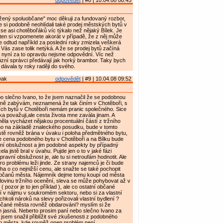
odpovědět
| #8 | 10.04.08 08:45
ený spoluobčane" moc děkuji za fundovaný rozbor,
te si podobně neohlídali také prodej městských bytů v
 se asi chotěbořáků víc týkalo než nějaký Bílek. Je
ten si vzpomenete akorát v případě, že z něj může
 odtud napříkld za poslední roky zmizela veškerá
 Vás zase tolik netýká. A že se prodej bytů začíná
 nyní za to opravdu nejsme odpovědní. Víc než
různí správci předávají jak horký brambor. Taky bych
dávala ty roky raději do svého.
wak
odpovědět
| #9 | 10.04.08 09:52
o slečno Ivano, to že jsem naznačil že se podobnou
sně zabývám, neznamená že tak činím v Chotěboři, s
ních bytů v Chotěboři nemám pranic společného. Sice
a považuji,ale cesta života mne zavála jinam. A
la vycházet nějakou procentuální částí z tržního
ho na základě znaleckého posudku, bude v tomto
stě rovněž brána v úvaku i poloha předmětného bytu,
 cena podobného bytu v Chotěboři a na Bílku bude
ní obslužnost a jim podobné aspekty by případný
la jistě bral v úvahu. Pujde jen o to v jaké fázi
ravní obslužnost je, ale tu si netroufám hodnotit. Ale
ro problému leži jinde. Ze strany najemců je či bude
 o co nejnižší cenu, ale snažte se také pochopit
občanů města. Nájemník dejme tomu koupí od města
lovinu tržního ocenění, sleva se může pohybovat až v
 ( pozor je to jen příklad ), ale co ostatní občané
lí v nájmu v soukromém sektoru, nebo si za vlastní
hkoli nároků na slevy pořizovali vlastní bydlení ?
čané města rovněž obdarováni? myslím si že
 jasná. Neberto prosim paní nebo slečno Ivano za
n jsem snažil přiblížit své zkušenosti z podobného
ho města, kde rovněž onen problém není