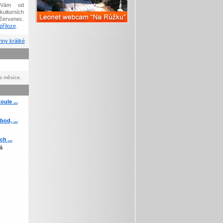
Vám od
kulturních
červenec.
říloze
.
ny krátké
a měsíce.
ule ...
od, ...
h ...
á