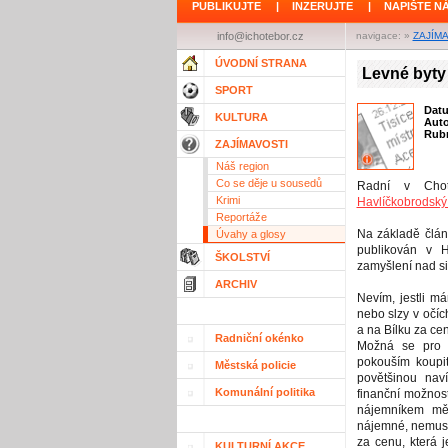
PUBLIKUJTE
|
INZERUJTE
|
NAPIŠTE N
info@ichotebor.cz
navigace: »
ZAJÍM
ÚVODNÍ STRANA
Levné byty 
SPORT
Dat
KULTURA
Aut
Rubr
ZAJÍMAVOSTI
Náš region
Co se děje u sousedů
Radní v Chotě
Krimi
Havlíčkobrodský
Reportáže
Na základě článk
Úvahy a glosy
publikován v H
ŠKOLSTVÍ
zamyšlení nad si
ARCHIV
Nevím, jestli m
nebo slzy v očíc
a na Bílku za cen
Radniční okénko
Možná se pro m
pokouším koupi
Městská policie
povětšinou nav
Komunální politika
finanční možnost
nájemníkem měs
nájemné, nemusel
za cenu, která j
KULTURNÍ AKCE