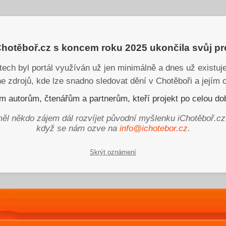
iChotěboř.cz s koncem roku 2025 ukončila svůj p
tech byl portál využíván už jen minimálně a dnes už existu
ne zdrojů, kde lze snadno sledovat dění v Chotěboři a jejím o
 autorům, čtenářům a partnerům, kteří projekt po celou dob
ěl někdo zájem dál rozvíjet původní myšlenku iChotěboř.cz
když se nám ozve na
info@ichotebor.cz
.
Skrýt oznámení