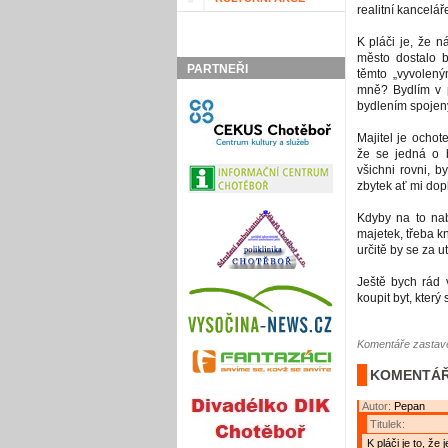
realitní kancelář
K pláči je, že n
město dostalo 
PARTNEŘI
těmto „vyvolen
mně? Bydlím v p
bydlením spojeny,
Majitel je ochot
že se jedná o b
všichni rovni, b
zbytek ať mi dopl
Kdyby na to nab
majetek, třeba k
určitě by se za u
Ještě bych rád 
koupit byt, kter
Komentáře zastave
KOMENTÁŘ
Autor:
Pepan
Titulek:
K pláči je to, že