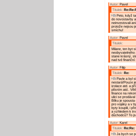
Autor:
Pavel
Titulek:
Re:Re:
Peto, když tam
do novostavby a t
neinvestovali an
protože nejsou je
smíchu!
Autor:
Pavel
Titulek:
Milane, ten byt s
neobyvatelného a
stane krásný, sl
nad tvé finanční
Autor:
Filip
Titulek:
Re:
Pavle a byl s
nestará!Pouze je
izolace atd. a př
plísním atd.. Vě
finance na rekons
ulici se prodával
Bílku je spousta
pro vojáky a v by
byty koupili, i p
a vzhledem k tr
důchodců? To j
Autor:
Karel
Titulek:
Re:Re:
Ja bych se po