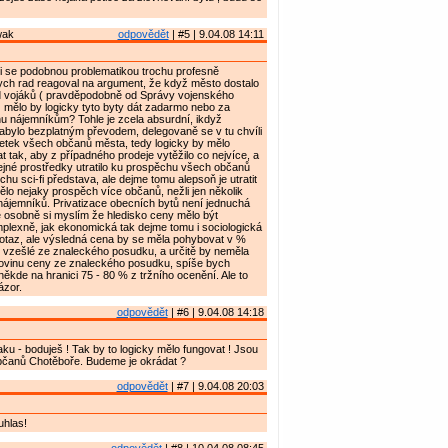
wak
odpovědět
| #5 | 9.04.08 14:11
i se podobnou problematikou trochu profesně
ch rad reagoval na argument, že když město dostalo
 vojáků ( pravděpodobně od Správy vojenského
 mělo by logicky tyto byty dát zadarmo nebo za
u nájemníkům? Tohle je zcela absurdní, ikdyž
abylo bezplatným převodem, delegovaně se v tu chvíli
jetek všech občanů města, tedy logicky by mělo
 tak, aby z případného prodeje vytěžilo co nejvíce, a
ejné prostředky utratilo ku prospěchu všech občanů
chu sci-fi představa, ale dejme tomu alepsoň je utratit
ělo nejaky prospěch více občanů, nežli jen několik
 nájemníků. Privatizace obecních bytů není jednuchá
e osobně si myslím že hledisko ceny mělo být
lexně, jak ekonomická tak dejme tomu i sociologická
potaz, ale výsledná cena by se měla pohybovat v %
 vzešlé ze znaleckého posudku, a určitě by neměla
lovinu ceny ze znaleckého posudku, spíše bych
někde na hranici 75 - 80 % z tržního ocenění. Ale to
ázor.
odpovědět
| #6 | 9.04.08 14:18
u - boduješ ! Tak by to logicky mělo fungovat ! Jsou
občanů Chotěboře. Budeme je okrádat ?
odpovědět
| #7 | 9.04.08 20:03
uhlas!