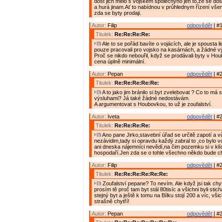
dost jich mělo s vojskem společnýho jen to,že se dos
a hurá jinam.Ať to nabídnou v průhlednym řízení vše
zda se byty prodaji.
Autor:
Filip
odpovědět
| #1
Titulek:
Re:Re:Re:Re:
Ale to se pořád bavíte o vojácích, ale je spousta lid
pouze pracovali pro vojsko na kasárnách, a žádné v
Proč se nikdo nebouřil, když se prodávali byty v Ho
cena úplně minimální.
Autor:
Pepan
odpovědět
| #2
Titulek:
Re:Re:Re:Re:Re:
A to jako jim bránilo si byt zvelebovat ? Co to má
výsluhami? Já také žádné nedostávám.
A argumentovat s Houbovkou, to už je zoufalství.
Autor:
Iveta
odpovědět
| #2
Titulek:
Re:Re:Re:Re:
Ano pane Jirko,stavební úřad se určitě zapotí a v
nezávidim,tady si opravdu každý zabral to ,co bylo v
ani dneska nájemníci nevědí,na čim pozemku si v klí
hospodaří.Jen zda se o tohle všechno někdo bude cht
Autor:
Filip
odpovědět
| #2
Titulek:
Re:Re:Re:Re:Re:Re:
Zoufalství pepane? To nevím. Ale když jsi tak chyt
prosím tě proč tam byt stál 80tisíc a všichni byli stic
stejný byt a ještě k tomu na Bílku stojí 200 a víc, vši
strašně chytří!
Autor:
Pepan
odpovědět
| #2