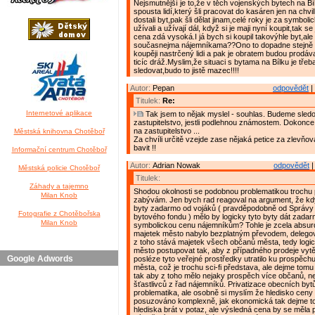
Nejsmutnější je to,že v těch vojenských bytech na Bí
spousta lidí,který šli pracovat do kasáren jen na chv
dostali byt,pak šli dělat jinam,celé roky je za symbol
užívali a užívají dál, když si je maji nyní koupit,tak se 
cena zdá vysoká.I já bych si koupil takovýhle byt,ale
současnejma nájemníkama??Ono to dopadne stejně t
koupěji nastrčený lidi a pak je obratem budou prodáva
ticíc dráž.Myslim,že situaci s bytama na Bílku je tře
sledovat,budo to jistě mazec!!!!
Autor:
Pepan
odpovědět
|
Titulek:
Re:
Internetové aplikace
Tak jsem to nějak myslel - souhlas. Budeme sledo
zastupitelstvo, jestli podlehnou známostem. Dokonce
na zastupitelstvo ...
Městská knihovna Chotěboř
Za chvíli určitě vzejde zase nějaká petice za zlevňov
bavit !!
Informační centrum Chotěboř
Autor:
Adrian Nowak
odpovědět
|
Městská policie Chotěboř
Titulek:
Záhady a tajemno
Shodou okolnosti se podobnou problematikou trochu
Milan Knob
zabývám. Jen bych rad reagoval na argument, že kd
byty zadarmo od vojáků ( pravděpodobně od Správy
Fotografie z Chotěbořska
bytového fondu ) mělo by logicky tyto byty dát zada
Milan Knob
symbolickou cenu nájemníkům? Tohle je zcela absurd
majetek město nabylo bezplatným převodem, delegova
z toho stává majetek všech občanů města, tedy logi
město postupovat tak, aby z případného prodeje vytěž
Google Adwords
posléze tyto veřejné prostředky utratilo ku prospěc
města, což je trochu sci-fi představa, ale dejme tomu 
tak aby z toho mělo nejaky prospěch více občanů, než
šťastlivců z řad nájemníků. Privatizace obecních byt
problematika, ale osobně si myslím že hledisko ceny
posuzováno komplexně, jak ekonomická tak dejme to
hlediska brát v potaz, ale výsledná cena by se měla