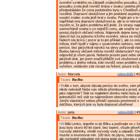
ocenění vzniklého na základě znaleckého posudku, 
posudku zcela jistě rovněž brána v úvaku i poloha p
předpokládám že cena podobného bytu v Chotěboři a
rozdílná. Dopravní obslužnost a jim podobné aspekt
soudní znalec zcela jistě bral v úvahu. Pujde jen o to 
například ona dopravní obslužnost je, ale tu si netrou
myslím si, že jádro problému leži jinde. Ze strany naj
samozřejmě snaha o co nejnižší cenu, ale snažte se 
postoj zbylých občanů města. Nájemník dejme tomu 
obecní byt za polovinu tržního ocenění, sleva se mů
řádech sta ticíců ( pozor je to jen příklad ), ale co os
města, kteří bydlí v nájmu v soukromém sektoru, nebo
peníze, bez jakýchkoli nároků na slevy pořizovali vlas
Budou takový občané města rovněž obdarováni? mys
odpověď je všem jasná. Neberto prosim paní nebo sl
jakýkoli útok, jen jsem snažil přiblížit své zkušenost
problému z jiného města, kde rovněž onen problém n
vyřešen..nedávám zde recept na řešení, pouze svůj n
Autor:
Marcela
odpovědět
| #1
Titulek:
Re:Re:
Ale v tom, abyste dávala peníze do svého, vám př
nikdo nebránil! Nebo vás někdo přemlouval a prosil, 
jako nájemník? Stát se majitelem domku nebo bytu 
jednodušší než stát se nájemníkem obecního nebo v
Jenže vlastnictví sebou přináší spoustu povinností s
údržbou, kterých jste vy byla doposud ušetřena!
Autor:
peta
odpovědět
| #1
Titulek:
Re:Re:
Milá Lenko, dojeďte si do Bílku a podívejte se v čem 
jsou byty skoro 60 let staré, bez topení, všude plíse
rozvody elektriky, shnilé rozvody vody a odpadů. Chc
musíte si investovat min. 100 tisíc do plynu, nebo topi
ale rozhodně nebudete mít doma teplo po návratu z prá