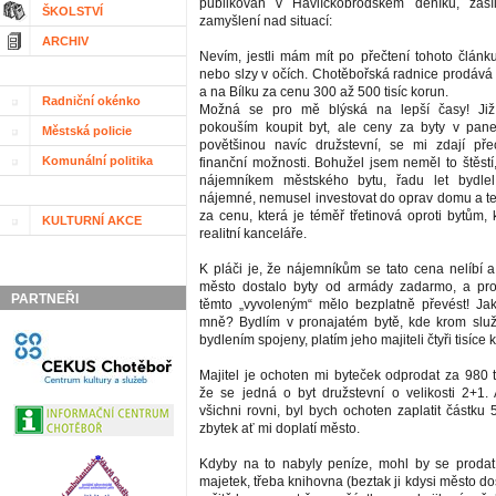
publikován v Havlíčkobrodském deníku, zasí
ŠKOLSTVÍ
zamyšlení nad situací:
ARCHIV
Nevím, jestli mám mít po přečtení tohoto článk
nebo slzy v očích. Chotěbořská radnice prodává 
a na Bílku za cenu 300 až 500 tisíc korun.
Radniční okénko
Možná se pro mě blýská na lepší časy! Již
pokouším koupit byt, ale ceny za byty v pan
Městská policie
povětšinou navíc družstevní, se mi zdají p
Komunální politika
finanční možnosti. Bohužel jsem neměl to štěstí
nájemníkem městského bytu, řadu let bydle
nájemné, nemusel investovat do oprav domu a teď
za cenu, která je téměř třetinová oproti bytům, 
KULTURNÍ AKCE
realitní kanceláře.
K pláči je, že nájemníkům se tato cena nelíbí a
město dostalo byty od armády zadarmo, a pro
PARTNEŘI
těmto „vyvoleným“ mělo bezplatně převést! J
mně? Bydlím v pronajatém bytě, kde krom služ
bydlením spojeny, platím jeho majiteli čtyři tisíce
Majitel je ochoten mi byteček odprodat za 980 t
že se jedná o byt družstevní o velikosti 2+1.
všichni rovni, byl bych ochoten zaplatit částku 
zbytek ať mi doplatí město.
Kdyby na to nabyly peníze, mohl by se prodat
majetek, třeba knihovna (beztak ji kdysi město d