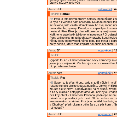
čtu tvé názory, to je vše !
Autor:
Petr
odpovědět
| #2
Titulek:
Re:Re:
Peto, o tom najmu prosim nemluv, nebo někdo zacn
to bylo a zvednes nam adrenalin. Nikdo te nenutil, tam
se někoho, kdo vlastní domek kolik ho stojí ročně údrž
nová střecha, opravy. Doteď jsi si zaplatil par korun a
nestaral. Přes Bílek jezdím, některé domy mají novou
Kolik te to stalo,kolik jsi do toho investoval? O vojen
Peny ani nemluvím, tu bych za ty prachy koupil celou. 
někdy ceny nemovitostí, věnuj tomu par minut a patrej,
za ty penize, ktere mas zaplatit nekoupis ani chatku 
Autor:
Jiří
odpovědět
| #2
Titulek:
Vypadá to, že v Chotěboři máme nový chráněný živo
jmenuje se nájemník. Zácházejte s ním v rukavičkách
nic po něm nechtějte.
Autor:
peta
odpovědět
| #2
Titulek:
Re:
Super, to je přesně ono, tady si totiž všichni mysl
rekonstrukci u silnice jsou za hubičku. Omyl ! V Bílku 
zkuste sjet z hlavní a podívat se i na ty druhé, zvan
a za ty u silnice chtěji podstatně víc, než bylo uvede
než kdy chtěli v Chotěboři. Proboha, podívejte se n
privatizační pravidla jiných měst. Nikdo nechce nic z
srovnatelně s ostatními. Proč jste nedělali humbuk, 
v Chotěboři před rokem a půl u Jara za pár korun. N
náhodou??
Autor:
Petr
odpovědět
| #3