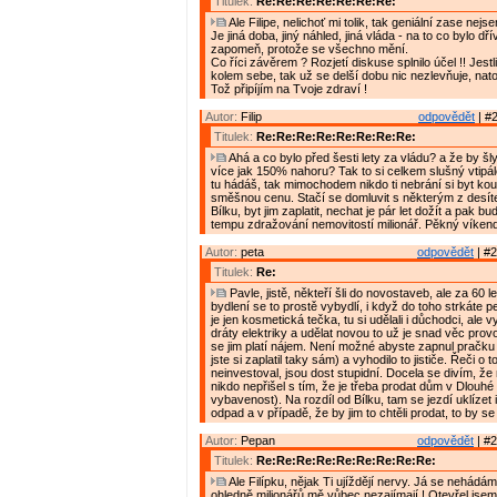
Titulek:
Re:Re:Re:Re:Re:Re:Re:
Ale Filipe, nelichoť mi tolik, tak geniální zase nejse
Je jiná doba, jiný náhled, jiná vláda - na to co bylo dř
zapomeň, protože se všechno mění.
Co říci závěrem ? Rozjetí diskuse splnilo účel !! Jestl
kolem sebe, tak už se delší dobu nic nezlevňuje, nato
Tož připíjím na Tvoje zdraví !
Autor:
Filip
odpovědět
| #2
Titulek:
Re:Re:Re:Re:Re:Re:Re:Re:
Ahá a co bylo před šesti lety za vládu? a že by šl
více jak 150% nahoru? Tak to si celkem slušný vtipá
tu hádáš, tak mimochodem nikdo ti nebrání si byt kou
směšnou cenu. Stačí se domluvit s některým z desí
Bílku, byt jim zaplatit, nechat je pár let dožít a pak b
tempu zdražování nemovitostí milionář. Pěkný víken
Autor:
peta
odpovědět
| #2
Titulek:
Re:
Pavle, jistě, někteří šli do novostaveb, ale za 60 
bydlení se to prostě vybydlí, i když do toho strkáte p
je jen kosmetická tečka, tu si udělali i důchodci, ale v
dráty elektriky a udělat novou to už je snad věc prov
se jim platí nájem. Není možné abyste zapnul pračku
jste si zaplatil taky sám) a vyhodilo to jističe. Řeči o 
neinvestoval, jsou dost stupidní. Docela se divím, že
nikdo nepřišel s tím, že je třeba prodat dům v Dlouhé
vybavenost). Na rozdíl od Bílku, tam se jezdí uklízet
odpad a v případě, že by jim to chtěli prodat, to by se
Autor:
Pepan
odpovědět
| #2
Titulek:
Re:Re:Re:Re:Re:Re:Re:Re:Re:
Ale Filípku, nějak Ti ujíždějí nervy. Já se nehádám
ohledně milionářů mě vůbec nezajímají ! Otevřel jsem