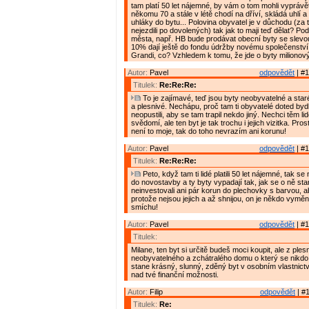
tam platí 50 let nájemné, by vám o tom mohli vyprávě
někomu 70 a stále v létě chodí na dříví, skládá uhlí a
uhláky do bytu... Polovina obyvatel je v důchodu (za t
nejezdili po dovolených) tak jak to maji teď dělat? Pod
města, např. HB bude prodávat obecní byty se slevo
10% dají ještě do fondu údržby novému společenství 
Grandi, co? Vzhledem k tomu, že jde o byty milionov
Autor:
Pavel
odpovědět
| #1
Titulek:
Re:Re:Re:
To je zajímavé, teď jsou byty neobyvatelné a star
a plesnivé. Nechápu, proč tam ti obyvatelé doted bydle
neopustili, aby se tam trapil nekdo jiný. Nechci těm l
svědomí, ale ten byt je tak trochu i jejich vizitka. Pro
není to moje, tak do toho nevrazím ani korunu!
Autor:
Pavel
odpovědět
| #1
Titulek:
Re:Re:Re:
Peto, když tam ti lidé platili 50 let nájemné, tak s
do novostavby a ty byty vypadají tak, jak se o ně star
neinvestovali ani pár korun do plechovky s barvou, ab
protože nejsou jejich a až shnijou, on je někdo vymění
smíchu!
Autor:
Pavel
odpovědět
| #1
Titulek:
Milane, ten byt si určitě budeš moci koupit, ale z ples
neobyvatelného a zchátralého domu o který se nikdo 
stane krásný, slunný, zděný byt v osobním vlastnictv
nad tvé finanční možnosti.
Autor:
Filip
odpovědět
| #1
Titulek:
Re: