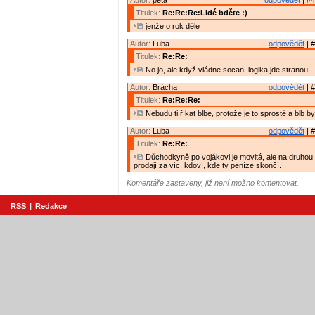
Autor:
peta
odpovědět
| #4
Titulek:
Re:Re:Re:Lidé bděte :)
jenže o rok déle
Autor:
Luba
odpovědět
| #
Titulek:
Re:Re:
No jo, ale když vládne socan, logika jde stranou.
Autor:
Brácha
odpovědět
| #
Titulek:
Re:Re:Re:
Nebudu ti říkat blbe, protože je to sprosté a blb by 
Autor:
Luba
odpovědět
| #
Titulek:
Re:Re:
Důchodkyně po vojákovi je movitá, ale na druhou 
prodají za víc, kdoví, kde ty peníze skončí.
Komentáře zastaveny, již není možno komentovat.
RSS
|
Redakce