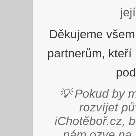
jej
Děkujeme všem 
partnerům, kteří
pod
💡 Pokud by m
rozvíjet p
iChotěboř.cz, 
nám ozve na