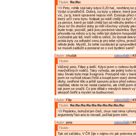
Titulek:
Re:Re:
Peto, rohlik stal taky kdysi 0,20 hal., neohlizej se
Vzdyt si protiřečíš. Dobrá, za byty u silnice, které js
víc, za ty, které opravené nejsou míň. Existuje přeci
který určí cenu bytu. Kolipak po tobě chtějí za byt? 
za peníze, které po tobě chtějí byt od někoho jiného
Zkus to! Do dnešní doby jsi měl všechny výhody jako
bude tvoje, poznáš, jaké jsou povinosti vlastníka. B
převedla na město a to by mělo být dobrým hospodá
zvýhodnit pár lidí, kteří měli to stěstí, že dostali dek
proda byty za odhadní cenu je pro tebe výhra, protože
někde jinde. Myslíš, že tohle rozdávání je spravedlivé
se museli zadlužit a postarat se o své bydlení sami?
Autor:
chudák
odpovědět
| #3
Titulek:
Vážený peto, Filipe a další. Kdysi jsem s rodinou bydl
manželčiných rodičů. Taky výhoda, ale jediný koho to
taky štvalo byla moje švagrová. Postupně nás v bará
jsem se rozhodl situaci řešit a koupil jsem starý d
dluhy, sedřené tělo a ještě spoustu práce před sebou
nepřidal, nikdo mi nic nedal zadarmo, ale chtěl jsem d
tak jsem se snažil. Co jste dělali v minulých letech vy
alespoň šetřit a myslet na budoucnost.
Autor:
Filip
odpovědět
| #3
Titulek:
Re:Re:Re:Re:Re:Re:Re:Re:Re:Re:
Pepánku, bohužel jen čteš, zkus nad nima i přemýš
argumenty?asi ano.to nevadí, počítal jsem stím.
Autor:
peta
odpovědět
| #3
Titulek:
Tak od začátku. V ČR žije v nájmu víc jak polovina o