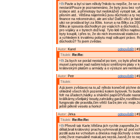
Pavle a byl si tam někdy?nikdo tu nepíše, že se o
nestará!Pouze je poznamenáno, že byty jsou bez vyh
izolace atd. a přímotopy byt nedokážeš vytopit tak, ab
plísním atd.. Většina nájemníků jsou důchodci a ty n
finance na rekonstrukci, ale ani sílu! Další věcí je fa
ulici se prodával byt za 80tis. korun a na Bílku za 200
Bílku je spousta důchodkyn po vojácích a důchodců, 
pro vojáky a v bytech dožívají. Tyto lidé těžko najdou 
byty koupili, i přes to, že do nich investovali statisíc
a vzhledem k trvalému pobytu mají odkupní právo. R
důchodců? To jsem zvědav.
Autor:
Karel
odpovědět
| #1
Titulek:
Re:Re:
Ja bych se porád neotačel po tom, co bylo před le
musel zamyslet nad našimi kdysi směšnými platy v k
královským platům u armády a o výsluze ani nemluvě
Autor:
Petr
odpovědět
| #1
Titulek:
A já jsem zvědavej na to,až někdo konečně píchne d
ohledně všech těch pozemků kolem bytovek.To bude 
fofr na úřadech,hádky a shánění papírů!!Všude nast
králíkárny,všelijaký boudy,zahrádky,garáže,rozdělov
fungovalo dle pravidla,čim větší šarže,tim víc moje.
ještě pěkně veselo a horko!
Autor:
Jirka
odpovědět
| #1
Titulek:
Re:Re:Re:
Přesně tak Karle.Většina jich rychle zapoměla,že 
dělali,brali královský prachy,vyhrnovali jim až pod s
jezdili auta ke vchodum a dneska maji důchody o kte
celej život manuálně makali,ani nezdá.Jasně,že to nej