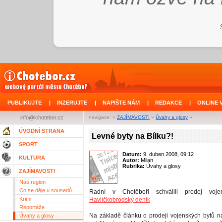
PUBLIKUJTE
|
INZERUJTE
|
NAPIŠTE NÁM
|
REDAKCE
|
ONLINE 
info@ichotebor.cz
navigace: »
ZAJÍMAVOSTI
»
Úvahy a glosy
»
ÚVODNÍ STRANA
Levné byty na Bílku?!
SPORT
Datum:
9. duben 2008, 09:12
KULTURA
Autor:
Milan
Rubrika:
Úvahy a glosy
ZAJÍMAVOSTI
Náš region
Co se děje u sousedů
Radní v Chotěboři schválili prodej voj
Krimi
Havlíčkobrodský deník
Reportáže
Na základě článku o prodeji vojenských bytů na 
Úvahy a glosy