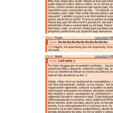
Bílku byly stejné jako všude. Dlouho to bylo pod měs
podle stejných kritérií. Mám to štěstí, že se mě ten p
přímo, ovšem osobní zkušenost tam odsud mám. Do
napouštím vanu vzpomínám na věty - "Co plýtváš, o
mít teplou vodu" nebo "Kdo snědl všechno pečivo, ja
nakoupím" o ježdění za prací a do škol nemluvě a p
partou, jasně taxi to vyřeší. To jsou ty peníze na úda
Pokud tady pan Jiří něco tvrdí o posudcích, tak buď 
příslušného úřadu a samozřejmě za ně kope. Pokud 
informace, např. ze serveru Jedna paní povídala a ta
příspěvky poněd liché a je zbytečné tady diskutovat.
Autor:
Pepan
odpovědět
| #3
Titulek:
Re:Re:Re:Re:Re:Re:Re:Re:Re:Re:Re:
Chlapče, tvé argumenty jsou tvé argumenty Jsou
mě nudíš.
Autor:
Martin
odpovědět
| #3
Titulek:
Lidé bděte :)
Pro Peta: Reaguju jen na poslední myšlenku... Zpoc
obslužnost Bílku, dopravou, kulturním vyžitím atd., je
Zkus se odstěhovat někam na vesnici na Železné ho
nejezdí vlak desetkrát za den. 
A jinak, vůbec bych se neobouval do zastupitelstva, r
Jak říká můj kamarád: „Každý, co mu chutná.“ Jen bych
regulovaném nájemném, smlouvě na bydlení na dobu 
možnostech odstoupení od smlouvy atd.(www.choteb
Aby nedošlo k mýlce, nezastávám se „nešťastných,
nájemníků bývalých vojenských bytů. Zcela dobrovo
1989 participovali na systému, který potlačoval PRÁ
jiných občanů, proto nechápu, jakých práv se dovoláva
pravda, že je velmi jednoduché si zvyknout na to, ž
nemusím za to nést žádnou zodpovědnost, ale jen d
pomalu dostáváme do doby, že mít se dobře s sebou n