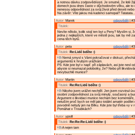
a notnou dávku zodpovědnosti. Je smutné, že lidé žijí
domech jsou dnes často v důchodovém věku, ale to
nenesou odpovědnost za svůj život před deseti nebo tř
Na závěr: Víte jakou má kadenci samopal? Tatatata.....
Autor:
Marek
odpovědět
| #3
Titulek:
Nevíte někdo, kolik stojí ten byt u Peny? Myslím si, ž
jedna z nejlepších, které ve městě jsou, tak by mě zaj
cena těch bytů.
Autor:
peta
odpovědět
| #3
Titulek:
Re:Lidé bděte :)
Nemá smysl s Vámi pokračovat v diskuzi, přechá
argumentů k hrubým urážkám.
PS: Kde jste byl v např. při záplavách, asi jste nesl 
abyste si neumazal polobotky, že? Nebo při likvidová
nevybuchlé munice?
Autor:
Martin
odpovědět
| #3
Titulek:
Re:Re:Lidé bděte :)
Nikoho jsem urážet nechtěl. Jen jsem rozvinul ú
osobní zodpovědnost za svůj minulý, současný a bud
Argument o likvidaci munice nechám bez komentáře,
netuším proč bych se měl jako totální amatér podílet 
povodně nebyly jen na Bílku. Kde jste byl třeba vy v
Pomáhat v Troubkách?
Autor:
ypsill
odpovědět
| #3
Titulek:
Re:Re:Re:Lidé bděte :)
A nejen tam