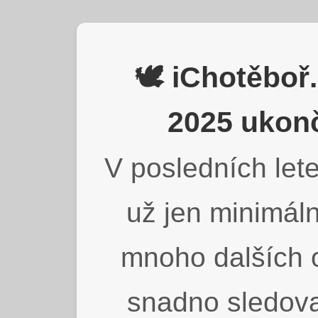
🕊️ iChotěbo
2025 ukonč
V posledních lete
už jen minimáln
mnoho dalších o
snadno sledova