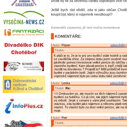
určitě by se za utrženou částku uspokojilo více če
Ještě bych rád věděl, zda si jako občan Chot
koupit byt, který si nájemník neodkoupí?
Komentáře zastaveny, již není možno komentovat.
KOMENTÁŘE:
Autor:
Pepan
odpovědět
|
Titulek:
K pláči je to, že je to prý pro bydlící stále hodně a ra
se zavděčila ohne. Za stejnou dobu jsem osobně mu
jakékoliv pomoci investovat veliké peníze do údržby 
vlastního bydlení. Kam dávali peníze ti, kteří chtějí t
Jezdili na dovolenou ? Projedli to? Měli průběžně inve
bydlet v parádním bytě. Jejich výhružky jsou úsměvné
vojenské nájemné bylo po celou dobu také úsměvné.
Autor:
Lenka
odpovědět
|
Titulek:
Re:
Omlouvám se, ale musím se těch nájemců zastat 
bydlení za hubičku. Co já vím, tak jejich nájemné byl
ve městě. Jinak s cenami s vámi plně souhlasím. Tak
otázkou, zda bydlet jako nájemce a někomu platit neb
vlastní. To vlastní bylo za dost velké peníze, ale na 
moje.
Autor:
Petr
odpovědět
|
Titulek: