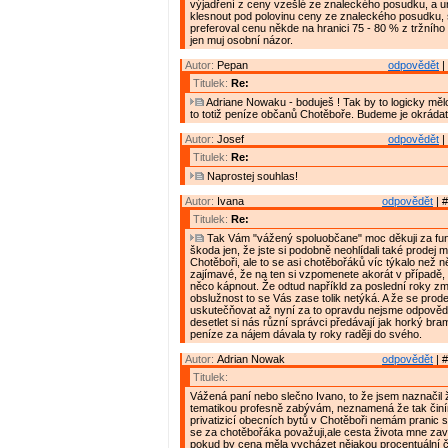
výjadření z ceny vzešlé ze znaleckého posudku, a u
klesnout pod polovinu ceny ze znaleckého posudku,
preferoval cenu někde na hranici 75 - 80 % z tržního 
jen muj osobní názor.
Autor:
Pepan
odpovědět
|
Titulek:
Re:
Adriane Nowaku - boduješ ! Tak by to logicky měl
to totiž peníze občanů Chotěboře. Budeme je okrádat
Autor:
Josef
odpovědět
|
Titulek:
Re:
Naprostej souhlas!
Autor:
Ivana
odpovědět
| #
Titulek:
Re:
Tak Vám "vážený spoluobčane" moc děkuji za fu
škoda jen, že jste si podobně neohlídali také prodej
Chotěboři, ale to se asi chotěbořáků víc týkalo než n
zajímavé, že na ten si vzpomenete akorát v případě,
něco kápnout. Že odtud napříkld za poslední roky z
obslužnost to se Vás zase tolik netýká. A že se prode
uskutečňovat až nyní za to opravdu nejsme odpověd
desetlet si nás různí správci předávají jak horký br
peníze za nájem dávala ty roky raději do svého.
Autor:
Adrian Nowak
odpovědět
| #
Titulek:
Vážená paní nebo slečno Ivano, to že jsem naznačil
tematikou profesně zabývám, neznamená že tak činí
privatizicí obecních bytů v Chotěboři nemám pranic 
se za chotěbořáka považuji,ale cesta života mne zavá
pokud by cena měla vycházet nějakou procentuální čá