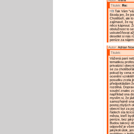
Autor:
Ivana
Titulek:
Re:
Tak Vám "váž
škoda jen, že js
Chotěboři, ale to
zajímavé, že na 
něco kápnout. Že
obslužnost to se
uskutečňovat až
desetlet si nás 
peníze za nájem 
Autor:
Adrian No
Titulek:
Vážená paní neb
tematikou profe
privatizicí obec
se za chotěbořák
pokud by cena mě
ocenění vzniklé
posudku zcela ji
předpokládám že
rozdílná. Doprav
soudní znalec zce
například ona dop
myslím si, že jád
samozřejmě snaha
postoj zbylých 
obecní byt za po
řádech sta ticíců
města, kteří byd
peníze, bez jakýc
Budou takový ob
odpověď je všem
jakýkoli útok, je
problému z jiné