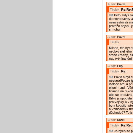
Autor:
Pavel
Titulek:
Re:Re:
Peto, když tam
do novostavby a t
neinvestovali an
protože nejsou je
smíchu!
Autor:
Pavel
Titulek:
Milane, ten byt s
neobyvatelného a
stane krásný, sl
nad tvé finanční
Autor:
Filip
Titulek:
Re:
Pavle a byl s
nestará!Pouze je
izolace atd. a př
plísním atd.. Vě
finance na rekons
ulici se prodával
Bílku je spousta
pro vojáky a v by
byty koupili, i p
a vzhledem k tr
důchodců? To j
Autor:
Karel
Titulek:
Re:Re:
Ja bych se po