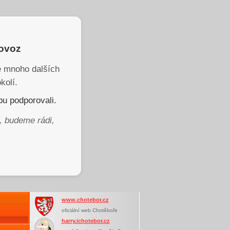
rovoz
je mnoho dalších
kolí.
u podporovali.
, budeme rádi,
www.chotebor.cz
oficiální web Chotěboře
harry.ichotebor.cz