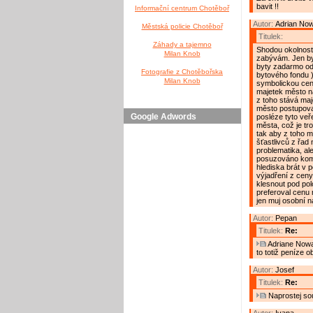
bavit !!
Informační centrum Chotěboř
Autor:
Adrian No
Městská policie Chotěboř
Titulek:
Záhady a tajemno
Shodou okolnost
Milan Knob
zabývám. Jen by
byty zadarmo od
Fotografie z Chotěbořska
bytového fondu )
Milan Knob
symbolickou cen
majetek město n
z toho stává ma
město postupovat
Google Adwords
posléze tyto veř
města, což je tro
tak aby z toho m
šťastlivců z řad
problematika, al
posuzováno komp
hlediska brát v 
výjadření z ceny
klesnout pod po
preferoval cenu 
jen muj osobní n
Autor:
Pepan
Titulek:
Re:
Adriane Nowak
to totiž peníze 
Autor:
Josef
Titulek:
Re:
Naprostej so