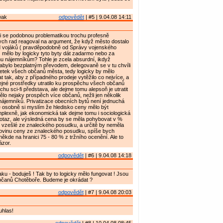
wak
odpovědět
| #5 | 9.04.08 14:11
i se podobnou problematikou trochu profesně
ch rad reagoval na argument, že když město dostalo
 vojáků ( pravděpodobně od Správy vojenského
 mělo by logicky tyto byty dát zadarmo nebo za
u nájemníkům? Tohle je zcela absurdní, ikdyž
abylo bezplatným převodem, delegovaně se v tu chvíli
jetek všech občanů města, tedy logicky by mělo
 tak, aby z případného prodeje vytěžilo co nejvíce, a
ejné prostředky utratilo ku prospěchu všech občanů
chu sci-fi představa, ale dejme tomu alepsoň je utratit
ělo nejaky prospěch více občanů, nežli jen několik
 nájemníků. Privatizace obecních bytů není jednuchá
e osobně si myslím že hledisko ceny mělo být
lexně, jak ekonomická tak dejme tomu i sociologická
potaz, ale výsledná cena by se měla pohybovat v %
 vzešlé ze znaleckého posudku, a určitě by neměla
lovinu ceny ze znaleckého posudku, spíše bych
někde na hranici 75 - 80 % z tržního ocenění. Ale to
ázor.
odpovědět
| #6 | 9.04.08 14:18
u - boduješ ! Tak by to logicky mělo fungovat ! Jsou
občanů Chotěboře. Budeme je okrádat ?
odpovědět
| #7 | 9.04.08 20:03
uhlas!