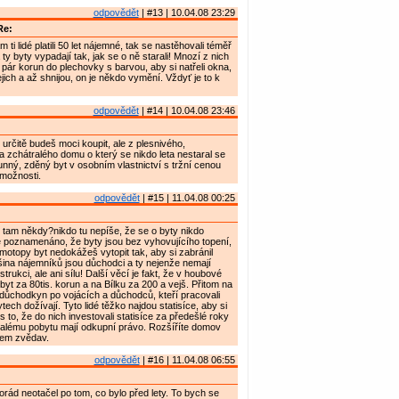
odpovědět
| #13 | 10.04.08 23:29
Re:
 ti lidé platili 50 let nájemné, tak se nastěhovali téměř
y byty vypadají tak, jak se o ně starali! Mnozí z nich
i pár korun do plechovky s barvou, aby si natřeli okna,
jich a až shnijou, on je někdo vymění. Vždyť je to k
odpovědět
| #14 | 10.04.08 23:46
i určitě budeš moci koupit, ale z plesnivého,
 zchátralého domu o který se nikdo leta nestaral se
unný, zděný byt v osobním vlastnictví s tržní cenou
 možnosti.
odpovědět
| #15 | 11.04.08 00:25
i tam někdy?nikdo tu nepíše, že se o byty nikdo
 poznamenáno, že byty jsou bez vyhovujícího topení,
ímotopy byt nedokážeš vytopit tak, aby si zabránil
tšina nájemníků jsou důchodci a ty nejenže nemají
trukci, ale ani sílu! Další věcí je fakt, že v houbové
 byt za 80tis. korun a na Bílku za 200 a vejš. Přitom na
 důchodkyn po vojácích a důchodců, kteří pracovali
tech dožívají. Tyto lidé těžko najdou statisíce, aby si
řes to, že do nich investovali statisíce za předešlé roky
valému pobytu mají odkupní právo. Rozšíříte domov
sem zvědav.
odpovědět
| #16 | 11.04.08 06:55
rád neotačel po tom, co bylo před lety. To bych se