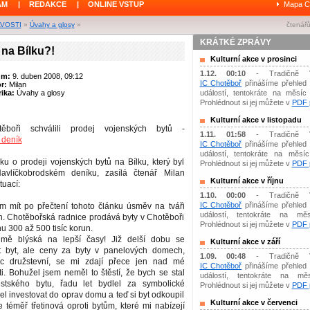
ÁM
|
REDAKCE
|
ONLINE VSTUP
Mapa C
AVOSTI
»
Úvahy a glosy
»
čtenářů
KRÁTKÉ ZPRÁVY
na Bílku?!
Kulturní akce v prosinci
1.12. 00:10
- Tradičně 
um:
9. duben 2008, 09:12
IC Chotěboř
přinášíme přehled 
or:
Milan
ika:
Úvahy a glosy
událostí, tentokráte na měsíc 
Prohlédnout si jej můžete v
PDF p
Kulturní akce v listopadu
boři schválili prodej vojenských bytů -
1.11. 01:58
- Tradičně 
 deník
IC Chotěboř
přinášíme přehled 
událostí, tentokráte na měsíc 
u o prodeji vojenských bytů na Bílku, který byl
Prohlédnout si jej můžete v
PDF p
avlíčkobrodském deníku, zasílá čtenář Milan
Kulturní akce v říjnu
tuací:
1.10. 00:00
- Tradičně 
IC Chotěboř
přinášíme přehled 
ám mít po přečtení tohoto článku úsměv na tváři
událostí, tentokráte na měs
h. Chotěbořská radnice prodává byty v Chotěboři
Prohlédnout si jej můžete v
PDF p
u 300 až 500 tisíc korun.
ě blýská na lepší časy! Již delší dobu se
Kulturní akce v září
t byt, ale ceny za byty v panelových domech,
1.09. 00:48
- Tradičně 
íc družstevní, se mi zdají přece jen nad mé
IC Chotěboř
přinášíme přehled 
i. Bohužel jsem neměl to štěstí, že bych se stal
událostí, tentokráte na mě
tského bytu, řadu let bydlel za symbolické
Prohlédnout si jej můžete v
PDF p
 investovat do oprav domu a teď si byt odkoupil
Kulturní akce v červenci
e téměř třetinová oproti bytům, které mi nabízejí