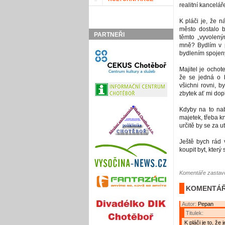
realitní kancelář
K pláči je, že n
město dostalo 
PARTNEŘI
těmto „vyvolen
mně? Bydlím v p
bydlením spojeny,
Majitel je ochot
že se jedná o b
všichni rovni, b
zbytek ať mi dopl
Kdyby na to nab
majetek, třeba k
určitě by se za u
Ještě bych rád 
koupit byt, kter
Komentáře zastave
KOMENTÁŘ
Autor:
Pepan
Titulek:
K pláči je to, že