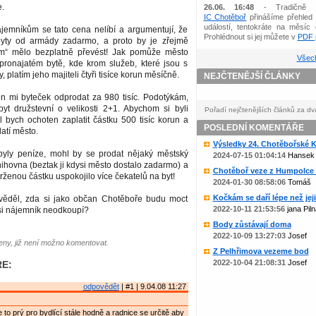
e.
26.06. 16:48
- Tradičně 
IC Chotěboř
přinášíme přehled 
událostí, tentokráte na měsíc 
ájemníkům se tato cena nelíbí a argumentují, že
Prohlédnout si jej můžete v
PDF p
byty od armády zadarmo, a proto by je zřejmě
ým“ mělo bezplatně převést! Jak pomůže město
Všech
ronajatém bytě, kde krom služeb, které jsou s
 platím jeho majiteli čtyři tisíce korun měsíčně.
NEJČTENĚJŠÍ ČLÁNKY
en mi byteček odprodat za 980 tisíc. Podotýkám,
yt družstevní o velikosti 2+1. Abychom si byli
Pořadí nejčtenějších článků za dv
yl bych ochoten zaplatit částku 500 tisíc korun a
POSLEDNÍ KOMENTÁŘE
atí město.
Výsledky 24. Chotěbořské Ko
yly peníze, mohl by se prodat nějaký městský
2024-07-15 01:04:14
Hansek
nihovna (beztak ji kdysi město dostalo zadarmo) a
Chotěboř veze z Humpolce b
trženou částku uspokojilo více čekatelů na byt!
2024-01-30 08:58:06
Tomáš
Kočkám se daří lépe než jejic
věděl, zda si jako občan Chotěboře budu moct
2022-10-11 21:53:56
jana Piln
ý si nájemník neodkoupí?
Body zůstávají doma
2022-10-09 13:27:03
Josef
ny, již není možno komentovat.
Z Pelhřimova vezeme bod
2022-10-04 21:08:31
Josef
E:
odpovědět
| #1 | 9.04.08 11:27
 je to prý pro bydlící stále hodně a radnice se určitě aby