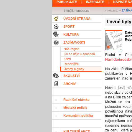
PUBLIKUJTE
|
INZERUJTE
|
NAPIŠTE N
info@ichotebor.cz
navigace: »
ZAJÍM
ÚVODNÍ STRANA
Levné byty 
SPORT
Dat
KULTURA
Aut
Rubr
ZAJÍMAVOSTI
Náš region
Co se děje u sousedů
Radní v Chotě
Krimi
Havlíčkobrodský
Reportáže
Na základě článk
Úvahy a glosy
publikován v H
ŠKOLSTVÍ
zamyšlení nad si
ARCHIV
Nevím, jestli m
nebo slzy v očíc
a na Bílku za cen
Radniční okénko
Možná se pro m
pokouším koupi
Městská policie
povětšinou nav
Komunální politika
finanční možnost
nájemníkem měs
nájemné, nemusel
za cenu, která j
KULTURNÍ AKCE