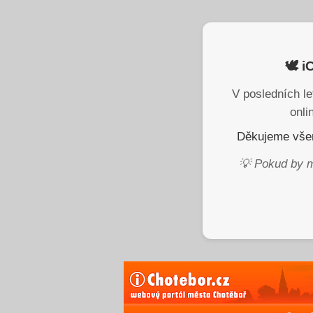
🕊️ 
V posledních le
onli
Děkujeme všem
💡 Pokud by m