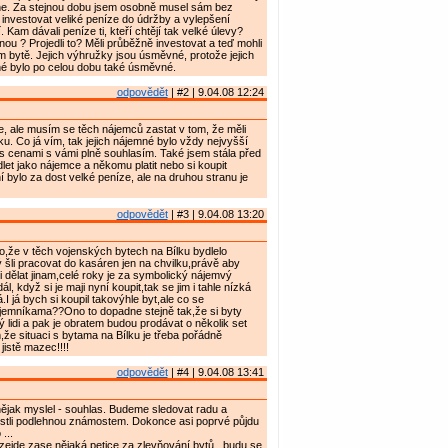
ne. Za stejnou dobu jsem osobně musel sám bez
 investovat veliké peníze do údržby a vylepšení
. Kam dávali peníze ti, kteří chtějí tak velké úlevy?
nou ? Projedli to? Měli průběžně investovat a teď mohli
m bytě. Jejich výhružky jsou úsměvné, protože jejich
é bylo po celou dobu také úsměvné.
odpovědět
| #2 | 9.04.08 12:24
 ale musím se těch nájemců zastat v tom, že měli
ku. Co já vím, tak jejich nájemné bylo vždy nejvyšší
s cenami s vámi plně souhlasím. Také jsem stála před
let jako nájemce a někomu platit nebo si koupit
ní bylo za dost velké peníze, ale na druhou stranu je
odpovědět
| #3 | 9.04.08 13:20
to,že v těch vojenských bytech na Bílku bydlelo
ý šli pracovat do kasáren jen na chvilku,právě aby
li dělat jinam,celé roky je za symbolický nájemvý
dál, když si je maji nyní koupit,tak se jim i tahle nízká
I já bych si koupil takovýhle byt,ale co se
emníkama??Ono to dopadne stejně tak,že si byty
ý lidi a pak je obratem budou prodávat o několik set
m,že situaci s bytama na Bílku je třeba pořádně
jistě mazec!!!!
odpovědět
| #4 | 9.04.08 13:41
ějak myslel - souhlas. Budeme sledovat radu a
jestli podlehnou známostem. Dokonce asi poprvé půjdu
...
 vzejde zase nějaká petice za zlevňování bytů , budu se