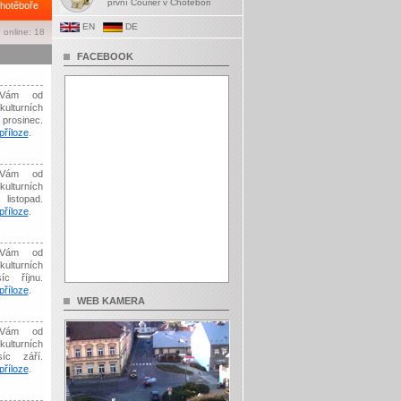
první Courier v Chotěboři
hotěboře
EN
DE
 online: 18
FACEBOOK
Vám od
kulturních
prosinec.
říloze
.
Vám od
kulturních
listopad.
říloze
.
Vám od
kulturních
íc říjnu.
říloze
.
WEB KAMERA
Vám od
kulturních
síc září.
říloze
.