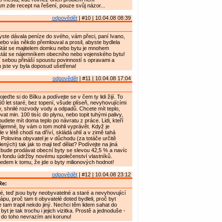
 zde recept na řešení, pouze svůj názor...
odpovědět
| #10 | 10.04.08 08:39
yste dávala peníze do svého, vám přeci, paní Ivano,
Nebo vás někdo přemlouval a prosil, abyste bydlela
Stát se majitelem domku nebo bytu je mnohem
stát se nájemníkem obecního nebo vojenského bytu!
í sebou přináší spoustu povinností s opravami a
 jste vy byla doposud ušetřena!
odpovědět
| #11 | 10.04.08 17:04
jeďte si do Bílku a podívejte se v čem ty lidi žijí. To
60 let staré, bez topení, všude plíseň, nevyhovujícími
y, shnilé rozvody vody a odpadů. Chcete mít teplo,
vat min. 100 tisíc do plynu, nebo topit tuhými palivy,
udete mít doma teplo po návratu z práce. Lidi, kteří
 nájemné, by vám o tom mohli vyprávět. Když je
 v létě chodí na dříví, skládá uhlí a v zimě tahá
 Polovina obyvatel je v důchodu (za totáče určitě
lených) tak jak to maji teď dělat? Podívejte na jiná
 bude prodávat obecní byty se slevou 42,5 % a navíc
o fondu údržby novému společenství vlastníků.
edem k tomu, že jde o byty milionových hodnot!
odpovědět
| #12 | 10.04.08 23:12
Re:
é, teď jsou byty neobyvatelné a staré a nevyhovující
pu, proč tam ti obyvatelé doted bydleli, proč byt
e tam trapil nekdo jiný. Nechci těm lidem sahat do
byt je tak trochu i jejich vizitka. Prostě a jednoduše -
k do toho nevrazím ani korunu!