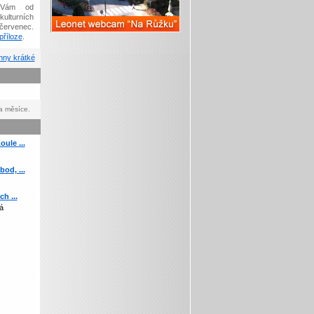
Vám od
kulturních
červenec.
říloze
.
ny krátké
a měsíce.
ule ...
od, ...
h ...
á