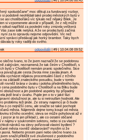
odpovědět
| #8 | 10.04.08 08:45
ený spoluobčane" moc děkuji za fundovaný rozbor,
te si podobně neohlídali také prodej městských bytů v
 se asi chotěbořáků víc týkalo než nějaký Bílek. Je
ten si vzpomenete akorát v případě, že z něj může
 odtud napříkld za poslední roky zmizela veškerá
 Vás zase tolik netýká. A že se prodej bytů začíná
 nyní za to opravdu nejsme odpovědní. Víc než
různí správci předávají jak horký brambor. Taky bych
dávala ty roky raději do svého.
wak
odpovědět
| #9 | 10.04.08 09:52
o slečno Ivano, to že jsem naznačil že se podobnou
sně zabývám, neznamená že tak činím v Chotěboři, s
ních bytů v Chotěboři nemám pranic společného. Sice
a považuji,ale cesta života mne zavála jinam. A
la vycházet nějakou procentuální částí z tržního
ho na základě znaleckého posudku, bude v tomto
stě rovněž brána v úvaku i poloha předmětného bytu,
 cena podobného bytu v Chotěboři a na Bílku bude
ní obslužnost a jim podobné aspekty by případný
la jistě bral v úvahu. Pujde jen o to v jaké fázi
ravní obslužnost je, ale tu si netroufám hodnotit. Ale
ro problému leži jinde. Ze strany najemců je či bude
 o co nejnižší cenu, ale snažte se také pochopit
občanů města. Nájemník dejme tomu koupí od města
lovinu tržního ocenění, sleva se může pohybovat až v
 ( pozor je to jen příklad ), ale co ostatní občané
lí v nájmu v soukromém sektoru, nebo si za vlastní
hkoli nároků na slevy pořizovali vlastní bydlení ?
čané města rovněž obdarováni? myslím si že
 jasná. Neberto prosim paní nebo slečno Ivano za
n jsem snažil přiblížit své zkušenosti z podobného
ho města, kde rovněž onen problém není