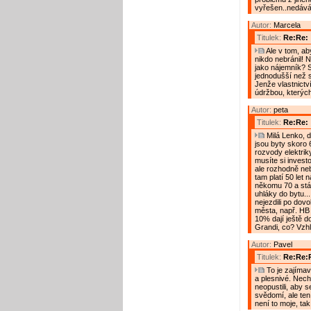
vyřešen..nedávám
Autor:
Marcela
Titulek:
Re:Re:
Ale v tom, ab
nikdo nebránil! 
jako nájemník? 
jednodušší než 
Jenže vlastnictv
údržbou, kterých
Autor:
peta
Titulek:
Re:Re:
Milá Lenko, do
jsou byty skoro 
rozvody elektrik
musíte si investo
ale rozhodně neb
tam platí 50 let
někomu 70 a stále
uhláky do bytu...
nejezdili po dovo
města, např. HB
10% dají ještě d
Grandi, co? Vzhl
Autor:
Pavel
Titulek:
Re:Re:
To je zajímav
a plesnivé. Nechá
neopustili, aby s
svědomí, ale ten 
není to moje, ta