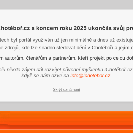
iChotěboř.cz s koncem roku 2025 ukončila svůj p
tech byl portál využíván už jen minimálně a dnes už existu
ne zdrojů, kde lze snadno sledovat dění v Chotěboři a jejím o
 autorům, čtenářům a partnerům, kteří projekt po celou dob
ěl někdo zájem dál rozvíjet původní myšlenku iChotěboř.cz
když se nám ozve na
info@ichotebor.cz
.
Skrýt oznámení