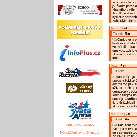
se zavděčila oh
jakékoliv pomoci
vlastního bydlení
Jezdili na dovole
bydlet v parádní
vojenské nájemn
Autor:
Lenka
Titulek:
Re:
Omlouvám se,
bydlení za hubič
ve městě. Jinak 
otázkou, zda byd
vlastní. To vlast
moje.
Autor:
Petr
Titulek:
Nejsmutnější je 
spousta lidí,kter
dostali byt,pak š
užívali a užívají 
cena zdá vysoká.
současnejma náj
koupěji nastrčen
ticíc dráž.Mysli
sledovat,budo to 
Autor:
Pepan
Titulek:
Re:
Internetové aplikace
Tak jsem to n
zastupitelstvo, 
na zastupitelstvo 
Městská knihovna Chotěboř
Za chvíli určitě