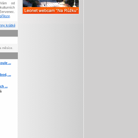
Vám od
kulturních
červenec.
říloze
.
ny krátké
a měsíce.
ule ...
od, ...
h ...
á