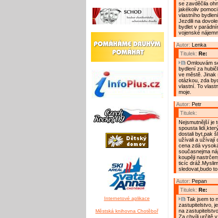
se zavděčila oh
jakékoliv pomoci
vlastního bydlení
Jezdili na dovole
bydlet v parádní
vojenské nájemn
Autor:
Lenka
Titulek:
Re:
Omlouvám se,
bydlení za hubič
ve městě. Jinak 
otázkou, zda byd
vlastní. To vlast
moje.
Autor:
Petr
Titulek:
Nejsmutnější je 
spousta lidí,kter
dostali byt,pak š
užívali a užívají 
cena zdá vysoká.
současnejma náj
koupěji nastrčen
ticíc dráž.Mysli
sledovat,budo to 
Autor:
Pepan
Titulek:
Re:
Internetové aplikace
Tak jsem to n
zastupitelstvo, 
na zastupitelstvo 
Městská knihovna Chotěboř
Za chvíli určitě