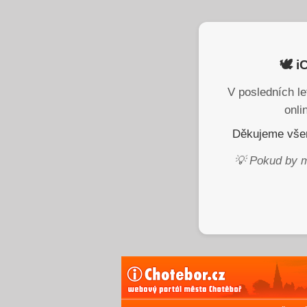
🕊️ 
V posledních le
onli
Děkujeme všem
💡 Pokud by m