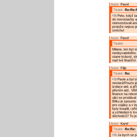
Autor:
Pavel
Titulek:
Re:Re:
Peto, když tam
do novostavby a t
neinvestovali an
protože nejsou je
smíchu!
Autor:
Pavel
Titulek:
Milane, ten byt s
neobyvatelného a
stane krásný, sl
nad tvé finanční
Autor:
Filip
Titulek:
Re:
Pavle a byl s
nestará!Pouze je
izolace atd. a př
plísním atd.. Vě
finance na rekons
ulici se prodával
Bílku je spousta
pro vojáky a v by
byty koupili, i p
a vzhledem k tr
důchodců? To j
Autor:
Karel
Titulek:
Re:Re:
Ja bych se po