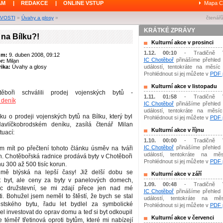
ÁM
|
REDAKCE
|
ONLINE VSTUP
Mapa C
AVOSTI
»
Úvahy a glosy
»
čtenářů
KRÁTKÉ ZPRÁVY
na Bílku?!
Kulturní akce v prosinci
1.12. 00:10
- Tradičně 
um:
9. duben 2008, 09:12
IC Chotěboř
přinášíme přehled 
or:
Milan
ika:
Úvahy a glosy
událostí, tentokráte na měsíc 
Prohlédnout si jej můžete v
PDF p
Kulturní akce v listopadu
boři schválili prodej vojenských bytů -
1.11. 01:58
- Tradičně 
 deník
IC Chotěboř
přinášíme přehled 
událostí, tentokráte na měsíc 
u o prodeji vojenských bytů na Bílku, který byl
Prohlédnout si jej můžete v
PDF p
avlíčkobrodském deníku, zasílá čtenář Milan
Kulturní akce v říjnu
tuací:
1.10. 00:00
- Tradičně 
IC Chotěboř
přinášíme přehled 
ám mít po přečtení tohoto článku úsměv na tváři
událostí, tentokráte na měs
h. Chotěbořská radnice prodává byty v Chotěboři
Prohlédnout si jej můžete v
PDF p
u 300 až 500 tisíc korun.
ě blýská na lepší časy! Již delší dobu se
Kulturní akce v září
t byt, ale ceny za byty v panelových domech,
1.09. 00:48
- Tradičně 
íc družstevní, se mi zdají přece jen nad mé
IC Chotěboř
přinášíme přehled 
i. Bohužel jsem neměl to štěstí, že bych se stal
událostí, tentokráte na mě
tského bytu, řadu let bydlel za symbolické
Prohlédnout si jej můžete v
PDF p
 investovat do oprav domu a teď si byt odkoupil
Kulturní akce v červenci
e téměř třetinová oproti bytům, které mi nabízejí