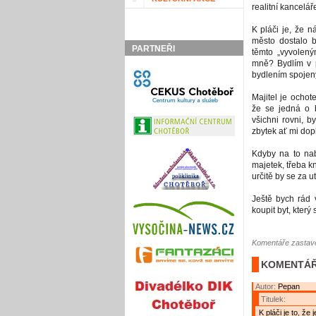
realitní kancelář
K pláči je, že n
město dostalo 
PARTNEŘI
těmto „vyvolen
mně? Bydlím v p
bydlením spojeny,
Majitel je ochot
že se jedná o b
všichni rovni, b
zbytek ať mi dopl
Kdyby na to nab
majetek, třeba k
určitě by se za u
Ještě bych rád 
koupit byt, kter
Komentáře zastave
KOMENTÁŘ
Autor:
Pepan
Titulek:
K pláči je to, že