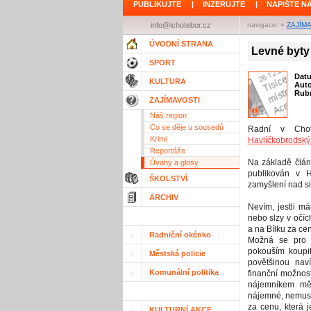
PUBLIKUJTE
|
INZERUJTE
|
NAPIŠTE N
info@ichotebor.cz
navigace: »
ZAJÍM
ÚVODNÍ STRANA
Levné byty 
SPORT
Dat
KULTURA
Aut
Rubr
ZAJÍMAVOSTI
Náš region
Co se děje u sousedů
Radní v Chotě
Krimi
Havlíčkobrodský
Reportáže
Na základě článk
Úvahy a glosy
publikován v H
ŠKOLSTVÍ
zamyšlení nad si
ARCHIV
Nevím, jestli m
nebo slzy v očíc
a na Bílku za cen
Radniční okénko
Možná se pro m
pokouším koupi
Městská policie
povětšinou nav
Komunální politika
finanční možnost
nájemníkem měs
nájemné, nemusel
za cenu, která j
KULTURNÍ AKCE