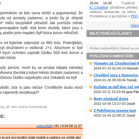
e.
26.06. 16:48
- Tradičně 
IC Chotěboř
přinášíme přehled 
událostí, tentokráte na měsíc 
ájemníkům se tato cena nelíbí a argumentují, že
Prohlédnout si jej můžete v
PDF p
byty od armády zadarmo, a proto by je zřejmě
ým“ mělo bezplatně převést! Jak pomůže město
Všech
ronajatém bytě, kde krom služeb, které jsou s
 platím jeho majiteli čtyři tisíce korun měsíčně.
NEJČTENĚJŠÍ ČLÁNKY
en mi byteček odprodat za 980 tisíc. Podotýkám,
yt družstevní o velikosti 2+1. Abychom si byli
Pořadí nejčtenějších článků za dv
yl bych ochoten zaplatit částku 500 tisíc korun a
POSLEDNÍ KOMENTÁŘE
atí město.
Výsledky 24. Chotěbořské Ko
yly peníze, mohl by se prodat nějaký městský
2024-07-15 01:04:14
Hansek
nihovna (beztak ji kdysi město dostalo zadarmo) a
Chotěboř veze z Humpolce b
trženou částku uspokojilo více čekatelů na byt!
2024-01-30 08:58:06
Tomáš
Kočkám se daří lépe než jejic
věděl, zda si jako občan Chotěboře budu moct
2022-10-11 21:53:56
jana Piln
ý si nájemník neodkoupí?
Body zůstávají doma
2022-10-09 13:27:03
Josef
ny, již není možno komentovat.
Z Pelhřimova vezeme bod
2022-10-04 21:08:31
Josef
E:
odpovědět
| #1 | 9.04.08 11:27
 je to prý pro bydlící stále hodně a radnice se určitě aby