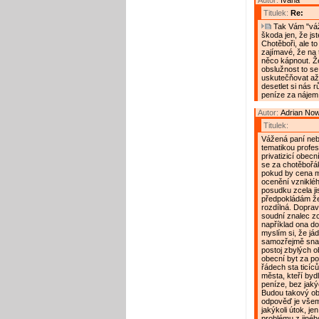
Autor:
Ivana
Titulek:
Re:
Tak Vám "váž
škoda jen, že js
Chotěboři, ale to
zajímavé, že na 
něco kápnout. Že
obslužnost to se
uskutečňovat až
desetlet si nás 
peníze za nájem 
Autor:
Adrian No
Titulek:
Vážená paní neb
tematikou profe
privatizicí obec
se za chotěbořák
pokud by cena mě
ocenění vzniklé
posudku zcela ji
předpokládám že
rozdílná. Doprav
soudní znalec zce
například ona dop
myslím si, že jád
samozřejmě snaha
postoj zbylých 
obecní byt za po
řádech sta ticíců
města, kteří byd
peníze, bez jakýc
Budou takový ob
odpověď je všem
jakýkoli útok, je
problému z jiné