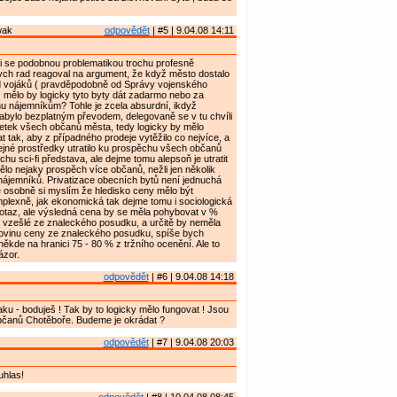
wak
odpovědět
| #5 | 9.04.08 14:11
i se podobnou problematikou trochu profesně
ch rad reagoval na argument, že když město dostalo
 vojáků ( pravděpodobně od Správy vojenského
 mělo by logicky tyto byty dát zadarmo nebo za
u nájemníkům? Tohle je zcela absurdní, ikdyž
abylo bezplatným převodem, delegovaně se v tu chvíli
jetek všech občanů města, tedy logicky by mělo
 tak, aby z případného prodeje vytěžilo co nejvíce, a
ejné prostředky utratilo ku prospěchu všech občanů
chu sci-fi představa, ale dejme tomu alepsoň je utratit
ělo nejaky prospěch více občanů, nežli jen několik
 nájemníků. Privatizace obecních bytů není jednuchá
e osobně si myslím že hledisko ceny mělo být
lexně, jak ekonomická tak dejme tomu i sociologická
potaz, ale výsledná cena by se měla pohybovat v %
 vzešlé ze znaleckého posudku, a určitě by neměla
lovinu ceny ze znaleckého posudku, spíše bych
někde na hranici 75 - 80 % z tržního ocenění. Ale to
ázor.
odpovědět
| #6 | 9.04.08 14:18
u - boduješ ! Tak by to logicky mělo fungovat ! Jsou
občanů Chotěboře. Budeme je okrádat ?
odpovědět
| #7 | 9.04.08 20:03
uhlas!