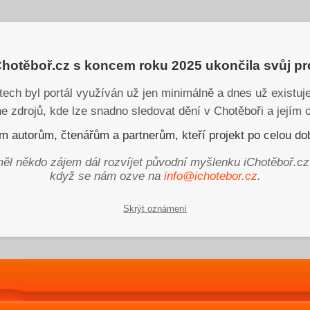
iChotěboř.cz s koncem roku 2025 ukončila svůj p
tech byl portál využíván už jen minimálně a dnes už existu
ne zdrojů, kde lze snadno sledovat dění v Chotěboři a jejím o
 autorům, čtenářům a partnerům, kteří projekt po celou dob
ěl někdo zájem dál rozvíjet původní myšlenku iChotěboř.cz
když se nám ozve na
info@ichotebor.cz
.
Skrýt oznámení