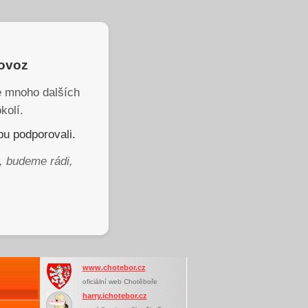
rovoz
je mnoho dalších
kolí.
u podporovali.
, budeme rádi,
www.chotebor.cz
oficiální web Chotěboře
harry.ichotebor.cz