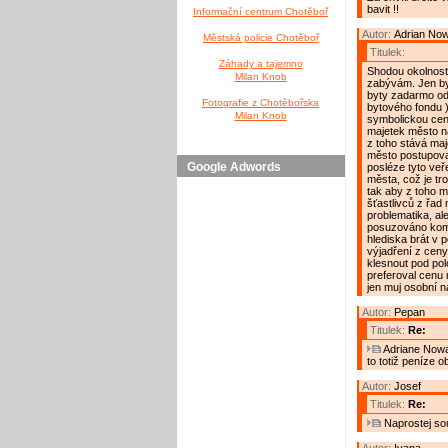
bavit !!
Informační centrum Chotěboř
Autor:
Adrian No
Městská policie Chotěboř
Titulek:
Záhady a tajemno
Shodou okolnost
Milan Knob
zabývám. Jen by
byty zadarmo od
Fotografie z Chotěbořska
bytového fondu )
Milan Knob
symbolickou cen
majetek město n
z toho stává ma
město postupovat
Google Adwords
posléze tyto veř
města, což je tro
tak aby z toho m
šťastlivců z řad
problematika, al
posuzováno komp
hlediska brát v 
výjadření z ceny
klesnout pod po
preferoval cenu 
jen muj osobní n
Autor:
Pepan
Titulek:
Re:
Adriane Nowak
to totiž peníze 
Autor:
Josef
Titulek:
Re:
Naprostej so