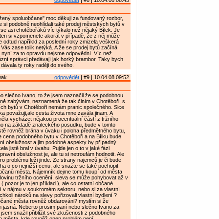
odpovědět
| #8 | 10.04.08 08:45
ený spoluobčane" moc děkuji za fundovaný rozbor,
te si podobně neohlídali také prodej městských bytů v
 se asi chotěbořáků víc týkalo než nějaký Bílek. Je
ten si vzpomenete akorát v případě, že z něj může
 odtud napříkld za poslední roky zmizela veškerá
 Vás zase tolik netýká. A že se prodej bytů začíná
 nyní za to opravdu nejsme odpovědní. Víc než
různí správci předávají jak horký brambor. Taky bych
dávala ty roky raději do svého.
wak
odpovědět
| #9 | 10.04.08 09:52
o slečno Ivano, to že jsem naznačil že se podobnou
sně zabývám, neznamená že tak činím v Chotěboři, s
ních bytů v Chotěboři nemám pranic společného. Sice
a považuji,ale cesta života mne zavála jinam. A
la vycházet nějakou procentuální částí z tržního
ho na základě znaleckého posudku, bude v tomto
stě rovněž brána v úvaku i poloha předmětného bytu,
 cena podobného bytu v Chotěboři a na Bílku bude
ní obslužnost a jim podobné aspekty by případný
la jistě bral v úvahu. Pujde jen o to v jaké fázi
ravní obslužnost je, ale tu si netroufám hodnotit. Ale
ro problému leži jinde. Ze strany najemců je či bude
 o co nejnižší cenu, ale snažte se také pochopit
občanů města. Nájemník dejme tomu koupí od města
lovinu tržního ocenění, sleva se může pohybovat až v
 ( pozor je to jen příklad ), ale co ostatní občané
lí v nájmu v soukromém sektoru, nebo si za vlastní
hkoli nároků na slevy pořizovali vlastní bydlení ?
čané města rovněž obdarováni? myslím si že
 jasná. Neberto prosim paní nebo slečno Ivano za
n jsem snažil přiblížit své zkušenosti z podobného
ho města, kde rovněž onen problém není