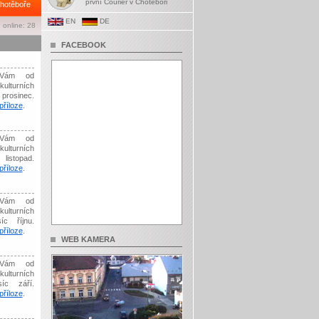
první Courier v Chotěboři
hotěboře
EN
DE
 online: 28
FACEBOOK
Vám od
kulturních
prosinec.
říloze
.
Vám od
kulturních
listopad.
říloze
.
Vám od
kulturních
íc říjnu.
říloze
.
WEB KAMERA
Vám od
kulturních
síc září.
říloze
.