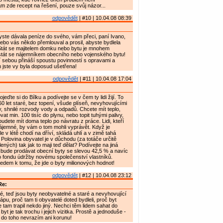
 zde recept na řešení, pouze svůj názor...
odpovědět
| #10 | 10.04.08 08:39
yste dávala peníze do svého, vám přeci, paní Ivano,
Nebo vás někdo přemlouval a prosil, abyste bydlela
Stát se majitelem domku nebo bytu je mnohem
stát se nájemníkem obecního nebo vojenského bytu!
í sebou přináší spoustu povinností s opravami a
 jste vy byla doposud ušetřena!
odpovědět
| #11 | 10.04.08 17:04
jeďte si do Bílku a podívejte se v čem ty lidi žijí. To
60 let staré, bez topení, všude plíseň, nevyhovujícími
y, shnilé rozvody vody a odpadů. Chcete mít teplo,
vat min. 100 tisíc do plynu, nebo topit tuhými palivy,
udete mít doma teplo po návratu z práce. Lidi, kteří
 nájemné, by vám o tom mohli vyprávět. Když je
 v létě chodí na dříví, skládá uhlí a v zimě tahá
 Polovina obyvatel je v důchodu (za totáče určitě
lených) tak jak to maji teď dělat? Podívejte na jiná
 bude prodávat obecní byty se slevou 42,5 % a navíc
o fondu údržby novému společenství vlastníků.
edem k tomu, že jde o byty milionových hodnot!
odpovědět
| #12 | 10.04.08 23:12
Re:
é, teď jsou byty neobyvatelné a staré a nevyhovující
pu, proč tam ti obyvatelé doted bydleli, proč byt
e tam trapil nekdo jiný. Nechci těm lidem sahat do
byt je tak trochu i jejich vizitka. Prostě a jednoduše -
k do toho nevrazím ani korunu!