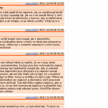
odpovědět
| #13 | 10.04.08 23:29
Re:
 ti lidé platili 50 let nájemné, tak se nastěhovali téměř
y byty vypadají tak, jak se o ně starali! Mnozí z nich
i pár korun do plechovky s barvou, aby si natřeli okna,
jich a až shnijou, on je někdo vymění. Vždyť je to k
odpovědět
| #14 | 10.04.08 23:46
i určitě budeš moci koupit, ale z plesnivého,
 zchátralého domu o který se nikdo leta nestaral se
unný, zděný byt v osobním vlastnictví s tržní cenou
 možnosti.
odpovědět
| #15 | 11.04.08 00:25
i tam někdy?nikdo tu nepíše, že se o byty nikdo
 poznamenáno, že byty jsou bez vyhovujícího topení,
ímotopy byt nedokážeš vytopit tak, aby si zabránil
tšina nájemníků jsou důchodci a ty nejenže nemají
trukci, ale ani sílu! Další věcí je fakt, že v houbové
 byt za 80tis. korun a na Bílku za 200 a vejš. Přitom na
 důchodkyn po vojácích a důchodců, kteří pracovali
tech dožívají. Tyto lidé těžko najdou statisíce, aby si
řes to, že do nich investovali statisíce za předešlé roky
valému pobytu mají odkupní právo. Rozšíříte domov
sem zvědav.
odpovědět
| #16 | 11.04.08 06:55
rád neotačel po tom, co bylo před lety. To bych se