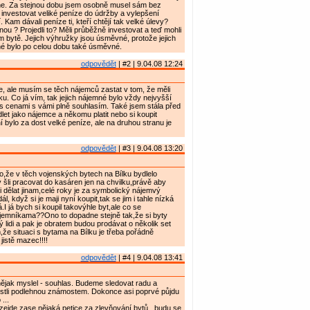
ne. Za stejnou dobu jsem osobně musel sám bez
 investovat veliké peníze do údržby a vylepšení
. Kam dávali peníze ti, kteří chtějí tak velké úlevy?
nou ? Projedli to? Měli průběžně investovat a teď mohli
m bytě. Jejich výhružky jsou úsměvné, protože jejich
é bylo po celou dobu také úsměvné.
odpovědět
| #2 | 9.04.08 12:24
 ale musím se těch nájemců zastat v tom, že měli
ku. Co já vím, tak jejich nájemné bylo vždy nejvyšší
s cenami s vámi plně souhlasím. Také jsem stála před
let jako nájemce a někomu platit nebo si koupit
ní bylo za dost velké peníze, ale na druhou stranu je
odpovědět
| #3 | 9.04.08 13:20
to,že v těch vojenských bytech na Bílku bydlelo
ý šli pracovat do kasáren jen na chvilku,právě aby
li dělat jinam,celé roky je za symbolický nájemvý
dál, když si je maji nyní koupit,tak se jim i tahle nízká
I já bych si koupil takovýhle byt,ale co se
emníkama??Ono to dopadne stejně tak,že si byty
ý lidi a pak je obratem budou prodávat o několik set
m,že situaci s bytama na Bílku je třeba pořádně
jistě mazec!!!!
odpovědět
| #4 | 9.04.08 13:41
ějak myslel - souhlas. Budeme sledovat radu a
jestli podlehnou známostem. Dokonce asi poprvé půjdu
...
 vzejde zase nějaká petice za zlevňování bytů , budu se