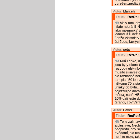
vyřešen..nedávám
Autor:
Marcela
Titulek:
Re:Re:
Ale v tom, ab
nikdo nebránil! 
jako nájemník? 
jednodušší než 
Jenže vlastnictv
údržbou, kterých
Autor:
peta
Titulek:
Re:Re:
Milá Lenko, do
jsou byty skoro 
rozvody elektrik
musíte si investo
ale rozhodně neb
tam platí 50 let
někomu 70 a stále
uhláky do bytu...
nejezdili po dovo
města, např. HB
10% dají ještě d
Grandi, co? Vzhl
Autor:
Pavel
Titulek:
Re:Re:
To je zajímav
a plesnivé. Nechá
neopustili, aby s
svědomí, ale ten 
není to moje, ta