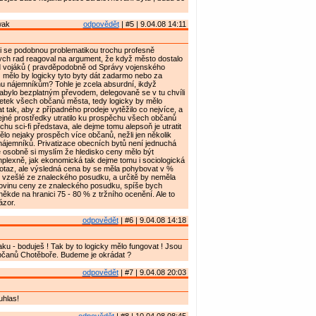
wak
odpovědět
| #5 | 9.04.08 14:11
i se podobnou problematikou trochu profesně
ch rad reagoval na argument, že když město dostalo
 vojáků ( pravděpodobně od Správy vojenského
 mělo by logicky tyto byty dát zadarmo nebo za
u nájemníkům? Tohle je zcela absurdní, ikdyž
abylo bezplatným převodem, delegovaně se v tu chvíli
jetek všech občanů města, tedy logicky by mělo
 tak, aby z případného prodeje vytěžilo co nejvíce, a
ejné prostředky utratilo ku prospěchu všech občanů
chu sci-fi představa, ale dejme tomu alepsoň je utratit
ělo nejaky prospěch více občanů, nežli jen několik
 nájemníků. Privatizace obecních bytů není jednuchá
e osobně si myslím že hledisko ceny mělo být
lexně, jak ekonomická tak dejme tomu i sociologická
potaz, ale výsledná cena by se měla pohybovat v %
 vzešlé ze znaleckého posudku, a určitě by neměla
lovinu ceny ze znaleckého posudku, spíše bych
někde na hranici 75 - 80 % z tržního ocenění. Ale to
ázor.
odpovědět
| #6 | 9.04.08 14:18
u - boduješ ! Tak by to logicky mělo fungovat ! Jsou
občanů Chotěboře. Budeme je okrádat ?
odpovědět
| #7 | 9.04.08 20:03
uhlas!