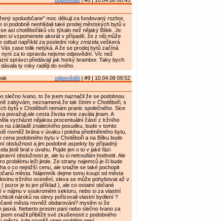
odpovědět
| #8 | 10.04.08 08:45
ený spoluobčane" moc děkuji za fundovaný rozbor,
te si podobně neohlídali také prodej městských bytů v
 se asi chotěbořáků víc týkalo než nějaký Bílek. Je
ten si vzpomenete akorát v případě, že z něj může
 odtud napříkld za poslední roky zmizela veškerá
 Vás zase tolik netýká. A že se prodej bytů začíná
 nyní za to opravdu nejsme odpovědní. Víc než
různí správci předávají jak horký brambor. Taky bych
dávala ty roky raději do svého.
wak
odpovědět
| #9 | 10.04.08 09:52
o slečno Ivano, to že jsem naznačil že se podobnou
sně zabývám, neznamená že tak činím v Chotěboři, s
ních bytů v Chotěboři nemám pranic společného. Sice
a považuji,ale cesta života mne zavála jinam. A
la vycházet nějakou procentuální částí z tržního
ho na základě znaleckého posudku, bude v tomto
stě rovněž brána v úvaku i poloha předmětného bytu,
 cena podobného bytu v Chotěboři a na Bílku bude
ní obslužnost a jim podobné aspekty by případný
la jistě bral v úvahu. Pujde jen o to v jaké fázi
ravní obslužnost je, ale tu si netroufám hodnotit. Ale
ro problému leži jinde. Ze strany najemců je či bude
 o co nejnižší cenu, ale snažte se také pochopit
občanů města. Nájemník dejme tomu koupí od města
lovinu tržního ocenění, sleva se může pohybovat až v
 ( pozor je to jen příklad ), ale co ostatní občané
lí v nájmu v soukromém sektoru, nebo si za vlastní
hkoli nároků na slevy pořizovali vlastní bydlení ?
čané města rovněž obdarováni? myslím si že
 jasná. Neberto prosim paní nebo slečno Ivano za
n jsem snažil přiblížit své zkušenosti z podobného
ho města, kde rovněž onen problém není