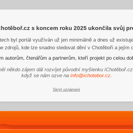
iChotěboř.cz s koncem roku 2025 ukončila svůj p
tech byl portál využíván už jen minimálně a dnes už existu
ne zdrojů, kde lze snadno sledovat dění v Chotěboři a jejím o
 autorům, čtenářům a partnerům, kteří projekt po celou dob
ěl někdo zájem dál rozvíjet původní myšlenku iChotěboř.cz
když se nám ozve na
info@ichotebor.cz
.
Skrýt oznámení