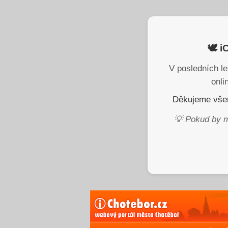
🕊️ 
V posledních le
onli
Děkujeme všem
💡 Pokud by m