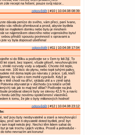
 zde recept na řešení, pouze svůj názor...
odpovědět
| #10 | 10.04.08 08:39
yste dávala peníze do svého, vám přeci, paní Ivano,
Nebo vás někdo přemlouval a prosil, abyste bydlela
Stát se majitelem domku nebo bytu je mnohem
stát se nájemníkem obecního nebo vojenského bytu!
í sebou přináší spoustu povinností s opravami a
 jste vy byla doposud ušetřena!
odpovědět
| #11 | 10.04.08 17:04
jeďte si do Bílku a podívejte se v čem ty lidi žijí. To
60 let staré, bez topení, všude plíseň, nevyhovujícími
y, shnilé rozvody vody a odpadů. Chcete mít teplo,
vat min. 100 tisíc do plynu, nebo topit tuhými palivy,
udete mít doma teplo po návratu z práce. Lidi, kteří
 nájemné, by vám o tom mohli vyprávět. Když je
 v létě chodí na dříví, skládá uhlí a v zimě tahá
 Polovina obyvatel je v důchodu (za totáče určitě
lených) tak jak to maji teď dělat? Podívejte na jiná
 bude prodávat obecní byty se slevou 42,5 % a navíc
o fondu údržby novému společenství vlastníků.
edem k tomu, že jde o byty milionových hodnot!
odpovědět
| #12 | 10.04.08 23:12
Re:
é, teď jsou byty neobyvatelné a staré a nevyhovující
pu, proč tam ti obyvatelé doted bydleli, proč byt
e tam trapil nekdo jiný. Nechci těm lidem sahat do
byt je tak trochu i jejich vizitka. Prostě a jednoduše -
k do toho nevrazím ani korunu!