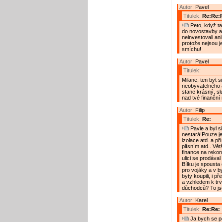
Autor:
Pavel
Titulek:
Re:Re:
Peto, když tam
do novostavby a t
neinvestovali an
protože nejsou je
smíchu!
Autor:
Pavel
Titulek:
Milane, ten byt s
neobyvatelného a
stane krásný, sl
nad tvé finanční
Autor:
Filip
Titulek:
Re:
Pavle a byl s
nestará!Pouze je
izolace atd. a př
plísním atd.. Vě
finance na rekons
ulici se prodával
Bílku je spousta
pro vojáky a v by
byty koupili, i p
a vzhledem k tr
důchodců? To j
Autor:
Karel
Titulek:
Re:Re:
Ja bych se po