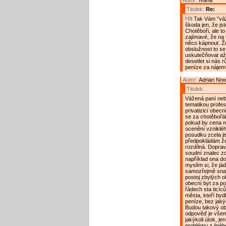
Autor:
Ivana
Titulek:
Re:
Tak Vám "váž
škoda jen, že js
Chotěboři, ale to
zajímavé, že na 
něco kápnout. Že
obslužnost to se
uskutečňovat až
desetlet si nás 
peníze za nájem 
Autor:
Adrian No
Titulek:
Vážená paní neb
tematikou profe
privatizicí obec
se za chotěbořák
pokud by cena mě
ocenění vzniklé
posudku zcela ji
předpokládám že
rozdílná. Doprav
soudní znalec zce
například ona dop
myslím si, že jád
samozřejmě snaha
postoj zbylých 
obecní byt za po
řádech sta ticíců
města, kteří byd
peníze, bez jakýc
Budou takový ob
odpověď je všem
jakýkoli útok, je
problému z jiné