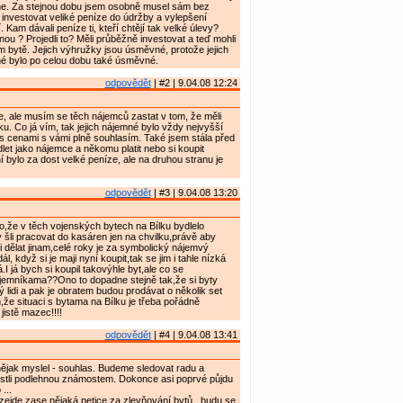
ne. Za stejnou dobu jsem osobně musel sám bez
 investovat veliké peníze do údržby a vylepšení
. Kam dávali peníze ti, kteří chtějí tak velké úlevy?
nou ? Projedli to? Měli průběžně investovat a teď mohli
m bytě. Jejich výhružky jsou úsměvné, protože jejich
é bylo po celou dobu také úsměvné.
odpovědět
| #2 | 9.04.08 12:24
 ale musím se těch nájemců zastat v tom, že měli
ku. Co já vím, tak jejich nájemné bylo vždy nejvyšší
s cenami s vámi plně souhlasím. Také jsem stála před
let jako nájemce a někomu platit nebo si koupit
ní bylo za dost velké peníze, ale na druhou stranu je
odpovědět
| #3 | 9.04.08 13:20
to,že v těch vojenských bytech na Bílku bydlelo
ý šli pracovat do kasáren jen na chvilku,právě aby
li dělat jinam,celé roky je za symbolický nájemvý
dál, když si je maji nyní koupit,tak se jim i tahle nízká
I já bych si koupil takovýhle byt,ale co se
emníkama??Ono to dopadne stejně tak,že si byty
ý lidi a pak je obratem budou prodávat o několik set
m,že situaci s bytama na Bílku je třeba pořádně
jistě mazec!!!!
odpovědět
| #4 | 9.04.08 13:41
ějak myslel - souhlas. Budeme sledovat radu a
jestli podlehnou známostem. Dokonce asi poprvé půjdu
...
 vzejde zase nějaká petice za zlevňování bytů , budu se