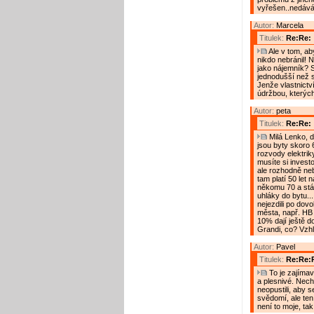
vyřešen..nedávám
Autor:
Marcela
Titulek:
Re:Re:
Ale v tom, ab
nikdo nebránil! 
jako nájemník? 
jednodušší než 
Jenže vlastnictv
údržbou, kterých
Autor:
peta
Titulek:
Re:Re:
Milá Lenko, do
jsou byty skoro 
rozvody elektrik
musíte si investo
ale rozhodně neb
tam platí 50 let
někomu 70 a stále
uhláky do bytu...
nejezdili po dovo
města, např. HB
10% dají ještě d
Grandi, co? Vzhl
Autor:
Pavel
Titulek:
Re:Re:
To je zajímav
a plesnivé. Nechá
neopustili, aby s
svědomí, ale ten 
není to moje, ta