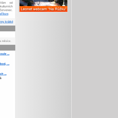
Vám od
kulturních
červenec.
říloze
.
ny krátké
a měsíce.
ule ...
od, ...
h ...
á