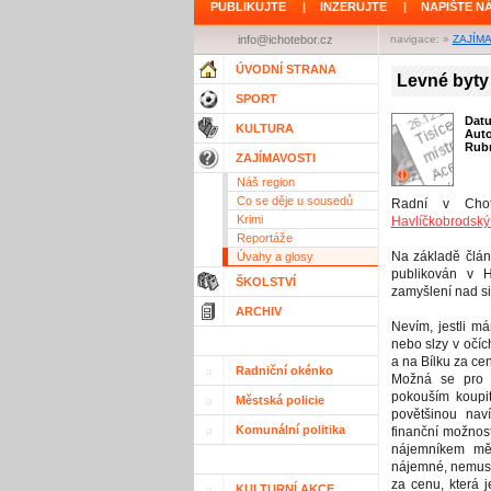
PUBLIKUJTE
|
INZERUJTE
|
NAPIŠTE N
info@ichotebor.cz
navigace: »
ZAJÍM
ÚVODNÍ STRANA
Levné byty 
SPORT
Dat
KULTURA
Aut
Rubr
ZAJÍMAVOSTI
Náš region
Co se děje u sousedů
Radní v Chotě
Krimi
Havlíčkobrodský
Reportáže
Na základě článk
Úvahy a glosy
publikován v H
ŠKOLSTVÍ
zamyšlení nad si
ARCHIV
Nevím, jestli m
nebo slzy v očíc
a na Bílku za cen
Radniční okénko
Možná se pro m
pokouším koupi
Městská policie
povětšinou nav
Komunální politika
finanční možnost
nájemníkem měs
nájemné, nemusel
za cenu, která j
KULTURNÍ AKCE