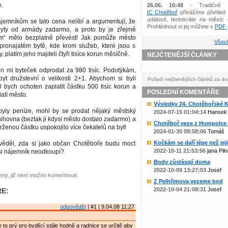
e.
26.06. 16:48
- Tradičně 
IC Chotěboř
přinášíme přehled 
událostí, tentokráte na měsíc 
ájemníkům se tato cena nelíbí a argumentují, že
Prohlédnout si jej můžete v
PDF p
byty od armády zadarmo, a proto by je zřejmě
ým“ mělo bezplatně převést! Jak pomůže město
Všech
ronajatém bytě, kde krom služeb, které jsou s
 platím jeho majiteli čtyři tisíce korun měsíčně.
NEJČTENĚJŠÍ ČLÁNKY
en mi byteček odprodat za 980 tisíc. Podotýkám,
yt družstevní o velikosti 2+1. Abychom si byli
Pořadí nejčtenějších článků za dv
yl bych ochoten zaplatit částku 500 tisíc korun a
POSLEDNÍ KOMENTÁŘE
atí město.
Výsledky 24. Chotěbořské Ko
yly peníze, mohl by se prodat nějaký městský
2024-07-15 01:04:14
Hansek
nihovna (beztak ji kdysi město dostalo zadarmo) a
Chotěboř veze z Humpolce b
trženou částku uspokojilo více čekatelů na byt!
2024-01-30 08:58:06
Tomáš
Kočkám se daří lépe než jejic
věděl, zda si jako občan Chotěboře budu moct
2022-10-11 21:53:56
jana Piln
ý si nájemník neodkoupí?
Body zůstávají doma
2022-10-09 13:27:03
Josef
ny, již není možno komentovat.
Z Pelhřimova vezeme bod
2022-10-04 21:08:31
Josef
E:
odpovědět
| #1 | 9.04.08 11:27
 je to prý pro bydlící stále hodně a radnice se určitě aby