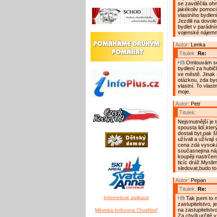
se zavděčila oh
jakékoliv pomoci
vlastního bydlení
Jezdili na dovole
bydlet v parádní
vojenské nájemn
Autor:
Lenka
Titulek:
Re:
Omlouvám se,
bydlení za hubič
ve městě. Jinak 
otázkou, zda byd
vlastní. To vlast
moje.
Autor:
Petr
Titulek:
Nejsmutnější je 
spousta lidí,kter
dostali byt,pak š
užívali a užívají 
cena zdá vysoká.
současnejma náj
koupěji nastrčen
ticíc dráž.Mysli
sledovat,budo to 
Autor:
Pepan
Titulek:
Re:
Internetové aplikace
Tak jsem to n
zastupitelstvo, 
na zastupitelstvo 
Městská knihovna Chotěboř
Za chvíli určitě