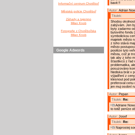
bavit !!
Informační centrum Chotěboř
Autor:
Adrian No
Městská policie Chotěboř
Titulek:
Záhady a tajemno
Shodou okolnost
Milan Knob
zabývám. Jen by
byty zadarmo od
Fotografie z Chotěbořska
bytového fondu )
Milan Knob
symbolickou cen
majetek město n
z toho stává ma
město postupovat
Google Adwords
posléze tyto veř
města, což je tro
tak aby z toho m
šťastlivců z řad
problematika, al
posuzováno komp
hlediska brát v 
výjadření z ceny
klesnout pod po
preferoval cenu 
jen muj osobní n
Autor:
Pepan
Titulek:
Re:
Adriane Nowak
to totiž peníze 
Autor:
Josef
Titulek:
Re:
Naprostej so