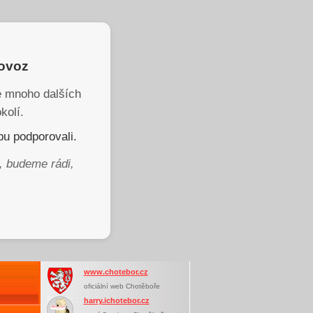
rovoz
je mnoho dalších
kolí.
u podporovali.
, budeme rádi,
www.chotebor.cz
oficiální web Chotěboře
harry.ichotebor.cz