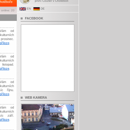
první Courier v Chotěboři
hotěboře
EN
DE
 online: 20
FACEBOOK
Vám od
kulturních
prosinec.
říloze
.
Vám od
kulturních
listopad.
říloze
.
Vám od
kulturních
íc říjnu.
říloze
.
WEB KAMERA
Vám od
kulturních
síc září.
říloze
.