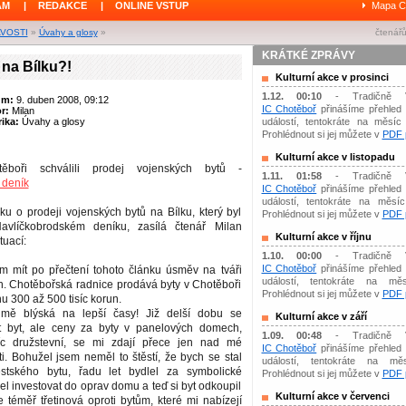
ÁM
|
REDAKCE
|
ONLINE VSTUP
Mapa C
AVOSTI
»
Úvahy a glosy
»
čtenářů
KRÁTKÉ ZPRÁVY
na Bílku?!
Kulturní akce v prosinci
1.12. 00:10
- Tradičně 
um:
9. duben 2008, 09:12
IC Chotěboř
přinášíme přehled 
or:
Milan
ika:
Úvahy a glosy
událostí, tentokráte na měsíc 
Prohlédnout si jej můžete v
PDF p
Kulturní akce v listopadu
boři schválili prodej vojenských bytů -
1.11. 01:58
- Tradičně 
 deník
IC Chotěboř
přinášíme přehled 
událostí, tentokráte na měsíc 
u o prodeji vojenských bytů na Bílku, který byl
Prohlédnout si jej můžete v
PDF p
avlíčkobrodském deníku, zasílá čtenář Milan
Kulturní akce v říjnu
tuací:
1.10. 00:00
- Tradičně 
IC Chotěboř
přinášíme přehled 
ám mít po přečtení tohoto článku úsměv na tváři
událostí, tentokráte na měs
h. Chotěbořská radnice prodává byty v Chotěboři
Prohlédnout si jej můžete v
PDF p
u 300 až 500 tisíc korun.
ě blýská na lepší časy! Již delší dobu se
Kulturní akce v září
t byt, ale ceny za byty v panelových domech,
1.09. 00:48
- Tradičně 
íc družstevní, se mi zdají přece jen nad mé
IC Chotěboř
přinášíme přehled 
i. Bohužel jsem neměl to štěstí, že bych se stal
událostí, tentokráte na mě
tského bytu, řadu let bydlel za symbolické
Prohlédnout si jej můžete v
PDF p
 investovat do oprav domu a teď si byt odkoupil
Kulturní akce v červenci
e téměř třetinová oproti bytům, které mi nabízejí