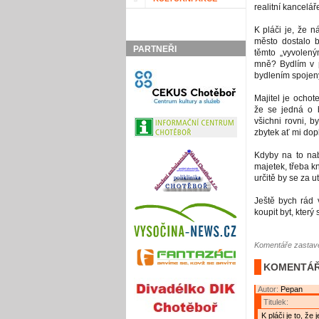
realitní kancelář
K pláči je, že n
město dostalo 
PARTNEŘI
těmto „vyvolen
mně? Bydlím v p
bydlením spojeny,
Majitel je ochot
že se jedná o b
všichni rovni, b
zbytek ať mi dopl
Kdyby na to nab
majetek, třeba k
určitě by se za u
Ještě bych rád 
koupit byt, kter
Komentáře zastave
KOMENTÁŘ
Autor:
Pepan
Titulek:
K pláči je to, že