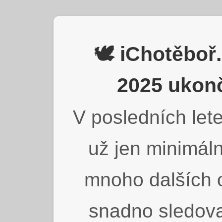
🕊️ iChotěbo
2025 ukonč
V posledních lete
už jen minimáln
mnoho dalších o
snadno sledova