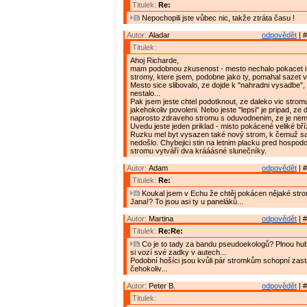
Titulek:
Re:
Nepochopili jste vůbec nic, takže ztráta času !
Autor:
Aladar
odpovědět
| #
Titulek:
Ahoj Richarde,
mam podobnou zkusenost - mesto nechalo pokacet i
stromy, ktere jsem, podobne jako ty, pomahal sazet v
Mesto sice slibovalo, ze dojde k "nahradni vysadbe", 
nestalo...
Pak jsem jeste chtel podotknout, ze daleko vic strom
jakehokoliv povoleni. Nebo jeste "lepsi" je pripad, ze
naprosto zdraveho stromu s oduvodnenim, ze je ne
Uvedu jeste jeden priklad - misto pokácené veliké b
Ruzku mel byt vysazen také nový strom, k čemuž s
nedošlo. Chybejici stin na letnim placku pred hospod
stromu vytváří dva krááásné slunečníky.
Autor:
Adam
odpovědět
| #
Titulek:
Re:
Koukal jsem v Echu že chtěj pokácen nějaké strom
Jana!? To jsou asi ty u paneláků...
Autor:
Martina
odpovědět
| #
Titulek:
Re:Re:
Co je to tady za bandu pseudoekologů? Plnou hub
si vozí své zadky v autech...
Podobní hošíci jsou kvůli pár stromkům schopní zasta
čehokoliv...
Autor:
Peter B.
odpovědět
| #
Titulek: