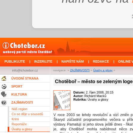
PUBLIKUJTE
|
INZERUJTE
|
NAPIŠTE NÁM
|
REDAKCE
|
ONLINE 
info@ichotebor.cz
navigace: »
ZAJÍMAVOSTI
»
Úvahy a glosy
»
ÚVODNÍ STRANA
Chotěboř – město se zeleným log
SPORT
Datum:
2. říjen 2008, 20:15
KULTURA
Autor:
Richard Macků
Rubrika:
Úvahy a glosy
ZAJÍMAVOSTI
Náš region
Co se děje u sousedů
V roce 2003 se tehdy revoluční a vizí změn pl
Krimi
Škaryd zúčastnil programového večera u příle
Reportáže
výstavy. Pamatuji si jeho slova ještě dnes - říka
je, aby Chotěboř mohla nabídnout něco zvl
Úvahy a glosy