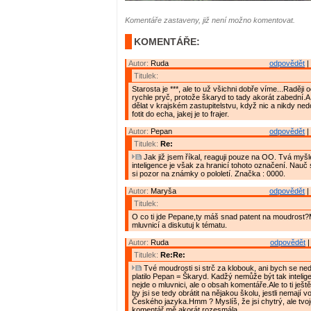
Komentáře zastaveny, již není možno komentovat.
KOMENTÁŘE:
Autor:
Ruda
odpovědět
|
Titulek:
Starosta je ***, ale to už všichni dobře víme...Raději 
rychle pryč, protože škaryd to tady akorát zabední.
dělat v krajském zastupitelstvu, když nic a nikdy ne
fotit do echa, jakej je to frajer.
Autor:
Pepan
odpovědět
|
Titulek:
Re:
Jak již jsem říkal, reaguji pouze na OO. Tvá myš
inteligence je však za hranicí tohoto označení. Nauč 
si pozor na známky o pololetí. Značka : 0000.
Autor:
Maryša
odpovědět
|
Titulek:
O co ti jde Pepane,ty máš snad patent na moudrost?
mluvnicí a diskutuj k tématu.
Autor:
Ruda
odpovědět
|
Titulek:
Re:Re:
Tvé moudrosti si strč za klobouk, ani bych se ned
platilo Pepan = Škaryd. Kadžý nemůže být tak intelige
nejde o mluvnici, ale o obsah komentáře.Ale to ti ješt
by jsi se tedy obrátit na nějakou školu, jestli nemají v
Českého jazyka.Hmm ? Myslíš, že jsi chytrý, ale tvo
komentář mě akorát rozesmála...