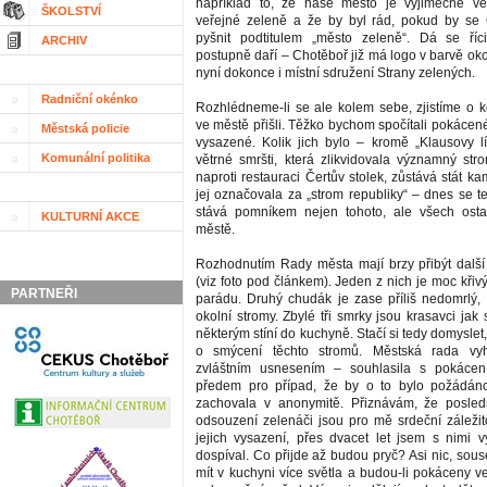
například to, že naše město je výjimečné v
ŠKOLSTVÍ
veřejné zeleně a že by byl rád, pokud by se
pyšnit podtitulem „město zeleně“. Dá se ří
ARCHIV
postupně daří – Chotěboř již má logo v barvě okol
nyní dokonce i místní sdružení Strany zelených.
Radniční okénko
Rozhlédneme-li se ale kolem sebe, zjistíme o k
ve městě přišli. Těžko bychom spočítali pokácené
Městská policie
vysazené. Kolik jich bylo – kromě „Klausovy 
Komunální politika
větrné smršti, která zlikvidovala významný str
naproti restauraci Čertův stolek, zůstává stát 
jej označovala za „strom republiky“ – dnes se 
stává pomníkem nejen tohoto, ale všech osta
KULTURNÍ AKCE
městě.
Rozhodnutím Rady města mají brzy přibýt další 
(viz foto pod článkem). Jeden z nich je moc křivý
PARTNEŘI
parádu. Druhý chudák je zase příliš nedomrlý, 
okolní stromy. Zbylé tři smrky jsou krasavci jak 
některým stíní do kuchyně. Stačí si tedy domyslet
o smýcení těchto stromů. Městská rada vy
zvláštním usnesením – souhlasila s pokácen
předem pro případ, že by o to bylo požádáno
zachovala v anonymitě. Přiznávám, že posledn
odsouzení zelenáči jsou pro mě srdeční záležit
jejich vysazení, přes dvacet let jsem s nimi v
dospíval. Co přijde až budou pryč? Asi nic, sou
mít v kuchyni více světla a budou-li pokáceny 