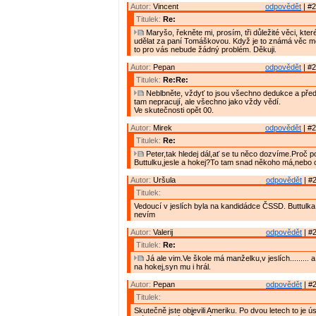
Autor:
Vincent
odpovědět
| #2
Titulek:
Re:
Maryšo, řekněte mi, prosím, tři důležité věci, kte
udělat za paní Tomáškovou. Když je to známá věc me
to pro vás nebude žádný problém. Děkuji.
Autor:
Pepan
odpovědět
| #2
Titulek:
Re:Re:
Neblbněte, vždyť to jsou všechno dedukce a předs
tam nepracují, ale všechno jako vždy vědí.
Ve skutečnosti opět 00.
Autor:
Mirek
odpovědět
| #2
Titulek:
Re:
Peter,tak hledej dál,ať se tu něco dozvíme.Proč p
Buttulku,jesle a hokej?To tam snad někoho má,nebo 
Autor:
Uršula
odpovědět
| #2
Titulek:
Vedoucí v jeslích byla na kandidádce ČSSD. Buttulk
nevím
Autor:
Valerij
odpovědět
| #2
Titulek:
Re:
Já ale vim.Ve škole má manželku,v jeslích......... 
na hokej,syn mu i hrál.
Autor:
Pepan
odpovědět
| #2
Titulek:
Skutečně jste objevili Ameriku. Po dvou letech to je 