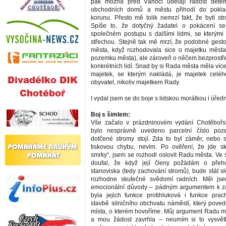
pak možná před Vánoci udělají radost děte
obchodních domů a městu přihodí do pokla
korunu. Přesto mě tolik nemrzí fakt, že bytí st
Spíše to, že dotyčný žadatel o pokácení s
společném postupu s dalšími lidmi, se kterými
střechou. Stejně tak mě mrzí, že podobné gest
města, když rozhodovala sice o majetku města
pozemku města), ale zároveň o něčem bezprostře
konkrétních lidí. Snad by si Rada města měla ví
majetek, se kterým nakládá, je majetek celé
obyvatel, nikoliv majetkem Rady.
I vydal jsem se do boje s lidskou morálkou i úřed
Boj s šimlem:
Vše začalo v prázdninovém vydání Chotěboř
bylo nesprávně uvedeno parcelní číslo poz
dotčené stromy stojí. Zda to byl záměr, nebo 
tiskovou chybu, nevím. Po ověření, že jde s
smrky“, jsem se rozhodl oslovit Radu města. Ve 
doufal, že když její členy požádám o přeh
stanoviska (tedy zachování stromů), bude stát sl
rozhodne skutečné svědomí radních. Měl js
emocionální důvody – pádným argumentem k z
byla jejich funkce protihluková i funkce pra
stavbě silničního obchvatu náměstí, který pove
místa, o kterém hovoříme. Můj argument Radu m
a mou žádost zavrhla – neumím si to vysvětli