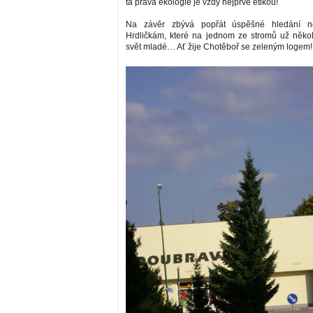
ta pravá ekologie je vždy nejprve etikou!
Na závěr zbývá popřát úspěšné hledání 
Hrdličkám, které na jednom ze stromů už několi
svět mladé… Ať žije Chotěboř se zeleným logem!