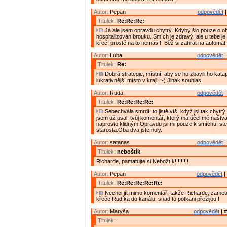
Autor:
Pepan
odpovědět
|
Titulek:
Re:Re:Re:
Já ale jsem opravdu chytrý. Kdyby šlo pouze o obs
hospitalizován brouku. Smích je zdravý, ale u tebe je 
křeč, prostě na to nemáš !! Běž si zahrát na automat :
Autor:
Luba
odpovědět
|
Titulek:
Re:
Dobrá strategie, místní, aby se ho zbavili ho katap
lukrativnější místo v kraji. :-) Jinak souhlas.
Autor:
Ruda
odpovědět
|
Titulek:
Re:Re:Re:Re:
Sebechvála smrdí, to jistě víš, když jsi tak chytr
jsem už psal, tvůj komentář, který má účel mě naštv
naprosto klidným.Opravdu jsi mi pouze k smíchu, ste
starosta.Oba dva jste nuly.
Autor:
satanas
odpovědět
|
Titulek:
neboštík
Richarde, pamatujte si Nebožtík!!!!!!!!!
Autor:
Pepan
odpovědět
|
Titulek:
Re:Re:Re:Re:Re:
Nechci jít mimo komentář, takže Richarde, zamet
křeče Rudíka do kanálu, snad to potkani přežijou !
Autor:
Maryša
odpovědět
| #
Titulek: