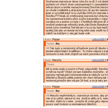
Současnej starosta je obraz toho,že se již 2 vol.obdo
poslanci ze všech stran zastoupenejch v zastupitels
někom jinym a tenhle namachrovanej človíček,kterýmu
se všude zviditelnil a ukázal,byl pro ně asi tim nejm
jinak si vysvětlit,když to tu vyhrála ODS,že netrvala
člověku???Jinak,on zmiňovanej starosta byl vždycky
mu nastartoval kariéru přes svýho kamaráda z vojny
sociálce,no a potom co bylo v Chotěboři dál jsem již t
strašně podporuje městský jesle,zákl.školu Buttulova
nemá cenu rozebírat.Teď jde jen o to,co by bylo lepší p
bydlej.Zda aby se dostal na kraj,nebo tady seděl na ži
záleží na každym z nás,jak bude volit.
Autor:
Pepan
odpovědět
| 
Titulek:
Re:
Tak tupý a nenávistný příspěvek jsem již dlouho n
pisatel odpovídající kvalifikaci...To mohu napsat o k
nemusím a kdo mně zřejmě na mém pozemku trhá šv
Autor:
Maryša
odpovědět
| #
Titulek:
Mě to teda nedá a musím ti Peter odpovědět. Kteréh
si měl na mysli? Vždyť oni tam žádného možného , kte
starostu nemají,paní místostarostka je ráda,že za n
důležité p.Škarýd udělá,známá věc mezi občany,tak 
neobovej,protože den má jen 24 hod. a on je taky jen
Autor:
Pepan
odpovědět
| #
Titulek:
Re:
Maryšo nepřeháněj to, starosta je od toho, aby pr
Jak si to zařídí, takové to má. Jestli to dělá za 5, neb
na něm. Vidím to u tebe , protože tě znám,jako vtipn
pouze vadí hrubost a neomalenost blbečků.