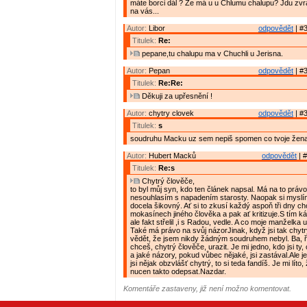
máte borci dál ? Že má u u Chlumu chalupu? Jdu zv
na vás...
Autor:
Libor
odpovědět
| #3
Titulek:
Re:
pepane,tu chalupu ma v Chuchli u Jerisna.
Autor:
Pepan
odpovědět
| #3
Titulek:
Re:Re:
Děkuji za upřesnění !
Autor:
chytry clovek
odpovědět
| #3
Titulek:
s
soudruhu Macku uz sem nepiš spomen co tvoje žena 
Autor:
Hubert Macků
odpovědět
| #
Titulek:
Re:s
Chytrý člověče,
to byl můj syn, kdo ten článek napsal. Má na to práv
nesouhlasím s napadením starosty. Naopak si myslím
docela šikovný. Ať si to zkusí každý aspoň tři dny ch
mokasínech jiného člověka a pak ať kritizuje.S tím k
ale fakt střelil ,i s Radou, vedle. A co moje manželka uči
Také má právo na svůj názorJinak, když jsi tak chyt
vědět, že jsem nikdy žádným soudruhem nebyl. Ba, ř
chceš, chytrý člověče, urazit. Je mi jedno, kdo jsi ty, c
a jaké názory, pokud vůbec nějaké, jsi zastával.Ale jes
jsi nějak obzvlášť chytrý, to si teda fandíš. Je mi líto, 
nucen takto odepsat.Nazdar.
Komentáře zastaveny, již není možno komentovat.