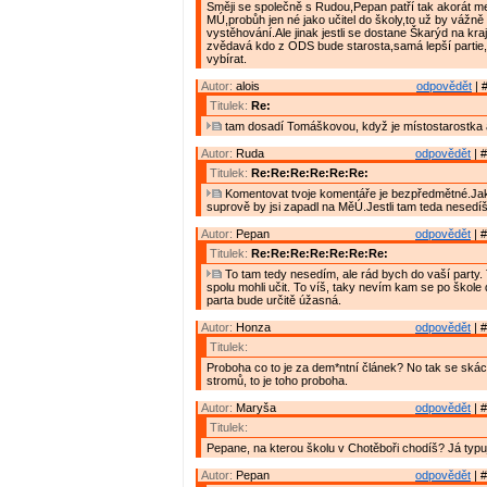
Směji se společně s Rudou,Pepan patří tak akorát mez
MÚ,probůh jen né jako učitel do školy,to už by vážně
vystěhování.Ale jinak jestli se dostane Škarýd na kraj
zvědavá kdo z ODS bude starosta,samá lepší partie,
vybírat.
Autor:
alois
odpovědět
| 
Titulek:
Re:
tam dosadí Tomáškovou, když je místostarostka
Autor:
Ruda
odpovědět
| #
Titulek:
Re:Re:Re:Re:Re:Re:
Komentovat tvoje komentáře je bezpředmětné.Ja
suprově by jsi zapadl na MěÚ.Jestli tam teda nesedíš
Autor:
Pepan
odpovědět
| #
Titulek:
Re:Re:Re:Re:Re:Re:Re:
To tam tedy nesedím, ale rád bych do vaší party
spolu mohli učit. To víš, taky nevím kam se po škole
parta bude určitě úžasná.
Autor:
Honza
odpovědět
| #
Titulek:
Proboha co to je za dem*ntní článek? No tak se skác
stromů, to je toho proboha.
Autor:
Maryša
odpovědět
| #
Titulek:
Pepane, na kterou školu v Chotěboři chodíš? Já typuji
Autor:
Pepan
odpovědět
| #