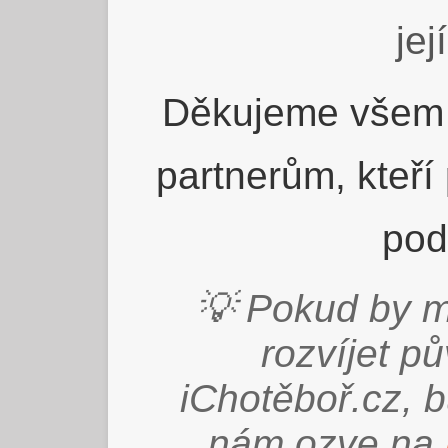
jej
Děkujeme všem 
partnerům, kteří
pod
💡 Pokud by m
rozvíjet p
iChotěboř.cz, 
nám ozve na