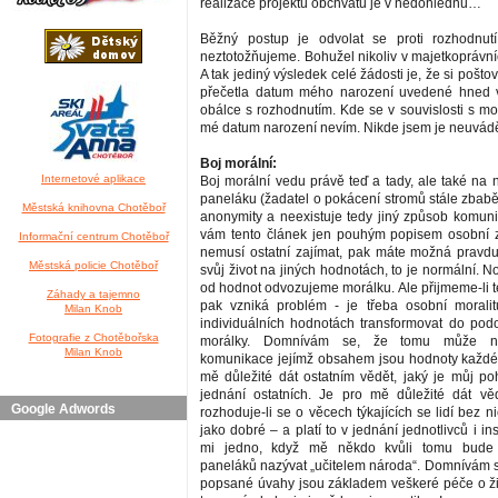
realizace projektu obchvatu je v nedohlednu…
Běžný postup je odvolat se proti rozhodnut
neztotožňujeme. Bohužel nikoliv v majetkoprávní
A tak jediný výsledek celé žádosti je, že si pošto
přečetla datum mého narození uvedené hned 
obálce s rozhodnutím. Kde se v souvislosti s mo
mé datum narození nevím. Nikde jsem je neuvá
Boj morální:
Internetové aplikace
Boj morální vedu právě teď a tady, ale také na
paneláku (žadatel o pokácení stromů stále zbabě
Městská knihovna Chotěboř
anonymity a neexistuje tedy jiný způsob komunik
vám tento článek jen pouhým popisem osobní z
Informační centrum Chotěboř
nemusí ostatní zajímat, pak máte možná pravd
Městská policie Chotěboř
svůj život na jiných hodnotách, to je normální. No
od hodnot odvozujeme morálku. Ale přijmeme-li t
Záhady a tajemno
pak vzniká problém - je třeba osobní morali
Milan Knob
individuálních hodnotách transformovat do po
Fotografie z Chotěbořska
morálky. Domnívám se, že tomu může n
Milan Knob
komunikace jejímž obsahem jsou hodnoty každé
mě důležité dát ostatním vědět, jaký je můj po
jednání ostatních. Je pro mě důležité dát vě
Google Adwords
rozhoduje-li se o věcech týkajících se lidí bez 
jako dobré – a platí to v jednání jednotlivců i in
mi jedno, když mě někdo kvůli tomu bude
paneláků nazývat „učitelem národa“. Domnívám s
popsané úvahy jsou základem veškeré péče o živ