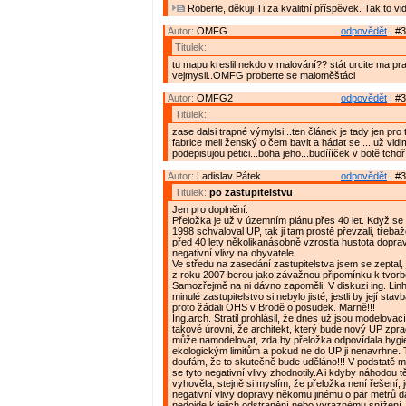
Roberte, děkuji Ti za kvalitní příspěvek. Tak to vi
Autor:
OMFG
odpovědět
| #3
Titulek:
tu mapu kreslil nekdo v malování?? stát urcite ma p
vejmysli..OMFG proberte se maloměštáci
Autor:
OMFG2
odpovědět
| #3
Titulek:
zase dalsi trapné výmylsi...ten článek je tady jen pro
fabrice meli ženský o čem bavit a hádat se ....už vidi
podepisujou petici...boha jeho...budíííček v botě tchoř.
Autor:
Ladislav Pátek
odpovědět
| #3
Titulek:
po zastupitelstvu
Jen pro doplnění:
Přeložka je už v územním plánu přes 40 let. Když se 
1998 schvaloval UP, tak ji tam prostě převzali, třebaže
před 40 lety několikanásobně vzrostla hustota dopravy 
negativní vlivy na obyvatele.
Ve středu na zasedání zastupitelstva jsem se zeptal, je
z roku 2007 berou jako závažnou připomínku k tvor
Samozřejmě na ni dávno zapoměli. V diskuzi ing. Linha
minulé zastupitelstvo si nebylo jisté, jestli by její sta
proto žádali OHS v Brodě o posudek. Marně!!!
Ing.arch. Stratil prohlásil, že dnes už jsou modelovac
takové úrovni, že architekt, který bude nový UP zpra
může namodelovat, zda by přeložka odpovídala hygi
ekologickým limitům a pokud ne do UP ji nenavrhne. 
doufám, že to skutečně bude uděláno!!! V podstatě mi 
se tyto negativní vlivy zhodnotily.A i kdyby náhodou t
vyhověla, stejně si myslím, že přeložka není řešení,
negativní vlivy dopravy někomu jinému o pár metrů d
nedojde k jejich odstranění nebo výraznému snížení. 