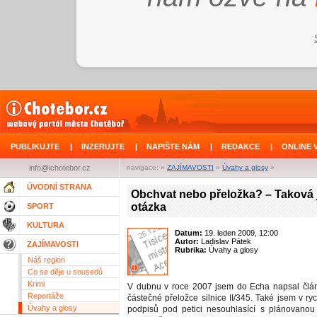
PUBLIKUJTE
|
INZERUJTE
|
NAPIŠTE NÁM
|
REDAKCE
|
ONLINE 
info@ichotebor.cz
navigace: »
ZAJÍMAVOSTI
»
Úvahy a glosy
»
ÚVODNÍ STRANA
Obchvat nebo přeložka? – Taková 
otázka
SPORT
KULTURA
Datum:
19. leden 2009, 12:00
Autor:
Ladislav Pátek
ZAJÍMAVOSTI
Rubrika:
Úvahy a glosy
Náš region
Co se děje u sousedů
Krimi
V dubnu v roce 2007 jsem do Echa napsal člá
Reportáže
částečné přeložce silnice II/345. Také jsem v ryc
Úvahy a glosy
podpisů pod petici nesouhlasící s plánovanou