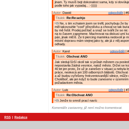
jinam. Ty musíš bejt dokonalost sama, kdy si dovoluj
podle toho jak vypadaj... :-)))))
Autor:
Dawid
odpovědět
| #6
Titulek:
Re:Re:achjo
Ne, s tim xchatem jsem se trefil, pochybuju že b
měl takovouhle "cool" přezdívku a choval se tak bura
by mě řešil. Prodej počítač a snaž se tvářit že se nic
na to časem zapomene. Machrovat na diskusi umí kaž
pán, jinak mlčíš. Že ti piercing maminka nedovolí je mi
místní dopravu mám stejnej jako ty, ale já z něj aspon
odhady.
Autor:
Karel
odpovědět
| #
Titulek:
Obchvat ANO
Jak sleduji šírší okolí tak si průtah městem za posled
nepostavlia žádná vesnice, natož město. Držet se k
40 let jen proto, že už je zanešen v situaci a nebyla 
práce, neokecá ani 100 odborných blábolů. Obchvat 
a až budou vyřešeny frekventovanější silnice, může do
Chotěboř, ale jen když to bude zaneseno v územním 
požadavkem města.
Autor:
Luis
odpovědět
| #7
Titulek:
Re:Obchvat ANO
Jenže to smrdí prací navíc
Komentáře zastaveny, již není možno komentovat.
RSS
|
Redakce