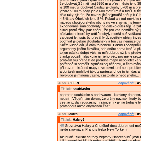
že obchvat GJ měří asi 3950 m a přes město je to 38
je 100 metrů, obchvat Čáslavi je dlouhý 5700 m a př
jezdilo 5100 m, tedy jen o 600 metrů míň a tudíž si tí
dále taky zjistíte, že navazující nejprudší sešup k Cí
4,5 % a v Obolcích je to 8 %. Pokud ani teď nevidíte 
nápadu chotěbořského obchvatu ve srovnání s těmi
exponovanějšími obchvaty na daleko důležitější a zatí
silnici první třídy, pak chápu, že pro vás nemůže být 
nákladech, které by určitě nebyly menší než veškeré
za deset let, spíš by přesáhly dvacetiletý objem inve
obchvat je pěkně dlouhatánský a ten váš nemůže být
Sněte klidně dál, já vám to neberu. Pokud zpochybňu
argumenty jiného člověka, nabídněte sama lepší a př
to jen otázka dobré vůle, tu míň dobrou už jste předv
článku použil malůvku je jen jeho věc, pro mě je sro
problém si ji přenést do pořádné mapy nebo letecké f
potřebné si odměřit. Vyhlásil boj něčemu, o čem málo 
připraven - krásné mapy s vrstevnicemi není problém 
a obrázek mohl být jako z partesu, chce to jen čas a 
revoluce je míněna vážně, často jde o něco jiného...
Autor:
CHERI
odpovědět
| #5
Titulek:
souhlasím
naprosto souhlasím s obchvatem - kamiony do cent
nepatří. Vždyť mám dojem, že určitý náznak, kudy b
vést je již dán současnými silnicemi - jen je třeba je t
protáhnout mimo obydlenou část.
Autor:
Mates
odpovědět
| #5
Titulek:
Habry?
Srovnávat Habry a Chotěboř dost dobře není mož
nejde srovnávat Prahu s třeba New Yorkem.
Ale budiš, zkuste se tedy zeptat v Habrech lidí, jestli b
jejich vesnický klídek nebo projíždějící kamiony pře