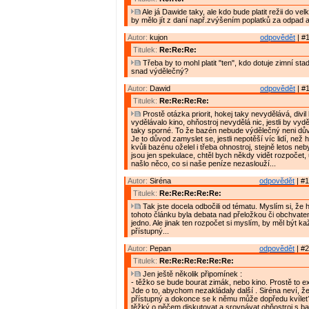
Ale já Dawide taky, ale kdo bude platit režii do v
by mělo jít z daní např.zvýšením poplatků za odpad 
Autor:
kujon
odpovědět
| #1
Titulek:
Re:Re:Re:
Třeba by to mohl platit "ten", kdo dotuje zimní sta
snad výdělečný?
Autor:
Dawid
odpovědět
| #1
Titulek:
Re:Re:Re:Re:
Prostě otázka priorit, hokej taky nevydělává, divi
vydělávalo kino, ohňostroj nevydělá nic, jestli by vy
taky sporné. To že bazén nebude výdělečný neni dův
Je to důvod zamyslet se, jestli nepotěší víc lidí, než 
kvůli bazénu oželel i třeba ohnostroj, stejně letos nebyl
jsou jen spekulace, chtěl bych někdy vidět rozpočet, 
našlo něco, co si naše peníze nezaslouží...
Autor:
Siréna
odpovědět
| #1
Titulek:
Re:Re:Re:Re:Re:
Tak jste docela odbočili od tématu. Myslím si, že
tohoto článku byla debata nad přeložkou či obchvate
jedno. Ale jinak ten rozpočet si myslím, by měl být 
přístupný...
Autor:
Pepan
odpovědět
| #2
Titulek:
Re:Re:Re:Re:Re:Re:
Jen ještě několik připomínek :
- těžko se bude bourat zimák, nebo kino. Prostě to exi
Jde o to, abychom nezakládaly další . Siréna neví, že
přístupný a dokonce se k němu může dopředu kvílet
těžký o něčem diskutovat a srovnávat ohňostroj s 