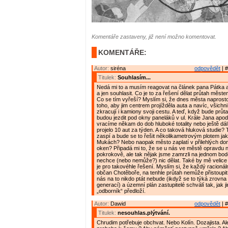
Komentáře zastaveny, již není možno komentovat.
KOMENTÁŘE:
Autor:
siréna
odpovědět
| #
Titulek:
Souhlasím...
Nedá mi to a musím reagovat na článek pana Pátka 
a jen souhlasit. Co je to za řešení dělat průtah měs
Co se tím vyřeší? Myslím si, že dnes města naprosto
toho, aby jim centrem projížděla auta a navíc, všichni
zkracují i kamiony svoji cestu. A teď, když bude prů
budou jezdit pod okny paneláků v ul. Krále Jana apod
vracíme někam do dob hluboké totality nebo ještě dál,
projelo 10 aut za týden. A co taková hluková studie?
zaspí a bude se to řešit několikametrovým plotem ja
Mukách? Nebo naopak město zaplatí v přilehlých 
oken? Připadá mi to, že se u nás ve městě opravdu 
pokrokově, ale tak nějak jsme zamrzli na jednom bod
nechce (nebo nemůže?) nic dělat. Také by mě velice za
je pro takovéhle řešení. Myslím si, že každý racionál
občan Chotěboře, na tenhle průtah nemůže přistoupit. 
nás na to nikdo ptát nebude (ikdyž se to týká zrovn
generací) a územní plán zastupitelé schválí tak, jak j
„odborník“ předloží.
Autor:
Dawid
odpovědět
| #
Titulek:
nesouhlas.plýtvání.
Chrudim potřebuje obchvat. Nebo Kolín. Dozajista. Al