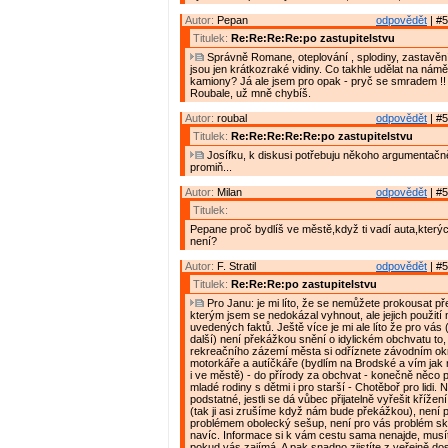
Autor:
Pepan
odpovědět
| #5
Titulek:
Re:Re:Re:Re:po zastupitelstvu
Správně Romane, oteplování , splodiny, zastavění u
jsou jen krátkozraké vidiny. Co takhle udělat na námě
kamiony? Já ale jsem pro opak - pryč se smradem !!
Roubale, už mně chybíš.
Autor:
roubal
odpovědět
| #5
Titulek:
Re:Re:Re:Re:Re:po zastupitelstvu
Josífku, k diskusi potřebuju někoho argumentačn
promiň...
Autor:
Milan
odpovědět
| #5
Titulek:
Pepane proč bydlíš ve městě,když ti vadí auta,který
není?
Autor:
F. Stratil
odpovědět
| #5
Titulek:
Re:Re:Re:po zastupitelstvu
Pro Janu: je mi líto, že se nemůžete prokousat pře
kterým jsem se nedokázal vyhnout, ale jejich použit
uvedených faktů. Ještě více je mi ale líto že pro vás
další) není překážkou snění o idylickém obchvatu to,
rekreačního zázemí města si odříznete závodním o
motorkáře a autíčkáře (bydlím na Brodské a vím jak ry
i ve městě) - do přírody za obchvat - konečně něco
mladé rodiny s dětmi i pro starší - Chotěboř pro lidi. 
podstatné, jestli se dá vůbec přijatelně vyřešit křížení
(tak ji asi zrušíme když nám bude překážkou), není 
problémem obolecký sešup, není pro vás problém sk
navíc. Informace si k vám cestu sama nenajde, musíte
pokud vás zajímá. A pak snadno zjistíte z veřejně do