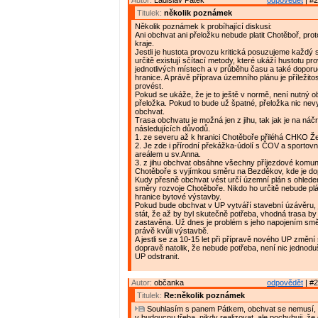
Autor:
Ladislav Pátek
odpovědět
| #2
Titulek:
několik poznámek
Několik poznámek k probíhající diskusi:
Ani obchvat ani přeložku nebude platit Chotěboř, proto
kraje.
Jestli je hustota provozu kritická posuzujeme každý s
určitě existují sčítací metody, které ukáží hustotu pr
jednotlivých místech a v průběhu času a také doporu
hranice. A právě příprava územního plánu je příležitos
provést.
Pokud se ukáže, že je to ještě v normě, není nutný ob
přeložka. Pokud to bude už špatné, přeložka nic nevy
obchvat.
Trasa obchvatu je možná jen z jihu, tak jak je na náčr
následujících důvodů.
1. ze severu až k hranici Chotěboře přiléhá CHKO Že
2. Je zde i přírodní překážka-údolí s ČOV a sporto
areálem u sv.Anna.
3. z jihu obchvat obsáhne všechny příjezdové komu
Chotěboře s vyjímkou směru na Bezděkov, kde je do
Kudy přesně obchvat vést určí územní plán s ohled
směry rozvoje Chotěboře. Nikdo ho určitě nebude pl
hranice bytové výstavby.
Pokud bude obchvat v UP vytváří stavební úzávěru, 
stát, že až by byl skutečně potřeba, vhodná trasa by
zastavěna. Už dnes je problém s jeho napojením sm
právě kvůli výstavbě.
A jestli se za 10-15 let při přípravě nového UP změní 
dopravě natolik, že nebude potřeba, není nic jednodu
UP odstranit.
Autor:
občanka
odpovědět
| #2
Titulek:
Re:několik poznámek
Souhlasím s panem Pátkem, obchvat se nemusí, 
v budoucnu třeba, nikdy realizovat, ale pochybuji, ž