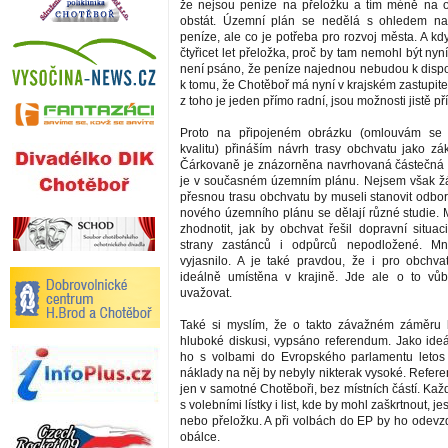
že nejsou peníze na přeložku a tím méně na 
obstát. Územní plán se nedělá s ohledem na
peníze, ale co je potřeba pro rozvoj města. A k
čtyřicet let přeložka, proč by tam nemohl být ny
není psáno, že peníze najednou nebudou k dispo
k tomu, že Chotěboř má nyní v krajském zastupite
z toho je jeden přímo radní, jsou možnosti jistě pří
Proto na připojeném obrázku (omlouvám se 
kvalitu) přináším návrh trasy obchvatu jako zák
Čárkovaně je znázorněna navrhovaná částečná p
je v současném územním plánu. Nejsem však žá
přesnou trasu obchvatu by museli stanovit odborn
nového územního plánu se dělají různé studie. M
zhodnotit, jak by obchvat řešil dopravní situac
strany zastánců i odpůrců nepodložené. M
vyjasnilo. A je také pravdou, že i pro obchv
ideálně umístěna v krajině. Jde ale o to vů
uvažovat.
Také si myslím, že o takto závažném záměru 
hluboké diskusi, vypsáno referendum. Jako ideál
ho s volbami do Evropského parlamentu letos 
náklady na něj by nebyly nikterak vysoké. Refer
jen v samotné Chotěboři, bez místních částí. Každ
s volebními lístky i list, kde by mohl zaškrtnout, je
nebo přeložku. A při volbách do EP by ho odevz
obálce.