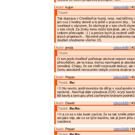
Autor:
kujon
odpovědět
| #1
Titulek:
Tak doprava v Chotěboři je hustá, resp. nad běžnou
jen cca 2 hodiny denně a to ještě v pracovní dny... 
souhlasit s názorem, že obchvat je v tuto chvíli zbyte
v tuto chvíli. Za 2roky tomu může býti jinak, ale u C
celkem překvapilo :-) ) a peníze bych já osobně vidě
jiných projektech... Nicméně přeložka je ptákovina na
doufám shodneme všichni :O)
Autor:
jenda
odpovědět
| #1
Titulek:
O tom jestli chotěboř potřebuje obchvat nejsem stop
přesvědčen, ale ta trasa, kterou navrhujete je absol
nereálná. Chápu, že ste chtěl rozproudit diskuzi, ale
čemu absolutně nerozumim nebylo zrovna dvakrat su
Autor:
Pepan
odpovědět
| #1
Titulek:
Re:
No nevím, jestli investice do děl je v současném n
správné...Navrhuji dále vybudovat ZOO, krytý bazén, 
lidi bavěj a tancujou před zavřenými bránami podniků
Autor:
Dawid
odpovědět
| #1
Titulek:
Re:Re:
a co se u nás bude zavírat, že se tak směle ptám
asi jako vtip, ale co se týče bazénu, tak já jsem jeho
zastánce.
Autor:
Pepan
odpovědět
| #1
Titulek:
Re:Re: