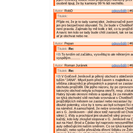
osobně tipuji, že by kamiony 99 % lidí nechtělo.
Autor:
RobD
odpovědět
| #6
Titulek:
Příjde mi, že je to tady samej idiot. Jednoznačně jse
jen pro bezpečnost obyvatel. To, že bude v Chotěboř
není pravda. Zajímalo by mě kolik z lidí, co tu projížd
A navíc ten kdo se tady bude chtít zastavit, tak se ta
ať je obchvat nebo ne.
Autor:
Pepan
odpovědět
| #6
Titulek:
Re:
To tvrdím od začátku, vysvětluj to ale některým
vyspělým...........
Autor:
Roman Juránek
odpovědět
| #6
Titulek:
Re:
V Golčově Jeníkově je pěkný obchod s oblečením
tuším "JANA". Mluvil jsem před časem s majitelkou a t
většina zákazníků je přespolních a poprvé se zastavi
obchodu projížděli. Dle jejího názoru, by po zprovoz
takovýto obchod nebyla schopna otevřít, resp. získat 
Habry bývalo okresní město a opakuji, že za minulé
se týká obchodní sítě nechalo srovnávat s Chotěboří. 
projíždějících městem se zastaví nebo nezastaví by
dlouhé polemiky, více by k tomu asi byli schopni říci m
na náměstí. A samozřejmě, že nelze srovnávat Chotě
ani s G. Jeníkovem - obě obce totiž narozdíl od Chot
silnici 1. třídy a procházel jimi skutečně silný provoz 
každý, kdo kdy zkoušel stopovat v G. Jeníkově na C
aut na Havl. Brod a Čáslav byl naprosto nesouměřitel
auty odbočujícími naším směrem. Co se týká kamiónů
převáží, nebo spíše převážela dřevní štěpku ze Ždír