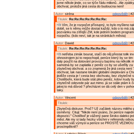
jsme někde jinde, co se týče řádu milionů...Ale zpátky
obchvat, protože jiná cesta do budoucna není!
Autor:
siréna
odpovědět
| #2
Titulek:
Re:Re:Re:Re:Re:Re:Re:
Vím, že je rozpočet přístupný, to bylo myšleno ta
době, se k němu může dostat každý, kdo o to má záj
pozvánku na zítřejší ZM, kde jedním bodem programu
rozpočtu. (kdo neví, tak je na stránkách města)
Autor:
Dawid
odpovědět
| #2
Titulek:
Re:Re:Re:Re:Re:Re:Re:
netřeba zimák bourat, stačí do něj přestat tolik inv
ohnostrojem jsi to nepochopil, peníze který by se tim 
daly použít na dotování provozu bazénu na několik 
samotná by se zaplatila z peněz co by se ušetřily za
zbytečnej obchvat. a co znamená že jiná cesta není 
obchvat, tak nastane lokální globální oteplování a C
jistěže cesta je ! cesta bez obchvatu, bez zbytečné s
Chotěboře, která bude stát plno peněz, kdoví kudy by
zbytečně odevede pár aut mimo. já se stále ptám k 
jakej to má důvod ? přecházet se dá celý den v poho
taky.
Autor:
Vincent
odpovědět
| #2
Titulek:
Zbytečná diskuse. Proč? Už začátek názoru milého 
úsměvný. Cituji: "Nikde není psáno, že peníze naje
dispozici." Chotěboř je vážený pane široko daleko je
měst. Ale my si tady hezky všichni v referendu odso
chceme váš výmysl a peníze se PROSTĚ VEZMOU. 
prosímpěkně?