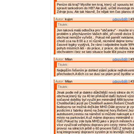
Peníze dá kraj? Myslíte ten kraj, který už spoustu let
spravit tankodrom do HB? Ale jistě, určitě investuje mi
Zdroje jsou. Ale tak hlavně, že nějak ten čas planou d
Autor:
kujon
odpovědět
| #3
Titulek:
Jen taková malá odbočka pro "občanku" - musíte si 
problém s přecházením Vašich dětí, při cestě do/ze 
obchvat nemůže vyřešit... Pokud mě paměť neklame,
chodí cca na 8:00 a z ní různě, nicméně dejme tomu 
časové logiky vyplývá, že ráno i odpoledne bude 99%
pohyb místních lidí - do práce, z práce, do města, kamk
obchvatem i bez se tato situace bude lišit pouze mini
Autor:
Milan
odpovědět
| #3
Titulek:
Nejlepším řešením je dohled státní policie nejfrekven
přechodech.A těch co se dusí se ptám proč bydlíte 
Autor:
Milan
odpovědět
| #3
Titulek:
Jinak podle mě je daleko důležitější nová silnice do H
obchvat,který by za 40 let překážel další bytové výs
sočasné doběby byl využit jen minimálně.Měli bysme 
Chotěbořáků jezdí po Chotěboři autem.Řešení:Choď
budoucnu se možná dočkáte MHD.Dále provoz je způ
jezdícími z fabriky domů na železné hory.Řešení:Jez
autobusem,cestou na náměstí si můžete nakoupit a n
místo na parkování.A už máme dopravu minimálně o 
řídčí.Pokud by zde byla MHD,jako v jiných městech a
více využívali veřejnou dopravu pro cesty mimo Chot
provoz na silnicích ještě o 60 procent řídčí.Z tohoto
kraj integrovaný dopravní systém je to levnější nežli 