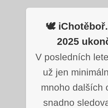
🕊️ iChotěbo
2025 ukonč
V posledních lete
už jen minimáln
mnoho dalších o
snadno sledova