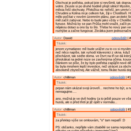
Obchvat je potřeba, pokud jste si nevšimli, tak doprav
velmi. Zkuste si po druhé hodině přejít silnici! Myslí
města řeší obchvaty. Přeložka nic neřeší, jen umrtv
Chrudimi a Kolína mi je celkem fuk, žiji v Chotěboři. 
mělo počítat v novém územním plánu, pan arcitekt Stra
měl začít zabývat. Nebo to bude jako vždy v Chotěbo
funuse. Možná by se pan Průša mohl snažit, začít p
nějakou dotaci a ono by to šlo. Třeba ho nový pan 
rozhýbe a začne fungovat. Zkrátka jsem jednoznačn
Autor:
Dawid
odpovědět
| #
Titulek:
jenom vymatlanec mě bude urážet za to co si myslim
než něco napíše, tak vyhodí klávesnici z okna. když
přecházet, tak seďte doma. ve čtvrt na tři se dá kter
přeskákat na jedné noze se zavřenýma očima. kouse
článkem se píše, že by bylo potřeba zapůjčit nové dě
by byla mnohem lepší investice, než utrácet za obchva
absolutně zbytečnej. Ale vážně, tomu řikáte hustá do
Autor:
chilliman
odpovědět
| #1
Titulek:
pepan nám ukázal svoji úroveň... nechme ho být, a n
nereagujme.....
ano, možná je ve dvě hodiny (a to ještě pouze ve vš
hustá, ale o před třetí je již opět v normálu...
Autor:
chilliman
odpovědět
| #1
Titulek:
za překlep výše se omlouvám, "o" tam nepatří :D
PS: občanko, nepřijde vám zbabělé se sama nepode
někoho ve svém příspěvku jmenujete? hm?