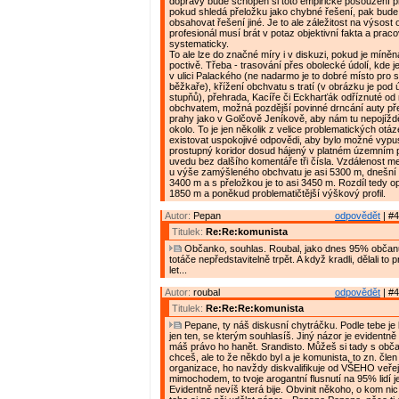
dopravy bude schopen si toto empirické posouzení pro
pokud shledá přeložku jako chybné řešení, pak bude
obsahovat řešení jiné. Je to ale záležitost na výsost
profesionál musí brát v potaz objektivní fakta a praco
systematicky.
To ale lze do značné míry i v diskuzi, pokud je míně
poctivě. Třeba - trasování přes obolecké údolí, kde j
v ulici Palackého (ne nadarmo je to dobré místo pro 
běžkaře), křížení obchvatu s tratí (v obrázku je pod
stupňů), přehrada, Kacíře či Eckharťák odříznuté od
obchvatem, možná pozdější povinné drncání auty př
prahy jako v Golčově Jeníkově, aby nám tu nepojížděli
okolo. To je jen několik z velice problematických otá
existovat uspokojivé odpovědi, aby bylo možné vypust
prostupný koridor dosud hájený v platném územním p
uvedu bez dalšího komentáře tři čísla. Vzdálenost me
u výše zamýšleného obchvatu je asi 5300 m, dnešní 
3400 m a s přeložkou je to asi 3450 m. Rozdíl tedy op
1850 m a poněkud problematičtější výškový profil.
Autor:
Pepan
odpovědět
| #4
Titulek:
Re:Re:komunista
Občanko, souhlas. Roubal, jako dnes 95% občan
totáče nepředstavitelně trpět. A když kradli, dělali to p
let...
Autor:
roubal
odpovědět
| #4
Titulek:
Re:Re:Re:komunista
Pepane, ty náš diskusní chytráčku. Podle tebe je 
jen ten, se kterým souhlasíš. Jiný názor je evidentně
máš právo ho hanět. Srandisto. Můžeš si tady s obča
chceš, ale to že někdo byl a je komunista, to zn. čle
organizace, ho navždy diskvalifikuje od VŠEHO veře
mimochodem, to tvoje arogantní flusnutí na 95% lidí j
Evidentně nevíš která bije. Obvinit někoho, o kom nic