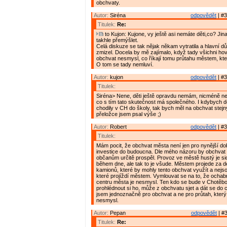
obchvaty.
Autor:
Siréna
odpovědět
| #3
Titulek:
Re:
to Kujon: Kujone, vy ještě asi nemáte děti,co? Ji
takhle přemýšlet.
Celá diskuze se tak nějak někam vytratila a hlavní dů
zmizel. Docela by mě zajímalo, když tady všichni hovo
obchvat nesmysl, co říkají tomu průtahu městem, kte
O tom se tady nemluví.
Autor:
kujon
odpovědět
| #3
Titulek:
Siréna> Nene, děti ještě opravdu nemám, nicméně ne
co s tím tato skutečnost má společného. I kdybych d
chodily v CH do školy, tak bych měl na obchvat stejn
přeložce jsem psal výše ;)
Autor:
Robert
odpovědět
| #3
Titulek:
Mám pocit, že obchvat města není jen pro nynější do
investice do budoucna. Dle mého názoru by obchva
občanům určitě prospěl. Provoz ve městě hustý je sic
během dne, ale tak to je všude. Městem projede za d
kamionů, které by mohly tento obchvat využít a nejso
které projíždí městem. Vymlouvat se na to, že ocha
centru města je nesmysl. Ten kdo se bude v Chotěboři
prohlédnout si ho, může z obchvatu sjet a dát se do c
jsem jednoznačně pro obchvat a ne pro průtah, který 
nesmysl.
Autor:
Pepan
odpovědět
| #3
Titulek:
Re: