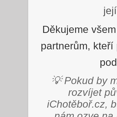
jej
Děkujeme všem 
partnerům, kteří
pod
💡 Pokud by m
rozvíjet p
iChotěboř.cz, 
nám ozve na