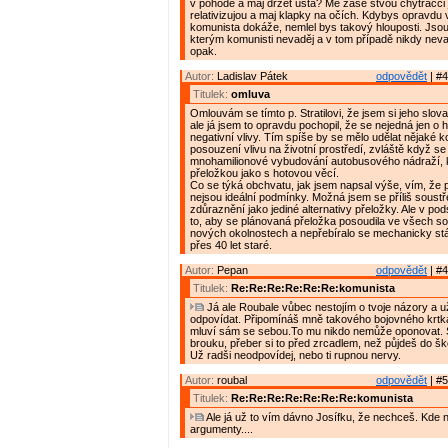
v pohodě a maj držet ústa? Mě zase štvou chytráčci j
relativizujou a maj klapky na očích. Kdybys opravdu 
komunista dokáže, nemlel bys takový hlouposti. Jsou p
kterým komunisti nevaděj a v tom případě nikdy nevad
opak.
Autor:
Ladislav Pátek
odpovědět
| #4
Titulek:
omluva
Omlouvám se tímto p. Stratilovi, že jsem si jeho slova
ale já jsem to opravdu pochopil, že se nejedná jen o hl
negativní vlivy. Tím spíše by se mělo udělat nějaké 
posouzení vlivu na životní prostředí, zvláště když se
mnohamilionové vybudování autobusového nádraží, k
přeložkou jako s hotovou věcí.
Co se týká obchvatu, jak jsem napsal výše, vím, že 
nejsou ideální podmínky. Možná jsem se příliš soustře
zdůraznění jako jediné alternativy přeložky. Ale v pods
to, aby se plánovaná přeložka posoudila ve všech so
nových okolnostech a nepřebíralo se mechanicky stá
přes 40 let staré.
Autor:
Pepan
odpovědět
| #4
Titulek:
Re:Re:Re:Re:Re:Re:komunista
Já ale Roubale vůbec nestojím o tvoje názory a u
odpovídat. Připomínáš mně takového bojovného krtka
mluví sám se sebou.To mu nikdo nemůže oponovat. 
brouku, přeber si to před zrcadlem, než půjdeš do šk
Už radši neodpovídej, nebo ti rupnou nervy.
Autor:
roubal
odpovědět
| #5
Titulek:
Re:Re:Re:Re:Re:Re:Re:komunista
Ale já už to vím dávno Josífku, že nechceš. Kde 
argumenty....