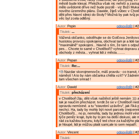
městě bude klesat. Přeložka však nic neřeší a zastupi
mělo uvědomit dříve než bude pozdě - viz Boží Muka
nového územního plánu. Dawide, žiješ vůbec v Chotě
děti přes hlavní silnici do školy? Možná by pak tvůj p
věc byl zcela odlišný.
Autor:
Pepin
odpovědět
| #2
Titulek:
...
Vážená občanko, odstěhujte se do Golčova Jeníkov
hustotou provozu spokojena, obchvat tam je a lidé ta
"maximálně" spokojeni... hlavně s tím, že tam s odpu
pes... Chcete to samé v Chotěboři? vyhnat dopravu z
obchody z města... vyhnat lidi z města.........
Autor:
Pepan
odpovědět
| #2
Titulek:
Re:...
Nazdar skorojmenovče, máš pravdu - co transit, t
náměstí ! A to by nám občanka chtěla vzít? V žádném
tam všechen smrad !
Autor:
Dawid
odpovědět
| #2
Titulek:
přecházení
v Chotěboři žiju, děti však naštěstí ještě nemám :))) 
tak je naučím přecházet. tvrdit že se v Chotěboři ned
opravdu nemístné. a tu "stavební uzávěru", jak říká 
nechci. Ha, tady by mohly být nové parcely (nejcenně
Chotěboři)... no jo, nemohly, tady by jednou mohl vés
týče peněz kraje, bylo by to jen na delší diskusi, ale 
rád za každou korunu, když ted chce za každýho plat
je hloupé, lidi je můžou platit sami,ale to sem nepatří.
Autor:
Vincent
odpovědět
| #2
Titulek: