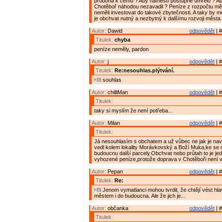
proboha k čemu ? Aby náměstí postupně umřelo ? Ab
Chotěboř náhodou nezavadil ? Peníze z rozpočtu měs
neměli investovat do takové zbytečnosti. A taky by m
je obchvat nutný a nezbytný k dalšímu rozvoji města 
Autor:
Dawid
odpovědět
| #
Titulek:
chyba
peníze neměly, pardon
Autor:
j
odpovědět
| #
Titulek:
Re:nesouhlas.plýtvání.
souhlas
Autor:
chilliMan
odpovědět
| #
Titulek:
taky si myslím že není potřeba...
Autor:
Milan
odpovědět
| #
Titulek:
Já nesouhlasím s obchatem a už vůbec ne jak je na
vedl kolem lokality Morávkovský a Boží Muka,ke se 
budoucnu další parcely.Obchvat nebo průtah to je jed
vyhozené peníze,protože doprava v Chotěboři není 
Autor:
Pepan
odpovědět
| #
Titulek:
Re:
Jenom vymatlanci mohou tvrdit, že chtějí vést hl
městem i do budoucna. Ale že jich je...
Autor:
občanka
odpovědět
| #
Titulek: