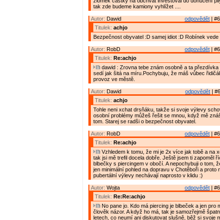
zlomek částky na obchvat investoval do donucení pily
tak zde budeme kamiony vyhlížet ....
Autor:
Dawid
odpovědět
| #6
Titulek:
achjo
Bezpečnost obyvatel :D samej idiot :D Robínek vede
Autor:
RobD
odpovědět
| #6
Titulek:
Re:achjo
dawid : Zrovna tebe znám osobně a ta přezdívka "
sedí jak šitá na míru.Pochybuju, že máš vůbec řidičák
provoz ve městě.
Autor:
Dawid
odpovědět
| #6
Titulek:
achjo
Tohle neni xchat drsňáku, takže si svoje výlevy scho
osobní problémy můžeš řešit se mnou, když mě znáš
tom. Starej se radši o bezpečnost obyvatel.
Autor:
RobD
odpovědět
| #6
Titulek:
Re:achjo
Vzhledem k tomu, že mi je 2x více jak tobě a na 
tak jsi mě trefil docela dobře. Ještě jsem ti zapoměl 
blbečky s piercingem v obočí. A nepochybuji o tom, 
jen minimální pohled na dopravu v Chotěboři a proto
pubertální výlevy nechávají naprosto v klidu :)
Autor:
Wojta
odpovědět
| #6
Titulek:
Re:Re:achjo
No pane jo. Kdo má piercing je blbeček a jen pro
člověk názor. A když ho má, tak je samozřejmě špatn
letech, co neumí ani diskutovat slušně, běž si svoje 