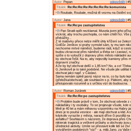
Autor:
Pepan
odpovědět
| #5
Titulek:
Re:Re:Re:Re:Re:Re:Re:Re:komunista
Roubale, Roubale, možná tě vezmu na čistění svý
Autor:
Jana
odpovědět
| #5
Titulek:
Re:Re:po zastupitelstvu
Pan Stratil opět nezklamal. Musela jsem jeho přís
víckrát, aby trochu pochopila, co nám chtěl říci. Vše 
překážky...
Z té malůvky přece nelze měřit úhly křížení se železn
Golčův Jeníkov si prahy vymslel sám, ty mu tam nikd
nechceme mrtvé náměstí, budeme rádi, když si cest
budou zkracovat přes náměstí a třeba se i zastaví, 
spíše o to vyloučit z dopravy přes město nákladní au
by obchvat řešil. Na to, aby nejezdily kamiony přes 
dopravní značky.
A že by byl obchvat delší o 1,85 km? No, a co! Třeba
G.Jeníkově je to také podobné. Ne všude jde udělat t
obchvat jako např. v Čáslavi.
Sama nemám úplně jasný názor na to, co by bylo lep
(přeložka/obchvat), ale souhlasím s p. Pátkem, aby 
přistupovalo rozumně a s určitou vizí do budoucna.
Autor:
Roman Juránek
odpovědět
| #5
Titulek:
Re:Re:Re:po zastupitelstvu
Problém bude právě v tom, že obchvat odvede z 
náklaďáky i ty osobáky. To se projevuje všude, kde 
Mně je 40 let a mám mlhavou vzpomínku na Habry ja
dnes je to pouhá vesnice - ale mají obchvat a klid. A
kdykoliv vyrazíte z města, narazit dříve či později n
asfaltku? Souhlasím s názorem, že doprava přes Ch
nikterak tragická a veškeré průtahy a obchvaty jsou
úřednické aktivity. Umíte se přestavit kolik lidí se ži
vytvářením podobných "vizí" - a, milá Jano, za Vaše 