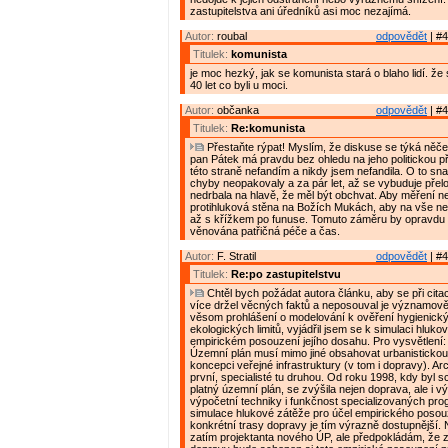
zastupitelstva ani úředníků asi moc nezajímá.
Autor:
roubal
odpovědět
| #4
Titulek:
komunista
je moc hezký, jak se komunista stará o blaho lidí. že 
40 let co byli u moci.
Autor:
občanka
odpovědět
| #4
Titulek:
Re:komunista
Přestaňte rýpat! Myslím, že diskuse se týká něče
pan Pátek má pravdu bez ohledu na jeho politickou př
této straně nefandím a nikdy jsem nefandila. O to sna
chyby neopakovaly a za pár let, až se vybuduje přel
nedrbala na hlavě, že měl být obchvat. Aby měření n
protihluková stěna na Božích Mukách, aby na vše nepř
až s křížkem po funuse. Tomuto záměru by opravdu 
věnována patřičná péče a čas.
Autor:
F. Stratil
odpovědět
| #4
Titulek:
Re:po zastupitelstvu
Chtěl bych požádat autora článku, aby se při cita
více držel věcných faktů a neposouval je významově
věsom prohlášení o modelování k ověření hygienick
ekologických limitů, vyjádřil jsem se k simulaci hluko
empirickém posouzení jejího dosahu. Pro vysvětlení:
Územní plán musí mimo jiné obsahovat urbanistickou
koncepci veřejné infrastruktury (v tom i dopravy). Arch
první, specialisté tu druhou. Od roku 1998, kdy byl 
platný územní plán, se zvýšila nejen doprava, ale i 
výpočetní techniky i funkčnost specializovaných pr
simulace hlukové zátěže pro účel empirického posouz
konkrétní trasy dopravy je tím výrazně dostupnější.
zatím projektanta nového ÚP, ale předpokládám, že 