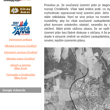
Pravdou je, že současný územní plán je stagn
rozvoji Chotěboře. Však také krátce poté, co by
rozhodnuto vypracovat nový územní plán. Jeho 
stále odkládala. Nyní se sice práce na nové
rozeběhly, aby ho však současné zastupitelstvo
před koncem volebního období, nesmělo by 
zdržení. Mám proto vážnou obavu, že se opět 
územní plán bez řádné diskuse s občany. A že 
dojde k výrazné změně ve složení zastupitelstva
Internetové aplikace
novém, lepším územním plánu.
Městská knihovna Chotěboř
Informační centrum Chotěboř
Městská policie Chotěboř
Záhady a tajemno
Milan Knob
Fotografie z Chotěbořska
Milan Knob
Google Adwords