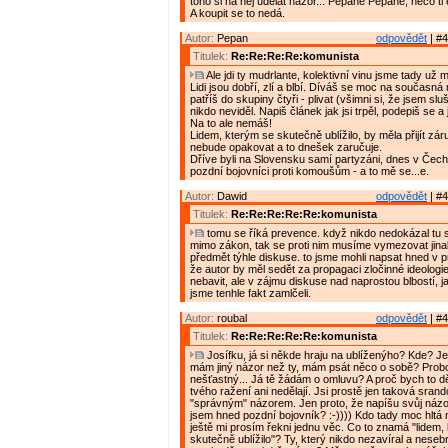
toho si na něj udělat názor... Pepane Pepane, něco ti
A koupit se to nedá.
Autor:
Pepan
odpovědět
| #4
Titulek:
Re:Re:Re:Re:komunista
Ale jdi ty mudrlante, kolektivní vinu jsme tady už m
Lidi jsou dobří, zlí a blbí. Díváš se moc na současná
patříš do skupiny čtyři - plivat (všimni si, že jsem slu
nikdo neviděl. Napiš článek jak jsi trpěl, podepiš se a 
Na to ale nemáš!
Lidem, kterým se skutečně ublížilo, by měla přijít zár
nebude opakovat a to dnešek zaručuje.
Dříve byli na Slovensku samí partyzáni, dnes v Čec
pozdní bojovníci proti komoušům - a to mě se...e.
Autor:
Dawid
odpovědět
| #4
Titulek:
Re:Re:Re:Re:Re:komunista
tomu se říká prevence. když nikdo nedokázal tu s
mimo zákon, tak se proti nim musíme vymezovat jinak
předmět týhle diskuse. to jsme mohli napsat hned v 
že autor by měl sedět za propagaci zločinné ideologie
nebavit, ale v zájmu diskuse nad naprostou blbostí, j
jsme tenhle fakt zamlčeli.
Autor:
roubal
odpovědět
| #4
Titulek:
Re:Re:Re:Re:Re:komunista
Josífku, já si někde hraju na ublíženýho? Kde? J
mám jiný názor než ty, mám psát něco o sobě? Prob
nešťastný... Já tě žádám o omluvu? A proč bych to děla
tvého ražení ani nedělají. Jsi prostě jen taková srand
"správným" názorem. Jen proto, že napíšu svůj náz
jsem hned pozdní bojovník? :-)))) Kdo tady moc hltá
ještě mi prosím řekni jednu věc. Co to znamá "lidem,
skutečně ublížilo"? Ty, který nikdo nezavíral a nesebr