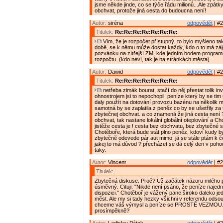
jsme někde jinde, co se týče řádu milionů...Ale zpátky
obchvat, protože jiná cesta do budoucna není!
Autor:
siréna
odpovědět
| #2
Titulek:
Re:Re:Re:Re:Re:Re:Re:
Vím, že je rozpočet přístupný, to bylo myšleno ta
době, se k němu může dostat každý, kdo o to má záj
pozvánku na zítřejší ZM, kde jedním bodem programu
rozpočtu. (kdo neví, tak je na stránkách města)
Autor:
Dawid
odpovědět
| #2
Titulek:
Re:Re:Re:Re:Re:Re:Re:
netřeba zimák bourat, stačí do něj přestat tolik inv
ohnostrojem jsi to nepochopil, peníze který by se tim 
daly použít na dotování provozu bazénu na několik 
samotná by se zaplatila z peněz co by se ušetřily za
zbytečnej obchvat. a co znamená že jiná cesta není 
obchvat, tak nastane lokální globální oteplování a C
jistěže cesta je ! cesta bez obchvatu, bez zbytečné s
Chotěboře, která bude stát plno peněz, kdoví kudy by
zbytečně odevede pár aut mimo. já se stále ptám k 
jakej to má důvod ? přecházet se dá celý den v poho
taky.
Autor:
Vincent
odpovědět
| #2
Titulek:
Zbytečná diskuse. Proč? Už začátek názoru milého 
úsměvný. Cituji: "Nikde není psáno, že peníze naje
dispozici." Chotěboř je vážený pane široko daleko je
měst. Ale my si tady hezky všichni v referendu odso
chceme váš výmysl a peníze se PROSTĚ VEZMOU. 
prosímpěkně?