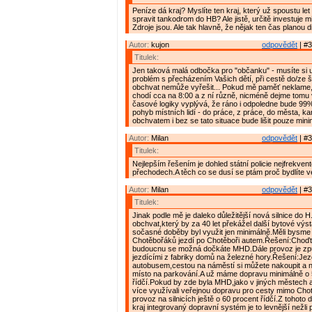
Peníze dá kraj? Myslíte ten kraj, který už spoustu let
spravit tankodrom do HB? Ale jistě, určitě investuje mi
Zdroje jsou. Ale tak hlavně, že nějak ten čas planou d
Autor:
kujon
odpovědět
| #3
Titulek:
Jen taková malá odbočka pro "občanku" - musíte si 
problém s přecházením Vašich dětí, při cestě do/ze 
obchvat nemůže vyřešit... Pokud mě paměť neklame,
chodí cca na 8:00 a z ní různě, nicméně dejme tomu 
časové logiky vyplývá, že ráno i odpoledne bude 99%
pohyb místních lidí - do práce, z práce, do města, kamk
obchvatem i bez se tato situace bude lišit pouze mini
Autor:
Milan
odpovědět
| #3
Titulek:
Nejlepším řešením je dohled státní policie nejfrekven
přechodech.A těch co se dusí se ptám proč bydlíte 
Autor:
Milan
odpovědět
| #3
Titulek:
Jinak podle mě je daleko důležitější nová silnice do H
obchvat,který by za 40 let překážel další bytové výs
sočasné doběby byl využit jen minimálně.Měli bysme 
Chotěbořáků jezdí po Chotěboři autem.Řešení:Choď
budoucnu se možná dočkáte MHD.Dále provoz je způ
jezdícími z fabriky domů na železné hory.Řešení:Jez
autobusem,cestou na náměstí si můžete nakoupit a n
místo na parkování.A už máme dopravu minimálně o 
řídčí.Pokud by zde byla MHD,jako v jiných městech a
více využívali veřejnou dopravu pro cesty mimo Chot
provoz na silnicích ještě o 60 procent řídčí.Z tohoto
kraj integrovaný dopravní systém je to levnější nežli 