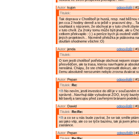
Autor:
kujon
odpovědět
| #1
Titulek:
Tak doprava v Chotěboři je hustá, resp. nad běžnou
jen cca 2 hodiny denně a to ještě v pracovní dny... 
souhlasit s názorem, že obchvat je v tuto chvíli zbyte
v tuto chvíli. Za 2roky tomu může býti jinak, ale u C
celkem překvapilo :-) ) a peníze bych já osobně vidě
jiných projektech... Nicméně přeložka je ptákovina na
doufám shodneme všichni :O)
Autor:
jenda
odpovědět
| #1
Titulek:
O tom jestli chotěboř potřebuje obchvat nejsem stop
přesvědčen, ale ta trasa, kterou navrhujete je absol
nereálná. Chápu, že ste chtěl rozproudit diskuzi, ale
čemu absolutně nerozumim nebylo zrovna dvakrat su
Autor:
Pepan
odpovědět
| #1
Titulek:
Re:
No nevím, jestli investice do děl je v současném n
správné...Navrhuji dále vybudovat ZOO, krytý bazén, 
lidi bavěj a tancujou před zavřenými bránami podniků
Autor:
Dawid
odpovědět
| #1
Titulek:
Re:Re:
a co se u nás bude zavírat, že se tak směle ptám
asi jako vtip, ale co se týče bazénu, tak já jsem jeho
zastánce.
Autor:
Pepan
odpovědět
| #1
Titulek:
Re:Re: