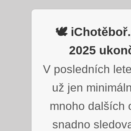
🕊️ iChotěbo
2025 ukonč
V posledních lete
už jen minimáln
mnoho dalších o
snadno sledova