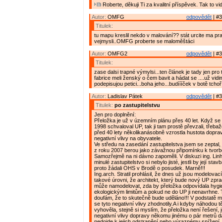
Roberte, děkuji Ti za kvalitní příspěvek. Tak to vi
Autor:
OMFG
odpovědět
| #3
Titulek:
tu mapu kreslil nekdo v malování?? stát urcite ma p
vejmysli..OMFG proberte se maloměštáci
Autor:
OMFG2
odpovědět
| #3
Titulek:
zase dalsi trapné výmylsi...ten článek je tady jen pro
fabrice meli ženský o čem bavit a hádat se ....už vidi
podepisujou petici...boha jeho...budíííček v botě tchoř.
Autor:
Ladislav Pátek
odpovědět
| #3
Titulek:
po zastupitelstvu
Jen pro doplnění:
Přeložka je už v územním plánu přes 40 let. Když se 
1998 schvaloval UP, tak ji tam prostě převzali, třebaže
před 40 lety několikanásobně vzrostla hustota dopravy 
negativní vlivy na obyvatele.
Ve středu na zasedání zastupitelstva jsem se zeptal, je
z roku 2007 berou jako závažnou připomínku k tvor
Samozřejmě na ni dávno zapoměli. V diskuzi ing. Linha
minulé zastupitelstvo si nebylo jisté, jestli by její sta
proto žádali OHS v Brodě o posudek. Marně!!!
Ing.arch. Stratil prohlásil, že dnes už jsou modelovac
takové úrovni, že architekt, který bude nový UP zpra
může namodelovat, zda by přeložka odpovídala hygi
ekologickým limitům a pokud ne do UP ji nenavrhne. 
doufám, že to skutečně bude uděláno!!! V podstatě mi 
se tyto negativní vlivy zhodnotily.A i kdyby náhodou t
vyhověla, stejně si myslím, že přeložka není řešení,
negativní vlivy dopravy někomu jinému o pár metrů d
nedojde k jejich odstranění nebo výraznému snížení. 