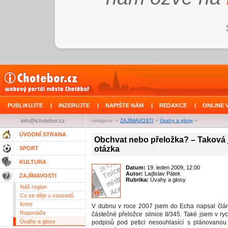
PUBLIKUJTE
|
INZERUJTE
|
NAPIŠTE NÁM
|
REDAKCE
|
ONLINE 
info@ichotebor.cz
navigace: »
ZAJÍMAVOSTI
»
Úvahy a glosy
»
ÚVODNÍ STRANA
Obchvat nebo přeložka? – Taková 
otázka
SPORT
KULTURA
Datum:
19. leden 2009, 12:00
Autor:
Ladislav Pátek
ZAJÍMAVOSTI
Rubrika:
Úvahy a glosy
Náš region
Co se děje u sousedů
Krimi
V dubnu v roce 2007 jsem do Echa napsal člá
Reportáže
částečné přeložce silnice II/345. Také jsem v ryc
Úvahy a glosy
podpisů pod petici nesouhlasící s plánovanou