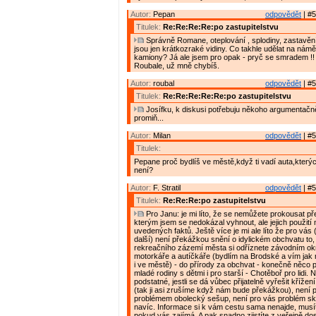
Autor:
Pepan
odpovědět
| #5
Titulek:
Re:Re:Re:Re:po zastupitelstvu
Správně Romane, oteplování , splodiny, zastavění u
jsou jen krátkozraké vidiny. Co takhle udělat na námě
kamiony? Já ale jsem pro opak - pryč se smradem !!
Roubale, už mně chybíš.
Autor:
roubal
odpovědět
| #5
Titulek:
Re:Re:Re:Re:Re:po zastupitelstvu
Josífku, k diskusi potřebuju někoho argumentačn
promiň...
Autor:
Milan
odpovědět
| #5
Titulek:
Pepane proč bydlíš ve městě,když ti vadí auta,který
není?
Autor:
F. Stratil
odpovědět
| #5
Titulek:
Re:Re:Re:po zastupitelstvu
Pro Janu: je mi líto, že se nemůžete prokousat pře
kterým jsem se nedokázal vyhnout, ale jejich použit
uvedených faktů. Ještě více je mi ale líto že pro vás
další) není překážkou snění o idylickém obchvatu to,
rekreačního zázemí města si odříznete závodním o
motorkáře a autíčkáře (bydlím na Brodské a vím jak ry
i ve městě) - do přírody za obchvat - konečně něco
mladé rodiny s dětmi i pro starší - Chotěboř pro lidi. 
podstatné, jestli se dá vůbec přijatelně vyřešit křížení
(tak ji asi zrušíme když nám bude překážkou), není 
problémem obolecký sešup, není pro vás problém sk
navíc. Informace si k vám cestu sama nenajde, musíte
pokud vás zajímá. A pak snadno zjistíte z veřejně do