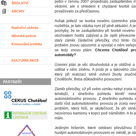
petici v červnu 2007 projednalo zastupitelstvo m
ŠKOLSTVÍ
vědomí, ale s ohledem k chystané tvorbě úz
považovalo za předčasnou.
ARCHIV
Avšak jelikož se tvorba nového územního plá
rozběhla, je tato otázka nyní již plně aktuální. A
Radniční okénko
pochyby, že se zastupitelstvo při tvorbě novéh
obchvatem hodlá zabývat a že opět převezme p
Městská policie
starý záměr částečné přeložky, chci tímto č
Komunální politika
problém znovu upozornit a vyvolat o něm veřejno
se tedy znovu ptám.
Chceme Chotěboř pro
automobily?
KULTURNÍ AKCE
Územní plán je věc dlouhodobá a je obtížné a
udělat v něm změnu. A proto je u takového zá
který při realizaci silně ovlivní životy značn
Chotěboře, třeba důkladného posouzení.
PARTNEŘI
Záměr přeložky, už při svém vzniku nebyl zcela ide
tehdejší, z dnešního pohledu téměř minimá
automobilového provozu. Z dnešního pohledu 
další růst automobilového provozu je zcela nevy
problém, který řeší, je skutečnost, že při siln
neuvíznou kamiony v kopci pod náměstím. A to j
málo.
Jediným řešením, které odstraní převážnou 
hustým automobilovým provozem ve městě, je obc