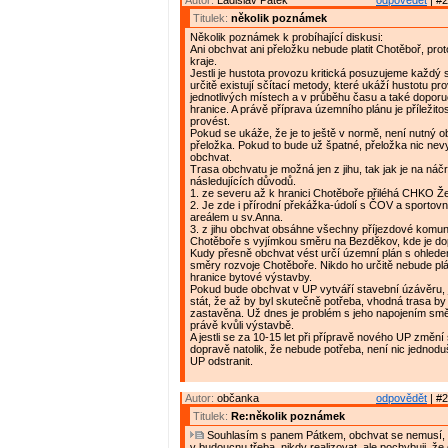
Autor:
Ladislav Pátek
odpovědět
| #2
Titulek:
několik poznámek
Několik poznámek k probíhající diskusi:
Ani obchvat ani přeložku nebude platit Chotěboř, proto
kraje.
Jestli je hustota provozu kritická posuzujeme každý s
určitě existují sčítací metody, které ukáží hustotu pr
jednotlivých místech a v průběhu času a také doporu
hranice. A právě příprava územního plánu je příležitos
provést.
Pokud se ukáže, že je to ještě v normě, není nutný ob
přeložka. Pokud to bude už špatné, přeložka nic nevy
obchvat.
Trasa obchvatu je možná jen z jihu, tak jak je na náčr
následujících důvodů.
1. ze severu až k hranici Chotěboře přiléhá CHKO Že
2. Je zde i přírodní překážka-údolí s ČOV a sporto
areálem u sv.Anna.
3. z jihu obchvat obsáhne všechny příjezdové komu
Chotěboře s vyjímkou směru na Bezděkov, kde je do
Kudy přesně obchvat vést určí územní plán s ohled
směry rozvoje Chotěboře. Nikdo ho určitě nebude pl
hranice bytové výstavby.
Pokud bude obchvat v UP vytváří stavební úzávěru, 
stát, že až by byl skutečně potřeba, vhodná trasa by
zastavěna. Už dnes je problém s jeho napojením sm
právě kvůli výstavbě.
A jestli se za 10-15 let při přípravě nového UP změní 
dopravě natolik, že nebude potřeba, není nic jednodu
UP odstranit.
Autor:
občanka
odpovědět
| #2
Titulek:
Re:několik poznámek
Souhlasím s panem Pátkem, obchvat se nemusí, 
v budoucnu třeba, nikdy realizovat, ale pochybuji, ž