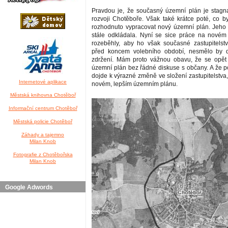
Pravdou je, že současný územní plán je stagn
rozvoji Chotěboře. Však také krátce poté, co by
rozhodnuto vypracovat nový územní plán. Jeho 
stále odkládala. Nyní se sice práce na nové
rozeběhly, aby ho však současné zastupitelstvo
před koncem volebního období, nesmělo by 
zdržení. Mám proto vážnou obavu, že se opět 
územní plán bez řádné diskuse s občany. A že 
dojde k výrazné změně ve složení zastupitelstva
Internetové aplikace
novém, lepším územním plánu.
Městská knihovna Chotěboř
Informační centrum Chotěboř
Městská policie Chotěboř
Záhady a tajemno
Milan Knob
Fotografie z Chotěbořska
Milan Knob
Google Adwords