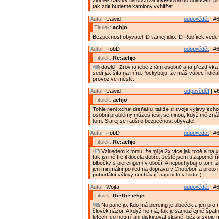
zlomek částky na obchvat investoval do donucení pily
tak zde budeme kamiony vyhlížet ....
Autor:
Dawid
odpovědět
| #6
Titulek:
achjo
Bezpečnost obyvatel :D samej idiot :D Robínek vede
Autor:
RobD
odpovědět
| #6
Titulek:
Re:achjo
dawid : Zrovna tebe znám osobně a ta přezdívka "
sedí jak šitá na míru.Pochybuju, že máš vůbec řidičák
provoz ve městě.
Autor:
Dawid
odpovědět
| #6
Titulek:
achjo
Tohle neni xchat drsňáku, takže si svoje výlevy scho
osobní problémy můžeš řešit se mnou, když mě znáš
tom. Starej se radši o bezpečnost obyvatel.
Autor:
RobD
odpovědět
| #6
Titulek:
Re:achjo
Vzhledem k tomu, že mi je 2x více jak tobě a na 
tak jsi mě trefil docela dobře. Ještě jsem ti zapoměl 
blbečky s piercingem v obočí. A nepochybuji o tom, 
jen minimální pohled na dopravu v Chotěboři a proto
pubertální výlevy nechávají naprosto v klidu :)
Autor:
Wojta
odpovědět
| #6
Titulek:
Re:Re:achjo
No pane jo. Kdo má piercing je blbeček a jen pro
člověk názor. A když ho má, tak je samozřejmě špatn
letech, co neumí ani diskutovat slušně, běž si svoje 