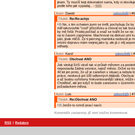
jinam. Ty musíš bejt dokonalost sama, kdy si dovoluj
podle toho jak vypadaj... :-)))))
Autor:
Dawid
odpovědět
| #6
Titulek:
Re:Re:achjo
Ne, s tim xchatem jsem se trefil, pochybuju že b
měl takovouhle "cool" přezdívku a choval se tak bura
by mě řešil. Prodej počítač a snaž se tvářit že se nic
na to časem zapomene. Machrovat na diskusi umí kaž
pán, jinak mlčíš. Že ti piercing maminka nedovolí je mi
místní dopravu mám stejnej jako ty, ale já z něj aspon
odhady.
Autor:
Karel
odpovědět
| #
Titulek:
Obchvat ANO
Jak sleduji šírší okolí tak si průtah městem za posled
nepostavlia žádná vesnice, natož město. Držet se k
40 let jen proto, že už je zanešen v situaci a nebyla 
práce, neokecá ani 100 odborných blábolů. Obchvat 
a až budou vyřešeny frekventovanější silnice, může do
Chotěboř, ale jen když to bude zaneseno v územním 
požadavkem města.
Autor:
Luis
odpovědět
| #7
Titulek:
Re:Obchvat ANO
Jenže to smrdí prací navíc
Komentáře zastaveny, již není možno komentovat.
RSS
|
Redakce