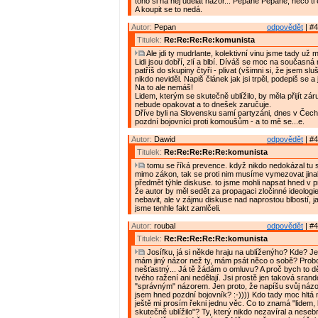
toho si na něj udělat názor... Pepane Pepane, něco ti
A koupit se to nedá.
Autor:
Pepan
odpovědět
| #4
Titulek:
Re:Re:Re:Re:komunista
Ale jdi ty mudrlante, kolektivní vinu jsme tady už m
Lidi jsou dobří, zlí a blbí. Díváš se moc na současná
patříš do skupiny čtyři - plivat (všimni si, že jsem slu
nikdo neviděl. Napiš článek jak jsi trpěl, podepiš se a 
Na to ale nemáš!
Lidem, kterým se skutečně ublížilo, by měla přijít zár
nebude opakovat a to dnešek zaručuje.
Dříve byli na Slovensku samí partyzáni, dnes v Čec
pozdní bojovníci proti komoušům - a to mě se...e.
Autor:
Dawid
odpovědět
| #4
Titulek:
Re:Re:Re:Re:Re:komunista
tomu se říká prevence. když nikdo nedokázal tu s
mimo zákon, tak se proti nim musíme vymezovat jinak
předmět týhle diskuse. to jsme mohli napsat hned v 
že autor by měl sedět za propagaci zločinné ideologie
nebavit, ale v zájmu diskuse nad naprostou blbostí, j
jsme tenhle fakt zamlčeli.
Autor:
roubal
odpovědět
| #4
Titulek:
Re:Re:Re:Re:Re:komunista
Josífku, já si někde hraju na ublíženýho? Kde? J
mám jiný názor než ty, mám psát něco o sobě? Prob
nešťastný... Já tě žádám o omluvu? A proč bych to děla
tvého ražení ani nedělají. Jsi prostě jen taková srand
"správným" názorem. Jen proto, že napíšu svůj náz
jsem hned pozdní bojovník? :-)))) Kdo tady moc hltá
ještě mi prosím řekni jednu věc. Co to znamá "lidem,
skutečně ublížilo"? Ty, který nikdo nezavíral a nesebr