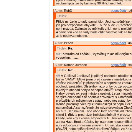
osobně tipuji, že by kamiony 99 % lidí nechtělo.
Autor:
RobD
odpovědět
| #6
Titulek:
Příjde mi, že je to tady samej idiot. Jednoznačně jse
jen pro bezpečnost obyvatel. To, že bude v Chotěboř
není pravda. Zajímalo by mě kolik z lidí, co tu projížd
A navíc ten kdo se tady bude chtít zastavit, tak se ta
ať je obchvat nebo ne.
Autor:
Pepan
odpovědět
| #6
Titulek:
Re:
To tvrdím od začátku, vysvětluj to ale některým
vyspělým...........
Autor:
Roman Juránek
odpovědět
| #6
Titulek:
Re:
V Golčově Jeníkově je pěkný obchod s oblečením
tuším "JANA". Mluvil jsem před časem s majitelkou a t
většina zákazníků je přespolních a poprvé se zastavi
obchodu projížděli. Dle jejího názoru, by po zprovoz
takovýto obchod nebyla schopna otevřít, resp. získat 
Habry bývalo okresní město a opakuji, že za minulé
se týká obchodní sítě nechalo srovnávat s Chotěboří. 
projíždějících městem se zastaví nebo nezastaví by
dlouhé polemiky, více by k tomu asi byli schopni říci m
na náměstí. A samozřejmě, že nelze srovnávat Chotě
ani s G. Jeníkovem - obě obce totiž narozdíl od Chot
silnici 1. třídy a procházel jimi skutečně silný provoz 
každý, kdo kdy zkoušel stopovat v G. Jeníkově na C
aut na Havl. Brod a Čáslav byl naprosto nesouměřitel
auty odbočujícími naším směrem. Co se týká kamiónů
převáží, nebo spíše převážela dřevní štěpku ze Ždír