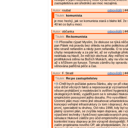
zastupitelstva ani úředníků asi moc nezajímá.
Autor:
roubal
odpovědět
| #4
Titulek:
komunista
je moc hezký, jak se komunista stará o blaho lidí. že 
40 let co byli u moci.
Autor:
občanka
odpovědět
| #4
Titulek:
Re:komunista
Přestaňte rýpat! Myslím, že diskuse se týká něče
pan Pátek má pravdu bez ohledu na jeho politickou př
této straně nefandím a nikdy jsem nefandila. O to sna
chyby neopakovaly a za pár let, až se vybuduje přel
nedrbala na hlavě, že měl být obchvat. Aby měření n
protihluková stěna na Božích Mukách, aby na vše nepř
až s křížkem po funuse. Tomuto záměru by opravdu 
věnována patřičná péče a čas.
Autor:
F. Stratil
odpovědět
| #4
Titulek:
Re:po zastupitelstvu
Chtěl bych požádat autora článku, aby se při cita
více držel věcných faktů a neposouval je významově
věsom prohlášení o modelování k ověření hygienick
ekologických limitů, vyjádřil jsem se k simulaci hluko
empirickém posouzení jejího dosahu. Pro vysvětlení:
Územní plán musí mimo jiné obsahovat urbanistickou
koncepci veřejné infrastruktury (v tom i dopravy). Arch
první, specialisté tu druhou. Od roku 1998, kdy byl 
platný územní plán, se zvýšila nejen doprava, ale i 
výpočetní techniky i funkčnost specializovaných pr
simulace hlukové zátěže pro účel empirického posouz
konkrétní trasy dopravy je tím výrazně dostupnější.
zatím projektanta nového ÚP, ale předpokládám, že 