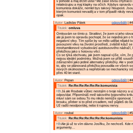
v pohodě a maj držet ústa? Mě zase štvou chytráčci j
relativizujou a maj klapky na očích. Kdybys opravdu 
komunista dokáže, nemlel bys takový hlouposti. Jsou p
kterým komunisti nevaděj a v tom případě nikdy nevad
opak.
Autor:
Ladislav Pátek
odpovědět
| #4
Titulek:
omluva
Omlouvám se tímto p. Stratilovi, že jsem si jeho slova
ale já jsem to opravdu pochopil, že se nejedná jen o hl
negativní vlivy. Tím spíše by se mělo udělat nějaké 
posouzení vlivu na životní prostředí, zvláště když se
mnohamilionové vybudování autobusového nádraží, k
přeložkou jako s hotovou věcí.
Co se týká obchvatu, jak jsem napsal výše, vím, že 
nejsou ideální podmínky. Možná jsem se příliš soustře
zdůraznění jako jediné alternativy přeložky. Ale v pods
to, aby se plánovaná přeložka posoudila ve všech so
nových okolnostech a nepřebíralo se mechanicky stá
přes 40 let staré.
Autor:
Pepan
odpovědět
| #4
Titulek:
Re:Re:Re:Re:Re:Re:komunista
Já ale Roubale vůbec nestojím o tvoje názory a u
odpovídat. Připomínáš mně takového bojovného krtka
mluví sám se sebou.To mu nikdo nemůže oponovat. 
brouku, přeber si to před zrcadlem, než půjdeš do šk
Už radši neodpovídej, nebo ti rupnou nervy.
Autor:
roubal
odpovědět
| #5
Titulek:
Re:Re:Re:Re:Re:Re:Re:komunista
Ale já už to vím dávno Josífku, že nechceš. Kde 
argumenty....