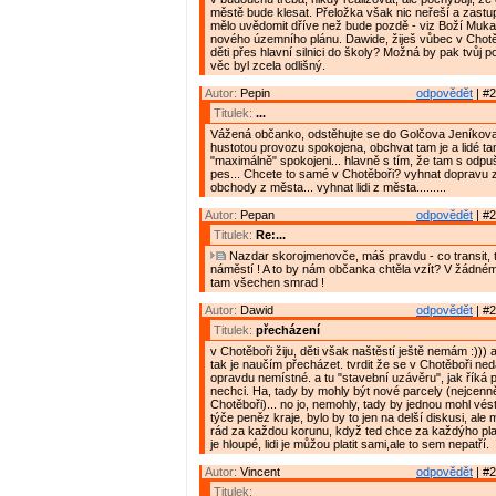
městě bude klesat. Přeložka však nic neřeší a zastupi
mělo uvědomit dříve než bude pozdě - viz Boží Muka
nového územního plánu. Dawide, žiješ vůbec v Chotě
děti přes hlavní silnici do školy? Možná by pak tvůj p
věc byl zcela odlišný.
Autor:
Pepin
odpovědět
| #2
Titulek:
...
Vážená občanko, odstěhujte se do Golčova Jeníkov
hustotou provozu spokojena, obchvat tam je a lidé ta
"maximálně" spokojeni... hlavně s tím, že tam s odpu
pes... Chcete to samé v Chotěboři? vyhnat dopravu z
obchody z města... vyhnat lidi z města.........
Autor:
Pepan
odpovědět
| #2
Titulek:
Re:...
Nazdar skorojmenovče, máš pravdu - co transit, t
náměstí ! A to by nám občanka chtěla vzít? V žádném
tam všechen smrad !
Autor:
Dawid
odpovědět
| #2
Titulek:
přecházení
v Chotěboři žiju, děti však naštěstí ještě nemám :))) 
tak je naučím přecházet. tvrdit že se v Chotěboři ned
opravdu nemístné. a tu "stavební uzávěru", jak říká 
nechci. Ha, tady by mohly být nové parcely (nejcenně
Chotěboři)... no jo, nemohly, tady by jednou mohl vés
týče peněz kraje, bylo by to jen na delší diskusi, ale 
rád za každou korunu, když ted chce za každýho plat
je hloupé, lidi je můžou platit sami,ale to sem nepatří.
Autor:
Vincent
odpovědět
| #2
Titulek: