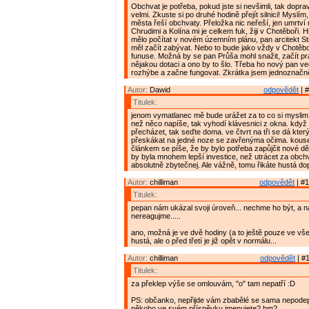
Obchvat je potřeba, pokud jste si nevšimli, tak doprav
velmi. Zkuste si po druhé hodině přejít silnici! Myslí
města řeší obchvaty. Přeložka nic neřeší, jen umrtv
Chrudimi a Kolína mi je celkem fuk, žiji v Chotěboři. 
mělo počítat v novém územním plánu, pan arcitekt Stra
měl začít zabývat. Nebo to bude jako vždy v Chotěbo
funuse. Možná by se pan Průša mohl snažit, začít p
nějakou dotaci a ono by to šlo. Třeba ho nový pan 
rozhýbe a začne fungovat. Zkrátka jsem jednoznačn
Autor:
Dawid
odpovědět
| #
Titulek:
jenom vymatlanec mě bude urážet za to co si myslim
než něco napíše, tak vyhodí klávesnici z okna. když
přecházet, tak seďte doma. ve čtvrt na tři se dá kter
přeskákat na jedné noze se zavřenýma očima. kouse
článkem se píše, že by bylo potřeba zapůjčit nové dě
by byla mnohem lepší investice, než utrácet za obchva
absolutně zbytečnej. Ale vážně, tomu řikáte hustá do
Autor:
chilliman
odpovědět
| #1
Titulek:
pepan nám ukázal svoji úroveň... nechme ho být, a n
nereagujme.....
ano, možná je ve dvě hodiny (a to ještě pouze ve vš
hustá, ale o před třetí je již opět v normálu...
Autor:
chilliman
odpovědět
| #1
Titulek:
za překlep výše se omlouvám, "o" tam nepatří :D
PS: občanko, nepřijde vám zbabělé se sama nepode
někoho ve svém příspěvku jmenujete? hm?