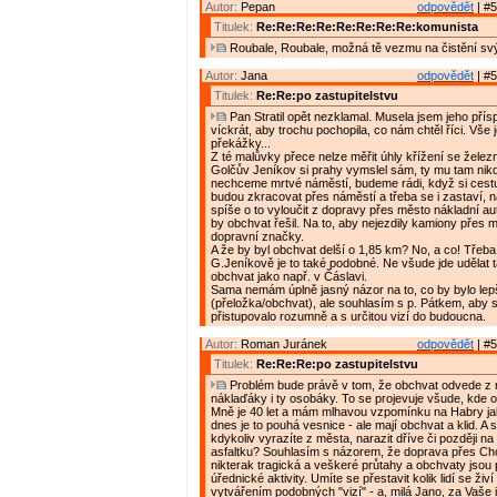
Autor:
Pepan
odpovědět
| #5
Titulek:
Re:Re:Re:Re:Re:Re:Re:Re:komunista
Roubale, Roubale, možná tě vezmu na čistění svý
Autor:
Jana
odpovědět
| #5
Titulek:
Re:Re:po zastupitelstvu
Pan Stratil opět nezklamal. Musela jsem jeho přís
víckrát, aby trochu pochopila, co nám chtěl říci. Vše 
překážky...
Z té malůvky přece nelze měřit úhly křížení se železn
Golčův Jeníkov si prahy vymslel sám, ty mu tam nikd
nechceme mrtvé náměstí, budeme rádi, když si cest
budou zkracovat přes náměstí a třeba se i zastaví, 
spíše o to vyloučit z dopravy přes město nákladní au
by obchvat řešil. Na to, aby nejezdily kamiony přes 
dopravní značky.
A že by byl obchvat delší o 1,85 km? No, a co! Třeba
G.Jeníkově je to také podobné. Ne všude jde udělat t
obchvat jako např. v Čáslavi.
Sama nemám úplně jasný názor na to, co by bylo lep
(přeložka/obchvat), ale souhlasím s p. Pátkem, aby 
přistupovalo rozumně a s určitou vizí do budoucna.
Autor:
Roman Juránek
odpovědět
| #5
Titulek:
Re:Re:Re:po zastupitelstvu
Problém bude právě v tom, že obchvat odvede z 
náklaďáky i ty osobáky. To se projevuje všude, kde 
Mně je 40 let a mám mlhavou vzpomínku na Habry ja
dnes je to pouhá vesnice - ale mají obchvat a klid. A
kdykoliv vyrazíte z města, narazit dříve či později n
asfaltku? Souhlasím s názorem, že doprava přes Ch
nikterak tragická a veškeré průtahy a obchvaty jsou
úřednické aktivity. Umíte se přestavit kolik lidí se ži
vytvářením podobných "vizí" - a, milá Jano, za Vaše 