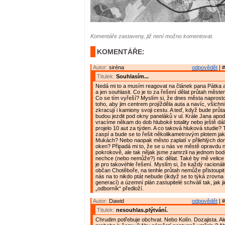
Komentáře zastaveny, již není možno komentovat.
KOMENTÁŘE:
Autor:
siréna
odpovědět
| #
Titulek:
Souhlasím...
Nedá mi to a musím reagovat na článek pana Pátka 
a jen souhlasit. Co je to za řešení dělat průtah měs
Co se tím vyřeší? Myslím si, že dnes města naprosto
toho, aby jim centrem projížděla auta a navíc, všichni
zkracují i kamiony svoji cestu. A teď, když bude prů
budou jezdit pod okny paneláků v ul. Krále Jana apod
vracíme někam do dob hluboké totality nebo ještě dál,
projelo 10 aut za týden. A co taková hluková studie?
zaspí a bude se to řešit několikametrovým plotem ja
Mukách? Nebo naopak město zaplatí v přilehlých 
oken? Připadá mi to, že se u nás ve městě opravdu 
pokrokově, ale tak nějak jsme zamrzli na jednom bod
nechce (nebo nemůže?) nic dělat. Také by mě velice za
je pro takovéhle řešení. Myslím si, že každý racionál
občan Chotěboře, na tenhle průtah nemůže přistoupit. 
nás na to nikdo ptát nebude (ikdyž se to týká zrovn
generací) a územní plán zastupitelé schválí tak, jak j
„odborník“ předloží.
Autor:
Dawid
odpovědět
| #
Titulek:
nesouhlas.plýtvání.
Chrudim potřebuje obchvat. Nebo Kolín. Dozajista. Al