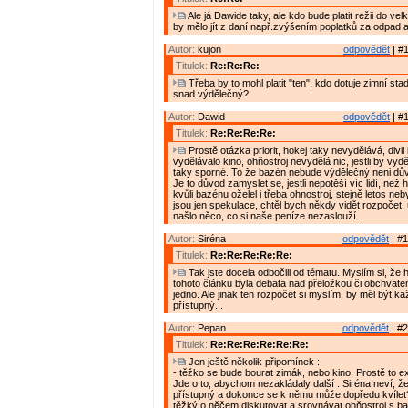
Ale já Dawide taky, ale kdo bude platit režii do v
by mělo jít z daní např.zvýšením poplatků za odpad 
Autor:
kujon
odpovědět
| #1
Titulek:
Re:Re:Re:
Třeba by to mohl platit "ten", kdo dotuje zimní sta
snad výdělečný?
Autor:
Dawid
odpovědět
| #1
Titulek:
Re:Re:Re:Re:
Prostě otázka priorit, hokej taky nevydělává, divi
vydělávalo kino, ohňostroj nevydělá nic, jestli by vy
taky sporné. To že bazén nebude výdělečný neni dův
Je to důvod zamyslet se, jestli nepotěší víc lidí, než 
kvůli bazénu oželel i třeba ohnostroj, stejně letos nebyl
jsou jen spekulace, chtěl bych někdy vidět rozpočet, 
našlo něco, co si naše peníze nezaslouží...
Autor:
Siréna
odpovědět
| #1
Titulek:
Re:Re:Re:Re:Re:
Tak jste docela odbočili od tématu. Myslím si, že
tohoto článku byla debata nad přeložkou či obchvate
jedno. Ale jinak ten rozpočet si myslím, by měl být 
přístupný...
Autor:
Pepan
odpovědět
| #2
Titulek:
Re:Re:Re:Re:Re:Re:
Jen ještě několik připomínek :
- těžko se bude bourat zimák, nebo kino. Prostě to exi
Jde o to, abychom nezakládaly další . Siréna neví, že
přístupný a dokonce se k němu může dopředu kvílet
těžký o něčem diskutovat a srovnávat ohňostroj s 