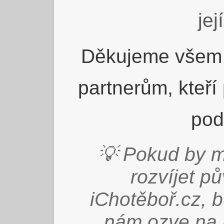
jej
Děkujeme všem 
partnerům, kteří
pod
💡 Pokud by m
rozvíjet p
iChotěboř.cz, 
nám ozve na