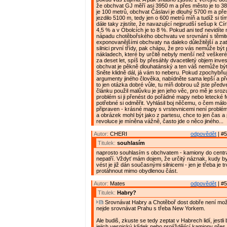
že obchvat GJ měří asi 3950 m a přes město je to 38
je 100 metrů, obchvat Čáslavi je dlouhý 5700 m a př
jezdilo 5100 m, tedy jen o 600 metrů míň a tudíž si tí
dále taky zjistíte, že navazující nejprudší sešup k Cí
4,5 % a v Obolcích je to 8 %. Pokud ani teď nevidíte 
nápadu chotěbořského obchvatu ve srovnání s těmi
exponovanějšími obchvaty na daleko důležitější a zatí
silnici první třídy, pak chápu, že pro vás nemůže být 
nákladech, které by určitě nebyly menší než veškeré
za deset let, spíš by přesáhly dvacetiletý objem inve
obchvat je pěkně dlouhatánský a ten váš nemůže být
Sněte klidně dál, já vám to neberu. Pokud zpochybňu
argumenty jiného člověka, nabídněte sama lepší a př
to jen otázka dobré vůle, tu míň dobrou už jste předv
článku použil malůvku je jen jeho věc, pro mě je sro
problém si ji přenést do pořádné mapy nebo letecké f
potřebné si odměřit. Vyhlásil boj něčemu, o čem málo 
připraven - krásné mapy s vrstevnicemi není problém 
a obrázek mohl být jako z partesu, chce to jen čas a 
revoluce je míněna vážně, často jde o něco jiného...
Autor:
CHERI
odpovědět
| #5
Titulek:
souhlasím
naprosto souhlasím s obchvatem - kamiony do cent
nepatří. Vždyť mám dojem, že určitý náznak, kudy b
vést je již dán současnými silnicemi - jen je třeba je t
protáhnout mimo obydlenou část.
Autor:
Mates
odpovědět
| #5
Titulek:
Habry?
Srovnávat Habry a Chotěboř dost dobře není mož
nejde srovnávat Prahu s třeba New Yorkem.
Ale budiš, zkuste se tedy zeptat v Habrech lidí, jestli b
jejich vesnický klídek nebo projíždějící kamiony pře