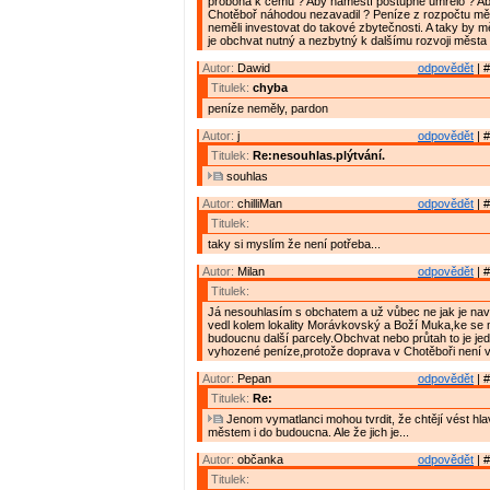
proboha k čemu ? Aby náměstí postupně umřelo ? Ab
Chotěboř náhodou nezavadil ? Peníze z rozpočtu měs
neměli investovat do takové zbytečnosti. A taky by m
je obchvat nutný a nezbytný k dalšímu rozvoji města 
Autor:
Dawid
odpovědět
| #
Titulek:
chyba
peníze neměly, pardon
Autor:
j
odpovědět
| #
Titulek:
Re:nesouhlas.plýtvání.
souhlas
Autor:
chilliMan
odpovědět
| #
Titulek:
taky si myslím že není potřeba...
Autor:
Milan
odpovědět
| #
Titulek:
Já nesouhlasím s obchatem a už vůbec ne jak je na
vedl kolem lokality Morávkovský a Boží Muka,ke se 
budoucnu další parcely.Obchvat nebo průtah to je jed
vyhozené peníze,protože doprava v Chotěboři není 
Autor:
Pepan
odpovědět
| #
Titulek:
Re:
Jenom vymatlanci mohou tvrdit, že chtějí vést hl
městem i do budoucna. Ale že jich je...
Autor:
občanka
odpovědět
| #
Titulek: