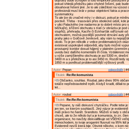
dopravy bude schopen si toto empirické posouzení pro
pokud shledá přeložku jako chybné řešení, pak bude
obsahovat řešení jiné. Je to ale záležitost na výsost
profesionál musí brát v potaz objektivní fakta a praco
systematicky.
To ale lze do značné míry i v diskuzi, pokud je míně
poctivě. Třeba - trasování přes obolecké údolí, kde j
v ulici Palackého (ne nadarmo je to dobré místo pro 
běžkaře), křížení obchvatu s tratí (v obrázku je pod
stupňů), přehrada, Kacíře či Eckharťák odříznuté od
obchvatem, možná pozdější povinné drncání auty př
prahy jako v Golčově Jeníkově, aby nám tu nepojížděli
okolo. To je jen několik z velice problematických otá
existovat uspokojivé odpovědi, aby bylo možné vypust
prostupný koridor dosud hájený v platném územním p
uvedu bez dalšího komentáře tři čísla. Vzdálenost me
u výše zamýšleného obchvatu je asi 5300 m, dnešní 
3400 m a s přeložkou je to asi 3450 m. Rozdíl tedy op
1850 m a poněkud problematičtější výškový profil.
Autor:
Pepan
odpovědět
| #4
Titulek:
Re:Re:komunista
Občanko, souhlas. Roubal, jako dnes 95% občan
totáče nepředstavitelně trpět. A když kradli, dělali to p
let...
Autor:
roubal
odpovědět
| #4
Titulek:
Re:Re:Re:komunista
Pepane, ty náš diskusní chytráčku. Podle tebe je 
jen ten, se kterým souhlasíš. Jiný názor je evidentně
máš právo ho hanět. Srandisto. Můžeš si tady s obča
chceš, ale to že někdo byl a je komunista, to zn. čle
organizace, ho navždy diskvalifikuje od VŠEHO veře
mimochodem, to tvoje arogantní flusnutí na 95% lidí j
Evidentně nevíš která bije. Obvinit někoho, o kom nic