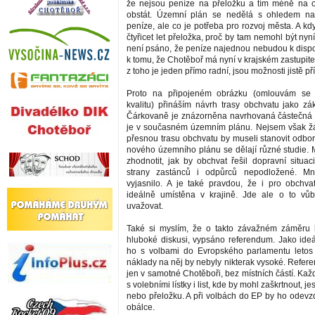
že nejsou peníze na přeložku a tím méně na 
obstát. Územní plán se nedělá s ohledem na
peníze, ale co je potřeba pro rozvoj města. A k
čtyřicet let přeložka, proč by tam nemohl být ny
není psáno, že peníze najednou nebudou k dispo
k tomu, že Chotěboř má nyní v krajském zastupite
z toho je jeden přímo radní, jsou možnosti jistě pří
Proto na připojeném obrázku (omlouvám se 
kvalitu) přináším návrh trasy obchvatu jako zák
Čárkovaně je znázorněna navrhovaná částečná p
je v současném územním plánu. Nejsem však žá
přesnou trasu obchvatu by museli stanovit odborn
nového územního plánu se dělají různé studie. M
zhodnotit, jak by obchvat řešil dopravní situac
strany zastánců i odpůrců nepodložené. M
vyjasnilo. A je také pravdou, že i pro obchv
ideálně umístěna v krajině. Jde ale o to vů
uvažovat.
Také si myslím, že o takto závažném záměru 
hluboké diskusi, vypsáno referendum. Jako ideál
ho s volbami do Evropského parlamentu letos 
náklady na něj by nebyly nikterak vysoké. Refer
jen v samotné Chotěboři, bez místních částí. Každ
s volebními lístky i list, kde by mohl zaškrtnout, je
nebo přeložku. A při volbách do EP by ho odevz
obálce.