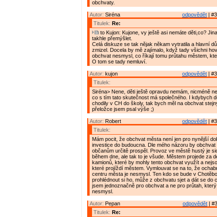
obchvaty.
Autor:
Siréna
odpovědět
| #3
Titulek:
Re:
to Kujon: Kujone, vy ještě asi nemáte děti,co? Ji
takhle přemýšlet.
Celá diskuze se tak nějak někam vytratila a hlavní dů
zmizel. Docela by mě zajímalo, když tady všichni hovo
obchvat nesmysl, co říkají tomu průtahu městem, kte
O tom se tady nemluví.
Autor:
kujon
odpovědět
| #3
Titulek:
Siréna> Nene, děti ještě opravdu nemám, nicméně ne
co s tím tato skutečnost má společného. I kdybych d
chodily v CH do školy, tak bych měl na obchvat stejn
přeložce jsem psal výše ;)
Autor:
Robert
odpovědět
| #3
Titulek:
Mám pocit, že obchvat města není jen pro nynější do
investice do budoucna. Dle mého názoru by obchva
občanům určitě prospěl. Provoz ve městě hustý je sic
během dne, ale tak to je všude. Městem projede za d
kamionů, které by mohly tento obchvat využít a nejso
které projíždí městem. Vymlouvat se na to, že ocha
centru města je nesmysl. Ten kdo se bude v Chotěboři
prohlédnout si ho, může z obchvatu sjet a dát se do c
jsem jednoznačně pro obchvat a ne pro průtah, který 
nesmysl.
Autor:
Pepan
odpovědět
| #3
Titulek:
Re: