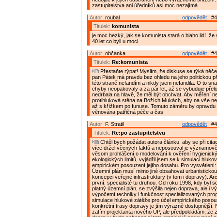
zastupitelstva ani úředníků asi moc nezajímá.
Autor:
roubal
odpovědět
| #4
Titulek:
komunista
je moc hezký, jak se komunista stará o blaho lidí. že 
40 let co byli u moci.
Autor:
občanka
odpovědět
| #4
Titulek:
Re:komunista
Přestaňte rýpat! Myslím, že diskuse se týká něče
pan Pátek má pravdu bez ohledu na jeho politickou př
této straně nefandím a nikdy jsem nefandila. O to sna
chyby neopakovaly a za pár let, až se vybuduje přel
nedrbala na hlavě, že měl být obchvat. Aby měření n
protihluková stěna na Božích Mukách, aby na vše nepř
až s křížkem po funuse. Tomuto záměru by opravdu 
věnována patřičná péče a čas.
Autor:
F. Stratil
odpovědět
| #4
Titulek:
Re:po zastupitelstvu
Chtěl bych požádat autora článku, aby se při cita
více držel věcných faktů a neposouval je významově
věsom prohlášení o modelování k ověření hygienick
ekologických limitů, vyjádřil jsem se k simulaci hluko
empirickém posouzení jejího dosahu. Pro vysvětlení:
Územní plán musí mimo jiné obsahovat urbanistickou
koncepci veřejné infrastruktury (v tom i dopravy). Arch
první, specialisté tu druhou. Od roku 1998, kdy byl 
platný územní plán, se zvýšila nejen doprava, ale i 
výpočetní techniky i funkčnost specializovaných pr
simulace hlukové zátěže pro účel empirického posouz
konkrétní trasy dopravy je tím výrazně dostupnější.
zatím projektanta nového ÚP, ale předpokládám, že 