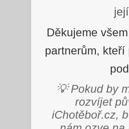
jej
Děkujeme všem 
partnerům, kteří
pod
💡 Pokud by m
rozvíjet p
iChotěboř.cz, 
nám ozve na