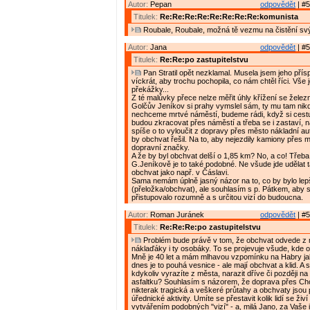
Autor:
Pepan
odpovědět
| #5
Titulek:
Re:Re:Re:Re:Re:Re:Re:Re:komunista
Roubale, Roubale, možná tě vezmu na čistění svý
Autor:
Jana
odpovědět
| #5
Titulek:
Re:Re:po zastupitelstvu
Pan Stratil opět nezklamal. Musela jsem jeho přís
víckrát, aby trochu pochopila, co nám chtěl říci. Vše 
překážky...
Z té malůvky přece nelze měřit úhly křížení se železn
Golčův Jeníkov si prahy vymslel sám, ty mu tam nikd
nechceme mrtvé náměstí, budeme rádi, když si cest
budou zkracovat přes náměstí a třeba se i zastaví, 
spíše o to vyloučit z dopravy přes město nákladní au
by obchvat řešil. Na to, aby nejezdily kamiony přes 
dopravní značky.
A že by byl obchvat delší o 1,85 km? No, a co! Třeba
G.Jeníkově je to také podobné. Ne všude jde udělat t
obchvat jako např. v Čáslavi.
Sama nemám úplně jasný názor na to, co by bylo lep
(přeložka/obchvat), ale souhlasím s p. Pátkem, aby 
přistupovalo rozumně a s určitou vizí do budoucna.
Autor:
Roman Juránek
odpovědět
| #5
Titulek:
Re:Re:Re:po zastupitelstvu
Problém bude právě v tom, že obchvat odvede z 
náklaďáky i ty osobáky. To se projevuje všude, kde 
Mně je 40 let a mám mlhavou vzpomínku na Habry ja
dnes je to pouhá vesnice - ale mají obchvat a klid. A
kdykoliv vyrazíte z města, narazit dříve či později n
asfaltku? Souhlasím s názorem, že doprava přes Ch
nikterak tragická a veškeré průtahy a obchvaty jsou
úřednické aktivity. Umíte se přestavit kolik lidí se ži
vytvářením podobných "vizí" - a, milá Jano, za Vaše 