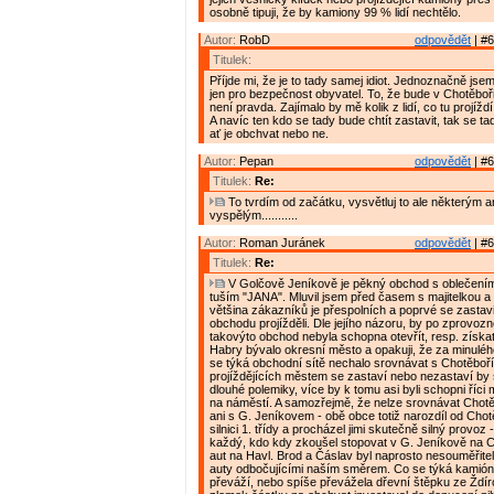
osobně tipuji, že by kamiony 99 % lidí nechtělo.
Autor:
RobD
odpovědět
| #6
Titulek:
Příjde mi, že je to tady samej idiot. Jednoznačně jse
jen pro bezpečnost obyvatel. To, že bude v Chotěboř
není pravda. Zajímalo by mě kolik z lidí, co tu projížd
A navíc ten kdo se tady bude chtít zastavit, tak se ta
ať je obchvat nebo ne.
Autor:
Pepan
odpovědět
| #6
Titulek:
Re:
To tvrdím od začátku, vysvětluj to ale některým
vyspělým...........
Autor:
Roman Juránek
odpovědět
| #6
Titulek:
Re:
V Golčově Jeníkově je pěkný obchod s oblečením
tuším "JANA". Mluvil jsem před časem s majitelkou a t
většina zákazníků je přespolních a poprvé se zastavi
obchodu projížděli. Dle jejího názoru, by po zprovoz
takovýto obchod nebyla schopna otevřít, resp. získat 
Habry bývalo okresní město a opakuji, že za minulé
se týká obchodní sítě nechalo srovnávat s Chotěboří. 
projíždějících městem se zastaví nebo nezastaví by
dlouhé polemiky, více by k tomu asi byli schopni říci m
na náměstí. A samozřejmě, že nelze srovnávat Chotě
ani s G. Jeníkovem - obě obce totiž narozdíl od Chot
silnici 1. třídy a procházel jimi skutečně silný provoz 
každý, kdo kdy zkoušel stopovat v G. Jeníkově na C
aut na Havl. Brod a Čáslav byl naprosto nesouměřitel
auty odbočujícími naším směrem. Co se týká kamiónů
převáží, nebo spíše převážela dřevní štěpku ze Ždír