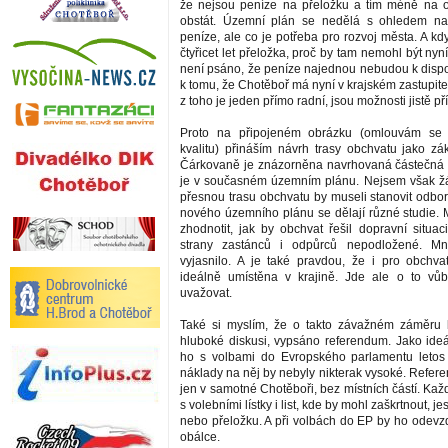
že nejsou peníze na přeložku a tím méně na 
obstát. Územní plán se nedělá s ohledem na
peníze, ale co je potřeba pro rozvoj města. A k
čtyřicet let přeložka, proč by tam nemohl být ny
není psáno, že peníze najednou nebudou k dispo
k tomu, že Chotěboř má nyní v krajském zastupite
z toho je jeden přímo radní, jsou možnosti jistě pří
Proto na připojeném obrázku (omlouvám se 
kvalitu) přináším návrh trasy obchvatu jako zák
Čárkovaně je znázorněna navrhovaná částečná p
je v současném územním plánu. Nejsem však žá
přesnou trasu obchvatu by museli stanovit odborn
nového územního plánu se dělají různé studie. M
zhodnotit, jak by obchvat řešil dopravní situac
strany zastánců i odpůrců nepodložené. M
vyjasnilo. A je také pravdou, že i pro obchv
ideálně umístěna v krajině. Jde ale o to vů
uvažovat.
Také si myslím, že o takto závažném záměru 
hluboké diskusi, vypsáno referendum. Jako ideál
ho s volbami do Evropského parlamentu letos 
náklady na něj by nebyly nikterak vysoké. Refer
jen v samotné Chotěboři, bez místních částí. Každ
s volebními lístky i list, kde by mohl zaškrtnout, je
nebo přeložku. A při volbách do EP by ho odevz
obálce.