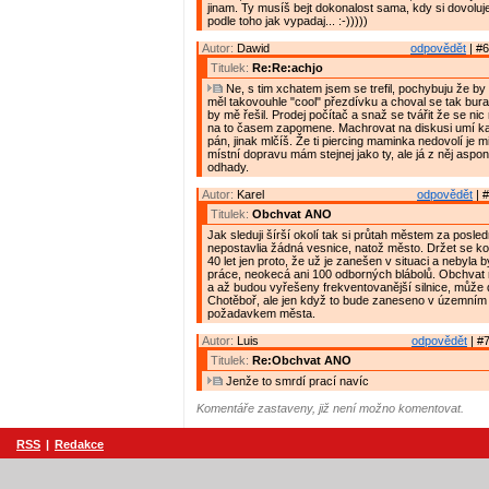
jinam. Ty musíš bejt dokonalost sama, kdy si dovoluj
podle toho jak vypadaj... :-)))))
Autor:
Dawid
odpovědět
| #6
Titulek:
Re:Re:achjo
Ne, s tim xchatem jsem se trefil, pochybuju že b
měl takovouhle "cool" přezdívku a choval se tak bura
by mě řešil. Prodej počítač a snaž se tvářit že se nic
na to časem zapomene. Machrovat na diskusi umí kaž
pán, jinak mlčíš. Že ti piercing maminka nedovolí je mi
místní dopravu mám stejnej jako ty, ale já z něj aspon
odhady.
Autor:
Karel
odpovědět
| #
Titulek:
Obchvat ANO
Jak sleduji šírší okolí tak si průtah městem za posled
nepostavlia žádná vesnice, natož město. Držet se k
40 let jen proto, že už je zanešen v situaci a nebyla 
práce, neokecá ani 100 odborných blábolů. Obchvat 
a až budou vyřešeny frekventovanější silnice, může do
Chotěboř, ale jen když to bude zaneseno v územním 
požadavkem města.
Autor:
Luis
odpovědět
| #7
Titulek:
Re:Obchvat ANO
Jenže to smrdí prací navíc
Komentáře zastaveny, již není možno komentovat.
RSS
|
Redakce