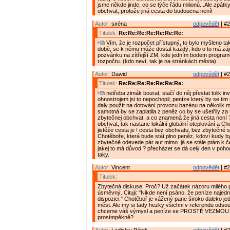
jsme někde jinde, co se týče řádu milionů...Ale zpátky
obchvat, protože jiná cesta do budoucna není!
Autor:
siréna
odpovědět
| #2
Titulek:
Re:Re:Re:Re:Re:Re:Re:
Vím, že je rozpočet přístupný, to bylo myšleno ta
době, se k němu může dostat každý, kdo o to má záj
pozvánku na zítřejší ZM, kde jedním bodem programu
rozpočtu. (kdo neví, tak je na stránkách města)
Autor:
Dawid
odpovědět
| #2
Titulek:
Re:Re:Re:Re:Re:Re:Re:
netřeba zimák bourat, stačí do něj přestat tolik inv
ohnostrojem jsi to nepochopil, peníze který by se tim 
daly použít na dotování provozu bazénu na několik 
samotná by se zaplatila z peněz co by se ušetřily za
zbytečnej obchvat. a co znamená že jiná cesta není 
obchvat, tak nastane lokální globální oteplování a C
jistěže cesta je ! cesta bez obchvatu, bez zbytečné s
Chotěboře, která bude stát plno peněz, kdoví kudy by
zbytečně odevede pár aut mimo. já se stále ptám k 
jakej to má důvod ? přecházet se dá celý den v poho
taky.
Autor:
Vincent
odpovědět
| #2
Titulek:
Zbytečná diskuse. Proč? Už začátek názoru milého 
úsměvný. Cituji: "Nikde není psáno, že peníze naje
dispozici." Chotěboř je vážený pane široko daleko je
měst. Ale my si tady hezky všichni v referendu odso
chceme váš výmysl a peníze se PROSTĚ VEZMOU. 
prosímpěkně?