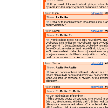
Ale já Dawide taky, ale kdo bude platit režii do v
by mělo jít z daní např.zvýšením poplatků za odpad 
Autor:
kujon
odpovědět
| #1
Titulek:
Re:Re:Re:
Třeba by to mohl platit "ten", kdo dotuje zimní sta
snad výdělečný?
Autor:
Dawid
odpovědět
| #1
Titulek:
Re:Re:Re:Re:
Prostě otázka priorit, hokej taky nevydělává, divi
vydělávalo kino, ohňostroj nevydělá nic, jestli by vy
taky sporné. To že bazén nebude výdělečný neni dův
Je to důvod zamyslet se, jestli nepotěší víc lidí, než 
kvůli bazénu oželel i třeba ohnostroj, stejně letos nebyl
jsou jen spekulace, chtěl bych někdy vidět rozpočet, 
našlo něco, co si naše peníze nezaslouží...
Autor:
Siréna
odpovědět
| #1
Titulek:
Re:Re:Re:Re:Re:
Tak jste docela odbočili od tématu. Myslím si, že
tohoto článku byla debata nad přeložkou či obchvate
jedno. Ale jinak ten rozpočet si myslím, by měl být 
přístupný...
Autor:
Pepan
odpovědět
| #2
Titulek:
Re:Re:Re:Re:Re:Re:
Jen ještě několik připomínek :
- těžko se bude bourat zimák, nebo kino. Prostě to exi
Jde o to, abychom nezakládaly další . Siréna neví, že
přístupný a dokonce se k němu může dopředu kvílet
těžký o něčem diskutovat a srovnávat ohňostroj s 