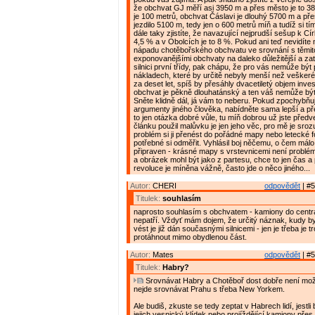
že obchvat GJ měří asi 3950 m a přes město je to 38
je 100 metrů, obchvat Čáslavi je dlouhý 5700 m a př
jezdilo 5100 m, tedy jen o 600 metrů míň a tudíž si tí
dále taky zjistíte, že navazující nejprudší sešup k Cí
4,5 % a v Obolcích je to 8 %. Pokud ani teď nevidíte 
nápadu chotěbořského obchvatu ve srovnání s těmi
exponovanějšími obchvaty na daleko důležitější a zatí
silnici první třídy, pak chápu, že pro vás nemůže být 
nákladech, které by určitě nebyly menší než veškeré
za deset let, spíš by přesáhly dvacetiletý objem inve
obchvat je pěkně dlouhatánský a ten váš nemůže být
Sněte klidně dál, já vám to neberu. Pokud zpochybňu
argumenty jiného člověka, nabídněte sama lepší a př
to jen otázka dobré vůle, tu míň dobrou už jste předv
článku použil malůvku je jen jeho věc, pro mě je sro
problém si ji přenést do pořádné mapy nebo letecké f
potřebné si odměřit. Vyhlásil boj něčemu, o čem málo 
připraven - krásné mapy s vrstevnicemi není problém 
a obrázek mohl být jako z partesu, chce to jen čas a 
revoluce je míněna vážně, často jde o něco jiného...
Autor:
CHERI
odpovědět
| #5
Titulek:
souhlasím
naprosto souhlasím s obchvatem - kamiony do cent
nepatří. Vždyť mám dojem, že určitý náznak, kudy b
vést je již dán současnými silnicemi - jen je třeba je t
protáhnout mimo obydlenou část.
Autor:
Mates
odpovědět
| #5
Titulek:
Habry?
Srovnávat Habry a Chotěboř dost dobře není mož
nejde srovnávat Prahu s třeba New Yorkem.
Ale budiš, zkuste se tedy zeptat v Habrech lidí, jestli b
jejich vesnický klídek nebo projíždějící kamiony pře