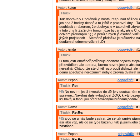
Autor:
kujon
odpovědět
| #1
Titulek:
Tak doprava v Chotěboři je hustá, resp. nad běžnou
jen cca 2 hodiny denně a to ještě v pracovní dny... 
souhlasit s názorem, že obchvat je v tuto chvíli zbyte
v tuto chvíli. Za 2roky tomu může býti jinak, ale u C
celkem překvapilo :-) ) a peníze bych já osobně vidě
jiných projektech... Nicméně přeložka je ptákovina na
doufám shodneme všichni :O)
Autor:
jenda
odpovědět
| #1
Titulek:
O tom jestli chotěboř potřebuje obchvat nejsem stop
přesvědčen, ale ta trasa, kterou navrhujete je absol
nereálná. Chápu, že ste chtěl rozproudit diskuzi, ale
čemu absolutně nerozumim nebylo zrovna dvakrat su
Autor:
Pepan
odpovědět
| #1
Titulek:
Re:
No nevím, jestli investice do děl je v současném n
správné...Navrhuji dále vybudovat ZOO, krytý bazén, 
lidi bavěj a tancujou před zavřenými bránami podniků
Autor:
Dawid
odpovědět
| #1
Titulek:
Re:Re:
a co se u nás bude zavírat, že se tak směle ptám
asi jako vtip, ale co se týče bazénu, tak já jsem jeho
zastánce.
Autor:
Pepan
odpovědět
| #1
Titulek:
Re:Re: