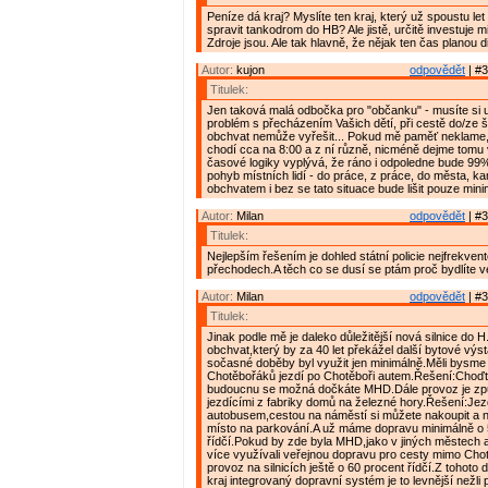
Peníze dá kraj? Myslíte ten kraj, který už spoustu let
spravit tankodrom do HB? Ale jistě, určitě investuje mi
Zdroje jsou. Ale tak hlavně, že nějak ten čas planou d
Autor:
kujon
odpovědět
| #3
Titulek:
Jen taková malá odbočka pro "občanku" - musíte si 
problém s přecházením Vašich dětí, při cestě do/ze 
obchvat nemůže vyřešit... Pokud mě paměť neklame,
chodí cca na 8:00 a z ní různě, nicméně dejme tomu 
časové logiky vyplývá, že ráno i odpoledne bude 99%
pohyb místních lidí - do práce, z práce, do města, kamk
obchvatem i bez se tato situace bude lišit pouze mini
Autor:
Milan
odpovědět
| #3
Titulek:
Nejlepším řešením je dohled státní policie nejfrekven
přechodech.A těch co se dusí se ptám proč bydlíte 
Autor:
Milan
odpovědět
| #3
Titulek:
Jinak podle mě je daleko důležitější nová silnice do H
obchvat,který by za 40 let překážel další bytové výs
sočasné doběby byl využit jen minimálně.Měli bysme 
Chotěbořáků jezdí po Chotěboři autem.Řešení:Choď
budoucnu se možná dočkáte MHD.Dále provoz je způ
jezdícími z fabriky domů na železné hory.Řešení:Jez
autobusem,cestou na náměstí si můžete nakoupit a n
místo na parkování.A už máme dopravu minimálně o 
řídčí.Pokud by zde byla MHD,jako v jiných městech a
více využívali veřejnou dopravu pro cesty mimo Chot
provoz na silnicích ještě o 60 procent řídčí.Z tohoto
kraj integrovaný dopravní systém je to levnější nežli 