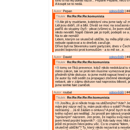
toho si na něj udělat názor... Pepane Pepane, něco ti
A koupit se to nedá.
Autor:
Pepan
odpovědět
| #4
Titulek:
Re:Re:Re:Re:komunista
Ale jdi ty mudrlante, kolektivní vinu jsme tady už m
Lidi jsou dobří, zlí a blbí. Díváš se moc na současná
patříš do skupiny čtyři - plivat (všimni si, že jsem slu
nikdo neviděl. Napiš článek jak jsi trpěl, podepiš se a 
Na to ale nemáš!
Lidem, kterým se skutečně ublížilo, by měla přijít zár
nebude opakovat a to dnešek zaručuje.
Dříve byli na Slovensku samí partyzáni, dnes v Čec
pozdní bojovníci proti komoušům - a to mě se...e.
Autor:
Dawid
odpovědět
| #4
Titulek:
Re:Re:Re:Re:Re:komunista
tomu se říká prevence. když nikdo nedokázal tu s
mimo zákon, tak se proti nim musíme vymezovat jinak
předmět týhle diskuse. to jsme mohli napsat hned v 
že autor by měl sedět za propagaci zločinné ideologie
nebavit, ale v zájmu diskuse nad naprostou blbostí, j
jsme tenhle fakt zamlčeli.
Autor:
roubal
odpovědět
| #4
Titulek:
Re:Re:Re:Re:Re:komunista
Josífku, já si někde hraju na ublíženýho? Kde? J
mám jiný názor než ty, mám psát něco o sobě? Prob
nešťastný... Já tě žádám o omluvu? A proč bych to děla
tvého ražení ani nedělají. Jsi prostě jen taková srand
"správným" názorem. Jen proto, že napíšu svůj náz
jsem hned pozdní bojovník? :-)))) Kdo tady moc hltá
ještě mi prosím řekni jednu věc. Co to znamá "lidem,
skutečně ublížilo"? Ty, který nikdo nezavíral a nesebr