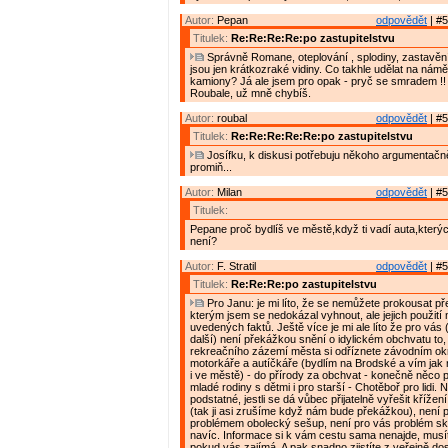
Autor:
Pepan
odpovědět
| #5
Titulek:
Re:Re:Re:Re:po zastupitelstvu
Správně Romane, oteplování , splodiny, zastavění u
jsou jen krátkozraké vidiny. Co takhle udělat na námě
kamiony? Já ale jsem pro opak - pryč se smradem !!
Roubale, už mně chybíš.
Autor:
roubal
odpovědět
| #5
Titulek:
Re:Re:Re:Re:Re:po zastupitelstvu
Josífku, k diskusi potřebuju někoho argumentačn
promiň...
Autor:
Milan
odpovědět
| #5
Titulek:
Pepane proč bydlíš ve městě,když ti vadí auta,který
není?
Autor:
F. Stratil
odpovědět
| #5
Titulek:
Re:Re:Re:po zastupitelstvu
Pro Janu: je mi líto, že se nemůžete prokousat pře
kterým jsem se nedokázal vyhnout, ale jejich použit
uvedených faktů. Ještě více je mi ale líto že pro vás
další) není překážkou snění o idylickém obchvatu to,
rekreačního zázemí města si odříznete závodním o
motorkáře a autíčkáře (bydlím na Brodské a vím jak ry
i ve městě) - do přírody za obchvat - konečně něco
mladé rodiny s dětmi i pro starší - Chotěboř pro lidi. 
podstatné, jestli se dá vůbec přijatelně vyřešit křížení
(tak ji asi zrušíme když nám bude překážkou), není 
problémem obolecký sešup, není pro vás problém sk
navíc. Informace si k vám cestu sama nenajde, musíte
pokud vás zajímá. A pak snadno zjistíte z veřejně do