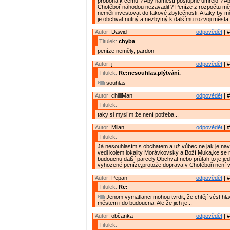
proboha k čemu ? Aby náměstí postupně umřelo ? Ab
Chotěboř náhodou nezavadil ? Peníze z rozpočtu měs
neměli investovat do takové zbytečnosti. A taky by m
je obchvat nutný a nezbytný k dalšímu rozvoji města 
Autor:
Dawid
odpovědět
| #
Titulek:
chyba
peníze neměly, pardon
Autor:
j
odpovědět
| #
Titulek:
Re:nesouhlas.plýtvání.
souhlas
Autor:
chilliMan
odpovědět
| #
Titulek:
taky si myslím že není potřeba...
Autor:
Milan
odpovědět
| #
Titulek:
Já nesouhlasím s obchatem a už vůbec ne jak je na
vedl kolem lokality Morávkovský a Boží Muka,ke se 
budoucnu další parcely.Obchvat nebo průtah to je jed
vyhozené peníze,protože doprava v Chotěboři není 
Autor:
Pepan
odpovědět
| #
Titulek:
Re:
Jenom vymatlanci mohou tvrdit, že chtějí vést hl
městem i do budoucna. Ale že jich je...
Autor:
občanka
odpovědět
| #
Titulek: