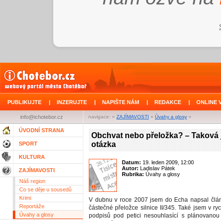
PUBLIKUJTE
|
INZERUJTE
|
NAPIŠTE NÁM
|
REDAKCE
|
ONLINE 
info@ichotebor.cz
navigace: »
ZAJÍMAVOSTI
»
Úvahy a glosy
»
ÚVODNÍ STRANA
Obchvat nebo přeložka? – Taková 
otázka
SPORT
KULTURA
Datum:
19. leden 2009, 12:00
Autor:
Ladislav Pátek
ZAJÍMAVOSTI
Rubrika:
Úvahy a glosy
Náš region
Co se děje u sousedů
Krimi
V dubnu v roce 2007 jsem do Echa napsal člá
Reportáže
částečné přeložce silnice II/345. Také jsem v ryc
Úvahy a glosy
podpisů pod petici nesouhlasící s plánovanou