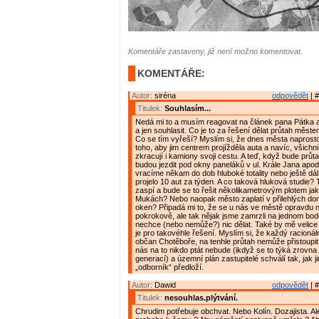
Komentáře zastaveny, již není možno komentovat.
KOMENTÁŘE:
Autor:
siréna
odpovědět
| #
Titulek:
Souhlasím...
Nedá mi to a musím reagovat na článek pana Pátka 
a jen souhlasit. Co je to za řešení dělat průtah měs
Co se tím vyřeší? Myslím si, že dnes města naprosto
toho, aby jim centrem projížděla auta a navíc, všichni
zkracují i kamiony svoji cestu. A teď, když bude prů
budou jezdit pod okny paneláků v ul. Krále Jana apod
vracíme někam do dob hluboké totality nebo ještě dál,
projelo 10 aut za týden. A co taková hluková studie?
zaspí a bude se to řešit několikametrovým plotem ja
Mukách? Nebo naopak město zaplatí v přilehlých 
oken? Připadá mi to, že se u nás ve městě opravdu 
pokrokově, ale tak nějak jsme zamrzli na jednom bod
nechce (nebo nemůže?) nic dělat. Také by mě velice za
je pro takovéhle řešení. Myslím si, že každý racionál
občan Chotěboře, na tenhle průtah nemůže přistoupit. 
nás na to nikdo ptát nebude (ikdyž se to týká zrovn
generací) a územní plán zastupitelé schválí tak, jak j
„odborník“ předloží.
Autor:
Dawid
odpovědět
| #
Titulek:
nesouhlas.plýtvání.
Chrudim potřebuje obchvat. Nebo Kolín. Dozajista. Al