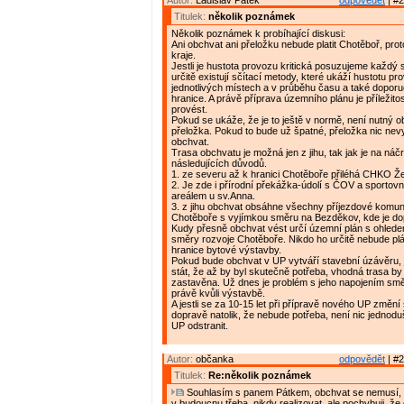
Autor:
Ladislav Pátek
odpovědět
| #2
Titulek:
několik poznámek
Několik poznámek k probíhající diskusi:
Ani obchvat ani přeložku nebude platit Chotěboř, proto
kraje.
Jestli je hustota provozu kritická posuzujeme každý s
určitě existují sčítací metody, které ukáží hustotu pr
jednotlivých místech a v průběhu času a také doporu
hranice. A právě příprava územního plánu je příležitos
provést.
Pokud se ukáže, že je to ještě v normě, není nutný ob
přeložka. Pokud to bude už špatné, přeložka nic nevy
obchvat.
Trasa obchvatu je možná jen z jihu, tak jak je na náčr
následujících důvodů.
1. ze severu až k hranici Chotěboře přiléhá CHKO Že
2. Je zde i přírodní překážka-údolí s ČOV a sporto
areálem u sv.Anna.
3. z jihu obchvat obsáhne všechny příjezdové komu
Chotěboře s vyjímkou směru na Bezděkov, kde je do
Kudy přesně obchvat vést určí územní plán s ohled
směry rozvoje Chotěboře. Nikdo ho určitě nebude pl
hranice bytové výstavby.
Pokud bude obchvat v UP vytváří stavební úzávěru, 
stát, že až by byl skutečně potřeba, vhodná trasa by
zastavěna. Už dnes je problém s jeho napojením sm
právě kvůli výstavbě.
A jestli se za 10-15 let při přípravě nového UP změní 
dopravě natolik, že nebude potřeba, není nic jednodu
UP odstranit.
Autor:
občanka
odpovědět
| #2
Titulek:
Re:několik poznámek
Souhlasím s panem Pátkem, obchvat se nemusí, 
v budoucnu třeba, nikdy realizovat, ale pochybuji, ž