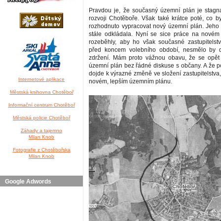
Pravdou je, že současný územní plán je stagn
rozvoji Chotěboře. Však také krátce poté, co by
rozhodnuto vypracovat nový územní plán. Jeho 
stále odkládala. Nyní se sice práce na nové
rozeběhly, aby ho však současné zastupitelstvo
před koncem volebního období, nesmělo by 
zdržení. Mám proto vážnou obavu, že se opět 
územní plán bez řádné diskuse s občany. A že 
dojde k výrazné změně ve složení zastupitelstva
Internetové aplikace
novém, lepším územním plánu.
Městská knihovna Chotěboř
Informační centrum Chotěboř
Městská policie Chotěboř
Záhady a tajemno
Milan Knob
Fotografie z Chotěbořska
Milan Knob
Google Adwords