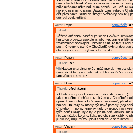
městě bude klesat. Přeložka však nic neřeší a zastupi
mělo uvědomit dříve než bude pozdě - viz Boží Muka
nového územního plánu. Dawide, žiješ vůbec v Chotě
děti přes hlavní silnici do školy? Možná by pak tvůj p
věc byl zcela odlišný.
Autor:
Pepin
odpovědět
| #2
Titulek:
...
Vážená občanko, odstěhujte se do Golčova Jeníkov
hustotou provozu spokojena, obchvat tam je a lidé ta
"maximálně" spokojeni... hlavně s tím, že tam s odpu
pes... Chcete to samé v Chotěboři? vyhnat dopravu z
obchody z města... vyhnat lidi z města.........
Autor:
Pepan
odpovědět
| #2
Titulek:
Re:...
Nazdar skorojmenovče, máš pravdu - co transit, t
náměstí ! A to by nám občanka chtěla vzít? V žádném
tam všechen smrad !
Autor:
Dawid
odpovědět
| #2
Titulek:
přecházení
v Chotěboři žiju, děti však naštěstí ještě nemám :))) 
tak je naučím přecházet. tvrdit že se v Chotěboři ned
opravdu nemístné. a tu "stavební uzávěru", jak říká 
nechci. Ha, tady by mohly být nové parcely (nejcenně
Chotěboři)... no jo, nemohly, tady by jednou mohl vés
týče peněz kraje, bylo by to jen na delší diskusi, ale 
rád za každou korunu, když ted chce za každýho plat
je hloupé, lidi je můžou platit sami,ale to sem nepatří.
Autor:
Vincent
odpovědět
| #2
Titulek: