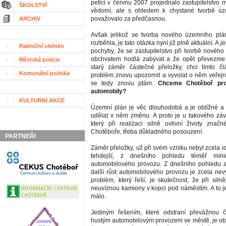
petici v červnu 2007 projednalo zastupitelstvo m
ŠKOLSTVÍ
vědomí, ale s ohledem k chystané tvorbě úz
považovalo za předčasnou.
ARCHIV
Avšak jelikož se tvorba nového územního plá
rozběhla, je tato otázka nyní již plně aktuální. A
Radniční okénko
pochyby, že se zastupitelstvo při tvorbě novéh
obchvatem hodlá zabývat a že opět převezme p
Městská policie
starý záměr částečné přeložky, chci tímto č
Komunální politika
problém znovu upozornit a vyvolat o něm veřejno
se tedy znovu ptám.
Chceme Chotěboř pro
automobily?
KULTURNÍ AKCE
Územní plán je věc dlouhodobá a je obtížné a
udělat v něm změnu. A proto je u takového zá
který při realizaci silně ovlivní životy značn
Chotěboře, třeba důkladného posouzení.
PARTNEŘI
Záměr přeložky, už při svém vzniku nebyl zcela ide
tehdejší, z dnešního pohledu téměř minimá
automobilového provozu. Z dnešního pohledu 
další růst automobilového provozu je zcela nevy
problém, který řeší, je skutečnost, že při siln
neuvíznou kamiony v kopci pod náměstím. A to j
málo.
Jediným řešením, které odstraní převážnou 
hustým automobilovým provozem ve městě, je obc