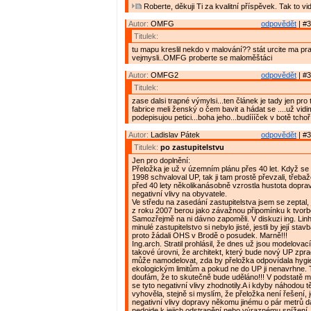
Roberte, děkuji Ti za kvalitní příspěvek. Tak to vi
Autor:
OMFG
odpovědět
| #3
Titulek:
tu mapu kreslil nekdo v malování?? stát urcite ma p
vejmysli..OMFG proberte se maloměštáci
Autor:
OMFG2
odpovědět
| #3
Titulek:
zase dalsi trapné výmylsi...ten článek je tady jen pro
fabrice meli ženský o čem bavit a hádat se ....už vidi
podepisujou petici...boha jeho...budíííček v botě tchoř.
Autor:
Ladislav Pátek
odpovědět
| #3
Titulek:
po zastupitelstvu
Jen pro doplnění:
Přeložka je už v územním plánu přes 40 let. Když se 
1998 schvaloval UP, tak ji tam prostě převzali, třebaže
před 40 lety několikanásobně vzrostla hustota dopravy 
negativní vlivy na obyvatele.
Ve středu na zasedání zastupitelstva jsem se zeptal, je
z roku 2007 berou jako závažnou připomínku k tvor
Samozřejmě na ni dávno zapoměli. V diskuzi ing. Linha
minulé zastupitelstvo si nebylo jisté, jestli by její sta
proto žádali OHS v Brodě o posudek. Marně!!!
Ing.arch. Stratil prohlásil, že dnes už jsou modelovac
takové úrovni, že architekt, který bude nový UP zpra
může namodelovat, zda by přeložka odpovídala hygi
ekologickým limitům a pokud ne do UP ji nenavrhne. 
doufám, že to skutečně bude uděláno!!! V podstatě mi 
se tyto negativní vlivy zhodnotily.A i kdyby náhodou t
vyhověla, stejně si myslím, že přeložka není řešení,
negativní vlivy dopravy někomu jinému o pár metrů d
nedojde k jejich odstranění nebo výraznému snížení. 