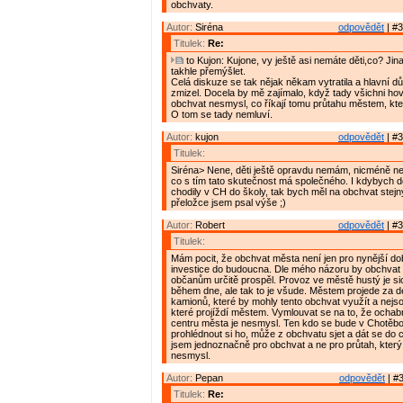
obchvaty.
Autor:
Siréna
odpovědět
| #3
Titulek:
Re:
to Kujon: Kujone, vy ještě asi nemáte děti,co? Ji
takhle přemýšlet.
Celá diskuze se tak nějak někam vytratila a hlavní dů
zmizel. Docela by mě zajímalo, když tady všichni hovo
obchvat nesmysl, co říkají tomu průtahu městem, kte
O tom se tady nemluví.
Autor:
kujon
odpovědět
| #3
Titulek:
Siréna> Nene, děti ještě opravdu nemám, nicméně ne
co s tím tato skutečnost má společného. I kdybych d
chodily v CH do školy, tak bych měl na obchvat stejn
přeložce jsem psal výše ;)
Autor:
Robert
odpovědět
| #3
Titulek:
Mám pocit, že obchvat města není jen pro nynější do
investice do budoucna. Dle mého názoru by obchva
občanům určitě prospěl. Provoz ve městě hustý je sic
během dne, ale tak to je všude. Městem projede za d
kamionů, které by mohly tento obchvat využít a nejso
které projíždí městem. Vymlouvat se na to, že ocha
centru města je nesmysl. Ten kdo se bude v Chotěboři
prohlédnout si ho, může z obchvatu sjet a dát se do c
jsem jednoznačně pro obchvat a ne pro průtah, který 
nesmysl.
Autor:
Pepan
odpovědět
| #3
Titulek:
Re: