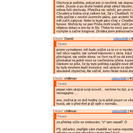
Obchvat je potřeba, pokud jste si nevšimli, tak doprav
velmi. Zkuste si po druhé hodině přejít silnici! Myslí
města řeší obchvaty. Přeložka nic neřeší, jen umrtv
Chrudimi a Kolína mi je celkem fuk, žiji v Chotěboři. 
mělo počítat v novém územním plánu, pan arcitekt Stra
měl začít zabývat. Nebo to bude jako vždy v Chotěbo
funuse. Možná by se pan Průša mohl snažit, začít p
nějakou dotaci a ono by to šlo. Třeba ho nový pan 
rozhýbe a začne fungovat. Zkrátka jsem jednoznačn
Autor:
Dawid
odpovědět
| #
Titulek:
jenom vymatlanec mě bude urážet za to co si myslim
než něco napíše, tak vyhodí klávesnici z okna. když
přecházet, tak seďte doma. ve čtvrt na tři se dá kter
přeskákat na jedné noze se zavřenýma očima. kouse
článkem se píše, že by bylo potřeba zapůjčit nové dě
by byla mnohem lepší investice, než utrácet za obchva
absolutně zbytečnej. Ale vážně, tomu řikáte hustá do
Autor:
chilliman
odpovědět
| #1
Titulek:
pepan nám ukázal svoji úroveň... nechme ho být, a n
nereagujme.....
ano, možná je ve dvě hodiny (a to ještě pouze ve vš
hustá, ale o před třetí je již opět v normálu...
Autor:
chilliman
odpovědět
| #1
Titulek:
za překlep výše se omlouvám, "o" tam nepatří :D
PS: občanko, nepřijde vám zbabělé se sama nepode
někoho ve svém příspěvku jmenujete? hm?