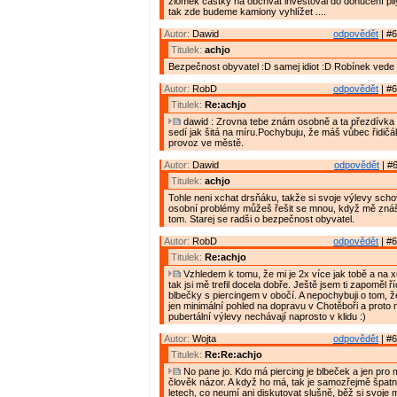
zlomek částky na obchvat investoval do donucení pily
tak zde budeme kamiony vyhlížet ....
Autor:
Dawid
odpovědět
| #6
Titulek:
achjo
Bezpečnost obyvatel :D samej idiot :D Robínek vede
Autor:
RobD
odpovědět
| #6
Titulek:
Re:achjo
dawid : Zrovna tebe znám osobně a ta přezdívka "
sedí jak šitá na míru.Pochybuju, že máš vůbec řidičák
provoz ve městě.
Autor:
Dawid
odpovědět
| #6
Titulek:
achjo
Tohle neni xchat drsňáku, takže si svoje výlevy scho
osobní problémy můžeš řešit se mnou, když mě znáš
tom. Starej se radši o bezpečnost obyvatel.
Autor:
RobD
odpovědět
| #6
Titulek:
Re:achjo
Vzhledem k tomu, že mi je 2x více jak tobě a na 
tak jsi mě trefil docela dobře. Ještě jsem ti zapoměl 
blbečky s piercingem v obočí. A nepochybuji o tom, 
jen minimální pohled na dopravu v Chotěboři a proto
pubertální výlevy nechávají naprosto v klidu :)
Autor:
Wojta
odpovědět
| #6
Titulek:
Re:Re:achjo
No pane jo. Kdo má piercing je blbeček a jen pro
člověk názor. A když ho má, tak je samozřejmě špatn
letech, co neumí ani diskutovat slušně, běž si svoje 