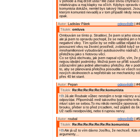
v pohodě a maj držet ústa? Mě zase štvou chytráčci j
relativizujou a maj klapky na očích. Kdybys opravdu 
komunista dokáže, nemlel bys takový hlouposti. Jsou p
kterým komunisti nevaděj a v tom případě nikdy nevad
opak.
Autor:
Ladislav Pátek
odpovědět
| #4
Titulek:
omluva
Omlouvám se tímto p. Stratilovi, že jsem si jeho slova
ale já jsem to opravdu pochopil, že se nejedná jen o hl
negativní vlivy. Tím spíše by se mělo udělat nějaké 
posouzení vlivu na životní prostředí, zvláště když se
mnohamilionové vybudování autobusového nádraží, k
přeložkou jako s hotovou věcí.
Co se týká obchvatu, jak jsem napsal výše, vím, že 
nejsou ideální podmínky. Možná jsem se příliš soustře
zdůraznění jako jediné alternativy přeložky. Ale v pods
to, aby se plánovaná přeložka posoudila ve všech so
nových okolnostech a nepřebíralo se mechanicky stá
přes 40 let staré.
Autor:
Pepan
odpovědět
| #4
Titulek:
Re:Re:Re:Re:Re:Re:komunista
Já ale Roubale vůbec nestojím o tvoje názory a u
odpovídat. Připomínáš mně takového bojovného krtka
mluví sám se sebou.To mu nikdo nemůže oponovat. 
brouku, přeber si to před zrcadlem, než půjdeš do šk
Už radši neodpovídej, nebo ti rupnou nervy.
Autor:
roubal
odpovědět
| #5
Titulek:
Re:Re:Re:Re:Re:Re:Re:komunista
Ale já už to vím dávno Josífku, že nechceš. Kde 
argumenty....