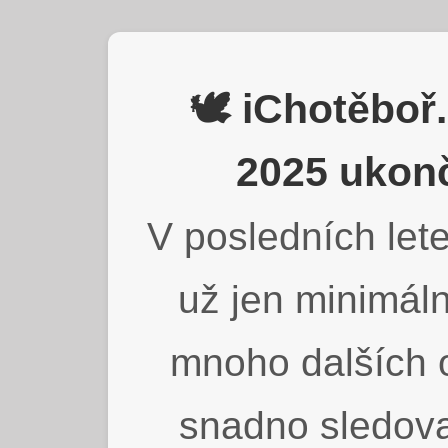
🕊️ iChotěbo
2025 ukonč
V posledních lete
už jen minimáln
mnoho dalších o
snadno sledova