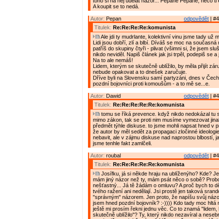
toho si na něj udělat názor... Pepane Pepane, něco ti
A koupit se to nedá.
Autor:
Pepan
odpovědět
| #4
Titulek:
Re:Re:Re:Re:komunista
Ale jdi ty mudrlante, kolektivní vinu jsme tady už m
Lidi jsou dobří, zlí a blbí. Díváš se moc na současná
patříš do skupiny čtyři - plivat (všimni si, že jsem slu
nikdo neviděl. Napiš článek jak jsi trpěl, podepiš se a 
Na to ale nemáš!
Lidem, kterým se skutečně ublížilo, by měla přijít zár
nebude opakovat a to dnešek zaručuje.
Dříve byli na Slovensku samí partyzáni, dnes v Čec
pozdní bojovníci proti komoušům - a to mě se...e.
Autor:
Dawid
odpovědět
| #4
Titulek:
Re:Re:Re:Re:Re:komunista
tomu se říká prevence. když nikdo nedokázal tu s
mimo zákon, tak se proti nim musíme vymezovat jinak
předmět týhle diskuse. to jsme mohli napsat hned v 
že autor by měl sedět za propagaci zločinné ideologie
nebavit, ale v zájmu diskuse nad naprostou blbostí, j
jsme tenhle fakt zamlčeli.
Autor:
roubal
odpovědět
| #4
Titulek:
Re:Re:Re:Re:Re:komunista
Josífku, já si někde hraju na ublíženýho? Kde? J
mám jiný názor než ty, mám psát něco o sobě? Prob
nešťastný... Já tě žádám o omluvu? A proč bych to děla
tvého ražení ani nedělají. Jsi prostě jen taková srand
"správným" názorem. Jen proto, že napíšu svůj náz
jsem hned pozdní bojovník? :-)))) Kdo tady moc hltá
ještě mi prosím řekni jednu věc. Co to znamá "lidem,
skutečně ublížilo"? Ty, který nikdo nezavíral a nesebr