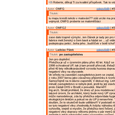
Roberte, děkuji Ti za kvalitní příspěvek. Tak to vi
Autor:
OMFG
odpovědět
| #3
Titulek:
tu mapu kreslil nekdo v malování?? stát urcite ma p
vejmysli..OMFG proberte se maloměštáci
Autor:
OMFG2
odpovědět
| #3
Titulek:
zase dalsi trapné výmylsi...ten článek je tady jen pro
fabrice meli ženský o čem bavit a hádat se ....už vidi
podepisujou petici...boha jeho...budíííček v botě tchoř.
Autor:
Ladislav Pátek
odpovědět
| #3
Titulek:
po zastupitelstvu
Jen pro doplnění:
Přeložka je už v územním plánu přes 40 let. Když se 
1998 schvaloval UP, tak ji tam prostě převzali, třebaže
před 40 lety několikanásobně vzrostla hustota dopravy 
negativní vlivy na obyvatele.
Ve středu na zasedání zastupitelstva jsem se zeptal, je
z roku 2007 berou jako závažnou připomínku k tvor
Samozřejmě na ni dávno zapoměli. V diskuzi ing. Linha
minulé zastupitelstvo si nebylo jisté, jestli by její sta
proto žádali OHS v Brodě o posudek. Marně!!!
Ing.arch. Stratil prohlásil, že dnes už jsou modelovac
takové úrovni, že architekt, který bude nový UP zpra
může namodelovat, zda by přeložka odpovídala hygi
ekologickým limitům a pokud ne do UP ji nenavrhne. 
doufám, že to skutečně bude uděláno!!! V podstatě mi 
se tyto negativní vlivy zhodnotily.A i kdyby náhodou t
vyhověla, stejně si myslím, že přeložka není řešení,
negativní vlivy dopravy někomu jinému o pár metrů d
nedojde k jejich odstranění nebo výraznému snížení. 