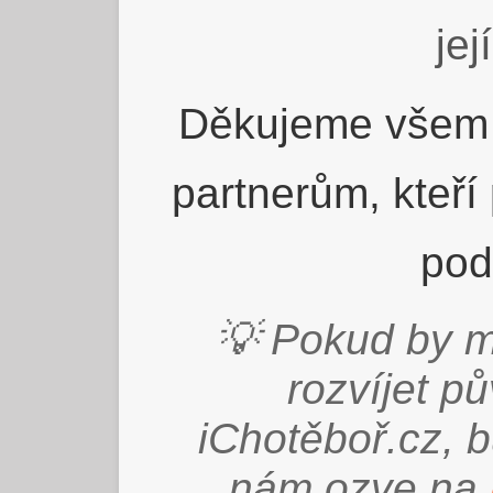
jej
Děkujeme všem 
partnerům, kteří
pod
💡 Pokud by m
rozvíjet p
iChotěboř.cz, 
nám ozve na