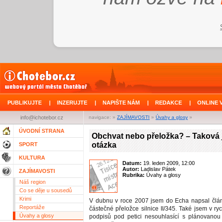
PUBLIKUJTE
|
INZERUJTE
|
NAPIŠTE NÁM
|
REDAKCE
|
ONLINE 
info@ichotebor.cz
navigace: »
ZAJÍMAVOSTI
»
Úvahy a glosy
»
ÚVODNÍ STRANA
Obchvat nebo přeložka? – Taková 
otázka
SPORT
KULTURA
Datum:
19. leden 2009, 12:00
Autor:
Ladislav Pátek
ZAJÍMAVOSTI
Rubrika:
Úvahy a glosy
Náš region
Co se děje u sousedů
Krimi
V dubnu v roce 2007 jsem do Echa napsal člá
Reportáže
částečné přeložce silnice II/345. Také jsem v ryc
Úvahy a glosy
podpisů pod petici nesouhlasící s plánovanou