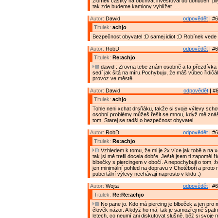
zlomek částky na obchvat investoval do donucení pily
tak zde budeme kamiony vyhlížet ....
Autor:
Dawid
odpovědět
| #6
Titulek:
achjo
Bezpečnost obyvatel :D samej idiot :D Robínek vede
Autor:
RobD
odpovědět
| #6
Titulek:
Re:achjo
dawid : Zrovna tebe znám osobně a ta přezdívka "
sedí jak šitá na míru.Pochybuju, že máš vůbec řidičák
provoz ve městě.
Autor:
Dawid
odpovědět
| #6
Titulek:
achjo
Tohle neni xchat drsňáku, takže si svoje výlevy scho
osobní problémy můžeš řešit se mnou, když mě znáš
tom. Starej se radši o bezpečnost obyvatel.
Autor:
RobD
odpovědět
| #6
Titulek:
Re:achjo
Vzhledem k tomu, že mi je 2x více jak tobě a na 
tak jsi mě trefil docela dobře. Ještě jsem ti zapoměl 
blbečky s piercingem v obočí. A nepochybuji o tom, 
jen minimální pohled na dopravu v Chotěboři a proto
pubertální výlevy nechávají naprosto v klidu :)
Autor:
Wojta
odpovědět
| #6
Titulek:
Re:Re:achjo
No pane jo. Kdo má piercing je blbeček a jen pro
člověk názor. A když ho má, tak je samozřejmě špatn
letech, co neumí ani diskutovat slušně, běž si svoje 