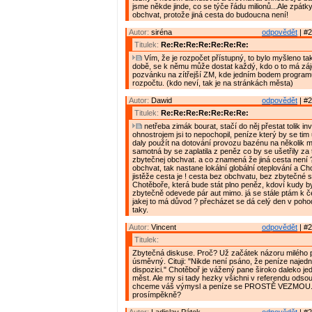
jsme někde jinde, co se týče řádu milionů...Ale zpátky
obchvat, protože jiná cesta do budoucna není!
Autor:
siréna
odpovědět
| #2
Titulek:
Re:Re:Re:Re:Re:Re:Re:
Vím, že je rozpočet přístupný, to bylo myšleno ta
době, se k němu může dostat každý, kdo o to má záj
pozvánku na zítřejší ZM, kde jedním bodem programu
rozpočtu. (kdo neví, tak je na stránkách města)
Autor:
Dawid
odpovědět
| #2
Titulek:
Re:Re:Re:Re:Re:Re:Re:
netřeba zimák bourat, stačí do něj přestat tolik inv
ohnostrojem jsi to nepochopil, peníze který by se tim 
daly použít na dotování provozu bazénu na několik 
samotná by se zaplatila z peněz co by se ušetřily za
zbytečnej obchvat. a co znamená že jiná cesta není 
obchvat, tak nastane lokální globální oteplování a C
jistěže cesta je ! cesta bez obchvatu, bez zbytečné s
Chotěboře, která bude stát plno peněz, kdoví kudy by
zbytečně odevede pár aut mimo. já se stále ptám k 
jakej to má důvod ? přecházet se dá celý den v poho
taky.
Autor:
Vincent
odpovědět
| #2
Titulek:
Zbytečná diskuse. Proč? Už začátek názoru milého 
úsměvný. Cituji: "Nikde není psáno, že peníze naje
dispozici." Chotěboř je vážený pane široko daleko je
měst. Ale my si tady hezky všichni v referendu odso
chceme váš výmysl a peníze se PROSTĚ VEZMOU. 
prosímpěkně?