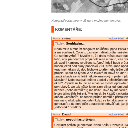
Komentáře zastaveny, již není možno komentovat.
KOMENTÁŘE:
Autor:
siréna
odpovědět
| #
Titulek:
Souhlasím...
Nedá mi to a musím reagovat na článek pana Pátka 
a jen souhlasit. Co je to za řešení dělat průtah měs
Co se tím vyřeší? Myslím si, že dnes města naprosto
toho, aby jim centrem projížděla auta a navíc, všichni
zkracují i kamiony svoji cestu. A teď, když bude prů
budou jezdit pod okny paneláků v ul. Krále Jana apod
vracíme někam do dob hluboké totality nebo ještě dál,
projelo 10 aut za týden. A co taková hluková studie?
zaspí a bude se to řešit několikametrovým plotem ja
Mukách? Nebo naopak město zaplatí v přilehlých 
oken? Připadá mi to, že se u nás ve městě opravdu 
pokrokově, ale tak nějak jsme zamrzli na jednom bod
nechce (nebo nemůže?) nic dělat. Také by mě velice za
je pro takovéhle řešení. Myslím si, že každý racionál
občan Chotěboře, na tenhle průtah nemůže přistoupit. 
nás na to nikdo ptát nebude (ikdyž se to týká zrovn
generací) a územní plán zastupitelé schválí tak, jak j
„odborník“ předloží.
Autor:
Dawid
odpovědět
| #
Titulek:
nesouhlas.plýtvání.
Chrudim potřebuje obchvat. Nebo Kolín. Dozajista. Al