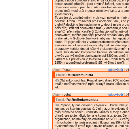
dopravy bude schopen si toto empirické posouzení pro
pokud shledá přeložku jako chybné řešení, pak bude
obsahovat řešení jiné. Je to ale záležitost na výsost
profesionál musí brát v potaz objektivní fakta a praco
systematicky.
To ale lze do značné míry i v diskuzi, pokud je míně
poctivě. Třeba - trasování přes obolecké údolí, kde j
v ulici Palackého (ne nadarmo je to dobré místo pro 
běžkaře), křížení obchvatu s tratí (v obrázku je pod
stupňů), přehrada, Kacíře či Eckharťák odříznuté od
obchvatem, možná pozdější povinné drncání auty př
prahy jako v Golčově Jeníkově, aby nám tu nepojížděli
okolo. To je jen několik z velice problematických otá
existovat uspokojivé odpovědi, aby bylo možné vypust
prostupný koridor dosud hájený v platném územním p
uvedu bez dalšího komentáře tři čísla. Vzdálenost me
u výše zamýšleného obchvatu je asi 5300 m, dnešní 
3400 m a s přeložkou je to asi 3450 m. Rozdíl tedy op
1850 m a poněkud problematičtější výškový profil.
Autor:
Pepan
odpovědět
| #4
Titulek:
Re:Re:komunista
Občanko, souhlas. Roubal, jako dnes 95% občan
totáče nepředstavitelně trpět. A když kradli, dělali to p
let...
Autor:
roubal
odpovědět
| #4
Titulek:
Re:Re:Re:komunista
Pepane, ty náš diskusní chytráčku. Podle tebe je 
jen ten, se kterým souhlasíš. Jiný názor je evidentně
máš právo ho hanět. Srandisto. Můžeš si tady s obča
chceš, ale to že někdo byl a je komunista, to zn. čle
organizace, ho navždy diskvalifikuje od VŠEHO veře
mimochodem, to tvoje arogantní flusnutí na 95% lidí j
Evidentně nevíš která bije. Obvinit někoho, o kom nic