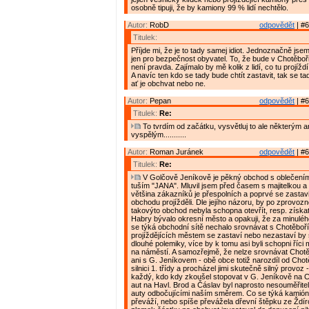
osobně tipuji, že by kamiony 99 % lidí nechtělo.
Autor:
RobD
odpovědět
| #6
Titulek:
Příjde mi, že je to tady samej idiot. Jednoznačně jse
jen pro bezpečnost obyvatel. To, že bude v Chotěboř
není pravda. Zajímalo by mě kolik z lidí, co tu projížd
A navíc ten kdo se tady bude chtít zastavit, tak se ta
ať je obchvat nebo ne.
Autor:
Pepan
odpovědět
| #6
Titulek:
Re:
To tvrdím od začátku, vysvětluj to ale některým
vyspělým...........
Autor:
Roman Juránek
odpovědět
| #6
Titulek:
Re:
V Golčově Jeníkově je pěkný obchod s oblečením
tuším "JANA". Mluvil jsem před časem s majitelkou a t
většina zákazníků je přespolních a poprvé se zastavi
obchodu projížděli. Dle jejího názoru, by po zprovoz
takovýto obchod nebyla schopna otevřít, resp. získat 
Habry bývalo okresní město a opakuji, že za minulé
se týká obchodní sítě nechalo srovnávat s Chotěboří. 
projíždějících městem se zastaví nebo nezastaví by
dlouhé polemiky, více by k tomu asi byli schopni říci m
na náměstí. A samozřejmě, že nelze srovnávat Chotě
ani s G. Jeníkovem - obě obce totiž narozdíl od Chot
silnici 1. třídy a procházel jimi skutečně silný provoz 
každý, kdo kdy zkoušel stopovat v G. Jeníkově na C
aut na Havl. Brod a Čáslav byl naprosto nesouměřitel
auty odbočujícími naším směrem. Co se týká kamiónů
převáží, nebo spíše převážela dřevní štěpku ze Ždír