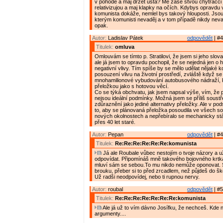
v pohodě a maj držet ústa? Mě zase štvou chytráčci j
relativizujou a maj klapky na očích. Kdybys opravdu 
komunista dokáže, nemlel bys takový hlouposti. Jsou p
kterým komunisti nevaděj a v tom případě nikdy nevad
opak.
Autor:
Ladislav Pátek
odpovědět
| #4
Titulek:
omluva
Omlouvám se tímto p. Stratilovi, že jsem si jeho slova
ale já jsem to opravdu pochopil, že se nejedná jen o hl
negativní vlivy. Tím spíše by se mělo udělat nějaké 
posouzení vlivu na životní prostředí, zvláště když se
mnohamilionové vybudování autobusového nádraží, k
přeložkou jako s hotovou věcí.
Co se týká obchvatu, jak jsem napsal výše, vím, že 
nejsou ideální podmínky. Možná jsem se příliš soustře
zdůraznění jako jediné alternativy přeložky. Ale v pods
to, aby se plánovaná přeložka posoudila ve všech so
nových okolnostech a nepřebíralo se mechanicky stá
přes 40 let staré.
Autor:
Pepan
odpovědět
| #4
Titulek:
Re:Re:Re:Re:Re:Re:komunista
Já ale Roubale vůbec nestojím o tvoje názory a u
odpovídat. Připomínáš mně takového bojovného krtka
mluví sám se sebou.To mu nikdo nemůže oponovat. 
brouku, přeber si to před zrcadlem, než půjdeš do šk
Už radši neodpovídej, nebo ti rupnou nervy.
Autor:
roubal
odpovědět
| #5
Titulek:
Re:Re:Re:Re:Re:Re:Re:komunista
Ale já už to vím dávno Josífku, že nechceš. Kde 
argumenty....