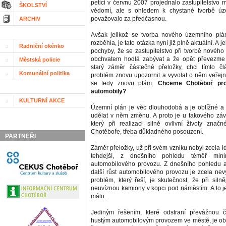
petici v červnu 2007 projednalo zastupitelstvo m
ŠKOLSTVÍ
vědomí, ale s ohledem k chystané tvorbě úz
považovalo za předčasnou.
ARCHIV
Avšak jelikož se tvorba nového územního plá
rozběhla, je tato otázka nyní již plně aktuální. A
Radniční okénko
pochyby, že se zastupitelstvo při tvorbě novéh
obchvatem hodlá zabývat a že opět převezme p
Městská policie
starý záměr částečné přeložky, chci tímto č
Komunální politika
problém znovu upozornit a vyvolat o něm veřejno
se tedy znovu ptám.
Chceme Chotěboř pro
automobily?
KULTURNÍ AKCE
Územní plán je věc dlouhodobá a je obtížné a
udělat v něm změnu. A proto je u takového zá
který při realizaci silně ovlivní životy značn
Chotěboře, třeba důkladného posouzení.
PARTNEŘI
Záměr přeložky, už při svém vzniku nebyl zcela ide
tehdejší, z dnešního pohledu téměř minimá
automobilového provozu. Z dnešního pohledu 
další růst automobilového provozu je zcela nevy
problém, který řeší, je skutečnost, že při siln
neuvíznou kamiony v kopci pod náměstím. A to j
málo.
Jediným řešením, které odstraní převážnou 
hustým automobilovým provozem ve městě, je obc