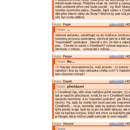
městě bude klesat. Přeložka však nic neřeší a zastupi
mělo uvědomit dříve než bude pozdě - viz Boží Muka
nového územního plánu. Dawide, žiješ vůbec v Chotě
děti přes hlavní silnici do školy? Možná by pak tvůj p
věc byl zcela odlišný.
Autor:
Pepin
odpovědět
| #2
Titulek:
...
Vážená občanko, odstěhujte se do Golčova Jeníkov
hustotou provozu spokojena, obchvat tam je a lidé ta
"maximálně" spokojeni... hlavně s tím, že tam s odpu
pes... Chcete to samé v Chotěboři? vyhnat dopravu z
obchody z města... vyhnat lidi z města.........
Autor:
Pepan
odpovědět
| #2
Titulek:
Re:...
Nazdar skorojmenovče, máš pravdu - co transit, t
náměstí ! A to by nám občanka chtěla vzít? V žádném
tam všechen smrad !
Autor:
Dawid
odpovědět
| #2
Titulek:
přecházení
v Chotěboři žiju, děti však naštěstí ještě nemám :))) 
tak je naučím přecházet. tvrdit že se v Chotěboři ned
opravdu nemístné. a tu "stavební uzávěru", jak říká 
nechci. Ha, tady by mohly být nové parcely (nejcenně
Chotěboři)... no jo, nemohly, tady by jednou mohl vés
týče peněz kraje, bylo by to jen na delší diskusi, ale 
rád za každou korunu, když ted chce za každýho plat
je hloupé, lidi je můžou platit sami,ale to sem nepatří.
Autor:
Vincent
odpovědět
| #2
Titulek: