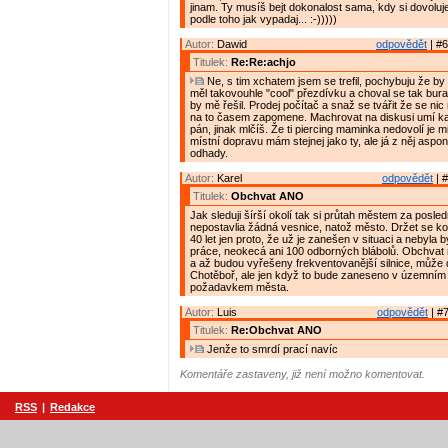
jinam. Ty musíš bejt dokonalost sama, kdy si dovoluj
podle toho jak vypadaj... :-)))))
Autor:
Dawid
odpovědět
| #6
Titulek:
Re:Re:achjo
Ne, s tim xchatem jsem se trefil, pochybuju že b
měl takovouhle "cool" přezdívku a choval se tak bura
by mě řešil. Prodej počítač a snaž se tvářit že se nic
na to časem zapomene. Machrovat na diskusi umí kaž
pán, jinak mlčíš. Že ti piercing maminka nedovolí je mi
místní dopravu mám stejnej jako ty, ale já z něj aspon
odhady.
Autor:
Karel
odpovědět
| #
Titulek:
Obchvat ANO
Jak sleduji šírší okolí tak si průtah městem za posled
nepostavlia žádná vesnice, natož město. Držet se k
40 let jen proto, že už je zanešen v situaci a nebyla 
práce, neokecá ani 100 odborných blábolů. Obchvat 
a až budou vyřešeny frekventovanější silnice, může do
Chotěboř, ale jen když to bude zaneseno v územním 
požadavkem města.
Autor:
Luis
odpovědět
| #7
Titulek:
Re:Obchvat ANO
Jenže to smrdí prací navíc
Komentáře zastaveny, již není možno komentovat.
RSS
|
Redakce