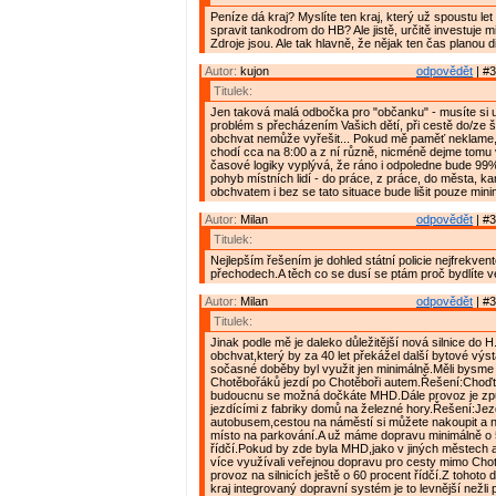
Peníze dá kraj? Myslíte ten kraj, který už spoustu let
spravit tankodrom do HB? Ale jistě, určitě investuje mi
Zdroje jsou. Ale tak hlavně, že nějak ten čas planou d
Autor:
kujon
odpovědět
| #3
Titulek:
Jen taková malá odbočka pro "občanku" - musíte si 
problém s přecházením Vašich dětí, při cestě do/ze 
obchvat nemůže vyřešit... Pokud mě paměť neklame,
chodí cca na 8:00 a z ní různě, nicméně dejme tomu 
časové logiky vyplývá, že ráno i odpoledne bude 99%
pohyb místních lidí - do práce, z práce, do města, kamk
obchvatem i bez se tato situace bude lišit pouze mini
Autor:
Milan
odpovědět
| #3
Titulek:
Nejlepším řešením je dohled státní policie nejfrekven
přechodech.A těch co se dusí se ptám proč bydlíte 
Autor:
Milan
odpovědět
| #3
Titulek:
Jinak podle mě je daleko důležitější nová silnice do H
obchvat,který by za 40 let překážel další bytové výs
sočasné doběby byl využit jen minimálně.Měli bysme 
Chotěbořáků jezdí po Chotěboři autem.Řešení:Choď
budoucnu se možná dočkáte MHD.Dále provoz je způ
jezdícími z fabriky domů na železné hory.Řešení:Jez
autobusem,cestou na náměstí si můžete nakoupit a n
místo na parkování.A už máme dopravu minimálně o 
řídčí.Pokud by zde byla MHD,jako v jiných městech a
více využívali veřejnou dopravu pro cesty mimo Chot
provoz na silnicích ještě o 60 procent řídčí.Z tohoto
kraj integrovaný dopravní systém je to levnější nežli 