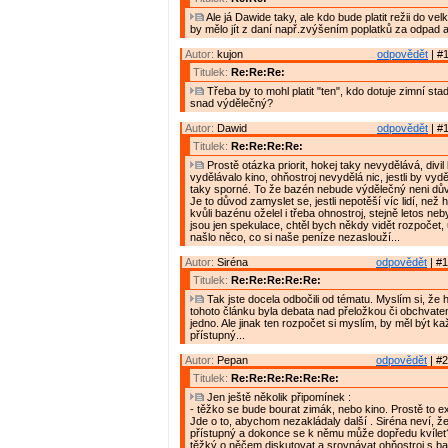
Ale já Dawide taky, ale kdo bude platit režii do v
by mělo jít z daní např.zvýšením poplatků za odpad 
Autor:
kujon
odpovědět
| #1
Titulek:
Re:Re:Re:
Třeba by to mohl platit "ten", kdo dotuje zimní sta
snad výdělečný?
Autor:
Dawid
odpovědět
| #1
Titulek:
Re:Re:Re:Re:
Prostě otázka priorit, hokej taky nevydělává, divi
vydělávalo kino, ohňostroj nevydělá nic, jestli by vy
taky sporné. To že bazén nebude výdělečný neni dův
Je to důvod zamyslet se, jestli nepotěší víc lidí, než 
kvůli bazénu oželel i třeba ohnostroj, stejně letos nebyl
jsou jen spekulace, chtěl bych někdy vidět rozpočet, 
našlo něco, co si naše peníze nezaslouží...
Autor:
Siréna
odpovědět
| #1
Titulek:
Re:Re:Re:Re:Re:
Tak jste docela odbočili od tématu. Myslím si, že
tohoto článku byla debata nad přeložkou či obchvate
jedno. Ale jinak ten rozpočet si myslím, by měl být 
přístupný...
Autor:
Pepan
odpovědět
| #2
Titulek:
Re:Re:Re:Re:Re:Re:
Jen ještě několik připomínek :
- těžko se bude bourat zimák, nebo kino. Prostě to exi
Jde o to, abychom nezakládaly další . Siréna neví, že
přístupný a dokonce se k němu může dopředu kvílet
těžký o něčem diskutovat a srovnávat ohňostroj s 