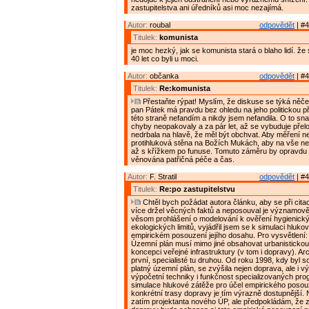
zastupitelstva ani úředníků asi moc nezajímá.
Autor:
roubal
odpovědět
| #4
Titulek:
komunista
je moc hezký, jak se komunista stará o blaho lidí. že 
40 let co byli u moci.
Autor:
občanka
odpovědět
| #4
Titulek:
Re:komunista
Přestaňte rýpat! Myslím, že diskuse se týká něče
pan Pátek má pravdu bez ohledu na jeho politickou př
této straně nefandím a nikdy jsem nefandila. O to sna
chyby neopakovaly a za pár let, až se vybuduje přel
nedrbala na hlavě, že měl být obchvat. Aby měření n
protihluková stěna na Božích Mukách, aby na vše nepř
až s křížkem po funuse. Tomuto záměru by opravdu 
věnována patřičná péče a čas.
Autor:
F. Stratil
odpovědět
| #4
Titulek:
Re:po zastupitelstvu
Chtěl bych požádat autora článku, aby se při cita
více držel věcných faktů a neposouval je významově
věsom prohlášení o modelování k ověření hygienick
ekologických limitů, vyjádřil jsem se k simulaci hluko
empirickém posouzení jejího dosahu. Pro vysvětlení:
Územní plán musí mimo jiné obsahovat urbanistickou
koncepci veřejné infrastruktury (v tom i dopravy). Arch
první, specialisté tu druhou. Od roku 1998, kdy byl 
platný územní plán, se zvýšila nejen doprava, ale i 
výpočetní techniky i funkčnost specializovaných pr
simulace hlukové zátěže pro účel empirického posouz
konkrétní trasy dopravy je tím výrazně dostupnější.
zatím projektanta nového ÚP, ale předpokládám, že 