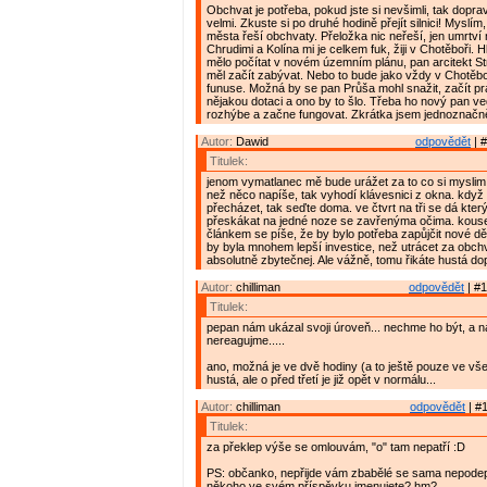
Obchvat je potřeba, pokud jste si nevšimli, tak doprav
velmi. Zkuste si po druhé hodině přejít silnici! Myslí
města řeší obchvaty. Přeložka nic neřeší, jen umrtv
Chrudimi a Kolína mi je celkem fuk, žiji v Chotěboři. 
mělo počítat v novém územním plánu, pan arcitekt Stra
měl začít zabývat. Nebo to bude jako vždy v Chotěbo
funuse. Možná by se pan Průša mohl snažit, začít p
nějakou dotaci a ono by to šlo. Třeba ho nový pan 
rozhýbe a začne fungovat. Zkrátka jsem jednoznačn
Autor:
Dawid
odpovědět
| #
Titulek:
jenom vymatlanec mě bude urážet za to co si myslim
než něco napíše, tak vyhodí klávesnici z okna. když
přecházet, tak seďte doma. ve čtvrt na tři se dá kter
přeskákat na jedné noze se zavřenýma očima. kouse
článkem se píše, že by bylo potřeba zapůjčit nové dě
by byla mnohem lepší investice, než utrácet za obchva
absolutně zbytečnej. Ale vážně, tomu řikáte hustá do
Autor:
chilliman
odpovědět
| #1
Titulek:
pepan nám ukázal svoji úroveň... nechme ho být, a n
nereagujme.....
ano, možná je ve dvě hodiny (a to ještě pouze ve vš
hustá, ale o před třetí je již opět v normálu...
Autor:
chilliman
odpovědět
| #1
Titulek:
za překlep výše se omlouvám, "o" tam nepatří :D
PS: občanko, nepřijde vám zbabělé se sama nepode
někoho ve svém příspěvku jmenujete? hm?