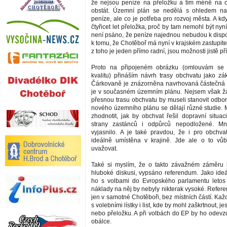
že nejsou peníze na přeložku a tím méně na 
obstát. Územní plán se nedělá s ohledem na
peníze, ale co je potřeba pro rozvoj města. A k
čtyřicet let přeložka, proč by tam nemohl být ny
není psáno, že peníze najednou nebudou k dispo
k tomu, že Chotěboř má nyní v krajském zastupite
z toho je jeden přímo radní, jsou možnosti jistě pří
Proto na připojeném obrázku (omlouvám se 
kvalitu) přináším návrh trasy obchvatu jako zák
Čárkovaně je znázorněna navrhovaná částečná p
je v současném územním plánu. Nejsem však žá
přesnou trasu obchvatu by museli stanovit odborn
nového územního plánu se dělají různé studie. M
zhodnotit, jak by obchvat řešil dopravní situac
strany zastánců i odpůrců nepodložené. M
vyjasnilo. A je také pravdou, že i pro obchv
ideálně umístěna v krajině. Jde ale o to vů
uvažovat.
Také si myslím, že o takto závažném záměru 
hluboké diskusi, vypsáno referendum. Jako ideál
ho s volbami do Evropského parlamentu letos 
náklady na něj by nebyly nikterak vysoké. Refer
jen v samotné Chotěboři, bez místních částí. Každ
s volebními lístky i list, kde by mohl zaškrtnout, je
nebo přeložku. A při volbách do EP by ho odevz
obálce.