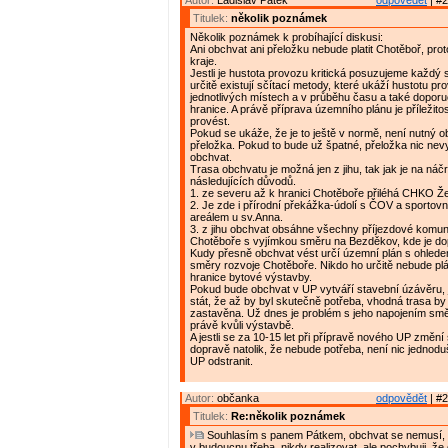
Autor:
Ladislav Pátek
odpovědět
| #2
Titulek:
několik poznámek
Několik poznámek k probíhající diskusi:
Ani obchvat ani přeložku nebude platit Chotěboř, proto
kraje.
Jestli je hustota provozu kritická posuzujeme každý s
určitě existují sčítací metody, které ukáží hustotu pr
jednotlivých místech a v průběhu času a také doporu
hranice. A právě příprava územního plánu je příležitos
provést.
Pokud se ukáže, že je to ještě v normě, není nutný ob
přeložka. Pokud to bude už špatné, přeložka nic nevy
obchvat.
Trasa obchvatu je možná jen z jihu, tak jak je na náčr
následujících důvodů.
1. ze severu až k hranici Chotěboře přiléhá CHKO Že
2. Je zde i přírodní překážka-údolí s ČOV a sporto
areálem u sv.Anna.
3. z jihu obchvat obsáhne všechny příjezdové komu
Chotěboře s vyjímkou směru na Bezděkov, kde je do
Kudy přesně obchvat vést určí územní plán s ohled
směry rozvoje Chotěboře. Nikdo ho určitě nebude pl
hranice bytové výstavby.
Pokud bude obchvat v UP vytváří stavební úzávěru, 
stát, že až by byl skutečně potřeba, vhodná trasa by
zastavěna. Už dnes je problém s jeho napojením sm
právě kvůli výstavbě.
A jestli se za 10-15 let při přípravě nového UP změní 
dopravě natolik, že nebude potřeba, není nic jednodu
UP odstranit.
Autor:
občanka
odpovědět
| #2
Titulek:
Re:několik poznámek
Souhlasím s panem Pátkem, obchvat se nemusí, 
v budoucnu třeba, nikdy realizovat, ale pochybuji, ž