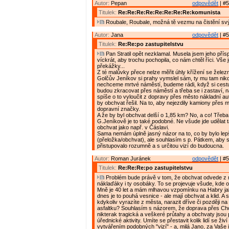
Autor:
Pepan
odpovědět
| #5
Titulek:
Re:Re:Re:Re:Re:Re:Re:Re:komunista
Roubale, Roubale, možná tě vezmu na čistění svý
Autor:
Jana
odpovědět
| #5
Titulek:
Re:Re:po zastupitelstvu
Pan Stratil opět nezklamal. Musela jsem jeho přís
víckrát, aby trochu pochopila, co nám chtěl říci. Vše 
překážky...
Z té malůvky přece nelze měřit úhly křížení se železn
Golčův Jeníkov si prahy vymslel sám, ty mu tam nikd
nechceme mrtvé náměstí, budeme rádi, když si cest
budou zkracovat přes náměstí a třeba se i zastaví, 
spíše o to vyloučit z dopravy přes město nákladní au
by obchvat řešil. Na to, aby nejezdily kamiony přes 
dopravní značky.
A že by byl obchvat delší o 1,85 km? No, a co! Třeba
G.Jeníkově je to také podobné. Ne všude jde udělat t
obchvat jako např. v Čáslavi.
Sama nemám úplně jasný názor na to, co by bylo lep
(přeložka/obchvat), ale souhlasím s p. Pátkem, aby 
přistupovalo rozumně a s určitou vizí do budoucna.
Autor:
Roman Juránek
odpovědět
| #5
Titulek:
Re:Re:Re:po zastupitelstvu
Problém bude právě v tom, že obchvat odvede z 
náklaďáky i ty osobáky. To se projevuje všude, kde 
Mně je 40 let a mám mlhavou vzpomínku na Habry ja
dnes je to pouhá vesnice - ale mají obchvat a klid. A
kdykoliv vyrazíte z města, narazit dříve či později n
asfaltku? Souhlasím s názorem, že doprava přes Ch
nikterak tragická a veškeré průtahy a obchvaty jsou
úřednické aktivity. Umíte se přestavit kolik lidí se ži
vytvářením podobných "vizí" - a, milá Jano, za Vaše 