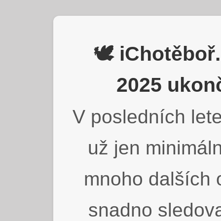
🕊️ iChotěbo
2025 ukonč
V posledních lete
už jen minimáln
mnoho dalších o
snadno sledova