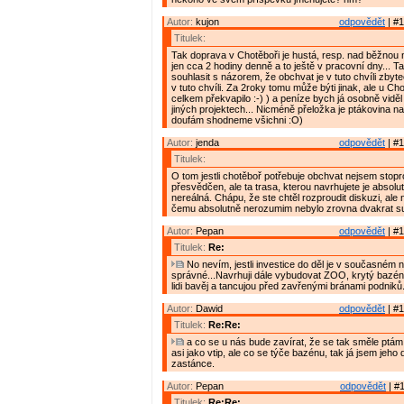
Autor:
kujon
odpovědět
| #1
Titulek:
Tak doprava v Chotěboři je hustá, resp. nad běžnou
jen cca 2 hodiny denně a to ještě v pracovní dny... 
souhlasit s názorem, že obchvat je v tuto chvíli zbyte
v tuto chvíli. Za 2roky tomu může býti jinak, ale u C
celkem překvapilo :-) ) a peníze bych já osobně vidě
jiných projektech... Nicméně přeložka je ptákovina na
doufám shodneme všichni :O)
Autor:
jenda
odpovědět
| #1
Titulek:
O tom jestli chotěboř potřebuje obchvat nejsem stop
přesvědčen, ale ta trasa, kterou navrhujete je absol
nereálná. Chápu, že ste chtěl rozproudit diskuzi, ale
čemu absolutně nerozumim nebylo zrovna dvakrat su
Autor:
Pepan
odpovědět
| #1
Titulek:
Re:
No nevím, jestli investice do děl je v současném n
správné...Navrhuji dále vybudovat ZOO, krytý bazén, 
lidi bavěj a tancujou před zavřenými bránami podniků
Autor:
Dawid
odpovědět
| #1
Titulek:
Re:Re:
a co se u nás bude zavírat, že se tak směle ptám
asi jako vtip, ale co se týče bazénu, tak já jsem jeho
zastánce.
Autor:
Pepan
odpovědět
| #1
Titulek:
Re:Re: