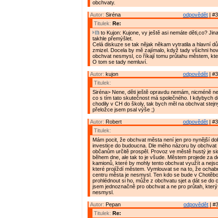
obchvaty.
Autor:
Siréna
odpovědět
| #3
Titulek:
Re:
to Kujon: Kujone, vy ještě asi nemáte děti,co? Ji
takhle přemýšlet.
Celá diskuze se tak nějak někam vytratila a hlavní dů
zmizel. Docela by mě zajímalo, když tady všichni hovo
obchvat nesmysl, co říkají tomu průtahu městem, kte
O tom se tady nemluví.
Autor:
kujon
odpovědět
| #3
Titulek:
Siréna> Nene, děti ještě opravdu nemám, nicméně ne
co s tím tato skutečnost má společného. I kdybych d
chodily v CH do školy, tak bych měl na obchvat stejn
přeložce jsem psal výše ;)
Autor:
Robert
odpovědět
| #3
Titulek:
Mám pocit, že obchvat města není jen pro nynější do
investice do budoucna. Dle mého názoru by obchva
občanům určitě prospěl. Provoz ve městě hustý je sic
během dne, ale tak to je všude. Městem projede za d
kamionů, které by mohly tento obchvat využít a nejso
které projíždí městem. Vymlouvat se na to, že ocha
centru města je nesmysl. Ten kdo se bude v Chotěboři
prohlédnout si ho, může z obchvatu sjet a dát se do c
jsem jednoznačně pro obchvat a ne pro průtah, který 
nesmysl.
Autor:
Pepan
odpovědět
| #3
Titulek:
Re: