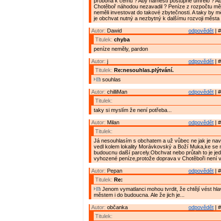
proboha k čemu ? Aby náměstí postupně umřelo ? Ab
Chotěboř náhodou nezavadil ? Peníze z rozpočtu měs
neměli investovat do takové zbytečnosti. A taky by m
je obchvat nutný a nezbytný k dalšímu rozvoji města 
Autor:
Dawid
odpovědět
| #
Titulek:
chyba
peníze neměly, pardon
Autor:
j
odpovědět
| #
Titulek:
Re:nesouhlas.plýtvání.
souhlas
Autor:
chilliMan
odpovědět
| #
Titulek:
taky si myslím že není potřeba...
Autor:
Milan
odpovědět
| #
Titulek:
Já nesouhlasím s obchatem a už vůbec ne jak je na
vedl kolem lokality Morávkovský a Boží Muka,ke se 
budoucnu další parcely.Obchvat nebo průtah to je jed
vyhozené peníze,protože doprava v Chotěboři není 
Autor:
Pepan
odpovědět
| #
Titulek:
Re:
Jenom vymatlanci mohou tvrdit, že chtějí vést hl
městem i do budoucna. Ale že jich je...
Autor:
občanka
odpovědět
| #
Titulek: