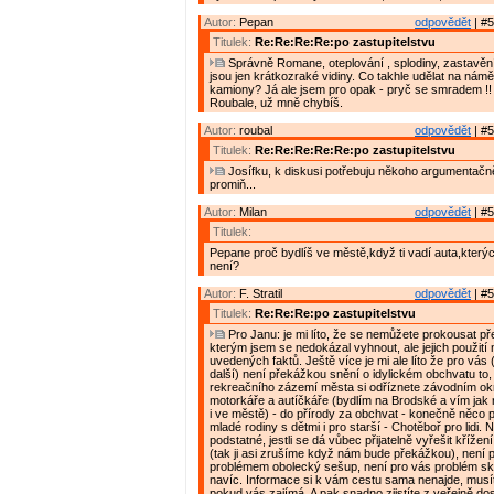
Autor:
Pepan
odpovědět
| #5
Titulek:
Re:Re:Re:Re:po zastupitelstvu
Správně Romane, oteplování , splodiny, zastavění u
jsou jen krátkozraké vidiny. Co takhle udělat na námě
kamiony? Já ale jsem pro opak - pryč se smradem !!
Roubale, už mně chybíš.
Autor:
roubal
odpovědět
| #5
Titulek:
Re:Re:Re:Re:Re:po zastupitelstvu
Josífku, k diskusi potřebuju někoho argumentačn
promiň...
Autor:
Milan
odpovědět
| #5
Titulek:
Pepane proč bydlíš ve městě,když ti vadí auta,který
není?
Autor:
F. Stratil
odpovědět
| #5
Titulek:
Re:Re:Re:po zastupitelstvu
Pro Janu: je mi líto, že se nemůžete prokousat pře
kterým jsem se nedokázal vyhnout, ale jejich použit
uvedených faktů. Ještě více je mi ale líto že pro vás
další) není překážkou snění o idylickém obchvatu to,
rekreačního zázemí města si odříznete závodním o
motorkáře a autíčkáře (bydlím na Brodské a vím jak ry
i ve městě) - do přírody za obchvat - konečně něco
mladé rodiny s dětmi i pro starší - Chotěboř pro lidi. 
podstatné, jestli se dá vůbec přijatelně vyřešit křížení
(tak ji asi zrušíme když nám bude překážkou), není 
problémem obolecký sešup, není pro vás problém sk
navíc. Informace si k vám cestu sama nenajde, musíte
pokud vás zajímá. A pak snadno zjistíte z veřejně do