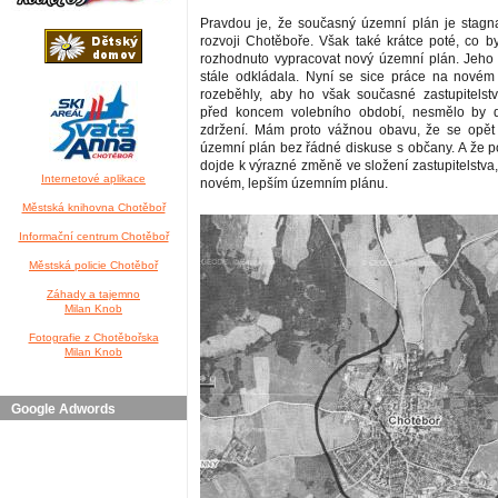
Pravdou je, že současný územní plán je stagn
rozvoji Chotěboře. Však také krátce poté, co by
rozhodnuto vypracovat nový územní plán. Jeho 
stále odkládala. Nyní se sice práce na nové
rozeběhly, aby ho však současné zastupitelstvo
před koncem volebního období, nesmělo by 
zdržení. Mám proto vážnou obavu, že se opět 
územní plán bez řádné diskuse s občany. A že 
dojde k výrazné změně ve složení zastupitelstva
Internetové aplikace
novém, lepším územním plánu.
Městská knihovna Chotěboř
Informační centrum Chotěboř
Městská policie Chotěboř
Záhady a tajemno
Milan Knob
Fotografie z Chotěbořska
Milan Knob
Google Adwords