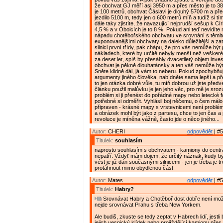
že obchvat GJ měří asi 3950 m a přes město je to 38
je 100 metrů, obchvat Čáslavi je dlouhý 5700 m a př
jezdilo 5100 m, tedy jen o 600 metrů míň a tudíž si tí
dále taky zjistíte, že navazující nejprudší sešup k Cí
4,5 % a v Obolcích je to 8 %. Pokud ani teď nevidíte 
nápadu chotěbořského obchvatu ve srovnání s těmi
exponovanějšími obchvaty na daleko důležitější a zatí
silnici první třídy, pak chápu, že pro vás nemůže být 
nákladech, které by určitě nebyly menší než veškeré
za deset let, spíš by přesáhly dvacetiletý objem inve
obchvat je pěkně dlouhatánský a ten váš nemůže být
Sněte klidně dál, já vám to neberu. Pokud zpochybňu
argumenty jiného člověka, nabídněte sama lepší a př
to jen otázka dobré vůle, tu míň dobrou už jste předv
článku použil malůvku je jen jeho věc, pro mě je sro
problém si ji přenést do pořádné mapy nebo letecké f
potřebné si odměřit. Vyhlásil boj něčemu, o čem málo 
připraven - krásné mapy s vrstevnicemi není problém 
a obrázek mohl být jako z partesu, chce to jen čas a 
revoluce je míněna vážně, často jde o něco jiného...
Autor:
CHERI
odpovědět
| #5
Titulek:
souhlasím
naprosto souhlasím s obchvatem - kamiony do cent
nepatří. Vždyť mám dojem, že určitý náznak, kudy b
vést je již dán současnými silnicemi - jen je třeba je t
protáhnout mimo obydlenou část.
Autor:
Mates
odpovědět
| #5
Titulek:
Habry?
Srovnávat Habry a Chotěboř dost dobře není mož
nejde srovnávat Prahu s třeba New Yorkem.
Ale budiš, zkuste se tedy zeptat v Habrech lidí, jestli b
jejich vesnický klídek nebo projíždějící kamiony pře