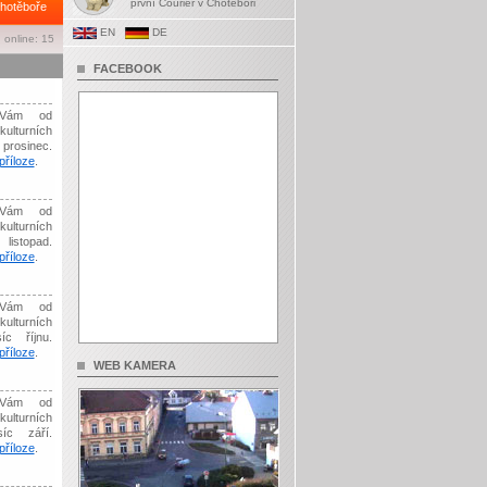
první Courier v Chotěboři
hotěboře
EN
DE
 online: 15
FACEBOOK
Vám od
kulturních
prosinec.
říloze
.
Vám od
kulturních
listopad.
říloze
.
Vám od
kulturních
íc říjnu.
říloze
.
WEB KAMERA
Vám od
kulturních
síc září.
říloze
.