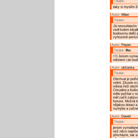
Titulek:
taky si myslím že
Autor:
Milan
Titulek:
Já nesouhlasím 
vedl kolem lokal
budoucnu další p
vyhozené peníze
Autor:
Pepan
Titulek:
Re:
Jenom vymatla
městem i do budou
Autor:
občanka
Titulek:
Obchvat je potřeb
velmi. Zkuste si 
města řeší obchv
Chrudimi a Kolína
mělo počítat v n
měl začít zabýva
funuse. Možná by
nějakou dotaci a
rozhýbe a začne
Autor:
Dawid
Titulek:
jenom vymatlanec
než něco napíše,
přecházet, tak s