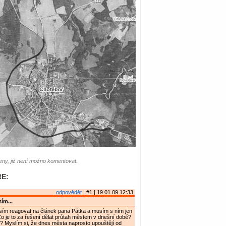
ny, již není možno komentovat.
E:
odpovědět
| #1 | 19.01.09 12:33
ím...
sím reagovat na článek pana Pátka a musím s ním jen
 Co je to za řešení dělat průtah městem v dnešní době?
? Myslím si, že dnes města naprosto upouštějí od