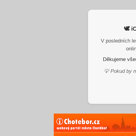
🕊️ 
V posledních le
onli
Děkujeme všem
💡 Pokud by m