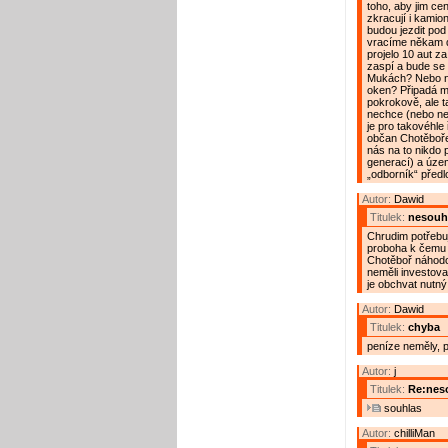
toho, aby jim cen
zkracují i kamio
budou jezdit pod
vracíme někam do
projelo 10 aut z
zaspí a bude se 
Mukách? Nebo na
oken? Připadá m
pokrokově, ale t
nechce (nebo nem
je pro takovéhle
občan Chotěboře,
nás na to nikdo 
generací) a územn
„odborník“ předl
Autor:
Dawid
Titulek:
nesouhl
Chrudim potřebuj
proboha k čemu 
Chotěboř náhodo
neměli investova
je obchvat nutný
Autor:
Dawid
Titulek:
chyba
peníze neměly, 
Autor:
j
Titulek:
Re:neso
souhlas
Autor:
chilliMan