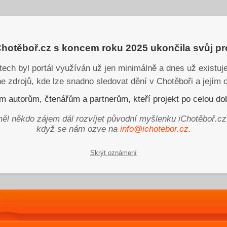
iChotěboř.cz s koncem roku 2025 ukončila svůj p
tech byl portál využíván už jen minimálně a dnes už existu
ne zdrojů, kde lze snadno sledovat dění v Chotěboři a jejím o
 autorům, čtenářům a partnerům, kteří projekt po celou dob
ěl někdo zájem dál rozvíjet původní myšlenku iChotěboř.cz
když se nám ozve na
info@ichotebor.cz
.
Skrýt oznámení