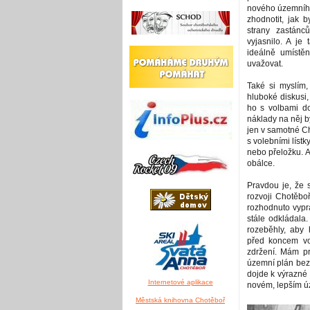
nového územního 
zhodnotit, jak b
strany zastán
vyjasnilo. A je
ideálně umístě
uvažovat.
Také si myslím
hluboké diskusi,
ho s volbami do
náklady na něj b
jen v samotné Ch
s volebními lístky
nebo přeložku. 
obálce.
Pravdou je, že 
rozvoji Chotěboř
rozhodnuto vypr
stále odkládal
rozeběhly, aby 
před koncem vo
zdržení. Mám pr
územní plán bez
dojde k výrazné 
Internetové aplikace
novém, lepším ú
Městská knihovna Chotěboř