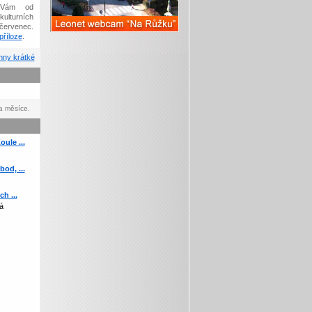
Vám od
kulturních
červenec.
říloze
.
ny krátké
a měsíce.
ule ...
od, ...
h ...
á