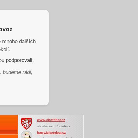
rovoz
je mnoho dalších
kolí.
u podporovali.
, budeme rádi,
www.chotebor.cz
oficiální web Chotěboře
harry.ichotebor.cz