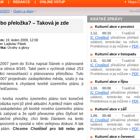
ÁM
|
REDAKCE
|
ONLINE VSTUP
Mapa C
AVOSTI
»
Úvahy a glosy
»
čtenářů
KRÁTKÉ ZPRÁVY
bo přeložka? – Taková je zde
Kulturní akce v prosinci
1.12. 00:10
- Tradičně 
IC Chotěboř
přinášíme přehled 
um:
19. leden 2009, 12:00
událostí, tentokráte na měsíc 
or:
Ladislav Pátek
Prohlédnout si jej můžete v
PDF p
ika:
Úvahy a glosy
Kulturní akce v listopadu
1.11. 01:58
- Tradičně 
 2007 jsem do Echa napsal článek o plánované
IC Chotěboř
přinášíme přehled 
e silnice II/345. Také jsem v rychlosti získal 253
událostí, tentokráte na měsíc 
ici nesouhlasící s plánovanou přeložkou. Tuto
Prohlédnout si jej můžete v
PDF p
2007 projednalo zastupitelstvo města, vzalo ji na
Kulturní akce v říjnu
ohledem k chystané tvorbě územního plánu ji
1.10. 00:00
- Tradičně 
ředčasnou.
IC Chotěboř
přinášíme přehled 
událostí, tentokráte na měs
se tvorba nového územního plánu loni konečně
Prohlédnout si jej můžete v
PDF p
 otázka nyní již plně aktuální. A jelikož mám vážné
zastupitelstvo při tvorbě nového územního plánu
Kulturní akce v září
 zabývat a že opět převezme přes čtyřicet let
1.09. 00:48
- Tradičně 
stečné přeložky, chci tímto článkem na tento
IC Chotěboř
přinášíme přehled 
ozornit a vyvolat o něm veřejnou diskusi. A tak
událostí, tentokráte na mě
 ptám.
Chceme Chotěboř pro lidi nebo pro
Prohlédnout si jej můžete v
PDF p
Kulturní akce v červenci