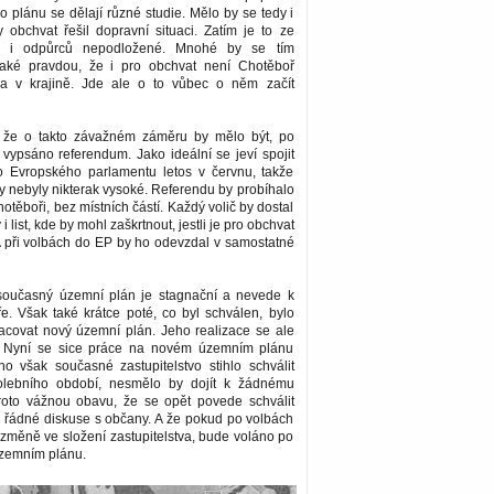
plánu se dělají různé studie. Mělo by se tedy i
y obchvat řešil dopravní situaci. Zatím je to ze
ců i odpůrců nepodložené. Mnohé by se tím
 také pravdou, že i pro obchvat není Chotěboř
na v krajině. Jde ale o to vůbec o něm začít
, že o takto závažném záměru by mělo být, po
 vypsáno referendum. Jako ideální se jeví spojit
 Evropského parlamentu letos v červnu, takže
y nebyly nikterak vysoké. Referendu by probíhalo
otěboři, bez místních částí. Každý volič by dostal
 i list, kde by mohl zaškrtnout, jestli je pro obchvat
A při volbách do EP by ho odevzdal v samostatné
současný územní plán je stagnační a nevede k
e. Však také krátce poté, co byl schválen, bylo
acovat nový územní plán. Jeho realizace se ale
a. Nyní se sice práce na novém územním plánu
ho však současné zastupitelstvo stihlo schválit
lebního období, nesmělo by dojít k žádnému
oto vážnou obavu, že se opět povede schválit
 řádné diskuse s občany. A že pokud po volbách
změně ve složení zastupitelstva, bude voláno po
zemním plánu.