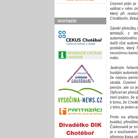
Územní plán je 
udělat v něm zm
který při reali
Chotěboře, třeb
PARTNEŘI
Záměr přeložky, u
tehdejší, z dn
automobilového
další růst autom
problém, který ř
neuvíznou kamio
málo.
Jediným řešení
hustým automobi
že nejsou pení
obstát. Územní
peníze, ale co j
čtyřicet let pře
není psáno, že 
k tomu, že Chotě
z toho je jeden p
Proto na připo
kvalitu) přináší
Čárkovaně je zn
je v současném 
přesnou trasu ob