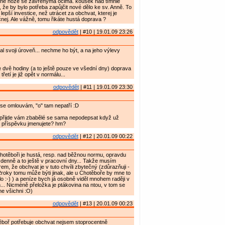
dné noze se zavřenýma očima. kousek nad tímhle
 že by bylo potřeba zapůjčit nové dělo ke sv. Anně. To
epší investice, než utrácet za obchvat, kterej je
nej. Ale vážně, tomu řikáte hustá doprava ?
odpovědět
| #10 | 19.01.09 23:26
 svoji úroveň... nechme ho být, a na jeho výlevy
 dvě hodiny (a to ještě pouze ve všední dny) doprava
třetí je již opět v normálu...
odpovědět
| #11 | 19.01.09 23:30
se omlouvám, "o" tam nepatří :D
přijde vám zbabělé se sama nepodepsat když už
 příspěvku jmenujete? hm?
odpovědět
| #12 | 20.01.09 00:22
hotěboři je hustá, resp. nad běžnou normu, opravdu
 denně a to ještě v pracovní dny... Takže musím
em, že obchvat je v tuto chvíli zbytečný (zdůrazňuji -
a 2roky tomu může býti jinak, ale u Chotěboře by mne to
o :-) ) a peníze bych já osobně viděl mnohem raději v
h... Nicméně přeložka je ptákovina na ntou, v tom se
 všichni :O)
odpovědět
| #13 | 20.01.09 00:23
těboř potřebuje obchvat nejsem stoprocentně