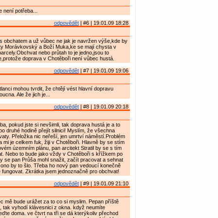
 není potřeba...
odpovědět
| #6 | 19.01.09 18:28
s obchatem a už vůbec ne jak je navržen výše,kde by
ity Morávkovský a Boží Muka,ke se mají chysta v
arcely.Obchvat nebo průtah to je jedno,jsou to
,protože doprava v Chotěboři není vůbec hustá.
odpovědět
| #7 | 19.01.09 19:06
nci mohou tvrdit, že chtějí vést hlavní dopravu
cna. Ale že jich je...
odpovědět
| #8 | 19.01.09 20:18
a, pokud jste si nevšimli, tak doprava hustá je a to
po druhé hodině přejít silnici! Myslím, že všechna
aty. Přeložka nic neřeší, jen umrtví náměstí.Problém
 mi je celkem fuk, žiji v Chotěboři. Hlavně by se stím
ovém územním plánu, pan arcitekt Stratil by se s tím
t. Nebo to bude jako vždy v Chotěboři s křížkem po
 se pan Průša mohl snažit, začít pracovat a sehnat
 ono by to šlo. Třeba ho nový pan vedoucí konečně
 fungovat. Zkrátka jsem jednoznačně pro obchvat!
odpovědět
| #9 | 19.01.09 21:10
 mě bude urážet za to co si myslim. Pepan příště
 tak vyhodí klávesnici z okna. když neumíte
eďte doma. ve čtvrt na tři se dá kterýkoliv přechod