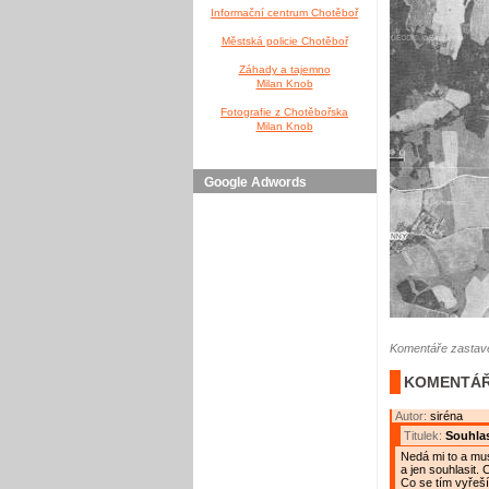
Informační centrum Chotěboř
Městská policie Chotěboř
Záhady a tajemno
Milan Knob
Fotografie z Chotěbořska
Milan Knob
Google Adwords
Komentáře zastave
KOMENTÁŘ
Autor:
siréna
Titulek:
Souhlas
Nedá mi to a mu
a jen souhlasit.
Co se tím vyřeší