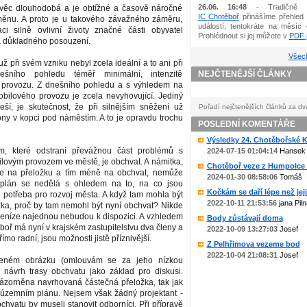
26.06. 16:48
- Tradičně 
věc dlouhodobá a je obtížné a časově náročné
IC Chotěboř
přinášíme přehled 
ěnu. A proto je u takového závažného záměru,
událostí, tentokráte na měsíc 
zaci silně ovlivní životy značné části obyvatel
Prohlédnout si jej můžete v
PDF p
a důkladného posouzení.
Všech
ž při svém vzniku nebyl zcela ideální a to ani při
ešního pohledu téměř minimální, intenzitě
NEJČTENĚJŠÍ ČLÁNKY
 provozu. Z dnešního pohledu a s výhledem na
obilového provozu je zcela nevyhovující. Jediný
eší, je skutečnost, že při silnějším sněžení už
Pořadí nejčtenějších článků za dv
ny v kopci pod náměstím. A to je opravdu trochu
POSLEDNÍ KOMENTÁŘE
Výsledky 24. Chotěbořské Ko
m, které odstraní převážnou část problémů s
2024-07-15 01:04:14
Hansek
lovým provozem ve městě, je obchvat. A námitka,
Chotěboř veze z Humpolce b
ze na přeložku a tím méně na obchvat, nemůže
2024-01-30 08:58:06
Tomáš
 plán se nedělá s ohledem na to, na co jsou
Kočkám se daří lépe než jejic
e potřeba pro rozvoj města. A když tam mohla být
2022-10-11 21:53:56
jana Piln
ložka, proč by tam nemohl být nyní obchvat? Nikde
peníze najednou nebudou k dispozici. A vzhledem
Body zůstávají doma
boř má nyní v krajském zastupitelstvu dva členy a
2022-10-09 13:27:03
Josef
římo radní, jsou možnosti jistě příznivější.
Z Pelhřimova vezeme bod
2022-10-04 21:08:31
Josef
jeném obrázku (omlouvám se za jeho nízkou
m návrh trasy obchvatu jako základ pro diskusi.
ázorněna navrhovaná částečná přeložka, tak jak
územním plánu. Nejsem však žádný projektant -
chvatu by museli stanovit odborníci. Při přípravě