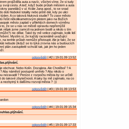
trem projížděla auta a navíc, všichni víme, že si tudy
ny svoji cestu. A teď, když bude průtah městem a auta
 okny paneláků v ul. Krále Jana apod., to se snad
 dob hluboké totality nebo ještě dál, kdy po ulici
a týden. A co taková hluková studie? To zase město
to řešit několikametrovým plotem jako na Božích
opak město zaplatí v přilehlých domech výměnu
i to, že se u nás ve městě opravdu nepřemýšlí
ak nějak jsme zamrzli na jednom bodě a nikdo s tím
ůže?) nic dělat. Také by mě velice zajímalo, kolik lidí
 řešení. Myslím si, že každý racionálně uvažující
 na tenhle průtah nemůže přistoupit. Ale je fakt, že se
ptát nebude (ikdyž se to týká zrovna nás a budoucích
í plán zastupitelé schválí tak, jak jim ho jeden
oží.
odpovědět
| #2 | 19.01.09 13:52
as.plýtvání.
e obchvat. Nebo Kolín. Dozajista. Ale Chotěboř ? A
? Aby náměstí postupně umřelo ? Aby nikdo o
u nezavadil ? Peníze z rozpočtu města by se určitě
t do takové zbytečnosti. A taky by mě zajímalo, na co
 a nezbytný k dalšímu rozvoji města ? :))
odpovědět
| #3 | 19.01.09 13:53
pardon
odpovědět
| #4 | 19.01.09 15:34
uhlas.plýtvání.
odpovědět
| #5 | 19.01.09 17:33