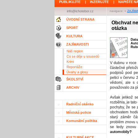
PUBLIKUJTE
|
INZERUJTE
|
NAPIŠTE N
info@ichotebor.cz
navigace: »
ZAJÍM
ÚVODNÍ STRANA
Obchvat ne
otázka
SPORT
KULTURA
Dat
Aut
ZAJÍMAVOSTI
Rubr
Náš region
Co se děje u sousedů
Krimi
V dubnu v roce
Reportáže
částečné přeložc
Úvahy a glosy
podpisů pod pet
petici v červnu 
ŠKOLSTVÍ
vědomí, ale s 
považovalo za p
ARCHIV
Avšak jelikož 
rozběhla, je tato
Radniční okénko
pochyby, že se 
obchvatem hodlá
Městská policie
starý záměr čá
Komunální politika
problém znovu up
se tedy znovu
automobily?
KULTURNÍ AKCE