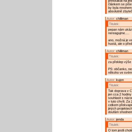
přeskákat na je
článkem se píše,
by byla mnohem l
absolutně zbyteč
Autor:
chilliman
Titulek:
pepan nám ukázal
nereagujme.....
ano, možná je ve
hustá, ale o před 
Autor:
chilliman
Titulek:
za překlep výše 
PS: občanko, ne
někoho ve svém
Autor:
kujon
Titulek:
Tak doprava v C
jen cca 2 hodiny
souhlasit s názor
v tuto chvíli. Z
celkem překvapil
jiných projektec
doufám shodneme
Autor:
jenda
Titulek:
O tom jestli cho