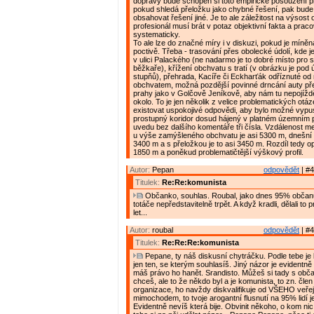
dopravy bude schopen si toto empirické posouzení pro
pokud shledá přeložku jako chybné řešení, pak bude
obsahovat řešení jiné. Je to ale záležitost na výsost
profesionál musí brát v potaz objektivní fakta a praco
systematicky.
To ale lze do značné míry i v diskuzi, pokud je míně
poctivě. Třeba - trasování přes obolecké údolí, kde j
v ulici Palackého (ne nadarmo je to dobré místo pro 
běžkaře), křížení obchvatu s tratí (v obrázku je pod
stupňů), přehrada, Kacíře či Eckharťák odříznuté od
obchvatem, možná pozdější povinné drncání auty př
prahy jako v Golčově Jeníkově, aby nám tu nepojížděli
okolo. To je jen několik z velice problematických otá
existovat uspokojivé odpovědi, aby bylo možné vypust
prostupný koridor dosud hájený v platném územním p
uvedu bez dalšího komentáře tři čísla. Vzdálenost me
u výše zamýšleného obchvatu je asi 5300 m, dnešní 
3400 m a s přeložkou je to asi 3450 m. Rozdíl tedy op
1850 m a poněkud problematičtější výškový profil.
Autor:
Pepan
odpovědět
| #4
Titulek:
Re:Re:komunista
Občanko, souhlas. Roubal, jako dnes 95% občan
totáče nepředstavitelně trpět. A když kradli, dělali to p
let...
Autor:
roubal
odpovědět
| #4
Titulek:
Re:Re:Re:komunista
Pepane, ty náš diskusní chytráčku. Podle tebe je 
jen ten, se kterým souhlasíš. Jiný názor je evidentně
máš právo ho hanět. Srandisto. Můžeš si tady s obča
chceš, ale to že někdo byl a je komunista, to zn. čle
organizace, ho navždy diskvalifikuje od VŠEHO veře
mimochodem, to tvoje arogantní flusnutí na 95% lidí j
Evidentně nevíš která bije. Obvinit někoho, o kom nic