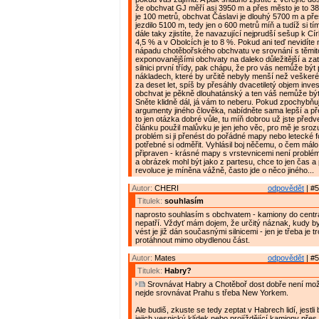
že obchvat GJ měří asi 3950 m a přes město je to 38
je 100 metrů, obchvat Čáslavi je dlouhý 5700 m a př
jezdilo 5100 m, tedy jen o 600 metrů míň a tudíž si tí
dále taky zjistíte, že navazující nejprudší sešup k Cí
4,5 % a v Obolcích je to 8 %. Pokud ani teď nevidíte 
nápadu chotěbořského obchvatu ve srovnání s těmi
exponovanějšími obchvaty na daleko důležitější a zatí
silnici první třídy, pak chápu, že pro vás nemůže být 
nákladech, které by určitě nebyly menší než veškeré
za deset let, spíš by přesáhly dvacetiletý objem inve
obchvat je pěkně dlouhatánský a ten váš nemůže být
Sněte klidně dál, já vám to neberu. Pokud zpochybňu
argumenty jiného člověka, nabídněte sama lepší a př
to jen otázka dobré vůle, tu míň dobrou už jste předv
článku použil malůvku je jen jeho věc, pro mě je sro
problém si ji přenést do pořádné mapy nebo letecké f
potřebné si odměřit. Vyhlásil boj něčemu, o čem málo 
připraven - krásné mapy s vrstevnicemi není problém 
a obrázek mohl být jako z partesu, chce to jen čas a 
revoluce je míněna vážně, často jde o něco jiného...
Autor:
CHERI
odpovědět
| #5
Titulek:
souhlasím
naprosto souhlasím s obchvatem - kamiony do cent
nepatří. Vždyť mám dojem, že určitý náznak, kudy b
vést je již dán současnými silnicemi - jen je třeba je t
protáhnout mimo obydlenou část.
Autor:
Mates
odpovědět
| #5
Titulek:
Habry?
Srovnávat Habry a Chotěboř dost dobře není mož
nejde srovnávat Prahu s třeba New Yorkem.
Ale budiš, zkuste se tedy zeptat v Habrech lidí, jestli b
jejich vesnický klídek nebo projíždějící kamiony pře