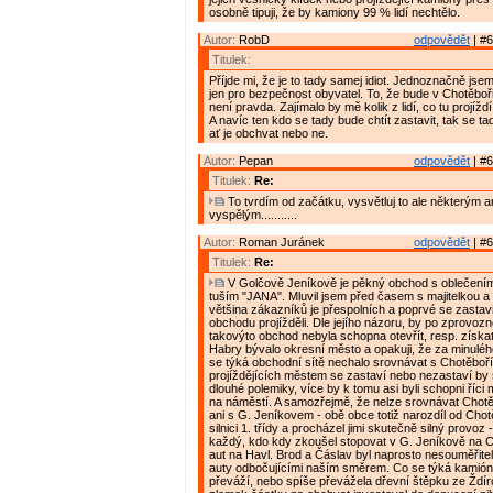
osobně tipuji, že by kamiony 99 % lidí nechtělo.
Autor:
RobD
odpovědět
| #6
Titulek:
Příjde mi, že je to tady samej idiot. Jednoznačně jse
jen pro bezpečnost obyvatel. To, že bude v Chotěboř
není pravda. Zajímalo by mě kolik z lidí, co tu projížd
A navíc ten kdo se tady bude chtít zastavit, tak se ta
ať je obchvat nebo ne.
Autor:
Pepan
odpovědět
| #6
Titulek:
Re:
To tvrdím od začátku, vysvětluj to ale některým
vyspělým...........
Autor:
Roman Juránek
odpovědět
| #6
Titulek:
Re:
V Golčově Jeníkově je pěkný obchod s oblečením
tuším "JANA". Mluvil jsem před časem s majitelkou a t
většina zákazníků je přespolních a poprvé se zastavi
obchodu projížděli. Dle jejího názoru, by po zprovoz
takovýto obchod nebyla schopna otevřít, resp. získat 
Habry bývalo okresní město a opakuji, že za minulé
se týká obchodní sítě nechalo srovnávat s Chotěboří. 
projíždějících městem se zastaví nebo nezastaví by
dlouhé polemiky, více by k tomu asi byli schopni říci m
na náměstí. A samozřejmě, že nelze srovnávat Chotě
ani s G. Jeníkovem - obě obce totiž narozdíl od Chot
silnici 1. třídy a procházel jimi skutečně silný provoz 
každý, kdo kdy zkoušel stopovat v G. Jeníkově na C
aut na Havl. Brod a Čáslav byl naprosto nesouměřitel
auty odbočujícími naším směrem. Co se týká kamiónů
převáží, nebo spíše převážela dřevní štěpku ze Ždír