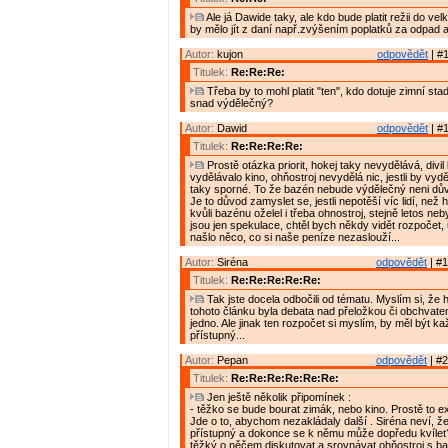
Ale já Dawide taky, ale kdo bude platit režii do v
by mělo jít z daní např.zvýšením poplatků za odpad 
Autor:
kujon
odpovědět
| #1
Titulek:
Re:Re:Re:
Třeba by to mohl platit "ten", kdo dotuje zimní sta
snad výdělečný?
Autor:
Dawid
odpovědět
| #1
Titulek:
Re:Re:Re:Re:
Prostě otázka priorit, hokej taky nevydělává, divi
vydělávalo kino, ohňostroj nevydělá nic, jestli by vy
taky sporné. To že bazén nebude výdělečný neni dův
Je to důvod zamyslet se, jestli nepotěší víc lidí, než 
kvůli bazénu oželel i třeba ohnostroj, stejně letos nebyl
jsou jen spekulace, chtěl bych někdy vidět rozpočet, 
našlo něco, co si naše peníze nezaslouží...
Autor:
Siréna
odpovědět
| #1
Titulek:
Re:Re:Re:Re:Re:
Tak jste docela odbočili od tématu. Myslím si, že
tohoto článku byla debata nad přeložkou či obchvate
jedno. Ale jinak ten rozpočet si myslím, by měl být 
přístupný...
Autor:
Pepan
odpovědět
| #2
Titulek:
Re:Re:Re:Re:Re:Re:
Jen ještě několik připomínek :
- těžko se bude bourat zimák, nebo kino. Prostě to exi
Jde o to, abychom nezakládaly další . Siréna neví, že
přístupný a dokonce se k němu může dopředu kvílet
těžký o něčem diskutovat a srovnávat ohňostroj s 