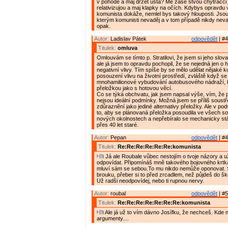
v pohodě a maj držet ústa? Mě zase štvou chytráčci j
relativizujou a maj klapky na očích. Kdybys opravdu 
komunista dokáže, nemlel bys takový hlouposti. Jsou p
kterým komunisti nevaděj a v tom případě nikdy nevad
opak.
Autor:
Ladislav Pátek
odpovědět
| #4
Titulek:
omluva
Omlouvám se tímto p. Stratilovi, že jsem si jeho slova
ale já jsem to opravdu pochopil, že se nejedná jen o hl
negativní vlivy. Tím spíše by se mělo udělat nějaké 
posouzení vlivu na životní prostředí, zvláště když se
mnohamilionové vybudování autobusového nádraží, k
přeložkou jako s hotovou věcí.
Co se týká obchvatu, jak jsem napsal výše, vím, že 
nejsou ideální podmínky. Možná jsem se příliš soustře
zdůraznění jako jediné alternativy přeložky. Ale v pods
to, aby se plánovaná přeložka posoudila ve všech so
nových okolnostech a nepřebíralo se mechanicky stá
přes 40 let staré.
Autor:
Pepan
odpovědět
| #4
Titulek:
Re:Re:Re:Re:Re:Re:komunista
Já ale Roubale vůbec nestojím o tvoje názory a u
odpovídat. Připomínáš mně takového bojovného krtka
mluví sám se sebou.To mu nikdo nemůže oponovat. 
brouku, přeber si to před zrcadlem, než půjdeš do šk
Už radši neodpovídej, nebo ti rupnou nervy.
Autor:
roubal
odpovědět
| #5
Titulek:
Re:Re:Re:Re:Re:Re:Re:komunista
Ale já už to vím dávno Josífku, že nechceš. Kde 
argumenty....