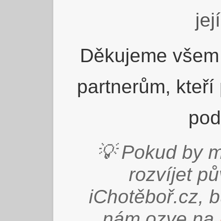
jej
Děkujeme všem 
partnerům, kteří
pod
💡 Pokud by m
rozvíjet p
iChotěboř.cz, 
nám ozve na