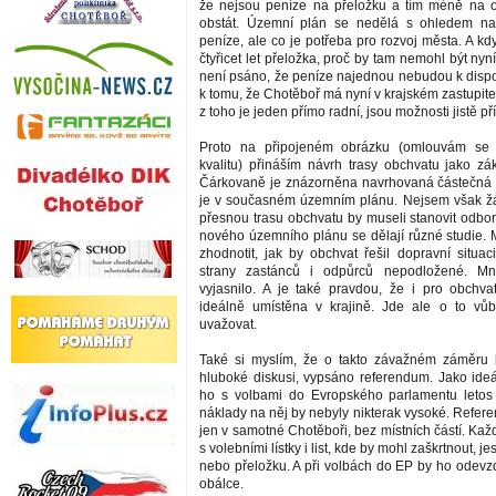
že nejsou peníze na přeložku a tím méně na 
obstát. Územní plán se nedělá s ohledem na
peníze, ale co je potřeba pro rozvoj města. A k
čtyřicet let přeložka, proč by tam nemohl být ny
není psáno, že peníze najednou nebudou k dispo
k tomu, že Chotěboř má nyní v krajském zastupite
z toho je jeden přímo radní, jsou možnosti jistě pří
Proto na připojeném obrázku (omlouvám se 
kvalitu) přináším návrh trasy obchvatu jako zák
Čárkovaně je znázorněna navrhovaná částečná p
je v současném územním plánu. Nejsem však žá
přesnou trasu obchvatu by museli stanovit odborn
nového územního plánu se dělají různé studie. M
zhodnotit, jak by obchvat řešil dopravní situac
strany zastánců i odpůrců nepodložené. M
vyjasnilo. A je také pravdou, že i pro obchv
ideálně umístěna v krajině. Jde ale o to vů
uvažovat.
Také si myslím, že o takto závažném záměru 
hluboké diskusi, vypsáno referendum. Jako ideál
ho s volbami do Evropského parlamentu letos 
náklady na něj by nebyly nikterak vysoké. Refer
jen v samotné Chotěboři, bez místních částí. Každ
s volebními lístky i list, kde by mohl zaškrtnout, je
nebo přeložku. A při volbách do EP by ho odevz
obálce.