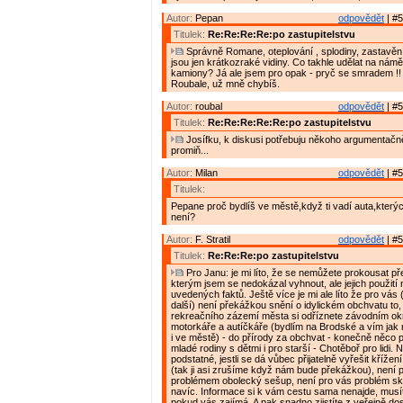
Autor:
Pepan
odpovědět
| #5
Titulek:
Re:Re:Re:Re:po zastupitelstvu
Správně Romane, oteplování , splodiny, zastavění u
jsou jen krátkozraké vidiny. Co takhle udělat na námě
kamiony? Já ale jsem pro opak - pryč se smradem !!
Roubale, už mně chybíš.
Autor:
roubal
odpovědět
| #5
Titulek:
Re:Re:Re:Re:Re:po zastupitelstvu
Josífku, k diskusi potřebuju někoho argumentačn
promiň...
Autor:
Milan
odpovědět
| #5
Titulek:
Pepane proč bydlíš ve městě,když ti vadí auta,který
není?
Autor:
F. Stratil
odpovědět
| #5
Titulek:
Re:Re:Re:po zastupitelstvu
Pro Janu: je mi líto, že se nemůžete prokousat pře
kterým jsem se nedokázal vyhnout, ale jejich použit
uvedených faktů. Ještě více je mi ale líto že pro vás
další) není překážkou snění o idylickém obchvatu to,
rekreačního zázemí města si odříznete závodním o
motorkáře a autíčkáře (bydlím na Brodské a vím jak ry
i ve městě) - do přírody za obchvat - konečně něco
mladé rodiny s dětmi i pro starší - Chotěboř pro lidi. 
podstatné, jestli se dá vůbec přijatelně vyřešit křížení
(tak ji asi zrušíme když nám bude překážkou), není 
problémem obolecký sešup, není pro vás problém sk
navíc. Informace si k vám cestu sama nenajde, musíte
pokud vás zajímá. A pak snadno zjistíte z veřejně do