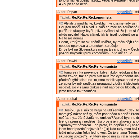
toho si na něj udělat názor... Pepane Pepane, něco ti
A koupit se to nedá.
Autor:
Pepan
odpovědět
| #4
Titulek:
Re:Re:Re:Re:komunista
Ale jdi ty mudrlante, kolektivní vinu jsme tady už m
Lidi jsou dobří, zlí a blbí. Díváš se moc na současná
patříš do skupiny čtyři - plivat (všimni si, že jsem slu
nikdo neviděl. Napiš článek jak jsi trpěl, podepiš se a 
Na to ale nemáš!
Lidem, kterým se skutečně ublížilo, by měla přijít zár
nebude opakovat a to dnešek zaručuje.
Dříve byli na Slovensku samí partyzáni, dnes v Čec
pozdní bojovníci proti komoušům - a to mě se...e.
Autor:
Dawid
odpovědět
| #4
Titulek:
Re:Re:Re:Re:Re:komunista
tomu se říká prevence. když nikdo nedokázal tu s
mimo zákon, tak se proti nim musíme vymezovat jinak
předmět týhle diskuse. to jsme mohli napsat hned v 
že autor by měl sedět za propagaci zločinné ideologie
nebavit, ale v zájmu diskuse nad naprostou blbostí, j
jsme tenhle fakt zamlčeli.
Autor:
roubal
odpovědět
| #4
Titulek:
Re:Re:Re:Re:Re:komunista
Josífku, já si někde hraju na ublíženýho? Kde? J
mám jiný názor než ty, mám psát něco o sobě? Prob
nešťastný... Já tě žádám o omluvu? A proč bych to děla
tvého ražení ani nedělají. Jsi prostě jen taková srand
"správným" názorem. Jen proto, že napíšu svůj náz
jsem hned pozdní bojovník? :-)))) Kdo tady moc hltá
ještě mi prosím řekni jednu věc. Co to znamá "lidem,
skutečně ublížilo"? Ty, který nikdo nezavíral a nesebr