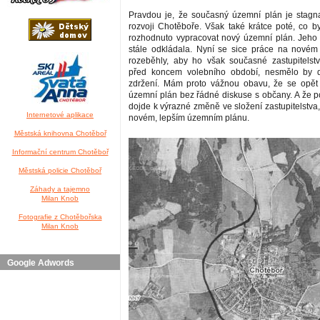
Pravdou je, že současný územní plán je stagn
rozvoji Chotěboře. Však také krátce poté, co by
rozhodnuto vypracovat nový územní plán. Jeho 
stále odkládala. Nyní se sice práce na nové
rozeběhly, aby ho však současné zastupitelstvo
před koncem volebního období, nesmělo by 
zdržení. Mám proto vážnou obavu, že se opět 
územní plán bez řádné diskuse s občany. A že 
dojde k výrazné změně ve složení zastupitelstva
Internetové aplikace
novém, lepším územním plánu.
Městská knihovna Chotěboř
Informační centrum Chotěboř
Městská policie Chotěboř
Záhady a tajemno
Milan Knob
Fotografie z Chotěbořska
Milan Knob
Google Adwords