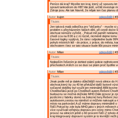
Peníze dá kraj? Myslíte ten kraj, který už spoustu let
spravit tankodrom do HB? Ale jistě, určitě investuje mi
Zdroje jsou. Ale tak hlavně, že nějak ten čas planou d
Autor:
kujon
odpovědět
| #3
Titulek:
Jen taková malá odbočka pro "občanku" - musíte si 
problém s přecházením Vašich dětí, při cestě do/ze 
obchvat nemůže vyřešit... Pokud mě paměť neklame,
chodí cca na 8:00 a z ní různě, nicméně dejme tomu 
časové logiky vyplývá, že ráno i odpoledne bude 99%
pohyb místních lidí - do práce, z práce, do města, kamk
obchvatem i bez se tato situace bude lišit pouze mini
Autor:
Milan
odpovědět
| #3
Titulek:
Nejlepším řešením je dohled státní policie nejfrekven
přechodech.A těch co se dusí se ptám proč bydlíte 
Autor:
Milan
odpovědět
| #3
Titulek:
Jinak podle mě je daleko důležitější nová silnice do H
obchvat,který by za 40 let překážel další bytové výs
sočasné doběby byl využit jen minimálně.Měli bysme 
Chotěbořáků jezdí po Chotěboři autem.Řešení:Choď
budoucnu se možná dočkáte MHD.Dále provoz je způ
jezdícími z fabriky domů na železné hory.Řešení:Jez
autobusem,cestou na náměstí si můžete nakoupit a n
místo na parkování.A už máme dopravu minimálně o 
řídčí.Pokud by zde byla MHD,jako v jiných městech a
více využívali veřejnou dopravu pro cesty mimo Chot
provoz na silnicích ještě o 60 procent řídčí.Z tohoto
kraj integrovaný dopravní systém je to levnější nežli 