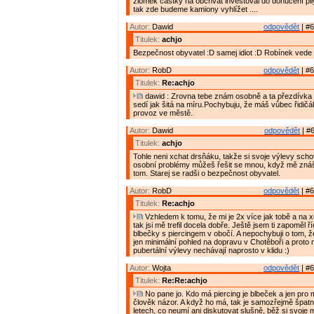
zlomek částky na obchvat investoval do donucení pily
tak zde budeme kamiony vyhlížet ....
Autor:
Dawid
odpovědět
| #6
Titulek:
achjo
Bezpečnost obyvatel :D samej idiot :D Robínek vede
Autor:
RobD
odpovědět
| #6
Titulek:
Re:achjo
dawid : Zrovna tebe znám osobně a ta přezdívka "
sedí jak šitá na míru.Pochybuju, že máš vůbec řidičák
provoz ve městě.
Autor:
Dawid
odpovědět
| #6
Titulek:
achjo
Tohle neni xchat drsňáku, takže si svoje výlevy scho
osobní problémy můžeš řešit se mnou, když mě znáš
tom. Starej se radši o bezpečnost obyvatel.
Autor:
RobD
odpovědět
| #6
Titulek:
Re:achjo
Vzhledem k tomu, že mi je 2x více jak tobě a na 
tak jsi mě trefil docela dobře. Ještě jsem ti zapoměl 
blbečky s piercingem v obočí. A nepochybuji o tom, 
jen minimální pohled na dopravu v Chotěboři a proto
pubertální výlevy nechávají naprosto v klidu :)
Autor:
Wojta
odpovědět
| #6
Titulek:
Re:Re:achjo
No pane jo. Kdo má piercing je blbeček a jen pro
člověk názor. A když ho má, tak je samozřejmě špatn
letech, co neumí ani diskutovat slušně, běž si svoje 