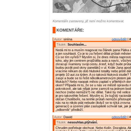
Komentáře zastaveny, již není možno komentovat.
KOMENTÁŘE:
Autor:
siréna
odpovědět
| #
Titulek:
Souhlasím...
Nedá mi to a musím reagovat na článek pana Pátka 
a jen souhlasit. Co je to za řešení dělat průtah měs
Co se tím vyřeší? Myslím si, že dnes města naprosto
toho, aby jim centrem projížděla auta a navíc, všichni
zkracují i kamiony svoji cestu. A teď, když bude prů
budou jezdit pod okny paneláků v ul. Krále Jana apod
vracíme někam do dob hluboké totality nebo ještě dál,
projelo 10 aut za týden. A co taková hluková studie?
zaspí a bude se to řešit několikametrovým plotem ja
Mukách? Nebo naopak město zaplatí v přilehlých 
oken? Připadá mi to, že se u nás ve městě opravdu 
pokrokově, ale tak nějak jsme zamrzli na jednom bod
nechce (nebo nemůže?) nic dělat. Také by mě velice za
je pro takovéhle řešení. Myslím si, že každý racionál
občan Chotěboře, na tenhle průtah nemůže přistoupit. 
nás na to nikdo ptát nebude (ikdyž se to týká zrovn
generací) a územní plán zastupitelé schválí tak, jak j
„odborník“ předloží.
Autor:
Dawid
odpovědět
| #
Titulek:
nesouhlas.plýtvání.
Chrudim potřebuje obchvat. Nebo Kolín. Dozajista. Al