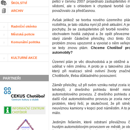
petici v červnu 2007 projednalo zastupitelstvo m
ŠKOLSTVÍ
vědomí, ale s ohledem k chystané tvorbě úz
považovalo za předčasnou.
ARCHIV
Avšak jelikož se tvorba nového územního plá
rozběhla, je tato otázka nyní již plně aktuální. A
Radniční okénko
pochyby, že se zastupitelstvo při tvorbě novéh
obchvatem hodlá zabývat a že opět převezme p
Městská policie
starý záměr částečné přeložky, chci tímto č
Komunální politika
problém znovu upozornit a vyvolat o něm veřejno
se tedy znovu ptám.
Chceme Chotěboř pro
automobily?
KULTURNÍ AKCE
Územní plán je věc dlouhodobá a je obtížné a
udělat v něm změnu. A proto je u takového zá
který při realizaci silně ovlivní životy značn
Chotěboře, třeba důkladného posouzení.
PARTNEŘI
Záměr přeložky, už při svém vzniku nebyl zcela ide
tehdejší, z dnešního pohledu téměř minimá
automobilového provozu. Z dnešního pohledu 
další růst automobilového provozu je zcela nevy
problém, který řeší, je skutečnost, že při siln
neuvíznou kamiony v kopci pod náměstím. A to j
málo.
Jediným řešením, které odstraní převážnou 
hustým automobilovým provozem ve městě, je obc