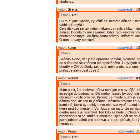
obchvaty.
Autor:
Siréna
odpovědět
| #3
Titulek:
Re:
to Kujon: Kujone, vy ještě asi nemáte děti,co? Ji
takhle přemýšlet.
Celá diskuze se tak nějak někam vytratila a hlavní dů
zmizel. Docela by mě zajímalo, když tady všichni hovo
obchvat nesmysl, co říkají tomu průtahu městem, kte
O tom se tady nemluví.
Autor:
kujon
odpovědět
| #3
Titulek:
Siréna> Nene, děti ještě opravdu nemám, nicméně ne
co s tím tato skutečnost má společného. I kdybych d
chodily v CH do školy, tak bych měl na obchvat stejn
přeložce jsem psal výše ;)
Autor:
Robert
odpovědět
| #3
Titulek:
Mám pocit, že obchvat města není jen pro nynější do
investice do budoucna. Dle mého názoru by obchva
občanům určitě prospěl. Provoz ve městě hustý je sic
během dne, ale tak to je všude. Městem projede za d
kamionů, které by mohly tento obchvat využít a nejso
které projíždí městem. Vymlouvat se na to, že ocha
centru města je nesmysl. Ten kdo se bude v Chotěboři
prohlédnout si ho, může z obchvatu sjet a dát se do c
jsem jednoznačně pro obchvat a ne pro průtah, který 
nesmysl.
Autor:
Pepan
odpovědět
| #3
Titulek:
Re: