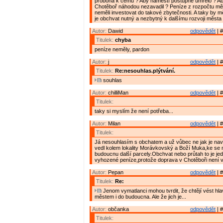
proboha k čemu ? Aby náměstí postupně umřelo ? Ab
Chotěboř náhodou nezavadil ? Peníze z rozpočtu měs
neměli investovat do takové zbytečnosti. A taky by m
je obchvat nutný a nezbytný k dalšímu rozvoji města 
Autor:
Dawid
odpovědět
| #
Titulek:
chyba
peníze neměly, pardon
Autor:
j
odpovědět
| #
Titulek:
Re:nesouhlas.plýtvání.
souhlas
Autor:
chilliMan
odpovědět
| #
Titulek:
taky si myslím že není potřeba...
Autor:
Milan
odpovědět
| #
Titulek:
Já nesouhlasím s obchatem a už vůbec ne jak je na
vedl kolem lokality Morávkovský a Boží Muka,ke se 
budoucnu další parcely.Obchvat nebo průtah to je jed
vyhozené peníze,protože doprava v Chotěboři není 
Autor:
Pepan
odpovědět
| #
Titulek:
Re:
Jenom vymatlanci mohou tvrdit, že chtějí vést hl
městem i do budoucna. Ale že jich je...
Autor:
občanka
odpovědět
| #
Titulek: