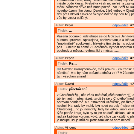
městě bude klesat. Přeložka však nic neřeší a zastupi
mělo uvědomit dříve než bude pozdě - viz Boží Muka
nového územního plánu. Dawide, žiješ vůbec v Chotě
děti přes hlavní silnici do školy? Možná by pak tvůj p
věc byl zcela odlišný.
Autor:
Pepin
odpovědět
| #2
Titulek:
...
Vážená občanko, odstěhujte se do Golčova Jeníkov
hustotou provozu spokojena, obchvat tam je a lidé ta
"maximálně" spokojeni... hlavně s tím, že tam s odpu
pes... Chcete to samé v Chotěboři? vyhnat dopravu z
obchody z města... vyhnat lidi z města.........
Autor:
Pepan
odpovědět
| #2
Titulek:
Re:...
Nazdar skorojmenovče, máš pravdu - co transit, t
náměstí ! A to by nám občanka chtěla vzít? V žádném
tam všechen smrad !
Autor:
Dawid
odpovědět
| #2
Titulek:
přecházení
v Chotěboři žiju, děti však naštěstí ještě nemám :))) 
tak je naučím přecházet. tvrdit že se v Chotěboři ned
opravdu nemístné. a tu "stavební uzávěru", jak říká 
nechci. Ha, tady by mohly být nové parcely (nejcenně
Chotěboři)... no jo, nemohly, tady by jednou mohl vés
týče peněz kraje, bylo by to jen na delší diskusi, ale 
rád za každou korunu, když ted chce za každýho plat
je hloupé, lidi je můžou platit sami,ale to sem nepatří.
Autor:
Vincent
odpovědět
| #2
Titulek: