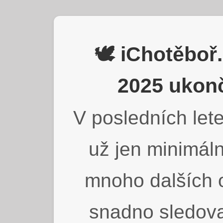
🕊️ iChotěbo
2025 ukonč
V posledních lete
už jen minimáln
mnoho dalších o
snadno sledova