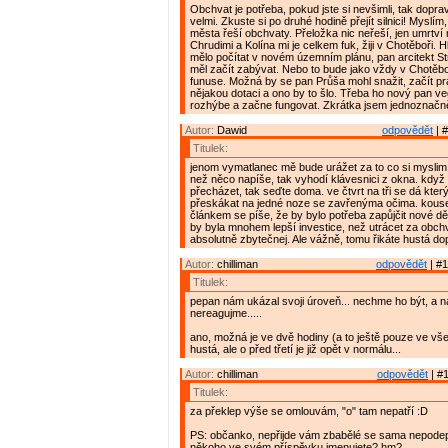
Obchvat je potřeba, pokud jste si nevšimli, tak doprav
velmi. Zkuste si po druhé hodině přejít silnici! Myslí
města řeší obchvaty. Přeložka nic neřeší, jen umrtv
Chrudimi a Kolína mi je celkem fuk, žiji v Chotěboři. 
mělo počítat v novém územním plánu, pan arcitekt Stra
měl začít zabývat. Nebo to bude jako vždy v Chotěbo
funuse. Možná by se pan Průša mohl snažit, začít p
nějakou dotaci a ono by to šlo. Třeba ho nový pan 
rozhýbe a začne fungovat. Zkrátka jsem jednoznačn
Autor:
Dawid
odpovědět
| #
Titulek:
jenom vymatlanec mě bude urážet za to co si myslim
než něco napíše, tak vyhodí klávesnici z okna. když
přecházet, tak seďte doma. ve čtvrt na tři se dá kter
přeskákat na jedné noze se zavřenýma očima. kouse
článkem se píše, že by bylo potřeba zapůjčit nové dě
by byla mnohem lepší investice, než utrácet za obchva
absolutně zbytečnej. Ale vážně, tomu řikáte hustá do
Autor:
chilliman
odpovědět
| #1
Titulek:
pepan nám ukázal svoji úroveň... nechme ho být, a n
nereagujme.....
ano, možná je ve dvě hodiny (a to ještě pouze ve vš
hustá, ale o před třetí je již opět v normálu...
Autor:
chilliman
odpovědět
| #1
Titulek:
za překlep výše se omlouvám, "o" tam nepatří :D
PS: občanko, nepřijde vám zbabělé se sama nepode
někoho ve svém příspěvku jmenujete? hm?