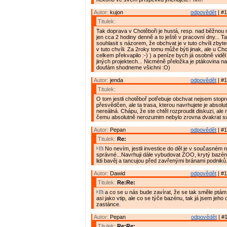
Autor:
kujon
odpovědět
| #1
Titulek:
Tak doprava v Chotěboři je hustá, resp. nad běžnou
jen cca 2 hodiny denně a to ještě v pracovní dny... 
souhlasit s názorem, že obchvat je v tuto chvíli zbyte
v tuto chvíli. Za 2roky tomu může býti jinak, ale u C
celkem překvapilo :-) ) a peníze bych já osobně vidě
jiných projektech... Nicméně přeložka je ptákovina na
doufám shodneme všichni :O)
Autor:
jenda
odpovědět
| #1
Titulek:
O tom jestli chotěboř potřebuje obchvat nejsem stop
přesvědčen, ale ta trasa, kterou navrhujete je absol
nereálná. Chápu, že ste chtěl rozproudit diskuzi, ale
čemu absolutně nerozumim nebylo zrovna dvakrat su
Autor:
Pepan
odpovědět
| #1
Titulek:
Re:
No nevím, jestli investice do děl je v současném n
správné...Navrhuji dále vybudovat ZOO, krytý bazén, 
lidi bavěj a tancujou před zavřenými bránami podniků
Autor:
Dawid
odpovědět
| #1
Titulek:
Re:Re:
a co se u nás bude zavírat, že se tak směle ptám
asi jako vtip, ale co se týče bazénu, tak já jsem jeho
zastánce.
Autor:
Pepan
odpovědět
| #1
Titulek:
Re:Re: