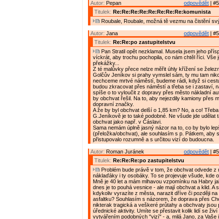
Autor:
Pepan
odpovědět
| #5
Titulek:
Re:Re:Re:Re:Re:Re:Re:Re:komunista
Roubale, Roubale, možná tě vezmu na čistění svý
Autor:
Jana
odpovědět
| #5
Titulek:
Re:Re:po zastupitelstvu
Pan Stratil opět nezklamal. Musela jsem jeho přís
víckrát, aby trochu pochopila, co nám chtěl říci. Vše 
překážky...
Z té malůvky přece nelze měřit úhly křížení se železn
Golčův Jeníkov si prahy vymslel sám, ty mu tam nikd
nechceme mrtvé náměstí, budeme rádi, když si cest
budou zkracovat přes náměstí a třeba se i zastaví, 
spíše o to vyloučit z dopravy přes město nákladní au
by obchvat řešil. Na to, aby nejezdily kamiony přes 
dopravní značky.
A že by byl obchvat delší o 1,85 km? No, a co! Třeba
G.Jeníkově je to také podobné. Ne všude jde udělat t
obchvat jako např. v Čáslavi.
Sama nemám úplně jasný názor na to, co by bylo lep
(přeložka/obchvat), ale souhlasím s p. Pátkem, aby 
přistupovalo rozumně a s určitou vizí do budoucna.
Autor:
Roman Juránek
odpovědět
| #5
Titulek:
Re:Re:Re:po zastupitelstvu
Problém bude právě v tom, že obchvat odvede z 
náklaďáky i ty osobáky. To se projevuje všude, kde 
Mně je 40 let a mám mlhavou vzpomínku na Habry ja
dnes je to pouhá vesnice - ale mají obchvat a klid. A
kdykoliv vyrazíte z města, narazit dříve či později n
asfaltku? Souhlasím s názorem, že doprava přes Ch
nikterak tragická a veškeré průtahy a obchvaty jsou
úřednické aktivity. Umíte se přestavit kolik lidí se ži
vytvářením podobných "vizí" - a, milá Jano, za Vaše 