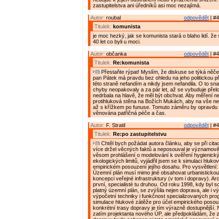
zastupitelstva ani úředníků asi moc nezajímá.
Autor:
roubal
odpovědět
| #4
Titulek:
komunista
je moc hezký, jak se komunista stará o blaho lidí. že 
40 let co byli u moci.
Autor:
občanka
odpovědět
| #4
Titulek:
Re:komunista
Přestaňte rýpat! Myslím, že diskuse se týká něče
pan Pátek má pravdu bez ohledu na jeho politickou př
této straně nefandím a nikdy jsem nefandila. O to sna
chyby neopakovaly a za pár let, až se vybuduje přel
nedrbala na hlavě, že měl být obchvat. Aby měření n
protihluková stěna na Božích Mukách, aby na vše nepř
až s křížkem po funuse. Tomuto záměru by opravdu 
věnována patřičná péče a čas.
Autor:
F. Stratil
odpovědět
| #4
Titulek:
Re:po zastupitelstvu
Chtěl bych požádat autora článku, aby se při cita
více držel věcných faktů a neposouval je významově
věsom prohlášení o modelování k ověření hygienick
ekologických limitů, vyjádřil jsem se k simulaci hluko
empirickém posouzení jejího dosahu. Pro vysvětlení:
Územní plán musí mimo jiné obsahovat urbanistickou
koncepci veřejné infrastruktury (v tom i dopravy). Arch
první, specialisté tu druhou. Od roku 1998, kdy byl 
platný územní plán, se zvýšila nejen doprava, ale i 
výpočetní techniky i funkčnost specializovaných pr
simulace hlukové zátěže pro účel empirického posouz
konkrétní trasy dopravy je tím výrazně dostupnější.
zatím projektanta nového ÚP, ale předpokládám, že 