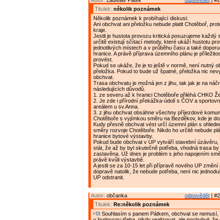
Autor:
Ladislav Pátek
odpovědět
| #2
Titulek:
několik poznámek
Několik poznámek k probíhající diskusi:
Ani obchvat ani přeložku nebude platit Chotěboř, proto
kraje.
Jestli je hustota provozu kritická posuzujeme každý s
určitě existují sčítací metody, které ukáží hustotu pr
jednotlivých místech a v průběhu času a také doporu
hranice. A právě příprava územního plánu je příležitos
provést.
Pokud se ukáže, že je to ještě v normě, není nutný ob
přeložka. Pokud to bude už špatné, přeložka nic nevy
obchvat.
Trasa obchvatu je možná jen z jihu, tak jak je na náčr
následujících důvodů.
1. ze severu až k hranici Chotěboře přiléhá CHKO Že
2. Je zde i přírodní překážka-údolí s ČOV a sporto
areálem u sv.Anna.
3. z jihu obchvat obsáhne všechny příjezdové komu
Chotěboře s vyjímkou směru na Bezděkov, kde je do
Kudy přesně obchvat vést určí územní plán s ohled
směry rozvoje Chotěboře. Nikdo ho určitě nebude pl
hranice bytové výstavby.
Pokud bude obchvat v UP vytváří stavební úzávěru, 
stát, že až by byl skutečně potřeba, vhodná trasa by
zastavěna. Už dnes je problém s jeho napojením sm
právě kvůli výstavbě.
A jestli se za 10-15 let při přípravě nového UP změní 
dopravě natolik, že nebude potřeba, není nic jednodu
UP odstranit.
Autor:
občanka
odpovědět
| #2
Titulek:
Re:několik poznámek
Souhlasím s panem Pátkem, obchvat se nemusí, 
v budoucnu třeba, nikdy realizovat, ale pochybuji, ž