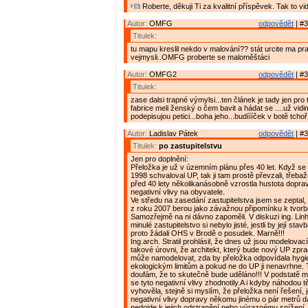
Roberte, děkuji Ti za kvalitní příspěvek. Tak to vi
Autor:
OMFG
odpovědět
| #3
Titulek:
tu mapu kreslil nekdo v malování?? stát urcite ma p
vejmysli..OMFG proberte se maloměštáci
Autor:
OMFG2
odpovědět
| #3
Titulek:
zase dalsi trapné výmylsi...ten článek je tady jen pro
fabrice meli ženský o čem bavit a hádat se ....už vidi
podepisujou petici...boha jeho...budíííček v botě tchoř.
Autor:
Ladislav Pátek
odpovědět
| #3
Titulek:
po zastupitelstvu
Jen pro doplnění:
Přeložka je už v územním plánu přes 40 let. Když se 
1998 schvaloval UP, tak ji tam prostě převzali, třebaže
před 40 lety několikanásobně vzrostla hustota dopravy 
negativní vlivy na obyvatele.
Ve středu na zasedání zastupitelstva jsem se zeptal, je
z roku 2007 berou jako závažnou připomínku k tvor
Samozřejmě na ni dávno zapoměli. V diskuzi ing. Linha
minulé zastupitelstvo si nebylo jisté, jestli by její sta
proto žádali OHS v Brodě o posudek. Marně!!!
Ing.arch. Stratil prohlásil, že dnes už jsou modelovac
takové úrovni, že architekt, který bude nový UP zpra
může namodelovat, zda by přeložka odpovídala hygi
ekologickým limitům a pokud ne do UP ji nenavrhne. 
doufám, že to skutečně bude uděláno!!! V podstatě mi 
se tyto negativní vlivy zhodnotily.A i kdyby náhodou t
vyhověla, stejně si myslím, že přeložka není řešení,
negativní vlivy dopravy někomu jinému o pár metrů d
nedojde k jejich odstranění nebo výraznému snížení. 