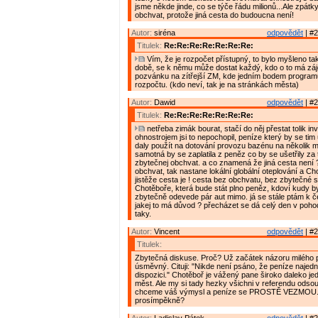
jsme někde jinde, co se týče řádu milionů...Ale zpátky
obchvat, protože jiná cesta do budoucna není!
Autor:
siréna
odpovědět
| #2
Titulek:
Re:Re:Re:Re:Re:Re:Re:
Vím, že je rozpočet přístupný, to bylo myšleno ta
době, se k němu může dostat každý, kdo o to má záj
pozvánku na zítřejší ZM, kde jedním bodem programu
rozpočtu. (kdo neví, tak je na stránkách města)
Autor:
Dawid
odpovědět
| #2
Titulek:
Re:Re:Re:Re:Re:Re:Re:
netřeba zimák bourat, stačí do něj přestat tolik inv
ohnostrojem jsi to nepochopil, peníze který by se tim 
daly použít na dotování provozu bazénu na několik 
samotná by se zaplatila z peněz co by se ušetřily za
zbytečnej obchvat. a co znamená že jiná cesta není 
obchvat, tak nastane lokální globální oteplování a C
jistěže cesta je ! cesta bez obchvatu, bez zbytečné s
Chotěboře, která bude stát plno peněz, kdoví kudy by
zbytečně odevede pár aut mimo. já se stále ptám k 
jakej to má důvod ? přecházet se dá celý den v poho
taky.
Autor:
Vincent
odpovědět
| #2
Titulek:
Zbytečná diskuse. Proč? Už začátek názoru milého 
úsměvný. Cituji: "Nikde není psáno, že peníze naje
dispozici." Chotěboř je vážený pane široko daleko je
měst. Ale my si tady hezky všichni v referendu odso
chceme váš výmysl a peníze se PROSTĚ VEZMOU. 
prosímpěkně?