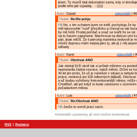
jinam. Ty musíš bejt dokonalost sama, kdy si dovoluj
podle toho jak vypadaj... :-)))))
Autor:
Dawid
odpovědět
| #6
Titulek:
Re:Re:achjo
Ne, s tim xchatem jsem se trefil, pochybuju že b
měl takovouhle "cool" přezdívku a choval se tak bura
by mě řešil. Prodej počítač a snaž se tvářit že se nic
na to časem zapomene. Machrovat na diskusi umí kaž
pán, jinak mlčíš. Že ti piercing maminka nedovolí je mi
místní dopravu mám stejnej jako ty, ale já z něj aspon
odhady.
Autor:
Karel
odpovědět
| #
Titulek:
Obchvat ANO
Jak sleduji šírší okolí tak si průtah městem za posled
nepostavlia žádná vesnice, natož město. Držet se k
40 let jen proto, že už je zanešen v situaci a nebyla 
práce, neokecá ani 100 odborných blábolů. Obchvat 
a až budou vyřešeny frekventovanější silnice, může do
Chotěboř, ale jen když to bude zaneseno v územním 
požadavkem města.
Autor:
Luis
odpovědět
| #7
Titulek:
Re:Obchvat ANO
Jenže to smrdí prací navíc
Komentáře zastaveny, již není možno komentovat.
RSS
|
Redakce