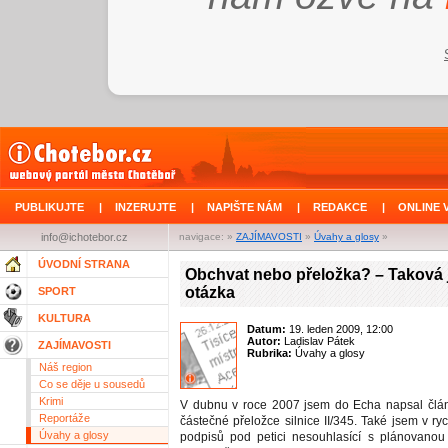
PUBLIKUJTE
|
INZERUJTE
|
NAPIŠTE NÁM
|
REDAKCE
|
ONLINE 
info@ichotebor.cz
navigace: »
ZAJÍMAVOSTI
»
Úvahy a glosy
»
ÚVODNÍ STRANA
Obchvat nebo přeložka? – Taková 
otázka
SPORT
KULTURA
Datum:
19. leden 2009, 12:00
Autor:
Ladislav Pátek
ZAJÍMAVOSTI
Rubrika:
Úvahy a glosy
Náš region
Co se děje u sousedů
Krimi
V dubnu v roce 2007 jsem do Echa napsal člá
Reportáže
částečné přeložce silnice II/345. Také jsem v ryc
Úvahy a glosy
podpisů pod petici nesouhlasící s plánovanou