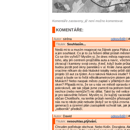
Komentáře zastaveny, již není možno komentovat.
KOMENTÁŘE:
Autor:
siréna
odpovědět
| #
Titulek:
Souhlasím...
Nedá mi to a musím reagovat na článek pana Pátka 
a jen souhlasit. Co je to za řešení dělat průtah měs
Co se tím vyřeší? Myslím si, že dnes města naprosto
toho, aby jim centrem projížděla auta a navíc, všichni
zkracují i kamiony svoji cestu. A teď, když bude prů
budou jezdit pod okny paneláků v ul. Krále Jana apod
vracíme někam do dob hluboké totality nebo ještě dál,
projelo 10 aut za týden. A co taková hluková studie?
zaspí a bude se to řešit několikametrovým plotem ja
Mukách? Nebo naopak město zaplatí v přilehlých 
oken? Připadá mi to, že se u nás ve městě opravdu 
pokrokově, ale tak nějak jsme zamrzli na jednom bod
nechce (nebo nemůže?) nic dělat. Také by mě velice za
je pro takovéhle řešení. Myslím si, že každý racionál
občan Chotěboře, na tenhle průtah nemůže přistoupit. 
nás na to nikdo ptát nebude (ikdyž se to týká zrovn
generací) a územní plán zastupitelé schválí tak, jak j
„odborník“ předloží.
Autor:
Dawid
odpovědět
| #
Titulek:
nesouhlas.plýtvání.
Chrudim potřebuje obchvat. Nebo Kolín. Dozajista. Al