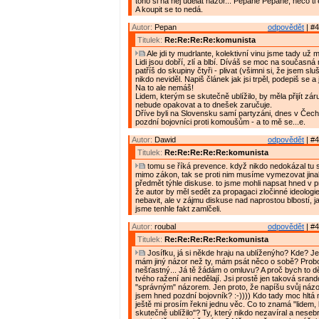
toho si na něj udělat názor... Pepane Pepane, něco ti
A koupit se to nedá.
Autor:
Pepan
odpovědět
| #4
Titulek:
Re:Re:Re:Re:komunista
Ale jdi ty mudrlante, kolektivní vinu jsme tady už m
Lidi jsou dobří, zlí a blbí. Díváš se moc na současná
patříš do skupiny čtyři - plivat (všimni si, že jsem slu
nikdo neviděl. Napiš článek jak jsi trpěl, podepiš se a 
Na to ale nemáš!
Lidem, kterým se skutečně ublížilo, by měla přijít zár
nebude opakovat a to dnešek zaručuje.
Dříve byli na Slovensku samí partyzáni, dnes v Čec
pozdní bojovníci proti komoušům - a to mě se...e.
Autor:
Dawid
odpovědět
| #4
Titulek:
Re:Re:Re:Re:Re:komunista
tomu se říká prevence. když nikdo nedokázal tu s
mimo zákon, tak se proti nim musíme vymezovat jinak
předmět týhle diskuse. to jsme mohli napsat hned v 
že autor by měl sedět za propagaci zločinné ideologie
nebavit, ale v zájmu diskuse nad naprostou blbostí, j
jsme tenhle fakt zamlčeli.
Autor:
roubal
odpovědět
| #4
Titulek:
Re:Re:Re:Re:Re:komunista
Josífku, já si někde hraju na ublíženýho? Kde? J
mám jiný názor než ty, mám psát něco o sobě? Prob
nešťastný... Já tě žádám o omluvu? A proč bych to děla
tvého ražení ani nedělají. Jsi prostě jen taková srand
"správným" názorem. Jen proto, že napíšu svůj náz
jsem hned pozdní bojovník? :-)))) Kdo tady moc hltá
ještě mi prosím řekni jednu věc. Co to znamá "lidem,
skutečně ublížilo"? Ty, který nikdo nezavíral a nesebr