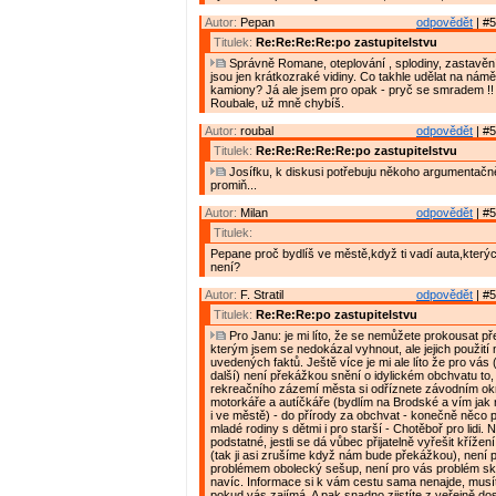
Autor:
Pepan
odpovědět
| #5
Titulek:
Re:Re:Re:Re:po zastupitelstvu
Správně Romane, oteplování , splodiny, zastavění u
jsou jen krátkozraké vidiny. Co takhle udělat na námě
kamiony? Já ale jsem pro opak - pryč se smradem !!
Roubale, už mně chybíš.
Autor:
roubal
odpovědět
| #5
Titulek:
Re:Re:Re:Re:Re:po zastupitelstvu
Josífku, k diskusi potřebuju někoho argumentačn
promiň...
Autor:
Milan
odpovědět
| #5
Titulek:
Pepane proč bydlíš ve městě,když ti vadí auta,který
není?
Autor:
F. Stratil
odpovědět
| #5
Titulek:
Re:Re:Re:po zastupitelstvu
Pro Janu: je mi líto, že se nemůžete prokousat pře
kterým jsem se nedokázal vyhnout, ale jejich použit
uvedených faktů. Ještě více je mi ale líto že pro vás
další) není překážkou snění o idylickém obchvatu to,
rekreačního zázemí města si odříznete závodním o
motorkáře a autíčkáře (bydlím na Brodské a vím jak ry
i ve městě) - do přírody za obchvat - konečně něco
mladé rodiny s dětmi i pro starší - Chotěboř pro lidi. 
podstatné, jestli se dá vůbec přijatelně vyřešit křížení
(tak ji asi zrušíme když nám bude překážkou), není 
problémem obolecký sešup, není pro vás problém sk
navíc. Informace si k vám cestu sama nenajde, musíte
pokud vás zajímá. A pak snadno zjistíte z veřejně do