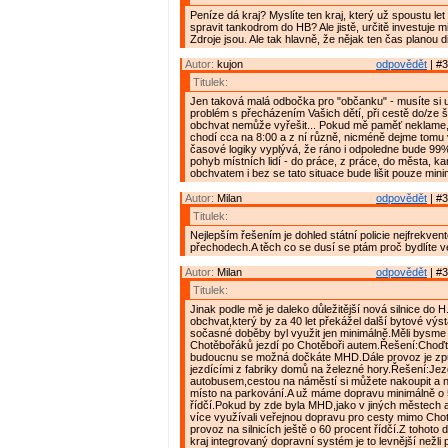
Peníze dá kraj? Myslíte ten kraj, který už spoustu let
spravit tankodrom do HB? Ale jistě, určitě investuje mi
Zdroje jsou. Ale tak hlavně, že nějak ten čas planou d
Autor:
kujon
odpovědět
| #3
Titulek:
Jen taková malá odbočka pro "občanku" - musíte si 
problém s přecházením Vašich dětí, při cestě do/ze 
obchvat nemůže vyřešit... Pokud mě paměť neklame,
chodí cca na 8:00 a z ní různě, nicméně dejme tomu 
časové logiky vyplývá, že ráno i odpoledne bude 99%
pohyb místních lidí - do práce, z práce, do města, kamk
obchvatem i bez se tato situace bude lišit pouze mini
Autor:
Milan
odpovědět
| #3
Titulek:
Nejlepším řešením je dohled státní policie nejfrekven
přechodech.A těch co se dusí se ptám proč bydlíte 
Autor:
Milan
odpovědět
| #3
Titulek:
Jinak podle mě je daleko důležitější nová silnice do H
obchvat,který by za 40 let překážel další bytové výs
sočasné doběby byl využit jen minimálně.Měli bysme 
Chotěbořáků jezdí po Chotěboři autem.Řešení:Choď
budoucnu se možná dočkáte MHD.Dále provoz je způ
jezdícími z fabriky domů na železné hory.Řešení:Jez
autobusem,cestou na náměstí si můžete nakoupit a n
místo na parkování.A už máme dopravu minimálně o 
řídčí.Pokud by zde byla MHD,jako v jiných městech a
více využívali veřejnou dopravu pro cesty mimo Chot
provoz na silnicích ještě o 60 procent řídčí.Z tohoto
kraj integrovaný dopravní systém je to levnější nežli 