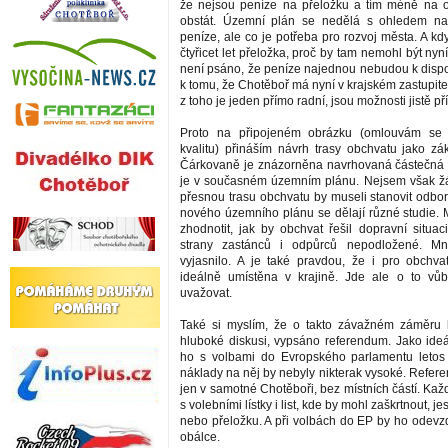
že nejsou peníze na přeložku a tím méně na 
obstát. Územní plán se nedělá s ohledem na
peníze, ale co je potřeba pro rozvoj města. A k
čtyřicet let přeložka, proč by tam nemohl být ny
není psáno, že peníze najednou nebudou k dispo
k tomu, že Chotěboř má nyní v krajském zastupite
z toho je jeden přímo radní, jsou možnosti jistě pří
Proto na připojeném obrázku (omlouvám se 
kvalitu) přináším návrh trasy obchvatu jako zák
Čárkovaně je znázorněna navrhovaná částečná p
je v současném územním plánu. Nejsem však žá
přesnou trasu obchvatu by museli stanovit odborn
nového územního plánu se dělají různé studie. M
zhodnotit, jak by obchvat řešil dopravní situac
strany zastánců i odpůrců nepodložené. M
vyjasnilo. A je také pravdou, že i pro obchv
ideálně umístěna v krajině. Jde ale o to vů
uvažovat.
Také si myslím, že o takto závažném záměru 
hluboké diskusi, vypsáno referendum. Jako ideál
ho s volbami do Evropského parlamentu letos 
náklady na něj by nebyly nikterak vysoké. Refer
jen v samotné Chotěboři, bez místních částí. Každ
s volebními lístky i list, kde by mohl zaškrtnout, je
nebo přeložku. A při volbách do EP by ho odevz
obálce.