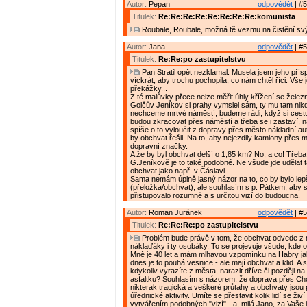
Autor:
Pepan
odpovědět
| #5
Titulek:
Re:Re:Re:Re:Re:Re:Re:Re:komunista
Roubale, Roubale, možná tě vezmu na čistění svý
Autor:
Jana
odpovědět
| #5
Titulek:
Re:Re:po zastupitelstvu
Pan Stratil opět nezklamal. Musela jsem jeho přís
víckrát, aby trochu pochopila, co nám chtěl říci. Vše 
překážky...
Z té malůvky přece nelze měřit úhly křížení se železn
Golčův Jeníkov si prahy vymslel sám, ty mu tam nikd
nechceme mrtvé náměstí, budeme rádi, když si cest
budou zkracovat přes náměstí a třeba se i zastaví, 
spíše o to vyloučit z dopravy přes město nákladní au
by obchvat řešil. Na to, aby nejezdily kamiony přes 
dopravní značky.
A že by byl obchvat delší o 1,85 km? No, a co! Třeba
G.Jeníkově je to také podobné. Ne všude jde udělat t
obchvat jako např. v Čáslavi.
Sama nemám úplně jasný názor na to, co by bylo lep
(přeložka/obchvat), ale souhlasím s p. Pátkem, aby 
přistupovalo rozumně a s určitou vizí do budoucna.
Autor:
Roman Juránek
odpovědět
| #5
Titulek:
Re:Re:Re:po zastupitelstvu
Problém bude právě v tom, že obchvat odvede z 
náklaďáky i ty osobáky. To se projevuje všude, kde 
Mně je 40 let a mám mlhavou vzpomínku na Habry ja
dnes je to pouhá vesnice - ale mají obchvat a klid. A
kdykoliv vyrazíte z města, narazit dříve či později n
asfaltku? Souhlasím s názorem, že doprava přes Ch
nikterak tragická a veškeré průtahy a obchvaty jsou
úřednické aktivity. Umíte se přestavit kolik lidí se ži
vytvářením podobných "vizí" - a, milá Jano, za Vaše 