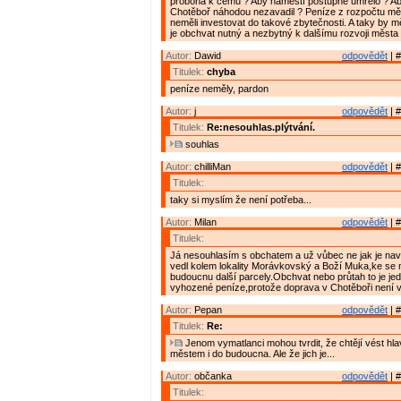
proboha k čemu ? Aby náměstí postupně umřelo ? Ab
Chotěboř náhodou nezavadil ? Peníze z rozpočtu měs
neměli investovat do takové zbytečnosti. A taky by m
je obchvat nutný a nezbytný k dalšímu rozvoji města 
Autor:
Dawid
odpovědět
| #
Titulek:
chyba
peníze neměly, pardon
Autor:
j
odpovědět
| #
Titulek:
Re:nesouhlas.plýtvání.
souhlas
Autor:
chilliMan
odpovědět
| #
Titulek:
taky si myslím že není potřeba...
Autor:
Milan
odpovědět
| #
Titulek:
Já nesouhlasím s obchatem a už vůbec ne jak je na
vedl kolem lokality Morávkovský a Boží Muka,ke se 
budoucnu další parcely.Obchvat nebo průtah to je jed
vyhozené peníze,protože doprava v Chotěboři není 
Autor:
Pepan
odpovědět
| #
Titulek:
Re:
Jenom vymatlanci mohou tvrdit, že chtějí vést hl
městem i do budoucna. Ale že jich je...
Autor:
občanka
odpovědět
| #
Titulek: