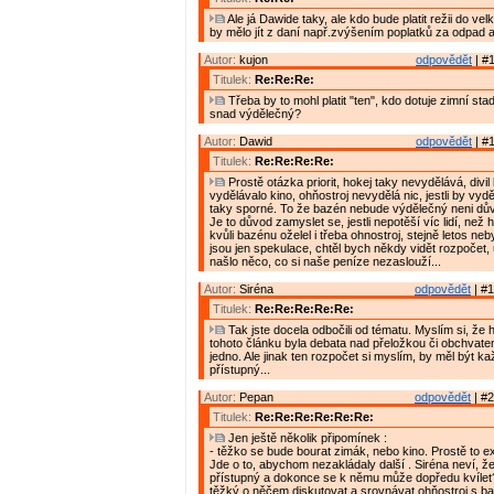
Ale já Dawide taky, ale kdo bude platit režii do v
by mělo jít z daní např.zvýšením poplatků za odpad 
Autor:
kujon
odpovědět
| #1
Titulek:
Re:Re:Re:
Třeba by to mohl platit "ten", kdo dotuje zimní sta
snad výdělečný?
Autor:
Dawid
odpovědět
| #1
Titulek:
Re:Re:Re:Re:
Prostě otázka priorit, hokej taky nevydělává, divi
vydělávalo kino, ohňostroj nevydělá nic, jestli by vy
taky sporné. To že bazén nebude výdělečný neni dův
Je to důvod zamyslet se, jestli nepotěší víc lidí, než 
kvůli bazénu oželel i třeba ohnostroj, stejně letos nebyl
jsou jen spekulace, chtěl bych někdy vidět rozpočet, 
našlo něco, co si naše peníze nezaslouží...
Autor:
Siréna
odpovědět
| #1
Titulek:
Re:Re:Re:Re:Re:
Tak jste docela odbočili od tématu. Myslím si, že
tohoto článku byla debata nad přeložkou či obchvate
jedno. Ale jinak ten rozpočet si myslím, by měl být 
přístupný...
Autor:
Pepan
odpovědět
| #2
Titulek:
Re:Re:Re:Re:Re:Re:
Jen ještě několik připomínek :
- těžko se bude bourat zimák, nebo kino. Prostě to exi
Jde o to, abychom nezakládaly další . Siréna neví, že
přístupný a dokonce se k němu může dopředu kvílet
těžký o něčem diskutovat a srovnávat ohňostroj s 