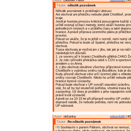
Autor:
Ladislav Pátek
odpovědět
| #2
Titulek:
několik poznámek
Několik poznámek k probíhající diskusi:
Ani obchvat ani přeložku nebude platit Chotěboř, proto
kraje.
Jestli je hustota provozu kritická posuzujeme každý s
určitě existují sčítací metody, které ukáží hustotu pr
jednotlivých místech a v průběhu času a také doporu
hranice. A právě příprava územního plánu je příležitos
provést.
Pokud se ukáže, že je to ještě v normě, není nutný ob
přeložka. Pokud to bude už špatné, přeložka nic nevy
obchvat.
Trasa obchvatu je možná jen z jihu, tak jak je na náčr
následujících důvodů.
1. ze severu až k hranici Chotěboře přiléhá CHKO Že
2. Je zde i přírodní překážka-údolí s ČOV a sporto
areálem u sv.Anna.
3. z jihu obchvat obsáhne všechny příjezdové komu
Chotěboře s vyjímkou směru na Bezděkov, kde je do
Kudy přesně obchvat vést určí územní plán s ohled
směry rozvoje Chotěboře. Nikdo ho určitě nebude pl
hranice bytové výstavby.
Pokud bude obchvat v UP vytváří stavební úzávěru, 
stát, že až by byl skutečně potřeba, vhodná trasa by
zastavěna. Už dnes je problém s jeho napojením sm
právě kvůli výstavbě.
A jestli se za 10-15 let při přípravě nového UP změní 
dopravě natolik, že nebude potřeba, není nic jednodu
UP odstranit.
Autor:
občanka
odpovědět
| #2
Titulek:
Re:několik poznámek
Souhlasím s panem Pátkem, obchvat se nemusí, 
v budoucnu třeba, nikdy realizovat, ale pochybuji, ž