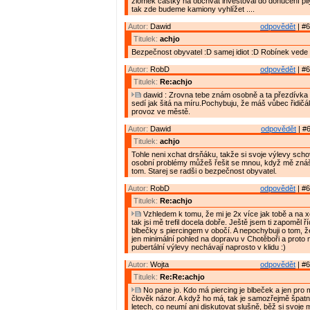
zlomek částky na obchvat investoval do donucení pily
tak zde budeme kamiony vyhlížet ....
Autor:
Dawid
odpovědět
| #6
Titulek:
achjo
Bezpečnost obyvatel :D samej idiot :D Robínek vede
Autor:
RobD
odpovědět
| #6
Titulek:
Re:achjo
dawid : Zrovna tebe znám osobně a ta přezdívka "
sedí jak šitá na míru.Pochybuju, že máš vůbec řidičák
provoz ve městě.
Autor:
Dawid
odpovědět
| #6
Titulek:
achjo
Tohle neni xchat drsňáku, takže si svoje výlevy scho
osobní problémy můžeš řešit se mnou, když mě znáš
tom. Starej se radši o bezpečnost obyvatel.
Autor:
RobD
odpovědět
| #6
Titulek:
Re:achjo
Vzhledem k tomu, že mi je 2x více jak tobě a na 
tak jsi mě trefil docela dobře. Ještě jsem ti zapoměl 
blbečky s piercingem v obočí. A nepochybuji o tom, 
jen minimální pohled na dopravu v Chotěboři a proto
pubertální výlevy nechávají naprosto v klidu :)
Autor:
Wojta
odpovědět
| #6
Titulek:
Re:Re:achjo
No pane jo. Kdo má piercing je blbeček a jen pro
člověk názor. A když ho má, tak je samozřejmě špatn
letech, co neumí ani diskutovat slušně, běž si svoje 