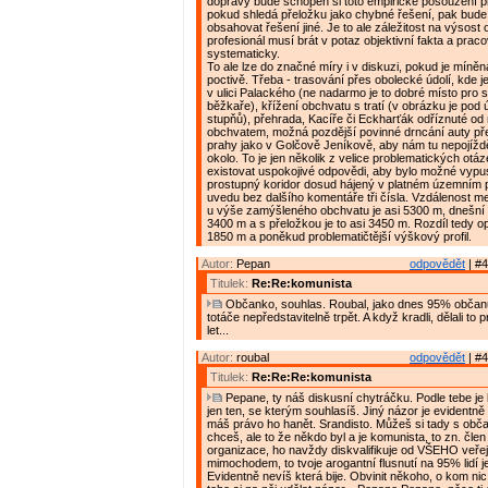
dopravy bude schopen si toto empirické posouzení pro
pokud shledá přeložku jako chybné řešení, pak bude
obsahovat řešení jiné. Je to ale záležitost na výsost
profesionál musí brát v potaz objektivní fakta a praco
systematicky.
To ale lze do značné míry i v diskuzi, pokud je míně
poctivě. Třeba - trasování přes obolecké údolí, kde j
v ulici Palackého (ne nadarmo je to dobré místo pro 
běžkaře), křížení obchvatu s tratí (v obrázku je pod
stupňů), přehrada, Kacíře či Eckharťák odříznuté od
obchvatem, možná pozdější povinné drncání auty př
prahy jako v Golčově Jeníkově, aby nám tu nepojížděli
okolo. To je jen několik z velice problematických otá
existovat uspokojivé odpovědi, aby bylo možné vypust
prostupný koridor dosud hájený v platném územním p
uvedu bez dalšího komentáře tři čísla. Vzdálenost me
u výše zamýšleného obchvatu je asi 5300 m, dnešní 
3400 m a s přeložkou je to asi 3450 m. Rozdíl tedy op
1850 m a poněkud problematičtější výškový profil.
Autor:
Pepan
odpovědět
| #4
Titulek:
Re:Re:komunista
Občanko, souhlas. Roubal, jako dnes 95% občan
totáče nepředstavitelně trpět. A když kradli, dělali to p
let...
Autor:
roubal
odpovědět
| #4
Titulek:
Re:Re:Re:komunista
Pepane, ty náš diskusní chytráčku. Podle tebe je 
jen ten, se kterým souhlasíš. Jiný názor je evidentně
máš právo ho hanět. Srandisto. Můžeš si tady s obča
chceš, ale to že někdo byl a je komunista, to zn. čle
organizace, ho navždy diskvalifikuje od VŠEHO veře
mimochodem, to tvoje arogantní flusnutí na 95% lidí j
Evidentně nevíš která bije. Obvinit někoho, o kom nic