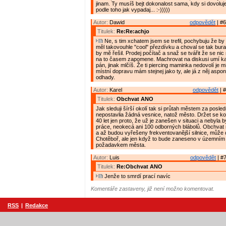
jinam. Ty musíš bejt dokonalost sama, kdy si dovoluj
podle toho jak vypadaj... :-)))))
Autor:
Dawid
odpovědět
| #6
Titulek:
Re:Re:achjo
Ne, s tim xchatem jsem se trefil, pochybuju že b
měl takovouhle "cool" přezdívku a choval se tak bura
by mě řešil. Prodej počítač a snaž se tvářit že se nic
na to časem zapomene. Machrovat na diskusi umí kaž
pán, jinak mlčíš. Že ti piercing maminka nedovolí je mi
místní dopravu mám stejnej jako ty, ale já z něj aspon
odhady.
Autor:
Karel
odpovědět
| #
Titulek:
Obchvat ANO
Jak sleduji šírší okolí tak si průtah městem za posled
nepostavlia žádná vesnice, natož město. Držet se k
40 let jen proto, že už je zanešen v situaci a nebyla 
práce, neokecá ani 100 odborných blábolů. Obchvat 
a až budou vyřešeny frekventovanější silnice, může do
Chotěboř, ale jen když to bude zaneseno v územním 
požadavkem města.
Autor:
Luis
odpovědět
| #7
Titulek:
Re:Obchvat ANO
Jenže to smrdí prací navíc
Komentáře zastaveny, již není možno komentovat.
RSS
|
Redakce