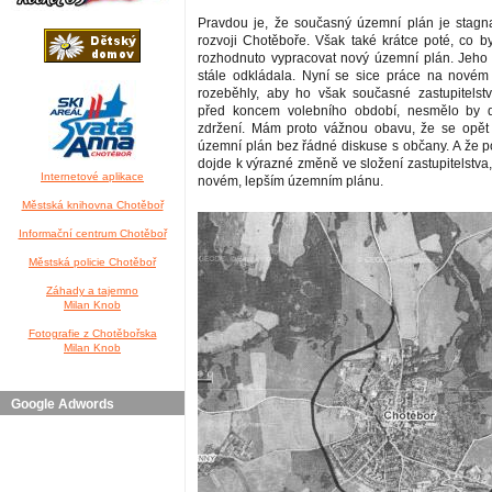
Pravdou je, že současný územní plán je stagn
rozvoji Chotěboře. Však také krátce poté, co by
rozhodnuto vypracovat nový územní plán. Jeho 
stále odkládala. Nyní se sice práce na nové
rozeběhly, aby ho však současné zastupitelstvo
před koncem volebního období, nesmělo by 
zdržení. Mám proto vážnou obavu, že se opět 
územní plán bez řádné diskuse s občany. A že 
dojde k výrazné změně ve složení zastupitelstva
Internetové aplikace
novém, lepším územním plánu.
Městská knihovna Chotěboř
Informační centrum Chotěboř
Městská policie Chotěboř
Záhady a tajemno
Milan Knob
Fotografie z Chotěbořska
Milan Knob
Google Adwords