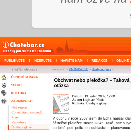
PUBLIKUJTE
|
INZERUJTE
|
NAPIŠTE NÁM
|
REDAKCE
|
ONLINE 
info@ichotebor.cz
navigace: »
ZAJÍMAVOSTI
»
Úvahy a glosy
»
ÚVODNÍ STRANA
Obchvat nebo přeložka? – Taková 
otázka
SPORT
KULTURA
Datum:
19. leden 2009, 12:00
Autor:
Ladislav Pátek
ZAJÍMAVOSTI
Rubrika:
Úvahy a glosy
Náš region
Co se děje u sousedů
Krimi
V dubnu v roce 2007 jsem do Echa napsal člá
Reportáže
částečné přeložce silnice II/345. Také jsem v ryc
Úvahy a glosy
podpisů pod petici nesouhlasící s plánovanou