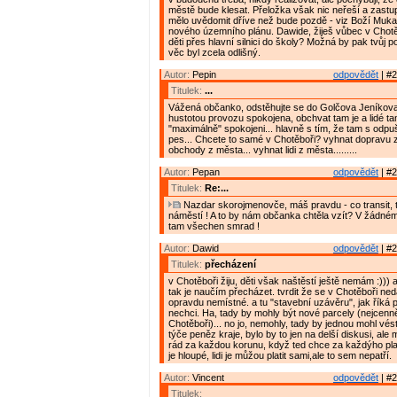
městě bude klesat. Přeložka však nic neřeší a zastupi
mělo uvědomit dříve než bude pozdě - viz Boží Muka
nového územního plánu. Dawide, žiješ vůbec v Chotě
děti přes hlavní silnici do školy? Možná by pak tvůj p
věc byl zcela odlišný.
Autor:
Pepin
odpovědět
| #2
Titulek:
...
Vážená občanko, odstěhujte se do Golčova Jeníkov
hustotou provozu spokojena, obchvat tam je a lidé ta
"maximálně" spokojeni... hlavně s tím, že tam s odpu
pes... Chcete to samé v Chotěboři? vyhnat dopravu z
obchody z města... vyhnat lidi z města.........
Autor:
Pepan
odpovědět
| #2
Titulek:
Re:...
Nazdar skorojmenovče, máš pravdu - co transit, t
náměstí ! A to by nám občanka chtěla vzít? V žádném
tam všechen smrad !
Autor:
Dawid
odpovědět
| #2
Titulek:
přecházení
v Chotěboři žiju, děti však naštěstí ještě nemám :))) 
tak je naučím přecházet. tvrdit že se v Chotěboři ned
opravdu nemístné. a tu "stavební uzávěru", jak říká 
nechci. Ha, tady by mohly být nové parcely (nejcenně
Chotěboři)... no jo, nemohly, tady by jednou mohl vés
týče peněz kraje, bylo by to jen na delší diskusi, ale 
rád za každou korunu, když ted chce za každýho plat
je hloupé, lidi je můžou platit sami,ale to sem nepatří.
Autor:
Vincent
odpovědět
| #2
Titulek: