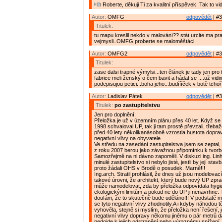
Roberte, děkuji Ti za kvalitní příspěvek. Tak to vi
Autor:
OMFG
odpovědět
| #3
Titulek:
tu mapu kreslil nekdo v malování?? stát urcite ma p
vejmysli..OMFG proberte se maloměštáci
Autor:
OMFG2
odpovědět
| #3
Titulek:
zase dalsi trapné výmylsi...ten článek je tady jen pro
fabrice meli ženský o čem bavit a hádat se ....už vidi
podepisujou petici...boha jeho...budíííček v botě tchoř.
Autor:
Ladislav Pátek
odpovědět
| #3
Titulek:
po zastupitelstvu
Jen pro doplnění:
Přeložka je už v územním plánu přes 40 let. Když se 
1998 schvaloval UP, tak ji tam prostě převzali, třebaže
před 40 lety několikanásobně vzrostla hustota dopravy 
negativní vlivy na obyvatele.
Ve středu na zasedání zastupitelstva jsem se zeptal, je
z roku 2007 berou jako závažnou připomínku k tvor
Samozřejmě na ni dávno zapoměli. V diskuzi ing. Linha
minulé zastupitelstvo si nebylo jisté, jestli by její sta
proto žádali OHS v Brodě o posudek. Marně!!!
Ing.arch. Stratil prohlásil, že dnes už jsou modelovac
takové úrovni, že architekt, který bude nový UP zpra
může namodelovat, zda by přeložka odpovídala hygi
ekologickým limitům a pokud ne do UP ji nenavrhne. 
doufám, že to skutečně bude uděláno!!! V podstatě mi 
se tyto negativní vlivy zhodnotily.A i kdyby náhodou t
vyhověla, stejně si myslím, že přeložka není řešení,
negativní vlivy dopravy někomu jinému o pár metrů d
nedojde k jejich odstranění nebo výraznému snížení. 