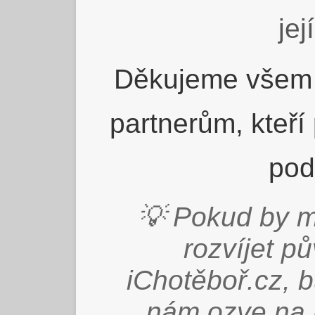
jej
Děkujeme všem 
partnerům, kteří
pod
💡 Pokud by m
rozvíjet p
iChotěboř.cz, 
nám ozve na