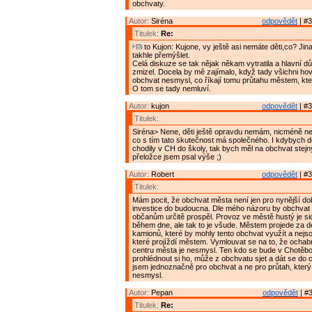
obchvaty.
Autor:
Siréna
odpovědět
| #3
Titulek:
Re:
to Kujon: Kujone, vy ještě asi nemáte děti,co? Ji
takhle přemýšlet.
Celá diskuze se tak nějak někam vytratila a hlavní dů
zmizel. Docela by mě zajímalo, když tady všichni hovo
obchvat nesmysl, co říkají tomu průtahu městem, kte
O tom se tady nemluví.
Autor:
kujon
odpovědět
| #3
Titulek:
Siréna> Nene, děti ještě opravdu nemám, nicméně ne
co s tím tato skutečnost má společného. I kdybych d
chodily v CH do školy, tak bych měl na obchvat stejn
přeložce jsem psal výše ;)
Autor:
Robert
odpovědět
| #3
Titulek:
Mám pocit, že obchvat města není jen pro nynější do
investice do budoucna. Dle mého názoru by obchva
občanům určitě prospěl. Provoz ve městě hustý je sic
během dne, ale tak to je všude. Městem projede za d
kamionů, které by mohly tento obchvat využít a nejso
které projíždí městem. Vymlouvat se na to, že ocha
centru města je nesmysl. Ten kdo se bude v Chotěboři
prohlédnout si ho, může z obchvatu sjet a dát se do c
jsem jednoznačně pro obchvat a ne pro průtah, který 
nesmysl.
Autor:
Pepan
odpovědět
| #3
Titulek:
Re: