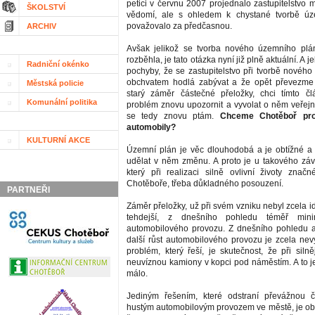
petici v červnu 2007 projednalo zastupitelstvo m
ŠKOLSTVÍ
vědomí, ale s ohledem k chystané tvorbě úz
považovalo za předčasnou.
ARCHIV
Avšak jelikož se tvorba nového územního plá
rozběhla, je tato otázka nyní již plně aktuální. A
Radniční okénko
pochyby, že se zastupitelstvo při tvorbě novéh
obchvatem hodlá zabývat a že opět převezme p
Městská policie
starý záměr částečné přeložky, chci tímto č
Komunální politika
problém znovu upozornit a vyvolat o něm veřejno
se tedy znovu ptám.
Chceme Chotěboř pro
automobily?
KULTURNÍ AKCE
Územní plán je věc dlouhodobá a je obtížné a
udělat v něm změnu. A proto je u takového zá
který při realizaci silně ovlivní životy značn
Chotěboře, třeba důkladného posouzení.
PARTNEŘI
Záměr přeložky, už při svém vzniku nebyl zcela ide
tehdejší, z dnešního pohledu téměř minimá
automobilového provozu. Z dnešního pohledu 
další růst automobilového provozu je zcela nevy
problém, který řeší, je skutečnost, že při siln
neuvíznou kamiony v kopci pod náměstím. A to j
málo.
Jediným řešením, které odstraní převážnou 
hustým automobilovým provozem ve městě, je obc