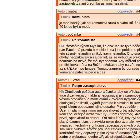
zastupitelstva ani úředníků asi moc nezajímá.
Autor:
roubal
odpovědět
| #4
Titulek:
komunista
je moc hezký, jak se komunista stará o blaho lidí. že 
40 let co byli u moci.
Autor:
občanka
odpovědět
| #4
Titulek:
Re:komunista
Přestaňte rýpat! Myslím, že diskuse se týká něče
pan Pátek má pravdu bez ohledu na jeho politickou př
této straně nefandím a nikdy jsem nefandila. O to sna
chyby neopakovaly a za pár let, až se vybuduje přel
nedrbala na hlavě, že měl být obchvat. Aby měření n
protihluková stěna na Božích Mukách, aby na vše nepř
až s křížkem po funuse. Tomuto záměru by opravdu 
věnována patřičná péče a čas.
Autor:
F. Stratil
odpovědět
| #4
Titulek:
Re:po zastupitelstvu
Chtěl bych požádat autora článku, aby se při cita
více držel věcných faktů a neposouval je významově
věsom prohlášení o modelování k ověření hygienick
ekologických limitů, vyjádřil jsem se k simulaci hluko
empirickém posouzení jejího dosahu. Pro vysvětlení:
Územní plán musí mimo jiné obsahovat urbanistickou
koncepci veřejné infrastruktury (v tom i dopravy). Arch
první, specialisté tu druhou. Od roku 1998, kdy byl 
platný územní plán, se zvýšila nejen doprava, ale i 
výpočetní techniky i funkčnost specializovaných pr
simulace hlukové zátěže pro účel empirického posouz
konkrétní trasy dopravy je tím výrazně dostupnější.
zatím projektanta nového ÚP, ale předpokládám, že 