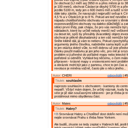
že obchvat GJ měří asi 3950 m a přes město je to 38
je 100 metrů, obchvat Čáslavi je dlouhý 5700 m a př
jezdilo 5100 m, tedy jen o 600 metrů míň a tudíž si tí
dále taky zjistíte, že navazující nejprudší sešup k Cí
4,5 % a v Obolcích je to 8 %. Pokud ani teď nevidíte 
nápadu chotěbořského obchvatu ve srovnání s těmi
exponovanějšími obchvaty na daleko důležitější a zatí
silnici první třídy, pak chápu, že pro vás nemůže být 
nákladech, které by určitě nebyly menší než veškeré
za deset let, spíš by přesáhly dvacetiletý objem inve
obchvat je pěkně dlouhatánský a ten váš nemůže být
Sněte klidně dál, já vám to neberu. Pokud zpochybňu
argumenty jiného člověka, nabídněte sama lepší a př
to jen otázka dobré vůle, tu míň dobrou už jste předv
článku použil malůvku je jen jeho věc, pro mě je sro
problém si ji přenést do pořádné mapy nebo letecké f
potřebné si odměřit. Vyhlásil boj něčemu, o čem málo 
připraven - krásné mapy s vrstevnicemi není problém 
a obrázek mohl být jako z partesu, chce to jen čas a 
revoluce je míněna vážně, často jde o něco jiného...
Autor:
CHERI
odpovědět
| #5
Titulek:
souhlasím
naprosto souhlasím s obchvatem - kamiony do cent
nepatří. Vždyť mám dojem, že určitý náznak, kudy b
vést je již dán současnými silnicemi - jen je třeba je t
protáhnout mimo obydlenou část.
Autor:
Mates
odpovědět
| #5
Titulek:
Habry?
Srovnávat Habry a Chotěboř dost dobře není mož
nejde srovnávat Prahu s třeba New Yorkem.
Ale budiš, zkuste se tedy zeptat v Habrech lidí, jestli b
jejich vesnický klídek nebo projíždějící kamiony pře