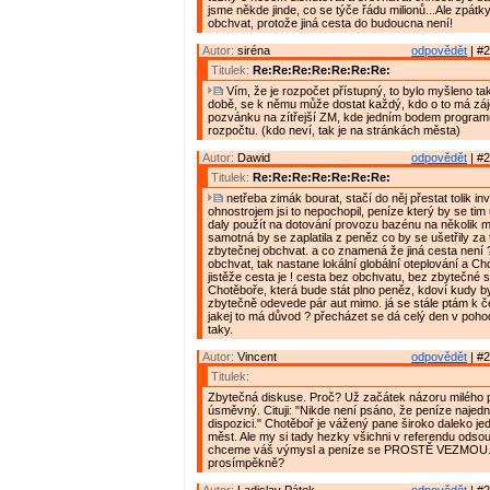
jsme někde jinde, co se týče řádu milionů...Ale zpátky
obchvat, protože jiná cesta do budoucna není!
Autor:
siréna
odpovědět
| #2
Titulek:
Re:Re:Re:Re:Re:Re:Re:
Vím, že je rozpočet přístupný, to bylo myšleno ta
době, se k němu může dostat každý, kdo o to má záj
pozvánku na zítřejší ZM, kde jedním bodem programu
rozpočtu. (kdo neví, tak je na stránkách města)
Autor:
Dawid
odpovědět
| #2
Titulek:
Re:Re:Re:Re:Re:Re:Re:
netřeba zimák bourat, stačí do něj přestat tolik inv
ohnostrojem jsi to nepochopil, peníze který by se tim 
daly použít na dotování provozu bazénu na několik 
samotná by se zaplatila z peněz co by se ušetřily za
zbytečnej obchvat. a co znamená že jiná cesta není 
obchvat, tak nastane lokální globální oteplování a C
jistěže cesta je ! cesta bez obchvatu, bez zbytečné s
Chotěboře, která bude stát plno peněz, kdoví kudy by
zbytečně odevede pár aut mimo. já se stále ptám k 
jakej to má důvod ? přecházet se dá celý den v poho
taky.
Autor:
Vincent
odpovědět
| #2
Titulek:
Zbytečná diskuse. Proč? Už začátek názoru milého 
úsměvný. Cituji: "Nikde není psáno, že peníze naje
dispozici." Chotěboř je vážený pane široko daleko je
měst. Ale my si tady hezky všichni v referendu odso
chceme váš výmysl a peníze se PROSTĚ VEZMOU. 
prosímpěkně?