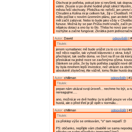
Obchvat je potřeba, pokud jste si nevšimli, tak doprav
velmi. Zkuste si po druhé hodině přejít silnici! Myslí
města řeší obchvaty. Přeložka nic neřeší, jen umrtv
Chrudimi a Kolína mi je celkem fuk, žiji v Chotěboři. 
mělo počítat v novém územním plánu, pan arcitekt Stra
měl začít zabývat. Nebo to bude jako vždy v Chotěbo
funuse. Možná by se pan Průša mohl snažit, začít p
nějakou dotaci a ono by to šlo. Třeba ho nový pan 
rozhýbe a začne fungovat. Zkrátka jsem jednoznačn
Autor:
Dawid
odpovědět
| #
Titulek:
jenom vymatlanec mě bude urážet za to co si myslim
než něco napíše, tak vyhodí klávesnici z okna. když
přecházet, tak seďte doma. ve čtvrt na tři se dá kter
přeskákat na jedné noze se zavřenýma očima. kouse
článkem se píše, že by bylo potřeba zapůjčit nové dě
by byla mnohem lepší investice, než utrácet za obchva
absolutně zbytečnej. Ale vážně, tomu řikáte hustá do
Autor:
chilliman
odpovědět
| #1
Titulek:
pepan nám ukázal svoji úroveň... nechme ho být, a n
nereagujme.....
ano, možná je ve dvě hodiny (a to ještě pouze ve vš
hustá, ale o před třetí je již opět v normálu...
Autor:
chilliman
odpovědět
| #1
Titulek:
za překlep výše se omlouvám, "o" tam nepatří :D
PS: občanko, nepřijde vám zbabělé se sama nepode
někoho ve svém příspěvku jmenujete? hm?