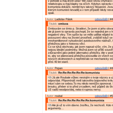
v pohodě a maj držet ústa? Mě zase štvou chytráčci j
relativizujou a maj klapky na očích. Kdybys opravdu 
komunista dokáže, nemlel bys takový hlouposti. Jsou p
kterým komunisti nevaděj a v tom případě nikdy nevad
opak.
Autor:
Ladislav Pátek
odpovědět
| #4
Titulek:
omluva
Omlouvám se tímto p. Stratilovi, že jsem si jeho slova
ale já jsem to opravdu pochopil, že se nejedná jen o hl
negativní vlivy. Tím spíše by se mělo udělat nějaké 
posouzení vlivu na životní prostředí, zvláště když se
mnohamilionové vybudování autobusového nádraží, k
přeložkou jako s hotovou věcí.
Co se týká obchvatu, jak jsem napsal výše, vím, že 
nejsou ideální podmínky. Možná jsem se příliš soustře
zdůraznění jako jediné alternativy přeložky. Ale v pods
to, aby se plánovaná přeložka posoudila ve všech so
nových okolnostech a nepřebíralo se mechanicky stá
přes 40 let staré.
Autor:
Pepan
odpovědět
| #4
Titulek:
Re:Re:Re:Re:Re:Re:komunista
Já ale Roubale vůbec nestojím o tvoje názory a u
odpovídat. Připomínáš mně takového bojovného krtka
mluví sám se sebou.To mu nikdo nemůže oponovat. 
brouku, přeber si to před zrcadlem, než půjdeš do šk
Už radši neodpovídej, nebo ti rupnou nervy.
Autor:
roubal
odpovědět
| #5
Titulek:
Re:Re:Re:Re:Re:Re:Re:komunista
Ale já už to vím dávno Josífku, že nechceš. Kde 
argumenty....