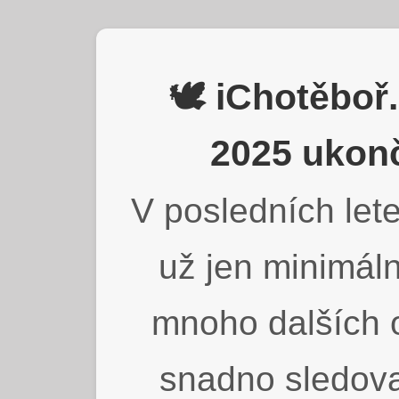
🕊️ iChotěbo
2025 ukonč
V posledních lete
už jen minimáln
mnoho dalších o
snadno sledova