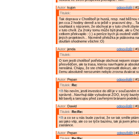
Autor:
kujon
odpovědět
| #1
Titulek:
Tak doprava v Chotěboři je hustá, resp. nad běžnou
jen cca 2 hodiny denně a to ještě v pracovní dny... 
souhlasit s názorem, že obchvat je v tuto chvíli zbyte
v tuto chvíli. Za 2roky tomu může býti jinak, ale u C
celkem překvapilo :-) ) a peníze bych já osobně vidě
jiných projektech... Nicméně přeložka je ptákovina na
doufám shodneme všichni :O)
Autor:
jenda
odpovědět
| #1
Titulek:
O tom jestli chotěboř potřebuje obchvat nejsem stop
přesvědčen, ale ta trasa, kterou navrhujete je absol
nereálná. Chápu, že ste chtěl rozproudit diskuzi, ale
čemu absolutně nerozumim nebylo zrovna dvakrat su
Autor:
Pepan
odpovědět
| #1
Titulek:
Re:
No nevím, jestli investice do děl je v současném n
správné...Navrhuji dále vybudovat ZOO, krytý bazén, 
lidi bavěj a tancujou před zavřenými bránami podniků
Autor:
Dawid
odpovědět
| #1
Titulek:
Re:Re:
a co se u nás bude zavírat, že se tak směle ptám
asi jako vtip, ale co se týče bazénu, tak já jsem jeho
zastánce.
Autor:
Pepan
odpovědět
| #1
Titulek:
Re:Re: