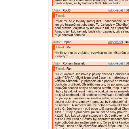
osobně tipuji, že by kamiony 99 % lidí nechtělo.
Autor:
RobD
odpovědět
| #6
Titulek:
Příjde mi, že je to tady samej idiot. Jednoznačně jse
jen pro bezpečnost obyvatel. To, že bude v Chotěboř
není pravda. Zajímalo by mě kolik z lidí, co tu projížd
A navíc ten kdo se tady bude chtít zastavit, tak se ta
ať je obchvat nebo ne.
Autor:
Pepan
odpovědět
| #6
Titulek:
Re:
To tvrdím od začátku, vysvětluj to ale některým
vyspělým...........
Autor:
Roman Juránek
odpovědět
| #6
Titulek:
Re:
V Golčově Jeníkově je pěkný obchod s oblečením
tuším "JANA". Mluvil jsem před časem s majitelkou a t
většina zákazníků je přespolních a poprvé se zastavi
obchodu projížděli. Dle jejího názoru, by po zprovoz
takovýto obchod nebyla schopna otevřít, resp. získat 
Habry bývalo okresní město a opakuji, že za minulé
se týká obchodní sítě nechalo srovnávat s Chotěboří. 
projíždějících městem se zastaví nebo nezastaví by
dlouhé polemiky, více by k tomu asi byli schopni říci m
na náměstí. A samozřejmě, že nelze srovnávat Chotě
ani s G. Jeníkovem - obě obce totiž narozdíl od Chot
silnici 1. třídy a procházel jimi skutečně silný provoz 
každý, kdo kdy zkoušel stopovat v G. Jeníkově na C
aut na Havl. Brod a Čáslav byl naprosto nesouměřitel
auty odbočujícími naším směrem. Co se týká kamiónů
převáží, nebo spíše převážela dřevní štěpku ze Ždír