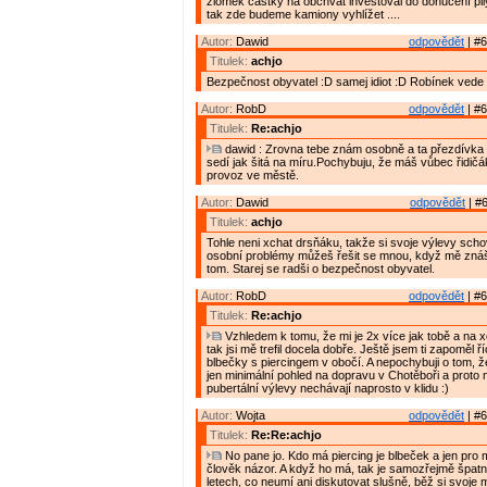
zlomek částky na obchvat investoval do donucení pily
tak zde budeme kamiony vyhlížet ....
Autor:
Dawid
odpovědět
| #6
Titulek:
achjo
Bezpečnost obyvatel :D samej idiot :D Robínek vede
Autor:
RobD
odpovědět
| #6
Titulek:
Re:achjo
dawid : Zrovna tebe znám osobně a ta přezdívka "
sedí jak šitá na míru.Pochybuju, že máš vůbec řidičák
provoz ve městě.
Autor:
Dawid
odpovědět
| #6
Titulek:
achjo
Tohle neni xchat drsňáku, takže si svoje výlevy scho
osobní problémy můžeš řešit se mnou, když mě znáš
tom. Starej se radši o bezpečnost obyvatel.
Autor:
RobD
odpovědět
| #6
Titulek:
Re:achjo
Vzhledem k tomu, že mi je 2x více jak tobě a na 
tak jsi mě trefil docela dobře. Ještě jsem ti zapoměl 
blbečky s piercingem v obočí. A nepochybuji o tom, 
jen minimální pohled na dopravu v Chotěboři a proto
pubertální výlevy nechávají naprosto v klidu :)
Autor:
Wojta
odpovědět
| #6
Titulek:
Re:Re:achjo
No pane jo. Kdo má piercing je blbeček a jen pro
člověk názor. A když ho má, tak je samozřejmě špatn
letech, co neumí ani diskutovat slušně, běž si svoje 