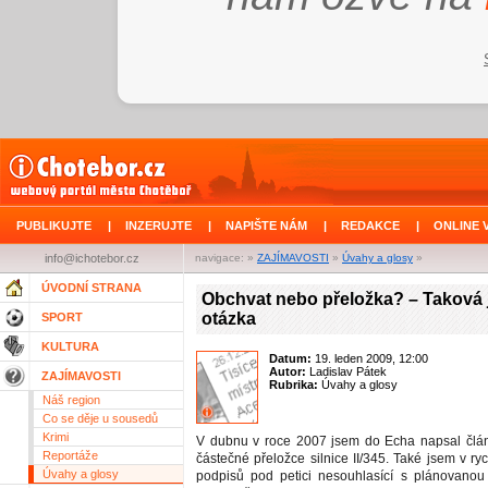
PUBLIKUJTE
|
INZERUJTE
|
NAPIŠTE NÁM
|
REDAKCE
|
ONLINE 
info@ichotebor.cz
navigace: »
ZAJÍMAVOSTI
»
Úvahy a glosy
»
ÚVODNÍ STRANA
Obchvat nebo přeložka? – Taková 
otázka
SPORT
KULTURA
Datum:
19. leden 2009, 12:00
Autor:
Ladislav Pátek
ZAJÍMAVOSTI
Rubrika:
Úvahy a glosy
Náš region
Co se děje u sousedů
Krimi
V dubnu v roce 2007 jsem do Echa napsal člá
Reportáže
částečné přeložce silnice II/345. Také jsem v ryc
Úvahy a glosy
podpisů pod petici nesouhlasící s plánovanou