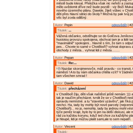
městě bude klesat. Přeložka však nic neřeší a zastupi
mělo uvědomit dříve než bude pozdě - viz Boží Muka
nového územního plánu. Dawide, žiješ vůbec v Chotě
děti přes hlavní silnici do školy? Možná by pak tvůj p
věc byl zcela odlišný.
Autor:
Pepin
odpovědět
| #2
Titulek:
...
Vážená občanko, odstěhujte se do Golčova Jeníkov
hustotou provozu spokojena, obchvat tam je a lidé ta
"maximálně" spokojeni... hlavně s tím, že tam s odpu
pes... Chcete to samé v Chotěboři? vyhnat dopravu z
obchody z města... vyhnat lidi z města.........
Autor:
Pepan
odpovědět
| #2
Titulek:
Re:...
Nazdar skorojmenovče, máš pravdu - co transit, t
náměstí ! A to by nám občanka chtěla vzít? V žádném
tam všechen smrad !
Autor:
Dawid
odpovědět
| #2
Titulek:
přecházení
v Chotěboři žiju, děti však naštěstí ještě nemám :))) 
tak je naučím přecházet. tvrdit že se v Chotěboři ned
opravdu nemístné. a tu "stavební uzávěru", jak říká 
nechci. Ha, tady by mohly být nové parcely (nejcenně
Chotěboři)... no jo, nemohly, tady by jednou mohl vés
týče peněz kraje, bylo by to jen na delší diskusi, ale 
rád za každou korunu, když ted chce za každýho plat
je hloupé, lidi je můžou platit sami,ale to sem nepatří.
Autor:
Vincent
odpovědět
| #2
Titulek: