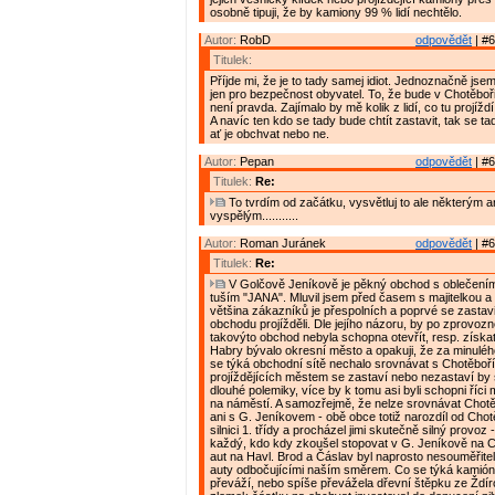
osobně tipuji, že by kamiony 99 % lidí nechtělo.
Autor:
RobD
odpovědět
| #6
Titulek:
Příjde mi, že je to tady samej idiot. Jednoznačně jse
jen pro bezpečnost obyvatel. To, že bude v Chotěboř
není pravda. Zajímalo by mě kolik z lidí, co tu projížd
A navíc ten kdo se tady bude chtít zastavit, tak se ta
ať je obchvat nebo ne.
Autor:
Pepan
odpovědět
| #6
Titulek:
Re:
To tvrdím od začátku, vysvětluj to ale některým
vyspělým...........
Autor:
Roman Juránek
odpovědět
| #6
Titulek:
Re:
V Golčově Jeníkově je pěkný obchod s oblečením
tuším "JANA". Mluvil jsem před časem s majitelkou a t
většina zákazníků je přespolních a poprvé se zastavi
obchodu projížděli. Dle jejího názoru, by po zprovoz
takovýto obchod nebyla schopna otevřít, resp. získat 
Habry bývalo okresní město a opakuji, že za minulé
se týká obchodní sítě nechalo srovnávat s Chotěboří. 
projíždějících městem se zastaví nebo nezastaví by
dlouhé polemiky, více by k tomu asi byli schopni říci m
na náměstí. A samozřejmě, že nelze srovnávat Chotě
ani s G. Jeníkovem - obě obce totiž narozdíl od Chot
silnici 1. třídy a procházel jimi skutečně silný provoz 
každý, kdo kdy zkoušel stopovat v G. Jeníkově na C
aut na Havl. Brod a Čáslav byl naprosto nesouměřitel
auty odbočujícími naším směrem. Co se týká kamiónů
převáží, nebo spíše převážela dřevní štěpku ze Ždír