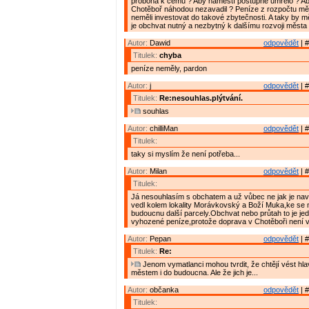
proboha k čemu ? Aby náměstí postupně umřelo ? Ab
Chotěboř náhodou nezavadil ? Peníze z rozpočtu měs
neměli investovat do takové zbytečnosti. A taky by m
je obchvat nutný a nezbytný k dalšímu rozvoji města 
Autor:
Dawid
odpovědět
| #
Titulek:
chyba
peníze neměly, pardon
Autor:
j
odpovědět
| #
Titulek:
Re:nesouhlas.plýtvání.
souhlas
Autor:
chilliMan
odpovědět
| #
Titulek:
taky si myslím že není potřeba...
Autor:
Milan
odpovědět
| #
Titulek:
Já nesouhlasím s obchatem a už vůbec ne jak je na
vedl kolem lokality Morávkovský a Boží Muka,ke se 
budoucnu další parcely.Obchvat nebo průtah to je jed
vyhozené peníze,protože doprava v Chotěboři není 
Autor:
Pepan
odpovědět
| #
Titulek:
Re:
Jenom vymatlanci mohou tvrdit, že chtějí vést hl
městem i do budoucna. Ale že jich je...
Autor:
občanka
odpovědět
| #
Titulek: