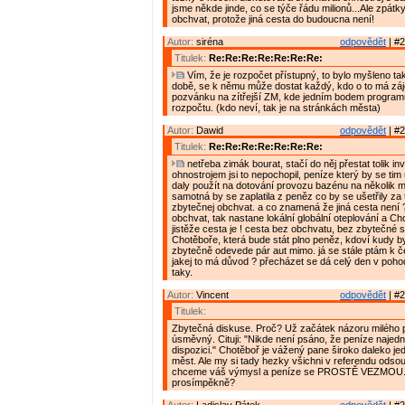
jsme někde jinde, co se týče řádu milionů...Ale zpátky
obchvat, protože jiná cesta do budoucna není!
Autor:
siréna
odpovědět
| #2
Titulek:
Re:Re:Re:Re:Re:Re:Re:
Vím, že je rozpočet přístupný, to bylo myšleno ta
době, se k němu může dostat každý, kdo o to má záj
pozvánku na zítřejší ZM, kde jedním bodem programu
rozpočtu. (kdo neví, tak je na stránkách města)
Autor:
Dawid
odpovědět
| #2
Titulek:
Re:Re:Re:Re:Re:Re:Re:
netřeba zimák bourat, stačí do něj přestat tolik inv
ohnostrojem jsi to nepochopil, peníze který by se tim 
daly použít na dotování provozu bazénu na několik 
samotná by se zaplatila z peněz co by se ušetřily za
zbytečnej obchvat. a co znamená že jiná cesta není 
obchvat, tak nastane lokální globální oteplování a C
jistěže cesta je ! cesta bez obchvatu, bez zbytečné s
Chotěboře, která bude stát plno peněz, kdoví kudy by
zbytečně odevede pár aut mimo. já se stále ptám k 
jakej to má důvod ? přecházet se dá celý den v poho
taky.
Autor:
Vincent
odpovědět
| #2
Titulek:
Zbytečná diskuse. Proč? Už začátek názoru milého 
úsměvný. Cituji: "Nikde není psáno, že peníze naje
dispozici." Chotěboř je vážený pane široko daleko je
měst. Ale my si tady hezky všichni v referendu odso
chceme váš výmysl a peníze se PROSTĚ VEZMOU. 
prosímpěkně?