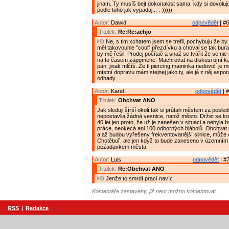
jinam. Ty musíš bejt dokonalost sama, kdy si dovoluj
podle toho jak vypadaj... :-)))))
Autor:
Dawid
odpovědět
| #6
Titulek:
Re:Re:achjo
Ne, s tim xchatem jsem se trefil, pochybuju že b
měl takovouhle "cool" přezdívku a choval se tak bura
by mě řešil. Prodej počítač a snaž se tvářit že se nic
na to časem zapomene. Machrovat na diskusi umí kaž
pán, jinak mlčíš. Že ti piercing maminka nedovolí je mi
místní dopravu mám stejnej jako ty, ale já z něj aspon
odhady.
Autor:
Karel
odpovědět
| #
Titulek:
Obchvat ANO
Jak sleduji šírší okolí tak si průtah městem za posled
nepostavlia žádná vesnice, natož město. Držet se k
40 let jen proto, že už je zanešen v situaci a nebyla 
práce, neokecá ani 100 odborných blábolů. Obchvat 
a až budou vyřešeny frekventovanější silnice, může do
Chotěboř, ale jen když to bude zaneseno v územním 
požadavkem města.
Autor:
Luis
odpovědět
| #7
Titulek:
Re:Obchvat ANO
Jenže to smrdí prací navíc
Komentáře zastaveny, již není možno komentovat.
RSS
|
Redakce