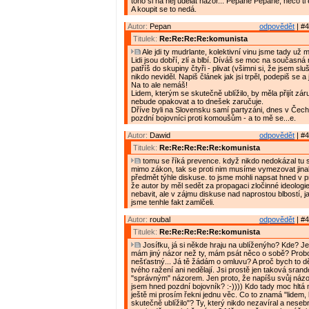
toho si na něj udělat názor... Pepane Pepane, něco ti
A koupit se to nedá.
Autor:
Pepan
odpovědět
| #4
Titulek:
Re:Re:Re:Re:komunista
Ale jdi ty mudrlante, kolektivní vinu jsme tady už m
Lidi jsou dobří, zlí a blbí. Díváš se moc na současná
patříš do skupiny čtyři - plivat (všimni si, že jsem slu
nikdo neviděl. Napiš článek jak jsi trpěl, podepiš se a 
Na to ale nemáš!
Lidem, kterým se skutečně ublížilo, by měla přijít zár
nebude opakovat a to dnešek zaručuje.
Dříve byli na Slovensku samí partyzáni, dnes v Čec
pozdní bojovníci proti komoušům - a to mě se...e.
Autor:
Dawid
odpovědět
| #4
Titulek:
Re:Re:Re:Re:Re:komunista
tomu se říká prevence. když nikdo nedokázal tu s
mimo zákon, tak se proti nim musíme vymezovat jinak
předmět týhle diskuse. to jsme mohli napsat hned v 
že autor by měl sedět za propagaci zločinné ideologie
nebavit, ale v zájmu diskuse nad naprostou blbostí, j
jsme tenhle fakt zamlčeli.
Autor:
roubal
odpovědět
| #4
Titulek:
Re:Re:Re:Re:Re:komunista
Josífku, já si někde hraju na ublíženýho? Kde? J
mám jiný názor než ty, mám psát něco o sobě? Prob
nešťastný... Já tě žádám o omluvu? A proč bych to děla
tvého ražení ani nedělají. Jsi prostě jen taková srand
"správným" názorem. Jen proto, že napíšu svůj náz
jsem hned pozdní bojovník? :-)))) Kdo tady moc hltá
ještě mi prosím řekni jednu věc. Co to znamá "lidem,
skutečně ublížilo"? Ty, který nikdo nezavíral a nesebr