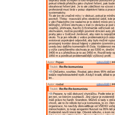
dopravy bude schopen si toto empirické posouzení pro
pokud shledá přeložku jako chybné řešení, pak bude
obsahovat řešení jiné. Je to ale záležitost na výsost
profesionál musí brát v potaz objektivní fakta a praco
systematicky.
To ale lze do značné míry i v diskuzi, pokud je míně
poctivě. Třeba - trasování přes obolecké údolí, kde j
v ulici Palackého (ne nadarmo je to dobré místo pro 
běžkaře), křížení obchvatu s tratí (v obrázku je pod
stupňů), přehrada, Kacíře či Eckharťák odříznuté od
obchvatem, možná pozdější povinné drncání auty př
prahy jako v Golčově Jeníkově, aby nám tu nepojížděli
okolo. To je jen několik z velice problematických otá
existovat uspokojivé odpovědi, aby bylo možné vypust
prostupný koridor dosud hájený v platném územním p
uvedu bez dalšího komentáře tři čísla. Vzdálenost me
u výše zamýšleného obchvatu je asi 5300 m, dnešní 
3400 m a s přeložkou je to asi 3450 m. Rozdíl tedy op
1850 m a poněkud problematičtější výškový profil.
Autor:
Pepan
odpovědět
| #4
Titulek:
Re:Re:komunista
Občanko, souhlas. Roubal, jako dnes 95% občan
totáče nepředstavitelně trpět. A když kradli, dělali to p
let...
Autor:
roubal
odpovědět
| #4
Titulek:
Re:Re:Re:komunista
Pepane, ty náš diskusní chytráčku. Podle tebe je 
jen ten, se kterým souhlasíš. Jiný názor je evidentně
máš právo ho hanět. Srandisto. Můžeš si tady s obča
chceš, ale to že někdo byl a je komunista, to zn. čle
organizace, ho navždy diskvalifikuje od VŠEHO veře
mimochodem, to tvoje arogantní flusnutí na 95% lidí j
Evidentně nevíš která bije. Obvinit někoho, o kom nic