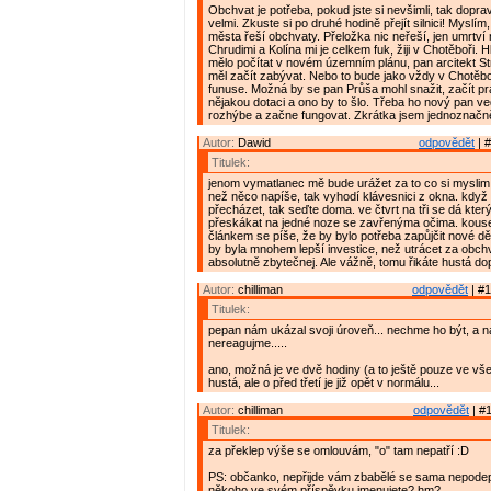
Obchvat je potřeba, pokud jste si nevšimli, tak doprav
velmi. Zkuste si po druhé hodině přejít silnici! Myslí
města řeší obchvaty. Přeložka nic neřeší, jen umrtv
Chrudimi a Kolína mi je celkem fuk, žiji v Chotěboři. 
mělo počítat v novém územním plánu, pan arcitekt Stra
měl začít zabývat. Nebo to bude jako vždy v Chotěbo
funuse. Možná by se pan Průša mohl snažit, začít p
nějakou dotaci a ono by to šlo. Třeba ho nový pan 
rozhýbe a začne fungovat. Zkrátka jsem jednoznačn
Autor:
Dawid
odpovědět
| #
Titulek:
jenom vymatlanec mě bude urážet za to co si myslim
než něco napíše, tak vyhodí klávesnici z okna. když
přecházet, tak seďte doma. ve čtvrt na tři se dá kter
přeskákat na jedné noze se zavřenýma očima. kouse
článkem se píše, že by bylo potřeba zapůjčit nové dě
by byla mnohem lepší investice, než utrácet za obchva
absolutně zbytečnej. Ale vážně, tomu řikáte hustá do
Autor:
chilliman
odpovědět
| #1
Titulek:
pepan nám ukázal svoji úroveň... nechme ho být, a n
nereagujme.....
ano, možná je ve dvě hodiny (a to ještě pouze ve vš
hustá, ale o před třetí je již opět v normálu...
Autor:
chilliman
odpovědět
| #1
Titulek:
za překlep výše se omlouvám, "o" tam nepatří :D
PS: občanko, nepřijde vám zbabělé se sama nepode
někoho ve svém příspěvku jmenujete? hm?