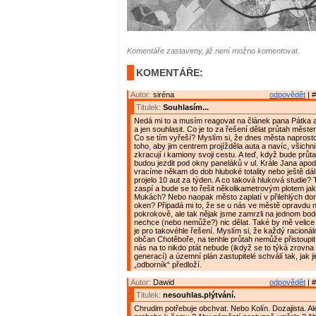
Komentáře zastaveny, již není možno komentovat.
KOMENTÁŘE:
Autor:
siréna
odpovědět
| #
Titulek:
Souhlasím...
Nedá mi to a musím reagovat na článek pana Pátka 
a jen souhlasit. Co je to za řešení dělat průtah měs
Co se tím vyřeší? Myslím si, že dnes města naprosto
toho, aby jim centrem projížděla auta a navíc, všichni
zkracují i kamiony svoji cestu. A teď, když bude prů
budou jezdit pod okny paneláků v ul. Krále Jana apod
vracíme někam do dob hluboké totality nebo ještě dál,
projelo 10 aut za týden. A co taková hluková studie?
zaspí a bude se to řešit několikametrovým plotem ja
Mukách? Nebo naopak město zaplatí v přilehlých 
oken? Připadá mi to, že se u nás ve městě opravdu 
pokrokově, ale tak nějak jsme zamrzli na jednom bod
nechce (nebo nemůže?) nic dělat. Také by mě velice za
je pro takovéhle řešení. Myslím si, že každý racionál
občan Chotěboře, na tenhle průtah nemůže přistoupit. 
nás na to nikdo ptát nebude (ikdyž se to týká zrovn
generací) a územní plán zastupitelé schválí tak, jak j
„odborník“ předloží.
Autor:
Dawid
odpovědět
| #
Titulek:
nesouhlas.plýtvání.
Chrudim potřebuje obchvat. Nebo Kolín. Dozajista. Al