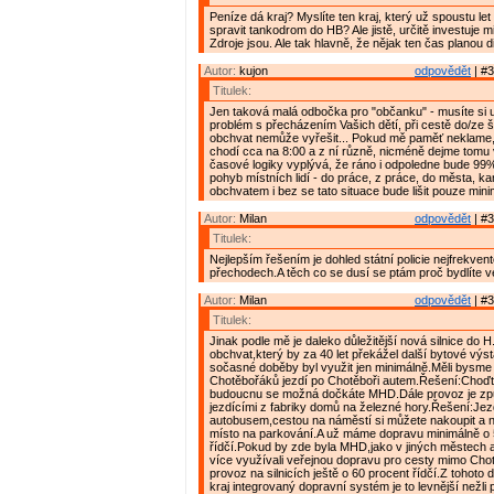
Peníze dá kraj? Myslíte ten kraj, který už spoustu let
spravit tankodrom do HB? Ale jistě, určitě investuje mi
Zdroje jsou. Ale tak hlavně, že nějak ten čas planou d
Autor:
kujon
odpovědět
| #3
Titulek:
Jen taková malá odbočka pro "občanku" - musíte si 
problém s přecházením Vašich dětí, při cestě do/ze 
obchvat nemůže vyřešit... Pokud mě paměť neklame,
chodí cca na 8:00 a z ní různě, nicméně dejme tomu 
časové logiky vyplývá, že ráno i odpoledne bude 99%
pohyb místních lidí - do práce, z práce, do města, kamk
obchvatem i bez se tato situace bude lišit pouze mini
Autor:
Milan
odpovědět
| #3
Titulek:
Nejlepším řešením je dohled státní policie nejfrekven
přechodech.A těch co se dusí se ptám proč bydlíte 
Autor:
Milan
odpovědět
| #3
Titulek:
Jinak podle mě je daleko důležitější nová silnice do H
obchvat,který by za 40 let překážel další bytové výs
sočasné doběby byl využit jen minimálně.Měli bysme 
Chotěbořáků jezdí po Chotěboři autem.Řešení:Choď
budoucnu se možná dočkáte MHD.Dále provoz je způ
jezdícími z fabriky domů na železné hory.Řešení:Jez
autobusem,cestou na náměstí si můžete nakoupit a n
místo na parkování.A už máme dopravu minimálně o 
řídčí.Pokud by zde byla MHD,jako v jiných městech a
více využívali veřejnou dopravu pro cesty mimo Chot
provoz na silnicích ještě o 60 procent řídčí.Z tohoto
kraj integrovaný dopravní systém je to levnější nežli 