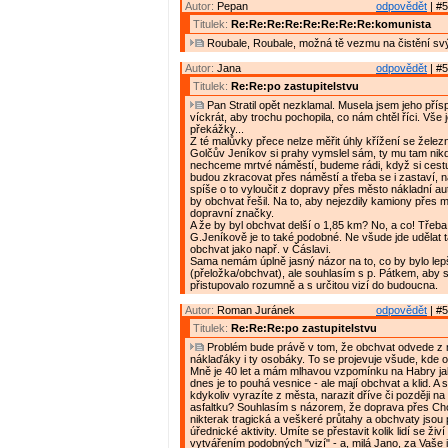
Autor:
Pepan
odpovědět
| #5
Titulek:
Re:Re:Re:Re:Re:Re:Re:Re:komunista
Roubale, Roubale, možná tě vezmu na čistění svý
Autor:
Jana
odpovědět
| #5
Titulek:
Re:Re:po zastupitelstvu
Pan Stratil opět nezklamal. Musela jsem jeho přís
víckrát, aby trochu pochopila, co nám chtěl říci. Vše 
překážky...
Z té malůvky přece nelze měřit úhly křížení se železn
Golčův Jeníkov si prahy vymslel sám, ty mu tam nikd
nechceme mrtvé náměstí, budeme rádi, když si cest
budou zkracovat přes náměstí a třeba se i zastaví, 
spíše o to vyloučit z dopravy přes město nákladní au
by obchvat řešil. Na to, aby nejezdily kamiony přes 
dopravní značky.
A že by byl obchvat delší o 1,85 km? No, a co! Třeba
G.Jeníkově je to také podobné. Ne všude jde udělat t
obchvat jako např. v Čáslavi.
Sama nemám úplně jasný názor na to, co by bylo lep
(přeložka/obchvat), ale souhlasím s p. Pátkem, aby 
přistupovalo rozumně a s určitou vizí do budoucna.
Autor:
Roman Juránek
odpovědět
| #5
Titulek:
Re:Re:Re:po zastupitelstvu
Problém bude právě v tom, že obchvat odvede z 
náklaďáky i ty osobáky. To se projevuje všude, kde 
Mně je 40 let a mám mlhavou vzpomínku na Habry ja
dnes je to pouhá vesnice - ale mají obchvat a klid. A
kdykoliv vyrazíte z města, narazit dříve či později n
asfaltku? Souhlasím s názorem, že doprava přes Ch
nikterak tragická a veškeré průtahy a obchvaty jsou
úřednické aktivity. Umíte se přestavit kolik lidí se ži
vytvářením podobných "vizí" - a, milá Jano, za Vaše 