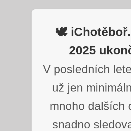
🕊️ iChotěbo
2025 ukonč
V posledních lete
už jen minimáln
mnoho dalších o
snadno sledova