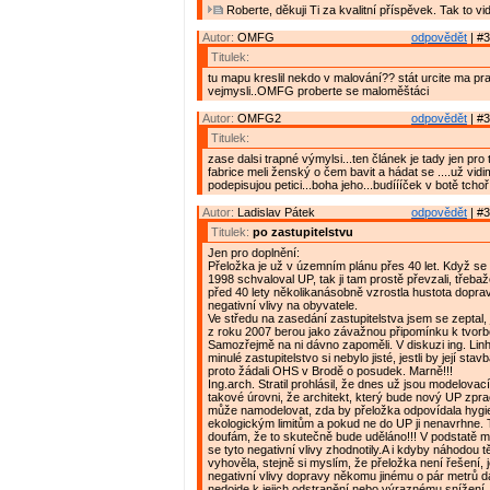
Roberte, děkuji Ti za kvalitní příspěvek. Tak to vi
Autor:
OMFG
odpovědět
| #3
Titulek:
tu mapu kreslil nekdo v malování?? stát urcite ma p
vejmysli..OMFG proberte se maloměštáci
Autor:
OMFG2
odpovědět
| #3
Titulek:
zase dalsi trapné výmylsi...ten článek je tady jen pro
fabrice meli ženský o čem bavit a hádat se ....už vidi
podepisujou petici...boha jeho...budíííček v botě tchoř.
Autor:
Ladislav Pátek
odpovědět
| #3
Titulek:
po zastupitelstvu
Jen pro doplnění:
Přeložka je už v územním plánu přes 40 let. Když se 
1998 schvaloval UP, tak ji tam prostě převzali, třebaže
před 40 lety několikanásobně vzrostla hustota dopravy 
negativní vlivy na obyvatele.
Ve středu na zasedání zastupitelstva jsem se zeptal, je
z roku 2007 berou jako závažnou připomínku k tvor
Samozřejmě na ni dávno zapoměli. V diskuzi ing. Linha
minulé zastupitelstvo si nebylo jisté, jestli by její sta
proto žádali OHS v Brodě o posudek. Marně!!!
Ing.arch. Stratil prohlásil, že dnes už jsou modelovac
takové úrovni, že architekt, který bude nový UP zpra
může namodelovat, zda by přeložka odpovídala hygi
ekologickým limitům a pokud ne do UP ji nenavrhne. 
doufám, že to skutečně bude uděláno!!! V podstatě mi 
se tyto negativní vlivy zhodnotily.A i kdyby náhodou t
vyhověla, stejně si myslím, že přeložka není řešení,
negativní vlivy dopravy někomu jinému o pár metrů d
nedojde k jejich odstranění nebo výraznému snížení. 