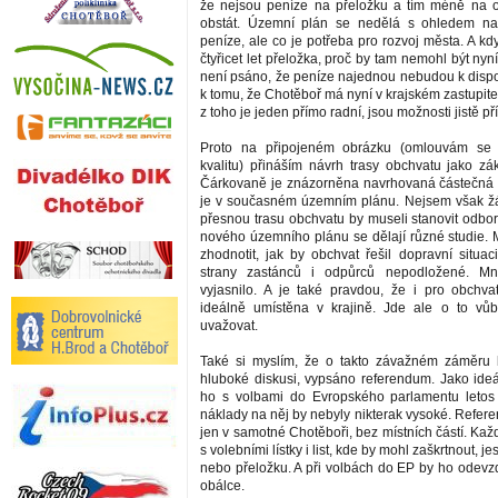
že nejsou peníze na přeložku a tím méně na 
obstát. Územní plán se nedělá s ohledem na
peníze, ale co je potřeba pro rozvoj města. A k
čtyřicet let přeložka, proč by tam nemohl být ny
není psáno, že peníze najednou nebudou k dispo
k tomu, že Chotěboř má nyní v krajském zastupite
z toho je jeden přímo radní, jsou možnosti jistě pří
Proto na připojeném obrázku (omlouvám se 
kvalitu) přináším návrh trasy obchvatu jako zák
Čárkovaně je znázorněna navrhovaná částečná p
je v současném územním plánu. Nejsem však žá
přesnou trasu obchvatu by museli stanovit odborn
nového územního plánu se dělají různé studie. M
zhodnotit, jak by obchvat řešil dopravní situac
strany zastánců i odpůrců nepodložené. M
vyjasnilo. A je také pravdou, že i pro obchv
ideálně umístěna v krajině. Jde ale o to vů
uvažovat.
Také si myslím, že o takto závažném záměru 
hluboké diskusi, vypsáno referendum. Jako ideál
ho s volbami do Evropského parlamentu letos 
náklady na něj by nebyly nikterak vysoké. Refer
jen v samotné Chotěboři, bez místních částí. Každ
s volebními lístky i list, kde by mohl zaškrtnout, je
nebo přeložku. A při volbách do EP by ho odevz
obálce.