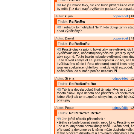
Ale já Dawide taky, ale kdo bude platit režii do v
by mělo jít z daní např.zvýšením poplatků za odpad 
Autor:
kujon
odpovědět
| #1
Titulek:
Re:Re:Re:
Třeba by to mohl platit "ten", kdo dotuje zimní sta
snad výdělečný?
Autor:
Dawid
odpovědět
| #1
Titulek:
Re:Re:Re:Re:
Prostě otázka priorit, hokej taky nevydělává, divi
vydělávalo kino, ohňostroj nevydělá nic, jestli by vy
taky sporné. To že bazén nebude výdělečný neni dův
Je to důvod zamyslet se, jestli nepotěší víc lidí, než 
kvůli bazénu oželel i třeba ohnostroj, stejně letos nebyl
jsou jen spekulace, chtěl bych někdy vidět rozpočet, 
našlo něco, co si naše peníze nezaslouží...
Autor:
Siréna
odpovědět
| #1
Titulek:
Re:Re:Re:Re:Re:
Tak jste docela odbočili od tématu. Myslím si, že
tohoto článku byla debata nad přeložkou či obchvate
jedno. Ale jinak ten rozpočet si myslím, by měl být 
přístupný...
Autor:
Pepan
odpovědět
| #2
Titulek:
Re:Re:Re:Re:Re:Re:
Jen ještě několik připomínek :
- těžko se bude bourat zimák, nebo kino. Prostě to exi
Jde o to, abychom nezakládaly další . Siréna neví, že
přístupný a dokonce se k němu může dopředu kvílet
těžký o něčem diskutovat a srovnávat ohňostroj s 