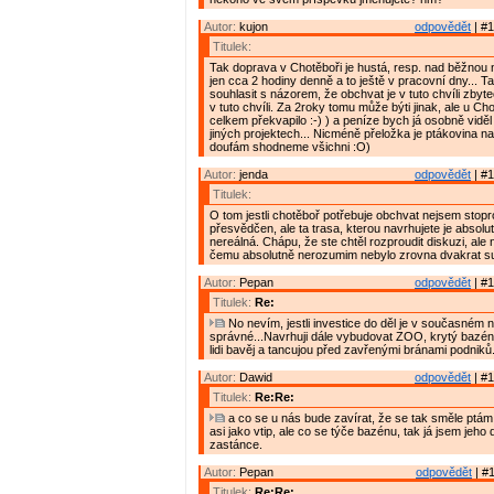
Autor:
kujon
odpovědět
| #1
Titulek:
Tak doprava v Chotěboři je hustá, resp. nad běžnou
jen cca 2 hodiny denně a to ještě v pracovní dny... 
souhlasit s názorem, že obchvat je v tuto chvíli zbyte
v tuto chvíli. Za 2roky tomu může býti jinak, ale u C
celkem překvapilo :-) ) a peníze bych já osobně vidě
jiných projektech... Nicméně přeložka je ptákovina na
doufám shodneme všichni :O)
Autor:
jenda
odpovědět
| #1
Titulek:
O tom jestli chotěboř potřebuje obchvat nejsem stop
přesvědčen, ale ta trasa, kterou navrhujete je absol
nereálná. Chápu, že ste chtěl rozproudit diskuzi, ale
čemu absolutně nerozumim nebylo zrovna dvakrat su
Autor:
Pepan
odpovědět
| #1
Titulek:
Re:
No nevím, jestli investice do děl je v současném n
správné...Navrhuji dále vybudovat ZOO, krytý bazén, 
lidi bavěj a tancujou před zavřenými bránami podniků
Autor:
Dawid
odpovědět
| #1
Titulek:
Re:Re:
a co se u nás bude zavírat, že se tak směle ptám
asi jako vtip, ale co se týče bazénu, tak já jsem jeho
zastánce.
Autor:
Pepan
odpovědět
| #1
Titulek:
Re:Re: