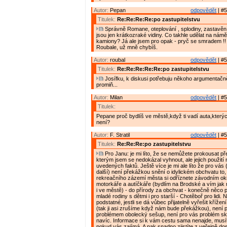
Autor:
Pepan
odpovědět
| #5
Titulek:
Re:Re:Re:Re:po zastupitelstvu
Správně Romane, oteplování , splodiny, zastavění u
jsou jen krátkozraké vidiny. Co takhle udělat na námě
kamiony? Já ale jsem pro opak - pryč se smradem !!
Roubale, už mně chybíš.
Autor:
roubal
odpovědět
| #5
Titulek:
Re:Re:Re:Re:Re:po zastupitelstvu
Josífku, k diskusi potřebuju někoho argumentačn
promiň...
Autor:
Milan
odpovědět
| #5
Titulek:
Pepane proč bydlíš ve městě,když ti vadí auta,který
není?
Autor:
F. Stratil
odpovědět
| #5
Titulek:
Re:Re:Re:po zastupitelstvu
Pro Janu: je mi líto, že se nemůžete prokousat pře
kterým jsem se nedokázal vyhnout, ale jejich použit
uvedených faktů. Ještě více je mi ale líto že pro vás
další) není překážkou snění o idylickém obchvatu to,
rekreačního zázemí města si odříznete závodním o
motorkáře a autíčkáře (bydlím na Brodské a vím jak ry
i ve městě) - do přírody za obchvat - konečně něco
mladé rodiny s dětmi i pro starší - Chotěboř pro lidi. 
podstatné, jestli se dá vůbec přijatelně vyřešit křížení
(tak ji asi zrušíme když nám bude překážkou), není 
problémem obolecký sešup, není pro vás problém sk
navíc. Informace si k vám cestu sama nenajde, musíte
pokud vás zajímá. A pak snadno zjistíte z veřejně do