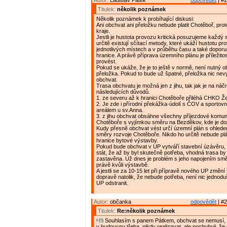
Autor:
Ladislav Pátek
odpovědět
| #2
Titulek:
několik poznámek
Několik poznámek k probíhající diskusi:
Ani obchvat ani přeložku nebude platit Chotěboř, proto
kraje.
Jestli je hustota provozu kritická posuzujeme každý s
určitě existují sčítací metody, které ukáží hustotu pr
jednotlivých místech a v průběhu času a také doporu
hranice. A právě příprava územního plánu je příležitos
provést.
Pokud se ukáže, že je to ještě v normě, není nutný ob
přeložka. Pokud to bude už špatné, přeložka nic nevy
obchvat.
Trasa obchvatu je možná jen z jihu, tak jak je na náčr
následujících důvodů.
1. ze severu až k hranici Chotěboře přiléhá CHKO Že
2. Je zde i přírodní překážka-údolí s ČOV a sporto
areálem u sv.Anna.
3. z jihu obchvat obsáhne všechny příjezdové komu
Chotěboře s vyjímkou směru na Bezděkov, kde je do
Kudy přesně obchvat vést určí územní plán s ohled
směry rozvoje Chotěboře. Nikdo ho určitě nebude pl
hranice bytové výstavby.
Pokud bude obchvat v UP vytváří stavební úzávěru, 
stát, že až by byl skutečně potřeba, vhodná trasa by
zastavěna. Už dnes je problém s jeho napojením sm
právě kvůli výstavbě.
A jestli se za 10-15 let při přípravě nového UP změní 
dopravě natolik, že nebude potřeba, není nic jednodu
UP odstranit.
Autor:
občanka
odpovědět
| #2
Titulek:
Re:několik poznámek
Souhlasím s panem Pátkem, obchvat se nemusí, 
v budoucnu třeba, nikdy realizovat, ale pochybuji, ž