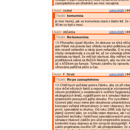
zastupitelstva ani úředníků asi moc nezajímá.
Autor:
roubal
odpovědět
| #4
Titulek:
komunista
je moc hezký, jak se komunista stará o blaho lidí. že 
40 let co byli u moci.
Autor:
občanka
odpovědět
| #4
Titulek:
Re:komunista
Přestaňte rýpat! Myslím, že diskuse se týká něče
pan Pátek má pravdu bez ohledu na jeho politickou př
této straně nefandím a nikdy jsem nefandila. O to sna
chyby neopakovaly a za pár let, až se vybuduje přel
nedrbala na hlavě, že měl být obchvat. Aby měření n
protihluková stěna na Božích Mukách, aby na vše nepř
až s křížkem po funuse. Tomuto záměru by opravdu 
věnována patřičná péče a čas.
Autor:
F. Stratil
odpovědět
| #4
Titulek:
Re:po zastupitelstvu
Chtěl bych požádat autora článku, aby se při cita
více držel věcných faktů a neposouval je významově
věsom prohlášení o modelování k ověření hygienick
ekologických limitů, vyjádřil jsem se k simulaci hluko
empirickém posouzení jejího dosahu. Pro vysvětlení:
Územní plán musí mimo jiné obsahovat urbanistickou
koncepci veřejné infrastruktury (v tom i dopravy). Arch
první, specialisté tu druhou. Od roku 1998, kdy byl 
platný územní plán, se zvýšila nejen doprava, ale i 
výpočetní techniky i funkčnost specializovaných pr
simulace hlukové zátěže pro účel empirického posouz
konkrétní trasy dopravy je tím výrazně dostupnější.
zatím projektanta nového ÚP, ale předpokládám, že 