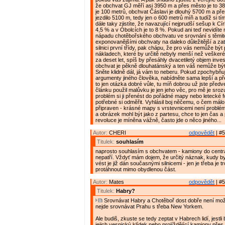
že obchvat GJ měří asi 3950 m a přes město je to 38
je 100 metrů, obchvat Čáslavi je dlouhý 5700 m a př
jezdilo 5100 m, tedy jen o 600 metrů míň a tudíž si tí
dále taky zjistíte, že navazující nejprudší sešup k Cí
4,5 % a v Obolcích je to 8 %. Pokud ani teď nevidíte 
nápadu chotěbořského obchvatu ve srovnání s těmi
exponovanějšími obchvaty na daleko důležitější a zatí
silnici první třídy, pak chápu, že pro vás nemůže být 
nákladech, které by určitě nebyly menší než veškeré
za deset let, spíš by přesáhly dvacetiletý objem inve
obchvat je pěkně dlouhatánský a ten váš nemůže být
Sněte klidně dál, já vám to neberu. Pokud zpochybňu
argumenty jiného člověka, nabídněte sama lepší a př
to jen otázka dobré vůle, tu míň dobrou už jste předv
článku použil malůvku je jen jeho věc, pro mě je sro
problém si ji přenést do pořádné mapy nebo letecké f
potřebné si odměřit. Vyhlásil boj něčemu, o čem málo 
připraven - krásné mapy s vrstevnicemi není problém 
a obrázek mohl být jako z partesu, chce to jen čas a 
revoluce je míněna vážně, často jde o něco jiného...
Autor:
CHERI
odpovědět
| #5
Titulek:
souhlasím
naprosto souhlasím s obchvatem - kamiony do cent
nepatří. Vždyť mám dojem, že určitý náznak, kudy b
vést je již dán současnými silnicemi - jen je třeba je t
protáhnout mimo obydlenou část.
Autor:
Mates
odpovědět
| #5
Titulek:
Habry?
Srovnávat Habry a Chotěboř dost dobře není mož
nejde srovnávat Prahu s třeba New Yorkem.
Ale budiš, zkuste se tedy zeptat v Habrech lidí, jestli b
jejich vesnický klídek nebo projíždějící kamiony pře