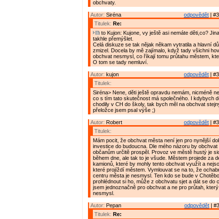
obchvaty.
Autor:
Siréna
odpovědět
| #3
Titulek:
Re:
to Kujon: Kujone, vy ještě asi nemáte děti,co? Ji
takhle přemýšlet.
Celá diskuze se tak nějak někam vytratila a hlavní dů
zmizel. Docela by mě zajímalo, když tady všichni hovo
obchvat nesmysl, co říkají tomu průtahu městem, kte
O tom se tady nemluví.
Autor:
kujon
odpovědět
| #3
Titulek:
Siréna> Nene, děti ještě opravdu nemám, nicméně ne
co s tím tato skutečnost má společného. I kdybych d
chodily v CH do školy, tak bych měl na obchvat stejn
přeložce jsem psal výše ;)
Autor:
Robert
odpovědět
| #3
Titulek:
Mám pocit, že obchvat města není jen pro nynější do
investice do budoucna. Dle mého názoru by obchva
občanům určitě prospěl. Provoz ve městě hustý je sic
během dne, ale tak to je všude. Městem projede za d
kamionů, které by mohly tento obchvat využít a nejso
které projíždí městem. Vymlouvat se na to, že ocha
centru města je nesmysl. Ten kdo se bude v Chotěboři
prohlédnout si ho, může z obchvatu sjet a dát se do c
jsem jednoznačně pro obchvat a ne pro průtah, který 
nesmysl.
Autor:
Pepan
odpovědět
| #3
Titulek:
Re: