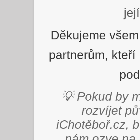
jej
Děkujeme všem 
partnerům, kteří
pod
💡 Pokud by m
rozvíjet p
iChotěboř.cz, 
nám ozve na