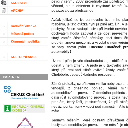
petici v červnu 2007 projednalo zastupitelstvo m
ŠKOLSTVÍ
vědomí, ale s ohledem k chystané tvorbě úz
považovalo za předčasnou.
ARCHIV
Avšak jelikož se tvorba nového územního plá
rozběhla, je tato otázka nyní již plně aktuální. A
Radniční okénko
pochyby, že se zastupitelstvo při tvorbě novéh
obchvatem hodlá zabývat a že opět převezme p
Městská policie
starý záměr částečné přeložky, chci tímto č
Komunální politika
problém znovu upozornit a vyvolat o něm veřejno
se tedy znovu ptám.
Chceme Chotěboř pro
automobily?
KULTURNÍ AKCE
Územní plán je věc dlouhodobá a je obtížné a
udělat v něm změnu. A proto je u takového zá
který při realizaci silně ovlivní životy značn
Chotěboře, třeba důkladného posouzení.
PARTNEŘI
Záměr přeložky, už při svém vzniku nebyl zcela ide
tehdejší, z dnešního pohledu téměř minimá
automobilového provozu. Z dnešního pohledu 
další růst automobilového provozu je zcela nevy
problém, který řeší, je skutečnost, že při siln
neuvíznou kamiony v kopci pod náměstím. A to j
málo.
Jediným řešením, které odstraní převážnou 
hustým automobilovým provozem ve městě, je obc