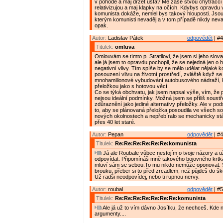
v pohodě a maj držet ústa? Mě zase štvou chytráčci j
relativizujou a maj klapky na očích. Kdybys opravdu 
komunista dokáže, nemlel bys takový hlouposti. Jsou p
kterým komunisti nevaděj a v tom případě nikdy nevad
opak.
Autor:
Ladislav Pátek
odpovědět
| #4
Titulek:
omluva
Omlouvám se tímto p. Stratilovi, že jsem si jeho slova
ale já jsem to opravdu pochopil, že se nejedná jen o hl
negativní vlivy. Tím spíše by se mělo udělat nějaké 
posouzení vlivu na životní prostředí, zvláště když se
mnohamilionové vybudování autobusového nádraží, k
přeložkou jako s hotovou věcí.
Co se týká obchvatu, jak jsem napsal výše, vím, že 
nejsou ideální podmínky. Možná jsem se příliš soustře
zdůraznění jako jediné alternativy přeložky. Ale v pods
to, aby se plánovaná přeložka posoudila ve všech so
nových okolnostech a nepřebíralo se mechanicky stá
přes 40 let staré.
Autor:
Pepan
odpovědět
| #4
Titulek:
Re:Re:Re:Re:Re:Re:komunista
Já ale Roubale vůbec nestojím o tvoje názory a u
odpovídat. Připomínáš mně takového bojovného krtka
mluví sám se sebou.To mu nikdo nemůže oponovat. 
brouku, přeber si to před zrcadlem, než půjdeš do šk
Už radši neodpovídej, nebo ti rupnou nervy.
Autor:
roubal
odpovědět
| #5
Titulek:
Re:Re:Re:Re:Re:Re:Re:komunista
Ale já už to vím dávno Josífku, že nechceš. Kde 
argumenty....