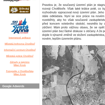
Pravdou je, že současný územní plán je stagn
rozvoji Chotěboře. Však také krátce poté, co by
rozhodnuto vypracovat nový územní plán. Jeho 
stále odkládala. Nyní se sice práce na nové
rozeběhly, aby ho však současné zastupitelstvo
před koncem volebního období, nesmělo by 
zdržení. Mám proto vážnou obavu, že se opět 
územní plán bez řádné diskuse s občany. A že 
dojde k výrazné změně ve složení zastupitelstva
Internetové aplikace
novém, lepším územním plánu.
Městská knihovna Chotěboř
Informační centrum Chotěboř
Městská policie Chotěboř
Záhady a tajemno
Milan Knob
Fotografie z Chotěbořska
Milan Knob
Google Adwords