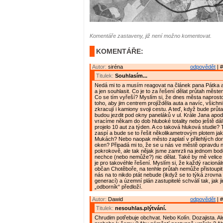
Komentáře zastaveny, již není možno komentovat.
KOMENTÁŘE:
Autor:
siréna
odpovědět
| #
Titulek:
Souhlasím...
Nedá mi to a musím reagovat na článek pana Pátka 
a jen souhlasit. Co je to za řešení dělat průtah měs
Co se tím vyřeší? Myslím si, že dnes města naprosto
toho, aby jim centrem projížděla auta a navíc, všichni
zkracují i kamiony svoji cestu. A teď, když bude prů
budou jezdit pod okny paneláků v ul. Krále Jana apod
vracíme někam do dob hluboké totality nebo ještě dál,
projelo 10 aut za týden. A co taková hluková studie?
zaspí a bude se to řešit několikametrovým plotem ja
Mukách? Nebo naopak město zaplatí v přilehlých 
oken? Připadá mi to, že se u nás ve městě opravdu 
pokrokově, ale tak nějak jsme zamrzli na jednom bod
nechce (nebo nemůže?) nic dělat. Také by mě velice za
je pro takovéhle řešení. Myslím si, že každý racionál
občan Chotěboře, na tenhle průtah nemůže přistoupit. 
nás na to nikdo ptát nebude (ikdyž se to týká zrovn
generací) a územní plán zastupitelé schválí tak, jak j
„odborník“ předloží.
Autor:
Dawid
odpovědět
| #
Titulek:
nesouhlas.plýtvání.
Chrudim potřebuje obchvat. Nebo Kolín. Dozajista. Al