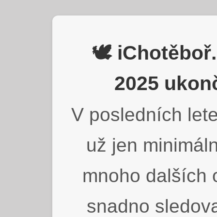
🕊️ iChotěbo
2025 ukonč
V posledních lete
už jen minimáln
mnoho dalších o
snadno sledova