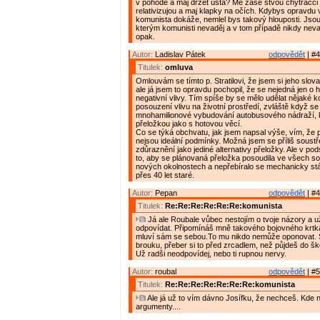
v pohodě a maj držet ústa? Mě zase štvou chytráčci j
relativizujou a maj klapky na očích. Kdybys opravdu 
komunista dokáže, nemlel bys takový hlouposti. Jsou p
kterým komunisti nevaděj a v tom případě nikdy nevad
opak.
Autor:
Ladislav Pátek
odpovědět
| #4
Titulek:
omluva
Omlouvám se tímto p. Stratilovi, že jsem si jeho slova
ale já jsem to opravdu pochopil, že se nejedná jen o hl
negativní vlivy. Tím spíše by se mělo udělat nějaké 
posouzení vlivu na životní prostředí, zvláště když se
mnohamilionové vybudování autobusového nádraží, k
přeložkou jako s hotovou věcí.
Co se týká obchvatu, jak jsem napsal výše, vím, že 
nejsou ideální podmínky. Možná jsem se příliš soustře
zdůraznění jako jediné alternativy přeložky. Ale v pods
to, aby se plánovaná přeložka posoudila ve všech so
nových okolnostech a nepřebíralo se mechanicky stá
přes 40 let staré.
Autor:
Pepan
odpovědět
| #4
Titulek:
Re:Re:Re:Re:Re:Re:komunista
Já ale Roubale vůbec nestojím o tvoje názory a u
odpovídat. Připomínáš mně takového bojovného krtka
mluví sám se sebou.To mu nikdo nemůže oponovat. 
brouku, přeber si to před zrcadlem, než půjdeš do šk
Už radši neodpovídej, nebo ti rupnou nervy.
Autor:
roubal
odpovědět
| #5
Titulek:
Re:Re:Re:Re:Re:Re:Re:komunista
Ale já už to vím dávno Josífku, že nechceš. Kde 
argumenty....