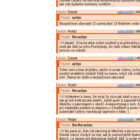
zlomek částky na obchvat investoval do donucení pily
tak zde budeme kamiony vyhlížet ....
Autor:
Dawid
odpovědět
| #6
Titulek:
achjo
Bezpečnost obyvatel :D samej idiot :D Robínek vede
Autor:
RobD
odpovědět
| #6
Titulek:
Re:achjo
dawid : Zrovna tebe znám osobně a ta přezdívka "
sedí jak šitá na míru.Pochybuju, že máš vůbec řidičák
provoz ve městě.
Autor:
Dawid
odpovědět
| #6
Titulek:
achjo
Tohle neni xchat drsňáku, takže si svoje výlevy scho
osobní problémy můžeš řešit se mnou, když mě znáš
tom. Starej se radši o bezpečnost obyvatel.
Autor:
RobD
odpovědět
| #6
Titulek:
Re:achjo
Vzhledem k tomu, že mi je 2x více jak tobě a na 
tak jsi mě trefil docela dobře. Ještě jsem ti zapoměl 
blbečky s piercingem v obočí. A nepochybuji o tom, 
jen minimální pohled na dopravu v Chotěboři a proto
pubertální výlevy nechávají naprosto v klidu :)
Autor:
Wojta
odpovědět
| #6
Titulek:
Re:Re:achjo
No pane jo. Kdo má piercing je blbeček a jen pro
člověk názor. A když ho má, tak je samozřejmě špatn
letech, co neumí ani diskutovat slušně, běž si svoje 