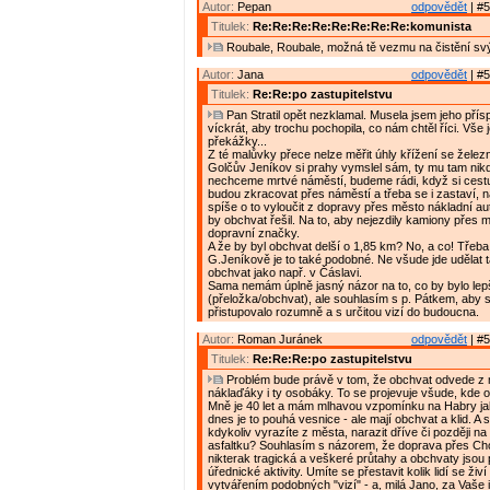
Autor:
Pepan
odpovědět
| #5
Titulek:
Re:Re:Re:Re:Re:Re:Re:Re:komunista
Roubale, Roubale, možná tě vezmu na čistění svý
Autor:
Jana
odpovědět
| #5
Titulek:
Re:Re:po zastupitelstvu
Pan Stratil opět nezklamal. Musela jsem jeho přís
víckrát, aby trochu pochopila, co nám chtěl říci. Vše 
překážky...
Z té malůvky přece nelze měřit úhly křížení se železn
Golčův Jeníkov si prahy vymslel sám, ty mu tam nikd
nechceme mrtvé náměstí, budeme rádi, když si cest
budou zkracovat přes náměstí a třeba se i zastaví, 
spíše o to vyloučit z dopravy přes město nákladní au
by obchvat řešil. Na to, aby nejezdily kamiony přes 
dopravní značky.
A že by byl obchvat delší o 1,85 km? No, a co! Třeba
G.Jeníkově je to také podobné. Ne všude jde udělat t
obchvat jako např. v Čáslavi.
Sama nemám úplně jasný názor na to, co by bylo lep
(přeložka/obchvat), ale souhlasím s p. Pátkem, aby 
přistupovalo rozumně a s určitou vizí do budoucna.
Autor:
Roman Juránek
odpovědět
| #5
Titulek:
Re:Re:Re:po zastupitelstvu
Problém bude právě v tom, že obchvat odvede z 
náklaďáky i ty osobáky. To se projevuje všude, kde 
Mně je 40 let a mám mlhavou vzpomínku na Habry ja
dnes je to pouhá vesnice - ale mají obchvat a klid. A
kdykoliv vyrazíte z města, narazit dříve či později n
asfaltku? Souhlasím s názorem, že doprava přes Ch
nikterak tragická a veškeré průtahy a obchvaty jsou
úřednické aktivity. Umíte se přestavit kolik lidí se ži
vytvářením podobných "vizí" - a, milá Jano, za Vaše 