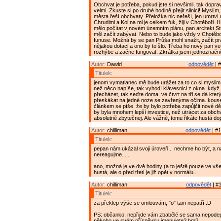
Obchvat je potřeba, pokud jste si nevšimli, tak doprav
velmi. Zkuste si po druhé hodině přejít silnici! Myslí
města řeší obchvaty. Přeložka nic neřeší, jen umrtv
Chrudimi a Kolína mi je celkem fuk, žiji v Chotěboři. 
mělo počítat v novém územním plánu, pan arcitekt Stra
měl začít zabývat. Nebo to bude jako vždy v Chotěbo
funuse. Možná by se pan Průša mohl snažit, začít p
nějakou dotaci a ono by to šlo. Třeba ho nový pan 
rozhýbe a začne fungovat. Zkrátka jsem jednoznačn
Autor:
Dawid
odpovědět
| #
Titulek:
jenom vymatlanec mě bude urážet za to co si myslim
než něco napíše, tak vyhodí klávesnici z okna. když
přecházet, tak seďte doma. ve čtvrt na tři se dá kter
přeskákat na jedné noze se zavřenýma očima. kouse
článkem se píše, že by bylo potřeba zapůjčit nové dě
by byla mnohem lepší investice, než utrácet za obchva
absolutně zbytečnej. Ale vážně, tomu řikáte hustá do
Autor:
chilliman
odpovědět
| #1
Titulek:
pepan nám ukázal svoji úroveň... nechme ho být, a n
nereagujme.....
ano, možná je ve dvě hodiny (a to ještě pouze ve vš
hustá, ale o před třetí je již opět v normálu...
Autor:
chilliman
odpovědět
| #1
Titulek:
za překlep výše se omlouvám, "o" tam nepatří :D
PS: občanko, nepřijde vám zbabělé se sama nepode
někoho ve svém příspěvku jmenujete? hm?