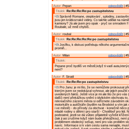
Autor:
Pepan
odpovědět
| #5
Titulek:
Re:Re:Re:Re:po zastupitelstvu
Správně Romane, oteplování , splodiny, zastavění u
jsou jen krátkozraké vidiny. Co takhle udělat na námě
kamiony? Já ale jsem pro opak - pryč se smradem !!
Roubale, už mně chybíš.
Autor:
roubal
odpovědět
| #5
Titulek:
Re:Re:Re:Re:Re:po zastupitelstvu
Josífku, k diskusi potřebuju někoho argumentačn
promiň...
Autor:
Milan
odpovědět
| #5
Titulek:
Pepane proč bydlíš ve městě,když ti vadí auta,který
není?
Autor:
F. Stratil
odpovědět
| #5
Titulek:
Re:Re:Re:po zastupitelstvu
Pro Janu: je mi líto, že se nemůžete prokousat pře
kterým jsem se nedokázal vyhnout, ale jejich použit
uvedených faktů. Ještě více je mi ale líto že pro vás
další) není překážkou snění o idylickém obchvatu to,
rekreačního zázemí města si odříznete závodním o
motorkáře a autíčkáře (bydlím na Brodské a vím jak ry
i ve městě) - do přírody za obchvat - konečně něco
mladé rodiny s dětmi i pro starší - Chotěboř pro lidi. 
podstatné, jestli se dá vůbec přijatelně vyřešit křížení
(tak ji asi zrušíme když nám bude překážkou), není 
problémem obolecký sešup, není pro vás problém sk
navíc. Informace si k vám cestu sama nenajde, musíte
pokud vás zajímá. A pak snadno zjistíte z veřejně do