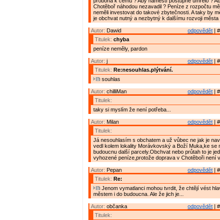
proboha k čemu ? Aby náměstí postupně umřelo ? Ab
Chotěboř náhodou nezavadil ? Peníze z rozpočtu měs
neměli investovat do takové zbytečnosti. A taky by m
je obchvat nutný a nezbytný k dalšímu rozvoji města 
Autor:
Dawid
odpovědět
| #
Titulek:
chyba
peníze neměly, pardon
Autor:
j
odpovědět
| #
Titulek:
Re:nesouhlas.plýtvání.
souhlas
Autor:
chilliMan
odpovědět
| #
Titulek:
taky si myslím že není potřeba...
Autor:
Milan
odpovědět
| #
Titulek:
Já nesouhlasím s obchatem a už vůbec ne jak je na
vedl kolem lokality Morávkovský a Boží Muka,ke se 
budoucnu další parcely.Obchvat nebo průtah to je jed
vyhozené peníze,protože doprava v Chotěboři není 
Autor:
Pepan
odpovědět
| #
Titulek:
Re:
Jenom vymatlanci mohou tvrdit, že chtějí vést hl
městem i do budoucna. Ale že jich je...
Autor:
občanka
odpovědět
| #
Titulek: