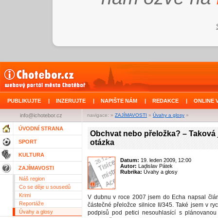
PUBLIKUJTE
|
INZERUJTE
|
NAPIŠTE NÁM
|
REDAKCE
|
ONLINE 
info@ichotebor.cz
navigace: »
ZAJÍMAVOSTI
»
Úvahy a glosy
»
ÚVODNÍ STRANA
Obchvat nebo přeložka? – Taková 
otázka
SPORT
KULTURA
Datum:
19. leden 2009, 12:00
Autor:
Ladislav Pátek
ZAJÍMAVOSTI
Rubrika:
Úvahy a glosy
Náš region
Co se děje u sousedů
Krimi
V dubnu v roce 2007 jsem do Echa napsal člá
Reportáže
částečné přeložce silnice II/345. Také jsem v ryc
Úvahy a glosy
podpisů pod petici nesouhlasící s plánovanou