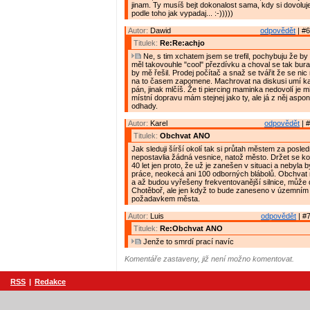
jinam. Ty musíš bejt dokonalost sama, kdy si dovoluj
podle toho jak vypadaj... :-)))))
Autor:
Dawid
odpovědět
| #6
Titulek:
Re:Re:achjo
Ne, s tim xchatem jsem se trefil, pochybuju že b
měl takovouhle "cool" přezdívku a choval se tak bura
by mě řešil. Prodej počítač a snaž se tvářit že se nic
na to časem zapomene. Machrovat na diskusi umí kaž
pán, jinak mlčíš. Že ti piercing maminka nedovolí je mi
místní dopravu mám stejnej jako ty, ale já z něj aspon
odhady.
Autor:
Karel
odpovědět
| #
Titulek:
Obchvat ANO
Jak sleduji šírší okolí tak si průtah městem za posled
nepostavlia žádná vesnice, natož město. Držet se k
40 let jen proto, že už je zanešen v situaci a nebyla 
práce, neokecá ani 100 odborných blábolů. Obchvat 
a až budou vyřešeny frekventovanější silnice, může do
Chotěboř, ale jen když to bude zaneseno v územním 
požadavkem města.
Autor:
Luis
odpovědět
| #7
Titulek:
Re:Obchvat ANO
Jenže to smrdí prací navíc
Komentáře zastaveny, již není možno komentovat.
RSS
|
Redakce