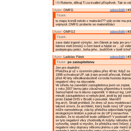
Roberte, děkuji Ti za kvalitní příspěvek. Tak to vi
Autor:
OMFG
odpovědět
| #3
Titulek:
tu mapu kreslil nekdo v malování?? stát urcite ma p
vejmysli..OMFG proberte se maloměštáci
Autor:
OMFG2
odpovědět
| #3
Titulek:
zase dalsi trapné výmylsi...ten článek je tady jen pro
fabrice meli ženský o čem bavit a hádat se ....už vidi
podepisujou petici...boha jeho...budíííček v botě tchoř.
Autor:
Ladislav Pátek
odpovědět
| #3
Titulek:
po zastupitelstvu
Jen pro doplnění:
Přeložka je už v územním plánu přes 40 let. Když se 
1998 schvaloval UP, tak ji tam prostě převzali, třebaže
před 40 lety několikanásobně vzrostla hustota dopravy 
negativní vlivy na obyvatele.
Ve středu na zasedání zastupitelstva jsem se zeptal, je
z roku 2007 berou jako závažnou připomínku k tvor
Samozřejmě na ni dávno zapoměli. V diskuzi ing. Linha
minulé zastupitelstvo si nebylo jisté, jestli by její sta
proto žádali OHS v Brodě o posudek. Marně!!!
Ing.arch. Stratil prohlásil, že dnes už jsou modelovac
takové úrovni, že architekt, který bude nový UP zpra
může namodelovat, zda by přeložka odpovídala hygi
ekologickým limitům a pokud ne do UP ji nenavrhne. 
doufám, že to skutečně bude uděláno!!! V podstatě mi 
se tyto negativní vlivy zhodnotily.A i kdyby náhodou t
vyhověla, stejně si myslím, že přeložka není řešení,
negativní vlivy dopravy někomu jinému o pár metrů d
nedojde k jejich odstranění nebo výraznému snížení. 