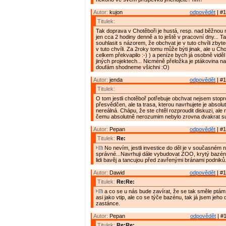
Autor:
kujon
odpovědět
| #1
Titulek:
Tak doprava v Chotěboři je hustá, resp. nad běžnou
jen cca 2 hodiny denně a to ještě v pracovní dny... 
souhlasit s názorem, že obchvat je v tuto chvíli zbyte
v tuto chvíli. Za 2roky tomu může býti jinak, ale u C
celkem překvapilo :-) ) a peníze bych já osobně vidě
jiných projektech... Nicméně přeložka je ptákovina na
doufám shodneme všichni :O)
Autor:
jenda
odpovědět
| #1
Titulek:
O tom jestli chotěboř potřebuje obchvat nejsem stop
přesvědčen, ale ta trasa, kterou navrhujete je absol
nereálná. Chápu, že ste chtěl rozproudit diskuzi, ale
čemu absolutně nerozumim nebylo zrovna dvakrat su
Autor:
Pepan
odpovědět
| #1
Titulek:
Re:
No nevím, jestli investice do děl je v současném n
správné...Navrhuji dále vybudovat ZOO, krytý bazén, 
lidi bavěj a tancujou před zavřenými bránami podniků
Autor:
Dawid
odpovědět
| #1
Titulek:
Re:Re:
a co se u nás bude zavírat, že se tak směle ptám
asi jako vtip, ale co se týče bazénu, tak já jsem jeho
zastánce.
Autor:
Pepan
odpovědět
| #1
Titulek:
Re:Re: