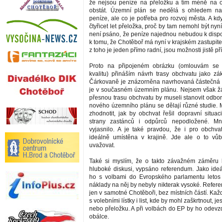
že nejsou peníze na přeložku a tím méně na 
obstát. Územní plán se nedělá s ohledem na
peníze, ale co je potřeba pro rozvoj města. A k
čtyřicet let přeložka, proč by tam nemohl být ny
není psáno, že peníze najednou nebudou k dispo
k tomu, že Chotěboř má nyní v krajském zastupite
z toho je jeden přímo radní, jsou možnosti jistě pří
Proto na připojeném obrázku (omlouvám se 
kvalitu) přináším návrh trasy obchvatu jako zák
Čárkovaně je znázorněna navrhovaná částečná p
je v současném územním plánu. Nejsem však žá
přesnou trasu obchvatu by museli stanovit odborn
nového územního plánu se dělají různé studie. M
zhodnotit, jak by obchvat řešil dopravní situac
strany zastánců i odpůrců nepodložené. M
vyjasnilo. A je také pravdou, že i pro obchv
ideálně umístěna v krajině. Jde ale o to vů
uvažovat.
Také si myslím, že o takto závažném záměru 
hluboké diskusi, vypsáno referendum. Jako ideál
ho s volbami do Evropského parlamentu letos 
náklady na něj by nebyly nikterak vysoké. Refer
jen v samotné Chotěboři, bez místních částí. Každ
s volebními lístky i list, kde by mohl zaškrtnout, je
nebo přeložku. A při volbách do EP by ho odevz
obálce.