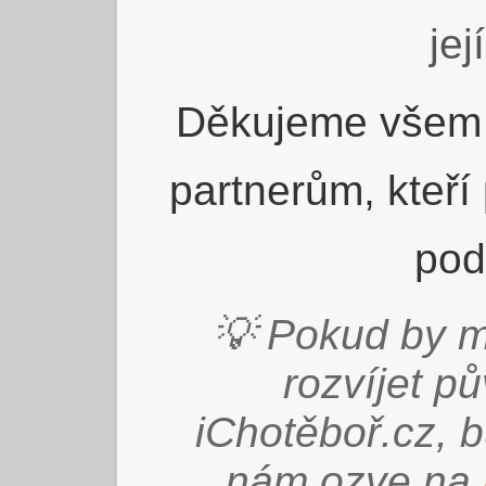
jej
Děkujeme všem 
partnerům, kteří
pod
💡 Pokud by m
rozvíjet p
iChotěboř.cz, 
nám ozve na