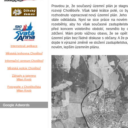
Pravdou je, že současný územní plán je stagn
rozvoji Chotěboře. Však také krátce poté, co by
rozhodnuto vypracovat nový územní plán. Jeho 
stále odkládala. Nyní se sice práce na nové
rozeběhly, aby ho však současné zastupitelstvo
před koncem volebního období, nesmělo by 
zdržení. Mám proto vážnou obavu, že se opět 
územní plán bez řádné diskuse s občany. A že 
dojde k výrazné změně ve složení zastupitelstva
Internetové aplikace
novém, lepším územním plánu.
Městská knihovna Chotěboř
Informační centrum Chotěboř
Městská policie Chotěboř
Záhady a tajemno
Milan Knob
Fotografie z Chotěbořska
Milan Knob
Google Adwords