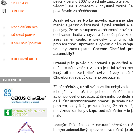
petici v červnu 2007 projednalo zastupitelstvo m
ŠKOLSTVÍ
vědomí, ale s ohledem k chystané tvorbě úz
považovalo za předčasnou.
ARCHIV
Avšak jelikož se tvorba nového územního plá
rozběhla, je tato otázka nyní již plně aktuální. A
Radniční okénko
pochyby, že se zastupitelstvo při tvorbě novéh
obchvatem hodlá zabývat a že opět převezme p
Městská policie
starý záměr částečné přeložky, chci tímto č
Komunální politika
problém znovu upozornit a vyvolat o něm veřejno
se tedy znovu ptám.
Chceme Chotěboř pro
automobily?
KULTURNÍ AKCE
Územní plán je věc dlouhodobá a je obtížné a
udělat v něm změnu. A proto je u takového zá
který při realizaci silně ovlivní životy značn
Chotěboře, třeba důkladného posouzení.
PARTNEŘI
Záměr přeložky, už při svém vzniku nebyl zcela ide
tehdejší, z dnešního pohledu téměř minimá
automobilového provozu. Z dnešního pohledu 
další růst automobilového provozu je zcela nevy
problém, který řeší, je skutečnost, že při siln
neuvíznou kamiony v kopci pod náměstím. A to j
málo.
Jediným řešením, které odstraní převážnou 
hustým automobilovým provozem ve městě, je obc