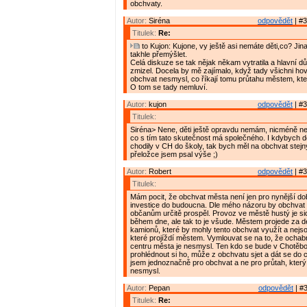
obchvaty.
Autor:
Siréna
odpovědět
| #3
Titulek:
Re:
to Kujon: Kujone, vy ještě asi nemáte děti,co? Ji
takhle přemýšlet.
Celá diskuze se tak nějak někam vytratila a hlavní dů
zmizel. Docela by mě zajímalo, když tady všichni hovo
obchvat nesmysl, co říkají tomu průtahu městem, kte
O tom se tady nemluví.
Autor:
kujon
odpovědět
| #3
Titulek:
Siréna> Nene, děti ještě opravdu nemám, nicméně ne
co s tím tato skutečnost má společného. I kdybych d
chodily v CH do školy, tak bych měl na obchvat stejn
přeložce jsem psal výše ;)
Autor:
Robert
odpovědět
| #3
Titulek:
Mám pocit, že obchvat města není jen pro nynější do
investice do budoucna. Dle mého názoru by obchva
občanům určitě prospěl. Provoz ve městě hustý je sic
během dne, ale tak to je všude. Městem projede za d
kamionů, které by mohly tento obchvat využít a nejso
které projíždí městem. Vymlouvat se na to, že ocha
centru města je nesmysl. Ten kdo se bude v Chotěboři
prohlédnout si ho, může z obchvatu sjet a dát se do c
jsem jednoznačně pro obchvat a ne pro průtah, který 
nesmysl.
Autor:
Pepan
odpovědět
| #3
Titulek:
Re: