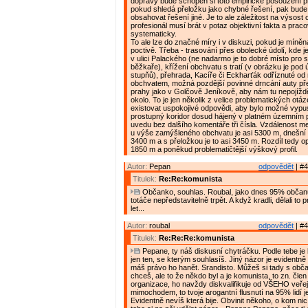
dopravy bude schopen si toto empirické posouzení pro
pokud shledá přeložku jako chybné řešení, pak bude
obsahovat řešení jiné. Je to ale záležitost na výsost
profesionál musí brát v potaz objektivní fakta a praco
systematicky.
To ale lze do značné míry i v diskuzi, pokud je míně
poctivě. Třeba - trasování přes obolecké údolí, kde j
v ulici Palackého (ne nadarmo je to dobré místo pro 
běžkaře), křížení obchvatu s tratí (v obrázku je pod
stupňů), přehrada, Kacíře či Eckharťák odříznuté od
obchvatem, možná pozdější povinné drncání auty př
prahy jako v Golčově Jeníkově, aby nám tu nepojížděli
okolo. To je jen několik z velice problematických otá
existovat uspokojivé odpovědi, aby bylo možné vypust
prostupný koridor dosud hájený v platném územním p
uvedu bez dalšího komentáře tři čísla. Vzdálenost me
u výše zamýšleného obchvatu je asi 5300 m, dnešní 
3400 m a s přeložkou je to asi 3450 m. Rozdíl tedy op
1850 m a poněkud problematičtější výškový profil.
Autor:
Pepan
odpovědět
| #4
Titulek:
Re:Re:komunista
Občanko, souhlas. Roubal, jako dnes 95% občan
totáče nepředstavitelně trpět. A když kradli, dělali to p
let...
Autor:
roubal
odpovědět
| #4
Titulek:
Re:Re:Re:komunista
Pepane, ty náš diskusní chytráčku. Podle tebe je 
jen ten, se kterým souhlasíš. Jiný názor je evidentně
máš právo ho hanět. Srandisto. Můžeš si tady s obča
chceš, ale to že někdo byl a je komunista, to zn. čle
organizace, ho navždy diskvalifikuje od VŠEHO veře
mimochodem, to tvoje arogantní flusnutí na 95% lidí j
Evidentně nevíš která bije. Obvinit někoho, o kom nic