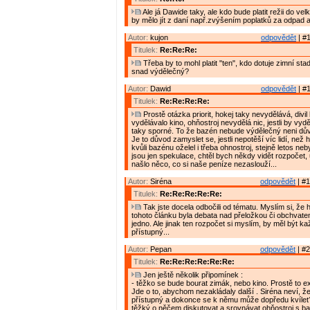
Ale já Dawide taky, ale kdo bude platit režii do v
by mělo jít z daní např.zvýšením poplatků za odpad 
Autor:
kujon
odpovědět
| #1
Titulek:
Re:Re:Re:
Třeba by to mohl platit "ten", kdo dotuje zimní sta
snad výdělečný?
Autor:
Dawid
odpovědět
| #1
Titulek:
Re:Re:Re:Re:
Prostě otázka priorit, hokej taky nevydělává, divi
vydělávalo kino, ohňostroj nevydělá nic, jestli by vy
taky sporné. To že bazén nebude výdělečný neni dův
Je to důvod zamyslet se, jestli nepotěší víc lidí, než 
kvůli bazénu oželel i třeba ohnostroj, stejně letos nebyl
jsou jen spekulace, chtěl bych někdy vidět rozpočet, 
našlo něco, co si naše peníze nezaslouží...
Autor:
Siréna
odpovědět
| #1
Titulek:
Re:Re:Re:Re:Re:
Tak jste docela odbočili od tématu. Myslím si, že
tohoto článku byla debata nad přeložkou či obchvate
jedno. Ale jinak ten rozpočet si myslím, by měl být 
přístupný...
Autor:
Pepan
odpovědět
| #2
Titulek:
Re:Re:Re:Re:Re:Re:
Jen ještě několik připomínek :
- těžko se bude bourat zimák, nebo kino. Prostě to exi
Jde o to, abychom nezakládaly další . Siréna neví, že
přístupný a dokonce se k němu může dopředu kvílet
těžký o něčem diskutovat a srovnávat ohňostroj s 