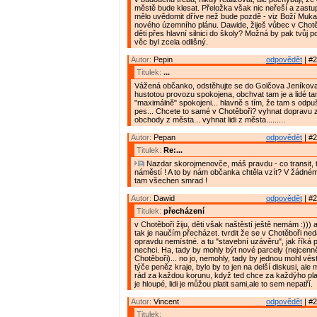
městě bude klesat. Přeložka však nic neřeší a zastupi
mělo uvědomit dříve než bude pozdě - viz Boží Muka
nového územního plánu. Dawide, žiješ vůbec v Chotě
děti přes hlavní silnici do školy? Možná by pak tvůj p
věc byl zcela odlišný.
Autor:
Pepin
odpovědět
| #2
Titulek:
...
Vážená občanko, odstěhujte se do Golčova Jeníkov
hustotou provozu spokojena, obchvat tam je a lidé ta
"maximálně" spokojeni... hlavně s tím, že tam s odpu
pes... Chcete to samé v Chotěboři? vyhnat dopravu z
obchody z města... vyhnat lidi z města.........
Autor:
Pepan
odpovědět
| #2
Titulek:
Re:...
Nazdar skorojmenovče, máš pravdu - co transit, t
náměstí ! A to by nám občanka chtěla vzít? V žádném
tam všechen smrad !
Autor:
Dawid
odpovědět
| #2
Titulek:
přecházení
v Chotěboři žiju, děti však naštěstí ještě nemám :))) 
tak je naučím přecházet. tvrdit že se v Chotěboři ned
opravdu nemístné. a tu "stavební uzávěru", jak říká 
nechci. Ha, tady by mohly být nové parcely (nejcenně
Chotěboři)... no jo, nemohly, tady by jednou mohl vés
týče peněz kraje, bylo by to jen na delší diskusi, ale 
rád za každou korunu, když ted chce za každýho plat
je hloupé, lidi je můžou platit sami,ale to sem nepatří.
Autor:
Vincent
odpovědět
| #2
Titulek: