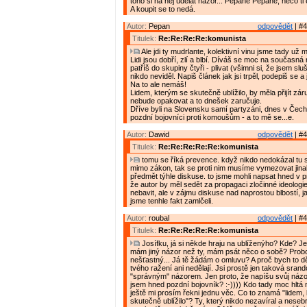
toho si na něj udělat názor... Pepane Pepane, něco ti
A koupit se to nedá.
Autor:
Pepan
odpovědět
| #4
Titulek:
Re:Re:Re:Re:komunista
Ale jdi ty mudrlante, kolektivní vinu jsme tady už m
Lidi jsou dobří, zlí a blbí. Díváš se moc na současná
patříš do skupiny čtyři - plivat (všimni si, že jsem slu
nikdo neviděl. Napiš článek jak jsi trpěl, podepiš se a 
Na to ale nemáš!
Lidem, kterým se skutečně ublížilo, by měla přijít zár
nebude opakovat a to dnešek zaručuje.
Dříve byli na Slovensku samí partyzáni, dnes v Čec
pozdní bojovníci proti komoušům - a to mě se...e.
Autor:
Dawid
odpovědět
| #4
Titulek:
Re:Re:Re:Re:Re:komunista
tomu se říká prevence. když nikdo nedokázal tu s
mimo zákon, tak se proti nim musíme vymezovat jinak
předmět týhle diskuse. to jsme mohli napsat hned v 
že autor by měl sedět za propagaci zločinné ideologie
nebavit, ale v zájmu diskuse nad naprostou blbostí, j
jsme tenhle fakt zamlčeli.
Autor:
roubal
odpovědět
| #4
Titulek:
Re:Re:Re:Re:Re:komunista
Josífku, já si někde hraju na ublíženýho? Kde? J
mám jiný názor než ty, mám psát něco o sobě? Prob
nešťastný... Já tě žádám o omluvu? A proč bych to děla
tvého ražení ani nedělají. Jsi prostě jen taková srand
"správným" názorem. Jen proto, že napíšu svůj náz
jsem hned pozdní bojovník? :-)))) Kdo tady moc hltá
ještě mi prosím řekni jednu věc. Co to znamá "lidem,
skutečně ublížilo"? Ty, který nikdo nezavíral a nesebr