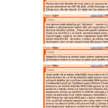
Peníze dá kraj? Myslíte ten kraj, který už spoustu let
spravit tankodrom do HB? Ale jistě, určitě investuje mi
Zdroje jsou. Ale tak hlavně, že nějak ten čas planou d
Autor:
kujon
odpovědět
| #3
Titulek:
Jen taková malá odbočka pro "občanku" - musíte si 
problém s přecházením Vašich dětí, při cestě do/ze 
obchvat nemůže vyřešit... Pokud mě paměť neklame,
chodí cca na 8:00 a z ní různě, nicméně dejme tomu 
časové logiky vyplývá, že ráno i odpoledne bude 99%
pohyb místních lidí - do práce, z práce, do města, kamk
obchvatem i bez se tato situace bude lišit pouze mini
Autor:
Milan
odpovědět
| #3
Titulek:
Nejlepším řešením je dohled státní policie nejfrekven
přechodech.A těch co se dusí se ptám proč bydlíte 
Autor:
Milan
odpovědět
| #3
Titulek:
Jinak podle mě je daleko důležitější nová silnice do H
obchvat,který by za 40 let překážel další bytové výs
sočasné doběby byl využit jen minimálně.Měli bysme 
Chotěbořáků jezdí po Chotěboři autem.Řešení:Choď
budoucnu se možná dočkáte MHD.Dále provoz je způ
jezdícími z fabriky domů na železné hory.Řešení:Jez
autobusem,cestou na náměstí si můžete nakoupit a n
místo na parkování.A už máme dopravu minimálně o 
řídčí.Pokud by zde byla MHD,jako v jiných městech a
více využívali veřejnou dopravu pro cesty mimo Chot
provoz na silnicích ještě o 60 procent řídčí.Z tohoto
kraj integrovaný dopravní systém je to levnější nežli 