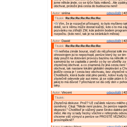
jsme někde jinde, co se týče řádu milionů...Ale zpátky
obchvat, protože jiná cesta do budoucna není!
Autor:
siréna
odpovědět
| #2
Titulek:
Re:Re:Re:Re:Re:Re:Re:
Vím, že je rozpočet přístupný, to bylo myšleno ta
době, se k němu může dostat každý, kdo o to má záj
pozvánku na zítřejší ZM, kde jedním bodem programu
rozpočtu. (kdo neví, tak je na stránkách města)
Autor:
Dawid
odpovědět
| #2
Titulek:
Re:Re:Re:Re:Re:Re:Re:
netřeba zimák bourat, stačí do něj přestat tolik inv
ohnostrojem jsi to nepochopil, peníze který by se tim 
daly použít na dotování provozu bazénu na několik 
samotná by se zaplatila z peněz co by se ušetřily za
zbytečnej obchvat. a co znamená že jiná cesta není 
obchvat, tak nastane lokální globální oteplování a C
jistěže cesta je ! cesta bez obchvatu, bez zbytečné s
Chotěboře, která bude stát plno peněz, kdoví kudy by
zbytečně odevede pár aut mimo. já se stále ptám k 
jakej to má důvod ? přecházet se dá celý den v poho
taky.
Autor:
Vincent
odpovědět
| #2
Titulek:
Zbytečná diskuse. Proč? Už začátek názoru milého 
úsměvný. Cituji: "Nikde není psáno, že peníze naje
dispozici." Chotěboř je vážený pane široko daleko je
měst. Ale my si tady hezky všichni v referendu odso
chceme váš výmysl a peníze se PROSTĚ VEZMOU. 
prosímpěkně?