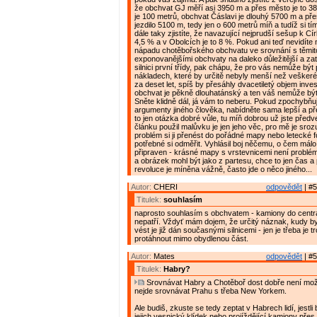
že obchvat GJ měří asi 3950 m a přes město je to 38
je 100 metrů, obchvat Čáslavi je dlouhý 5700 m a př
jezdilo 5100 m, tedy jen o 600 metrů míň a tudíž si tí
dále taky zjistíte, že navazující nejprudší sešup k Cí
4,5 % a v Obolcích je to 8 %. Pokud ani teď nevidíte 
nápadu chotěbořského obchvatu ve srovnání s těmi
exponovanějšími obchvaty na daleko důležitější a zatí
silnici první třídy, pak chápu, že pro vás nemůže být 
nákladech, které by určitě nebyly menší než veškeré
za deset let, spíš by přesáhly dvacetiletý objem inve
obchvat je pěkně dlouhatánský a ten váš nemůže být
Sněte klidně dál, já vám to neberu. Pokud zpochybňu
argumenty jiného člověka, nabídněte sama lepší a př
to jen otázka dobré vůle, tu míň dobrou už jste předv
článku použil malůvku je jen jeho věc, pro mě je sro
problém si ji přenést do pořádné mapy nebo letecké f
potřebné si odměřit. Vyhlásil boj něčemu, o čem málo 
připraven - krásné mapy s vrstevnicemi není problém 
a obrázek mohl být jako z partesu, chce to jen čas a 
revoluce je míněna vážně, často jde o něco jiného...
Autor:
CHERI
odpovědět
| #5
Titulek:
souhlasím
naprosto souhlasím s obchvatem - kamiony do cent
nepatří. Vždyť mám dojem, že určitý náznak, kudy b
vést je již dán současnými silnicemi - jen je třeba je t
protáhnout mimo obydlenou část.
Autor:
Mates
odpovědět
| #5
Titulek:
Habry?
Srovnávat Habry a Chotěboř dost dobře není mož
nejde srovnávat Prahu s třeba New Yorkem.
Ale budiš, zkuste se tedy zeptat v Habrech lidí, jestli b
jejich vesnický klídek nebo projíždějící kamiony pře