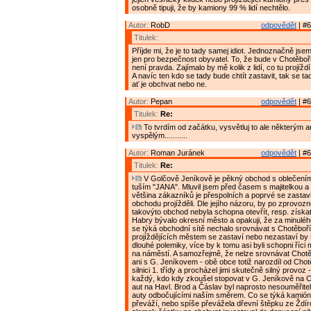
osobně tipuji, že by kamiony 99 % lidí nechtělo.
Autor:
RobD
odpovědět
| #6
Titulek:
Příjde mi, že je to tady samej idiot. Jednoznačně jse
jen pro bezpečnost obyvatel. To, že bude v Chotěboř
není pravda. Zajímalo by mě kolik z lidí, co tu projížd
A navíc ten kdo se tady bude chtít zastavit, tak se ta
ať je obchvat nebo ne.
Autor:
Pepan
odpovědět
| #6
Titulek:
Re:
To tvrdím od začátku, vysvětluj to ale některým
vyspělým...........
Autor:
Roman Juránek
odpovědět
| #6
Titulek:
Re:
V Golčově Jeníkově je pěkný obchod s oblečením
tuším "JANA". Mluvil jsem před časem s majitelkou a t
většina zákazníků je přespolních a poprvé se zastavi
obchodu projížděli. Dle jejího názoru, by po zprovoz
takovýto obchod nebyla schopna otevřít, resp. získat 
Habry bývalo okresní město a opakuji, že za minulé
se týká obchodní sítě nechalo srovnávat s Chotěboří. 
projíždějících městem se zastaví nebo nezastaví by
dlouhé polemiky, více by k tomu asi byli schopni říci m
na náměstí. A samozřejmě, že nelze srovnávat Chotě
ani s G. Jeníkovem - obě obce totiž narozdíl od Chot
silnici 1. třídy a procházel jimi skutečně silný provoz 
každý, kdo kdy zkoušel stopovat v G. Jeníkově na C
aut na Havl. Brod a Čáslav byl naprosto nesouměřitel
auty odbočujícími naším směrem. Co se týká kamiónů
převáží, nebo spíše převážela dřevní štěpku ze Ždír