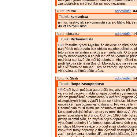
zastupitelstva ani úředníků asi moc nezajímá.
Autor:
roubal
odpovědět
| #4
Titulek:
komunista
je moc hezký, jak se komunista stará o blaho lidí. že 
40 let co byli u moci.
Autor:
občanka
odpovědět
| #4
Titulek:
Re:komunista
Přestaňte rýpat! Myslím, že diskuse se týká něče
pan Pátek má pravdu bez ohledu na jeho politickou př
této straně nefandím a nikdy jsem nefandila. O to sna
chyby neopakovaly a za pár let, až se vybuduje přel
nedrbala na hlavě, že měl být obchvat. Aby měření n
protihluková stěna na Božích Mukách, aby na vše nepř
až s křížkem po funuse. Tomuto záměru by opravdu 
věnována patřičná péče a čas.
Autor:
F. Stratil
odpovědět
| #4
Titulek:
Re:po zastupitelstvu
Chtěl bych požádat autora článku, aby se při cita
více držel věcných faktů a neposouval je významově
věsom prohlášení o modelování k ověření hygienick
ekologických limitů, vyjádřil jsem se k simulaci hluko
empirickém posouzení jejího dosahu. Pro vysvětlení:
Územní plán musí mimo jiné obsahovat urbanistickou
koncepci veřejné infrastruktury (v tom i dopravy). Arch
první, specialisté tu druhou. Od roku 1998, kdy byl 
platný územní plán, se zvýšila nejen doprava, ale i 
výpočetní techniky i funkčnost specializovaných pr
simulace hlukové zátěže pro účel empirického posouz
konkrétní trasy dopravy je tím výrazně dostupnější.
zatím projektanta nového ÚP, ale předpokládám, že 