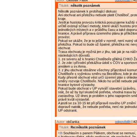
Autor:
Ladislav Pátek
odpovědět
| #2
Titulek:
několik poznámek
Několik poznámek k probíhající diskusi:
Ani obchvat ani přeložku nebude platit Chotěboř, proto
kraje.
Jestli je hustota provozu kritická posuzujeme každý s
určitě existují sčítací metody, které ukáží hustotu pr
jednotlivých místech a v průběhu času a také doporu
hranice. A právě příprava územního plánu je příležitos
provést.
Pokud se ukáže, že je to ještě v normě, není nutný ob
přeložka. Pokud to bude už špatné, přeložka nic nevy
obchvat.
Trasa obchvatu je možná jen z jihu, tak jak je na náčr
následujících důvodů.
1. ze severu až k hranici Chotěboře přiléhá CHKO Že
2. Je zde i přírodní překážka-údolí s ČOV a sporto
areálem u sv.Anna.
3. z jihu obchvat obsáhne všechny příjezdové komu
Chotěboře s vyjímkou směru na Bezděkov, kde je do
Kudy přesně obchvat vést určí územní plán s ohled
směry rozvoje Chotěboře. Nikdo ho určitě nebude pl
hranice bytové výstavby.
Pokud bude obchvat v UP vytváří stavební úzávěru, 
stát, že až by byl skutečně potřeba, vhodná trasa by
zastavěna. Už dnes je problém s jeho napojením sm
právě kvůli výstavbě.
A jestli se za 10-15 let při přípravě nového UP změní 
dopravě natolik, že nebude potřeba, není nic jednodu
UP odstranit.
Autor:
občanka
odpovědět
| #2
Titulek:
Re:několik poznámek
Souhlasím s panem Pátkem, obchvat se nemusí, 
v budoucnu třeba, nikdy realizovat, ale pochybuji, ž