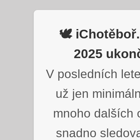
🕊️ iChotěbo
2025 ukonč
V posledních lete
už jen minimáln
mnoho dalších o
snadno sledova