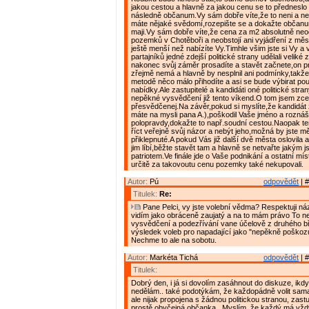
jakou cestou a hlavně za jakou cenu se to předneslo
následně občanum.Vy sám dobře víte,že to neni a n
máte nějaké svědomí,rozepište se a dokažte občanu
maji.Vy sám dobře víte,že cena za m2 absolutně n
pozemků v Chotěboři a neobstojí ani vyjádření z měs
ještě menší než nabízíte Vy.Timhle všim jste si Vy a 
partajníků jedné zdejší politické strany udělali veliké
nakonec svůj záměr prosadíte a stavět začnete,on pro
zřejmě nemá a hlavně by nesplnil ani podmínky,takž
metodě něco málo přihodíte a asi se bude výbirat po
nabídky.Ale zastupitelé a kandidáti oné politické stra
nepěkné vysvědčení již tento víkend.O tom jsem zce
přesvědčenej.Na závěr,pokud si myslíte,že kandidát z 
máte na mysli pana A.),poškodil Vaše jméno a roznáš
polopravdy,dokažte to např.soudní cestou.Naopak te
říct veřejně svůj názor a nebýt jeho,možná by jste měl
přiklepnuté.A pokud Vás již další dvě města oslovila 
jim líbí,běžte stavět tam a hlavně se netvařte jakým j
patriotem.Ve finále jde o Vaše podnikání a ostatní mís
určitě za takovoutu cenu pozemky také nekupovali.
Autor:
Pú
odpovědět
| #
Titulek:
Re:
Pane Pelci, vy jste volební vědma? Respektuji názo
vidím jako obráceně zaujatý a na to mám právo To 
vysvědčení a podezřívání vane účelově z druhého b
výsledek voleb pro napadající jako "nepěkně poškozuj
Nechme to ale na sobotu.
Autor:
Markéta Tichá
odpovědět
| #
Titulek:
Dobrý den, i já si dovolím zasáhnout do diskuze, ikd
nedělám.. také podotýkám, že každopádně volit sama
ale nijak propojena s žádnou politickou stranou, zast
prostě obyčejná občanka.. Myslím, že každý má vžd