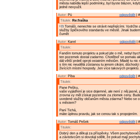
města nabídla lepší podmínky, byl byste blázen, kdy
jedné nevyužil.
Autor:
Pú
odpovědět
| #
Titulek:
Re:fraška
Tomáši, nenechte se otrávit nepřejícími. Vydržte 
služby špičkového standardu ve městě. Jinak budem
čumět
Autor:
Karel
odpovědět
| 
Titulek:
Fandím tomuto projektu a pokud jde o mě, nebyl bych
ten pozemek dostal zadarmo. Chotěboř se pomalu ale
dál větší prdelí oproti ostatním městům. Mladé tu nic
s tím nic neudělá zůstanou tu jenom cikáni, důchodc
živících místní hospody. Jen více takových projektů.
Autor:
Píba
odpovědět
| #
Titulek:
Pane Pešku,
vaše vyjádření je sice dojemné, ale není z něj jasné, 
zrovna vy měl získat pozemek za zlomek ceny. Bude
uvedené služby občanům města zdarma? Nebo se o z
s městem?
Paní Tichá,
máte úplnou pravdu, jak se cenou tak s propojením.
Autor:
Tomáš Pešek
odpovědět
| #
Titulek:
Dobrý den a děkuji za příspěvky. Všem pochybova
a závistivcům si dovoluji sdělit, že pokud mají pochyb