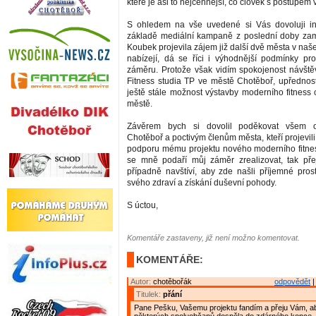
které je asi to nejcennější, co člověk s postupem
S ohledem na vše uvedené si Vás dovoluji in
základě mediální kampaně z poslední doby zam
Koubek projevila zájem již další dvě města v naš
nabízejí, dá se říci i výhodnější podmínky pr
záměru. Protože však vidím spokojenost návštěv
Fitness studia TP ve městě Chotěboř, upřednostň
ještě stále možnost výstavby moderního fitness
městě.
Závěrem bych si dovolil poděkovat všem
Chotěboř a poctivým členům města, kteří projevili 
podporu mému projektu nového moderního fitne
se mně podaří můj záměr zrealizovat, tak pře
případně navštíví, aby zde našli příjemné pros
svého zdraví a získání duševní pohody.
S úctou,
Komentáře zastaveny, již není možno komentovat.
KOMENTÁŘE:
Autor:
chotěbořák
odpovědět
|
Titulek:
přání
Pane Pešku, Vašemu projektu fandím a přeju Vám, ab