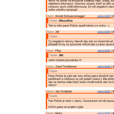
nechť se obrátí na příslušné subjekty např. úřady, kd
objektivní informace. Všechny ostatní, kteří se těší n
centrum, bych chtěl informovat, že mě negativní názo
mého záměru neodradí.
Autor:
Arnold Schwarzenegger
odpovědět
| #
Titulek:
tělocvična
Tak to nám pane Pešek spadl kámen ze srdce :-)
Autor:
JM
odpovědět
| #
Titulek:
Co negativní názory, hlavně aby jste se nenechal od
případě že by se pozemek měl prodat za jeho oprav
Autor:
Píba
odpovědět
| #
Titulek:
JM:
velmi vhodná poznámka !!!
Autor:
Josef Toměposer
odpovědět
| 
Titulek:
Pane Pešek já vám tak moc držim palce.Strašně rád
perličkách a většinou se mě podaří zbavit z těla př
aby ta stavba stála.Když budu chodit každý den na 
slevu?
Autor:
Jan Zvolánek
odpovědět
| #
Titulek:
Pan Pešek je mistr v oboru. Dostal jsem od něj spou
Držím palce ať projekt vyjde.
Autor:
Maša
odpovědět
| #