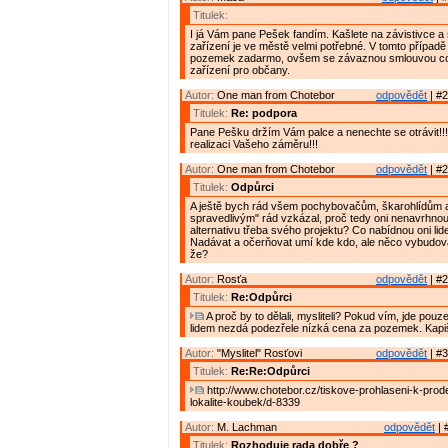
Titulek:
I já Vám pane Pešek fandím. Kašlete na závistivce a 
zařízení je ve městě velmi potřebné. V tomto případě
pozemek zadarmo, ovšem se závaznou smlouvou co
zařízení pro občany.
Autor:
One man from Chotebor
odpovědět
| #2
Titulek:
Re: podpora
Pane Pešku držím Vám palce a nenechte se otrávit!!!
realizaci Vašeho záměru!!!
Autor:
One man from Chotebor
odpovědět
| #2
Titulek:
Odpůrci
A ještě bych rád všem pochybovačům, škarohlídům 
spravedlivým" rád vzkázal, proč tedy oni nenavrhnou
alternativu třeba svého projektu? Co nabídnou oni li
Nadávat a očerňovat umí kde kdo, ale něco vybudovat
že?
Autor:
Rosťa
odpovědět
| #2
Titulek:
Re:Odpůrci
A proč by to dělali, mysliteli? Pokud vím, jde pouze
lidem nezdá podezřele nízká cena za pozemek. Kapi
Autor:
"Myslitel" Rosťovi
odpovědět
| #3
Titulek:
Re:Re:Odpůrci
http://www.chotebor.cz/tiskove-prohlaseni-k-prod
lokalite-koubek/d-8339
Autor:
M. Lachman
odpovědět
| 
Titulek:
Rozhoduje rada dobře ?