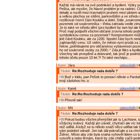
Každý má nárok na své podnikání a bydlení. Výtky p
Peška, ale myslím, že hlavní problém je na radnici. 
detaily a rozdíl mezi travnatým pruhem mezi plotem a
a velkou plochou se sítěmi, parkovištěm a ve středu
rozlišoval i horní část Koubku a dolní. Dále „soukrom
pozemek od soukromníka – třeba zahradu vedle zim
Je to také ve středu dění (pro bydlení by tam byl ale h
Proč mají podpořit všichni občané zrovna tohoto podn
symbolickou cenou za pozemek? Kompromisem může
jiné části Koubku, ale za 1200. Spodní část bych ned
zajímavější cenu. Už vidím, že město nyní prodá za 3
řekne „potřebujeme pro občanskou vybavenost poz
ho od soukromé osoby za 2000,-“ Zda je fitko a bydle
všechny tak prospěné a dotované, tak proč je podm
tohoto účelu pouze 10 let.?! To také nechápu…
Autor:
Jára
odpovědět
| 
Titulek:
Re:Rozhoduje rada dobře ?
Buď v klidu, pan Pešek to postaví někde u Pardu
tvojí zásluhou ho..o.
Autor:
Kamil
odpovědět
| 
Titulek:
Re:Re:Rozhoduje rada dobře ?
Přesně tak!
Autor:
NN
odpovědět
| 
Titulek:
Re:Rozhoduje rada dobře ?
Pokud budou všichni přemýšlet jak ty Lachtane, t
vždycky kulový. Každý jen závidí, chytračí ale víc 
než udělá. A když se tu někdo snaží něco udělat tak 
vám podobní odradí. Jen tak dál pokračujte a za chvíl
Ždírec. Místo aby zde byla snaha vyhovět lidem co tu
vytvořit a nebo firmám, které by zde chtěly začít podn