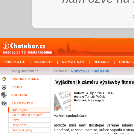
PUBLIKUJTE
|
INZERUJTE
|
NAPIŠTE NÁM
|
REDAKCE
|
ONLINE 
info@ichotebor.cz
navigace: »
ZAJÍMAVOSTI
»
Náš region
»
ÚVODNÍ STRANA
Vyjádření k záměru výstavby fitnes
SPORT
Datum:
4. říjen 2014, 10:42
KULTURA
Autor:
Tomáš Pešek
Rubrika:
Náš region
ZAJÍMAVOSTI
Náš region
Co se děje u sousedů
Vážení spoluobčané,
Krimi
Reportáže
protože mně není lhostejné veřejné míněn
Chotěboř, rozhodl jsem se, krátce vyjádřit k situa
Úvahy a glosy