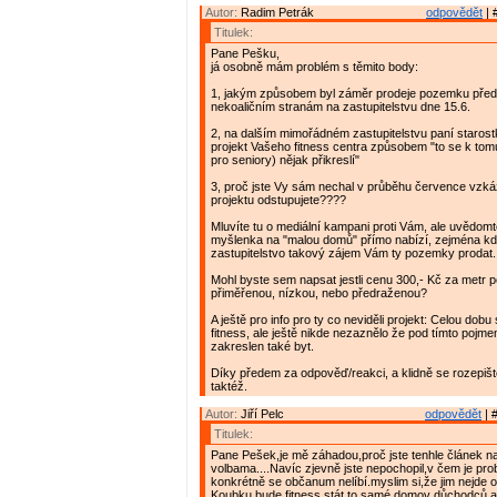
Autor:
Radim Petrák
odpovědět
| 
Titulek:
Pane Pešku,
já osobně mám problém s těmito body:
1, jakým způsobem byl záměr prodeje pozemku před
nekoaličním stranám na zastupitelstvu dne 15.6.
2, na dalším mimořádném zastupitelstvu paní staros
projekt Vašeho fitness centra způsobem "to se k tom
pro seniory) nějak přikreslí"
3, proč jste Vy sám nechal v průběhu července vzká
projektu odstupujete????
Mluvíte tu o mediální kampani proti Vám, ale uvědomt
myšlenka na "malou domů" přímo nabízí, zejména 
zastupitelstvo takový zájem Vám ty pozemky prodat.
Mohl byste sem napsat jestli cenu 300,- Kč za metr 
přiměřenou, nízkou, nebo předraženou?
A ještě pro info pro ty co neviděli projekt: Celou dobu
fitness, ale ještě nikde nezaznělo že pod tímto pojme
zakreslen také byt.
Díky předem za odpověď/reakci, a klidně se rozepišt
taktéž.
Autor:
Jiří Pelc
odpovědět
| 
Titulek:
Pane Pešek,je mě záhadou,proč jste tenhle článek n
volbama....Navíc zjevně jste nepochopil,v čem je pro
konkrétně se občanum nelíbí.myslim si,že jim nejde o t
Koubku bude fitness stát,to samé domov důchodců,a