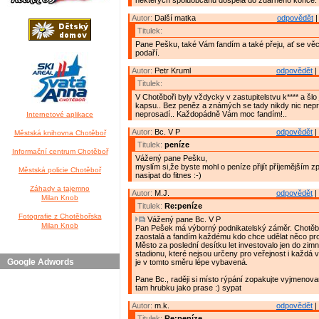
některých spoluobčanů dospěla do zdárného konce.
Autor:
Další matka
odpovědět
|
Titulek:
Pane Pešku, také Vám fandím a také přeju, ať se věc
podaří.
Autor:
Petr Kruml
odpovědět
|
Titulek:
V Chotěboři byly vždycky v zastupitelstvu k**** a šlo j
kapsu.. Bez peněz a známých se tady nikdy nic nepr
neprosadí.. Každopádně Vám moc fandím!..
Internetové aplikace
Autor:
Bc. V P
odpovědět
|
Městská knihovna Chotěboř
Titulek:
peníze
Informační centrum Chotěboř
Vážený pane Pešku,
myslím si,že byste mohl o peníze přijít příjemějším 
Městská policie Chotěboř
nasipat do fitnes :-)
Záhady a tajemno
Autor:
M.J.
odpovědět
|
Milan Knob
Titulek:
Re:peníze
Fotografie z Chotěbořska
Vážený pane Bc. V P
Milan Knob
Pan Pešek má výborný podnikatelský záměr. Chotěbo
zaostalá a fandím každému kdo chce udělat něco pro
Město za poslední desítku let investovalo jen do zim
stadionu, které nejsou určeny pro veřejnost i každá 
Google Adwords
je v tomto směru lépe vybavená.
Pane Bc., raději si místo rýpání zopakujte vyjmenov
tam hrubku jako prase :) sypat
Autor:
m.k.
odpovědět
|
Titulek:
Re:peníze