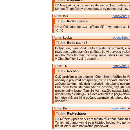
Nasipat :-) :-) , to nemyslíte vážně. Než budete z
komentář, chtělo by to zopakovat vyjmenovaná slova
Autor:
m.k.
odpovědět
|
Titulek:
Re:Re:peníze
Ještě jedna oprava - příjemnější - vy budete asi fak
:-). :-)
Autor:
Lucka
odpovědět
|
Titulek:
Bude sauna?
Dobrý den, pane Pešku. Mohl byste mi prozradit, zda
realizace svého záměru počítáte i s výstavbou mal
mnoho Chotěbořáků, mě nevyjímajíc, kteří za ní nyní
v Chotěboři by ji velmi ocenili...
Autor:
TR
odpovědět
|
Titulek:
Nechápu
Celý problém je ale o úplně něčem jiném. Věřím že V
občany a pro Vás! prospěšný, ale to co vadí mnoha
způsob, jakým mělo dojít k prodeji městského pozemku
Bohužel k tomu jste nám zde nic nesdělil, aby jste vne
problematiky jasno. Tzn. že Vám stačilo napsat žádo
odbor? Když vidím jak s člověkem město při jakékoliv ž
by nejen mě, ale i jiné občany zajímalo jak tohoto do
odpověď
Autor:
Pú
odpovědět
| #
Titulek:
Re:Nechápu
Můžete upřesnit, v čem město při každé žádosti s
Tohle můžu anonymně psát každou hodinu. No tak, 
těším jak budete konkrétně popisovat