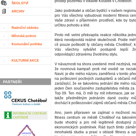
prodeji pozemku v lokalitě Koubek v Chotěboři.
ŠKOLSTVÍ
Jako podnikatel a občan bydlící v našem region
ARCHIV
pro Vás všechny vybudovat moderní fitness cen
Vaše zdraví v příjemném prostředí, kde by byl
určitou pohodu a klid.
Radniční okénko
Proto mě velmi překvapila reakce několika jedno
Městská policie
která neodpovídá reálné skutečnosti. Podle m
Komunální politika
cíl pouze poškodit ty občany města Chotěboř, kt
Vás všechny vytvářet postupně lepší ži
odpovídající zdravému životnímu stylu.
KULTURNÍ AKCE
V návaznosti na shora uvedené mně nezbývá, než 
že novinová kampaň proti mé osobě se nezak
Navíc je dle mého názoru zaměřená v tomto pře
na poškození poctivých zastupitelů a občanů mě
PARTNEŘI
zarážející, že se takovému jednání dle mého náz
jeden člen současného zastupitelstva města za p
Top 09. Ten má, či měl by mít informace, jak se ř
takže předmětným jednáním dané osoby mů
dochází k poškozování zájmů občanů města Chot
Ano, jsem připraven se zajímat o možnost rea
fitness centrum ve městě Chotěboř na takovém
bude vhodný a pro mě legitimně dostupný za
ekonomických podmínek. Rád bych tímto záměre
mnohaletá studia a praxi v oblasti fitness a up