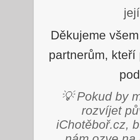
jej
Děkujeme všem 
partnerům, kteří
pod
💡 Pokud by m
rozvíjet p
iChotěboř.cz, 
nám ozve na