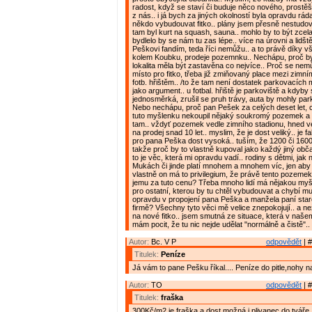
radost, když se staví či buduje něco nového, prost
z nás.. i já bych za jiných okolností byla opravdu rád
někdo vybudouvat fitko.. plány jsem přesně nestudov
tam byl kurt na squash, sauna.. mohlo by to být zcel
bydlelo by se nám tu zas lépe.. více na úrovni a lidštěj
Peškovi fandím, teda říci nemůžu.. a to právě díky 
kolem Koubku, prodeje pozemnku.. Nechápu, proč b
lokalita měla být zastavěna co nejvíce.. Proč se nemůž
místo pro fitko, třeba již zmiňovaný place mezi zimn
fotb. hřištěm.. /to že tam není dostatek parkovacích m
jako argument.. u fotbal. hřiště je parkoviště a kdyby 
jednosměrká, zrušil se pruh trávy, auta by mohly parko
Nebo nechápu, proč pan Pešek za celých deset let, c
tuto myšlenku nekoupil nějaký soukromý pozemek a n
tam.. vždyť pozemek vedle zimního stadionu, hned v
na prodej snad 10 let.. myslim, že je dost veliký.. je f
pro pana Peška dost vysoká.. tuším, že 1200 či 1600
takže proč by to vlastně kupoval jako každý jiný obča
to je věc, která mi opravdu vadí.. rodiny s dětmi, jak
Mukách či jinde platí mnohem a mnohem víc, jen aby t
vlastně on má to privilegium, že právě tento pozeme
jemu za tuto cenu? Třeba mnoho lidí má nějakou my
pro ostatní, kterou by tu chtěl vybudouvat a chybí mu 
opravdu v propojení pana Peška a manžela paní star
firmě? Všechny tyto věci mě velice znepokojují.. a ne
na nové fitko.. jsem smutná ze situace, která v naše
mám pocit, že tu nic nejde udělat "normálně a čistě"..
Autor:
Bc. V P
odpovědět
| #
Titulek:
Peníze
Já vám to pane Pešku říkal.... Peníze do pitle,nohy 
Autor:
TO
odpovědět
| #
Titulek:
fraška
300Kč/m2 je fraška a dost možná i plivanec do tváře. 