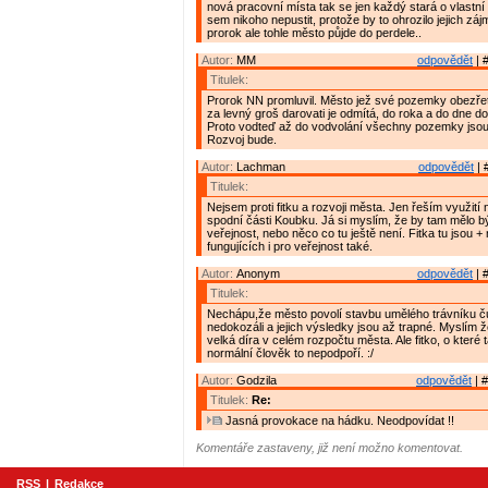
nová pracovní místa tak se jen každý stará o vlastní
sem nikoho nepustit, protože by to ohrozilo jejich zá
prorok ale tohle město půjde do perdele..
Autor:
MM
odpovědět
| 
Titulek:
Prorok NN promluvil. Město jež své pozemky obezřet
za levný groš darovati je odmítá, do roka a do dne do
Proto vodteď až do vodvolání všechny pozemky jso
Rozvoj bude.
Autor:
Lachman
odpovědět
| 
Titulek:
Nejsem proti fitku a rozvoji města. Jen řeším využití
spodní části Koubku. Já si myslím, že by tam mělo bý
veřejnost, nebo něco co tu ještě není. Fitka tu jsou + 
fungujících i pro veřejnost také.
Autor:
Anonym
odpovědět
| 
Titulek:
Nechápu,že město povolí stavbu umělého trávníku čut
nedokozáli a jejich výsledky jsou až trapné. Myslím ž
velká díra v celém rozpočtu města. Ale fitko, o které 
normální člověk to nepodpoří. :/
Autor:
Godzila
odpovědět
| #
Titulek:
Re:
Jasná provokace na hádku. Neodpovídat !!
Komentáře zastaveny, již není možno komentovat.
RSS
|
Redakce